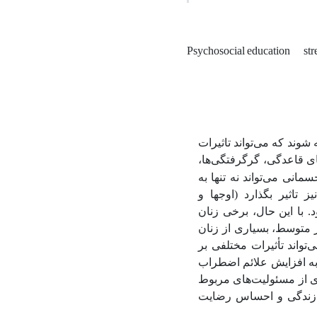
Psychosocial education
str
وند که می‌تواند تاثیرات
های قاعدگی، گرگرفتگی‌ها،
تغییرات جسمانی می‌تواند نه تنها به
تاثیر بگذارد (اوجها و
 سنین ۴۵ تا ۵۵ سالگی آغاز می‌شود. با این حال، برخی زنان
ئسگی برسند. به طور متوسط، بسیاری از زنان
 می‌کنند (آمین و همکاران، 2025). یائسگی می‌تواند تأثیرات مختلفی بر
به افزایش علائم اضطراب
 از مسئولیت‌های مربوط
یت زندگی و احساس رضایت