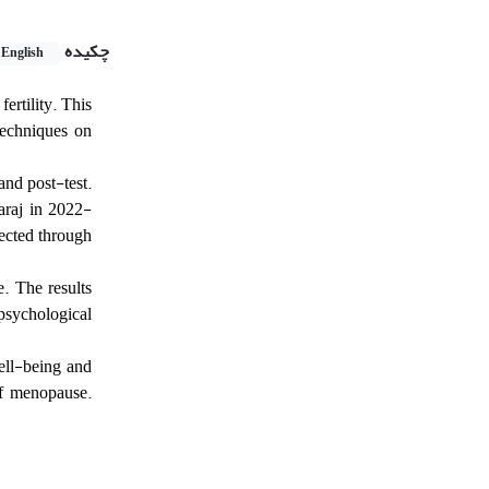
چکیده
English
ertility. This
techniques on
nd post-test.
araj in 2022-
ected through
. The results
 psychological
well-being and
of menopause.