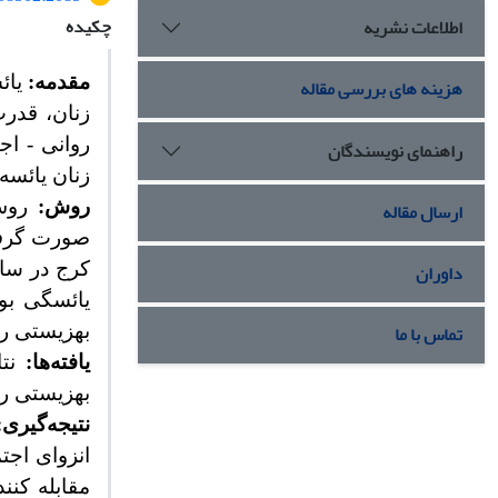
چکیده
اطلاعات نشریه
مقدمه:
یائ
هزینه های بررسی مقاله
زنان، قدرت
روانی - اج
راهنمای نویسندگان
زنان یائسه
روش:
روش 
ارسال مقاله
صورت گرفت
داوران
یائسگی بو
تماس با ما
بهزیستی رو
یافته‌ها:
نتا
بهزیستی روا
نتیجه‌گیری:
انزوای اجت
مقابله کنن