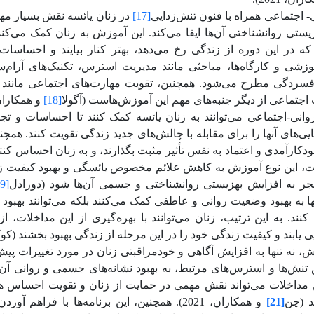
 اجتماعی همراه با فنون تنش‌زدایی
[17]
در زنان یائسه نقش بسیار مه
یستی روانشناختی آن‌ها ایفا می‌کند. این آموزش به زنان کمک می‌کند 
که در این دوره از زندگی رخ می‌دهد، بهتر کنار بیایند و احساسات
زشی و کارگاه‌ها، مباحثی مانند مدیریت استرس، تکنیک‌های آرام‌سا
سردگی مطرح می‌شود. همچنین، تقویت مهارت‌های اجتماعی مانند بر
اجتماعی از دیگر جنبه‌های مهم این آموزش‌هاست (آگولا
[18]
و همکاران، 021
انی-اجتماعی می‌توانند به زنان یائسه کمک کنند تا احساسات و تجر
نایی‌های آنها را برای مقابله با چالش‌های جدید زندگی تقویت کنند. همچن
کارآمدی و اعتماد به نفس تأثیر مثبت بگذارند، و به زنان احساس کن
ایت، این نوع آموزش به کاهش علائم مخصوص یائسگی و بهبود کیفیت ز
نجر به افزایش بهزیستی روانشناختی و جسمی آن‌ها شود (دورادل
19]
تنها به بهبود وضعیت روانی و عاطفی کمک می‌کنند بلکه می‌توانند بهب
کنند. به این ترتیب، زنان می‌توانند با بهره‌گیری از این مداخلات، ا
 یابند و کیفیت زندگی خود را در این مرحله از زندگی بهبود بخشند (کوک
ش، نه تنها به افزایش آگاهی و خودمراقبتی زنان در مورد تغییرات پی
 تنش‌ها و استرس‌های مرتبط، به بهبود نشانه‌های جسمی و روانی آن‌ها
 مداخلات می‌تواند نقش مهمی در حمایت از زنان و تقویت احساس 
د (چن
[21]
و همکاران، 2021).
همچنین، این برنامه‌ها با فراهم آورد