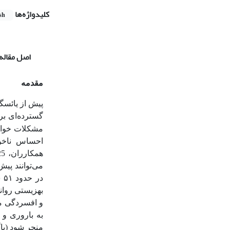
کلیدواژه‌ها
sh
اصل مقاله
مقدمه
پیش از یائسگ
گسترده‌ای بر
مشکلات خواب
احساس ناخوش
بهزیستی روان
و افسردگی م
به باروری و 
منجر شود (باگ