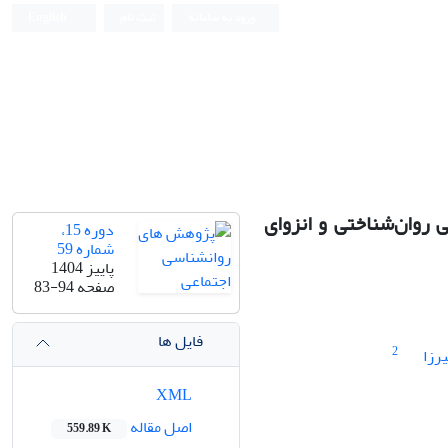
ورود به سامانه
ثبت نام
English
 روان‌شناختی و انزوای
دوره 15،
شماره 59
پاییز 1404
صفحه
83-94
فایل ها
2
رزا
XML
اصل مقاله
559.89 K