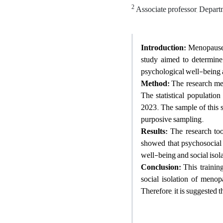
2
Associate professor, Depart
Introduction:
Menopause 
study aimed to determine 
psychological well-being 
Method:
The research me
The statistical populati
2023. The sample of this
purposive sampling.
Results
:
The research too
showed that psychosocial e
well-being and social isol
Conclusion:
This training
social isolation of meno
Therefore, it is suggested t