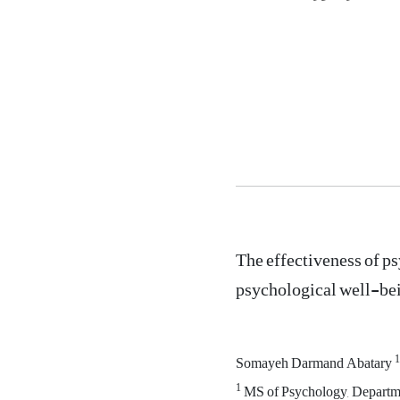
The effectiveness of p
psychological well-be
1
Somayeh Darmand Abatary
1
MS of Psychology, Departmen