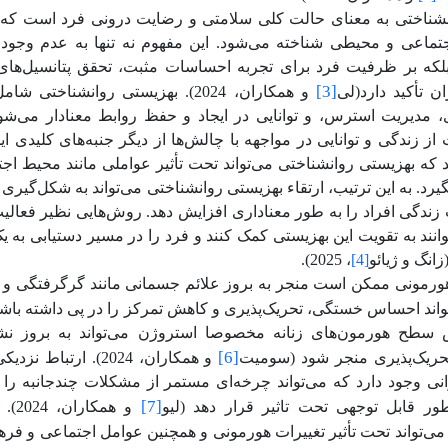
نشناختی به معنای حالت کلی سلامتی و رضایت درونی فرد است که 
جتماعی و محیطی شناخته می‌شود. این مفهوم نه تنها به عدم وجود ب
 بلکه بر ظرفیت فرد برای تجربه احساسات مثبت، تحقق پتانسیل‌ه
[3]
ن تأکید دارد(لی
و همکاران، 2024). بهزیستی روانشناخ
، مدیریت استرس، و توانایی در ایجاد و حفظ روابط معنادار می‌شو
ز زندگی و توانایی در مواجهه با چالش‌ها از دیگر جنبه‌های کلیدی ا
 که بهزیستی روانشناختی می‌تواند تحت تأثیر عواملی مانند محیط اج
یرد. به این ترتیب، ارتقاء بهزیستی روانشناختی می‌تواند به شکل‌گیری ی
زندگی افراد را به طور معناداری افزایش دهد. روش‌هایی نظیر فعالی
انند به تقویت این بهزیستی کمک کنند و فرد را در مسیر دستیابی به 
زانگ و ژیائو
[4]
، 2025).
هورمونی ممکن است منجر به بروز علائم جسمانی مانند گرگرفتگی و ا
تواند احساس خستگی، تحریک‌پذیری و کاهش تمرکز را در پی داشته باشد 
کاهش سطح هورمون‌های زنانه مخصوصا استروژن می‌تواند به بروز نش
[6]
ریک‌پذیری منجر شود (سومیت
و همکاران، 2024). ار
انی وجود دارد که می‌تواند چرخه‌ای مستمر از مشکلات چندجانبه را 
[7]
ور قابل توجهی تحت تاثیر قرار دهد (لیو
و هم
می‌تواند تحت تأثیر تغییرات هورمونی و همچنین عوامل اجتماعی و فرهن