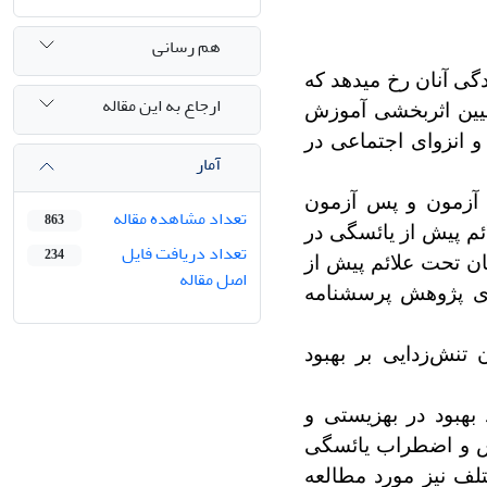
هم رسانی
ی آنان رخ می­دهد که
ارجاع به این مقاله
عیین اثربخشی آموزش
و انزوای اجتماعی در
آمار
 آزمون و پس آزمون
تعداد مشاهده مقاله
863
م پیش از یائسگی در
تعداد دریافت فایل
234
د. نمونه این پژوهش شامل 30 نفر از زنان تحت علائم پیش از
اصل مقاله
های پژوهش پرسشنامه
تنش‌زدایی بر بهبود
بهبود در بهزیستی و
سترس و اضطراب یائسگی
ختلف نیز مورد مطالعه