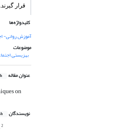
قرار گیرند.
کلیدواژه‌ها
آموزش روانی- اج
موضوعات
بهزیستی اجتما
عنوان مقاله
sh
niques on
نویسندگان
sh
2
a