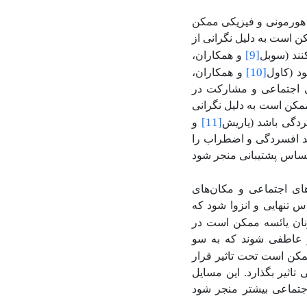
ات هورمونی و فیزیکی ممکن
 است به دلیل نگرانی از
[9]
نند (سوبل
و همکاران،
[10]
و همکاران،
ای اجتماعی و مشارکت در
مکن است به دلیل نگرانی
[11]
ردگی باشد (یاریش
و
نند افسردگی و اضطراب را
حساس پشتیبانی منجر شود
های اجتماعی و مکان‌های
 تنهایی و انزوا شود که
اران، 2021). زنان یائسه ممکن است در
 عاطفی شوند که به سو
ز ممکن است تحت تاثیر قرار
تاثیر بگذارد. این مسایل
جتماعی بیشتر منجر شود