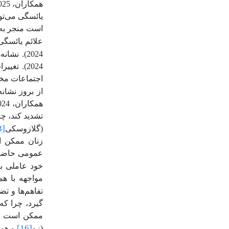
همکاران، 2025).
یائسگی می‌توا
است منجر به 
علائم یائسگی
2024). نشانه‌های پیش از یائسگی می‌تواند به بروز احساس انزوا و تنهایی منجر شود (کاول
2024). 
اجتماعات مخت
از بروز نشا
همکاران، 2024). این انزوای اجتماعی
تشدید کند، چ
3]
(گلازوسکی
زنان ممکن اس
عمومی حاضر ش
خود عاملی بر
مواجهه با ه
تفاهم‌ها و ت
گیرد، چرا که
ممکن است زن
[16]
(زو
و همکارا