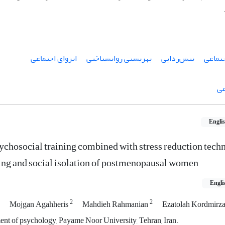
تماعی
تنش‌زدایی
بهزیستی روانشناختی
انزوای اجتماعی
عی
Engli
sychosocial training combined with stress reduction tech
ing and social isolation of postmenopausal women
Engli
2
2
Mojgan Agahheris
Mahdieh Rahmanian
Ezatolah Kordmirz
t of psychology, Payame Noor University, Tehran, Iran.