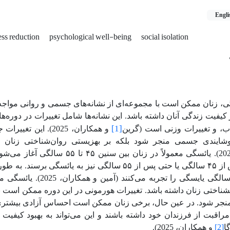
Engli
ess reduction
psychological well-being
social isolation
ی، زنان ممکن است با مجموعه‌ای از نشانه‌های جسمی و روانی مواجه ش
 کیفیت زندگی آنان داشته باشد. این نشانه‌ها شامل تغییرات در دوره‌
[1]
، و تغییرات وزنی است (گرین
و همکاران، 2025). این 
ایندی جسمی منجر شود بلکه بر بهزیستی روان‌شناختی زنان نیز 
همکارران، 2025). یائسگی معمولاً در زنان بین
می‌توانند پیش از ۴۵ سالگی یا حتی پس از ۵۵ سالگی نیز به یا
در حدود ۵۱ سالگی یایسگی را تجربه
شناختی زنان داشته باشد. تغییرات هورمونی در این دوره ممکن است 
نجر شود. در عین حال، برخی زنان ممکن است احساس آزادی بیشتری
مراقبت از فرزندان خود داشته باشند و این می‌تواند به بهبود کیف
ا
[2]
و همکاران، 2025).