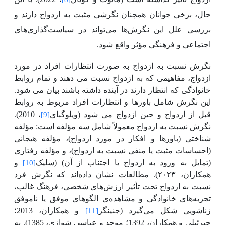
حال، برخی جوانان همچنان نگرشی مثبت به ازدواج دارند و
بررسی علل این نگرش‌ها می‌تواند در سیاست‌گذاری‌های
اجتماعی و فرهنگی مؤثر واقع شود.
نگرش نسبت به ازدواج به صورت انتظارات افراد در مورد
ازدواج، مفاهیمی که به ازدواج نسبت می دهند و تمام روابط
خانوادگی که انتظار دارند در آینده داشته باشند بیان می‌‌‌ شود.
این نگرش شامل باورها و انتظارات افراد مربوط به روابط
قبل از ازدواج و حین ازدواج می
شود (ویلوگبای
، 2010).
[9]
نگرش نسبت به ازدواج معمولاً شامل سه مؤلفه است: مؤلفه
شناختی (باورها و افکار در مورد ازدواج)، مؤلفه هیجانی
(احساسات مثبت یا منفی نسبت به ازدواج)، و مؤلفه رفتاری
(تمایل به ورود به ازدواج یا اجتناب از آن) (سلیک
و
[10]
همکاران، ۲۰۲۳). مطالعات نشان داده‌اند که نگرش فرد
نسبت به ازدواج تحت تأثیر ارزش‌های شخصی، فرهنگ غالب،
تجربه‌های خانوادگی و مشاهده‌ی الگوهای موفق یا ناموفق
زناشویی شکل می‌گیرد (جنینگز
و همکاران، 2013؛
[11]
جبرئیلی و همکاران، 1392؛ موحد و عباسی شوازی، 1385). به