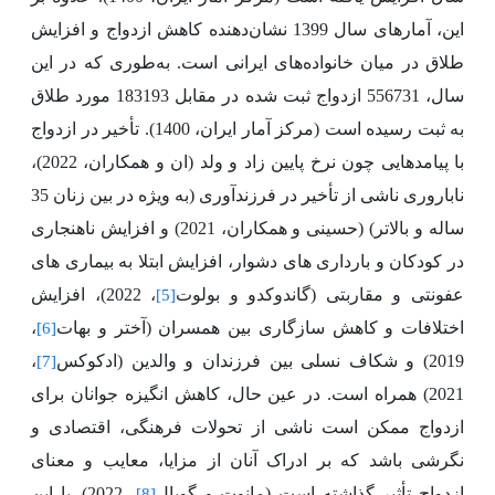
این، آمارهای سال 1399 نشان‌دهنده کاهش ازدواج و افزایش
طلاق در میان خانواده‌های ایرانی است. به‌طوری که در این
سال، 556731 ازدواج ثبت شده در مقابل 183193 مورد طلاق
به ثبت رسیده است (مرکز آمار ایران، 1400). تأخیر در ازدواج
با پیامدهایی چون نرخ پایین زاد و ولد (ان و همکاران، 2022)،
ناباروری ناشی از تأخیر در فرزندآوری (به ویژه در بین زنان 35
ساله و بالاتر) (حسینی و همکاران، 2021) و افزایش ناهنجاری
در کودکان و بارداری های دشوار، افزایش ابتلا به بیماری های
عفونتی و مقاربتی (گاندوکدو و بولوت
، 2022)، افزایش
[5]
اختلافات و کاهش سازگاری بین همسران (آختر و بهات
،
[6]
2019) و شکاف نسلی بین فرزندان و والدین (ادکوکس
،
[7]
2021) همراه است. در عین حال، کاهش انگیزه جوانان برای
ازدواج ممکن است ناشی از تحولات فرهنگی، اقتصادی و
نگرشی باشد که بر ادراک آنان از مزایا، معایب و معنای
ازدواج تأثیر گذاشته است (مانوت و گویال
، 2022). با این
[8]