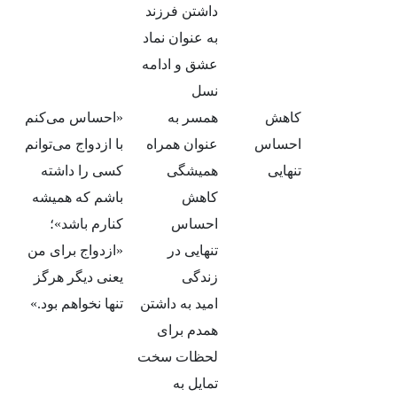
داشتن فرزند
به عنوان نماد
عشق و ادامه
نسل
کاهش
همسر به
«احساس می‌کنم
احساس
عنوان همراه
با ازدواج می‌توانم
تنهایی
همیشگی
کسی را داشته
کاهش
باشم که همیشه
احساس
کنارم باشد»؛
تنهایی در
«ازدواج برای من
زندگی
یعنی دیگر هرگز
امید به داشتن
تنها نخواهم بود.»
همدم برای
لحظات سخت
تمایل به