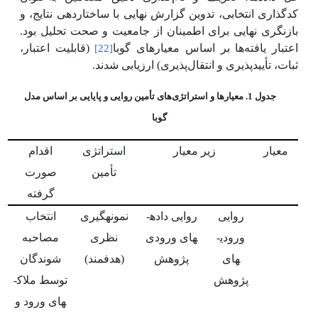
کدگذاری انتخابی، تدوین گزارش نهایی با ساختاردهی نتایج، و
بازنگری نهایی برای اطمینان از جامعیت و صحت تحلیل بود.
اعتبار یافته‌ها بر اساس معیارهای گوبا
(قابلیت اعتبار،
[22]
ثبات، تأییدپذیری و انتقال‌پذیری) ارزیابی شدند.
جدول 1. معیارها و استراتژی‌های تأمین روایی و پایایی بر اساس مدل
گوبا
معیار
زیر معیار
استراتژی
اقدام
تأمین
صورت
گرفته
روایی
روایی داده­
نمونه­گیری
انتخاب
ورودی­
های ورودی
نظری
مصاحبه
های
پژوهش
(هدفمند)
شوندگان
پژوهش
توسط ملاک­
های ورود و