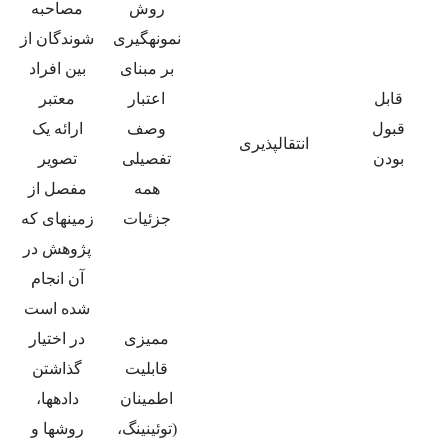
روش
مصاحبه
نمونه­گیری
شوندگان از
بر مبنای
بین افراد
قابل
اعتبار
معتبر
قبول
وصف
ارائه یک
انتقال­پذیری
بودن
تفصیلی
تصویر
همه
مفصل از
جزئیات
زمینه­ای که
پژوهش در
آن انجام
شده است
ممیزی
در اختیار
قابلیت
گذاشتن
اطمینان
داده­ها،
(توئینینگ،
روش­ها و