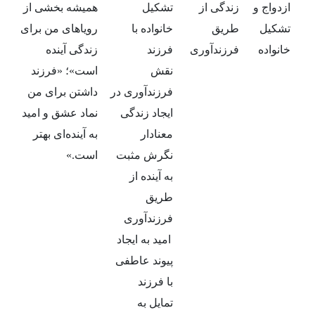
ازدواج و
زندگی از
تشکیل
همیشه بخشی از
تشکیل
طریق
خانواده با
رویاهای من برای
خانواده
فرزندآوری
فرزند
زندگی آینده
نقش
است»؛ «فرزند
فرزندآوری در
داشتن برای من
ایجاد زندگی
نماد عشق و امید
معنادار
به آینده‌ای بهتر
نگرش مثبت
است.»
به آینده از
طریق
فرزندآوری
امید به ایجاد
پیوند عاطفی
با فرزند
تمایل به