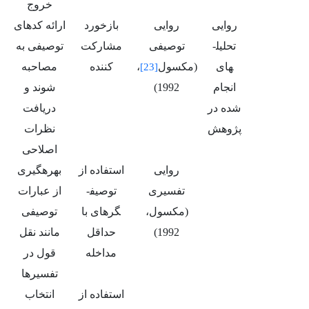
خروج
روایی
روایی
بازخورد
ارائه کدهای
تحلیل­
توصیفی
مشارکت
توصیفی به
های
(مکسول
،
کننده
مصاحبه
[23]
انجام
1992)
شوند و
شده در
دریافت
پژوهش
نظرات
اصلاحی
روایی
استفاده از
بهره­گیری
تفسیری
توصیف­
از عبارات
(مکسول،
گرهای با
توصیفی
1992)
حداقل
مانند نقل
مداخله
قول در
تفسیرها
استفاده از
انتخاب