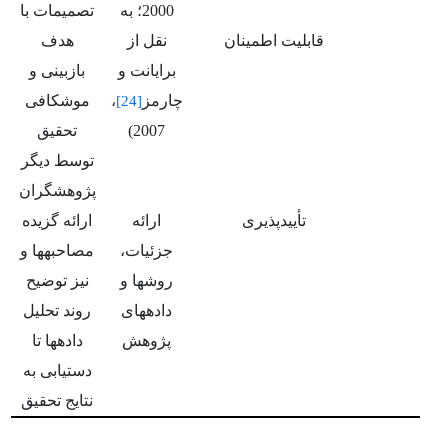
2000؛ به
تصمیمات با
قابلیت اطمینان
نقل از
هدف
برایانت و
بازبینی و
چارمز
،
موشکافی
[24]
2007)
تحقیق
توسط دیگر
پژوهشگران
تأییدپذیری
ارائه
ارائه گزیده
جزئیات،
مصاحبه­ها و
روش­ها و
نیز توضیح
داده­های
روند تحلیل
پژوهش
داده­ها تا
دستیابی به
نتایج تحقیق