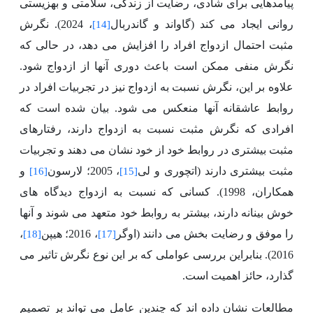
پیامدهایی برای شادی، رضایت از زندگی، سلامتی و بهزیستی
روانی ایجاد می کند (گاواند و گاندربال
، 2024). نگرش
[14]
مثبت احتمال ازدواج افراد را افزایش می دهد، در حالی که
نگرش منفی ممکن است باعث دوری آنها از ازدواج شود.
علاوه بر این، نگرش نسبت به ازدواج نیز در تجربیات افراد در
روابط عاشقانه آنها منعکس می شود. بیان شده است که
افرادی که نگرش مثبت نسبت به ازدواج دارند، رفتارهای
مثبت بیشتری در روابط خود از خود نشان می دهند و تجربیات
مثبت بیشتری دارند (اتچوری و لی
، 2005؛ لارسون
و
[16]
[15]
همکاران، 1998). کسانی که نسبت به ازدواج دیدگاه های
خوش بینانه دارند، بیشتر به روابط خود متعهد می شوند و آنها
را موفق و رضایت بخش می دانند (اوگر
، 2016؛ هیپن
،
[18]
[17]
2016). بنابراین بررسی عواملی که بر این نوع نگرش تاثیر می
گذارد، حائز اهمیت است.
مطالعات نشان داده اند که چندین عامل می تواند بر تصمیم