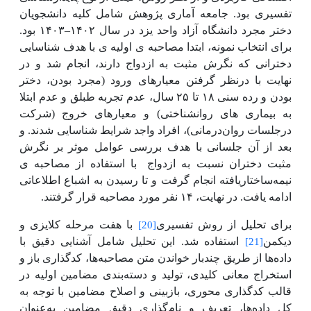
تفسیری بود. جامعه آماری پژوهش شامل کلیه دانشجویان
دختر مجرد دانشگاه آزاد واحد یزد در سال
۱۴۰۲‌‌
–
۱۴۰۳
بود.
برای انتخاب نمونه، ابتدا
مصاحبه ی اولیه ی با هدف شناسایی
دخترانی که نگرش مثبت به ازدواج دارند، انجام شد
و در
نهایت با درنظر گرفتن معیارهای ورود (مجرد بودن، دختر
بودن و رده سنی
۱۸
تا
۲۵
سال، عدم تجربه طبلق و عدم ابتلا
به بیماری های روانشناختی) و معیارهای خروج (شرکت
درجلسات روان‌درمانی)، افراد واجد شرایط شناسایی شدند. و
بعد از آن جلسانی با هدف بررسی عوامل موثر بر نگرش
مثبت دختران نسبت به ازدواج
با استفاده از مصاحبه ی
نیمه‌ساختاریافته انجام گرفت و تا رسیدن به اشباع اطلاعاتی
ادامه یافت. در نهایت،
۱۴
نفر مورد مصاحبه قرار گرفتند.
برای تحلیل از روش تفسیری
با هفت مرحله کلایزی و
[20]
دیکمن
استفاده شد.
این تحلیل شامل آشنایی دقیق با
[21]
داده‌ها از طریق چندبار خواندن متن مصاحبه‌ها، کدگذاری باز و
استخراج معانی کلیدی، تولید و دسته‌بندی مضامین اولیه در
قالب کدگذاری محوری، بازبینی و اصلاح مضامین با توجه به
کل داده‌ها، تعریف و نام‌گذاری دقیق مضامین به‌عنوان