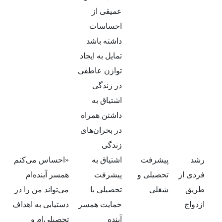
عمیقی از
احساسات
داشته باشد
تمایل به ایجاد
توازن عاطفی
در زندگی
اشتیاق به
داشتن همراه
در بحران‌های
زندگی
رشد
پیشرفت
اشتیاق به
«احساس می‌کنم
فردی از
تحصیلی و
پیشرفت
همسر آینده‌ام
طریق
شغلی
تحصیلی با
می‌تواند من را در
ازدواج
حمایت همسر
دستیابی به اهداف
آینده
تحصیلی‌ام و