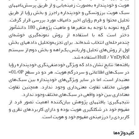
هویت و خودپنداره به‌صورت زمینه‌یابی و از طریق پرسش‌نامه‏های
سبک هویت برزونسکی و خودپنداره راجرز و بخش رؤیا از طریق
تحلیل محتوا و فرم رؤیای اخیر دامهاف مورد بررسی قرار گرفت.
گروه نمونه با توجه به متغیرها و ماهیت پژوهش 180 دانش‏آموز
دختر است که با استفاده از روش نمونه‌گیری خوشه‌ای
چندمرحله‌ای انتخاب شده‌اند. برای تجزیه‌وتحلیل داده‏های بخش
اول از روش‌های تحلیل واریانس یک‌راهه و بخش دوم از سیستم
Hull / Vn‌Dy‌Ksl استفاده شد.
یافته‌ها: نتایج نشان داد که ویژگی خودمنفی‌نگری خودپنداره رؤیا
در سبک‌های اطلاعاتی و سردرگم هویت، هر دو در سطح 01/0P=
معنی‏دار است، اما در سایر ویژگی‌‏های خودپنداره بین سبک‌های
هویتی مختلف تفاوت معنی‌داری وجود ندارد. همچنین تفاوت
معناداری بین خود واقعی در سبک‌های مختلف وجود ندارد.
نتیجه‏گیری: یافته‏های پژوهش بیان‌کننده اهمیت تصور فرد از
مفهوم خود در شکل‏گیری هویت بوده و دارای کاربردهای نظری و
کاربردی را درزمینه‌ی مفهوم خود و هویت‏ است.
کلیدواژه‌ها