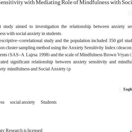
Sensitivity with Mediating Role of Mindfulness with Soc
t study aimed to investigation the relationship between anxiety sen
ss with social anxiety in students.
criptive-correlational study and the population included 350 girl stu
n cluster sampling method using the Anxiety Sensitivity Index (deacon,
ents (SAS-A, Lajrsa, 1998) and the scale of Mindfulness Brown Vryan (
cated significant relationship between anxiety sensitivity and mindfu
iety, mindfulness and Social Anxiety (p
Engli
ess
social anxiety
Students
gy Research is licensed