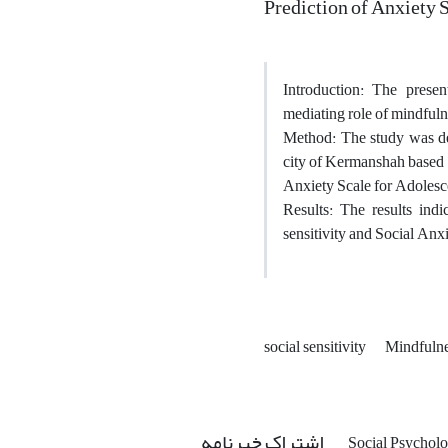
Prediction of Anxiety 
Introduction: The presen
mediating role of mindfulne
Method: The study was des
city of Kermanshah based o
Anxiety Scale for Adolesc
Results: The results indi
sensitivity and Social Anx
social sensitivity
Mindfuln
اشتراک خبرنامه
Social Psycholo