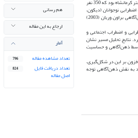
روش: این پژوهش توصیفی از نوع همبستگی بود و جامعه‌ی آماری شامل دانش‌آموزان دختر کرمانشاه بود که 350 نفر
هم رسانی
اضطرابی نوجوانان (دیکون،
2002)، مقیاس اضطراب اجتماعی برای نوجوانان (SAS-A، لاجرسا، 1998) و مقیاس ذهن‌آگاهی براون وریان (2003)
ارجاع به این مقاله
رابی و اضطراب اجتماعی و
00 >P رابطه‌ی معنادار وجود دارد. نتایج تحلیل مسیر نشان
آمار
49 درصد اضطراب اجتماعی توسط ذهن‌آگاهی و حساسیت
تعداد مشاهده مقاله
796
افزون بر این در شکل‌گیری،
تعداد دریافت فایل
د به نقش ذهن‌آگاهی توجه
824
اصل مقاله