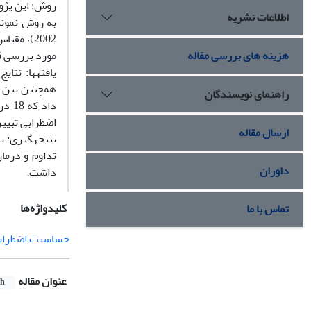
اطلاعات نشریه
به روش نمونه
هزینه های بررسی مقاله
مورد بررسی ق
یافته‏ها: نت
راهنمای نویسندگان
اضطرابی تبیی
ارسال مقاله
نتیجه‏گیری: ب
تداوم و درما
داوران
داشت.
کلیدواژه‌ها
تماس با ما
حساسیت اضطراب
عنوان مقاله
sh