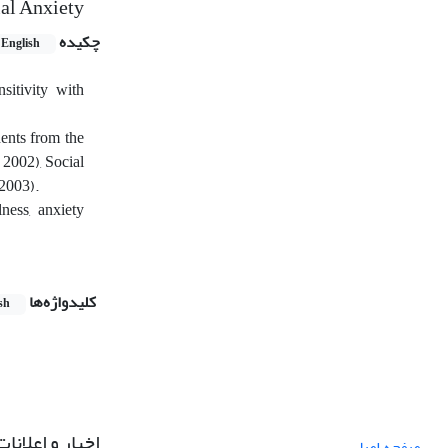
ial Anxiety
چکیده
English
sitivity with
dents from the
 2002), Social
2003).
lness, anxiety
کلیدواژه‌ها
sh
اخبار و اعلانات
صفحه اصلی