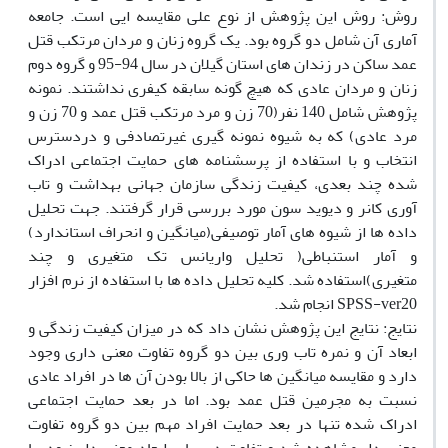
روش: روش این پژوهش از نوع علی مقایسه ایی است. جامعه
آماری آن شامل دو گروه بود. یک گروه زنان و مردان مرتکب قتل
عمد ساکن در زندان های استان گیلان در سال 94-95 و گروه دوم
زنان و مردان عادی که هیچ گونه سابقه کیفری نداشتند. نمونه
پژوهش شامل 140 نفر(70 زن و مرد مرتکب قتل عمد و 70 زن و
مرد عادی) که به شیوه نمونه گیری غیرتصادفی و دردسترس
انتخاب و با استفاده از پرسشنامه های حمایت اجتماعی ادراک
شده چند بعدی، کیفیت زندگی سازمان جهانی بهداشت و تاب
آوری کانر و دیوید سون مورد بررسی قرار گرفتند. جهت تحلیل
داده ها از شیوه های آمار توصیفی(میانگین و انحراف استاندارد)
و آمار استنباطی( تحلیل واریانس تک متغیری و چند
متغیری)استفاده شد. کلیه تحلیل داده ها با استفاده از نرم افزار
SPSS-ver20 انجام شد.
نتایج: نتایج این پژوهش نشان داد که در میزان کیفیت زندگی و
ابعاد آن و نمره تاب وری بین دو گروه تفاوت معنی داری وجود
دارد و مقایسه میانگین ها حاکی از بالا بودن آن ها در افراد عادی
نسبت به مجرمین قتل عمد بود. اما در بعد حمایت اجتماعی
ادراک شده تنها در بعد حمایت افراد مهم بین دو گروه تفاوت