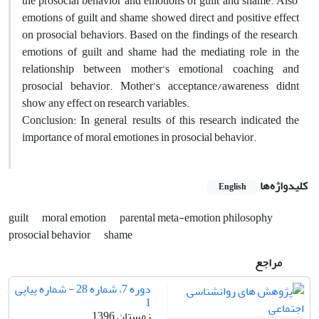
the prosocial behavior and emotions of guilt and shame. Also,
emotions of guilt and shame showed direct and positive effect
on prosocial behaviors. Based on the findings of the research,
emotions of guilt and shame had the mediating role in the
relationship between mother’s emotional coaching and
prosocial behavior. Mother’s acceptance/awareness didnt
show any effect on research variables.
Conclusion: In general, results of this research indicated the
importance of moral emotiones in prosocial behavior.
کلیدواژه‌ها
English
guilt
moral emotion
parental meta-emotion philosophy
prosocial behavior
shame
مراجع
دوره 7، شماره 28 - شماره پیاپی
1
زمستان 1396