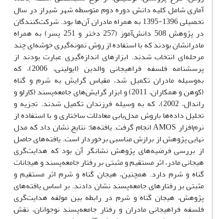
آماری شامل کلیه دانش‌ دوره دوم متوسطه شهر شیراز در سال
تحصیلی 1396-1395 به همراه مادران آن‌ها بود. شرکت‌کنندگان
در پژوهش 508 دانش‌آموز (257 دختر و 251 پسر) به همراه
مادرانشان بودند که با استفاده از روش نمونه‌گیری خوشه‌ای چند
مرحله‌ای انتخاب شدند. ابزارهای اندازه‌گیری عبارت بودند از
پرسشنامه فلسفه فراهیجانی والدین (ایولینی،‌ 2006)، که
به‌وسیله مادران تکمیل شد، مقیاس گرایش به شرم و گناه
(کوهن و همکاران، 2011) و ابزار گرایش‌های جامعه‌پسند (کارلو و
راندال، 2002)، که به وسیله فرزندان تکمیل شدند. تجزیه و
تحلیل داده‌ها باروش مدل‌یابی معادلات ساختاری و با استفاده از
نرم‌افزار AMOS انجام گرفت. یافته‌ها: نتایج نشان داد که مدل
نهایی پژوهش از برازش مناسبی برخوردار است. یافته‌های حاصل
از بررسی فرضیه‌های پژوهش نشانگر آن بود که هدایت‌گری
هیجانی مادر، اثر مستقیم و مثبتی بر رفتار جامعه‌پسند و هیجانات
گناه و شرم دارد. همچنین، هیجان گناه و شرم اثر مستقیم و
مثبتی بر رفتارهای جامعه‌پسند نشان دادند. بر اساس یافته‌های
پژوهش، هیجان گناه و شرم در رابطه بین مولفه هدایت‌گری
فلسفه فراهیجانی مادران و رفتار جامعه‌پسند نوجوانان، نقش