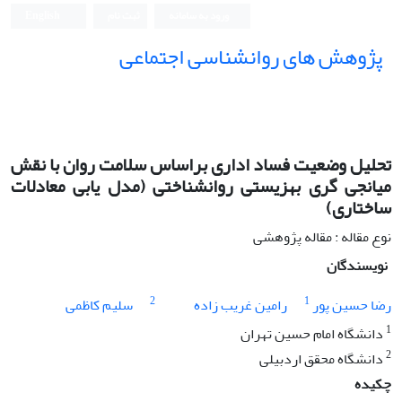
ورود به سامانه
ثبت نام
English
پژوهش های روانشناسی اجتماعی
تحلیل وضعیت فساد اداری براساس سلامت روان با نقش
میانجی گری بهزیستی روانشناختی (مدل یابی معادلات
ساختاری)
نوع مقاله : مقاله پژوهشی
نویسندگان
2
1
رضا حسین پور
رامین غریب زاده
سلیم کاظمی
1
دانشگاه امام حسین تهران
2
دانشگاه محقق اردبیلی
چکیده