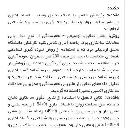
چکیده
مقدمه:
پژوهش حاضر با هدف تحلیل وضعیت فساد اداری
براساس سلامت روان و با نقش میانجی‌گری بهزیستی روانشناختی
انجام شد.
روش:
روش تحقیق، توصیفی - همبستگی از نوع مدل یابی
معادلات ساختاری بود. جامعه آماری شامل کلیه کارکنان دانشگاه
محقق اردبیلی بود که با استفاده از روش نمونه گیری تصادفی
طبقه ای متناسب با حجم هر طبقه 280 نفر به‌عنوان نمونه آماری
جهت مطالعه انتخاب شدند. برای گردآوری داده‌های پژوهش از
سه پرسشنامه استاندارد سلامت عمومی، پرسشنامه فساد اداری
و پرسشنامه بهزیستی روانشناختی استفاده شد. جهت تجزیه و
تحلیل داده‌های تحقیق از ماتریس همبستگی و مدل‌یابی معادلات
ساختاری (تحلیل مسیر) استفاده گردید.
یافته‌ها:
نتایج تحقیق با استفاده از نتایج الگوی ساختاری نشان
داد که بین سلامت روان با فساد اداری (54/0-) رابطه منفی و
معنی دار و بهزیستی روانشناختی (49/0) رابطه مثبت و معنی
داری وجود دارد. رابطه بین بهزیستی روانشناختی با فساد اداری
(39/0-) منفی و معنی دار بود. همچنین رابطه بین سلامت روان و