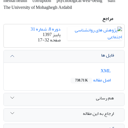
mental health
corruption
psychological well-being
staff
The University of Mohaghegh Ardabil
مراجع
دوره 8، شماره 31
پاییز 1397
صفحه
17-32
فایل ها
XML
اصل مقاله
738.71 K
هم رسانی
ارجاع به این مقاله