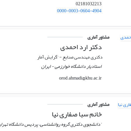
02181032213
0000-0003-0604-4904
مشاور آماری
دکتر ارد احمدی
دکتری مهندسی صنایع - 'گرایش آمار
استادیار دانشگاه خوارزمی - ایران
orod.ahmadi@khu.ac.ir
مشاور آماری
خانم سبا صفاری نیا
'دانشجوی دکتری گروه روانشناسی، پردیس دانشگاه تهران