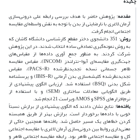
چکیده
مقدمه
: پژوهش حاضر با هدف بررسی رابطه علی درونی‌سازی
آرمان لاغری با نارضایتی از بدن با توجه به نقش واسطه‌ای مقایسه
اجتماعی انجام گرفت.
روش
: 351 دانشجوی دختر مقطع کارشناسی دانشگاه کاشان که
به روش نمونه‌گیری تصادفی ساده انتخاب شدند، در این پژوهش
شرکت کردند. به منظور جمع آوری داده‌ها از مقیاس‌های
جهت‌گیری مقایسه‌ای آیوا-نترلندز (INCOM)، مقیاس مقایسه
ظاهر جسمانی نسخه تجدیدنظرشده (PACS-R)، مقیاس
تجدیدنظرشده کلیشه‌سازی بدن آرمانی (IBIS-R) و پرسشنامه
شکل بدنی (BSQ) استفاده شد. ارزیابی الگوی پیشنهادی از
طریق الگویابی معادلات ساختاری (SEM) و با استفاده از
نرم‌افزارهای SPSS و AMOS ویراست 21 انجام شد.
یافته‌ها
: نتایج نشان دادند که الگوی پیشنهادی از برازش نسبتاً
خوبی با داده‌ها برخوردار است. برازش بهتر از طریق همبسته
کردن خطاهای یک مسیر حاصل شد. یافته‌ها همچنین حاکی از
معنی‌داری روابط بین درونی‌سازی آرمان لاغری با مقایسه اجتماعی
کل و مقایسه اجتماعی ظاهر بود. رابطه مقایسه اجتماعی ظاهر و