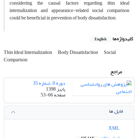
considering the causal factors regarding thin ideal
internalization and appearance-related social comparison
could be beneficial in prevention of body dissatisfaction.
کلیدواژه‌ها
English
Thin Ideal Internalization
Body Dissatisfaction
Social
Comparison
مراجع
دوره 9، شماره 35
پاییز 1398
صفحه
53-66
فایل ها
XML
اصل مقاله