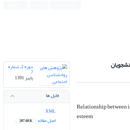
ورود به سامانه
ثبت نام
English
نشجویان
دوره 2، شماره
7
پاییز 1391
فایل ها
Relationship between in
XML
esteem
اصل مقاله
207.68 K