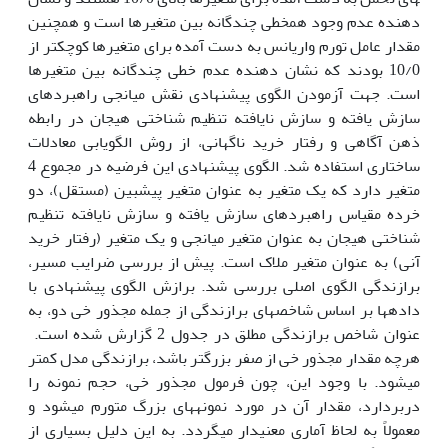
دهنده عدم وجود هم­خطی چندگانه بین متغیرها است و هم­چنین
مقدار عامل تورم واریانس به دست آمده برای متغیرها کوچک­تر از
10/0 بودند که نشان دهنده عدم خطی چندگانه بین متغیرها
است. جهت آزمودن الگوی پیشنهادی نقش میانجی راهبردهای
سازش یافته و سازش نایافته تنظیم شناختی هیجان در رابطه
ذهن آگاهی و رفتار خرید ناگهانی، از روش الگویابی معادلات
ساختاری استفاده شد. الگوی پیشنهادی این فرضیه در مجموع 4
متغیر دارد که یک متغیر به عنوان متغیر پیش­بین (مستقل)، دو
خرده مقیاس راهبردهای سازش یافته و سازش نایافته تنظیم
شناختی هیجان به عنوان متغیر میانجی و یک متغیر (رفتار خرید
آنی) به عنوان متغیر ملاک است. پیش از بررسی ضرایب مسیر،
برازندگی الگوی اصلی بررسی شد. برازش الگوی پیشنهادی با
داده­ها بر اساس شاخص­های برازندگی از جمله مجذور خی دو، به
عنوان شاخص برازندگی مطلق در جدول 2 گزارش شده است.
هرچه مقدار مجذور خی از صفر بزرگتر باشد، برازندگی مدل کمتر
می­شود. با وجود این، چون فرمول مجذور خی، حجم نمونه را
دربردارد، مقدار آن در مورد نمونه­های بزرگ متورم می­شود و
معمولاً به لحاظ آماری معنی­دار می­گردد. به این دلیل بسیاری از