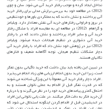
تداخل ایجاد کرده و موجب رفتار خرید آنی می شود. سان و چوی
(2012) در مطالعه خود به بررسی برازش مدلی برای رفتار خرید
آنی پرداختند و نشان دادند که بدعملکردی باورها و خودتنظیمی
در بروز و فراوانی رفتارهای خرید آنی نقش معنادار دارد. ویلیامز
و گراهام (2012) در مطالعه ای به مقایسه افراد با مشکل رفتار
خرید آنی و سایر افراد پرداختند و نشان دادند که در با رفتار
خرید آنی دشواری در تنظیم هیجانات دیده می­شود. ویلیامز
(2012) نیز در ژوهش خود نشان داد که افراد با رفتار خرید آنی
دچار مشکلات تنظیم هیجان، توجه آگاهانه ضعیف و فتارهای
تکانه­ای هستند.
در تبیین این یافته باید بیان داشت که خرید ناگهانی بدون تفکر
است، زیرا این خرید بدون انجام ارزیابی های زیاد انجام می پذیرد
. افراد دچار رفتار خرید آنی معمولاً با این ویژگی شناخته می شوند
که در قدرت تفکر قبل از اقدام به عملی ناتوان هستند و به
احتمال کمتری پیامدهای خرید خود را در نظر می گیرند و یا درباره
آن خرید فکر به دقت فکر می­کنند. در علت یابی ناتوانی این افراد
در اندیشیدن قبل از اقدام کردن اینگونه استدلال می شود که
توان این افراد در تفکر و اندیشیدن به شدت تحت تاثیر