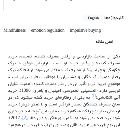
کلیدواژه‌ها
English
Mindfulness
emotion regulation
impulsive buying
اصل مقاله
یکی از مباحث بازاریابی و رفتار مصرف کننده، تصمیم خرید
مصرف کننده و رفتار خرید او است. بازاریابی موفق با درک
چگونگی و چرایی رفتار مصرف کننده آغاز می شود. از آنجا که درک
رفتار مصرف کنندگان و مشتریان با موفقیت تجاری برابر است،
موضوع خرید آنی و تأثیر آن در رفتار مصرف کننده، اهمیت شایان
توجهی دارد (الحسینی المدرسی، امینیان و باقری، 1396). خرید
[1]
آنی (تکانشی)
به یکی از رفتارهای خرید گفته می­شود که در
میان مصرف کنندگان بسیار فراگیر است و با تفکر دربارة خرید
ارتباطی ندارد؛ چرا که هنگام خرید به ارزیابی آنچه باید خریداری
شود پرداخته نمی شود (وانکمن، ورهاگن و وان دالن
[2]
، 2017).
این نوع خرید مرزهای منطقی و متداول فرآیند خرید را درهم می­