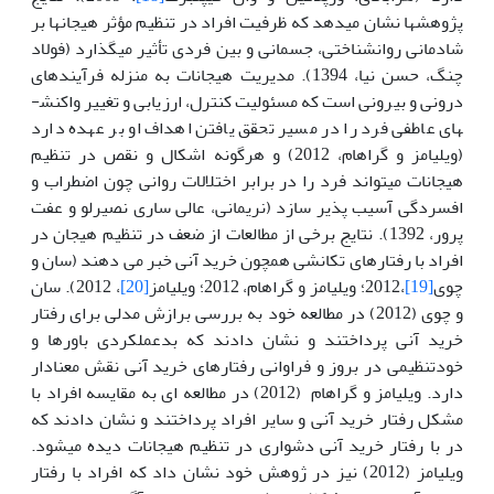
پژوهش­ها نشان می­دهد که ظرفیت افراد در تنظیم مؤثر هیجانها بر
شادمانی روانشناختی، جسمانی و بین فردی تأثیر می­گذارد (فولاد
چنگ، حسن نیا، 1394). مدیریت هیجانات به منزله فرآیندهای
درونی و بیرونی است که مسئولیت کنترل، ارزیابی و تغییر واکنش­
های عاطفی فرد را در مسیر تحقق یافتن اهداف او بر عهده دارد
(ویلیامز و گراهام، 2012) و هرگونه اشکال و نقص در تنظیم
هیجانات می­تواند فرد را در برابر اختلالات روانی چون اضطراب و
افسردگی آسیب پذیر سازد (نریمانی، عالی ساری نصیرلو و عفت
پرور، 1392). نتایج برخی از مطالعات از ضعف در تنظیم هیجان در
افراد با رفتارهای تکانشی همچون خرید آنی خبر می دهند (سان و
چوی
[19]
،2012؛ ویلیامز و گراهام، 2012؛ ویلیامز
[20]
، 2012). سان
و چوی (2012) در مطالعه خود به بررسی برازش مدلی برای رفتار
خرید آنی پرداختند و نشان دادند که بدعملکردی باورها و
خودتنظیمی در بروز و فراوانی رفتارهای خرید آنی نقش معنادار
دارد. ویلیامز و گراهام (2012) در مطالعه ای به مقایسه افراد با
مشکل رفتار خرید آنی و سایر افراد پرداختند و نشان دادند که
در با رفتار خرید آنی دشواری در تنظیم هیجانات دیده می­شود.
ویلیامز (2012) نیز در ژوهش خود نشان داد که افراد با رفتار