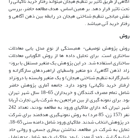
آگاهی از طریق تاثیر بر تنظیم هیجان می­تواند رفتار خرید ناگهانی را
تحت تاثیر قرار دهد. بر همین اساس، هدف مطالعه حاضر، بررسی
نقش میانجی تنظیم شناختی هیجان در رابطه بین ذهن آگاهی و
رفتار خرید آنی می­باشد .
روش
روش پژوهش توصیفی- همبستگی از نوع مدل یابی معادلات
ساختاری است. برای تحلیل داده ها از روش الگویابی معادلات
ساختاری استفاده شد. در این پژوهش یک متغیر مستقل یا برون­
زاد (ذهن آگاهی)، دو متغیر واسطه­ای (راهبردهای سازگارانه و
ناسازگارانه تنظیم شناختی هیجان) و یک متغیر وابسته یا درون­زاد
(رفتار خرید ناگهانی) وجود دارد. جامعه آماری پژوهش حاضر
شامل تمام مصرف کنندگان و خریداران 65-18 سال شهر تهران
بود. برای نمونه گیری از بین مراجعین به شرکت بانی تجارت آریانا
شهر تهران که دارای ملاک­های ورود به مطالعه بودند، تعداد 242
نفر (157 زن، 85 مرد) به روش نمونه­گیری هدفمند برای شرکت
در پژوهش انتخاب شدند. ملاک­های ورود شامل دامنه سنی 65-18،
تمایل به شرکت در مطالعه، نداشتن بیماری جسمی و روانی حاد
(بنا به گزارش خود آزمودنی) بود. ملاک­های خروج شامل عدم تمایل