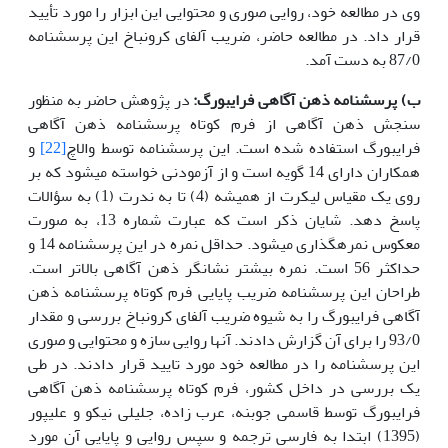
وی در مطالعه خود، روایی صوری و محتوایی این ابزار را مورد تأیید
قرار داد. در مطالعه حاضر، ضریب آلفای کرونباخ این پرسشنامه
87/0 به دست آمد.
ب) پرسشنامه ذهن آگاهی فرایبورگ:
در پژوهش حاضر به منظور
سنجش ذهن آگاهی از فرم کوتاه پرسشنامه ذهن آگاهی
فرایبورگ استفاده شده است. این پرسشنامه توسط والاچ
[22]
و
همکاران دارای 14 گویه است و از آزمودنی خواسته می­شود که بر
روی یک مقیاس لیکرت از همیشه (4) تا به ندرت (1) به سؤالات
پاسخ دهد. شایان ذکر است که عبارت شماره 13، به صورت
معکوس نمره­گذاری می­شود. حداقل نمره در این پرسشنامه 14 و
حداکثر 56 است. نمره بیشتر نشانگر ذهن آگاهی بالاتر است.
طراحان این پرسشنامه ضریب پایایی فرم کوتاه پرسشنامه ذهن
آگاهی فرایبورگ را به شیوه ضریب آلفای کرونباخ بررسی و مقدار
93/0 را برای آن گزارش دادند. آنها روایی سازه و محتوایی و صوری
این پرسشنامه را در مطالعه خود مورد تایید قرار دادند. در طی
یک بررسی در داخل کشور، فرم کوتاه پرسشنامه ذهن آگاهی
فرایبورگ توسط قاسمی جوبنه، عرب زاده، جلیلی نیکو و علیپور
(1395) ابتدا به فارسی ترجمه و سپس روایی و پایایی آن مورد