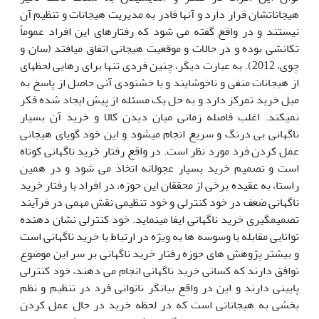
هیجاناتشان قرار دارد و آنها قادر به مدیریت هیجانات و تنظیم آن
نیستند و در واقع گفته می شود که رفتارهای این افراد عموماً
تکانشی بوده و در حالات و موقعیت هیجانی اتفاق می­افتد (سان و
چوی، 2012). به عبارت دیگر، چنین فردی تنها برای رهایی لحظه­ای
از هیجانات منفی و ناخوشایند و یا خشنودی آنی حاصل از پاسخ به
میل خرید تمرکز دارد و به حل یک مسئله از پیش ایجاد شده فکر
نمی­کند. اغلب فاصله زمانی میان دیدن کالا و خرید آن بسیار
ناگهانی بی درنگ و سریع انجام می­شود و این خود گویای هیجانی
عمل کردن فرد مورد نظر است. در واقع رفتار خرید ناگهانی کوتاه
است و تصمیم خرید بسیار عجولانه اتخاذ می شود و در همین
راستا، به عقیده برخی از محققان این حوزه، در افراد با رفتار خرید
ناگهانی ضعف در خود کنترلی و خود تنظیمی نقش مهمی در فرآیند
تصمیم­گیری خرید ناگهانی ایفا می­نماید. خود کنترلی نشان دهنده
توانایی مقابله با وسوسه ها به ویژه در ارتباط با خرید ناگهانی است
و بیشتر پژوهش های حوزه رفتار خرید ناگهانی بر سر این موضوع
توافق دارند که کسانی خرید ناگهانی انجام می دهند، خود کنترلی
پایینی دارند و این در واقع بیانگر ناتوانی فرد در تنظیم و نظم
بخشی به هیجاناتی است که در لحظه خرید در حال عمل کردن