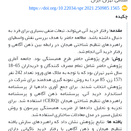
اسلامی، تهران، ایران.
https://doi.org/10.22034/spr.2021.250985.1565
چکیده
مقدمه:
رفتار خرید آنی می‌تواند، تبعات منفی بسیاری برای فرد به
دنبال داشته باشد. مطالعه حاضر با هدف بررسی نقش واسطه­ای
راهبردهای تنظیم شناختی هیجان در رابطه بین ذهن آگاهی و
رفتار خرید آنی انجام شد.
روش:
طرح پژوهش حاضر طرح همبستگی بود. جامعه آماری
پژوهش حاضر شامل تمام مصرف کنندگان و خریداران 65-18
سال شهر تهران بود که با توجه به ملاک های ورود تعداد 242 نفر
(157 زن، 85 مرد) به روش نمونه گیری هدفمند برای شرکت در
پژوهش انتخاب شدند. برای جمع آوری داده­ها از پرسشنامه
استاندارد خرید آنی، پرسشنامه ذهن آگاهی و پرسشنامه
راهبردهای تنظیم شناختی هیجان (CERQ) استفاده شد. برای
تجزیه و تحلیل داده‌ها از ضریب همبستگی پیرسون و روش
تحلیل مسیر در مدل معادلات ساختاری استفاده شد.
یافته ­ها
: نتایج پژوهش نشان داد که راهبردهای سازش یافته
تنظیم هیجان و ذهن آگاهی با رفتار خرید ناگهانی دارای