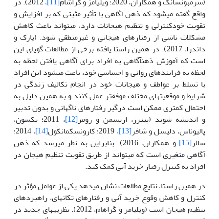
(سرمبونسانگ و همکاران، 2020؛ ویلیامز و گراشام
[11]
، 2012). در
واقع گفته می­شود که ذهن آگاهی با تأثیر مثبتی که بر افزایش و
تقویت خودکنترلی و تنظیم هیجانات دارد، می­تواند باعث کاهش
مشکلات ناشی از رفتارهای هیجانی و غیرمنطقی شود. (پارک و
داندرا، 2017). در همین راستا یافته برخی از مطالعات گویای این
است که آموزش ذهن­آگاهی به افراد برای آگاهی یافتن لحظه به
لحظه به فرایندهای روانی و احساسی خود، باعث می­شود این افراد
با تسلط بر عواطف و هیجانات خود در انجام تکالیف زندگی در
شرایط و موقعیت­های مختلف موفق­تر عمل کنند و به همین دلیل به
احتمال کمتری ممکن است درگیر رفتارهای ناگهانی و بدون تدبیر
و اندیشه شوند (پیترز، اریسمن و رومر
[12]
، 2011؛ یکسون،
پالیوناس، دلیسل و شافر
[13]
، 2019؛ کارونسکمانکول
[14]
، 2014؛
سالر
[15]
و همکاران، 2016). بنابراین به نظر می­رسد که ذهن
آگاهی متغیری است که می­تواند از طریق تقویت تنظیم هیجان در
افراد به کنترل رفتار خرید آنی کمک کند.
در همین راستا، نتایج مطالعات نشان می­دهد یکی از عوامل مؤثر در
کنترل و کاهش وقوع خرید آنی و رفتارهای تکانه­ای، راهبردهای
تنظیم هیجان است (ویلیامز و گراهام، 2012). نظریه­های جدید در