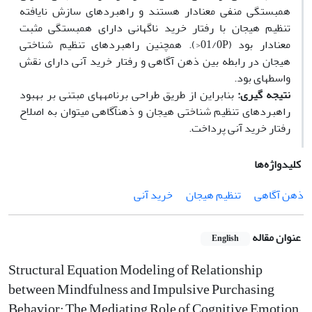
همبستگی منفی معنادار هستند و راهبردهای سازش نایافته
تنظیم هیجان با رفتار خرید ناگهانی دارای همبستگی مثبت
معنادار بود (01/0P<). همچنین راهبردهای تنظیم شناختی
هیجان در رابطه بین ذهن آگاهی و رفتار خرید آنی دارای نقش
واسطه­ای بود.
نتیجه­ گیری:
بنابراین از طریق طراحی برنامه­های مبتنی بر بهبود
راهبردهای تنظیم شناختی هیجان و ذهن­آگاهی می­توان به اصلاح
رفتار خرید آنی پرداخت.
کلیدواژه‌ها
ذهن آگاهی
تنظیم هیجان
خرید آنی
عنوان مقاله
English
Structural Equation Modeling of Relationship
between Mindfulness and Impulsive Purchasing
Behavior: The Mediating Role of Cognitive Emotion