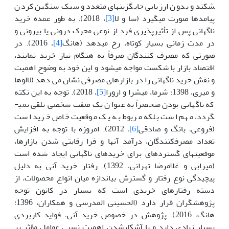
شکند و بدون ارزیابی جایگزین­های متعدد و سبک سنگین کردن
پیامدها صورت می­گیرد (سا و لا
[3]
، 2018). به طور عمده خرید
ناگهانی پس از تأثیرپذیری فرد از نوعی محرک درونی یا بیرونی و
در مدت زمانی بسیار کوتاه، رخ می­دهد (هانگ
[4]
، 2016). در
صورتی که مصرف کنندگان صرفاً به هنگام نیاز خرید نمایند،
اقتصاد بازار با شکست مواجه می­شود و این خود به وضوح اهمیت
و نقش خرید ناگهانی را در بازارهای مصرفی نشان می دهد (لالوها
و میری، 1398؛ شرما، میشرا و ارورا
[5]
، 2018). توجه به این نکته
که ناگهانی بودن منحصراً به عنوان یک صفت شخصی تلقی نمی­
گردد، مهم است بلکه مربوط به یک موقعیت خاص خرید است
(فروغی، بانگ و صادقی
[6]
، 2012). امروزه با توجه به افزایش
تعداد مصرف­کنندگان، درآمد آنها و فرا رقابتی شدن بازارها،
موقعیت­های گسترده­ای برای خریدهای ناگهانی ایجاد شده است
(میرابی و غلامرضا تهرانی، 1392). رفتار خرید آنی به دلیل
پیچیدگی نوع رفتار و گسترش بی­اندازه میان انواع محصولات، از
دسته رفتارهای خریدی است که بسیار در کانون توجه
پژوهشگران قرار دارد (الحسینی المدرسی و همکاران، 1396؛
هانگ، 2016). پژوهش در خصوص خرید آنی، فواید کاربردی
بسیار زیادی دارد و با آشکارشدن اهمیت نسبی عوامل مؤثر بر