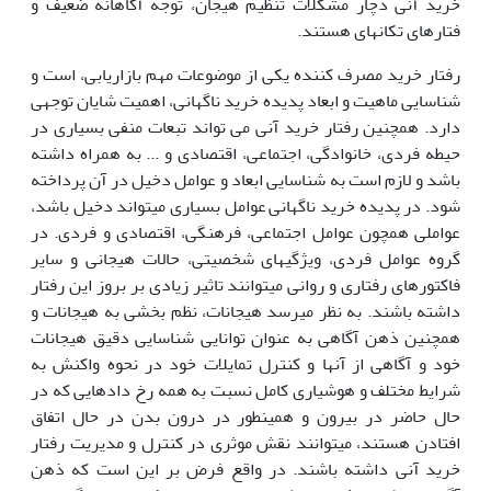
خرید آنی دچار مشکلات تنظیم هیجان، توجه آگاهانه ضعیف و
فتارهای تکانه­ای هستند.
رفتار خرید مصرف کننده یکی از موضوعات مهم بازاریابی، است و
شناسایی ماهیت و ابعاد پدیده خرید ناگهانی، اهمیت شایان توجهی
دارد. همچنین رفتار خرید آنی می تواند تبعات منفی بسیاری در
حیطه فردی، خانوادگی، اجتماعی، اقتصادی و ... به همراه داشته
باشد و لازم است به شناسایی ابعاد و عوامل دخیل در آن پرداخته
شود. در پدیده خرید ناگهانی
عوامل بسیاری می­تواند دخیل باشد،
عواملی همچون عوامل اجتماعی، فرهنگی، اقتصادی و فردی. در
گروه عوامل فردی، ویژگی­های شخصیتی، حالات هیجانی و سایر
فاکتورهای رفتاری و روانی می­توانند تاثیر زیادی بر بروز این رفتار
داشته باشند. به نظر می­رسد هیجانات، نظم بخشی به هیجانات و
همچنین ذهن آگاهی به عنوان توانایی شناسایی دقیق هیجانات
خود و آگاهی از آنها و کنترل تمایلات خود در نحوه واکنش به
شرایط مختلف و هوشیاری کامل نسبت به همه رخ دادهایی که در
حال حاضر در بیرون و همینطور در درون بدن در حال اتفاق
افتادن هستند، می­توانند نقش موثری در کنترل و مدیریت رفتار
خرید آنی داشته باشند. در واقع فرض بر این است که ذهن