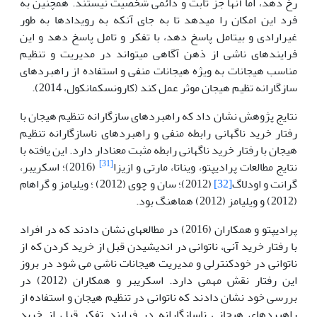
رخ دهد، اما آنها جز ثابت و دائمی شخصیت نیستند. همچنین به
فرد این امکان را می­دهد تا به جای آنکه به رویدادها به طور
غیرارادی و بی­تامل پاسخ دهد، با تفکر و تامل پاسخ دهد و این
فرایندهای ناشی از ذهن آگاهی می­تواند در مدیریت و تنظیم
مناسب هیجانات به ویژه هیجانات منفی و استفاده از راهبردهای
سازگارانه تظیم هیجان موثر عمل کند (کارونسکمانکول، 2014).
نتایج پژوهش نشان داد که راهبردهای سازگارانه تنظیم هیجان با
رفتار خرید ناگهانی رابطه منفی و راهبردهای ناسازگارانه تنظیم
هیجان با رفتار خرید ناگهانی رابطه مثبت معنادار دارد. این یافته با
[31]
نتایج مطالعات پرادیپتو، ویناتا، مارتی و ازیزا
(2016)؛ اسکریبر،
گرانت و اودلاگ
[32]
(2012)؛ سان و چوی (2012) ؛ ویلیامز و گراهام
(2012) و ویلیامز (2012) هماهنگ بود.
پرادیپتو و همکاران (2016) در مطالعه­ای نشان دادند که در افراد
با رفتار خرید آنی، ناتوانی در اندیشیدن قبل از خرید کردن که از
ناتوانی در خودکنترلی و مدیریت هیجانات ناشی می شود در بروز
این رفتار نقش مهمی دارد. اسکریبر و همکاران (2012) در
بررسی خود نشان دادند که ناتوانی در تنظیم هیجان و استفاده از
راهبردهای هیجانی ناسازگارانه در فرایند تفکر قبل از خرید