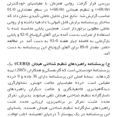
بررسی قرار گرفت. روایی همزمان با مقیاس­های خودکنترلی
(69/0r=) و تنظیم هیجانی (68/0r=) در سطح معناداری 01/0
مناسب گزارش شد. نتایج مدل تحلیل عاملی تأییدی نشان داد که
ساختار پرسشنامه برازش قابل قبولی با داده­ها داشته و از روایی
عاملی مطلوبی برخوردار است. همچنین پایایی محاسبه شده با
استفاده از ضرایب بدست آمده برای آلفای کرونباخ 92/0 و پایایی
بازآزمایی به فاصله چهار هفته 93/0 به دست آمد. در مطالعه
حاضر، مقدار 89/0 برای آلفای کرونباخ این پرسشنامه به دست
آمد.
ج) پرسشنامه راهبردهای تنظیم شناختی هیجان (
CERQ
):
یک
پرسشنامۀ خودسنجی است که گارنفسکی و همکاران (2005) تهیه
کرده­اند. نسخۀ اصلی این پرسشنامه دارای 36 ماده و 9 خرده
مقیاس است. خرده مقیاسهای ملامت خویش، نشخوارگری،
دیدگاه­پذیری، فاجعه­انگاری و ملامت دیگران راهبردهای
ناسازگارانه تنظیم شناختی هیجان تلقی می­شوند پذیرش، تمرکز
مجدد مثبت، تمرکز بر برنامه­ریزی، ارزیابی مجدد مثبت
راهبردهای سازگارانه تنظیم شناختی هیجان هستند. پاسخ­های
این پرسشنامه در یک پیوستار 5 درجه­ای (همیشه، اغلب اوقات،