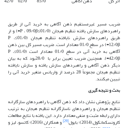
اثر کل
ذهن آگاهی
85/0
02/0
42/0
ضریب مسیر غیرمستقیم ذهن آگاهی به خرید آنی از طریق
راهبردهای سازش یافته تنظیم هیجان (01/0≥P ، 09/0β
=
) و از
طریق راهبردهای سازش نایافته تنظیم هیجان (01/0≥P ،
12/0β
=
) در سطح 01/0 معنادار است. ضریب مسیر کل بین ذهن
آگاهی به خرید آنی در سطح 01/0 معنادار است (01/0≥P ،
42/0β
=
). همچنین ضریب تعیین برابر با 28/0بود که به بیان
دیگر ذهن آگاهی و راهبردهای سازش یافته و سازش نایافته
تنظیم هیجان مجموعاً 28 درصد از واریانس متغیر خرید آنی را
تبیین می­کنند.
بحث و نتیجه گیری
نتایج پژوهش نشان داد که ذهن آگاهی با راهبردهای سازگارانه
تنظیم هیجان و راهبردهای ناسازگارانه تنظیم هیجان به ترتیب
دارای رابطه مثبت و منفی معنادار دارد. این یافته با نتایج مطالعات
[29]
کارونسکمانکول
(2014)؛ بایول
و همکاران (2016)؛ کاتسو، لیز و