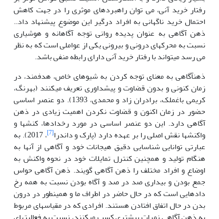
رفتار خرید آنی، می توان راهبردهای موثری را در جهت کاهش
احتمال خرید ناگهانی به افراد درگیر این موضوع پیشنهاد داد..
ذهن آگاهی به عنوان پدیده روانی توجه آگاهانه و هوشیاری
نسبت به محرک­های درونی و بیرونی یکی از عواملی است که به نظر
می رسد می­تواند با رفتار خرید آنی دارای رابطه منفی باشد.
ذهن­آگاهی به معنای توجه کردن به شیوهای خاص، هدفمند، در
زمان کنونی و بدون قضاوت و پیش­داوری تعریف می­کنند (بهرنگ،
کریمی باغملک، برادران زاد و محمدی، 1393). دو عنصر اساسی
حضور در زمان اکنون و قضاوت نکردن اهمیت زیادی در ذهن
آگاهی دارد. این دو عنصر اساسی در مورد رخدادها، کنش­ها و
[7]
واکنش­ها نقش اصلی را بر عهده دارد (پارک و داندرا
، 2017). به
عبارتی توانایی شناسایی دقیق هیجانات خود و آگاهی از آنها به
هنگام تولید و همچنین کنترل تمایلات خود در نحوه واکنش به
اوضاع و افراد مختلف را ذهن آگاهی گویند. ذهن آگاهی حواس
جمع بودن و بیداری صد در صد و آگاه بودن نسبت به همه رخ
دادهایی است که در حال حاضر در اطراف ما و همینطور در درون
بدن در حال اتفاق افتادن هستند. افرادی که در مقیاس­های مربوط
به ذهن آگاهی نمرات بیشتری کسب می­کنند، نسبت به فعالیت­های