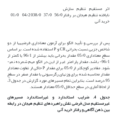
اثر مستقیم تنظیم سازش
نایافته تنظیم هیجان بر رفتار
56/0
37/0
038/0
04/2
01/0
خرید آنی
پس از بررسی و تأیید الگو برای آزمون معناداری فرضیه­ها از دو
شاخص جزیی نسبت بحرانی CR و P استفاده شده است. بر اساس
سطح معناداری 05/0 مقدار بحرانی باید بیشتر از 96/1 یا کمتر از
96/1- باشد، مقدار پارامتر غیر از این در الگو مهم شمرده نمی­
شود. مقادیر کوچکتر از 05/0 برای مقدار P حاکی از تفاوت معنادار
مقدار محاسبه شده برای وزن­های رگرسیونی با مقدار صفر در سطح
95 درصد است. بنابراین تمام مسیرهای مورد گزارش در جدول 3،
از لحاظ آماری در سطح حداقل 05/0 معنادار هستند.
جدول 4. ضرایب استاندارد و غیراستاندارد مسیرهای
غیرمستقیم مدل فرضی نقش راهبردهای تنظیم هیجان در رابطه
بین ذهن آگاهی و رفتار خرید آنی