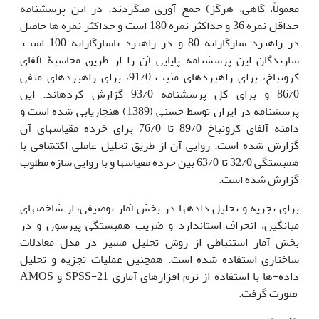
معمولاً، گاهی، هرگز) جمع آوری می­گردند. در این پرسشنامه
حداقل نمره 36 و حداکثر نمره 180 است و حداکثر نمره ها حاصل
در راهبرد سازگارانه 80 و در راهبرد ناسازگارانه 100 است.
سازندگان این پرسشنامه پایایی آن را از طریق محاسبۀ آلفای
کرونباخ، برای راهبردهای مثبت 91/0، برای راهبردهای منفی
86/0 و برای کل پرسشنامه 93/0 گزارش کرده­اند. این
پرسشنامه در ایران توسط حسنی (1389) هنجاریابی شده است و
دامنه آلفای کرونباخ 89/0 تا 76/0 برای خرده مقیاس­های آن
گزارش شده است. روایی آن از طریق تحلیل عاملی اکتشافی با
همبستگی 32/0 تا 63/0 بین خرده مقیاس­ها و با روایی سازه مطلوب
گزارش شده است.
برای تجزیه و تحلیل داده­ها در بخش آمار توصیفی، از شاخص­های
میانگین، انحراف استاندارد و ضریب همبستگی پیرسون و در
بخش آمار استنباطی از روش تحلیل مسیر در مدل معادلات
ساختاری استفاده شده است. همچنین عملیات تجزیه و تحلیل
داده-ها با استفاده از نرم افزارهای آماری 21-SPSS و AMOS
صورت گرفت.