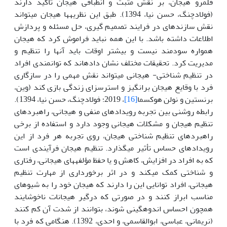
قلمرو هیجان، بر نقش مثبت و انطباقی هیجان تأکید دارند
(فولادچنگ، حسن نیا، 1394). طبق این نظریه­ها هیجان می­تواند
نقش سازنده­ای در فرایند تصمیم گیری، حل مسئله و پردازش
اطلاعات داشته باشد. با این همه نباید فراموش کرد که هیجان
همواره سودمند نیست و بیشتر اوقات باید آنها را تنظیم و
مدیریت کرد. تحقیقات مختلف نشان داده­اند که توانمندی افراد
در تنظیم شناختی- هیجانی می­تواند نقش مهمی را در سازگاری
فرد با وقایع هیجان برانگیز و استرس­زای زندگی بازی کند (وین،
برنستین و نولن هوکسما
[16]
، 2019؛ فولادچنگ، حسن نیا، 1394).
رابطه روشنی بین تجربه رویدادهای منفی و هیجانی، راهبردهای
تنظیم هیجان و مشکلات هیجانی وجود دارد و استفاده از برخی
راهبردهای تنظیم شناختی هیجان، روی تجربه هر فرد از این
رویدادهای حساس تأثیر می­گذارد. تنظیم هیجان فرآیندی است
که به افراد در افزایش، کاهش و یا حفظ مؤلفه­های هیجانی، رفتاری
و شناختی کمک می­کند و در اثر برخورداری از مهارت تنظیم
هیجانی، افراد توانایی این را دارند که هیجان خود را به شیوهای
مناسب ابراز کنند و در صورتی که درگیر هیجانات ناخوشایند
همچون احساس اندوهگینی شوند، بتوانند از شدت آن کم کنند
(نریمانی، عباسی، ابوالقاسمی، و احدی، 1392). هنگامی که فرد با