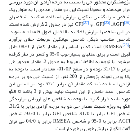
پژوهشگران مجذور خی را نسبت به درجه آزادی آن مورد بررسی
قرار می­دهند و معمولاً نسبت این دو مقدار عددی را به عنوان یک
شاخص سرانگشتی نیکویی برازش استفاده می­کنند. شاخص­های
[27]
[25]
[26]
،AGFI
GFI
، و
CFI نیز در جدول 2 گزارش شده است.
در این شاخص­ها برازش 9/0 به بالا قابل قبول قلمداد می­شوند.
شاخص مناسب دیگر، شاخص میانگین مربعات خطای برآورد
[28]
(RMSEA
) است که بر اساس آن مقدار کمتر از 08/0 قابل
قبول است و برای مدل­های بسیارخوب 05/0 و کمتر در نظر گرفته
می­شود.
با توجه به اطلاعات مربوط به جدول 2، مقدار مجذور خی
برابر با 31/17 بوده و در سطح 01/0P< معنادار است. با توجه به
بالا بودن نمونه پژوهش از 200 نفر، از نسبت خی دو بر درجه
آزادی استفاده شد که مقدار آن برابر 57/1 بود. بر اساس این
شاخص، عدد حاصل از این نسبت نباید بیش از 3 باشد تا الگو
مورد تایید قرار گیرد. با توجه به شاخص های ارزیابی برازندگی
الگو به ویژه نسبت مقدار خی دو به درجه آزادی برابر با 31/2،
شاخص CFI برابر با 91/0، شاخص GFI برابر با 93/0، شاخص
AGFI برابر با 95/0 و شاخص RMSEA برابر با 04/0 می توان
گفت الگو از برازش خوبی برخوردار است.