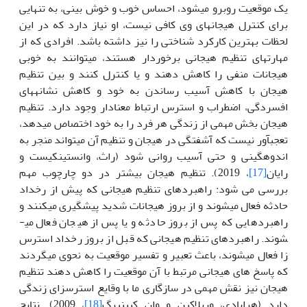
یک موقعیت روبرو می­شود، احساس خوب و خوش بینی، به تنهایی
برای کنترل هیجانهای وی کافی نیست، او نیاز دارد که در این
لحظات بهترین کارکرد شناختی را نیز داشته باشد. افرادی که از
مهارتهای تنظیم هیجانی برخوردار هستند، می­توانند به خوبی
هیجانات منفی را کاهش دهند و یا کنترل کنند و بین تنظیم
هیجان با کاهش آسیب رساندن به خود و کاهش نشانه­های
افسردگی، اضطراب و استرس ارتباط معنادار وجود دارد. تنظیم
هیجان بخش مهمی از زندگی هر فرد را به خود اختصاص می­دهد،
تعجب­آور نیست که آشفتگی در هیجان و تنظیم آن می­تواند منجر به
اندوهگینی و حتی آسیب روانی شود (راث، وانستینکیست و
رایان
[17]
، 2019). تنظیم هیجان بیشتر در دو چارچوب مهم
بررسی می شود: راهبردهای تنظیم هیجانی که پیش از رخداد
حادثه فعال می­شوند و از بروز هیجانات شدید پیشگیری می­کنند و
راهبردهایی که پس از بروز حادثه و یا پس از هیجان فعال می­
شوند. راهبردهای تنظیم هیجانی که قبل از بروز رخداد استرس
زا فعال می­شوند، باعث تعبیر و تفسیر موقعیت به نحوی می­گردند
که پاسخ های هیجانی مرتبط با آن موقعیت را کاهش دهند تنظیم
هیجان نیز نقش مهمی در سازگاری ما با وقایع استرس­زای زندگی
دارد (هرابادی، ورپلاکین و وان کیپنبرگ
[18]
، 2009). نتایج