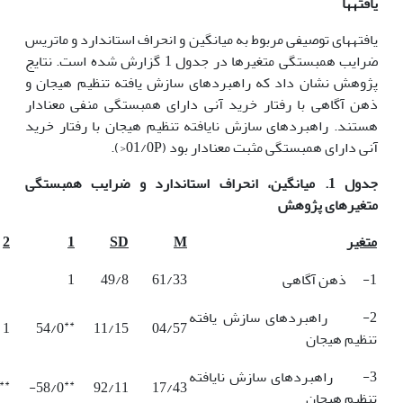
یافته­ها
یافته­های توصیفی مربوط به میانگین و انحراف استاندارد و ماتریس
ضرایب همبستگی متغیرها در جدول 1 گزارش شده است. نتایج
پژوهش نشان داد که راهبردهای سازش یافته تنظیم هیجان و
ذهن آگاهی با رفتار خرید آنی دارای همبستگی منفی معنادار
هستند. راهبردهای سازش نایافته تنظیم هیجان با رفتار خرید
آنی دارای همبستگی مثبت معنادار بود (01/0P<).
جدول 1. میانگین، انحراف استاندارد و ضرایب همبستگی
متغیرهای پژوهش
متغیر
M
SD
1
2
1- ذهن آگاهی
61/33
49/8
1
2- راهبردهای سازش یافته
**
1
54/0
11/15
04/57
تنظیم هیجان
3- راهبردهای سازش نایافته
**
**
58/0-
92/11
17/43
تنظیم هیجان