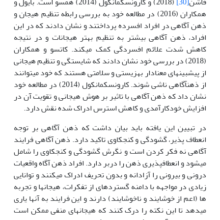
فاشن
[30]
(2018) و کارونسکمانکول (2014) همسو است. بایول
و
همکاران (2016) در مطالعه خود به بررسی رابطه تنظیم هیجان و
ذهن آگاهی در افراد افسرده پرداختند و نشان دادند که در این
افراد، ذهن آگاهی بیشتر به تنظیم بهتر هیجانات و در نتیجه
کاهش شدت علائم افسردگی کمک می­کند. کاتسو و همکاران
(2018) در بررسی خود نشان دادند که شایستگی و تنظیم هیجانی
از پیش­بین­های معنادار بهزیستی و سلامتی هستند که خود می­توانند
از ذهن­آگاهی ناشی شوند. کارونسکمانکول (2014) در مطالعه خود
نشان داد که ذهن آگاهی با تاثیر بر هوش هیجانی و تقویت آن در
افزایش خودکارآمدی و کاهش استرس ادراک شده نقش دارد.
در تبیین این یافته باید بیان داشت که ذهن آگاهی بر توجه
انعطاف پذیر، گشودگی و کنجکاوی تاکید دارد. ذهن آگاهی فرایند
آگاهی نه فکر کردن است و نگرش گشودگی و کنجکاوی را شامل
می­شود و انعطافپذیری ذهن را دربر دارد. افراد ذهن آگاه واقعیات
درونی و بیرونی را آزادانه و بدون تحریف ادراک می­کنند و توانایی
زیادی در مواجهه با دامنه گسترده­ای از تفکرات، هیجانها و تجربه
ها (اعم از خوشایند و ناخوشایند) دارند و این فرایند به آنها یاری
می­دهد تا این نکته را درک کنند که هیجانهای منفی ممکن است