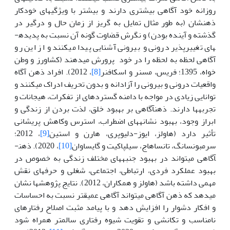
روزانه خود آگاهی بیشتری دارند و بیشتر با ویژگی­های خودکار
ذهنشان (به طور مثال تمایل به گریز از زمان حال و درگیر در
گذشته و آینده بودن) و نگرش قضاوت گونه آن نسبت به پدیده­
های تغییرپذیر درونی و بیرونی آشنایی پیدا می­کنند و از این رو
آگاهی لحظه به لحظه را در خود پرورش می­دهند (کشاورز و وطن
خواه، 1395؛ فریس، مسنر و اسکافنر
[8]
، 2012). افراد ذهن آگاه
واقعیات درونی و بیرونی را آزادانه و بدون تحریف ادراک می­کنند و
توانایی زیادی در مواجه با دامنه گسترده­ای از تفکرات، هیجانات و
تجربه­ها دارند. ذهن­آگاهی بر بهبود خلق، لذت بردن از زندگی و
ابراز وجود، بهبود نشانه­های اضطراب، استرس وکاهش پریشانی
تأثیر دارد (هاولز، ایوز-دلیوپری، هارن و استین
[9]
، 2012؛
سرمبونسانگ، تانساهاج، سیلپاکیت و گایساوان
[10]
، 2020). ذهن­
آگاهی می­تواند در بهبود جنبه­های مختلف زندگی به خصوص در
بهبود عملکرد فردی، ارتباطی، اجتماعی، شغلی و حرفه­ای نقش
مهمی داشته باشد (هاولز و همکاران، 2012). نتایج پژوهش­ها نشان
می­دهد که ذهن آگاهی می­تواند آگاهی عمیق­تر نسبت به احساسات
و افکار دشوار را افزایش دهد و با پیامد مثبت اصلاح رفتارهای
نامناسب و تکانشی و تقویت شیوه رفتاری سالم­تر همراه شود