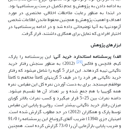
به ادامه دادن به پژوهش و عدم تکمیل درست پرسشنامه­ها بود.
در ابتدا به منظور رعایت ملاحظات اخلاقی، مختصری در مورد
اهداف و اهمیت پژوهش و همچنین محفوظ ماندن اطلاعات شخصی
آزمودنی­ها به آنها توضیحاتی داده شد و در ادامه پرسشنامه­ها در
اختیار افرادی که تمایل برای همکاری داشتند، قرار گرفت.
ابزارهای پژوهش
الف) پرسشنامه استاندارد خرید آنی:
این پرسشنامه را پارک،
[21]
کیم، فانچس و فاکس
(2012) به منظور سنجش رفتار خرید
ناگهانی تهیه کرده­اند. این ابزار 5 گویه را شامل می­شود که رفتار
خرید ناگهانی هر فرد را در طیف 5 گزینه­ای کاملاً مخالفم تا کاملاً
موافقم می­سنجد. برای به دست آوردن نمره کل این مقیاس، نمره
همه گویه­ها با هم جمع شده و بر تعداد آن ها تقسیم می­شود.
دامنه نمرات بین 25-5 قرار می­گیرد و کسب نمرات بالاتر گویای
میزان رفتار خرید ناگهانی بیشتر است. روایی و پایایی این مقیاس
توسط پارک و همکاران (2012) در حد مطلوب گزارش شده است.
امینیان جزی (1394) ضریب آلفای کرونباخ این پرسشنامه را 91/0
و ضریب پایایی بازآزمایی آن را 73/0 گزارش کرده است. همچنین