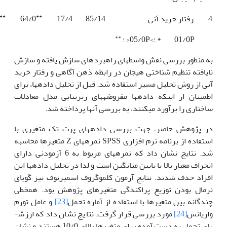
**
**
4- رفتار خرید آنی
85/14
17/4
64/0-
**
05/0P<: * 01/0P< :
به منظور بررسی نقش واسطه­ای راهبردهای سازش یافته و سازش
نایافته تنظیم شناختی هیجان در رابطه ذهن آگاهی و رفتار خرید
آنی از روش تحلیل مسیر استفاده شد. قبل از تحلیل داده­­ها، برای
اطمینان از اینکه داده­ها مفروضه­های زیربنایی مدل معادلات
ساختاری را برآورد می­کنند، به بررسی آنها پرداخته شد.
در پژوهش حاضر، جهت بررسی داده­های پرت تک متغیری با
استفاده از برنامه نرم افزاری SPSS نمره­های Z متغیرها محاسبه
شد. نتایج نشان داد که نمره­های مربوط به 6 آزمودنی دارای
انحراف معیار بالا یا پایین میانگین است و لذا در تحلیل داده­ها این
افراد حذف شدند. نتایج آزمون کلموگروف اسمیرنوف نیز گویای
نرمال بودن توزیع پراکندگی متغیرهای پژوهش بود. هم­خطی
چندگانه بین متغیرها با استفاده از آماره تحمل
[23]
و عامل تورم
واریانس
[24]
مورد بررسی قرار گرفت. نتایج نشان داد که ارزش­
های تحمل به دست آمده برای متغیرها بالای 10/0 هستند و نشان