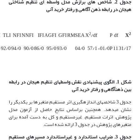
جدول 2. شاخص های برازش مدل واسطه ای تنظیم شناختی
هیجان در رابطه ذهن آگاهی و رفتار خرید آنی
2
2
I
TLI
NFI
NNFI
IFI
AGFI
GFI
RMSEA
X
/df
P
df
X
0
92/0
94/0
90/0
86/0
95/0
93/0
04/0
57/1
01/0P>
11
31/17
شکل 1. الگوی پیشنهادی نقش واسطه­ای تنظیم هیجان در رابطه
بین ذهن­آگاهی و رفتار خرید آنی
جدول 3 شاخص­های اندازه­گیری اثر مستقیم متغیرها بر یکدیگر را
نشان می­دهد. همچنین براساس نتایج حاصل از آزمون مدل
پژوهش، اثرات مستقیم، غیرمستقیم و کل به دست آمده برای
متغیرهای پژوهش در جدول 3 ارائه شده است.
جدول 3. ضرایب استاندارد و غیراستاندارد مسیرهای مستقیم