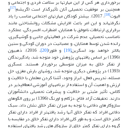
برخورداری هر کس از این مهارت­ها بر سلامت فردی و اجتماعی و
[17]
همچنین بر موفقیت تحصیلی آنان تأثیر­گذار است (گریشم
و
[18]
الیوت
، 2017). بیشتر کودکان مهارت­های اجتماعی مناسب را یاد
نگرفته­اند و این امر باعث افزایش مشکلات روانشناختی مانند
برقراری ارتباطات ناموفق با همتایان، اضطراب، افسردگی، عملکرد
نامناسب تحصیلی، عدم شرکت در فعالیت­های جانبی و گوشه­گیری،
رانده شدن توسط همتایان، و عصبانیت در دوران کودکی و سنین
بالاتر خواهد بود (سگرین
[19]
و فلورا
[20]
، 2016). ذهبیون
(1396) بر اساس یافته­های پژوهش خود متوجه شد، یادگیرندگان
از تفکر خلاق به میزان متوسطی برخوردار هستند. عسگری
(1393) در پژوهش دیگری متوجه شد، روش­های بارش مغزی، حل
مسئله، تدریس فعال، ابراز وجود، آشنا کردن معلمان با خلاقیت و
ارزش و اهمیت آن و استفاده از برنامه­های آموزشی انعطاف­پذیر در
کلاس، تأثیر مثبتی بر خلاقیت و پیشرفت تحصیلی دانش­آموزان
دارند. تحقیقات آزاد فلاح، دژکام و اورنگ (1396) بر روی الگوهای
سازوکارهای دفاعی با توجه به میزان تفکر خلاق نشان داد، سبک
دفاعی افراد که تفکر خلاق آن­ها رشد یافته­تر از افراد دارای تفکر
کمتر خلاق است، و به طور کلی افراد دارای تفکر خلاق در مقایسه با
گروه دارای تفکر کمتر خلاق از سازوکارهای رشد یافته­ای استفاده