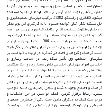
انسان است؛ که بر اساس تخیل و شهود است و می­توان آن را
عملیاتی ذهنی خواند که از آن برای ساخت ایده­های جدید استفاده
می­شود (گلکاری و راستگو، 1392). ترکیب مهارت­های تصمیم­گیری و
حل مسئله تفکر خلاق خوانده می­شود. با به کار­گیری این نوع تفکر
راه حل­های متفاوت مسئله و نتایج یکایک آن­ها مورد بررسی قرار می­
گیرد و با این کار فرد می­تواند مسائل را علاوه بر راه حل­های که خود
تجربه کرده است، دریابد (سیف، 1386). دارا بودن مهارت­های
اجتماعی و ارتباطات پر بار برای داشتن کارایی موفق در زندگی لازم
است. فرهنگ و گروه­های اجتماعی که فرد در ارتباط با آن­ها است بر
مهارت­های اجتماعی وی تأثیر می­گذارند. در سلامت رفتاری و
اجتماعی افراد مهارت­های اجتماعی نقش بسیار زیادی ایفا می­کنند.
رفتارهایی که فرد را قادر به ارتباط مؤثر و اجتناب از پاسخ­های
نامطلوب نموده و نشان دهنده­ی سلامت رفتاری و اجتماعی افراد
هستند مهارت­های اجتماعی نامیده می­شوند، این مهارت­ها در داخل
فرهنگ و اجتماع وجود داشته و شامل رفتارهایی مانند داوطلب
شدن، ارتباط برقرار کردن، کمک خواستن در حل مشکلات و
درخواست کمک به دیگران دادن است. یکی از مهمترین هدف­های
آموزشی برای کودکان توسعه مهارت­های اجتماعی آن­ها بوده و نسبت