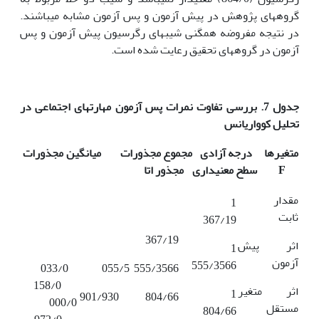
گروه­های پژوهش در پیش آزمون و پس آزمون مشابه می­باشند.
در نتیجه مفروضه همگنی شیب­های رگرسیون پیش آزمون و پس
آزمون در گروه­های تحقیق رعایت شده است.
جدول 7. بررسی تفاوت نمرات پس آزمون مهارت­های اجتماعی در
تحلیل کوواریانس
متغیر­ها درجه آزادی مجموع مجذورات میانگین مجذورات
F
سطح معنی­داری مجذور اتا
مقدار
1
ثابت
367/19
367/19
اثر پیش
1
آزمون
555/3566
033/0
055/5
555/3566
158/0
اثر متغیر
1
901/930
804/66
000/0
مستقل
804/66