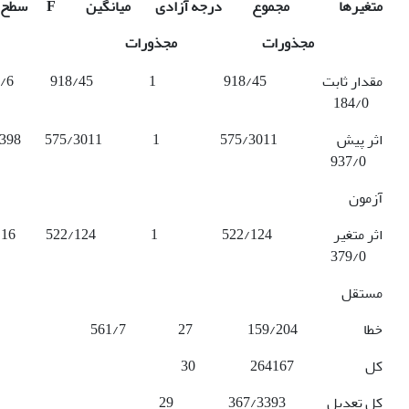
متغیر­ها مجموع درجه آزادی میانگین
F
سطح معن
مجذورات مجذورات
184/0
937/0
آزمون
379/0
مستقل
خطا 159/204 27 561/7
کل 264167 30
کل تعدیل 367/3393 29