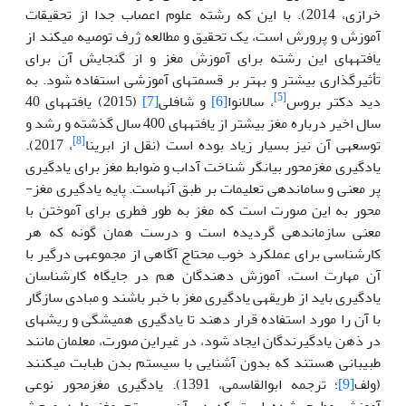
خرازی، 2014). با این که رشته علوم اعصاب جدا از تحقیقات
آموزش و پرورش است، یک تحقیق و مطالعه ژرف توصیه می­کند از
یافته­های این رشته برای آموزش مغز و از گنجایش آن برای
تأثیرگذاری بیشتر و بهتر بر قسمت­های آموزشی استفاده شود. به
[5]
دید دکتر بروس
، سالانوا
[6]
و شافلی
[7]
(2015) یافته­های 40
سال اخیر درباره مغز بیشتر از یافته­های 400 سال گذشته و رشد و
[8]
توسعه­ی آن نیز بسیار زیاد بوده است (نقل از ابرینا
، 2017).
یادگیری مغزمحور بیان­گر شناخت آداب و ضوابط مغز برای یادگیری
پر معنی و ساماندهی تعلیمات بر طبق آن­هاست. پایه یادگیری مغز­
محور به این صورت است که مغز به طور فطری برای آموختن با
معنی سازماندهی گردیده است و درست همان گونه که هر
کارشناسی برای عملکرد خوب محتاج آگاهی از مجموعه­ی درگیر با
آن مهارت است، آموزش دهندگان هم در جایگاه کارشناسان
یادگیری باید از طریقه­ی یادگیری مغز با خبر باشند و مبادی سازگار
با آن را مورد استفاده قرار دهند تا یادگیری همیشگی و ریشه­ای
در ذهن یادگیرندگان ایجاد شود، در غیراین صورت، معلمان مانند
طبیبانی هستند که بدون آشنایی با سیستم بدن طبابت می­کنند
(ولف
[9]
؛ ترجمه ابوالقاسمی، 1391). یادگیری مغزمحور نوعی
آموزش مطرح شده است که در آن سیستم مغز وارد مبحث