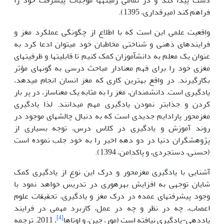
فراهم کند (میرقداری، 1395).
واقعیت علمی این است که با اطلاع از چگونگی عملکرد مغز و
فرایند­های ذهنی و شناختی مخاطبان خود می­توان ادعا کرد به
عنوان یک معلم به دانش­آموزان کمک کنیم تا قابلیت­ها و ظرفیت­های
مغزی خود را برای فهم معنادار مباحث درسی به گونه­ای مؤثر
بکارگیرند. در واقع بهترین کاری که مغز انسان انجام می­دهد،
یادگیری است. دانشمندان، مغز را به مثابه یک معنا­ساز، در پر بار
کردن و جذاب­تر نمودن یادگیری مهم می­دانند. لذا یادگیری
مغزمحور پارادایم جدیدی است که به دنبال چالش­های موجود در
روند آموزش و یادگیری در کلاس درس، توجه بسیاری از
پژوهشگران دنیا در دو دهه اخیر را به خود جلب نموده است
(حسنی، دستجردی، و پاکدامن، 1394).
آشنایی با یادگیری مغزمحور و درک این نوع از یادگیری کمک
شایان توجهی به افزایش بهره­وری در تدریس خواهد نمود با
وجود پیشرفت­های عمده در درک مغز و یادگیری، تحقیقات علوم
اعصاب، چه در نظر و چه در عمل، کاربرد مهمی در فرایند
[4]
یاددهی­-یادگیری نیافته است (مور، جین، و اوتاها
، 2011. ترجمه