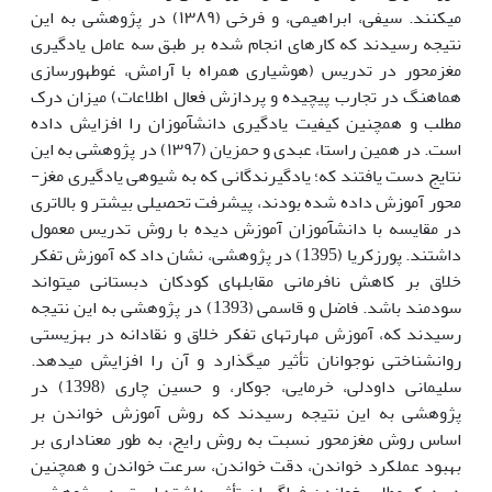
می­کنند. سیفی، ابراهیمی، و فرخی (١٣٨٩) در پژوهشی به این
نتیجه رسیدند که کار­های انجام شده بر طبق سه عامل یادگیری
مغزمحور در تدریس (هوشیاری همراه با آرامش، غوطه­ور­سازی
هماهنگ در تجارب پیچیده و پردازش فعال اطلاعات) میزان درک
مطلب و همچنین کیفیت یادگیری دانش­آموزان را افزایش داده
است. در همین راستا، عبدی و حمزیان (١٣٩7) در پژوهشی به این
نتایج دست یافتند که؛ یادگیرندگانی که به شیوه­ی یادگیری مغز­
محور آموزش داده شده بودند، پیشرفت تحصیلی بیشتر و بالاتری
در مقایسه با دانش­آموزان آموزش دیده با روش تدریس معمول
داشتند. پور­زکریا (1395) در پژوهشی، نشان داد که آموزش تفکر
خلاق بر کاهش نافرمانی مقابله­ای کودکان دبستانی می­تواند
سودمند باشد. فاضل و قاسمی (1393) در پژوهشی به این نتیجه
رسیدند که، آموزش مهارت­های تفکر خلاق و نقادانه در بهزیستی
روان­شناختی نوجوانان تأثیر می­گذارد و آن را افزایش می­دهد.
سلیمانی داودلی، خرمایی، جوکار، و حسین چاری (1398) در
پژوهشی به این نتیجه رسیدند که روش آموزش خواندن بر
اساس روش مغزمحور نسبت به روش رایج، به طور معناداری بر
بهبود عملکرد خواندن، دقت خواندن، سرعت خواندن و همچنین
در درک مطلب خواندن فراگیران تأثیر داشته است. در پژوهشی،