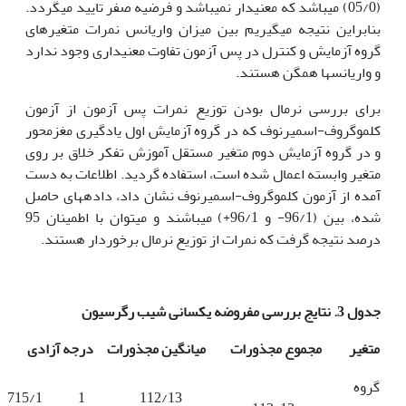
(05/0) می­باشد که معنی­دار نمی­باشد و فرضیه صفر تایید می­گردد.
بنابراین نتیجه می­­گیریم بین میزان واریانس نمرات متغیرهای
گروه آزمایش و کنترل در پس آزمون تفاوت معنی­داری وجود ندارد
و واریانس­ها همگن هستند.
برای بررسی نرمال بودن توزیع نمرات پس آزمون از آزمون
کلموگروف-اسمیرنوف که در گروه آزمایش اول یادگیری مغزمحور
و در گروه آزمایش دوم متغیر مستقل آموزش تفکر خلاق بر روی
متغیر وابسته اعمال شده است، استفاده گردید. اطلاعات به دست
آمده از آزمون کلموگروف-اسمیرنوف نشان داد، داده­های حاصل
شده، بین (96/1- و 96/1+) می­باشند و می­توان با اطمینان 95
درصد نتیجه گرفت که نمرات از توزیع نرمال برخوردار هستند.
جدول 3. نتایج بررسی مفروضه یکسانی شیب رگرسیون
متغیر مجموع مجذورات میانگین مجذورات درجه آزادی
گروه
715/1 202/0
1
112/13