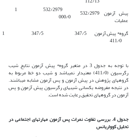
112/13
پیش آزمون
532/2979
000/0
عملیات
411/0
با توجه به جدول 3 در متغیر گروه* پیش آزمون نتایج شیب
رگرسیون (411/0) معنی­دار نمی­باشد و شیب دو خط مربوط به
گروه­های پژوهش در پیش آزمون و پس آزمون مشابه می­باشند.
در نتیجه مفروضه یکسانی شیب­های رگرسیون پیش آزمون و پس
آزمون در گروه­های تحقیق رعایت شده است.
جدول 4. بررسی تفاوت نمرات پس آزمون مهارت­های اجتماعی در
تحلیل کوواریانس