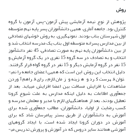
روش
پژوهش از نوع نیمه آزمایشی پیش آزمون-پس آزمون با گروه
کنترل بود. جامعه آماری، همه­ی دانش­آموزان پسر پایه نهم متوسطه
اول شهرستان بناب بودند. نمونه­گیری، به روش خوشه­ای تصادفی
از بین مدارس پسرانه متوسطه اول بناب یک مدرسه انتخاب شد و
از بین دانش­آموزان پایه نهم به صورت تصادفی، 45 نفر دانش­آموز
انتخاب و به تصادف در سه گروه 15 نفری در یک گروه آزمایش و
15 نفر در گروه آزمایش دیگر و 15 نفر در گروه گواه قرار گرفتند.
دلیل انتخاب این روش این است که همه­ی اعضای جامعه را نمی­
توان فهرست کرد و هزینه و زمان لازم برای فراهم آوردن
مشاهدات با افزایش مسافت بین اعضا افزایش می­یابد. بعد از
جمع­آوری اطلاعات به دلیل اینکه مدارس به علت شیوع کرونا
تعطیل بودند، بعد از هماهنگی­های لازم با مدیر و معلمان مدرسه و
کسب رضایت از اولیاء دانش­آموزان، مطالب جمع­آوری شده برای
آموزش به دانش­آموزان از طریق بستر پیام­رسان شاد که برای
آموزش در دوران کرونا ایجاد شده است، با ایجاد گروه­های
آموزشی همانند سایر دروس که در آموزش و پرورش تدریس می­