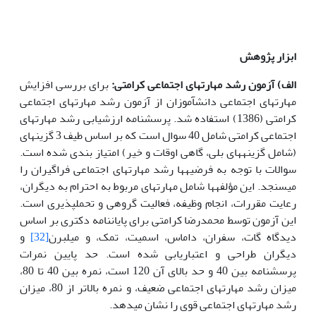
ابزار پژوهش
الف) آزمون رشد مهارت­های اجتماعی کرامتی:
برای بررسی افزایش
مهارت­های اجتماعی دانش­آموزان از آزمون رشد مهارت­های اجتماعی
کرامتی (1386) استفاده شد. پرسشنامه ارزشیابی رشد مهارت­های
اجتماعی کرامتی شامل 40 سوال است که بر اساس طیف 3 گزینه­ای
(شامل گزینه­های بلی، گاهی اوقات و خیر) امتیاز بندی شده است.
سوالات با توجه به فرضیه­ها رشد مهارت­های اجتماعی فراگیران را
می­سنجد. این مؤلفه­ها شامل مهارت­های مربوط به احترام به دیگران،
رعایت مقررات، انجام وظیفه، فعالیت گروهی و تحمل­پذیری است.
این آزمون توسط محمدرضا کرامتی برای پایان­نامه دکتری بر اساس
دیدگاه گات، سفران، داماس، اسمیت، تمک، و میلبرن
[32]
و
دیگران طراحی و اعتباریابی شده است. حد پایین نمرات
پرسشنامه بین 40 و حد بالای آن 120 است، نمره بین 40 تا 80،
میزان رشد مهارت­های اجتماعی ضعیف، و نمره بالاتر از 80، میزان
رشد مهارت­های اجتماعی قوی را نشان می­دهد.