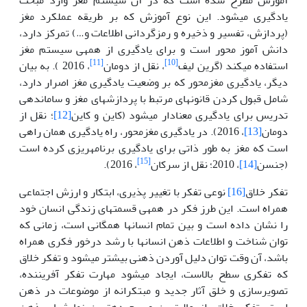
یادگیری می­شود. این نوع آموزش که بر طریقه عملکرد مغز
(پردازش، تفسیر و ذخیره و رمزگردانی اطلاعات و…) تمرکز دارد،
دانش آموز محور است و برای یادگیری از همه­ی سیستم مغز
[11]
[10]
استفاده می­کند (گرین لیف
، نقل از دومان
، 2016 ). به بیان
دیگر، یادگیری مغزمحور که بر وضعیت یادگیری مغز اصرار دارد،
شامل قبول کردن قانون­های مرتبط با پردازش­های مغز و ساماندهی
تدریس برای یادگیری معنادار می­شود (کاین و کاین
[12]
؛ نقل از
دومان
[13]
، 2016). در یادگیری مغزمحور، راه یادگیری همان راهی
است که مغز به طور ذاتی برای یادگیری برنامه­ریزی کرده است
[15]
(جنسن
[14]
، 2010؛ نقل از سرکان
، 2016).
تفکر خلاق
[16]
نوعی تفکر با تغییر­ پذیری، ابتکار و ارزش اجتماعی
همراه است. این طرز فکر در همه­ی قسمت­های زندگی انسان خود
را نشان داده است و بین تمام انسان­ها همگانی است، زمانی که
توان شناخت و اطلاعات ذهن انسان­ها با رشد درخور فکری همراه
باشد، آن وقت توان دلیل آوردن ذهنی بیشتر می­شود و تفکر خلاق
که تفکری سطح بالاست، ایجاد می­شود مهارت تفکر آفریننده،
تصویرسازی و خلق آثار جدید و مبتکرانه از موضوعات در ذهن
است. تفکر خلاق، از عالی­ترین و پیچیده­ترین نمایش­های ذهن