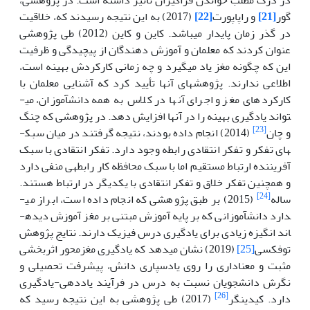
گور
[21]
و راپاپورت
[22]
(2017) به این نتیجه رسیدند که، خلاقیت
در گذر زمان پایدار می­باشد. کاین و کاین (2012) طی پژوهشی
عنوان کردند که معلمان و آموزش دهندگان از پیچیدگی و ظرفیت
این که چگونه مغز یاد می­گیرد و چه زمانی کارکردش بهینه است،
اطلاعی ندارند. پژوهش­های آن­ها تأیید کرد که آشنایی معلمان با
کارکرد­های مغز و اجرای آن­ها در کلاس به همه دانش­آموزان، می­
تواند یادگیری بهینه را در آن­ها افزایش دهد. در پژوهشی که چنگ
[23]
و چان
(2014) انجام داده بودند، نتیجه گرفتند در میان سبک­
های تفکر و تفکر انتقادی رابطه وجود دارد. تفکر انتقادی با سبک
آفریننده ارتباط مستقیم اما با سبک محافظه کار رابطه­ی منفی دارد
و همچنین تفکر خلاق و تفکر انتقادی با یکدیگر در ارتباط هستند.
[24]
ساله
(2015) بر طبق پژوهشی که انجام داده است، ابراز می­
دارد دانش­آموزانی که بر پایه آموزش مبتنی بر مغز آموزش دیده­
اند انگیزه زیادی برای یادگیری درس فیزیک دارند. نتایج پژوهش
توفکسی
[25]
(2019) نشان می­دهد که یادگیری مغزمحور اثربخشی
مثبت و معناداری را روی یادسپاری دانش، پیشرفت تحصیلی و
نگرش دانشجویان نسبت به درس در فرآیند یاددهی­-یادگیری
[26]
دارد. کیدینگر
(2017) طی پژوهشی به این نتیجه رسید که