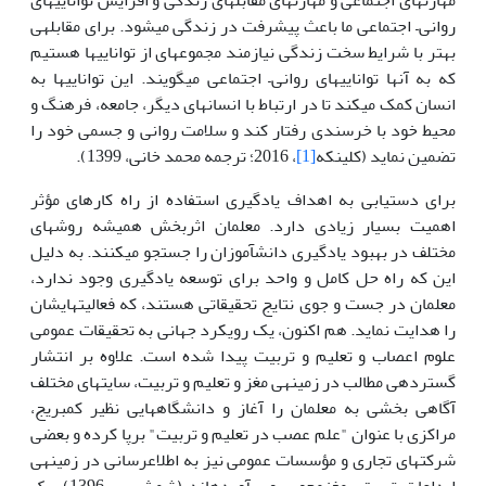
روانی– اجتماعی ما باعث پیشرفت در زندگی می­شود. برای مقابله­ی
بهتر با شرایط سخت زندگی نیازمند مجموعه­ای از توانایی­ها هستیم
که به آن­ها توانایی­های روانی– اجتماعی می­گویند. این توانایی­ها به
انسان کمک می­کند تا در ارتباط با انسان­های دیگر، جامعه، فرهنگ و
محیط خود با خرسندی رفتار کند و سلامت روانی و جسمی خود را
تضمین نماید (کلینکه
[1]
، 2016؛ ترجمه محمد خانی، 1399).
برای دستیابی به اهداف یادگیری استفاده از راه کارهای مؤثر
اهمیت بسیار زیادی دارد. معلمان اثربخش همیشه روش­های
مختلف در بهبود یادگیری دانش­آموزان را جستجو می­کنند. به دلیل
این که راه حل کامل و واحد برای توسعه یادگیری وجود ندارد،
معلمان در جست و جوی نتایج تحقیقاتی هستند، که فعالیت­هایشان
را هدایت نماید. هم اکنون، یک رویکرد جهانی به تحقیقات عمومی
علوم اعصاب و تعلیم و تربیت پیدا شده است. علاوه بر انتشار
گسترده­ی مطالب در زمینه­ی مغز و تعلیم و تربیت، سایت­های مختلف
آگاهی بخشی به معلمان را آغاز و دانشگاه­هایی نظیر کمبریج،
مراکزی با عنوان "علم عصب در تعلیم و تربیت" برپا کرده و بعضی
شرکت­های تجاری و مؤسسات عمومی نیز به اطلاع­رسانی در زمینه­ی
ابداعات تربیتی مغزمحور روی آورده­اند (شمشیری، 1396). یک