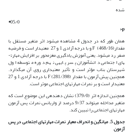
شده
*
05/0
p<
همان طور که در جدول 4 مشاهده می­شود اثر متغیر مستقل با
مقدارF
(468/16) و با درجه آزادی 1 و 27 معنی­دار است و فرضیه
صفر رد می­شود. یعنی آموزش یادگیری مغزمحور بر افزایش مهارت­
های اجتماعی دانش­آموزان پسر پایه­ی نهم دوره متوسطه اول
شهرستان بناب مؤثر است و تأثیر معنی­داری روی آن می­گذارد.
همچنین پیش آزمون با مقدار F (281/398) با درجه آزادی 1 و 27
معنی­دار است و بر نمرات مهارت­های اجتماعی موثر است.
همچنین اندازه اثر (379/0) نشان دهنده­ی این موضوع است که
متغیر مداخله می­تواند 9/37 درصد از واریانس نمرات پس آزمون
مهارت­های اجتماعی را تبیین کند.
جدول 5. میانگین و انحراف معیار نمرات مهارت­های اجتماعی در پس
آزمون