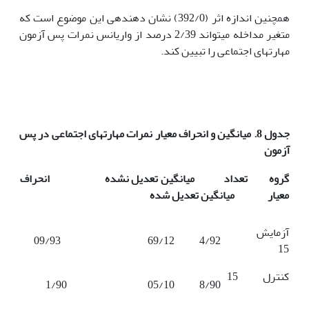
همچنین اندازه اثر (392/0) نشان دهنده­ی این موضوع است که
متغیر مداخله می­تواند 2/39 درصد از واریانس نمرات پس آزمون
مهارت­های اجتماعی را تبیین کند.
جدول 8. میانگین و انحراف معیار نمرات مهارت­های اجتماعی در پس
آزمون
گروه تعداد میانگین تعدیل نشده انحراف
معیار میانگین تعدیل شده
آزمایش
69/12 09/93
4/92
15
کنترل 15
05/10 1/90
8/90