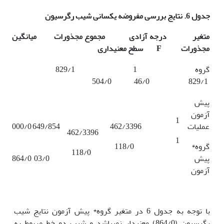
جدول 6.
نتایج بررسی مفروضه یکسانی شیب رگرسیون
متغیر درجه آزادی مجموع مجذورات میانگین
مجذورات
F
سطح معنی­داری
گروه 1 829/1
829/1 46/0 504/0
پیش
آزمون
1
عملیات
462/3396
649/854
000/0
462/3396
1
گروه*
118/0
118/0
پیش
03/0
864/0
آزمون
با توجه به جدول 6 در متغیر گروه* پیش آزمون نتایج شیب
رگرسیون (864/0) معنی­دار نمی­باشد و شیب دو خط مربوط به