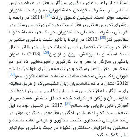
استفاده از راهبرد­های یادگیری سازگار با مغز در حیطه مدارس
ابتدایی در پیشرفت خواندن دانش­آموزان به ویژه دانش­آموزان
[27]
ضعیف، مؤثر است. همچنین تحقیق ورتاک
(2014) در رابطه با
روش­های تدریس مبتنی بر مغز نسبت به روش­های تدریس سنتی در
افزایش پیشرفت تحصیلی دانش­آموزان، در یک جهت می­باشد؛ و با
[28]
مطالعه­ی گتز
(2013) در ارتباط با تأثیر مثبت یادگیری مبتنی بر
مغز در پیشرفت تحصیلی درس ادبیات در پایه­های بالاتر دنبال
[29]
شده است، و با پژوهش برون و اولوین
(2018) با عنوان
یادگیری سازگار با مغز و به کارگیری راهبرد­هایی که هر دو
نیمکره­ی مغز را فعال می­کند و در نتیجه مهارت­های خواندن دانش­
[30]
آموزان را گسترش می­دهد، مطابقت می­نماید. مطالعه لاگو و سیفو
(2012) نشان داد که دانشجویان زبان انگلیسی که از طریق فعالیت­
های سازگار با مغز تدریس شد، زبان انگلیسی را بهتر آموختند.
علاوه بر آن واژگان فرا­ گرفته شده حداقل تا شش هفته پس از
[31]
آموزش قابل بازیابی بود .سالم
(2017) در تحقیق خود به این
نتیجه رسید که پیاده­سازی یادگیری مغز­محور رویکردی مؤثر در
رشد مهارت­های شنیداری، تثبیت یادآوری و بازیابی لغات داشته و
همچنین به افزایش حداکثری انگیزه در جهت یادگیری مهارت­های
زبانی کمک می­کند.