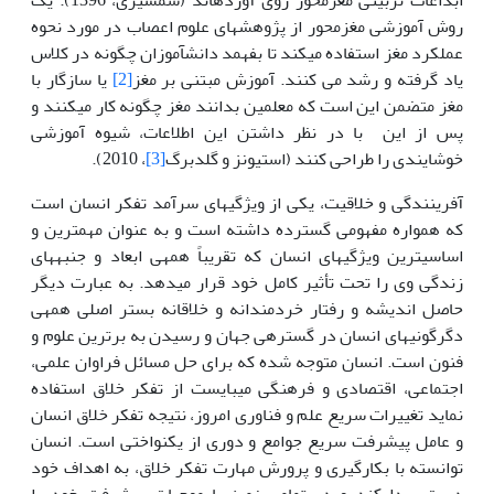
روش آموزشی مغزمحور از پژوهش­های علوم اعصاب در مورد نحوه
عملکرد مغز استفاده می­کند تا بفهمد دانش­آموزان چگونه در کلاس
یاد گرفته و رشد می کنند. آموزش مبتنی بر مغز
[2]
یا سازگار با
مغز متضمن این است که معلمین بدانند مغز چگونه کار می­کنند و
پس از این با در نظر داشتن این اطلاعات، شیوه آموزشی
خوشایندی را طراحی کنند (استیونز و گلدبرگ
[3]
، 2010).
آفرینندگی و خلاقیت، یکی از ویژگی­های سرآمد تفکر انسان است
که همواره مفهومی گسترده داشته است و به عنوان مهم­ترین و
اساسی­ترین ویژگی­های انسان که تقریباً همه­ی ابعاد و جنبه­های
زندگی وی را تحت تأثیر کامل خود قرار می­دهد. به عبارت دیگر
حاصل اندیشه و رفتار خردمندانه و خلاقانه بستر اصلی همه­ی
دگرگونی­های انسان در گستره­ی جهان و رسیدن به برترین علوم و
فنون است. انسان متوجه شده که برای حل مسائل فراوان علمی،
اجتماعی، اقتصادی و فرهنگی می­بایست از تفکر خلاق استفاده
نماید تغییرات سریع علم و فناوری امروز، نتیجه تفکر خلاق انسان
و عامل پیشرفت سریع جوامع و دوری از یکنواختی است. انسان
توانسته با بکارگیری و پرورش مهارت تفکر خلاق، به اهداف خود
دست پیدا کند و در تمامی زمینه­ها موجبات پیشرفت خود را