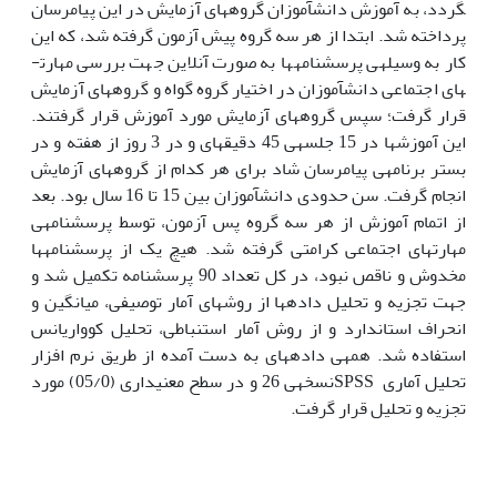
گردد، به آموزش دانش­آموزان گروه­های آزمایش در این پیام­رسان
پرداخته شد. ابتدا از هر سه گروه پیش آزمون گرفته شد، که این
کار به وسیله­ی پرسشنامه­ها به صورت آنلاین جهت بررسی مهارت­
های اجتماعی دانش­آموزان در اختیار گروه گواه و گروه­های آزمایش
قرار گرفت؛ سپس گروه­های آزمایش مورد آموزش قرار گرفتند.
این آموزش­ها در 15 جلسه­ی 45 دقیقه­ای و در 3 روز از هفته و در
بستر برنامه­ی پیام­رسان شاد برای هر کدام از گروه­های آزمایش
انجام گرفت. سن حدودی دانش­آموزان بین 15 تا 16 سال بود. بعد
از اتمام آموزش از هر سه گروه پس آزمون، توسط پرسشنامه­ی
مهارت­های اجتماعی کرامتی گرفته شد. هیچ یک از پرسشنامه­ها
مخدوش و ناقص نبود، در کل تعداد 90 پرسشنامه تکمیل شد و
جهت تجزیه و تحلیل داده­ها از روش­های آمار توصیفی، میانگین و
انحراف استاندارد و از روش آمار استنباطی، تحلیل کوواریانس
استفاده شد. همه­ی داده­های به دست آمده از طریق نرم افزار
تحلیل آماری SPSSنسخه­ی 26 و در سطح معنی­داری (05/0) مورد
تجزیه و تحلیل قرار گرفت.