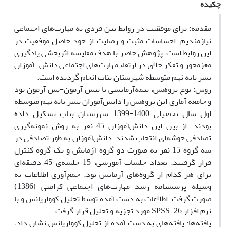
چکیده
مقدمه: برای موفقیت در روابط بین فردی به مهارت‌‌‌های اجتماعی
نیازمندیم. احساسات مثبت و رضایت از خود حاصل موفقیت در
این روابط است. پژوهش حاضر با هدف مقایسه اثربخشی یادگیری
مغزمحور و تفکر خلاق در ارتقاء مهارت‌های اجتماعی دانش-آموزان
پسر پایه نهم متوسطه شهرستان بناب انجام گردیده است.
روش: نوع پژوهش، نیمه‌آزمایشی با پیش آزمون‌-پس آزمون بود
و جامعه آماری این پژوهش را دانش‌آموزان پسر پایه نهم متوسطه
اول سال تحصیلی 1400-1399 شهرستان بناب تشکیل داده
بودند. از بین این دانش‌آموزان 45 نفر به روش نمونه‌گیری
تصادفی خوشه‌ای انتخاب شدند. دانش‌آموزان به طور تصادفی در
سه گروه 15 نفر به صورت دو گروه آزمایش و یک گروه کنترل
قرار گرفتند. تعداد جلسات آموزشی، 15 جلسه‌ی 45 دقیقه‌ای
برای هر کدام از گروه‌های آزمایش بود. جمع‌آوری اطلاعات به
وسیله پرسشنامه رشد مهارت‌های اجتماعی کرامتی (1386)
صورت گرفت. اطلاعات به دست آمده توسط تحلیل کوواریانس و با
نرم افزار SPSS-26 مورد تجزیه و تحلیل قرار گرفت.
یافته‌ها: یافته‌های به دست آمده از تحلیل کوواریانس نشان داد،