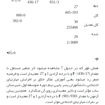
972/0
436/17
831/3
خطا
27
445/103
کل
000/0
392/0
30
کل تعدیل
255406
شده
29
2/3689
*
05/0
p<
همان طور که در جدول 7 مشاهده می­شود اثر متغیر مستقل با
مقدار
F
(436/17) و با درجه آزادی 1 و 27 معنی­دار است و فرضیه
صفر رد می­شود یعنی آموزش تفکر خلاق بر افزایش مهارت­های
اجتماعی دانش­آموزان پسر پایه­ی نهم دوره متوسطه اول شهرستان
بناب مؤثر است و تاثیر معنی­داری روی آن می­گذارد. همچنین پیش
آزمون با مقدار
F
(901/930) با درجه آزادی 1 و 27 معنی­دار است و
بر نمرات مهارت­های اجتماعی موثر است.