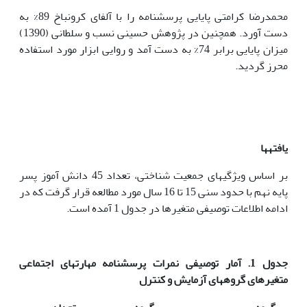
محمدرضا کرامتی پایایی پرسشنامه را با آلفای کرونباخ 89% به
دست آورد. همچنین در پژوهش حسینی نسب و سلطانی (1390)
میزان پایایی برابر 74% به دست آمد و روایی ابزار مورد استفاده
محرز گردید.
یافته­ها
بر ­اساس ویژگی­های جمعیت­ شناختی، تعداد 45 دانش آموز پسر
پایه نهم با حدود سنی 15 تا 16 سال مورد مطالعه قرار گرفت که در
ادامه اطلاعات توصیفی متغیر­ها در جدول 1 آمده است.
جدول 1. آمار توصیفی نمرات پرسشنامه مهارت­های اجتماعی
متغیرهای گروه­های آزمایش و کنترل