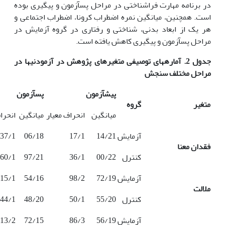
در برنامه مهارت فراشناختی در مراحل پس‏آزمون و پیگیری بوده
است. همچنین، میانگین نمره اضطراب کرونا، اضطراب اجتماعی و
هر یک از ابعاد بدنی، شناختی و رفتاری در گروه آزمایش در
مراحل پس‏آزمون و پیگیری کاهش یافته است.
جدول 2. آماره‏های توصیفی متغیرهای پژوهش در آزمودنی‏ها در
مراحل مختلف سنجش
پیش‏آزمون
پس‏آزمون
متغیر
گروه
میانگین
انحراف معیار
میانگین
انحرا
آزمایش
14/21
17/1
06/18
37/1
فقدان معنا
کنترل
00/22
36/1
97/21
60/1
آزمایش
72/19
98/2
54/16
15/1
ملالت
کنترل
55/20
50/1
48/20
44/1
آزمایش
56/19
86/3
72/15
13/2