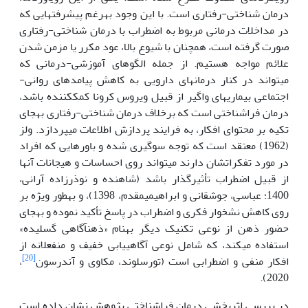
درمان شناختی-رفتاری است. با این وجود به‏رغم پیشرفت‏هایی که
در مداخلات درمانی مربوط به اضطراب با درمان شناختی-رفتاری
صورت گرفته است، همچنان با شیوع بالا، عود مکرر یا مزمن شدن
علائم مواجه هستیم. از جمله الگوهای آموزشی-درمانی که
می‏تواند در کنار درمان‏های دارویی به کاهش پیامدهای روانی-
اجتماعی بیماری‏های واگیر از قبیل ویروس کرونا کمک‏کننده باشد،
درمان فراشناختی است که برخلاف درمان شناختی-رفتاری به‏جای
تکیه بر محتوای افکار، به فرایند پردازش اطلاعات می‏پردازد. ولز
(1962) معتقد است که توجه سوگیری شده و باورهایی که افراد
در مورد تفکراتشان دارند می‏تواند روی احساسات و هیجانات آن‏ها
از قبیل اضطراب تأثیرگذار باشد (شاهنده و نوذرزاده آرانی،
1400؛ عباسی، جوشقانی و ابراهیمی‏مقدم، 1398)، و به‏طور ویژه بر
روی کاهش نشخوار فکری و اضطراب در پاسخ تأکید نموده و به‏جای
حضور ذهن از نوعی تکنیک دیگر به‏نام «ذهن‏آگاهی گسلیده»
استفاده می‏کند، که شامل نوعی آگاهی‏یابی خفیف و منفعلانه از
[20]
افکار منفی و اضطرابی است (تورسلوند، مک‏اوی و آندرسون
،
2020).
در بررسی اثربخشی درمان فراشناختی پژوهش نشان داده است