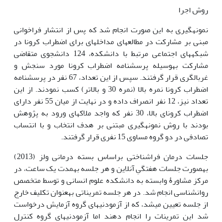
روش اجرا
نمونه‏گیری به این صورت انجام شد که پس از انتشار فراخوانی
مبنی بر مشارکت در مطالعه‏ای مداخله‏ای برای اضطراب کرونا در
شبکه‏های اجتماعی مرتبط با دانشکده، 124 دانشجوی متقاضی
مشارکت به‏وسیله پرسشنامه اضطراب کرونا مورد سنجش و
غربال‏گری قرار گرفتند. سپس از این تعداد، 67 نفر در پرسشنامه
اضطراب کرونا نمره بالا (نمره 30 و بالاتر) کسب نمودند. از این
تعداد نیز، 12 نفر انصراف داده و در نهایت از میان 55 نفر دارای
اضطراب کرونای بالا، 30 نفر که واجد ملاک‏های ورود به پژوهش
بودند با روش نمونه‏گیری مبتنی بر هدف انتخاب و با انتساب
تصادفی در دو گروه مساوی 15 نفری قرار گرفتند.
جلسات درمان فراشناختی براساس بسته درمانی ولز (2013)
به‏صورت جلسات هفتگیِ آنلاین و هر جلسه به‏مدت یک ساعت، در
مرکز مشاورۀ وابسته به دانشکده علوم انسانی و توسط متخصص
روان‏شناسی انجام شد. در هر جلسه تمریناتی به‏عنوان تکلیف خارج
از جلسه تعیین می‏شد، که از آزمودنی‏های گروه آزمایش درخواست
شد این تمرینات را انجام دهند اما آزمودنی‏های گروه کنترل