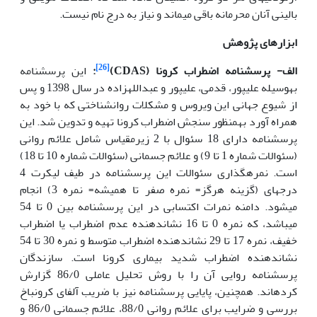
بالینی آنان محرمانه باقی می‏ماند و نیاز به درج نام نیست.
ابزارهای پژوهش
[26]
الف- پرسشنامه اضطراب کرونا (
CDAS
)
:
این پرسشنامه
به‏وسیله علی‏پور، قدمی، علیپور و عبدالله‏زاده در سال 1398 و پس
از شیوع جهانی این ویروس و مشکلات روان‏شناختی که با خود به
همراه آورد به‏منظور سنجش اضطراب کرونا تهیه و تدوین شد. این
پرسشنامه دارای 18 سئوال با 2 زیرمقیاس شامل علائم روانی
(سئوالات شماره 1 تا 9) و علائم جسمانی (سئوالات شماره 10 تا 18)
است. نمره‏گذاری سئوالات این پرسشنامه در طیف لیکرت 4
درجه­ای (گزینه هرگز= نمره صفر تا همیشه= نمره 3) انجام
می‏شود. دامنه نمرات اکتسابی در این پرسشنامه بین 0 تا 54
می‏باشد، که نمره 0 تا 16 نشان‏دهنده عدم اضطراب یا اضطراب
خفیف، نمره 17 تا 29 نشان‏دهنده اضطراب متوسط و نمره 30 تا 54
نشان‏دهنده اضطراب شدید بیماری کرونا است. سازندگان
پرسشنامه روایی آن را با روش تحلیل عاملی 86/0 گزارش
کرده‏اند. همچنین، پایایی پرسشنامه نیز با ضریب آلفای کرونباخ
بررسی و ضرایب برای علائم روانی 88/0، علائم جسمانی 86/0 و