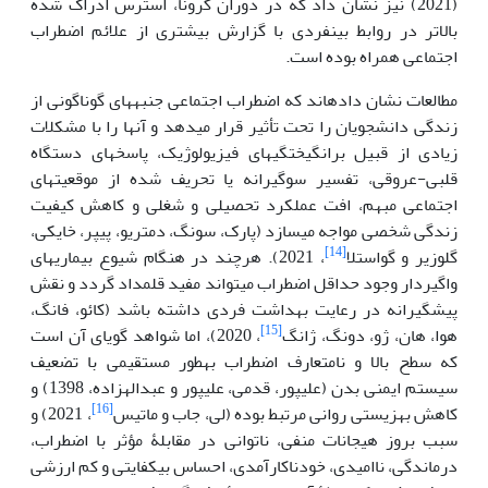
(2021) نیز نشان داد که در دوران کرونا، استرس ادراک شده
بالاتر در روابط بین‏فردی با گزارش بیشتری از علائم اضطراب
اجتماعی همراه بوده است.
مطالعات نشان داده‏اند که اضطراب اجتماعی جنبه‏های گوناگونی از
زندگی دانشجویان را تحت تأثیر قرار می‏دهد و آن‏ها را با مشکلات
زیادی از قبیل برانگیختگی‏های فیزیولوژیک، پاسخ‏های دستگاه
قلبی-عروقی، تفسیر سوگیرانه یا تحریف شده از موقعیت‏های
اجتماعی مبهم، افت عملکرد تحصیلی و شغلی و کاهش کیفیت
زندگی شخصی مواجه می‏سازد (پارک، سونگ، دمتریو، پیپر، خایکی،
[14]
گلوزیر و گواستلا
، 2021). هرچند در هنگام شیوع بیماری‏های
واگیردار وجود حداقل اضطراب می‏تواند مفید قلمداد گردد و نقش
پیشگیرانه در رعایت بهداشت فردی داشته باشد (کائو، فانگ،
[15]
هوا، هان، ژو، دونگ، ژانگ
، 2020)، اما شواهد گویای آن است
که سطح بالا و نامتعارف اضطراب به‏طور مستقیمی با تضعیف
سیستم ایمنی بدن (علی‏پور، قدمی، علیپور و عبداله‏زاده، 1398) و
[16]
کاهش بهزیستی روانی مرتبط بوده (لی، جاب و ماتیس
، 2021) و
سبب بروز هیجانات منفی، ناتوانی در مقابلۀ مؤثر با اضطراب،
درماندگی، ناامیدی، خودناکارآمدی، احساس بی‏کفایتی و کم ارزشی