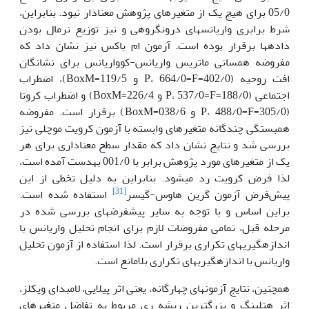
05/0 برای هیچ یک از متغیرهای پژوهش معنا‏دار نبود. بنابراین،
شرط برابری واریانس‏های درون‏گروهی و نیز توزیع نرمال بودن
داده‏ها برقرار بوده است. آزمون ام‏ باکس نیز نشان داد که
مفروضه همسانی ماتریس واریانس-کوواریانس برای نشانگان
افت روحیه (402/0=P، 664/0=F و 119/5=BoxM)، اضطراب
اجتماعی (188/0=P، 537/0=F و 226/4=BoxM) و اضطراب کرونا
(305/0=P، 488/0=F و 038/6=BoxM) برقرار است. مفروضه
همبستگی چندگانه متغیرهای وابسته با آزمون کرویت موچلی نیز
بررسی شد و نتایج نشان داد که مقدار سطح معنا‏داری برای هر
یک از متغیرهای مورد پژوهش برابر با 001/0 به‏دست آمده است،
لذا فرض کرویت رد می‏شود. بنابراین به دلیل تخطی از این
[31]
پیش‌فرض آزمون گرین هاوس-گیسر
استفاده شده است.
براین اساس و با توجه به سایر پیش‏فرض‏های بررسی شده در
مرحله قبل، تمامی مفروضات لازم برای انجام تحلیل واریانس با
اندازه‏گیری‏های تکراری برقرار است. لذا استفاده از آزمون تحلیل
واریانس با اندازه‏گیری‏های تکراری بلامانع است.
همچنین، نتایج آزمون‏های چهارگانه، یعنی اثر پیلایی، لامبدای ویکلز،
اثر هتلینگ و بزرگ‏ترین ریشه ری مربوط به تفاضل متغیرهای