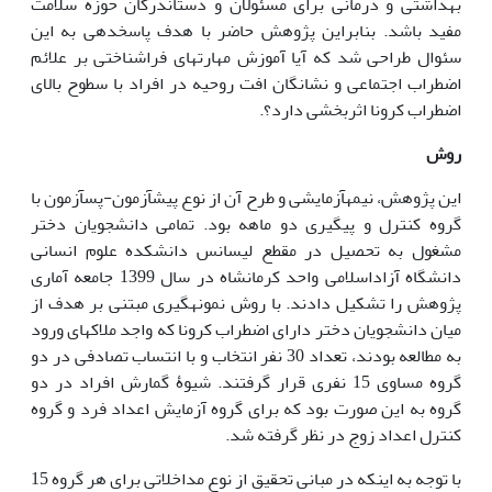
بهداشتی و درمانی برای مسئولان و دست‏اندرکان حوزه سلامت
مفید باشد. بنابراین پژوهش حاضر با هدف پاسخ‏دهی به این
سئوال طراحی شد که آیا آموزش مهارت‏های فراشناختی بر علائم
اضطراب اجتماعی و نشانگان افت روحیه در افراد با سطوح بالای
اضطراب کرونا اثربخشی دارد؟.
روش
این پژوهش، نیمه­آزمایشی و طرح آن از نوع پیش‏آزمون-پس‏آزمون با
گروه کنترل و پیگیری دو ماهه بود. تمامی دانشجویان دختر
مشغول به تحصیل در مقطع لیسانس دانشکده علوم انسانی
دانشگاه آزاداسلامی واحد کرمانشاه در سال 1399 جامعه آماری
پژوهش را تشکیل دادند. با روش نمونه‏گیری مبتنی بر هدف از
میان دانشجویان دختر دارای اضطراب کرونا که واجد ملاک‏های ورود
به مطالعه بودند، تعداد 30 نفر انتخاب و با انتساب تصادفی در دو
گروه مساوی 15 نفری قرار گرفتند. شیوۀ گمارش افراد در دو
گروه به این صورت بود که برای گروه آزمایش اعداد فرد و گروه
کنترل اعداد زوج در نظر گرفته شد.
با توجه به این‏که در مبانی تحقیق از نوع مداخلاتی برای هر گروه 15