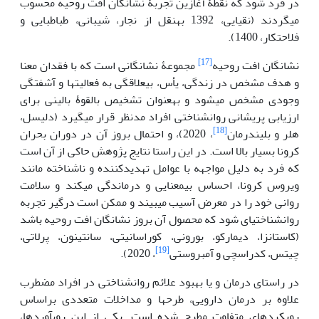
در فرد ‏شود که نقطۀ آغازین تجربۀ نشانگان افت روحیه محسوب
می‏گردند (نقیایی، 1392 به‏نقل از نجار، شیبانی، طباطبایی و
فلاحت‏کار، 1400).
[17]
نشانگان افت روحیه
مجموعۀ نشانگانی است که با فقدان معنا
و هدف مشخص در زندگی، یأس، بی‏علاقگی به فعالیت‏ها و آشفتگی
وجودی مشخص می‏شود و به‏عنوان تشخیص بالقوۀ بالینی برای
ارزیابی پریشانی روان‏شناختی افراد مدنظر قرار می‏گیرد (دلیسل،
[18]
هلر و بلیندرمان
، 2020)، و احتمال بروز آن در دوران بحران
کرونا بسیار بالا است. در این راستا نتایج پژوهش حاکی از آن است
که فرد به دلیل مواجهه با عوامل تهدیدکننده و ناشناخته مانند
ویروس کرونا، احساس بی‏معنایی و درماندگی می‏کند و سلامت
روانی خود را در معرض آسیب می‏بیند و ممکن است درگیر تجربه
روان‏شناختی‏ای شود که محصول آن بروز نشانگان افت روحیه باشد
(کاستانزا، دی‏مارکو، بورونی، کوراسانیتی، سانتینون، پرلاتی،
[19]
چیتس، کدراسچی و آمبروستی
، 2020).
در راستای درمان و یا بهبود علائم روان‏شناختی در افراد مضطرب
علاوه بر درمان دارویی، طرح‏ها و مداخلات متعددی براساس
رویکردهای متفاوت مطرح شده است. یکی از این روی‏آوردها،