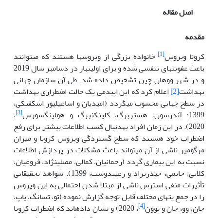
اصل مقاله
مقدمه
[1]
کرونا ویروس
خانواده بزرگی از ویروس‏ها هستند که می‏توانند
باعث عفونت‏های تنفسی شده و برای اولین‏بار در دسامبر سال 2019
و در شهر ووهان چین تشخیص داده شد. طی آن سازمان جهانی
بهداشت
[2]
اعلام کرد که این اپیدمی یک حالت اضطراری بهداشت
در سطح جهانی محسوب می‏گردد (امیدیان و اساعیل‏پور اشکفتکی،
[3]
1399؛ آندرسون، هستربرگ، کلینکنبرگ و هولینگسورس
،
2020). در این زمان افراد به‏دنبال کسب اطلاعات بیشتر برای رفع
اضطراب خود هستند که سطح گستردگی ویروس کرونا و میزان
مرگ‏و‏میر ناشی از آن می‏تواند باعث مشکلات در پردازش اطلاعات
نسبت به این بیماری گردد (رحمانیان، کمالی، مصلی‏نژاد، فروغیان،
کلانی، حاتمی، حیدرنژاد و رعیت‏دوست، 1399). شواهد تحقیقاتی
تأثیرات منفی استرس ناشی از مبتلا شدن احتمالی به این ویروس
را در جمع یت‏های مختلف قابل توجه گزارش نموده (تو، تسانگ، یاپ،
[4]
چان، وو، چان و یوون
، 2020) و نشان داده‏اند که اضطراب کرونا