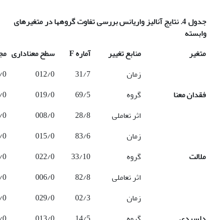
جدول 4. نتایج آنالیز واریانس بررسی تفاوت گروه‏ها در متغیرهای
وابسته
متغیر
منابع تغییر
آماره
F
سطح معناداری
مجذ
زمان
31/7
012/0
/0
فقدان معنا
گروه
69/5
019/0
/0
اثر تعاملی
28/8
008/0
/0
زمان
83/6
015/0
/0
ملالت
گروه
33/10
022/0
/0
اثر تعاملی
82/8
006/0
/0
زمان
02/3
029/0
/0
دلسردی
گروه
14/5
013/0
/0