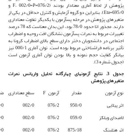
پژوهش از لحاظ آماری معنادار بودند (076/2=F، 002/0=P و
695/0=Eta). بنابراین دو گروه آزمایش و کنترل حداقل در یکی از
متغیرهای پژوهش در مرحله پس‏آزمون با یکدیگر تفاوت معناداری
دارند. مجذور اتا حدود 78/0 بود، این بدان معناست که 78 درصد
تغییرات مربوط به نمرات پس‏آزمون نشانگان افت روحیه و اضطراب
اجتماعی در دانشجویان دختر دارای سطح بالای اضطراب کرونا به
تأثیر برنامه فراشناختی مربوط بوده است. توان آماری 000/1 نیز
بیانگر کفایت حجم نمونه و بالا بودن توان آماری آزمون است
(جدول شماره 3).
جدول 3.
نتایج آزمون­های چهارگانه تحلیل واریانس نمرات
متغیرهای پژوهش
نوع آزمون
مقدار
آزمون F
سطح معناداری
ضر
اثر پیلایی
950/0
076/2
002/0
/0
لامبدای ویلکز
059/0
076/2
002/0
/0
اثر هتلینگ
875/18
076/2
002/0
/0