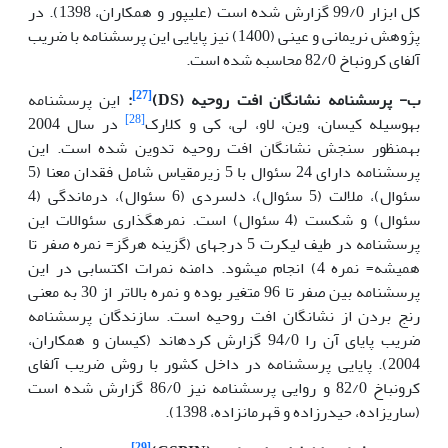
کل ابزار 99/0 گزارش شده است (علی­پور و همکاران، 1398). در
پژوهش نریمانی و عینی (1400) نیز پایایی این پرسشنامه با ضریب
آلفای کرونباخ 82/0 محاسبه شده است.
[27]
ب-
پرسشنامه نشانگان افت روحیه (
DS
)
:
این پرسشنامه
[28]
به‏وسیله کیسان، وین، لاو، لی، کی و کلارک
در سال 2004
به‏منظور سنجش نشانگان افت روحیه تدوین شده است. این
پرسشنامه دارای 24 سئوال با 5 زیرمقیاس شامل فقدان معنا (5
سئوال)، ملالت (5 سئوال)، دلسردی (6 سئوال)، درماندگی (4
سئوال) و شکست (4 سئوال) است. نمره‏گذاری سئوالات این
پرسشنامه در طیف لیکرت 5 درجه­ای (گزینه هرگز= نمره صفر تا
همیشه= نمره 4) انجام می‏شود. دامنه نمرات اکتسابی در این
پرسشنامه بین صفر تا 96 متغیر بوده و نمره بالاتر از 30 به معنی
رنج بردن از نشانگان افت روحیه است. سازندگان پرسشنامه
ضریب پایای آن را 94/0 گزارش کرده‏اند (کیسان و همکاران،
2004). پایایی پرسشنامه در داخل کشور با روش ضریب آلفای
کرونباخ 82/0 و روایی پرسشنامه نیز 86/0 گزارش شده است
(ساری‏زاده، حیدرزاده و قهرمان‏زاده، 1398).
[29]