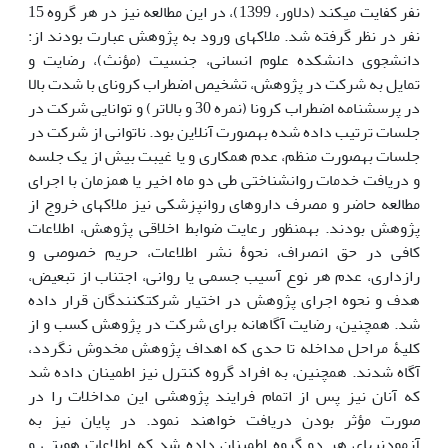
نفر کفایت می‏کند (دلاور، 1399)، در این مطالعه نیز در هر گروه 15
نفر در نظر گرفته شد. ملاک‏های ورود به پژوهش عبارت بودند از:
دانشجوی دانشکده علوم انسانی، جنسیت (مؤنث)، رضایت و
تمایل به شرکت در پژوهش، تشخیص اضطراب کرونای با شدت بالا
در پرسشنامه اضطراب کرونا (نمره 30 و بالاتر) و توانایی شرکت در
جلسات ترتیب داده شده به‏صورت آنلاین بود. ناتوانی از شرکت در
جلسات به‏صورت منظم، عدم همکاری و یا غیبت بیش از یک جلسه
و دریافت خدمات روان‏شناختی طی دو ماه اخیر یا همزمان با اجرای
مطالعه حاضر و مصرف داروهای روان‏پزشکی نیز ملاک‏های خروج از
پژوهش بودند. به‏منظور رعایت ضوابط اخلاقی پژوهش، اطلاعات
کافی در حق انصراف، نحوۀ نشر اطلاعات، حریم خصوصی و
رازداری، عدم هر نوع آسیب جسمی یا روانی، اجتناب از تبعیض،
هدف و نحوه اجرای پژوهش در اختیار شرکت‏کنندگان قرار داده
شد. همچنین، رضایت آگاهانه برای شرکت در پژوهش کسب و از
کلیۀ مراحل مداخله تا حدی که اهداف پژوهش مخدوش نگردد،
آگاه شدند. همچنین، به افراد گروه کنترل نیز اطمینان داده شد
که آنان نیز پس از اتمام فرایند پژوهشی این مداخلات را در
صورت مؤثر بودن دریافت خواهند نمود. در پایان نیز به
آزمودنی‏های هر دو گروه اطمینان داده شد که اطلاعات هویتی و