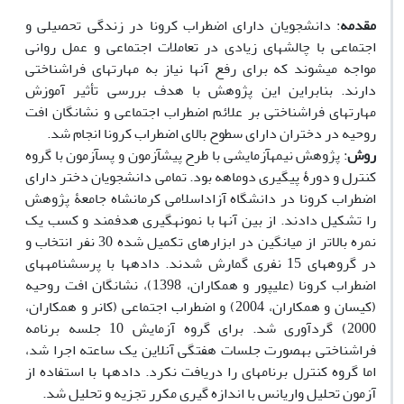
مقدمه
: دانشجویان دارای اضطراب کرونا در زندگی تحصیلی و
اجتماعی با چالش‏های زیادی در تعاملات اجتماعی و عمل روانی
مواجه می‏شوند که برای رفع آن‏ها نیاز به مهارت‏های فراشناختی
دارند. بنابراین این پژوهش با هدف بررسی تأثیر آموزش
مهارت‏های فراشناختی بر علائم اضطراب اجتماعی و نشانگان افت
روحیه در دختران دارای سطوح بالای اضطراب کرونا انجام شد.
روش
: پژوهش نیمه‏آزمایشی با طرح پیش‏آزمون و پس‏آزمون با گروه
کنترل و دورۀ پیگیری دوماهه بود. تمامی دانشجویان دختر دارای
اضطراب کرونا در دانشگاه آزاداسلامی کرمانشاه جامعۀ پژوهش
را تشکیل دادند. از بین آن‏ها با نمونه‏گیری هدفمند و کسب یک
نمره بالاتر از میانگین در ابزارهای تکمیل شده 30 نفر انتخاب و
در گروه‏های 15 نفری گمارش شدند. داده‏ها با پرسشنامه‏های
اضطراب کرونا (علی‏پور و همکاران، 1398)، نشانگان افت روحیه
(کیسان و همکاران، 2004) و اضطراب اجتماعی (کانر و همکاران،
2000) گردآوری شد. برای گروه آزمایش 10 جلسه برنامه
فراشناختی به‏صورت جلسات هفتگی آنلاین یک ساعته اجرا شد،
اما گروه کنترل برنامه‏ای را دریافت نکرد. داده‏ها با استفاده از
آزمون تحلیل واریانس با اندازه گیری مکرر تجزیه و تحلیل شد.