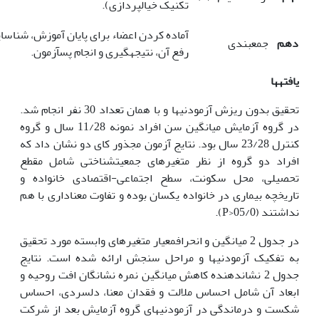
تکنیک خیال‏پردازی).
آماده کردن اعضاء برای پایان آموزش، شناسایی 
دهم
جمع‏بندی
رفع آن، نتیجه‏گیری و انجام پس‏آزمون.
یافته‏ها
تحقیق بدون ریزش آزمودنی‏ها و با همان تعداد 30 نفر انجام شد.
در گروه آزمایش میانگین سن افراد نمونه 11/28 سال و گروه
کنترل 23/28 سال بود. نتایج آزمون مجذور کای دو نشان داد که
افراد دو گروه از نظر متغیرهای جمعیت‏شناختی شامل مقطع
تحصیلی، محل سکونت، سطح اجتماعی-اقتصادی خانواده و
تاریخچه بیماری در خانواده یکسان بوده و تفاوت معناداری با هم
نداشتند (05/0<P).
در جدول 2 میانگین و انحراف‏معیار متغیرهای وابسته مورد تحقیق
به تفکیک آزمودنی‏ها و مراحل سنجش ارائه شده است. نتایج
جدول 2 نشان‏دهنده‏ کاهش میانگین نمره نشانگان افت روحیه و
ابعاد آن شامل احساس ملالت و فقدان معنا، دلسردی، احساس
شکست و درماندگی در آزمودنی‏های گروه آزمایش بعد از شرکت