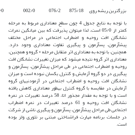
بزرگ‏ترین ریشه روی
875/18
076/2
002/0
/0
با توجه به نتایج جدول 4 چون سطح معنا‏داری مربوط به مرحله
کمتر از 05/0 است، لذا می‏توان پذیرفت که بین میانگین نمرات
نشانگان افت روحیه و اضطراب اجتماعی در مراحل مختلف
پیش‏آزمون، پس‏آزمون و پیگیری تفاوت معنا‏داری وجود دارد.
همچنین، با توجه به معنا‏داری اثر متقابل مرحله × گروه و همچنین،
معنا‏داری اثر گروه نتیجه می‏شود که میزان تغییرات نشانگان افت
روحیه و اضطراب اجتماعی در طی مراحل پیش‏آزمون، پس‏آزمون و
پیگیری در دو گروه آزمایش و کنترل یکسان نبوده است و میزان
نشانگان افت روحیه و اضطراب اجتماعی در آزمودنی‏های گروه
آزمایش در مقایسه با گروه کنترل به‏طور معنا‏داری کاهش یافته
است و با توجه به مقدار مجذور اتا، 58 درصد تغییرات در نمره
نشانگان افت روحیه و 61 درصد تغییرات در نمره اضطراب
اجتماعی طی مراحل پیش‏آزمون، پس‏آزمون و پیگیری ناشی از شرکت
در جلسات برنامه مهارت فراشناختی مبتنی بر تئوری ولز بوده
است.