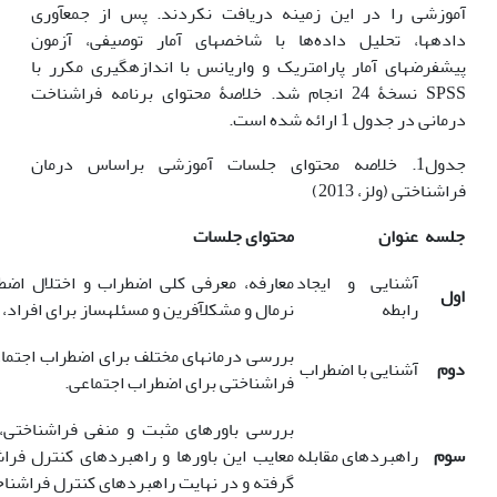
آموزشی را در این زمینه دریافت نکردند. پس از جمع‏آوری
داده‏ها، تحلیل داده‌‏ها با شاخص‏های آمار توصیفی، آزمون
پیش‏فرض‏های آمار پارامتریک و واریانس با اندازه‏گیری مکرر با
SPSS نسخۀ 24 انجام شد. خلاصۀ محتوای برنامه فراشناخت
درمانی در جدول 1 ارائه شده است.
جدول1. خلاصه محتوای جلسات آموزشی براساس درمان
فراشناختی (ولز، 2013)
جلسه
عنوان
محتوای جلسات
آشنایی و ایجاد
معارفه، معرفی کلی اضطراب و اختلال اضط
اول
رابطه
نرمال و مشکل‏آفرین و مسئله‏ساز برای افرا
بررسی درمان‏های مختلف برای اضطراب اجتماع
دوم
آشنایی با اضطراب
فراشناختی برای اضطراب اجتماعی.
بررسی باورهای مثبت و منفی فراشناختی، 
سوم
راهبردهای مقابله
معایب این باورها و راهبردهای کنترل فراش
گرفته و در نهایت راهبردهای کنترل فراشنا