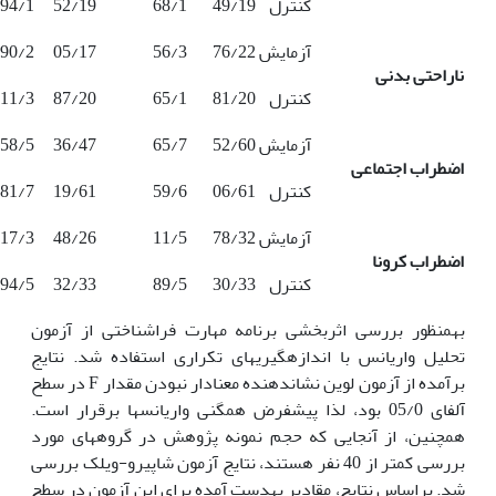
کنترل
49/19
68/1
52/19
94/1
آزمایش
76/22
56/3
05/17
90/2
ناراحتی بدنی
کنترل
81/20
65/1
87/20
11/3
آزمایش
52/60
65/7
36/47
58/5
اضطراب اجتماعی
کنترل
06/61
59/6
19/61
81/7
آزمایش
78/32
11/5
48/26
17/3
اضطراب کرونا
کنترل
30/33
89/5
32/33
94/5
به‏منظور بررسی اثربخشی برنامه مهارت فراشناختی از آزمون
تحلیل واریانس با اندازه‏گیری‏های تکراری استفاده شد. نتایج
برآمده از آزمون لوین نشان‏دهنده معنا‏دار نبودن مقدار F در سطح
آلفای 05/0 بود، لذا پیش‏فرض همگنی واریانس‏ها برقرار است.
همچنین، از آن‏جایی که حجم نمونه پژوهش در گروه‏های مورد
بررسی کمتر از 40 نفر هستند، نتایج آزمون شاپیرو-ویلک بررسی
شد. براساس نتایج، مقادیر به‏دست آمده برای این آزمون در سطح