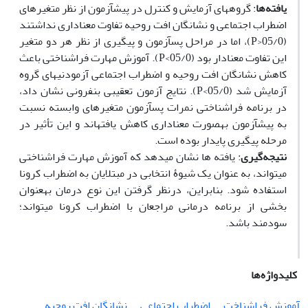
یافته‌ها
: گروه‏های آزمایش و کنترل در پیش‏آزمون از نظر متغیر­های
اضطراب اجتماعی و نشانگان افت روحیه تفاوت معنا‏داری نداشتند
(05/0<P)، اما در مراحل‏ پس‏آزمون و پیگیری از نظر هر دو متغیر
این تفاوت معنادار بود (05/0>P). آموزش مهارت فراشناختی باعث
کاهش نشانگان افت روحیه و اضطراب اجتماعی آزمودنی‏های گروه
آزمایش شد (05/0>P). نتایج آزمون تعقیبی بن‏فرونی نشان داد،
در برنامه فراشناختی نمرات پس‏آزمون متغیرهای وابسته نسبت
به پیش‏آزمون به‏صورت معناداری کاهش یافته‏اند و این تأثیر در
مرحله پیگیری پایدار بوده است.
نتیجه‌گیری
: یافته‏ ها نشان می‏دهد که آموزش مهارت فراشناختی
می‏تواند، به‏ عنوان یک شیوۀ انتخابی در مبتلایان به اضطراب کرونا
استفاده شود. بنابراین، درنظر گرفتن این نوع درمان به‏عنوان
بخشی از برنامه درمانی مراجعان با اضطراب کرونا می‏تواند؛
سودمند باشد.
کلیدواژه‌ها
آموزش فراشناخت
اضطراب اجتماعی
نشانگان افت روحیه