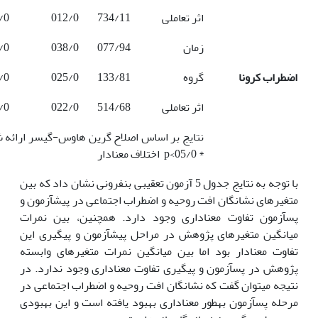
اثر تعاملی
734/11
012/0
/0
زمان
077/94
038/0
/0
اضطراب کرونا
گروه
133/81
025/0
/0
اثر تعاملی
514/68
022/0
/0
نتایج بر اساس اصلاح گرین هاوس-گیسر ارائه 
* 05/0>p اختلاف معنا‏دار
با توجه به نتایج جدول 5 آزمون تعقیبی بن‏فرونی نشان داد که بین
متغیرهای نشانگان افت روحیه و اضطراب اجتماعی در پیش‏آزمون و
پس‏آزمون تفاوت معناداری وجود دارد. همچنین، بین نمرات
میانگین متغیرهای پژوهش در مراحل پیش‏آزمون و پیگیری این
تفاوت معنادار بود اما بین میانگین نمرات متغیرهای وابسته
پژوهش در پس‏آزمون و پیگیری تفاوت معناداری وجود ندارد. در
نتیجه می‏توان گفت که نشانگان افت روحیه و اضطراب اجتماعی در
مرحله پس‏آزمون به‏طور معناداری بهبود یافته است و این بهبودی