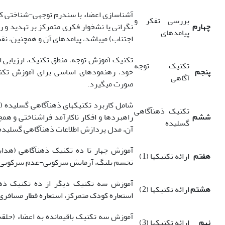
آشناسازی اعضاء با سندرم توجهی-شناختی ک
بررسی تفکر و
چهارم
نگرانی یا نشخوار فکری متمرکز بر تهدید و ر
پیامدهای
اجتناب) می‏باشد، پیامدهای آن و همچنین، نقش آ
تکنیک آموزش توجه، منطق تکنیک، ارزیابی ا
تکنیک توجه
پنجم
خود، رهنمودهای اساسی برای آموزش تکنیک
آگاهی
صورت می‏گیرد.
شامل کاربرد تکنیک‏های ذهن‏آگاهی گسلیده (ف
تکنیک ذهن‏آگاهی
ششم
راهبردها و افکار ناکارآمد فراشناختی و هم
گسلیده
آن، مدل پردازش اطلاعات ذهن‏آگاهی گسلیده 
آموزش چهار تا ده تکنیک ذهن‏آگاهی (هدایت
هفتم
ارائه تکنیک‏ها (1)
تجسم پلنگ، آزمایش سرکوبی-عدم سرکوبی)
آموزش سه تکنیک دیگر از ده تکنیک ذهن‏آ
هشتم
ارائه تکنیک‏ها (2)
استعاره کودک متمرکز، استعاره قطار مسافری
آموزش سه تکنیک باقیمانده به اعضاء (حلق
نهم
ارائه تکنیک‏ها (3)