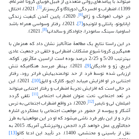
می‏تواند با پیامدهای روانی متعددی از قبیل فوبیای کرونا (ضرغام،
[5]
1399)، اضطراب و افسردگی (دوپلاگا و گریسزتار
، 2021)، اختلال
[6]
در خواب (هوانگ و ژائو
، 2020)، پایین آمدن کیفیت زندگی
(پانایوتو، پانتلی و لئونیدو
[7]
، 2021)، رفتار وسواسی همراه باشد
[8]
(ساومیا، سینگ، سامودرا، جاوادکار و سالدانها
، 2021).
در این راستا نتایج یک مطالعۀ متاآنالیز نشان داد که همزمان با
همه‏گیری کرونا شیوع مشکلات اضطرابی و خلقی در جمعیت عادی
به‏ترتیب 5/20 و 2/25 درصد بوده است (راسین، مک‏آرتور، کوکه،
ایریچ، ژو و مادیگان
[9]
، 2021). به‏نظر می‏رسد هنگامی‏که تنش
ارزیابی شده توسط فرد از حد توانمندی‏هایش فراتر رود، رفتار
اجتنابی در او افزایش می‏یابد (چیو، کلارک و لایق
[10]
، 2021). این
در حالی است که افزایش تجربۀ اضطراب و رفتار اجتنابی می‏تواند
[11]
در بُعد اجتماعی، تحت عنوان اضطراب اجتماعی
تلقی گردد
[12]
(میلمان، لی و نایمیر
، 2020). در واقع اضطراب اجتماعی به ترس
آشکار و پیوسه از حضور در موقعیت اجتماعی یا عملکردی اشاره
دارد و از این باور فرد ناشی می‏شود که او در این موقعیت‏ها به طرز
خجالت‏آوری عمل خواهد کرد (انجمن روانپزشکی آمریکا، 2015 به
نقل از باسینی و محتشمی، 1400). در تأیید این ادعا کائو
[13]