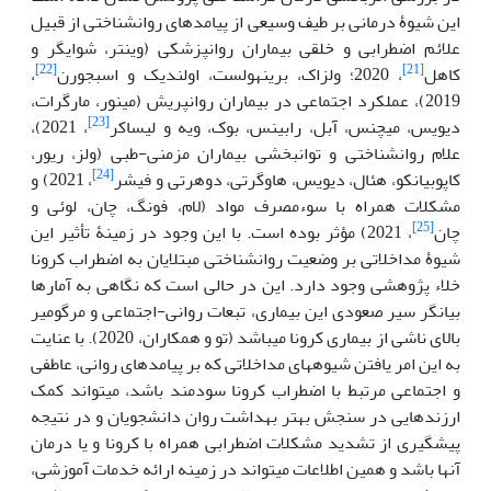
این شیوۀ درمانی بر طیف وسیعی از پیامدهای روان‏شناختی از قبیل
علائم اضطرابی و خلقی بیماران روان‏پزشکی (وینتر، شوایگر و
[22]
[21]
کاهل
، 2020؛ ولزاک، برینهولست، اولندیک و اسبجورن
،
2019)، عملکرد اجتماعی در بیماران روان‏پریش (مینور، مارگرات،
[23]
دیویس، میچنس، آبل، رابینس، بوک، ویه و لیساکر
، 2021)،
علام روان‏شناختی و توان‏بخشی بیماران مزمنی-طبی (ولز، ریور،
[24]
کاپوبیانکو، هئال، دیویس، هاوگرتی، دوهرتی و فیشر
، 2021) و
مشکلات همراه با سوءمصرف مواد (لام، فونگ، چان، لوئی و
[25]
چان
، 2021) مؤثر بوده است. با این وجود در زمینۀ تأثیر این
شیوۀ مداخلاتی بر وضعیت روان‏شناختی مبتلایان به اضطراب کرونا
خلاء پژوهشی وجود دارد. این در حالی است که نگاهی به آمارها
بیانگر سیر صعودی این بیماری، تبعات روانی-اجتماعی و مرگ‏ومیر
بالای ناشی از بیماری کرونا می‏باشد (تو و همکاران، 2020). با عنایت
به این امر یافتن شیوه‏های مداخلاتی که بر پیامدهای روانی، عاطفی
و اجتماعی مرتبط با اضطراب کرونا سودمند باشد، می‏تواند کمک
ارزنده‏ایی در سنجش بهتر بهداشت روان دانشجویان و در نتیجه
پیشگیری از تشدید مشکلات اضطرابی همراه با کرونا و یا درمان
آن‏ها باشد و همین اطلاعات می‏تواند در زمینه ارائه خدمات آموزشی،