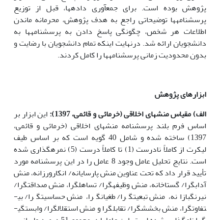
پژوهش بوده است. برای جمع­آوری داده­ها، قبل از توزیع
پرسشنامه­ها توضیحاتی راجع به هدف پژوهش، محرمانه ماندن
اطلاعات هر شخص، چگونگی پاسخ دادن به پرسشنامه­ها به
دانشجویان ارائه شد. درنهایت اینکه تمام دانشجویان با رضایت و
بدون محدودیت زمانی پرسشنامه­ها را کامل کردند.
ابزارهای پژوهش
الف) مقیاس منش­های اخلاقی (خرمائی و قائمی، 1397):
این ابزار بر
اساس فرم بلند پرسشنامه منش­های اخلاقی (خرمائی و قائمی،
1397) ساخته شده و شامل 40 گویه است که بر اساس طیف
لیکرت از کاملاً نادرست (1) تا کاملاً درست (5) نمره­گذاری شده
است. نتایج تحلیل عامل وجود 8 عامل را در این پرسشنامه مورد
تأیید قرار داد که تحت عناوین منش پارسایانه/ انکارورزانه، منش
آداب­گرا/ گستاخانه، منش وظیفه­گرا/ تساهل­گرا، منش صداقت­گرا/
نیرنگ­بازانه، منش تبعیت­گرا/ طغیان­گرا، منش حساسیت­گرا/ بی­
تفاوت­گرا، منش بخشش­گرا/ تقابل­گرا و منش استقلال­گرا/ وابستگی­
گرا نام­گذاری شده است. این عامل­ها درمجموع 51 درصد واریانس