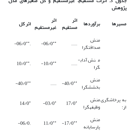
جدول 3. اثرات مستقیم، غیرمستقیم و کل متغیرهای مدل
پژوهش
اثر
اثر
مسیرها
برآوردها
اثر کل
مستقیم
غیرمستقیم
منش
**
**
06/0-
.
06/0-
.....
صداقت­گرا
منش آداب­
**
**
10/0
.
10/0-
.....
گرا
منش
**
**
40/0-
.....
40/0-
بخشش­گرا
به پرخاشگری
منش
*
*
*
14/0
03/0-
17/0
از:
وظیفه­گرا
منش
**
**
.06/0-
11/0
17/0-
پارسایانه