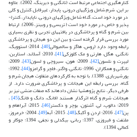
کناره­گیری اجتماعی مرتبط است (تانگنی و دیرینگ، 2002). علاوه
بر این، شرم شامل ویژگی­های درونی، پایدار، غیرقابل کنترل و کلی
در مورد خود است، گناه شامل ویژگی­های درونی، ناپایدار، کنترل­
پذیر و خاص در مورد خود است (تریسی و روبینز، 2006). ارتباط
بین شرم و گناه و پرخاشگری در یافته­های تجربی و نظری بسیاری
مورد بررسی قرار گرفته است و بین این دو هیجان و پرخاشگری
رابطه وجود دارد (روس، هاگز و سالمیوالی
[40]
، 2014؛ استوویگ،
تانگنی، هگل، هارتی و مک کلوزکی
[41]
، 2010؛ آسلاند، استارین،
لیپرت و نلسون
[42]
، 2009؛ هون، سیروچی و لسون
[43]
، 2009؛
تانگنی و همکاران، 1996؛ تانگنی، واگنر، فلچر و گرامزو
[44]
، 1992؛
پورشهریاری، 1388). با توجه به کارکردهای متفاوت هیجان شرم و
گناه، بررسی رابطه این هیجانات و پرخاشگری ضرورت دارد. از
طرفی دیگر، نتایج پژوهش­ها نشان داده­اند که صفات منشی نیز بر
هیجانات شرم و گناه اثرگذار هستند (فانگ، دانگ و فانگ
[45]
،
2019؛ دالوپ، لی، آشتون، بوچر و دکستر
[46]
، 2015؛ آبراهام و
پن
[47]
، 2016؛ اردن و آکبگ
[48]
، 2015؛ آبه
[49]
، 2004؛ خرم­روز،
ملتفت و فیروزی، 1397؛ ربانی، بیگدلی و نجفی، 1394؛ جوکار و
کمالی، 1394).