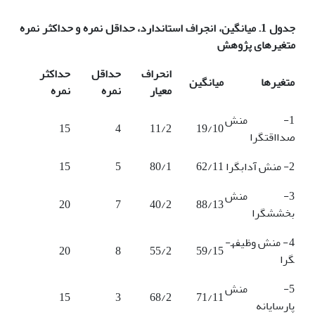
جدول 1
.
میانگین، انجراف استاندارد، حداقل نمره و حداکثر نمره
متغیرهای پژوهش
انحراف
حداقل
حداکثر
متغیرها
میانگین
معیار
نمره
نمره
1- منش
15
4
11/2
19/10
صدااقت­گرا
2- منش آداب­گرا
62/11
80/1
5
15
3- منش
20
7
40/2
88/13
بخشش­گرا
4- منش وظیفه­
20
8
55/2
59/15
گرا
5- منش
15
3
68/2
71/11
پارسایانه