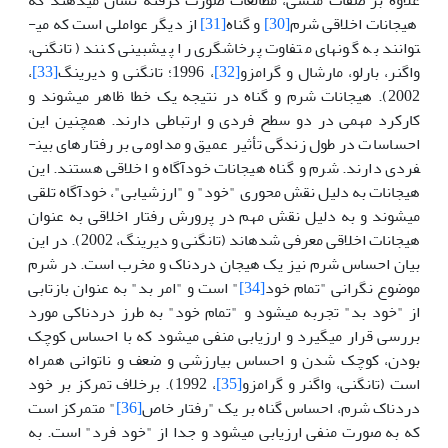
هیجانات اخلاقی شرم
[30]
و گناه
[31]
از دیگر عواملی است که می­
توانند به گونه­ای متفاوت پرخاشگری را پیش­بینی کنند (تانگنی،
واگنر، بارلو، مارشال و گرامزو
[32]
، 1996؛ تانگنی و دیرینگ
[33]
،
2002). هیجانات شرم و گناه در نتیجه یک خطا ظاهر می­شوند و
کارکرد مهمی در دو سطح فردی و ارتباطی دارند. همچنین این
احساسات در طول زندگی تأثیر عمیق و مداومی بر رفتارهای بین­
فردی دارند. شرم و گناه هیجانات خودآگاه و اخلاقی هستند. این
هیجانات به دلیل نقش محوری "خود" و "ارزشیابی"، خودآگاه تلقی
می­شوند و به دلیل نقش مهم در پرورش رفتار اخلاقی به عنوان
هیجانات اخلاقی معرفی شده­اند (تانگنی و دیرینگ، 2002). در این
بیان احساس شرم نیز یک هیجان دردناک و مخرب است. در شرم
موضوع نگرانی "تمام خود
[34]
" است و "امر بد" به عنوان بازتابی
از "خود بد" تجربه می­شود و "تمام خود" به طرز دردناکی مورد
بررسی قرار می­گیرد و ارزیابی منفی می­شود که با احساس کوچک
بودن، کوچک شدن و احساس بی­ارزشی و ضعف و ناتوانی همراه
است (تانگنی، واگنر و گرامزو
[35]
، 1992). برخلاف تمرکز بر خود
دردناک شرم، احساس گناه بر یک "رفتار خاص
[36]
" متمرکز است
که به صورت منفی ارزیابی می­شود و جدا از "خود فرد" است. به