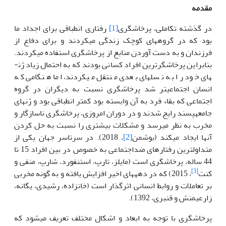
مقدمه
در گذشته تکاملی، پرخاشگری
[1]
رفتاری انطباقی برای اجداد ما
بود که در گروه­های کوچک زندگی می­کردند و برای دفاع از
فرزندان و به دست آوردن منابع از پرخاشگری استفاده می­کردند.
بنابراین پرخاشگرترین افراد کسانی بودند که به احتمال زیاد ژن­
های خود را به نسل­های بعدی منتقل می­کردند، اما هنگامی که
انسان اجتماعی­تر شد پرخاشگری نسبت به دیگران در گروه
اجتماعی که بقاء فرد به آن وابسته بود کمتر انطباقی بود و ژن­های
جامعه­پسند رایج شدند و در دوران امروزی، پرخاشگری ناسازگار و
مخرب به نظر می­رسد و مشکلات بیشتری را نسبت به حل کردن
آن­ها ایجاد می­کند (بوشمن
[2]
، 2018). در سرتاسر جهان یکی از
متداول­ترین رفتارهای ضداجتماعی به خصوص در بین افراد 15 تا
44 ساله، پرخاشگری است (مایلز، تارپ، استنفورد، شارپ، منفی و
[3]
کنت
، 2015) که در دهه­­های اخیر افزایش یافته و به گونه مخربی
بر تعاملات و روابط انسانی اثرگذار است (خانزاده، رشیدی، یگانه،
زارعی­منش و قنبری، 1392).
پرخاشگری با توجه به ابعاد و اشکال مختلف تعریف می­شود که