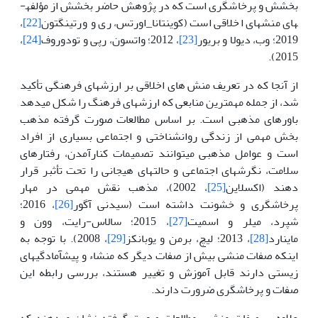
بخشش و پرخاشگری است که در پژوهش حاضر بخشش از مؤلفه­
های منش­های اخلاقی است (کوینتانا­_اورتس، ری و ورتینگتون
[22]
،
2019؛ وب، دیولا و بریور
[23]
، 2012؛ واتسون، رپی و تودوروف
[24]
،
2015).
از آنجا که در تعریف منش های اخلاقی بر ارزش­های فرهنگی تأکید
شد، از جمله مهم­ترین منابعی که ارزش­های فرهنگ را شکل می­دهد
باورهای مذهبی است. بر اساس مطالعات صورت گرفته مذهب
بخش مهمی از زندگی روان­شناختی و اجتماعی بسیاری از افراد
است و عوامل مذهبی می­توانند تصمیمات کنارآمدن، رفتارهای
سلامت، نگرش­های اجتماعی و حالت­های هیجانی را تحت تأثبر قرار
دهند (اکسلاین
[25]
، 2002)، مذهب نقش مهمی در مهار
پرخاشگری و خشونت داشته است (سیدنی آگور
[26]
، 2016؛
شپرد، میلر و اسمیت
[27]
، 2015؛ سالاس-رایت، وون و
ماینارد
[28]
، 2013؛ لیچ، برمن و یوبانکز
[29]
، 2008). با توجه به
اینکه صفات منشی بیش از صفات دیگر که منشاء و پیش­آمادگی­های
زیستی دارند قابل آموزش و تغییر هستند، بررسی رابطه این
صفات و پرخاشگری ضرورت دارند.
علاوه بر صفات منشی، مطالعات صورت گرفته نشان می­دهند که