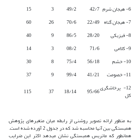
6- هیجان شرم
42/7
49/2
3
15
7- هیجان گناه
22/49
70/6
26
60
8- فیزیکی
28/20
86/5
9
40
9- کلامی
71/6
08/2
3
14
10- خشم
56/18
75/4
8
30
11- خصومت
41/21
99/4
9
37
12- پرخاشگری
115
37
18/14
95/66
کل
به منظور ارائه تصویر روشنی از رابطه میان متغیرهای پژوهش
همبستگی بین آن­ها محاسبه شد که در جدول 2 آورده شده است.
همانطور که ماتریس همبستگی نشان می­دهد اکثر این ضرایب