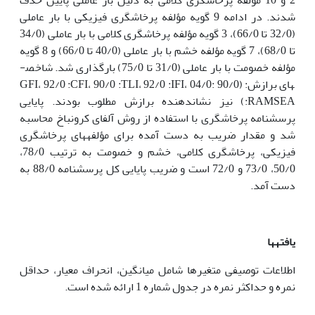
شدند. در ادامه 9 گویه مؤلفه پرخاشگری فیزیکی با بار عاملی
(32/0 تا 66/0)، 3 گویه مؤلفه پرخاشگری کلامی با بار عاملی (34/0
تا 68/0)، 7 گویه مؤلفه خشم با بار عاملی (40/0 تا 66/0) و 8 گویه
مؤلفه خصومت با بار عاملی (31/0 تا 75/0) بارگذاری شد. شاخص­
های برازش: (90/0 :GFI، 92/0 :CFI، 90/0 :TLI، 92/0 :IFI، 04/0
:RAMSEA) نیز نشان­دهنده برازش مطلوب بودند. پایایی
پرسشنامه پرخاشگری با استفاده از روش آلفای کرونباخ محاسبه
شد و مقدار ضریب به دست آمده برای مؤلفه­های پرخاشگری
فیزیکی، پرخاشگری کلامی، خشم و خصومت به ترتیب 78/0،
50/0، 73/0 و 72/0 است و ضریب پایایی کل پرسشنامه 88/0 به
دست آمد.
یافته­ها
اطلاعات توصیفی متغیرها شامل میانگین، انحراف معیار، حداقل
نمره و حداکثر نمره در جدول شماره 1 ارائه شده است.