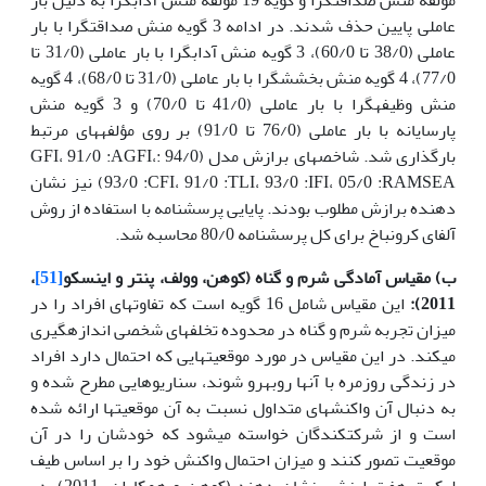
عاملی پایین­ حذف شدند. در ادامه 3 گویه منش صداقت­گرا با بار
عاملی (38/0 تا 60/0)، 3 گویه منش آداب­گرا با بار عاملی (31/0 تا
77/0)، 4 گویه منش بخشش­گرا با بار عاملی (31/0 تا 68/0)، 4 گویه
منش وظیفه­گرا با بار عاملی (41/0 تا 70/0) و 3 گویه منش
پارسایانه با بار عاملی (76/0 تا 91/0) بر روی مؤلفه­های مرتبط
بارگذاری شد. شاخص­های برازش مدل (94/0 :GFI، 91/0 :AGFI،
93/0 :CFI، 91/0 :TLI، 93/0 :IFI، 05/0 :RAMSEA) نیز نشان
دهنده برازش مطلوب بودند. پایایی پرسشنامه با استفاده از روش
آلفای کرونباخ برای کل پرسشنامه 80/0 محاسبه شد.
ب) مقیاس آمادگی شرم و گناه (کوهن، وولف، پنتر و اینسکو
[51]
،
2011):
این مقیاس شامل 16 گویه است که تفاوت­های افراد را در
میزان تجربه شرم و گناه در محدوده تخلف­های شخصی اندازه­گیری
می­کند. در این مقیاس در مورد موقعیت­هایی که احتمال دارد افراد
در زندگی روزمره با آن­ها رو­به­رو شوند، سناریوهایی مطرح شده و
به دنبال آن واکنش­های متداول نسبت به آن موقعیت­ها ارائه شده
است و از شرکت­کندگان خواسته می­شود که خودشان را در آن
موقعیت تصور کنند و میزان احتمال واکنش خود را بر اساس طیف
لیکرت هفت ارزشی نشان دهند (کوهن و همکاران، 2011). در