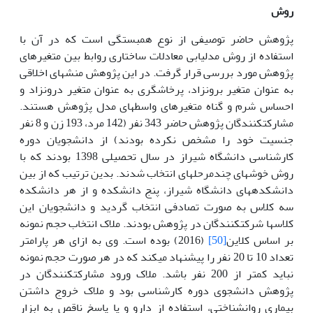
روش
پژوهش حاضر توصیفی از نوع همبستگی است که در آن با
استفاده از روش مدل­یابی معادلات ساختاری روابط بین متغیرهای
پژوهش مورد بررسی قرار گرفت. در این پژوهش منش­های اخلاقی
به عنوان متغیر برون­زاد، پرخاشگری به عنوان متغیر درون­زاد و
احساس شرم و گناه متغیرهای واسطه­ای مدل پژوهش هستند.
مشارکت­کنندگان پژوهش حاضر 343 نفر (142 مرد، 193 زن و 8 نفر
جنسیت خود را مشخص نکرده بودند) از دانشجویان دوره
کارشناسی دانشگاه شیراز در سال تحصیلی 1398 بودند که با
روش خوشه­ای چندمرحله­ای انتخاب شدند. بدین ترتیب که از بین
دانشکده­های دانشگاه شیراز، پنج دانشکده و از هر دانشکده
سه کلاس به صورت تصادفی انتخاب گردید و دانشجویان این
کلاس­ها شرکت­کنندگان در پژوهش بودند. ملاک انتخاب حجم نمونه
بر اساس کلاین
[50]
(2016) بوده است. وی به ازای هر پارامتر
تعداد 10 تا 20 نفر را پیشنهاد می­کند که در هر صورت حجم نمونه
نباید کمتر از 200 نفر باشد. ملاک ورود مشارکت­کنندگان در
پژوهش دانشجوی دوره کارشناسی بود و ملاک خروج داشتن
بیماری روان­شناختی، استفاده از دارو و یا پاسخ ناقص به ابزار