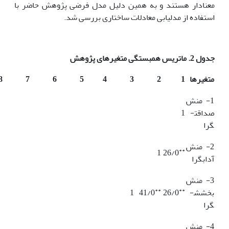
معنادار هستند و به همین دلیل مدل فرضی پژوهش حاضر با
استفاده از مدل­یابی معادلات ساختاری بررسی شد.
جدول 2. ماتریس همبستگی متغیرهای پژوهش
متغیرها
1
2
3
4
5
6
7
8
1- منش
صداقت­
1
گرا
2- منش
**
1
26/0
آداب­گرا
3- منش
**
**
بخشش­
26/0
41/0
1
گرا
4- منش