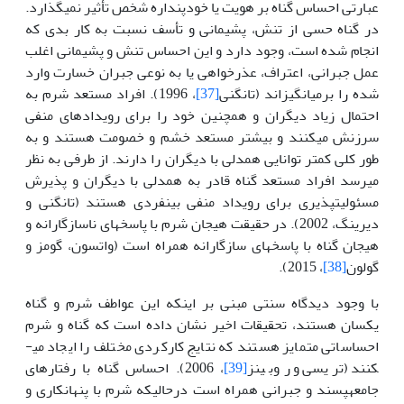
عبارتی احساس گناه بر هویت یا خودپنداره شخص تأثیر نمی­گذارد.
در گناه حسی از تنش، پشیمانی و تأسف نسبت به کار بدی که
انجام شده است، وجود دارد و این احساس تنش و پشیمانی اغلب
عمل جبرانی، اعتراف، عذرخواهی یا به نوعی جبران خسارت وارد
شده را برمی­انگیزاند (تانگنی
[37]
، 1996). افراد مستعد شرم به
احتمال زیاد دیگران و همچنین خود را برای رویدادهای منفی
سرزنش می­کنند و بیشتر مستعد خشم و خصومت هستند و به
طور کلی کمتر توانایی همدلی با دیگران را دارند. از طرفی به نظر
می­رسد افراد مستعد گناه قادر به همدلی با دیگران و پذیرش
مسئولیت­پذیری برای رویداد منفی بین­فردی هستند (تانگنی و
دیرینگ، 2002). در حقیقت هیجان شرم با پاسخ­های ناسازگارانه و
هیجان گناه با پاسخ­های سازگارانه همراه است (واتسون، گومز و
گولون
[38]
، 2015).
با وجود دیدگاه سنتی مبنی بر اینکه این عواطف شرم و گناه
یکسان هستند، تحقیقات اخیر نشان داده است که گناه و شرم
احساساتی متمایز هستند که نتایج کارکردی مختلف را ایجاد می­
کنند (تریسی و روبینز
[39]
، 2006). احساس گناه با رفتارهای
جامعه­پسند و جبرانی همراه است درحالیکه شرم با پنهان­کاری و