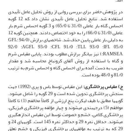
در پژوهش حاضر برای بررسی روایی از روش تحلیل عامل تأییدی
استفاده شد. نتایج تحلیل عامل تأییدی نشان داد که 12 گویه
احساس گناه بار عاملی (31/0 تا 65/0) و 3 گویه احساس شرم بار
عاملی (31/0 تا 66/0) را به خود اختصاص دادند. همچنین گویه 12
به دلیلی بار عاملی پایین حذف شد. شاخص­های برازش (94/0 :GFI،
92/0 :AGFI، 93/0 :CFI، 91/0 :TLI، 93/0 :IFI، 05/0
:RAMSEA) نیز بیانگر برازش مطلوب بودند. پایایی مقیاس شرم
و گناه با استفاده از روش آلفای کرونباخ محاسبه شد و مقدار
ضریب به دست آمده برای احساس گناه و احساس شرم به ترتیب
81/0 و 48/0 بوده است.
ج) مقیاس پرخاشگری:
این مقیاس توسط باس و پری (1992) جهت
سنجش پرخاشگری تدوین شده است و 29 گویه را شامل می­شود.
گویه­ها مطابق با طیف لیکرت پنج ارزشی از کاملاً مخالفم (1) تا کاملاً
موافقم (5) درجه­­بندی می­شوند و چهار مؤلفه پرخاشگری فیزیکی،
پرخاشگری کلامی، خشم و خصومت توسط این مقیاس اندازه­گیری
می­شوند. حداقل نمره 29 و حداکثر نمره 145 است. گویه­های 24 و
29 که به ترتیب به مؤلفه­های پرخاشگری فیزیکی و خشم تعلق