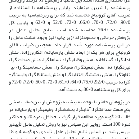
پرسشنامه را تبیین می­نمایند. پایایی پرسشنامه با استفاده از
ضریب آلفای کرونباخ محاسبه شد که برای زیرمقیاس­ها به ترتیب
90/0، 72/0، 70/0، 66/0، 72/0، 52/0 و 62/0 و پایایی کل
پرسشنامه 76/0 محاسبه شده است. نتایج تحلیل عامل در
پژوهش خرمائی و محمودنژاد (زیر چاپ) نیز وجود هشت عامل را
در این پرسشنامه مورد تأیید قرار داد. همچنین ضرایب آلفای
کرونباخ برای هر یک از ابعاد منش پارسایانه/ انکارورزانه، منش
آداب­گرا/ گستاخانه، منش وظیفه­گرا/ تساهل­گرا، منش صداقت­گرا/
نیرنگ­بازانه، منش تبعیت­گرا/ طغیان­گرا، منش حساسیت­گرا/ بی­
تفاوت­گرا، منش بخشش­گرا/تقابل­گرا و منش استقلال­گرا/ وابستگی­
گرا به ترتیب 92/0، 75/0، 64/0، 61/0، 72/0، 50/0، 72/0، 72/0 و
برای کل پرسشنامه 86/0 به دست آمد.
در پژوهش حاضر با توجه به پیشینه پژوهش از بین صفات منشی
پنج صفت صداقت­گرا، آداب­گرا، بخشش­گرا، وظیفه­گرا و پارسایانه در
قالب 20 گویه مورد مطالعه قرار گرفت. حداقل نمره 20 و حداکثر
نمره 100 است. روایی این مقیاس نیز با روش تحلیل عامل تأییدی
بررسی شد. بر اساس نتایج تحلیل عامل تأییدی دو گویه 4 و 18
مؤلفه منش صداقت­گرا و گویه 19 مؤلفه منش آداب­گرا به دلیل بار