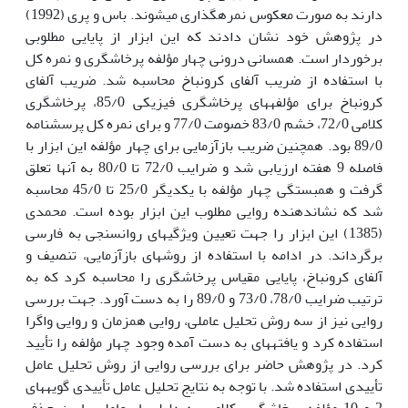
دارند به صورت معکوس نمره­گذاری می­شوند. باس و پری (1992)
در پژوهش خود نشان دادند که این ابزار از پایایی مطلوبی
برخوردار است. همسانی درونی چهار مؤلفه پرخاشگری و نمره کل
با استفاده از ضریب آلفای کرونباخ محاسبه شد. ضریب آلفای
کرونباخ برای مؤلفه­های پرخاشگری فیزیکی 85/0، پرخاشگری
کلامی 72/0، خشم 83/0 خصومت 77/0 و برای نمره کل پرسشنامه
89/0 بود. همچنین ضریب بازآزمایی برای چهار مؤلفه این ابزار با
فاصله 9 هفته ارزیابی شد و ضرایب 72/0 تا 80/0 به آن­ها تعلق
گرفت و همبستگی چهار مؤلفه با یکدیگر 25/0 تا 45/0 محاسبه
شد که نشان­دهنده روایی مطلوب این ابزار بوده است. محمدی
(1385) این ابزار را جهت تعیین ویژگی­های روان­سنجی به فارسی
برگرداند. در ادامه با استفاده از روش­های بازآزمایی، تنصیف و
آلفای کرونباخ، پایایی مقیاس پرخاشگری را محاسبه کرد که به
ترتیب ضرایب 78/0، 73/0 و 89/0 را به دست آورد. جهت بررسی
روایی نیز از سه روش تحلیل عاملی، روایی همزمان و روایی واگرا
استفاده کرد و یافته­ها­ی به دست آمده وجود چهار مؤلفه را تأیید
کرد. در پژوهش حاضر برای بررسی روایی از روش تحلیل عامل
تأییدی استفاده شد. با توجه به نتایج تحلیل عامل تأییدی گویه­های
2 و 10 مؤلفه پرخاشگری کلامی به دلیل بار عاملی پایین حذف