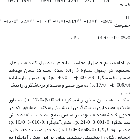
05/0-
18/0
06/0-
04/0-
42/0-
22/0-
11/0-
خشم
11-
*
*
**
*
**
*
12/0-
22/0
11/0-
05/0-
28/0-
12/0-
09/0-
خصومت
05/0 * P < 01/0 ** P <
در ادامه نتایج حاصل از محاسبات انجام شده برای کلیه مسیرهای
مستقیم در جدول شماره 3 ارائه شده است که نشان می­دهد
منش بخشش­گرا (001/0>p، 40/0- =β) و منش پارسایانه
(006/0>p، 17/0- =β) به طور منفی و معنی­دار پرخاشگری را پیش­
بینی
می­کنند. همچنین منش وظیفه­گرا (003/0>p، 17/0=β) به طور
مثبت و معنی­داری پرخاشگری را پیش­بینی می­کند. همانطور که در
جدول 3 مشاهده می­شود، بر اساس نتایج به دست آمده منش
صداقت­گرا (001/0>p، 24/0=β)، منش آداب­گرا (016/0>p، 16/0=β)
و منش وظیفه­گرا (048/0>p، 13/0=β) به طور مثبت و معنی­داری
احساس گناه را پیش­بینی می­کنند. علاوه بر این منش آداب­گرا به