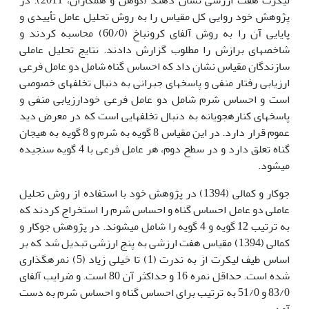
پژوهش خود روایی کل مقیاس را به روش تحلیل عامل تأییدی و
پایایی آن را به روش آلفای کرونباخ (60/0) محاسبه کردند و
شاخص­های برازش را مطلوب گزارش دادند. نتایج تحلیل عاملی
سازندگان مقیاس نشان داد که احساس گناه شامل دو عامل فرعی
ارزیابی رفتار منفی و پاسخ­های جبرانی به دنبال تخلف­های خصوصی
است و احساس شرم شامل دو عامل فرعی خودارزیابی منفی و
پاسخ­های کناره­جویانه به دنبال تخلف­هایی است که در معرض دید
عموم قرار دارد. در این مقیاس 8 گویه به شرم و 8 گویه به هیجان
گناه تعلق دارد و در سطح دوم، هر عامل فرعی با 4 گویه سنجیده
می­شود.
جوکار و کمالی (1394) در پژوهش خود با استفاده از روش تحلیل
عاملی دو عامل احساس گناه و احساس شرم را استخراج کردند که
به ترتیب 12 گویه و 4 گویه را شامل می­شوند. در پژوهش جوکار و
کمالی (1394) مقیاس هفت ارزشی به پنج ارزشی تبدیل شد که بر
اساس طیف لیکرت از به ندرت (1) تا خیلی زیاد (5) نمره­گذاری
شده است. حداقل نمره 16 و حداکثر آن 80 است. و ضرایب آلفای
83/0 و 51/0 به ترتیب برای احساس گناه و احساس شرم به دست
آمد.