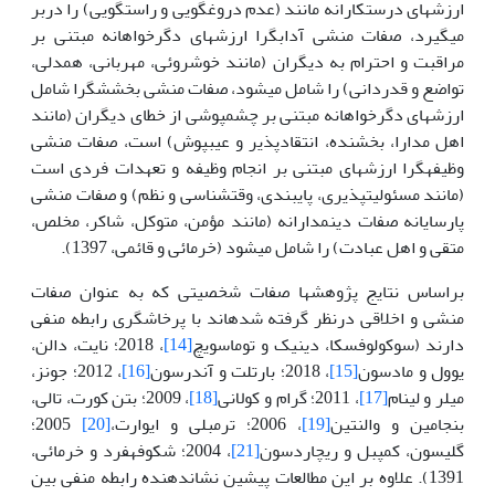
ارزش­های درستکارانه مانند (عدم دروغگویی و راست­گویی) را دربر
می­گیرد، صفات منشی آداب­گرا ارزش­های دگرخواهانه مبتنی بر
مراقبت و احترام به دیگران (مانند خوش­روئی، مهربانی، همدلی،
تواضع و قدردانی) را شامل می­شود، صفات منشی بخشش­گرا شامل
ارزش­های دگرخواهانه مبتنی بر چشم­پوشی از خطای دیگران (مانند
اهل مدارا، بخشنده، انتقادپذیر و عیب­پوش) است، صفات منشی
وظیفه­گرا ارزش­های مبتنی بر انجام وظیفه و تعهدات فردی است
(مانند مسئولیت­پذیری، پایبندی، وقت­شناسی و نظم) و صفات منشی
پارسایانه صفات دین­مدارانه (مانند مؤمن، متوکل، شاکر، مخلص،
متقی و اهل عبادت) را شامل می­شود (خرمائی و قائمی، 1397).
براساس نتایج پژوهش­ها صفات شخصیتی که به عنوان صفات
منشی و اخلاقی درنظر گرفته شده­اند با پرخاشگری رابطه منفی
دارند (سوکولوفسکا، دینیک و توماسویچ
[14]
، 2018؛ نایت، دالن،
یوول و مادسون
[15]
، 2018؛ بارتلت و آندرسون
[16]
، 2012؛ جونز،
میلر و لینام
[17]
، 2011؛ گرام و کولانی
[18]
، 2009؛ بتن کورت، تالی،
بنجامین و والنتین
[19]
، 2006؛ ترمبلی و ایوارت،
[20]
2005؛
گلیسون، کمپبل و ریچاردسون
[21]
، 2004؛ شکوفه­فرد و خرمائی،
1391). علاوه بر این مطالعات پیشین نشان­دهنده رابطه منفی بین