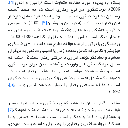
بسته به پدیده مورد مطالعه متفاوت است (رامیرز و اندرو
[4]
،
2006). پرخاشگری هر نوع رفتاری است که به قصد آسیب
رساندن به فرد دیگری انجام می­شود و اینکه فرد تمایل دارد از
این رفتار اجتناب کند (اندرسون و بوشمن
[5]
، 2002). در تعریفی
دیگر، پرخاشگری به معنی واکنشی با هدف آسیب رساندن به
جاندار دیگر است (باس، 1961؛ به نقل از کراهه 2006/1390) .
پرخاشگری با ترکیبی از سه مؤلفه مطرح شده است: 1- پرخاشگری
فیزیکی و کلامی که شامل صدمه زدن یا آسیب رساندن به دیگران
می­شود و نمایانگر مؤلفه ابزاری یا حرکتی رفتار است. 2- خشم که
شامل برانگیختگی فیزیولوژیک و آماده شدن برای پرخاشگری
است و نشان­دهنده مؤلفه هیجانی یا عاطفی رفتار است. 3-
خصومت که شامل احساس دشمنی و کینه­ورزی نسبت به دیگران
است و مؤلفه شناختی رفتار را نشان می­دهد (باس و پری
[6]
،
1992).
مطالعات قبلی نشان داده­اند که پرخاشگری می­تواند اثرات مضر
طولانی­مدت بر رشد و ثبات اجتماعی افراد داشته باشد (هوانگ
[7]
و همکاران، 2017) و ممکن است آسیب مستقیم جسمی و یا
مشکلات روان­شناختی و رفتاری را به دنبال داشته باشد (صیدی،