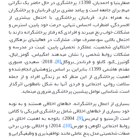
صفاری­نیا و احمدیان، 1398). پرخاشگری در حال حاضر یک نگرانی
مهم برای جامعه است و پیامد مضری برای قربانیان و پرخاشگران
به همراه دارد. قربانیان پرخاشگری با احتمال بیشتری از
افسردگی، اضطراب، احساس تنهایی، حرمت خود پایین، استرس و
مشکلات خواب رنج می­برند و افرادی که رفتار پرخاشگرانه دارند با
احتمال بالایی سوءمصرف مواد، مشارکت در فعالیت­های بزهکاری،
اختلال­های شخصیت، عملکرد تحصیلی پایین، غیبت در مدرسه و
مشکلات روابط شخصی را نشان می­دهند (مگییاس، گومز_لیال،
گوتیرز_کبو، کابلو و فرناندز_بروکال
[8]
، 2018؛ سعیدی، صبوری
مقدم، هاشمی، 1399). بنابراین، بر اساس پژوهش­های انجام شده و
اهمیت پرخاشگری از این منظر که بر زندگی افراد و از جمله
سلامت روانی، اجتماعی و فردی آن­ها به شکل نامطلوبی اثرگذار
است، شناسایی عوامل پیش­بین پرخاشگری ضروری می­نماید.
بسیاری از اعمال پرخاشگرانه، خطاهای اخلاقی هستند و به نوبه
خود بسیاری از خطاهای اخلاقی شامل پرخاشگری فیزیکی یا کلامی
است (آرسنیو و لیمریس
[9]
، 2004). باتوجه به اهمیت اخلاق در
روابط اجتماعی (کوهن و مورس
[10]
، 2014) و اخلاقی بودن برخی
صفات شخصیتی مدل پنج عاملی مانند توافق­پذیری و وظیفه­گرایی و