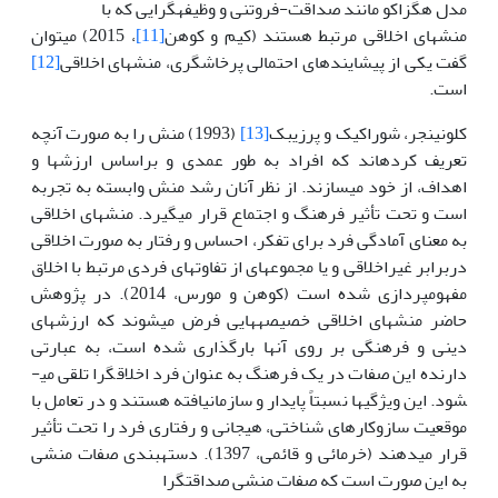
مدل هگزاکو مانند صداقت-فروتنی و وظیفه­گرایی که با
منش­های اخلاقی مرتبط هستند (کیم و کوهن
[11]
، 2015) می­توان
گفت یکی از پیشایندهای احتمالی پرخاشگری، منش­های اخلاقی
[12]
است.
کلونینجر، شوراکیک و پرزی­بک
[13]
(1993) منش را به صورت آنچه
تعریف کرده­اند که افراد به طور عمدی و براساس ارزش­ها و
اهداف، از خود می­سازند. از نظر آنان رشد منش وابسته به تجربه
است و تحت تأثیر فرهنگ و اجتماع قرار می­گیرد. منش­های اخلاقی
به معنای آمادگی فرد برای تفکر، احساس و رفتار به صورت اخلاقی
دربرابر غیراخلاقی و یا مجموعه­ای از تفاوت­های فردی مرتبط با اخلاق
مفهوم­پردازی شده است (کوهن و مورس، 2014). در پژوهش
حاضر منش­های اخلاقی خصیصه­هایی فرض می­شوند که ارزش­های
دینی و فرهنگی بر روی آن­ها بارگذاری شده است، به عبارتی
دارنده این صفات در یک فرهنگ به عنوان فرد اخلاق­گرا تلقی می­­
شود. این ویژگی­ها نسبتاً پایدار و سازمان­یافته هستند و در تعامل با
موقعیت سازوکارهای شناختی، هیجانی و رفتاری فرد را تحت تأثیر
قرار می­دهند (خرمائی و قائمی، 1397). دسته­بندی صفات منشی
به این صورت است که صفات منشی صداقت­گرا