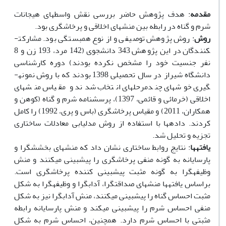
مقدمه
: هدف پژوهش حاضر بررسی نقش واسطه­ای هیجانات
شرم و گناه در رابطه بین منش­های اخلاقی و پرخاشگری بود.
روش
: روش پژوهش توصیفی و از نوع همبستگی بود. مشارکت­
کنندگان در این پژوهش 343 دانشجوی (142 مرد، 193 زن و 8
نفر جنسیت خود را مشخص نکرده بودند) دوره کارشناسی
دانشگاه شیراز در سال تحصیلی 1398 بودند که با روش نمونه­
گیری خوشه­ای چندمرحله­ای انتخاب شدند و مقیاس منش­های
اخلاقی (خرمائی و قائمی، 1397)، پرسشنامه شرم و گناه (کوهن و
همکاران، 2011) و مقیاس پرخاشگری (باس و پری، 1992) را کامل
کردند. داده­ها با استفاده از روش مدل­یابی معادلات ساختاری
تجزیه و تحلیل شد.
یافته­ها
: نتایج روابط ساختاری نشان داد که منش­های بخشش­گرا و
پارسایانه به گونه منفی پرخاشگری را پیش­بینی می­کنند و منش
وظیفه­گرا به گونه مثبت پیش­بینی کننده پرخاشگری است.
براساس یافته­ها منش­های صداقت­گرا، آداب­گرا و وظیفه­گرا به شکل
مثبت احساس گناه را پیش­بینی می­کنند، منش آداب­گرا نیز به شکل
منفی احساس شرم را پیش­بینی می­کند و منش پارسایانه رابطه
مثبتی با احساس شرم دارد. همچنین، احساس شرم به شکل