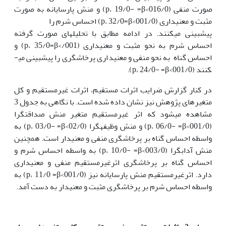
صورت منفی (016/0>p، 19/0- =β) و منش پارسایانه به صورت
مثبت و معنی­داری (001/0>p، 32/0=β) احساس شرم را
پیش­بینی می­کنند. در ادامه مطابق با تحلیل­های صورت گرفته
احساس شرم به نحو مثبت و معنی­داری (001/>p، 35/0=β) و
احساس گناه به نحو منفی و معنی­داری پرخاشگری را پیش­بینی می­
کنند (001/0>p، 24/0- =β).
در کنار گزارش ضرایب اثرات مستقیم، اثرات غیرمستقیم و کل
متغیر­های پژوهش نیز نشان داده شده است. با نگاهی به جدول 3
مشاهده می­شود که اثر غیرمستقیم متغیر منش صداقت­گرا
(001/0>p، 06/0- =β) و منش وظیفه­گرا (02/0>p، 03/0- =β) به
واسطه احساس گناه بر پرخاشگری منفی و معنی­دار است. همچنین
منش آداب­گرا (003/0>p، 10/0- =β) به واسطه احساس شرم و
احساس گناه بر پرخاشگری اثرغیرمستقیم منفی و معنی­داری
دارد. اثرغیرمستقیم منش پارسایانه نیز (001/0>p، 11/0 =β) به
واسطه احساس شرم بر پرخاشگری مثبت و معنی­دار به دست آمد.