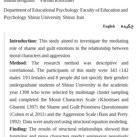
shahla dehghani
Farhad Khormaei
Department of Educational Psychology, Faculty of Education and
Psychology, Shiraz University, Shiraz, Iran
چکیده
English
Introduction:
This study aimed to investigate the mediating
role of shame and guilt emotions in the relationship between
moral characters and aggression.
Method:
The research method was descriptive and
correlational
.
The participants of this study were 343 (142
males, 193 females and 8 people did not specify their gender)
undergraduate students of Shiraz University in the academic
year 1398 who were selected by multistage cluster sampling
and completed the Moral Characters Scale (Khormaei and
Ghaemi, 1397), the Shame and Guilt Proneness Questionnaire
(Cohen et al, 2011) and the Aggression Scale (Bass and Perry,
1992). Data were analyzed using structural equation modeling.
Finding:
The results of structural relationships showed that
forgiving and pious characters predict aggression negatively