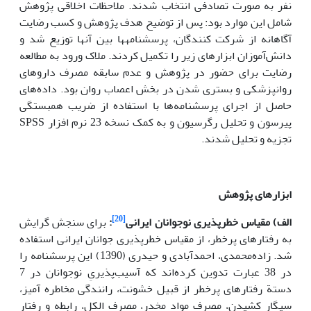
نفر به صورت تصادفی انتخاب شدند. ملاحظات اخلاقی پژوهش
شامل این موارد بود: پس از توضیح هدف پژوهش و کسب رضایت
آگاهانه از شرکت کنندگان، پرسش­نامه­ها بین آنها توزیع شد و
دانش‌آموزان ابزارهای زیر را تکمیل کردند. ملاک ورود به مطالعه
رضایت برای حضور در پژوهش و عدم سابقه مصرف داروهای
روانپزشکی و بستری شدن در بخش اعصاب روان بود. داده‌های
حاصل از اجرای پرسشنامه‌ها با استفاده از ضریب همبستگی
پیرسون و تحلیل رگرسیون و به کمک نسخه 23 نرم افزار SPSS
تجزیه و تحلیل شدند.
ابزارهای پژوهش
[20]
الف) مقیاس خطرپذیری نوجوانان ایرانی
:
برای سنجش گرایش
به رفتارهای پرخطر، از مقیاس خطرپذیری جوانان ایرانی استفاده
شد. زاده‌محمدی، احمدآبادی و حیدری (1390) این پرسشنامه را
در 38 عبارت تدوین کرده‌اند که آسیب‌پذیریِ نوجوانان در 7
دستة رفتارهای پرخطر از قبیل خشونت، رانندگی مخاطره آمیز،
سیگار کشیدن، مصرف مواد مخدر، مصرف الکل، رابطه و رفتار