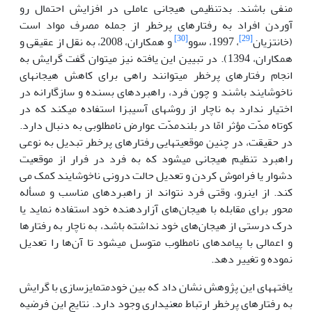
منفی باشند. بدتنظیمی هیجانی عاملی در افزایش احتمال رو
آوردن افراد به رفتارهای پرخطر از جمله مصرف مواد است
[30]
[29]
(خانتزیان
، 1997، سوو
و همکاران، 2008، به نقل از عقیقی و
همکاران، 1394). در تبیین این یافته نیز می­توان گفت گرایش به
انجام رفتارهای پرخطر می­توانند راهی برای کاهش هیجان­های
ناخوشایند باشند و چون فرد، راهبردهای بسنده و سازگارانه در
اختیار ندارد به ناچار از روش­های آسیب­زا استفاده می­کند که در
کوتاه مدّت مؤثر امّا در بلندمدّت عوارض نامطلوبی به دنبال دارد.
در حقیقت، در چنین موقعیت­هایی رفتارهای پرخطر تبدیل به نوعی
راهبرد تنظیم هیجانی می­شود که به فرد در فرار از موقعیت
دشوار یا فراموش کردن و تعدیل حالت درونی ناخوشایند کمک می
کند. از این­رو، وقتی فرد نتواند از راهبردهای مناسب و مسأله
محور برای مقابله با هیجان‌های آزاردهنده خود استفاده نماید یا
درک درستی از هیجان‌های خود نداشته باشد، به ناچار به رفتارها
و اعمالی با پیامدهای نامطلوب متوسل می­شود تا آن‌ها را تعدیل
نموده و تغییر دهد.
یافته­های این پژوهش نشان داد که بین خودمتمایزسازی با گرایش
به رفتارهای پرخطر ارتباط معنی­داری وجود دارد. نتایج این فرضیه