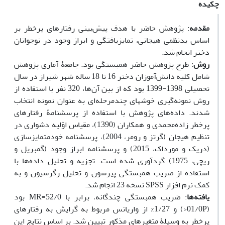
چکیده
مقدمه
: پژوهش حاضر با هدف پیش‌بینی رفتارهای پرخطر بر
اساس بدنظمی هیجانی، تمایزیافتگی و ابراز وجود در نوجوانان
دختر انجام شد.
روش
: طرح پژوهش حاضر همبستگی بود. جامعۀ آماری پژوهش
شامل کلیه دانش‌آموزان دختر 16 تا 18 ساله شهر شیراز در سال
تحصیلی 1398-1399 بود که از بین آن‌ها، 320 نفر با استفاده از
روش نمونه‌گیری خوشه­ای چند‌مرحله‌ای به عنوان نمونه انتخاب
شدند. داده‌های پژوهش با استفاده از پرسشنامۀ رفتارهای
پرخطر زاده‌محمدی و همکاران (1390)، مقیاس اوّلیه دشواری در
تنظیم هیجان (گرتز و رومر، 2004)، پرسشنامه خود‌متمایزسازی
(دریک و مورداک، 2015) و پرسشنامه ابراز وجود (گمبریل و
ریچی، 1975) گردآوری شده است. تجزیه و تحلیل داده‌ها با
استفاده از ضریب همبستگی پیرسون و تحلیل رگرسیون و به
کمک نرم افزار SPSS نسخه­ 23 انجام شد.
یافته‌ها
: ضریب همبستگی چندگانه، برابر با 52/0=MR بود
(01/0P<) و 1/27% از واریانس مربوط به گرایش به رفتارهای
پرخطر به وسیلۀ متغیرهای مذکور تبیین شد. بر اساس نتایج این