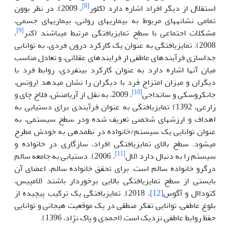
[8]
استقلال از دیگر افراد اشاره دارد (کلور
، 2009). در نظر بوون
تمامی نشانه­های مربوط به بیماری­های روانی، بیماری­های جسمی،
[9]
مشکلات اجتماعی با سطح تمایزیافتگی مرتبط می­باشند (کنر
،
2008). تمایزیافتگی به عنوان یک کارکرد درون فردی، به توانایی
جداسازی فرآیندهای عاطفی از فرایندهای عقلانی، و تعادل مناسب
میان آنها اشاره دارد به عنوان کارکرد بین­فردی، روابط فرد با
دیگران و میزان امتزاج فرد با دیگران را نشان می­دهد (روتس،
[10]
جان­کروسکی و سانداجی
، 2009، به نقل از آریامنش، فلاح چای و
زارعی، 1392) تمایزیافتگی به عنوان فرآیندی برای دست­یابی به
اهداف و ارزش­های شخصی تعریف شده ودر سطح سیستمی، به
عنوان توانایی یک سیستم/خانواده در نظم­دهی به خودش مطرح
می­شود. سطح بالای تمایزیافتگی افراد، سازگاری در خانواده و
[11]
سیستم را به دنبال دارد (لال
، 2006). دستیابی به جامعه سالم
درگرو خانواده سالم است. برای تحقق خانواده سالم، اعضای آن
بایستی از سطح تمایزیافتگی بالایی برخوردار باشند (‌لامپیس،
کتوداال و آگوس
[12]
، 2018). تمایزیافتگی یک ترکیب پیچیده از
بلوغ عاطفی، توانایی تفکر منطقی در یک موقعیت هیجانی و توانایی
حفظ روابط عاطفی نزدیک است (احمدی و پاک نژاد، 1396).