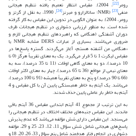
[22]
رومر
، 2004). مقیاس انتظار تعمیم یافته تنظیم هیجانی
[24]
[23]
منفی
(NMR؛ ساتالزارو و میرنز
، 1990، به نقل از گرتز و
رومر، 2004). به عنوان الگویی در تدوین این مقیاس به کار گرفته
شده است. به منظور ارزیابی دشواری در تنظیم هیجانات ظرف
دوران آشفتگی (هنگامی که راهبردهای تنظیم هیجانی لازم و
ضروری می‌باشند. بسیاری از عبارات DERS مشابه NMR یا
«هنگامی من آشفته هستم» آغاز می‌گردند. گستره پاسخ‌ها در
مقیاس لیکرت 1 تا 5 قرار می‌گیرد. یک به معنای تقریباً هرگز (0 تا
10 درصد)، دو به معنای گاهی اوقات (11 تا 35 درصد)، سه به
معنای نیمی از مواقع (36 تا 65 درصد)، چهار به معنای اکثر اوقات
(66 تا 90 درصد) و پنج به معنای تقریباً همیشه (91 تا 100 درصد)،
می‌باشد. یک آیتم به خاطر همبستگی پایین آن با کل مقیاس و 4
آیتم به خاطر بار عاملی پایین حذف شدند.
به این ترتیب از مجموع 41 آیتم ابتدایی مقیاس 36 آیتم باقی
ماندند. این مقیاس جنبه‌های مختلف اختلاف در تنظیم هیجانی را
می‌سنجد. این مقیاس دارای شش مؤلفه می‌باشد که عدم پذیرش
پاسخ‌های هیجانی شامل شش سؤال 11، 12، 23، 25 و 29، مؤلفه
دشواری در انجام رفتار هدفمند شامل پنج سؤال 33، 26، 20، 18 و