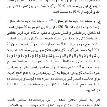
کرونباخ این پرسشنامه 92/0 برآورد شد. در پژوهش حاضر نیز
آلفای کرونباخ 91/0 به دست آمد.
[25]
ج) پرسشنامه خودمتمایزسازی
:
پرسشنامه خود‌متمایزسازی
توسط دریک و مورداک (2015) دارای 4 زیرمقیاس و 20 سؤال است
که شامل زیرمقیاس واکنش‌پذیری عاطفی، جایگاه من، گریز عاطفی
و هم‌آمیختگی با دیگران است شیوه نمره‌گذاری آن بر اساس
لیکرت پنج درجه­ای از 1 تا 5 است و آزمودنی در آن نمره‌ای بین 20
تا 100 به دست می‌آورد. گویه‌های معکوس این پرسشنامه عبارتند
از: 2 و 4 و 5 و 6 و 8 و 9 و 10 و 11 و 12 و 13 و 14 و 15 و 16 و 17 و 18
و 19 و 20 (یعنی به «کاملاً صحیح است» نمره 0 و به «اصلاً صحیح
نیست» نمره 5 داده می‌شود). برای محاسبه امتیاز هر زیرمقیاس،
نمره تک‌تک گویه­های مربوط به آن زیرمقیاس را با هم جمع کنید.
برای محاسبه امتیاز کلی پرسشنامه، نمره همه گویه­های پرسشنامه
را با هم جمع کنید. دامنه امتیاز این پرسشنامه بین 0 تا 100
خواهد بود.
هر چه امتیاز حاصل شده از این پرسشنامه بیشتر باشد،
نشان‌دهنده میزان بیشتر خودمتمایزسازی خواهد بود و بالعکس.