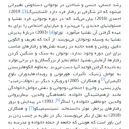
رشد جسمی، جنسی و شناختی در نوجوانی دست­خوش تغییراتی
می­شود که اثر شگرفی بر رفتار فرد دارد (اشتاینبرگ
[3]
، 2019).
احمدی (2016) بیان می‌کند که: در دوره نوجوانی، فرد نقش­ها و
مسئولیت­های جدیدی را می‌پذیرد و مهارت­های اجتماعی را برای به
عهده گرفتن آن نقش­ها می­آموزد. تورلو
[4]
(2003) دربارۀ پذیرش
نقش­ها به وسیله نوجوانان می‌نویسد: از آنجا که تعریف و الگویی
دقیق، روشن و همه جانبه در زمینه نقش‌ها و رفتارهای مناسب
برای این دوره وجود ندارد، نوجوان به سبک و سنگین کردن
رفتارها، آزمایش نقش­ها، اعلام تمایز از بزرگسالان و در برخی موارد
به نادیده گرفتن قواعد آنها دست می‌زند. به‌علاوه، الگوهای­زیستی
به عوامل ژنتیک، تأثیرات هورمونی و رویدادهای­دوران بلوغ
[5]
(کیمبرلی
و همکاران، 2005) و رویکرد دیگر، بر تحولات زمینه­
های زیستی، روانی و اجتماعی نوجوانی، و نقش عوامل خانوادگی
مانند ازهم­پاشیدگی خانواده، ناهماهنگی والدین، بیماری­روانی
[6]
والدین، جوعاطفی خانواده را (ساگر
، 1993) در پیدایش و بروز
رفتارهای پرخطر، موثر دانسته‌اند. تسیتسیمپیکو
[7]
و همکاران
(2018) به نقل از بکر می‌نویسند: بکر در نظریه بر چسب زدن بر
این باور است که هویتی که جامعه از جمله خانواده و مدرسه به
فرد می­دهد، نقش تعیین‌کننده‌ای در نوع رفتار فرد دارد؛ در این