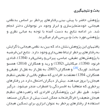
بحث و نتیجه­گیری
پژوهش حاضر با پیش بینی رفتارهای پرخطر بر اساس بدنظمی
هیجانی، خودمتمایزسازی و ابراز وجود در نوجوانان دختر انجام
شد. در ادامه نتایج به دست آمده با توجه به مبانی نظری و
پژوهشی مورد بحث و بررسی قرار می­گیرند.
یافته­های این پژوهش نشان داد که بین بد نظمی هیجانی با گرایش
به رفتارهای پرخطر ارتباط معنی‌داری وجود دارد. نتایج این فرضیه
با پژوهش‌های عقیقی، عباسی، پیرانی و رضایی‌فرد (1394)، قنادی
فرنود (1394)، میکائیلی (1392) و رید و همکاران (2014) همسو
[28]
می­باشد. اوربک
و همکاران (2007، به نقل از به نقل از عقیقی و
همکاران، 1394) معتقدند افرادی که سطوح بالایی از نقایص تنظیم
هیجان را بروز می­دهند. بیش از دیگران احتمال دارد در رفتارهای
پرخطری که متعاقباً به افسردگی یا اضطراب منجر می­شود، درگیر
شوند. طبق نظر این پژوهشگران افرادی که راهبردهای تنظیم
هیجان ضعیف را فراگرفته‌اند ممکن است بیش از دیگران مستعد
استفاده از رفتارهای پرخطر به عنوان ابزاری برای تسکین هیجان