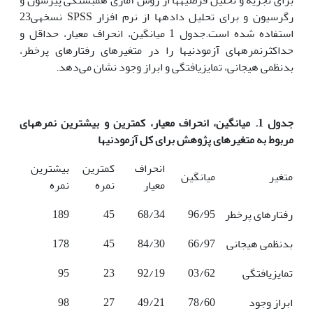
رگرسیون و برای تحلیل داده­ها از نرم افزار SPSS نسخه­ی23
استفاده شده است.جدول 1 میانگین، انحراف معیار، حداقل و
حداکثرنمره­های آزمودنی­ها را در متغیرهای رفتارهای پرخطر،
بدنظمی هیجانی، تمایزیافتگی و ابراز وجود نشان می‌دهد.
جدول 1. میانگین، انحراف معیار، کمترین و بیشترین نمره­های
مربوط به متغیرهای پژوهش برای کل آزمودنی­ها
انحراف
کمترین
بیشترین
متغیر
میانگین
معیار
نمره
نمره
رفتارهای پرخطر
96/95
68/34
45
189
بدنظمی هیجانی
66/97
84/30
45
178
تمایزیافتگی
03/62
92/19
23
95
ابراز وجود
78/60
49/21
27
98