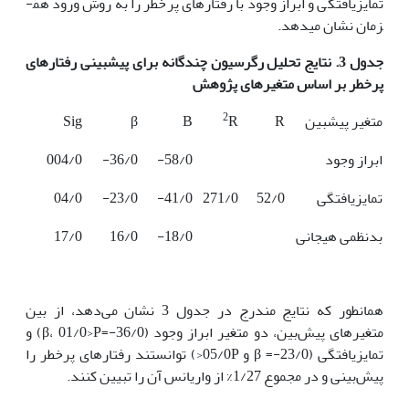
تمایزیافتگی و ابراز وجود با رفتارهای پرخطر را به روش ورود هم­
زمان نشان می­دهد.
جدول 3. نتایج تحلیل رگرسیون چندگانه برای پیشبینی رفتارهای
پرخطر بر اساس متغیرهای پژوهش
2
متغیر پیش­بین
R
R
B
β
Sig
ابراز وجود
58/0-
36/0-
004/0
تمایزیافتگی
52/0
271/0
41/0-
23/0-
04/0
بدنظمی هیجانی
18/0-
16/0
17/0
همان­طور که نتایج مندرج در جدول 3 نشان می‌دهد، از بین
متغیرهای پیش‌بین، دو متغیر ابراز وجود (36/0-=β، 01/0>P) و
تمایزیافتگی (23/0-= β و 05/0P<) توانستند رفتارهای پرخطر را
پیش‌بینی و در مجموع 1/27% از واریانس آن را‌ تبیین کنند.