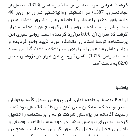
فرهنگ ایرانی ضریب پایایی توسط شهره آملی (1373، به نقل از
عبادناصری، 1387) در انستیتو روانپژشکی تهران بر روی 40
دانش‌آموز دختر راهنمایی با فاصله زمانی 25 روز، 82/0 تعیین
شد. پایایی پرسشنامه با روش آلفای کرونباخ مورد محاسبه قرار
گرفت که میزان آن 80/0 برآورد گردیده است. روایی صوری این
پرسشنامه توسط استادان دانشگاه مورد تأیید واقع گردیده و
روایی عاملی ماده­های این آزمون بین 39/0 تا 75/0 گزارش شده
است (بهرامی، 1375). آلفای کرونباخ این ابزار در پژوهش حاضر
82/0 به دست آمد.
­یافته­ها
از لحاظ توصیفی، جامعه آماری این پژوهش شامل کلّیه نوجوانان
دختر بودند که میانگین سنی آنان بین 16 تا 18 سال بود که با
رضایت آگاهانه در پژوهش شرکت کرده و پرسشنامه را تکمیل
کردند. یافته­های پژوهش حاضر، در دو قسمت اطلاعات توصیفی و
یافته­های حاصل از تحلیل رگرسیون گزارش شده است. همچنین
برای تجزیه و تحلیل فرضیه­ها از روش آماری همبستگی پیرسون و