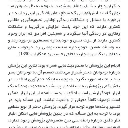
دیگران دچار تنش­های عاطفی می­شوند. با توجه به نظریه بوئن می­
توان گفت دانش‌آموزانی که سطح تمایز‌یافتگی پایینی دارند در
برخورد با مسائل و مشکلات زندگی توانایی تصمیم­گیری عقلانی
کمتری دارند که این خود باعث افزایش درگیری­ها و مشکلات
رفتاری در زندگی آنها می­گردد و همچنین افرادی که ابراز وجود
کمتری دارند از عزت نفس و خودپنداره ضعیف­تری برخوردارند و
به واسطه همین خودپنداره ضعیف توانایی رد درخواست‌های
نامعقول دیگران را ندارند (حاجی حسینی و همکاران، 1390).
انجام این پژوهش با محدودیت‌هایی همراه بود: نتایج این پژهش
درباره نوجوانان دختر شیراز می‌باشد، تعمیم آن به نوجوانان پسر
باید با احتیاط صورت گیرد. با توجه به اینکه جمع‌آوری اطلاعات در
بخش کمی پژوهش به استفاده از پرسشنامه محدود بوده که یک
ابزار خودگزارشی است، اطلاعات بدست آمده از این ابزار ممکن
است توصیف کاملاً دقیقی از واقعیت نباشد. این مسأله باید در
تفسیر یافته‌ها مورد توجه قرار گیرد. پژوهش حاضر از نوع مقطعی
بود، با توجه به این مسأله که در چنین پژوهش‌هایی امکان اظهار
نظر دقیق درباره رابطه علی بین متغیرهای پژوهش وجود ندارد،
لازم است مطالعات طولی انجام پذیرد تا روابط بین متغیرها روشن‌تر