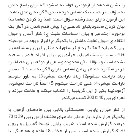
را نشان می­دهد از آزمودنی خواسته می­شود که برای پاسخ دادن
به سؤالات بر حسب یک مقیاس درجه بندی 5 گزینه‌ای عمل نماید.
این آزمون دارای چند رشته سؤال است: الف) رد کردن تقاضا ب)
بیان کردن محدودیت­های شخصی ج) پیش قدم شدن در آعاز یک
برخورد اجتماعی و بیان احساسات مثبت ج) کنار آمدن و قبول
انتقاد چ) قبول تفاوت داشتن با یکدیگر ح) ابراز وجود در موقعیت­
هایی که باید کمک کرد خ) پسخوراند منفی. این پرسشنامه بر
خلاف سایر پرسشنامه­های جرأت­ورزی برای افراد خاصی ساخته
نشده است و سؤالات آن محدوده وسیعی از موقعیت­های مختلف را
در بر می­گیرد.
ماده­های این مقیاس دارای 5 گزینه است: 1- بسیار
زیاد ناراحت می­شوم2) زیاد ناراحت می­شوم3) به طور متوسط
ناراحت می­شوم4) کمی ناراحت می­شوم 5) اصلاً ناراحت نمی­شوم.
آزمودنی­ها یکی از این گزینه­ها را انتخاب می­کند و علامت می­زند و
نمره‌ای بین 40 تا 200 کسب می‌کند
.
از نظر میزان پایایی، همبستگی بالایی بین ماده­های آزمون با
یکدیگر قرار دارد. بار عاملی ماده­های مختلف آزمون بین 39 تا 70
درصد گزارش شده است. ضریب پایایی توسط گمبریل و ریچی
81/0 گزارش شده است. پس از حذف 18 ماده و هماهنگی با