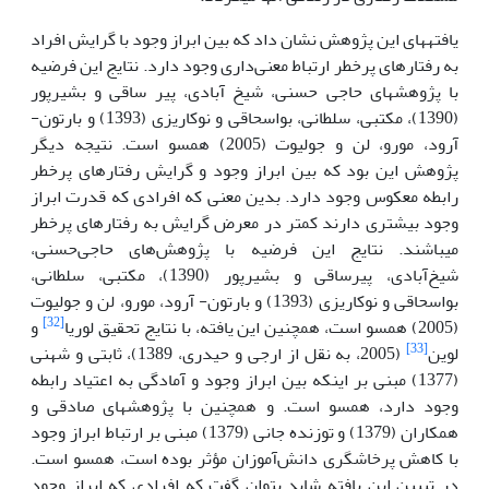
یافته­های این پژوهش نشان داد که بین ابراز وجود با گرایش افراد
به رفتارهای پرخطر ارتباط معنی‌داری وجود دارد. نتایج این فرضیه
با پژوهش­های حاجی حسنی، شیخ آبادی، پیر ساقی و بشیرپور
(1390)، مکتبی، سلطانی، بواسحاقی و نوکاریزی (1393) و بارتون-
آرود، مورو، لن و جولیوت (2005) همسو است. نتیجه دیگر
پژوهش این بود که بین ابراز وجود و گرایش رفتارهای پرخطر
رابطه معکوس وجود دارد. بدین معنی که افرادی که قدرت ابراز
وجود بیشتری دارند کمتر در معرض گرایش به رفتارهای پرخطر
می­باشند. نتایج این فرضیه با پژوهش‌های حاجی‌حسنی،
شیخ‌آبادی، پیر‌ساقی و بشیرپور (1390)، مکتبی، سلطانی،
بواسحاقی و نوکاریزی (1393) و بارتون- آرود، مورو، لن و جولیوت
[32]
(2005) همسو است، همچنین این یافته، با نتایج تحقیق لوریا
و
[33]
لوین
(2005، به نقل از ارجی و حیدری، 1389)، ثابتی و شهنی
(1377) مبنی بر اینکه بین ابراز وجود و آمادگی به اعتیاد رابطه
وجود دارد، همسو است. و همچنین با پژوهش­های صادقی و
همکاران (1379) و توزنده جانی (1379) مبنی بر ارتباط ابراز وجود
با کاهش پرخاشگری دانش‌آموزان مؤثر بوده است، همسو است.
در تبیین این یافته شاید بتوان گفت که افرادی که ابراز وجود