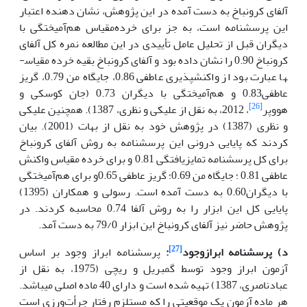
آلفای کرونباخ به دست آمده در این پژوهش، نشان دهنده اعتبار
این پرسشنامه است، به جز برای خرده‌مقیاس هم‌آمیختگی با
دیگران قبل از تحلیل عامل تأییدی در این مطالعه نمره کل آلفای
کرونباخ 0.90 را نشان داده بود و آلفای کرونباخ بقیه خرده مقیاس­
ها عبارت بود از واکنش­پذیری عاطفی 0.86، جایگاه من 0.79، گریز
عاطفی0.83 و هم‌آمیختگی با دیگران 0.73 (جان کوسکی و
[26]
هووپر
، 2012، به نقل از علیکی و نظری، 1387). همچنین علیکی
و نظری (1387) در پژوهش خود به نقل از بهات (2001). بیان
کردند که پایایی درونی این پرسشنامه به روش آلفای کرونباخ
برای کل پرسشنامه تمایزیافتگی 0.81 و برای خرده مقیاس واکنش
عاطفی 0.81 ؛ جایگاه من 0.69؛ گریز عاطفی 0.65و برای هم‌آمیختگی
با دیگران0.60 به دست آمده است. رسولی و همکاران (1395)
پایایی کل این ابزار را به روش آلفا 0.74 محاسبه کردند. در
پژوهش حاضر نیز آلفای کرونباخ این ابزار 79/0 به دست آمد.
[27]
د) پرسشنامه ابرازوجود
:
پرسشنامه ابراز وجود بر اساس
آزمون ابراز وجود توسط گمبریل و ریچی (1975، به نقل از
عبادناصری، 1387) تهیه شده است و دارای 40 ماده اصلی می­باشد.
هر ماده آزمون یک موقعیتی را که مستلزم رفتار جرأت‌ورزی است