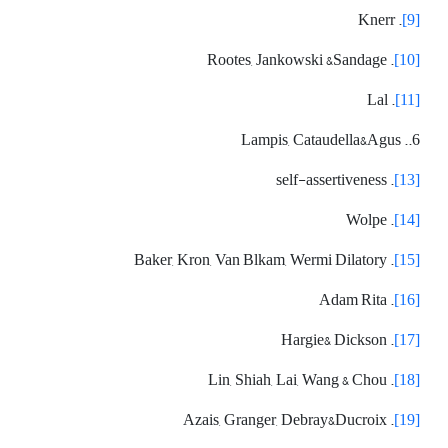
. Knerr
[9]
. Rootes, Jankowski &Sandage
[10]
. Lal
[11]
6.. Lampis, Cataudella&Agus
. self-assertiveness
[13]
. Wolpe
[14]
. Baker, Kron, Van Blkam, Wermi Dilatory
[15]
. Adam Rita
[16]
. Hargie& Dickson
[17]
. Lin, Shiah, Lai, Wang & Chou
[18]
. Azais, Granger, Debray&Ducroix
[19]