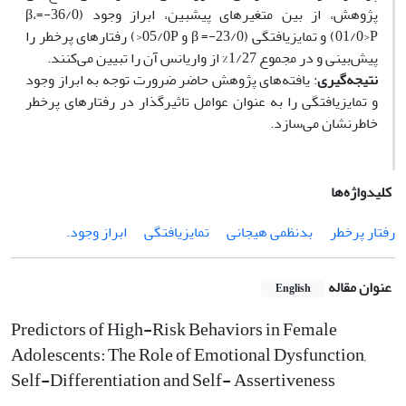
پژوهش، از بین متغیرهای پیش­بین، ابراز وجود (36/0-=β،
01/0>P) و تمایزیافتگی (23/0-= β و 05/0P<) رفتارهای پرخطر را
پیش‌بینی و در مجموع 1/27% از واریانس آن را‌ تبیین می‌کنند.
نتیجه‌گیری
: یافته‌های پژوهش حاضر ضرورت توجه به ابراز وجود
و تمایزیافتگی را به عنوان عوامل تاثیرگذار در رفتارهای پرخطر
خاطرنشان می‌سازد.
کلیدواژه‌ها
رفتار پرخطر
بدنظمی هیجانی
تمایزیافتگی
ابراز وجود.
عنوان مقاله
English
Predictors of High-Risk Behaviors in Female
Adolescents: The Role of Emotional Dysfunction,
Self-Differentiation and Self- Assertiveness