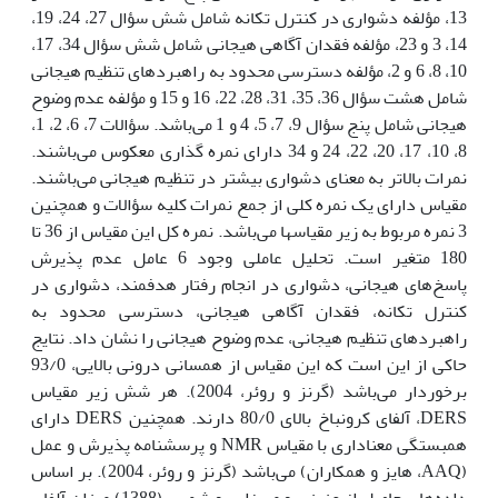
13، مؤلفه دشواری در کنترل تکانه شامل شش سؤال 27، 24، 19،
14، 3 و 23، مؤلفه فقدان آگاهی هیجانی شامل شش سؤال 34، 17،
10، 8، 6 و 2، مؤلفه دسترسی محدود به راهبردهای تنظیم هیجانی
شامل هشت سؤال 36، 35، 31، 28، 22، 16 و 15 و مؤلفه عدم وضوح
هیجانی شامل پنج سؤال 9، 7، 5، 4 و 1 می‌باشد. سؤالات 7، 6، 2، 1،
8، 10، 17، 20، 22، 24 و 34 دارای نمره گذاری معکوس می‌باشند.
نمرات بالاتر به معنای دشواری بیشتر در تنظیم هیجانی می‌باشند.
مقیاس دارای یک نمره کلی از جمع نمرات کلیه سؤالات و همچنین
3 نمره مربوط به زیر مقیاس­ها می‌باشد. نمره کل این مقیاس از 36 تا
180 متغیر است. تحلیل عاملی وجود 6 عامل عدم پذیرش
پاسخ‌های هیجانی، دشواری در انجام رفتار هدفمند، دشواری در
کنترل تکانه، فقدان آگاهی هیجانی، دسترسی محدود به
راهبردهای تنظیم هیجانی، عدم وضوح هیجانی را نشان داد. نتایج
حاکی از این است که این مقیاس از همسانی درونی بالایی، 93/0
برخوردار می‌باشد (گرنز و روئر، 2004). هر شش زیر مقیاس
DERS، آلفای کرونباخ بالای 80/0 دارند. همچنین DERS دارای
همبستگی معناداری با مقیاس NMR و پرسشنامه پذیرش و عمل
(AAQ، هایز و همکاران) می‌باشد (گرنز و روئر، 2004). بر اساس
داده‌های حاصل از عزیزی و میرزایی و شمس (1388) میزان آلفای