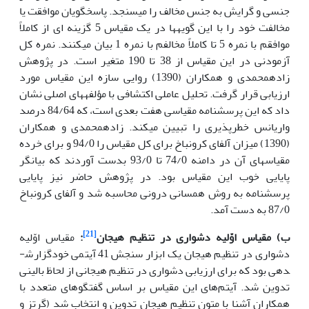
جنسی و گرایش به جنس مخالف را می­سنجد. پاسخگویان موافقت یا
مخالفت خود را با این گویه­ها در یک مقیاس 5 گزینه ای از کاملاً
موافقم با نمره 5 تا کاملاً مخالفم با نمره 1 بیان می­کنند. نمره کل
آزمودنی در این مقیاس از 38 تا 190 متغیر است. در پژوهش
زاده­محمدی و همکاران (1390) روایی سازه این مقیاس مورد
ارزیابی قرار گرفت. تحلیل عاملی اکتشافی با مؤلفه­های اصلی نشان
داد که این پرسشنامه مقیاسی هفت بعدی است، که 84/64 درصد
واریانس خطرپذیری را تبیین می­کند. زاده­محمدی و همکاران
(1390) میزان آلفای کرونباخ برای کل مقیاس را 94/0 و برای خرده
مقیاس­های آن در دامنه 74/0 تا 93/0 بدست آوردند که بیانگر
پایایی خوب این مقیاس بود. در پژوهش حاضر نیز پایایی
پرسشنامه به روش همسانی درونی محاسبه شد و آلفای کرونباخ
87/0 به دست آمد.
[21]
ب) مقیاس
اوّلیه
دشواری
در
تنظیم
هیجان
:
مقیاس اوّلیه
دشواری در تنظیم هیجان یک ابزار سنجش 41 آیتمی خودگزارش­
دهی بود که برای ارزیابی دشواری در تنظیم هیجانی از لحاظ بالینی
تدوین شد. آیتم‌های این مقیاس بر اساس گفتگوهای متعدد با
همکاران آشنا با متون تنظیم هیجان تدوین و انتخاب شد (گرتز و