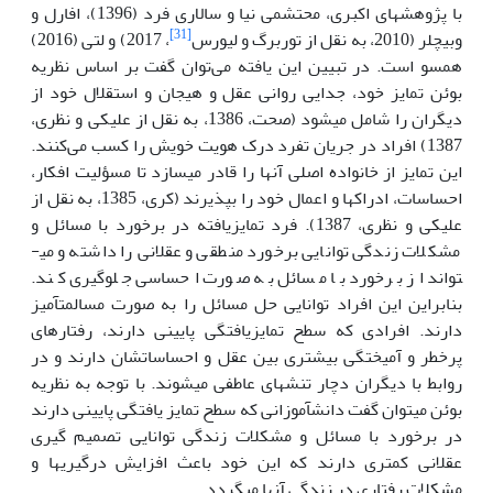
با پژوهش­های اکبری، محتشمی نیا و سالاری فرد (1396)، افارل و
[31]
وبیچلر (2010، به نقل از توربرگ و لیورس
، 2017) و لتی (2016)
همسو است. در تبیین این یافته می‌توان گفت بر اساس نظریه
بوئن تمایز خود، جدایی روانی عقل و هیجان و استقلال خود از
دیگران را شامل می­شود (صحت، 1386، به نقل از علیکی و نظری،
1387) افراد در جریان تفرد درک هویت خویش را کسب می‌کنند.
این تمایز از خانواده اصلی آنها را قادر می­سازد تا مسؤلیت افکار،
احساسات، ادراک­ها و اعمال خود را بپذیرند (کری، 1385، به نقل از
علیکی و نظری، 1387). فرد تمایزیافته در برخورد با مسائل و
مشکلات زندگی توانایی برخورد منطقی و عقلانی را داشته و می­
تواند از برخورد با مسائل به صورت احساسی جلوگیری کند.
بنابراین این افراد توانایی حل مسائل را به صورت مسالمت­آمیز
دارند. افرادی که سطح تمایزیافتگی پایینی دارند، رفتارهای
پرخطر و آمیختگی بیشتری بین عقل و احساساتشان دارند و در
روابط با دیگران دچار تنش­های عاطفی می­شوند. با توجه به نظریه
بوئن می­توان گفت دانش­آموزانی که سطح تمایز یافتگی پایینی دارند
در برخورد با مسائل و مشکلات زندگی توانایی تصمیم گیری
عقلانی کمتری دارند که این خود باعث افزایش درگیری­ها و
مشکلات رفتاری در زندگی آنها می­گردد.