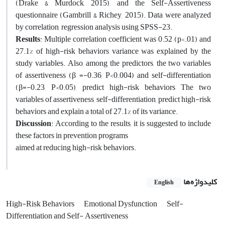
(Drake & Murdock, 2015), and the Self-Assertiveness
questionnaire (Gambrill & Richey, 2015). Data were analyzed
by correlation, regression analysis using SPSS-23.
Results
: Multiple correlation coefficient was 0.52 (p<.01) and
27.1% of high-risk behaviors variance was explained by the
study variables. Also, among the predictors, the two variables
of assertiveness (β =-0.36, P<0.004) and self-differentiation
(β=-0.23, P<0.05), predict high-risk behaviors The two
variables of assertiveness, self-differentiation, predict high-risk
behaviors and explain a total of 27.1% of its variance.
Discussion
: According to the results, it is suggested to include
these factors in prevention programs
aimed at reducing high-risk behaviors.
کلیدواژه‌ها
English
High-Risk Behaviors
Emotional Dysfunction
Self-
Differentiation and Self- Assertiveness