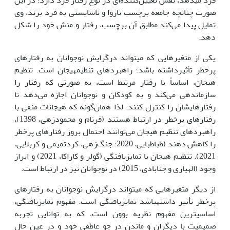
صورت چنان­چه جامعه برچسب ناروا و ناشایستی به فرد بزند، وی
تمایل پیدا می‌کند مطابق آن برچسب، رفتار و منش خود را شکل
دهد.
یکی از متغیرهایی که می­تواند درگرایش نوجوانان به رفتارهای
پرخطر تأثیرداشته باشد؛ راهبردهای تنظیم­هیجان است. تنظیم
هیجان، اساساً با رفتار مرتبط است، به صورتی که رفتار را
سازماندهی می‌کند و به کودکان و نوجوانان اجازه می‌دهد تا
رفتارهایشان را کنترل کنند. لذا همان‌گونه که هیجانات منفی با
رفتارهای پرخطر در ارتباط هستند (فرنام و محمودزهی، 1398)،
راهبردهای تنظیم هیجان می‌توانند احتمال بروز رفتارهای پرخطر
را کاهش دهند (طباطبایی، 2020؛ جنگ‌زهی، کردتمیمی و کربلایی،
2021). تنظیم هیجان با تمایزیافتگی (گولر و کاراکا، 2021) و ابراز
وجود (الهیاری و جنابادی، 2015) در نوجوانان نیز در ارتباط است.
از دیگر متغیرهایی که می­تواند درگرایش نوجوانان به رفتارهای
پرخطر تأثیر داشته­باشد تمایزیافتگی است. مفهوم تمایزیافتگی،
اساسی­ترین مفهوم نظریه بوون است، که به توانایی تجربه
صمیمیت با دیگران و ماندن در جو عاطفی خود و در عین حال