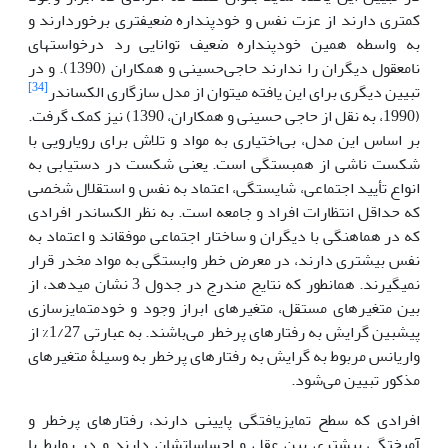
کمتری دارند از عزت نفس و خودپنداره ضعیف­تری برخوردارند و
به واسطه همین خودپنداره ضعیف توانایی رد درخواست­های
نامعقول دیگران را ندارند حاجی‌حسینی و همکاران (1390). و در
[34]
تبیین دیگری برای این یافته می­توان از مدل سازگاری الکساندر
(1990، به نقل از حاجی حسینی و همکاران، 1390) نیز کمک گرفت.
بر اساس این مدل، بی‌اختیاری به مواد و تلاش برای رویارویی با
شکست ناشی از همبستگی است. یعنی شکست در دستیابی به
انواع تأیید اجتماعی، شایستگی، اعتماد به نفس و استقلال شخصی
که حداقل انتظارات افراد و جامعه است. به نظر الکساندر افرادی
که در هماهنگی با دیگران و ساختار اجتماعی موفق­اند و اعتماد به
نفس بیشتری دارند، در معرض خطر وابستگی به مواد مخدر قرار
نمی­گیرند. همان­طور که نتایج مندرج در جدول 3 نشان می­دهد، از
بین متغیرهای مستقل، متغیرهای ابراز وجود و خودمتمایزسازی
پیش­بین گرایش به رفتارهای پرخطر می‌باشند. به عبارتی 1/27% از
واریانس مربوط به گرایش به رفتارهای پرخطر به وسیلۀ متغیرهای
مذکور تبیین می‌شود.
افرادی که سطح تمایزیافتگی پایینی دارند، رفتارهای پرخطر و
آمیختگی بیشتری بین عقل و احساساتشان دارند و در روابط با