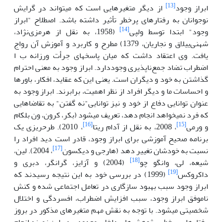
[13]
ابراز وجود
از دیگر متغیرهایی است که می­تواند در گرایش
نوجوانان به رفتارهای پرخطر تأثیر داشته باشد. اصطلاح "ابراز
[14]
وجود" ابتدا توسط ولپی
(1958، به نقل از هرمزی‌نژاد،
شهنی‌ییلاق و نجاریان، 1379) مطرح و کاربرد و آموزش آن رواج
یافت. وی اعتقاد داشت که میان پاسخ­های جرأت ورزانه ب ا
اضطراب تضاد جمع‌ناپذیری وجوددارد. ابراز وجود به معنی احترام
گذاشتن به خود و دیگران است. یعنی این که عقاید، افکار، باورها
و احساسات ما و دیگر افراد از نظر اهمیت، برابرند. ابراز وجود به
عنوان توانایی دفاع از خود و نیز توانایی"نه گفتن" به تقاضاهایی
که فرد نمی­خواهد انجام دهد، تعریف می­شود (بکر، کرون، ون بلکام
[16]
[15]
و ورمی
، 2008، به نقل از آدام ریتا
، 2010). طرح­ریزی یک
برنامه صحیح آموزشی برای ابراز وجود، قادر است دید افراد را
[17]
نسبت به خودشان تغییر دهد (هارجی و دیکسون
، 2004). لین،
[18]
شیعه، لی، وانگو چو
(2004) و آزایز، گرانگر، دبری و
[19]
داکروکس
(1999) در بررسی خود به این نتیجه رسیدند که
ابراز وجود سبب بهبود سازگاری در تعامل اجتماعی شده و کنش
ناموفق ابراز وجود، سبب افزایش اضطراب، افسردگی و اختلال
شخصیتی می­شود. با توجه به نقش مهم متغیرهای مذکور در بروز
رفتارهای پرخطر، پژوهش‌های‌ داخلی معدودی در این زمینه انجام