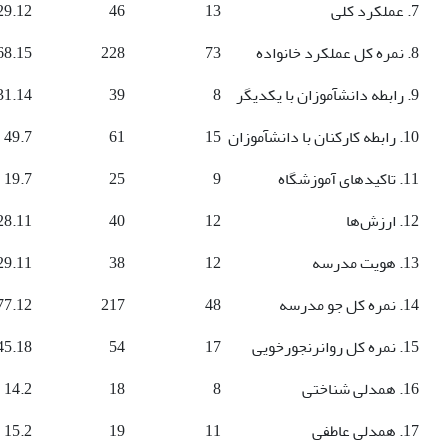
7. عملکرد کلی
13
46
29.12
8. نمره کل عملکرد خانواده
73
228
68.15
9. رابطه دانش­آموزان با یکدیگر
8
39
31.14
10. رابطه کارکنان با دانش­آموزان
15
61
49.7
11. تاکیدهای آموزشگاه
9
25
19.7
12. ارزش‌ها
12
40
28.11
13. هویت مدرسه
12
38
29.11
14. نمره کل جو مدرسه
48
217
77.12
15. نمره کل روان­رنجورخویی
17
54
45.18
16. همدلی شناختی
8
18
14.2
17. همدلی عاطفی
11
19
15.2