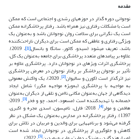
مقدمه
نوجوانی دوره گذار در حوزه­های رشدی و اجتماعی است که ممکن
است با مشکلات رفتاری نیز همراه باشد. رفتار پرخاشگرانه ممکن
است یک نگرانی برای سلامت روان نوجوانان باشد و به‌عنوان یک
ویژگی رفتاری و عاطفی که ممکن است برای دیگران ناراحت‌کننده
باشد، تعریف می
شود (سیدو، کائور، سانگا و بانسال
[1]
، 2019).
علاوه بر پیامدهای متعدد پرخاشگری برای جامعه به‌عنوان یک کل،
پرخاشگری اثرات ویژه­ای در نوجوانان دارد. پرخاشگری علاوه بر
تأثیر بر نوجوان پرخاشگر بر رفتار نوجوان در معرض پرخاشگری
[2]
نیز اثرگذار است (کورن و سالیوان
، 2020)، یک واکنش معمولی
به مواجهه با پرخاشگری (به‌ویژه مواجهه مکرر) شامل ایجاد
دیدگاهی از جهان به‌عنوان مکانی ناامن و تلقی از دیگران به‌عنوان
[3]
خصمانه یا تهدیدکننده است (مسعود، احمد، چو و فخر
، 2019؛
[4]
هافمن و مولر
، 2018؛ فارل، تامپسون، اسدی مجره و اکبری،
1397). رفتار پرخاشگرانه در مدارس به‌عنوان یک مشکل در نظر
گرفته می‌شود و برنامه­هایی برای والدین و مربیان در تلاش برای
کاهش و جلوگیری از پرخاشگری در نوجوانان ایجاد شده است
[5]
(ویرا، هندگارد، رونینگ، دوارت، ماری و بوردین
، 2022).