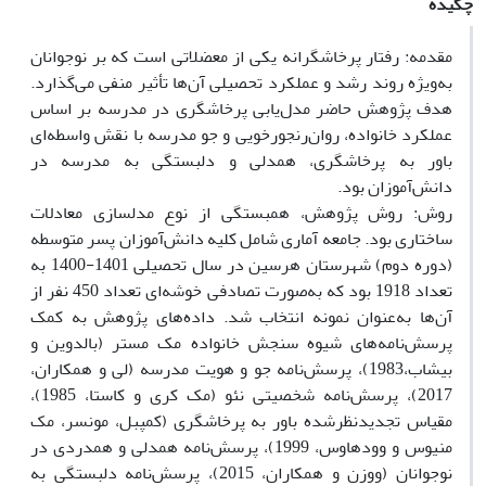
چکیده
مقدمه: رفتار پرخاشگرانه یکی از معضلاتی است که بر نوجوانان
به‌ویژه روند رشد و عملکرد تحصیلی آن‌ها تأثیر منفی می‌گذارد.
هدف پژوهش حاضر مدل‌یابی پرخاشگری در مدرسه بر اساس
عملکرد خانواده، روان‌رنجورخویی و جو مدرسه با نقش واسطه‌ای
باور به پرخاشگری، همدلی و دلبستگی به مدرسه در
دانش‌آموزان بود.
روش: روش پژوهش، همبستگی از نوع مدل‏سازی معادلات
ساختاری بود. جامعه آماری شامل کلیه دانش‌آموزان پسر متوسطه
(دوره دوم) شهرستان هرسین در سال تحصیلی 1401-1400 به
تعداد 1918 بود که به‌صورت تصادفی خوشه‌ای تعداد 450 نفر از
آن‌ها به‌عنوان نمونه انتخاب شد. داده‌های پژوهش به کمک
پرسش‌نامه‌های شیوه سنجش خانواده مک مستر (بالدوین و
بیشاب،1983)، پرسش‌نامه جو و هویت مدرسه (لی و همکاران،
2017)، پرسش‌نامه شخصیتی نئو (مک کری و کاستا، 1985)،
مقیاس تجدید‌نظر‌شده باور به پرخاشگری (کمپبل، مونسر، مک
منیوس و وودهاوس، 1999)، پرسش‌نامه همدلی و همدردی در
نوجوانان (ووزن و همکاران، 2015)، پرسش‌نامه دلبستگی به