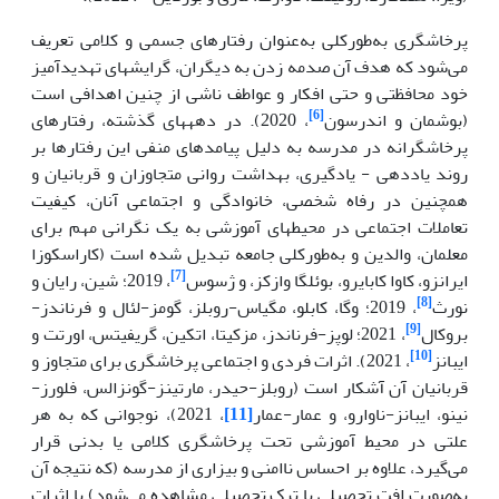
پرخاشگری به‌طورکلی به‌عنوان رفتارهای جسمی و کلامی تعریف
می‌شود که هدف آن صدمه زدن به دیگران، گرایش­های تهدیدآمیز
خود محافظتی و حتی افکار و عواطف ناشی از چنین اهدافی است
[6]
(بوشمان و اندرسون
، 2020). در دهه­های گذشته، رفتارهای
پرخاشگرانه در مدرسه به دلیل پیامدهای منفی این رفتارها بر
روند یاددهی - یادگیری، بهداشت روانی متجاوزان و قربانیان و
همچنین در رفاه شخصی، خانوادگی و اجتماعی آنان، کیفیت
تعاملات اجتماعی در محیط­های آموزشی به یک نگرانی مهم برای
معلمان، والدین و به‌طورکلی جامعه تبدیل شده است (کاراسکوزا
[7]
ایرانزو، کاوا کابایرو، بوئلگا وازکز، و ژسوس
، 2019؛ شین، رایان و
[8]
نورث
، 2019؛ وگا، کابلو، مگیاس-روبلز، گومز-لئال و فرناندز-
[9]
بروکال
، 2021؛ لوپز-فرناندز، مزکیتا، اتکین، گریفیتس، اورتت و
[10]
ایبانز
، 2021). اثرات فردی و اجتماعی پرخاشگری برای متجاوز و
قربانیان آن آشکار است (روبلز-حیدر، مارتینز-گونزالس، فلورز-
نینو، ایبانز-ناوارو، و عمار-عمار
[11]
، 2021)، نوجوانی که به هر
علتی در محیط آموزشی تحت پرخاشگری کلامی یا بدنی قرار
می‌گیرد، علاوه بر احساس ناامنی و بیزاری از مدرسه (که نتیجه آن
به‌صورت افت تحصیلی یا ترک تحصیلی مشاهده می‌شود) با اثرات