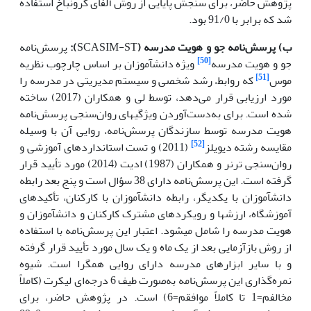
پژوهش حاضر، برای سنجش پایایی از روش آلفای کرونباخ استفاده
شد که برابر با 91/0 بود
.
ب) پرسش‌نامه جو و هویت مدرسه
(
SCASIM-ST
):
پرسش‌نامه
[50]
جو و هویت مدرسه
ویژه دانش­آموزان
بر اساس چارچوب نظریه
[51]
موس
که روابط، رشد شخصی و سیستم مدیریتی در مدرسه را
مورد ارزیابی قرار می‌دهد، توسط لی و همکاران (2017) ساخته
شده است. برای به‌دست‌آوردن ویژگی­های روان‌سنجی پرسش‌نامه
هویت مدرسه توسط سازندگان پرسش‌نامه، روایی آن با وسیله
[52]
مقایسه رشته دیویلز
(2011) و تست استانداردهای آموزشی و
روان‌سنجی ترنر و همکاران (1987) ادیت (2014) مورد تأیید قرار
گرفته است. این پرسش‌نامه دارای 38 سؤال است و پنج بعد رابطه
دانش­آموزان با یکدیگر، رابطه دانش­آموزان با کارکنان، تأکیدهای
آموزشگاه، ارزش­ها و رویکردهای مشترک کارکنان و دانش­آموزان و
هویت مدرسه را شامل می­شود. اعتبار این پرسش‌نامه با استفاده
از روش بازآزمایی بعد از یک ماه و یک سال مورد تأیید قرار گرفته
و با سایر ابزارهای مدرسه دارای روایی همگرا است. شیوه
نمره‌گذاری
این پرسش‌نامه به‌صورت طیف 6 درجه‌ای لیکرت (کاملاً
مخالفم=1 تا کاملاً موافقم=6) است.
در پژوهش حاضر، برای