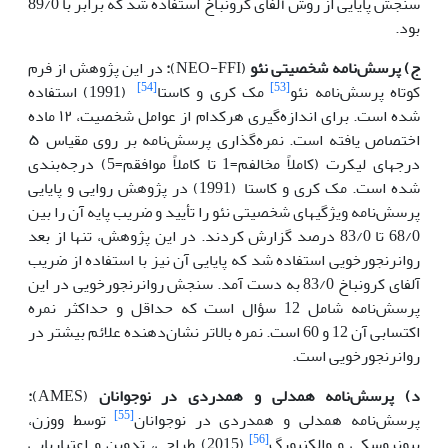
سنجش پایایی از روش آلفای کرونباخ استفاده شد که برابر با 89/0
بود.
ج) پرسش‌نامه شخصیتی نئو
(NEO-FFI)
:
در این پژوهش از فرم
[54]
[53]
کوتاه پرسش‌نامه نئو
مک کری و کاستا
(1991) استفاده
شده است. برای اندازه‌گیری هرکدام از عوامل شخصیت، ۱۲ ماده
اختصاص یافته است. نمره‌گذاری پرسش‌نامه بر روی مقیاس ۵
درجه­ای لیکرت (کاملاً مخالفم=1 تا کاملاً موافقم=5) درجه‌بندی
شده است. مک کری و کاستا
(1991) در پژوهش روایی و پایایی
پرسش‌نامه ویژگی­های شخصیتی نئو را تأیید و ضریب پایه آن را بین
68/0 تا 83/0 درصد گزارش کردند. در این پژوهش، تنها از بعد
روان­رنجورخویی استفاده شد که پایایی آن نیز با استفاده از ضریب
آلفای کرونباخ 83/0 به دست آمد. سنجش روان­رنجورخویی در این
پرسش‌نامه شامل 12 سؤال است که حداقل و حداکثر نمره
اکتسابی آن 12 و 60 است. نمره بالاتر نشان‌دهنده علائم بیشتر در
روان­رنجورخویی است.
د) پرسش‌نامه همدلی و همدردی در نوجوانان
(AMES)
:
[55]
پرسش‌نامه همدلی و همدردی در نوجوانان
توسط ووزن،
[56]
پیونروسکی و والکنبورگ
(2015) طراحی، تدوین و اعتباریابی