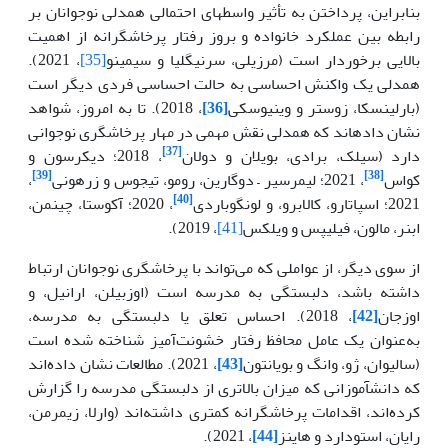
بنابراین، پرداختن به تأثیر واسطه­ای احتمالی همدلی نوجوانان بر
رابطه بین عملکرد خانواده و بروز رفتار پرخاشگرانه از اهمیت
بالایی برخوردار است (مرزیلی، سرنیگلیا و سیمینو
[35]
، 2021).
همدلی یک واکنش احساسی به حالت احساسی فردی دیگر است
(بارلینسکا، زوستر و وینیوسکی
[36]
، 2018). تا به امروز، شواهد
نشان داده­اند که همدلی نقش مهمی در مهار پرخاشگری نوجوانی
[37]
دارد (سیلک، برادی، بویلان و دولان
، 2018؛ دیکرسون و
[39]
[38]
کواس
، 2021؛ لیمرسیر – دوگارین، رومو، تیجوس و زرهونی
،
[40]
2021؛ اسپاتارو، کالابرو، و لونگوباردی
، 2020؛ آکوستا، چینمن،
ابنر، مالون، فیلیپس و ویلکس
[41]
، 2019).
از سوی دیگر، از عواملی که می‌تواند با پرخاشگری نوجوانان ارتباط
داشته باشد، دلبستگی به مدرسه است (اوزبیلن، ارانیل، و
اوزجان
[42]
، 2018). احساس تعلق یا دلبستگی به مدرسه،
به‌عنوان یک عامل محافظ رفتار خشونت‌آمیز شناخته شده است
(سالیوان، ژو، وانگ و بویانتون
[43]
، 2021). مطالعات نشان داده‌اند
که دانش­آموزانی که میزان بالاتری از دلبستگی مدرسه را گزارش
کرده‌اند، اقدامات پرخاشگرانه کمتری داشته‌اند (وارلا، زیمرمن،
رایان، استودارد و هاینز
[44]
، 2021).