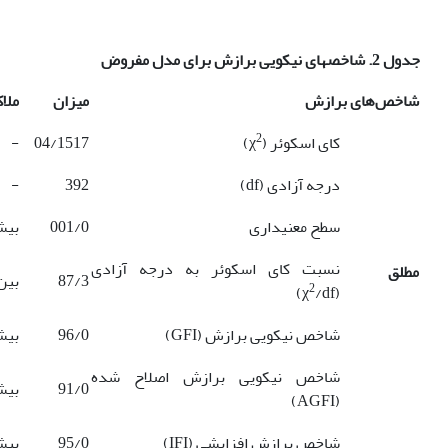
جدول 2.
شاخص­های نیکویی برازش برای مدل
مفروض
شاخص‌های برازش
میزان
ملا
2
کای اسکوئر (χ
)
04/1517
-
درجه آزادی (df)
392
-
سطح معنی­داری
001/0
بیشتر
نسبت کای اسکوئر به درجه آزادی
مطلق
87/3
بین 1 تا
2
/df)
(χ
شاخص نیکویی برازش (GFI)
96/0
بیشتر
شاخص نیکویی برازش اصلاح شده
91/0
بیشتر
(AGFI)
شاخص برازش افزایشی (IFI)
95/0
بیشتر