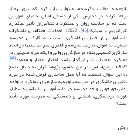
باتوجه‌به مطالب ذکرشده، می­توان بیان کرد که بروز رفتار
پرخاشگرانه در مدارس یکی از مسائل اصلی نظام­های آموزشی
است که بر سلامت روان و عملکرد دانش­آموزان تأثیر می­گذارد
(تورانوویچ و سینیک
[45]
، 2022). اقدامات مختلف پرخاشگرانه
دانش­آموزان از قبیل پرخاشگری نسبت به کارکنان مدرسه،
خسارت به اموال، تخریب مدرسه و قلدری می­تواند نه­تنها در ایجاد
سازگاری تحصیلی بلکه در سازگاری روانی و اجتماعی و همچنین در
[46]
عملکرد تحصیلی آنان اثرگذار باشد (مختار، مختار و محمود
،
2022). براین‌اساس، در این تحقیق، پژوهشگران به دنبال پاسخ
به این سؤال هستند که آیا مدل ساختاری فرض شده در مورد
متغیر پرخاشگری در مدرسه باتوجه‌به سازه­­های عملکرد خانواده،
روان­رنجورخویی و جو مدرسه در دانش­آموزان
با نقش واسطه­ای
باوربه پرخاشگری، همدلی و دلبستگی به مدرسه مورد تأیید
است؟
روش