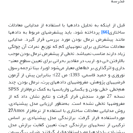
مدرسه
قبل از این­که به تحلیل داده­ها با استفاده از مدل­یابی معادلات
ساختاری
[66]
پرداخته شود، باید پیش­فرض­های مربوط به داده­­ها
مانند پیش­فرض نرمال بودن مورد بررسی قرار گیرد. مدل­یابی
معادلات ساختاری برای نمونه­های کم که توزیع نمرات آن چولگی
زیاد دارند مناسب نمی­باشد. تخطی از پیش­فرض نرمال بودن موجب
بالارفتن خی دو، اریب در مقادیر بحرانی برای تعیین سطوح معنی­
داری و اثر­گذاری بر خطاهای معیار می‌شود (ویرا، بی­تا ترجمه رسول
نوروزی و حمید قاسمی، 1393؛ ص 22)؛ بنابراین پیش از آزمون
فرضیه­های پژوهش، مفروضه­های داده­های پرت، نرمال بودن، چند
هم‌خطی­، خطی بودن و یکسانی واریانس­ها به کمک نرم‌افزار SPSS
نسخه 27 مورد سنجش قرار گرفت و نتایج نشان داد که از
مفروضه­ها تخطی نشده است. به‌منظور ارزیابی مدل پیشنهادی،
روش مدل­یابی معادلات ساختاری با استفاده از نرم­افزار
Amos
27
مورداستفاده قرار گرفت. برازندگی مدل پیشنهادی بر اساس
ترکیبی از نسخه­های برازندگی جهت تعیین کفایت برازش مدل
پیشنهادی با داده­ها مورداستفاده قرار گرفتند. ضرایب رگرسیون