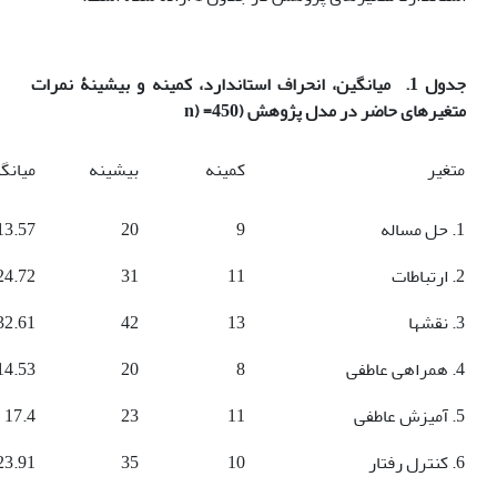
جدول 1. میانگین، انحراف استاندارد، کمینه و بیشینۀ نمرات
متغیرهای حاضر در مدل پژوهش (450
=
(n
متغیر
کمینه
بیشینه
میانگ
1. حل مساله
9
20
13.57
2. ارتباطات
11
31
24.72
3. نقش­ها
13
42
32.61
4. همراهی عاطفی
8
20
14.53
5. آمیزش عاطفی
11
23
17.4
6. کنترل رفتار
10
35
23.91