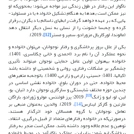
ناگوار این رفتار در طول زندگی نیز مواجه می‌شود؛ به‌نحوی‌که او
نیز ممکن است بعدها به هنگام تشکیل خانواده یا در مسئولیت­
هایی که بر عهده خواهد گرفت رابطه­ای ناسالم با دیگران برقرار
کرده و چه‌بسا خشونت را از نسلی به نسل دیگر انتقال دهد
(مالوندا، لورکاریال مزورادو، سمپر و مستر
[12]
، 2019).
یکی از علل بروز پرخاشگری و رفتار نوجوانان، می‌توان خانواده و
نحوه عملکرد آن را نام برد (احمدی و خانی چکلاسری، 1401).
خانواده به­عنوان اولین عامل حمایتی نوجوان می­تواند تأثیری
چشمگیر بر مشکلات رفتاری، روانی و شخصیتی او داشته باشد
(کیالها، 1401؛ حسینی، زارعی و زارعی، 1400). باتوجه‌به متغیرهای
محیط خانواده، حتی در دوران بلوغ، خانواده نقشی اساسی در
چندین حوزه مختلف شایستگی و سازگاری نوجوان دارد (تیان، یو،
[13]
لین، لو، لیو و ژانگ
، 2019؛ پرز فوئنتس، مولرو ژورادو، باراگان
مارتین و گازکز لینارس
[14]
، 2019). والدین به‌عنوان منبعی بر
تعامل نوجوانان با گروه همسالان خود اثرگذار هستند،
درصورتی‌که در خانواده رفتارهای متضاد از قبیل درگیری، انتقاد،
توهین و عدم علاقه وجود داشته باشد، ممکن است منجر به رفتار
پرخاشگرانه شود؛ بنابراین، عملکرد ناکارآمد در محیط خانواده