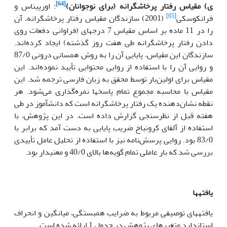
[64]
ی) مقیاس رفتار پرخاشگرانه (برای نوجوانان)
: اورپیناس و
[65]
فرانکوسکی
(2001) سازندگان مقیاس رفتار پرخاشگرانه، آن
را در 11 ماده بر اساس مقیاس 7 درجه­ای (فراوانی دفعات روی
دادن رفتار پرخاشگرانه طی هفت روز گذشته) ایجاد کرده‌اند.
سازندگان این مقیاس، پایایی آن را به روش همسانی درونی 87/0
و روایی آن را با استفاده از روایی محتوایی تأیید نموده‌اند. این
مقیاس برای اولین‌بار توسط محقق به زبان فارسی ترجمه شد. این
مقیاس با محاسبه مجموع تمام پاسخ­ها نمره‌گذاری می‌شود. هر
نقطه نشان‌دهنده یک رفتار پرخاشگرانه است که دانش­آموز در طی
هفته قبل از نظرسنجی گزارش داده است. در این پژوهش، با
استفاده از آلفای کرونباخ ضریب پایایی به دست آمد که برابر با
83/0 بود. روایی پرسش‌نامه نیز با استفاده از تحلیل عامل تأییدی
بررسی شد که بار عاملی تمام گویه‌ها بالای 40/0 و معنی­دار بود.
یافته­ها
یافته­های توصیفی
مربوط
به ضرایب همبستگی،
میانگین و
انحراف
استاندارد
متغیرهای پژوهش
در
جدول
1 ارائه شده
است.