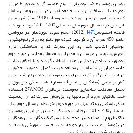
روش پژوهش حاضر، توصیفی از نوع همبستگی و به طور خاص از
نوع معادلات ساختاری است. جامعه آماری در این پژوهش شامل
کلیه دانش­آموزان پسر دوره دوم متوسطه (1918 نفر) شهرستان
هرسین در نیمسال دوم سال تحصیلی 1400-1401 بود. باتوجه‌به
قاعده استیونس
[47]
(2012) حجم نمونه موردنیاز در پژوهش
حاضر 450 نفر برآورد گردید. نمونه موردنظر به روش نمونه­گیری
خوشه­ای انتخاب شد. به این صورت که با هماهنگی اداره
آموزش‌وپرورش هرسین و مدیران و معلمان مدارس دوره دوم
به‌صورت تصادفی مدارس هدف انتخاب گردید و با اعلام رضایت
دانش­آموزان پرسشنامه­های مطالعه جهت تکمیل به‌صورت حضوری
در اختیار آنان قرار گرفت. برای تجزیه‌وتحلیل داده­ها از شاخص­های
آمار توصیفی (میانگین و انحراف معیار)، همبستگی پیرسون و
تحلیل معادلات ساختاری به‌وسیله نرم­افزار 27AMOS استفاده
شد. ملاک­های ورود آزمودنی­ها به پژوهش عبارت‌اند از: جنسیت
مذکر، اشتغال به تحصیل در دوره دوم متوسطه نیم­سال دوم سال
تحصیلی 1400- 1401، رضایت به شرکت داشتن در این پژوهش، و
ملاک خروج از مطالعه نیز عدم تمایل شرکت­کنندگان برای همکاری
در پژوهش، غیبت بیش از دو جلسه در جلسات آموزشی و ابتلا به
بیماری­های شدید روان‌پزشکی بود.