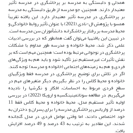
همدلی و دلبستگی به مدرسه بر پرخاشگری در مدرسه تأثیر
معنی­دار دارند. همچنین، جو مدرسه از طریق دلبستگی به مدرسه
بر پرخاشگری در مدرسه تأثیر معنی­دار دارد. این یافته تقریباً
همسو با پژوهش ال-نادی (2021) با عنوان تأثیر روابط خانوادگی و
محیط مدرسه بر رفتار پرخاشگرانه دانش­آموزان سن مدرسه است.
در تبیین این یافته­ها می‌توان گفت همان­طور که در بررسی ادبیات
علمی ذکر شد، محیط خانواده و مدرسه طور مداوم با مشکلات
پرخاشگری در نوجوانی مرتبط بوده است؛ همچنین مهم است که بر
نقش تأثیرات غیرمستقیم نیز تأکید شود و باید هم به ویژگی‌های
فردی و هم به زمینه‌های اجتماعی (خانواده و مدرسه) توجه کنند.
اگر در تلاش برای توضیح پرخاشگری در مدرسه فقط ویژگی­های
خانواده و محیط کلاس را در نظر بگیریم، دیگر متغیرهای مهم در
سطح فردی مربوط به احساسات، افکار و نگرش­ها را نادیده
می‌گیریم. در مطالعه سوتاتمینینگسیه و ارویکا (2022) در بررسی
اولیه تأثیر مستقیم مدل، محیط خانواده و محیط کلاس فقط 11
درصد از واریانس پرخاشگری مدرسه را برای پسران و دختران به
خود اختصاص دادند، اما وقتی عوامل فردی در مدل گنجانده
شدند، این مقادیر به ترتیب به 43 درصد و 49 درصد افزایش
یافت.