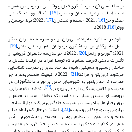
توسط اعضای آن با پرخاشگری فعال و واکنشی در نوجوانان همراه
است (سلیم، زهرا، سبحان و محمود
[15]
، 2021؛ وو، دینگ، هو،
چنگ و چن
[16]
، 2021؛ حسیه و همکاران
[17]
، 2022؛ بوتا، بویسن و
ووتر
[18]
، 2018).
علاوه بر عملکرد خانواده، می‌توان از جو مدرسه به‌عنوان دیگر
عامل تأثیرگذار بر پرخاشگری نوجوانان نام برد (ال-نادی
[19]
،
2021؛ آیورنو و راسل
[20]
، 2022). جو مدرسه به‌عنوان گروهی از
تأثیرات ذهنی تعریف می­شود که توسط افراد در ارتباط متقابل با
ساختار رسمی و همچنین شیوه مداخله مدیران مدرسه شناسایی
می‌شود (روزیتو و فرانکا
[21]
، 2022). کیفیت منحصربه‌فرد جو
مدرسه تا حد زیادی به شیوه­های خاص برخورد دانش­آموزان در
[22]
مدرسه و کلاس بستگی دارد
(لی، یو و نی
، 2021). علاوه­بر­این،
پژوهش­های پیشین نشان داده است که تعاملات مثبت با معلم از
بروز رفتارهای نادرست در مدرسه جلوگیری می‌کند (وارلا، سانچز،
تزانوس پینتو، چوکاس و بنونته
[23]
، 2021)، درحالی‌که رابطه منفی
معلم و دانش­آموز بر تنظیم روانی - اجتماعی دانش­آموزان تأثیر
منفی می‌گذارد و ممکن است به تشدید پرخاشگری در مدارس
کمک کند (مانزانو-سانچز، گومز-مارمول، والرو-والنزوئلا، و