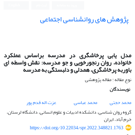
ورود به سامانه
ثبت نام
English
پژوهش های روانشناسی اجتماعی
مدل یابی پرخاشگری در مدرسه براساس عملکرد
خانواده، روان رنجورخویی و جو مدرسه: نقش واسطه ای
باوربه پرخاشگری، همدلی و دلبستگی به مدرسه
نوع مقاله : مقاله پژوهشی
نویسندگان
محمد حجتی
محمد عباسی
عزت اله قدم پور
گروه روان شناسی، دانشکده ادبیات و علوم انسانی، دانشگاه لرستان،
خرم آباد، ایران
https://doi.org/10.22034/spr.2022.348821.1763