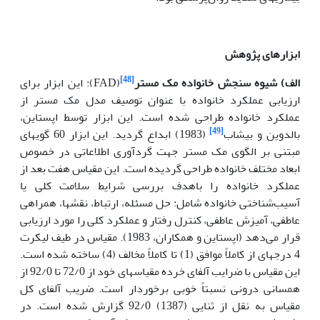
ابزارهای پژوهش
[48]
الف) شیوه سنجش خانواده مک مستر
(FAD):
این ابزار برای
ارزیابی عملکرد خانواده با عنوان توصیف مدل مک مستر از
عملکرد خانواده طراحی شده است. این ابزار توسط اپستاین،
[49]
بالدوین و بیشاب
(1983) ابداع گردید. این ابزار 60 گویه­ای
مبتنی بر الگوی مک مستر جهت گردآوری اطلاعاتی در خصوص
ابعاد مختلف خانواده طراحی گردیده است. این مقیاس هفت بعد از
عملکرد خانواده را باهدف بررسی شرایط سلامت کلی یا
آسیب‌شناختی خانواده شامل: حل مسئله، ارتباط، نقش­ها، همراهی
عاطفی، آمیزش عاطفی، کنترل رفتار و عملکرد کلی را مورد ارزیابی
قرار می‌دهد (اپستاین و همکاران، 1983). مقیاس در طیف لیکرت
4 درجه­ای از کاملاً موافق (1) تا کاملاً مخالف (4) ساخته شده است.
این مقیاس با ضرایب آلفای خرده مقیاس­های خود از 72/0 تا 92/0 از
همسانی درونی نسبتاً خوبی برخوردار است. ضریب آلفای کل
مقیاس به نقل از ثنایی (1387) 92/0 گزارش شده است. در