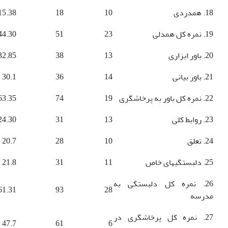
18. همدردی
10
18
15.38
19. نمره کل همدلی
23
51
44.30
20. باور ابزاری
13
38
32.85
21. باور بیانی
14
36
30.1
22. نمره کل باور به پرخاشگری
19
74
63.35
23. روابط کلی
13
31
24.30
24. تعلق
10
28
20.7
25. دلبستگی­های خاص
11
31
21.8
26. نمره کل دلبستگی به
61.31
93
28
مدرسه
27. نمره کل پرخاشگری در
47.7
61
6