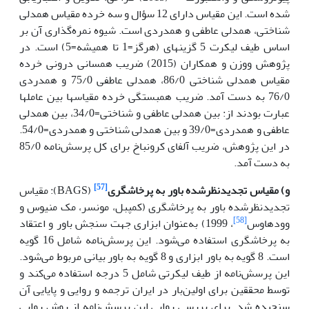
شده است. این مقیاس دارای 12 سؤال و سه خرده مقیاس همدلی
شناختی، همدلی عاطفی و همدردی است. شیوه نمره‌گذاری آن بر
اساس طیف لیکرت 5 گزینه­ای (هرگز=1 تا همیشه=5) است. در
پژوهش ووزن و همکاران (2015) ضریب همسانی درونی خرده
مقیاس همدلی شناختی 86/0، همدلی عاطفی 75/0 و همدردی
76/0 به دست آمد. ضریب همبستگی خرده مقیاس­ها بین عامل­ها
عبارت بودند از: بین همدلی عاطفی و شناختی=34/0، بین همدلی
عاطفی و همدردی=39/0 و بین همدلی شناختی و همدردی=54/0.
در این پژوهش، ضریب آلفای کرونباخ برای کل پرسش‌نامه 85/0
به دست آمد.
[57]
و) مقیاس تجدیدنظرشده
باور به پرخاشگری
(BAGS): مقیاس
تجدیدنظرشده باور به پرخاشگری (کمپبل، مونسر، مک منیوس و
[58]
وودهاوس
، 1999) به‌عنوان ابزاری جهت سنجش باور و اعتقاد
به پرخاشگری استفاده می‌شود. این پرسش‌نامه شامل 16 گویه
است. 8 گویه به باور ابزاری و 8 گویه به باور بیانی مربوط می‌شود.
این پرسش‌نامه از طیف لیکرتی شامل 5 درجه استفاده می‌کند و
توسط محققین برای اولین‌بار در ایران ترجمه و روایی و پایایی آن
سنجیده شد. برای بررسی روایی این پرسش‌نامه از روش روایی