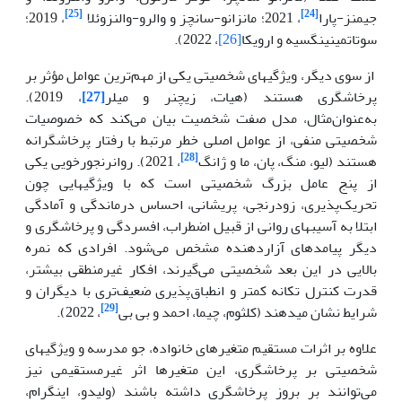
[25]
[24]
جیمنز-پارا
، 2021؛ مانزانو-سانچز و والرو-والنزوئلا
، 2019؛
سوتاتمینینگسیه و ارویکا
[26]
، 2022).
از سوی دیگر، ویژگی­های شخصیتی یکی از مهم‌ترین عوامل مؤثر بر
پرخاشگری هستند (هیات، زیچنر و میلر
[27]
، 2019).
به‌عنوان‌مثال، مدل صفت شخصیت بیان می‌کند که خصوصیات
شخصیتی منفی، از عوامل اصلی خطر مرتبط با رفتار پرخاشگرانه
[28]
هستند (لیو، منگ، پان، ما و ژانگ
، 2021). روان­رنجورخویی یکی
از پنج عامل بزرگ شخصیتی است که با ویژگی­هایی چون
تحریک‌پذیری، زودرنجی، پریشانی، احساس درماندگی و آمادگی
ابتلا به آسیب­های روانی از قبیل اضطراب، افسردگی و پرخاشگری و
دیگر پیامدهای آزاردهنده مشخص می‌شود. افرادی که نمره
بالایی در این بعد شخصیتی می‌گیرند، افکار غیرمنطقی بیشتر،
قدرت کنترل تکانه کمتر و انطباق‌پذیری ضعیف‌تری با دیگران و
[29]
شرایط نشان می­دهند (کلثوم، چیما، احمد و بی بی
، 2022).
علاوه بر اثرات مستقیم متغیرهای خانواده، جو مدرسه و ویژگی­های
شخصیتی بر پرخاشگری، این متغیرها اثر غیرمستقیمی نیز
می‌توانند بر بروز پرخاشگری داشته باشند (ولیدو، اینگرام،