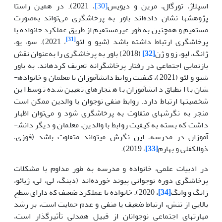
اسپلاژ، تورگال، مرین و دیویس
[30]
، 2021). در همین راستا
پژوهش­ها نشان داده‌اند باور به پرخاشگری می‌تواند به‌صورت
مستقیم و همچنین به طور غیرمستقیم از طریق عملکرد خانواده با
[31]
پرخاشگری ارتباط داشته باشد (شیو و لئو
، 2021). سو، یو،
ژانگ، لیو، زو و ژن
[32]
(2018) باور به پرخاشگری را به‌عنوان نقش
بازنمایی اجتماعی در رفتار پرخاشگرانه تعریف کرده­اند. به باور
شیو و لئو (2021)، کیفیت روابط دانش­آموزان با معلمان و خانواده­
شان با انطباق دانش­آموزان با هنجارهای تعیین شده توسط این
شخصیت­ها ارتباط دارد. روابط منفی
نوجوان با والدین ممکن است
منجر به نگرش­های متفاوت به پرخاشگری شود و می‌توان اظهار
داشت که بسته به کیفیت روابط با والدین، معلمان و دیگر دانش­
آموزان در مدرسه، این نگرش می­تواند متفاوت باشد (فوزی،
ذوالکفلی و بهارم
[33]
، 2019).
در ادبیات علمی، خانواده و مدرسه به طور مداوم با مشکلات
پرخاشگری دوره نوجوانی پیوند خورده‌اند (دینگ، لی، لی، ژیائو،
ژانگ و وانگ
[34]
، 2020). خانواده با عملکرد ضعیف که دارای سطح
بالایی از تنش، ارتباط ضعیف یا منفی و عدم حمایت است، بر رشد
مهارت­های اجتماعی نوجوانان از قبیل همدلی تأثیرگذار است،