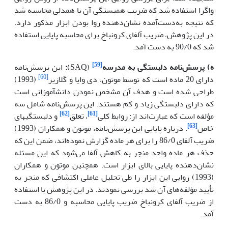
واگرا استفاده شد که ضریب همبستگی آن با همدلی محاسبه شد
که نتیجه به‌دست‌آمده نشان‌دهنده روا بودن ابزار مذکور دارد.
در این پژوهش، ضریب آلفای کرونباخ برای محاسبه پایایی استفاده
شد که 90/0 به دست آمد.
[59]
ه) پرسش‌نامه
دلبستگی
به
مدرسه
(SAQ)
:
این پرسش‌نامه
[60]
دارای 20 ماده­ است که توسط موتون، دی وایا و گلازیر
(1993)
طراحی شده است و هدف آن مشخص نمودن دانش­آموزانی است
که دارای دلبستگی زیاد و کم هستند. این پرسش‌نامه شامل سه
[62]
[61]
مؤلفه است که عبارت‌اند از: روابط کلی
، تعلق
و دلبستگی­های
[63]
خاص
.
درباره پایایی این پرسش‌نامه، موتون و همکاران (1993)
ضریب آلفای 86/0 را برای
هر ماده گزارش نموده‌اند، ضمن این که
حذف هر ماده واحد منجر به کاهش آلفا می‌شود که این مسئله
نشان‌دهنده پایایی بالای ابزار است. همچنین موتون و همکاران
(1993) روایی این ابزار را طی تحلیل عاملی اکتشافی که منجر به
تأیید مؤلفه‌های آن شد بررسی نمودند. در این پژوهش با استفاده
از ضریب آلفای کرونباخ ضریب پایایی محاسبه و 86/0 به دست
آمد.