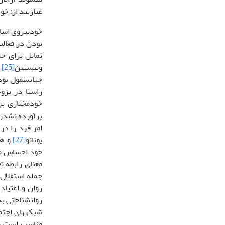
عبارتند از: خو
خودپیروی اشار
بودن در فعالی
تمایل برای ح
وینستین
[25]
جهانشمول بوده
راستا در پژ
خودمختاری بر
برآورده نشدن 
یونانو
[27]
و همکاران، 7
خود احساس مثب
معنای رابطه 
جمله استقلال 
روان و اعتیاد
روانشناختی به
شبکه­های اجتم
مناسب است و خ