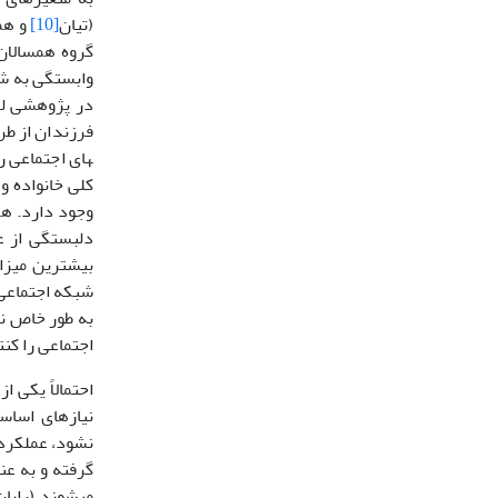
(تیان
[10]
و همکاران،
گروه همسالان 
وابستگی به شک
در پژوهشی ل
فرزندان از طرف
های اجتماعی ر
کلی خانواده و 
وجود دارد. ه
دلبستگی از ع
بیشترین میزان
شبکه اجتماعی 
به طور خاص نق
اجتماعی را کنت
احتمالاً یکی ا
نیازهای اساسی
نشود، عملکرد 
گرفته و به عن
می­شوند (رایا