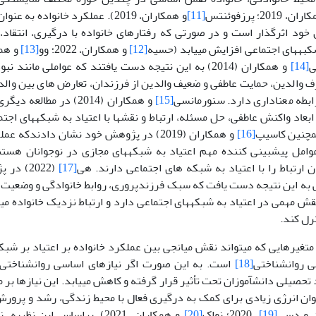
 2019؛ پرزفوئنتس
[11]
و همکاران، 2019). عملکرد خانواده ب
خود اثرگذار است و در صورتی که رفتارهای خانواده با درگیری، انتقاد،
به­های اجتماعی افزایش می­یابد (حسیه
[12]
و همکاران، 2022؛ وو
[13]
ی
[14]
و همکاران (2014) به این نتیجه دست یافتند که عواملی مانند
 والدین، حمایت عاطفی و ضعیف والدین از فرزندان، تعارض های بین والد و
ابطه معناداری دارد. سنورمانسی
[15]
و همکاران (2014) در مط
ابعاد واکنش عاطفی، حل مسئله، ارتباط و نقش­ها با اعتیاد به شبکه­های اجت
مچنین کاسیپ
[16]
و همکاران (2019) در پژوهش خود نشان دادند
وامل پیش­بینی کننده مهم اعتیاد به شبکه­های مجازی در نوجوانان هس
 ارتباط را با اعتیاد به شبکه های اجتماعی دارند. هی
[17]
(2022) 
به این نتیجه دست یافت که سبک فرزندپروری، روابط خانوادگی و وضعیت ا
ش مهمی در اعتیاد به شبکه­های اجتماعی دارد و ارتباط نزدیک خانواده می­
رل کند.
ز متغیرهایی که می­تواند نقش میانجی بین عملکرد خانواده بر اعتیاد بر شب
 روان­شناختی
[18]
است. به این صورت اگر نیازهای اساسی روانشناختی 
تحصیلی دانش­آموزان تحت تأثیر قرار گرفته و کاهش می­یابد. این نیازها بر
وان انرژی زیادی برای کمک به درگیری فعال با محیط زندگی، رشد و پرور
ن و دسی
[19]
، 2020؛ نواک
[20]
و همکاران، 2021). براساس این 