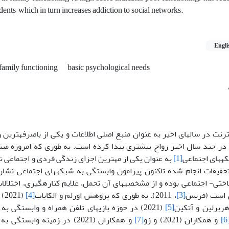
ents, which in turn increases addiction to social networks.
Engli
family functioning
basic psychological needs
نترنت در سال­های اخیر به عنوان منبع اصلی اطلاعات و یکی از باصرفه­ترین 
در چند سال اخیر رواج بیشتری پیدا کرده است. به طوری که امروزه می­تو
که­های اجتماعی
[1]
به عنوان یکی از مهترین اجزای زندگی فردی و اجتماعی
جم تحقیقات انجام شده تاکنون پیرامون وابستگی به شبکه­های اجتماعی ن
اختی- اجتماعی بوده و از مشخصه­های آن تحمل، علایم کناره­گیری، اختلال
ی است (فریس
[3]
، 2011). به طوری که پژوهش اوزلم و الکایاب
[4]
(1
هربرلین و آتکین
[5]
(2021) در حوزه بازی­های تلفن همراه و وابستگی ب
[
و همکاران (2021) و زو
[7]
و همکاران (2021) در زمینه واب