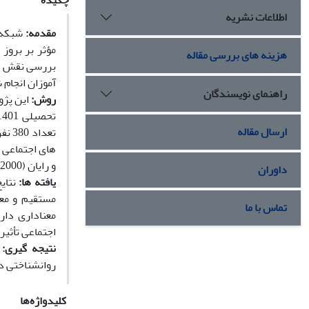
چکیده
اطلاعات نشریه
مقدمه:
شبکه ­
مؤثر بر بروز
هزینه های بررسی مقاله
بررسی نقش عملک
آموزان انجام
راهنمای نویسندگان
روش:
این پژو
ارسال مقاله
تعداد
و رایان (2000) استفاده شد. داده­ ها به کمک همبستگی پیرسون و تحلیل معادلات ساختاری تجزیه و تحلیل شدند.
داوران
یافته­ ها:
نتایج
مستقیم و معن
تماس با ما
معناداری دار
اجتماعی تأثیر غ
نتیجه ­گیری:
ا
روانشناختی در
کلیدواژه‌ها