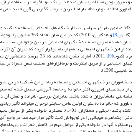
 و به روز بودن مسئله را نشان می­دهد. از یک سوء افراط در استفاده از آن،
ناوری اطلاعات و ارتباطات از اصلی­ترین سرمایه­گذاری­های قرن جدید تلقی 
امروزه بالغ بر 533 میلیون نفر در سراسر دنیا از شبکه های اجتماعی استفاده می­کن
(گلبهار
[8]
و همکاران، 2010) که در این میان 
شان دهنده میزان استفاده شبکه­های اجتماعی در بین نوجوانان است. بنابر
اده از این شبکه­های اجتماعی با هم ارتباط برقرار کرده که میزان آن اگر بی
ود (کیوجا
[9]
، 2011). آمارها نشان داده­اند که 33
های اجتماعی و از طریق اینترنت و نرم­افزارهای مختلف تلفن همراه پر می­کن
عیمی، 1396).
نش­آموزان در شبکه­های اجتماعی و استفاده زیاد از این شبکه­ها در پی ب
ی از دغدغه­های امروزی اکثر خانواده و جامعه آموزشی تبدیل شده که می­توا
شناختی دانش­آموزان داشته باشد. بنابراین بررسی خانواده­ و نقش آن در
 طوری که خانواده به عنوان اولین عامل حمایتی نوجوان می­تواند تأثیر زیادی
شخصیتی او داشته باشد (حجتی و همکاران، 1401). عملکرد خانواد
عملکرد آن­ها در خانواده یکی از عوامل مهم در کاهش خطرات و رویدادهای 
محیط خانوادگی، خانواده نقش اساسی در چندین حوزه مختلف شایستگی 