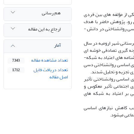
هم رسانی
کی از مؤلفه­ های بین فردی
ین رو، پژوهش حاضر با هدف
سی روانشناختی در دانش ­
ارجاع به این مقاله
رستانی شهر ارومیه در سال
آمار
ش نمونه­ گیری تصادفی خوشه­ ای
شنامه­ های اعتیاد به شبکه­
تعداد مشاهده مقاله
7,343
2012)، عملکرد خانواده اپشتاین و همکاران (2003) و نیازهای اساسی روانشناختی دسی
تعداد دریافت فایل
1,712
اصل مقاله
ای اساسی روانشناختی تأثیر
ی اجتماعی تأثیر معکوس و
 بر اعتیاد به شبکه­ های
جب کاهش نیازهای اساسی
ماعی می­شود.