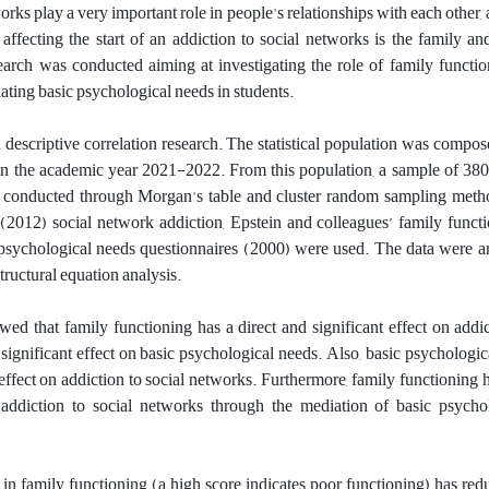
rks play a very important role in people's relationships with each other, 
ffecting the start of an addiction to social networks is the family and
earch was conducted aiming at investigating the role of family functio
ting basic psychological needs in students.
descriptive correlation research. The statistical population was compos
in the academic year 2021-2022. From this population, a sample of 380
 conducted through Morgan's table and cluster random sampling metho
 (2012) social network addiction, Epstein and colleagues’ family funct
psychological needs questionnaires (2000) were used. The data were a
tructural equation analysis.
ed that family functioning has a direct and significant effect on addic
significant effect on basic psychological needs. Also, basic psychologi
 effect on addiction to social networks. Furthermore, family functioning h
n addiction to social networks through the mediation of basic psycho
in family functioning (a high score indicates poor functioning) has red