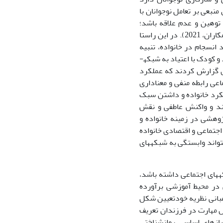
ه عنوان منبعی بر تعامل نوجوانان با
 توهین و عدم علاقه باشد؛
و همکاران، 2021). در این راستا
 نبود انسجام در خانواده، تنبیه
 کودک با اعتیاد به شبکه­
العه دیگری گزارش کردند که عملکرد
ماعی رابطه منفی و معناداری
که عملکرد خانواده و داشتن سبک
تند و واکنش عاطفی و نقش
در پژوهشی در زمینه خانواده و
جتماعی و اقتصادی خانواده
تواند وابستگی به شبکه­های
که­های اجتماعی داشته باشد،
در محیط آموزشی برآورده
 مبانی نظریه خودتعیین شکل
ش مهارت در فرزندان تعریف
نظریه، نیازهای اساسی روان­شناختی