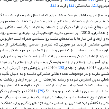
دپیروی
[21]
، شایستگی
[22]
و ارتباط
[23]
.
ه به آزادی و داشتن فرصت بیشتر برای انجام اعمال اشاره دارد. شایستگی 
ت های موردنظر و دستیابی به نتایج از قبل پیش­بینی شده است مشخص می ش
مایت واقع شدن از طرف دیگران و اعتماد به افراد دیگر است (اکلیر-پی
و همکاران، 2016). بر اساس نظریه خودتعیین­گری، نیازهای اساسی
 و ارضای این نیازها با پیامدهای مثبت روانشناسی همراه است (مارتوس 
وهشی مشخص گردید در صورتی که نیازهای اساسی روانشناختی از جمل
آورده شوند، احساس عزت نفس و خودارزشمندی در فرد شکل می­گیرد
این نیازها، فرد درکی ضعیف، منفی و انتقادآمیز نسبت به خود و جنبه­های
201). پاپالیا و اولدوز
[28]
(2010) در پژوهش خود گزارش کردند
تی دارند و در موضوعات عمده علائق مشترکی داشته و به دنبال تأئید وا
تعاملی بدون استرس نبوده و ریشه تعارضات آن در حوزه ارضای رضایت بخ
و احساس کفایت است و این می­تواند ارتباط عملکرد خانواده با نیازهای روا
 به فضای مجازی را تأیید کند. ریو و تسنگ
[29]
(2011) در پژوهش دی
 عنوان منبع احساسات مثبت می­تواند در ایجاد رفتارهای مثبت و سازگارانه ن
اعی را کاهش می­دهند؛ زیر بر اساس نظریه خودتعیین گری برای عملکرد 
انواده نقش اساسی در این زمینه ایفا می­نماید و محیط­هایی که برای خو