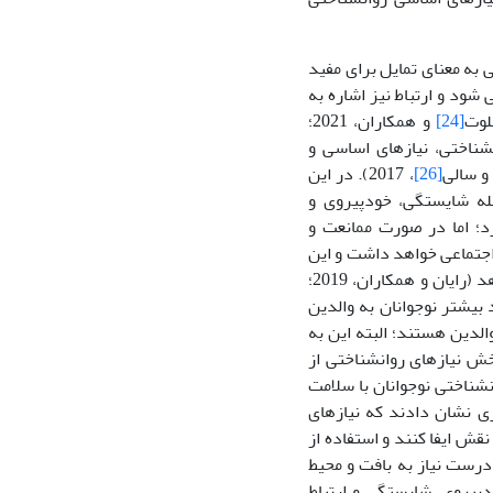
به معنای تمایل برای مفید
ود و ارتباط نیز اشاره به
لوت
[24]
و همکاران، 2021؛
 روانشناختی، نیازهای اساسی و
و سالی
[26]
، 2017). در این
ه شایستگی، خودپیروی و
؛ اما در صورت ممانعت و
 اجتماعی خواهد داشت و این
امر فرد را در برابر آسیب­های اجتماعی از جمله وابستگی به شبکه­های اجتماعی قرار می­دهد (رایان و همکاران، 2019؛
 بیشتر نوجوانان به والدین
لدین هستند؛ البته این به
ش نیازهای روانشناختی از
نشناختی نوجوانان با سلامت
گری نشان دادند که نیازهای
قش ایفا کنند و استفاده از
درست نیاز به بافت و محیط
دپیروی، شایستگی و ارتباط