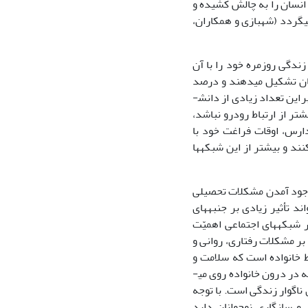
 انسان را به چالش کشیده و
می­گردد (شهبازی و همکاران،
ند و زندگی روزمره خود را با آن
تعداد 363 میلیون را نوجوانان تشکیل می­دهند و درصد
این تعداد زیادی از دانش­
شتر از ارتباط رودرو نباشد،
 درصد دانش­آموزان مدارس، اوقات فراغت خود با
ند و بیشتر از این شبکه­ها
ه وجود آمدن مشکلات تحصیلی
ند تأثیر زیادی بر جنبه­های
 شبکه­های اجتماعی اهمیّت
 بر مشکلات رفتاری، روانی و
ه یکی از عوامل محیط خانواده است که سلامت و
بهزیستی جسمانی، اجتماعی و هیجانی را در نوجوانان تحت تأثیر قرار می­دهد. در واقع آنچه در درون خانواده روی می­
ناگوار زندگی است. با توجه
و سازگاری نوجوانان دارد