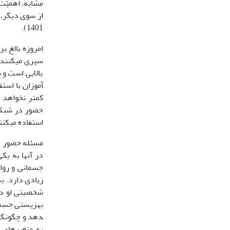
مشابه، اهمیّت
از سوی دیگر، ف
1401).
سپری می­کنند 
بالایی است و ن
آموزان با استف
کمتر نخواهد ب
حضور در شبکه­
استفاده می­کنند (ن
مسئله حضور دا
در آن­ها به یک
جسمانی و روان
زیادی دارد. به
دهد و چگونگی 
به متغیرهای 