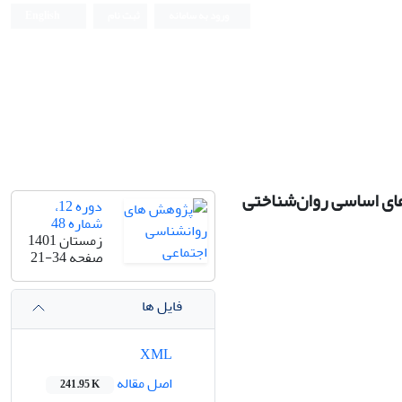
ورود به سامانه
ثبت نام
English
ای اساسی روان‌شناختی ‏
دوره 12،
شماره 48
زمستان 1401
صفحه
21-34
فایل ها
XML
اصل مقاله
241.95 K