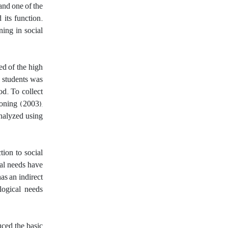
and one of the
 its function.
ning in social
ed of the high
 students was
d. To collect
ioning (2003),
nalyzed using
tion to social
cal needs have
as an indirect
logical needs
uced the basic