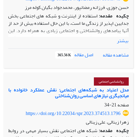
حسن جوزی، فرزانه رمضانپور، محمدجواد بگیان کوله مرز
چکیده
مقدمه:
استفاده از اینترنت و شبکه ­های اجتماعی بخش
جدایی­ن اپذیر از زندگی ما است، با این حال استفاده بیش از حد از
آن­ها پیامدهای روانشناختی و اجتماعی زیادی به­ همراه دارد. این
پژوهش با هدف الگویی ساختاری سبک­های دلبستگی، سه گانه
بیشتر
تاریک شخصیت، حساسیت به طرد شدن با اعتیاد به شبکه­ های
اجتماعی با میانجی­گری مهارت­های ارتباطی در دانش ­آموزان انجام
اصل مقاله
مشاهده مقاله
365.56 K
شد.
روش:
روش پژوهش توصیفی- همبستگی از نوع مدل­یابی
معادلات ساختاری است. جامعه آماری این پژوهش را کلیه دانش­
آموزان مقطع متوسطه دوم شهرستان نورآباد (دلفان) در سال
تحصیلی 1400 تشکیل می­دهند. نمونه پژوهش 400 نفر از دانش­
روانشناسی اجتماعی
آموزان مقطع متوسطه دوم شهرستان نورآباد (دلفان) بود که به
مدل اعتیاد به شبکه‌های اجتماعی: نقش عملکرد خانواده با
میانجیگری نیازهای اساسی روان‌شناختی ‏
روش نمونه­ گیری خوشه­ ای انتخاب شدند و به پرسشنامه­ های
سبک­های دلبستگی هازن و شیور (1987)، سه گانه تاریک شخصیت
صفحه
21-34
جونز و پائلوس (2014)، پرسشنامه حساسیت به طرد دونی و
https://doi.org/10.22034/spr.2023.374513.1796
فلدمن (1996)، پرسشنامه اعتیاد به شبکه­ های اجتماعی توتگون-
زهرا زینالی، علی زینالی
یونال و دنیز (2015) و مهارت­ های ارتباطی کروکوت (1996) به
چکیده
مقدمه:
شبکه ­های اجتماعی نقش بسیار مهمی در روابط
صورت آنلاین پاسخ دادند.
یافته­ ها:
نتایج حاصل از مدل­یابی معادله