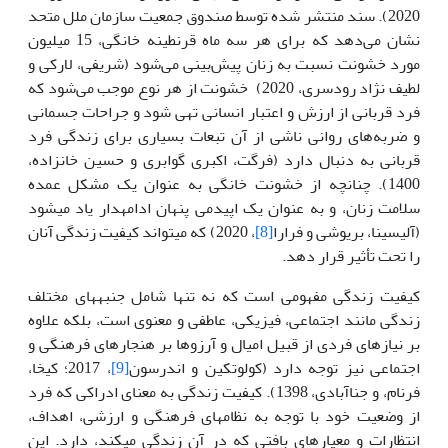
2020). سند منتشر شده توسط صندوق جمعیت سازمان ملل متحد
نشان می‌دهد که برای هر سه ماه قرنطینه خانگی، 15 میلیون
مورد خشونت نسبت به زنان پیش‌بینی می‌شود (شریفی، لارکی و
لطیف نژاد رودسری، 2020) خشونت از هر نوع موجب می‌شود که
فرد قربانی از ارزش و اعتبار انسانی تهی شود و جراحات جسمانی
و ضربه‌های روانی ناشی از آن تبعات بسیاری برای زندگی فرد
قربانی به دنبال دارد (فرگت، اکبری گوابری و حسین خانزاده،
1400). چنانچه از خشونت خانگی به عنوان یک مشکل عمده
سلامت زنان، و به عنوان یک اپیدمی پنهان ادامه­دار یاد می­شود
‌(آلیسینا، بریوشی و فرارا
[8]
، 2020) که می­تواند کیفیت زندگی آنان
را تحت تأثیر قرار دهد.
کیفیت زندگی مفهومی است که نه تنها شامل جنبه­های مختلف
زندگی مانند اجتماعی، فیزیکی، عاطفی و معنوی است، بلکه علاوه
بر نیازهای فردی از قبیل امیال و آرزوها بر هنجارهای فرهنگی و
اجتماعی نیز توجه دارد (کولوتکین و اندرسون
[9]
، 2017؛ کیخا،
فرنام، و جناآبادی، 1398). کیفیت زندگی به معنای ادراکی که فرد
از وضعیت خود با توجه به نظام­های فرهنگی و ارزشی، اهداف،
انتظارات و معیارهای بافتی که در آن زندگی می­کند، دارد. این