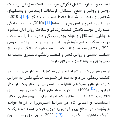
اهداف و معیارها شامل نگرش فرد به سلامت فیزیکی، وضعیت
روحی و روانی و سطح استقلال، ارتباطات اجتماعی، وابستگی­های
شخصی و تعامل با شرایط محیط است (رب و کوپ
[10]
، 2019).
براساس نتایج پژوهش وچهر و شاما
[11]
(2010) خشونت خانگی
علیه زنان موجب کاهش کیفیت زندگی و سلامت روان آنان می­شود
و توانایی، استقلال و مولد بودن زندگی عادی آنها را به شدت
تهدید می­کند. نتایج پژوهش ستایش، ازوجی، بخشی‌زاده و نجومی
(1395) نشان می­دهد زنانی که سابقه خشونت خانگی دارند، از
سلامت جسمی و روانی کمتر و کیفیت زندگی پایین­تری نسبت به
زنان بدون سابقه خشونت برخوردارند.
از سازه­هایی که در شرایط بحرانی محتمل‌تر به نظر می‌رسد و در
کیفیت زندگی افراد و به تبع آن خشونت خانگی نقش به سزایی
دارد، می­توان سبکهای مقابله با استرس را نام برد. از نظر
[12]
لازاروس
(1993) سبکهای مقابله‌ای فرآیندهایی پویا شامل
تلاش‌های شناختی و رفتاری که افراد برای مفهوم سازی افکار،
احساسات و اعمالی که در شرایط استرس‌زا با آن‌ها مواجه
می‌شوند، در سطح بین فردی یا درون فردی استفاده می‌کنند
(گارگ، چاهان، سینگ و بنسال
[13]
، 2022). طبق مدل ریچاردسون