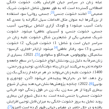
عیله زنان در سراسر جهان افزایش یافت. خشونت خانگی
اصطلاحی گسترده است که به طور معمول شامل خشونت شریک
[3]
[2]
صمیمی
(مانند خشونت جنسی
، جسمی، روانی) سوء استفاده
از بزرگترها (به عنوان مثال اقدامات سهل انگارانه یا عمدی که
باعث آسیب می­شود) و کودک آزاری (شامل بی‌توجهی، آسیب
جسمی، خشونت جنسی، و آسیب­های عاطفی) می­شود. خشونت
شریک صمیمی
یکی از شایع­ترین شکل خشونت علیه زنان در
سراسر جهان است و شامل: 1) خشونت فیزیکی، 2) خشونت
[4]
جنسی و 3) سوء رفتار عاطفی
می­شود (زاپاتر-فجاری، کرسپو-
سانمیگل، پولوپولوس، هیدالگو و سالوادور
[5]
، 2021). بسیاری از
زنان صرفاً به دلیل زن بودنشان انواع خشونت را در سطح جامعه و
خانواده تجربه می‌کنند (یزدان پناه دولت‌آبادی، توحیدی و رحمتی ،
1400). خشونت علیه زنان می‌تواند در هر مرحله از زندگی یک زن
رخ دهد، اما در بحران‌ها پیچیده‌تر می‌شود (آدن، چودوری و
بونهی
[6]
، 2022). چنانچه پژوهش‌ها نشان می‌دهند پیش از شیوع
بیماری کرونا از هر سه زن، یک زن در طول زندگی خود قربانی
خشونت جسمی یا جنسی شده است. به دنبال شیوع این بیماری
روند تمایل به بروز خشونت خانگی به میزان قابل توجهی افزایش
یافته و در حال حاضر در مقیاس جهانی ظهور کرده است (امیزو
[7]
،