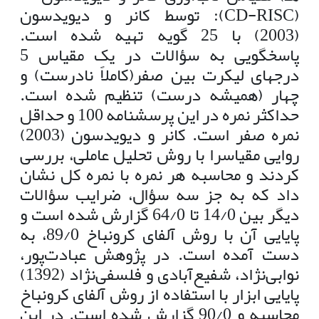
(CD-RISC):
توسط کانر و دیویدسون
(2003) با 25 گویه تهیه شده است.
پاسخگویی به سؤالات در یک مقیاس 5
درجه­ای لیکرت بین صفر(کاملاً نادرست) و
چهار (همیشه درست) تنظیم شده است.
حداکثر نمره در این پرسشنامه 100 و حداقل
نمره صفر است. کانر و دیویدسون (2003)
روایی مقیاسرا با روش تحلیل عاملی، بررسی
کردند و محاسبه هر نمره با نمره کل نشان
داد که به جز سه سؤال، ضرایب سؤالات
دیگر بین 14/0 تا 64/0 گزارش شده است و
پایایی آن با روش آلفای کرونباخ 89/0، به
دست آمده است. در پژوهش عبادت‌پور،
نوابی‌نژاد، شفیع‌آبادی و فلسفی‌نژاد (1392)
پایایی ابزار با استفاده از روش آلفای کرونباخ
محاسبه و 90/0 گزارش شده است. در این