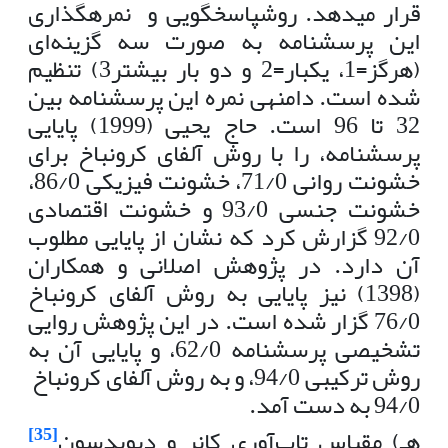
قرار می­دهد. روشپاسخگویی و نمره­گذاری
این پرسشنامه به صورت سه گزینه‌ای
(هرگز=1، یکبار=2 و دو بار بیشتر3) تنظیم
شده است. دامنه­ی نمره این پرسشنامه بین
32 تا 96 است. حاج یحیی (1999) پایایی
پرسشنامه، را با روش آلفای کرونباخ برای
خشونت روانی 71/0، خشونت فیزیکی 86/0،
خشونت جنسی 93/0 و خشونت اقتصادی
92/0 گزارش کرد که نشان از پایایی مطلوب
آن دارد. در پژوهش اصلانی و همکاران
(1398) نیز پایایی به روش آلفای کرونباخ
76/0 گزار شده است.
در این پژوهش روایی
تشخیصی پرسشنامه 62/0، و پایایی آن به
روش ترکیبی 94/0، و به روش آلفای کرونباخ
94/0 به دست آمد.
[35]
هـ) مقیاس تاب‌آوری کانر و دیویدسون