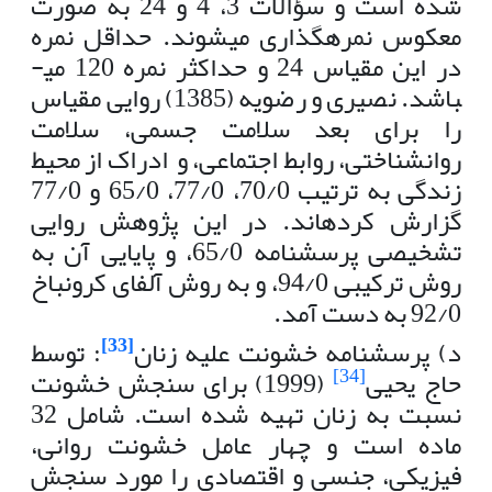
شده است و سؤالات 3، 4 و 24 به صورت
معکوس نمره­گذاری می­شوند. حداقل نمره
در این مقیاس 24 و حداکثر نمره 120 می­
باشد. نصیری و رضویه (1385) روایی مقیاس
را برای بعد سلامت جسمی، سلامت
روانشناختی، روابط اجتماعی، و ادراک از محیط
زندگی به ترتیب 70/0، 77/0، 65/0 و 77/0
گزارش کرده­اند. در این پژوهش روایی
تشخیصی پرسشنامه 65/0، و پایایی آن به
روش ترکیبی 94/0، و به روش آلفای کرونباخ
92/0 به دست آمد.
[33]
د) پرسشنامه خشونت علیه زنان
:
توسط
[34]
حاج یحیی
(1999) برای سنجش خشونت
نسبت به زنان تهیه شده است. شامل 32
ماده است و چهار عامل خشونت روانی،
فیزیکی، جنسی و اقتصادی را مورد سنجش