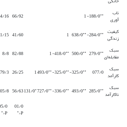
خانگی
تاب
**
4/16
66/92
1
188/0-
آوری
کیفیت
**
**
1/15
41/60
1
638/0
284/0-
زندگی
سبک
**
**
**
8/8
82/88
1
418/0-
500/0
279/0
مقابله‌ای
سبک
**
**
**
79/3
26/25
1
493/0
325/0-
325/0-
077/0
کارآمد
سبک
*
**
**
**
**
05/8
56/63
131/0
727/0
336/0-
493/0
285/0
ناکارآمد
05/0
01/0
*
*
P<
P<