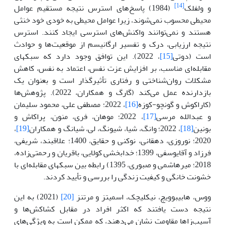
[14]
و ولفلک
(1984) پاسخ‌های استرس نتیجه مستقیم عوامل
محیطی محسوب نمی‌شوند، زیرا عوامل محیطی به خودی خود خنثی
هستند و نمی‌توانند واکنش‌های استرسی ایجاد کنند. استرس
نتیجه ارزیابی، درک و تفسیر ارگانیسم از موقعیت‌ها و حوادث
است (دوتی
[15]
، 2022). این توافق وجود دارد که سبکهای
مقابله‌ای مناسب، بر افزایش عزت نفس، اعتماد به نفس، کاهش
مشکلات روان‌شناختی و رفتاری تأثیرگذار است و بعنوان یک
بازدارنده عمل می‌کند (گارگ و همکاران، 2022). پژوهش‌ها
(کاراکوش و گونچو-کوزه
[16]
، 2022؛ مصطفی علی، محمود سلیمان
و عبدالله مرسی
[17]
، 2022؛ موهان، فری، منون، پراکاش و
بونین
[18]
، 2022؛ وانگ، شیا، شیونگ، لی، شیانگ و همکاران
[19]
،
2020؛ نوروزی، دهقانی، نوکنی و حقایق، 1400؛ علاقبند، شریفی،
فرزاد و آقایوسفی، 1399؛ خدابخشی کولایی، باقریان و رحمتی‌زاده،
2018؛ میرهاشمی و صبوری، 1395) رابطه بین سبکهای مقابله‌ای با
خشونت خانگی و کیفیت زندگی را بررسی و تأیید کردند.
ووس، هابیبوویچ، نیکلیچک، اسمیتز و مرتنز
[20]
(2021) به این
نتیجه دست یافتند که اکثر افراد در مقابل کشاکش‌ها و
آسیب‌زاها مقاومت نشان می‌دهند، که ممکن است به ویژگی‌های