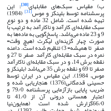
[30]
ب) مقیاس سبک‌های مقابله­ای
: این
[31]
پرسشنامه توسط بلینگز و موس
(1984)
تهیه شده است. شامل 32 ماده و دو نوع
سبک مقابله‌ای کارآمد و ناکارآمد به ترتیب با
9 و 23 ماده می‌باشد. پاسخ‌گویی به ماده‌ها به
صورت چهار گزینه‌ای لیکرت (هیچ وقت=
صفر تا همیشه= 3) تنظیم شده است. دامنه
نمره در سبک مقابله‌ای کارآمد صفر تا 27 و
نقطه برش 14، و در سبک مقابله‌ای ناکارآمد
صفر تا 69 و نقطه برش 35 می‌باشد (بلینگز و
موس، 1984). این مقیاس در ایران توسط
حسینی قدمگانی(1376) هنجاریابی شده و
ضریب پایایی بازآزمایی پرسشنامه 79/0 و
اعتبار همسانی درونی آن از 41/0 تا
66/0گزارش شده است (همایون‌نیا
فیروزجاه، شیخ، حمایت طلب، 1392). در