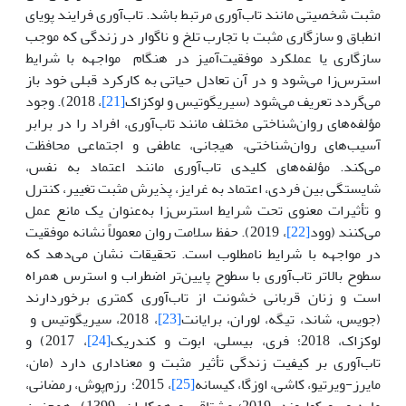
مثبت شخصیتی مانند تاب‌آوری مرتبط باشد. تاب‌آوری فرایند پویای
انطباق و سازگاری مثبت با تجارب تلخ و ناگوار در زندگی که موجب
سازگاری یا عملکرد موفقیت‌آمیز در هنگام مواجهه با شرایط
استرس‌زا می‌شود و در آن تعادل حیاتی به کارکرد قبلی خود باز
می‌گردد تعریف می‌شود (سیریگوتیس و لوکزاک
[21]
، 2018). وجود
مؤلفه‌های روان‌شناختی مختلف مانند تاب‌آوری، افراد را در برابر
آسیب‌های روان‌شناختی، هیجانی، عاطفی و اجتماعی محافظت
می‌کند. مؤلفه‌های کلیدی تاب‌آوری مانند اعتماد به نفس،
شایستگی بین فردی، اعتماد به غرایز، پذیرش مثبت تغییر، کنترل
و تأثیرات معنوی تحت شرایط استرس‌زا به‌عنوان یک مانع عمل
می‌کنند (وود
[22]
، 2019). حفظ سلامت روان معمولاً نشانه موفقیت
در مواجهه با شرایط نامطلوب است. تحقیقات نشان می‌دهد که
سطوح بالاتر تاب‌آوری با سطوح پایین‌تر اضطراب و استرس همراه
است و زنان قربانی خشونت از تاب‌آوری کمتری برخوردارند
(جویس، شاند، تیگه، لوران، برایانت
[23]
، 2018، سیریگوتیس و
لوکزاک، 2018؛ فری، بیسلی، ابوت و کندریک
[24]
، 2017) و
تاب‌آوری بر کیفیت زندگی تأثیر مثبت و معناداری دارد (مان،
مایرز-ویرتیو، کاشی، اوزگا، کیسانه
[25]
، 2015؛ رزم‌پوش، رمضانی،
ماردپور و کولیوند، 2019؛ مشتاقی و همکاران، 1399). همچنین