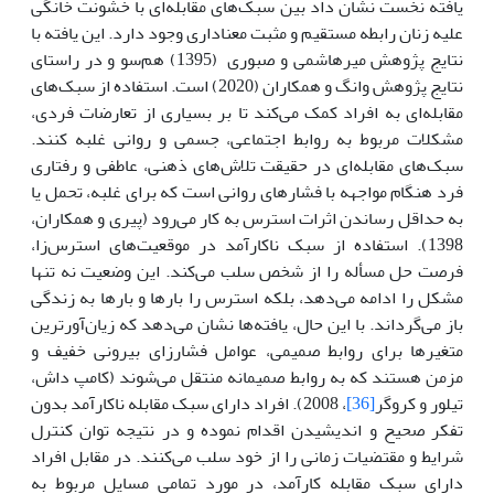
یافته نخست نشان داد بین سبک‌های مقابله‌ای با خشونت خانگی
علیه زنان رابطه مستقیم و مثبت معناداری وجود دارد. این یافته با
نتایج پژوهش میرهاشمی و صبوری (1395) هم‌سو و در راستای
نتایج پژوهش وانگ و همکاران (2020) است. استفاده از سبک‌های
مقابله‌ای به افراد کمک می‌کند تا بر بسیاری از تعارضات فردی،
مشکلات مربوط به روابط اجتماعی، جسمی و روانی غلبه کنند.
سبک‌های مقابله‌ای در حقیقت تلاش‌های ذهنی، عاطفی و رفتاری
فرد هنگام مواجهه با فشارهای روانی است که برای غلبه، تحمل یا
به حداقل رساندن اثرات استرس به کار می‌رود (پیری و همکاران،
1398). استفاده از سبک ناکارآمد در موقعیت‌های استرس‌زا،
فرصت حل مسأله را از شخص سلب می‌کند. این وضعیت نه تنها
مشکل را ادامه می‌دهد، بلکه استرس را بارها و بارها به زندگی
باز می‌گرداند. با این حال، یافته‌ها نشان می‌دهد که زیان‌آورترین
متغیرها برای روابط صمیمی، عوامل فشارزای بیرونی خفیف و
مزمن هستند که به روابط صمیمانه منتقل می‌شوند (کامپ داش،
تیلور و کروگر
[36]
، 2008). افراد دارای سبک مقابله ناکارآمد بدون
تفکر صحیح و اندیشیدن اقدام نموده و در نتیجه توان کنترل
شرایط و مقتضیات زمانی را از خود سلب می‌کنند. در مقابل افراد
دارای سبک مقابله کارآمد، در مورد تمامی مسایل مربوط به