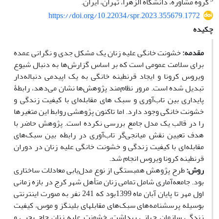
گروه مشاوره، دانشگاه الزهرا، تهران، ایران.
https://doi.org/10.22034/spr.2023.355679.1772
چکیده
مقدمه:
خشونت خانگی علیه زنان یک مشکل جدی و نگرانی عمده
برای سلامت عمومی است که بر اساس گزارش‌ها به دنبال شیوع
ویروس کرونا و ایجاد قرنطینه خانگی به یک اپیدمی دنباله‌دار
تبدیل شده است. مرور نظام‌­مند پژوهش‌­ها نشان می‌دهد، رابطۀ
پایداری بین تاب‌آوری و سبک های مقابله‌ای با کیفیت زندگی و
خشونت خانگی وجود دارد. اما تاکنون پژوهشی روابط این متغیرها
را در قالب یک مدل جامع بررسی نکرده است. پژوهش حاضر با
هدف تعیین نقش میانجی‌گر تاب‌آوری در رابطه بین سبک‌های
مقابله‌ای با کیفیت زندگی و خشونت خانگی علیه زنان در دوران
قرنطینه کرونا ویروس انجام شد.
روش:
طرح پژوهش همبستگی از نوع مدل‌یابی معادلات ساختاری
بود. جامعه‌آماری شامل تمامی زنان متأهل شهر کرج در بازه زمانی
اول مهر تا پایان آبان ماه 1399بود که 241 نفر به صورت اینترنتی
بوسیله پرسشنامه‌های سبک‌های مقابله­ای بلینگز و موس، کیفیت
زندگی سازمان جهانی بهداشت، خشونت علیه زنان حاج یحیی و