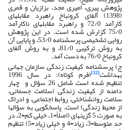
پژوهش پیری، امیری مجد، بزازیان و قمری
(1398) آلفای کرونباخ راهبرد مقابله­ای
کارآمد 72/0 و راهبرد مقابله­ای ناکارآمد
75/0 گزارش شده است. در این پژوهش
روایی تشخیصی پرسشنامه 53/0، و پایایی آن
به روش ترکیبی 81/0، و به روش آلفای
کرونباخ 76/0 به دست آمد.
ج) پرسشنامه کیفیت زندگی سازمان جهانی
[32]
بهداشت
(فرم کوتاه):
در سال 1996
تنظیم شده است شامل 26 سؤال و چهار
دامنه از کیفیت زندگی (سلامت جسمانی،
سلامت روانشناختی، روابط اجتماعی، و ادراک
از محیط زندگی) است. پاسخگویی به سؤال­ها
به صورت 5 گزینه­ای (اصلاً=1، خیلی کم=2، در
حد متوسط=3، زیاد=4 و خیلی زیاد=5) تنظیم