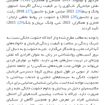
نقش میانجی‌گر تاب‌آوری را بر کیفیت زندگی (گارسیا، استوور،
وانگ و ییم
[26]
، 2021؛ میلس، هیل و جانسون
[27]
، 2018؛ رایت،
پرز و جانسون
[28]
، 2010) و خشونت در روابط عاطفی (زاپاتر-
فجاری و همکاران، 2021؛ شی، وانگ، بی‌یان و یانگ
[29]
، 2015)
تأیید کردند.
با توجه به مطالب مطرح شده و از آنجا که خشونت خانگی نسبت به
شریک زندگی بر سلامت و کیفیت زندگی قربانیان و خانواده‌های
آنها اثرات مخرب و ماندگار می‌گذارد. تجربه خشونت و به دنبال آن
بروز آسیب‌های روانشناختی در زنان به عنوان افرادی که نقش
ویژه‌ای در تربیت نسل‌های بعدی دارند، علاوه بر عوارض فردی
می‌تواند در طولانی مدت هزینه‌های سنگینی را بر جامعه تحمیل
نماید. از سویی در طول شیوع بیماری کرونا دسترسی قربانیان
خشونت خانگی به سیستم‌های حمایتی و خدمات بهداشتی با
محدودیت مواجه شده است، بنابراین شناسایی مدل­هایی برای درک
مکانیسم­های دخیل در پیدایش و تداوم خشونت خانگی علیه زنان
ضرورت دارد، چراکه با شناخت پیش­بینی کننده­­های آن احتمال
شناسایی افراد در معرض خطر و همچنین آگاهی از سبکهای
پیشگیرانه افزایش می­یابد. در پژوهش حاضر تلاش می­شود سازه­