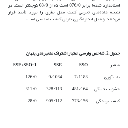
استاندارد شده( برابر 076/0 است که از 08/0 کوچکتر است. در
نتیجه داده‌های تجربی کلیت مدل نظری را مورد تأیید قرار
می‌دهد؛ و مدل اندازه‌گیری دارای کیفیت مناسبی است.
جدول
2.
شاخص
وارسی
اعتبار
اشتراک
متغیرهای
پنهان
متغیر
SSO
SSE
1-SSE/SSO
تاب آوری
7/1183
9/1034
126/0
خشونت خانگی
481/164
328/113
311/0
کیفیت زندگی
773/156
905/112
28/0