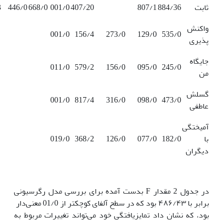
ثابت
884/36
807/1
407/20
001/0
668/0
446/0
3
واکنش
001/0
156/4
273/0
129/0
535/0
پذیری
جایگاه
011/0
579/2
156/0
095/0
245/0
من
گسلش
001/0
817/4
316/0
098/0
473/0
عاطفی
آمیختگی
با
182/0
077/0
126/0
368/2
019/0
دیگران
در جدول 2 مقدار F بدست آمده برای بررسی مدل رگرسیونی
برابر با ۴۸۶/۴۳ بود که در سطح آلفای کوچکتر از 01/0 معنی‌دار
بود، که نشان داد تمایزیافتگی خود می‌تواند تغییرات مربوط به