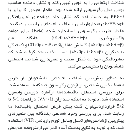
شناخت اجتماعی را به خوبی تبیین کند و نشان دهنده مناسب
بودن مدل رگرسیونی ارائه شده بود. مقدار مجذور R برابر با
۴۴۶/0 به دست آمد که نشان داد مولفه‌های تمایزیافتگی
خود،۶/۴۴درصدازواریانس شناخت اجتماعی راتبیین می­کنند.
مقدار ضریب رگرسیونی استاندارد شده (Beta) برای مولفه
واکنش‌پذیری (01/0p<،۲۷۳/0=β)، جایگاه من
(۰۵/0p<،۱۵۶/0=β)، گسلش عاطفی(01/0p<،۳۱۶/۰=β) و آمیختگی
با دیگران (۰۵/0p<،۱۲۶/۰=β) است. لذا نتیجه گرفته شد که
تمایزیافتگی خود به‌ شکل مثبت و معنی‌داری شناخت اجتماعی
دانشجویان را پیش‌بینی می‌کند.
به منظور پیش‌بینی شناخت اجتماعی دانشجویان از طریق
انعطاف‌پذیری شناختی، از آزمون رگرسیون چندگانه استفاده شد.
برای بررسی استقلال باقیمانده‌ها ازآماره دوربین-واتسون
استفاده شد. باتوجه به اینکه مقدارآن (۷۸۲/1) درفاصله 5/1 تا
5/2 قرارداردمی‌توان گفت پیش فرض استقلال باقیمانده‌ ها
رعایت شد. برای بررسی وجود همخطی چندگانه بین متغیرهای
پیش‌بین ازشاخص‌های تحمل وعامل تورم واریانس (VIF) استفاده
شد، که با توجه به نتایج بدست آمده انحرافی ازمفروضه هم‌خطی