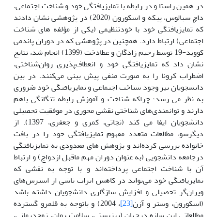
در همین راستا و در رابطه با تمایزیافتگی خود و شناخت اجتماعی،
داچ سبالوس، پیکه و اسکورون (2020) در پژوهشی نشان دادند
که تمایزیافتگی خود با خودتنظیمی (یکی از مؤلفه های شناخت
اجتماعی) ارتباط دارد. همچنین در پژوهشی که در دوران پاندمی
کووید-19 توسط رحیم زادگان و عطادخت (1399) انجام شد، نتایج
نشان داد که تمایزیافتگی خود و انعطاف‌پذیری روان‌شناختی،
اضطراب کرونا را به صورت منفی پیش بینی می‌کنند. در بین
دانشجویان نیز وجود شناخت اجتماعی و تمایزیافتگی خود ضروری
به نظر می رسد؛ چراکه شناخت و آموزش رابطه تنگانگی باهم
دارند و توانمندی‌های شناختی نقشی محوری در موفقیت تحصیلی
دانشجویان ایفا می کند (نجاتی، کمری و جعفری، 1397). از
دیگرسو، مطالعات متعدد مفهوم تمایزیافتگی خود را در بافت
خانواده بررسی کرده‌اند و پژوهش های معدودی به تمایزیافتگی
درجامعه دانشجویی (به عنوان دوران مهم ماقبل ازدواج) و ارتباط
آن با شناخت اجتماعی پرداخته‌اند و با توجه به نقشی که
تمایزیافتگی خود می‌تواند در کاهش اثرات ناشی از استرس‌های
ویران‌گر تحصیلی و افزایش سازگاری دانشجویان داشته باشد
(اسکورون، وستر و آزن
[23]
، 2004) و باتوجه به قلمرو گسترده
مطالعاتی این سازه درجهان (بهزیستی، سلامت روان، زوج‌درمانی،