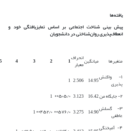
یافته‌ها
پیش بینی شناخت اجتماعی بر اساس تمایزیافتگی خود و
انعطاف‌پذیری
روان‌شناختی در دانشجویان
انحراف
متغیرها
میانگین
1
2
3
4
5
معیار
۱- واکنش
1
2.506
14.95
پذیری
۲- جایگاه من
16.42
3.123
۵۰۵/۰**
1
۳- گسلش
1
۴۵۲/۰**
۵۷۶/۰**
3.275
14.90
عاطفی
۴- آمیختگی