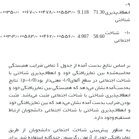
۹-
انعطاف‌پذیری
71.30
9.118
۵۵۳/۰**
۴۷۸/۰**
۶۷۰/۰**
۳۵۰/۰**
**
شناختی
۱۰- شناخت
**
۳۰۳/۰**
۵۸۳/۰**
۴۶۲/۰**
۵۵۶/۰**
4.907
58.60
اجتماعی
بر اساس نتایج بدست آمده از جدول 1 تمامی ضرایب همبستگی
محاسبه‌شده بین تمایزیافتگی خود و انعطاف‌پذیری شناختی با
شناخت اجتماعی در سطح آلفای۰۱/0 معنی‌دار بود(۰۱/0>p). نتایج
به‌دست‌آمده نشان می‌دهد که همبستگی بین تمایزیافتگی خود و
انعطاف‌پذیری شناختی با شناخت اجتماعی مثبت می‌باشد. مثبت
بودن ضرایب بدست آمده نشان می‌دهد که بین تمایزیافتگی خود
و انعطاف‌پذیری شناختی با شناخت اجتماعی دانشجویان ارتباط
مستقیم وجود دارد.
به منظور پیش‌بینی شناخت اجتماعی دانشجویان از طریق
تمایزیافتگی خود، از آزمون رگرسیون چندگانه استفاده شد. برای