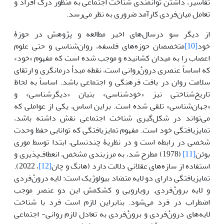
تفاسیر، داشتن توانمندی شناخت اجتماعی به منظور درک افراد و
تعامل میان‌فردی کارآمد ضروری به نظر می‌رسد.
از دیگر سو درسال‌های اخیر مطالعه و پژوهش در حوزۀ
خود
[10]
متخصصان حوزه‌های فلسفه، روان‌شناسی و حتی علوم
اعصاب را به میدان کشانیده و موجب شده است که مفهوم «خود»
که اساساً عنصری درونْ‌روانی است، نقطه مبدأ درمانگری و ارتقای
سلامت روان در بافت فرهنگی و اجتماعی باشد. اساساً به لحاظ
تاریخ‌شناختی نیز «خودشناسی» بنیان «دیگرشناسی» و
«جهان‌شناسی» تلقی شده است. براین اساس، یکی از عواملی که
می‌تواند در شکل‌گیری شناخت اجتماعی نقش داشته باشد،
تمایزیافتگی خود است. مفهوم تمایزیافتگی که توانایی حفظ وحدت
شخصی در رابطه است و در نظریۀ چندنسلی، ابتدا توسط موری
بوئن
[11]
(1978) مطرح شد، به مرزبندی مشخص، انعطاف‌‌پذیری و
استفاده از سازه‌های عقلانی دلالت دارد (هانگ و چان
[12]
، 2022).
تمایزیافتگی دارای دو لایه متضاد بیولوژیک است: لایه درونْ‌فردی
و لایه برونْ‌فردی. رویارویی و کشکمش این دو عنصر موجب
اضطراب در فرد می‌شود. بنابراین لازم است فرد با شناخت
لایه‌های درونْ‌فردی و برونْ‌فردی به تعادل لازم روانی- اجتماعی