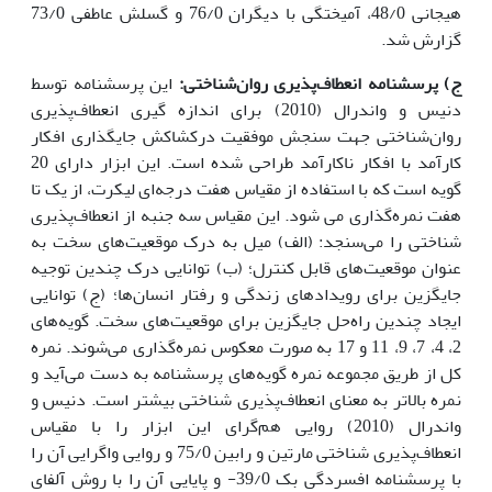
هیجانی 48/0، آمیختگی با دیگران 76/0 و گسلش عاطفی 73/0
گزارش شد.
ج) پرسشنامه انعطاف‌پذیری روان‌شناختی:
این پرسشنامه توسط
دنیس و واندرال (2010) برای اندازه گیری انعطاف‌پذیری
روان‌شناختی جهت سنجش موفقیت درکشاکش جایگذاری افکار
کارآمد با افکار ناکارآمد طراحی شده است. این ابزار دارای 20
گویه است که با استفاده از مقیاس هفت درجه‌ای لیکرت، از یک تا
هفت نمره‌گذاری می شود. این مقیاس سه جنبه از انعطاف‌پذیری
شناختی را می‌سنجد: (الف) میل به درک موقعیت‌های سخت به
عنوان موقعیت‌های قابل کنترل؛ (ب) توانایی درک چندین توجیه
جایگزین برای رویدادهای زندگی و رفتار انسان‌ها؛ (ج) توانایی
ایجاد چندین راه‌حل جایگزین برای موقعیت‌های سخت. گویه‌های
2، 4، 7، 9، 11 و 17 به صورت معکوس نمره‌گذاری می‌شوند. نمره
کل از طریق مجموعه نمره گویه‌های پرسشنامه به دست می‌آید و
نمره بالاتر به معنای انعطاف‌پذیری شناختی بیشتر است. دنیس و
واندرال (2010) روایی هم‌گرای این ابزار را با مقیاس
انعطاف‌پذیری شناختی مارتین و رابین 75/0 و روایی واگرایی آن را
با پرسشنامه افسردگی بک 39/0- و پایایی آن را با روش آلفای