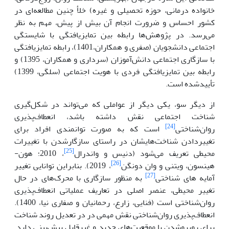
خانواده درمانی، حوزه تحصیلی و غیره) خلأ چنین مطالعه‌ای در
کشور احساس و ضرورت انجام آن بیش از پیش، مهم به نظر
می‌رسد. در پژوهش‌ها رابطه بین تمایزیافتگی با شایستگی
اجتماعی دانشجویان (صفری و همکاران،1401)، رابطه تمایزیافتگی
با سازگاری اجتماعی دانش‌آموزان (سرداری و همکاران، 1395) و
رابطه بین تمایزیافتگی فردی با هویت اجتماعی (سلگی، 1399)
تأییدشده است.
از دیگر سو، یکی دیگر از عواملی که می‌تواند در شکل‌گیری
شناخت اجتماعی نقش داشته باشد، انعطاف‌پذیری
[24]
روان‌شناختی
است که به صورت توانمندی افراد برای
تغییردادن شناخت‌هایشان در راستای سازگارشدن با تغییرات
[25]
محیطی تعریف می‌شود (دنیس و واندرال
، 2010؛ هون-
[26]
هینسون، ویتنی و وان دونگن
، 2019). بنابراین توانایی تغییر
[27]
آمایه های شناختی
به منظور سازگاری با محرک‌های در حال
تغییر محیطی، عنصر اصلی در تعاریف عملیاتی انعطاف‌پذیری
روان‌شناختی است (فنایی، زارع، رحمانیان و صفاری نیا، 1400).
انعطاف‌پذیری روان‌شناختی نقش مهمی در در تعدیل روند شناخت
برای روبروشدن با موقعیت‌های جدید و غیرقابل پیش‌بینی دارد.