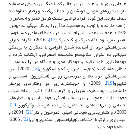
هیجانی بروز می‌دهند. آنها در حالی که با دیگران روابطی صمیمانه
دارند، مرزهای هویتی خویشتن را حفظ می‌کنند و رفتار معطوف به
هدف دارند. این گونه افراد توانایی منفک کردن تفکر و احساس را
از هم دارند و با توجه به موقعیت‌ها آن را به کار می‌گیرند (بوئن،
1978). همچنین هویت این افراد نیز در روابط اجتماعی دستخوش
تغییر نمی‌شود (گلندبرگ و گلدنبرگ
[17]
، 2016). افراد دارای
تمایزیافتگی خود از آمیخته شدن افراطی با دیگران یا بریدگی
هیجانی به عنوان مکانیسم مشخصه اضطرابی، اجتناب کرده و
خودمختاری، خودتنظیمی، خودکارآمدی و جایگاه من را به صورت
منطقی حفظ کنند (داچ‌سبالوس، پیکه و اسکورون
[18]
، 2020). بین
تمایزیافتگی خود بالا و بهزیستی روانی (اسکورون، استانلی و
شاپیرو
[19]
، 2009) و خویشتن‌داری در رفتارهای پرخطر
دانشجویی (پورسعید، شریفی و اکرمی، 1401) نیز ارتباط مثبتی
وجود دارد. همچنین بین تمایزیافتگی خود پایین و رفتارهای
اجتنابی و بی‌اعتمادی اجتماعی (بارتلت هرینگ وگرگوری
[20]
،
2003)، واکنش‌پذیری هیجانی (میلر، اندرسون و کلز
[21]
، 2004) و
امیدواری و ارتباط اجتماعی (ویلیامسنون، سندیچ و لی
[22]
، 2005)
رابطه وجود دارد.