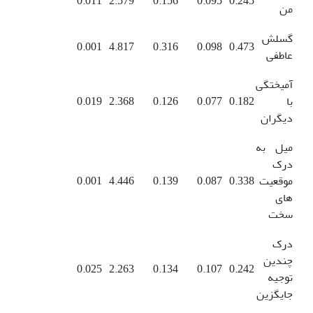
0.011
2.579
0.156
0.095
0.245
من
گسلش
0.001
4.817
0.316
0.098
0.473
عاطفی
آمیختگی
با
0.182
0.077
0.126
2.368
0.019
دیگران
میل به
درک
موقعیت
0.338
0.087
0.139
4.446
0.001
های
سخت
درک
چندین
0.025
2.263
0.134
0.107
0.242
توجیه
جایگزین