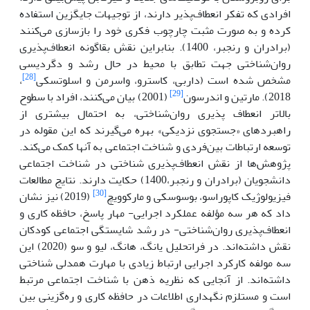
افرادی که تفکر انعطاف‌پذیر دارند، از توجیهات جایگزین استفاده
کرده و به صورت مثبت چارچوب فکری خود را بازسازی می‌کنند
(برادران و رنجبر، 1400). بنابراین نقش بقاگونه انعطاف‌پذیری
روان‌شناختی جهت تطابق با محیط در حال رشد و دگردیسی
[28]
مشخص شده است (داربی، کاسترو، واسرمن و اسلوتسکی
،
[29]
2018). مارتین و اندرسون
(2001) بیان می‌کنند، افراد با سطوح
بالاتر انعطاف پذیری روان‌شناختی، به احتمال بیشتری از
راهبردهای «جستجوی نزدیکی» بهره می‌گیرند که این مقوله در
توسعه ارتباطات بین‌فردی و شناخت اجتماعی به آنها کمک می‌کند.
پژوهش‌ها از نقش انعطاف‌پذیری شناختی در شناخت اجتماعی
دانشجویان (برادران و رنجبر،1400) حکایت دارند. نتایج مطالعات
[30]
فیزیولوژیک کاپوراسو، بوسوسکی و مارکوویچ
(2019) نیز نشان
داد که هر سه مؤلفه عملکرد اجرایی- مهار پاسخ، حافظه کاری و
انعطاف‌پذیری روان‌شناختی- در رشد شایستگی اجتماعی کودکان
نقش داشته‌اند. در فراتحلیل یانگ، هانگ، لیو و سو (2020) این
سه مولفه کارکرد اجرایی ارتباط زیادی با مهارت همدلی شناختی
داشته‌اند. از آنجایی که نظریه ذهن با شناخت اجتماعی مرتبط
است و مستلزم نگهداری اطلاعات در حافظه کاری و ره‌گزینی بین