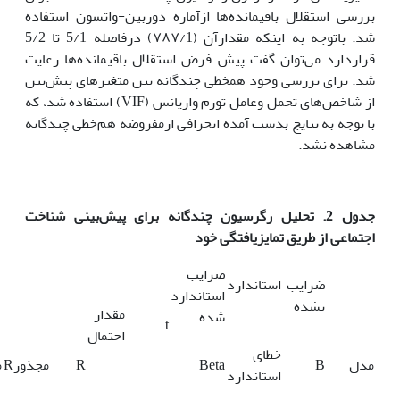
بررسی استقلال باقیمانده‌ها ازآماره دوربین-واتسون استفاده
شد. باتوجه به اینکه مقدارآن (۷۸۷/1) درفاصله 5/1 تا 5/2
قراردارد می‌توان گفت پیش فرض استقلال باقیمانده‌ها رعایت
شد. برای بررسی وجود همخطی چندگانه بین متغیرهای پیش‌بین
از شاخص‌های تحمل وعامل تورم واریانس (VIF) استفاده شد، که
با توجه به نتایج بدست آمده انحرافی ازمفروضه هم‌خطی چندگانه
مشاهده نشد.
جدول 2. تحلیل رگرسیون چندگانه برای پیش‌بینی
شناخت
اجتماعی
از طریق
تمایزیافتگی خود
ضرایب
ضرایب استاندارد
استاندارد
نشده
مقدار
شده
t
احتمال
خطای
مدل
B
Beta
R
مجذورR
م
استاندارد