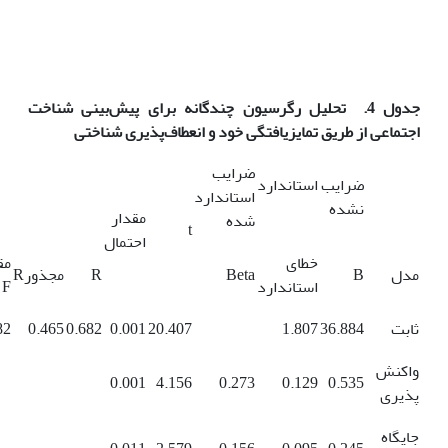
جدول 4. تحلیل رگرسیون چندگانه برای پیش‌بینی
شناخت
اجتماعی
از طریق
تمایزیافتگی خود
و انعطاف‌پذیری شناختی
ضرایب
ضرایب استاندارد
استاندارد
نشده
مقدار
شده
t
احتمال
خطای
مق
مدل
B
Beta
R
مجذورR
استاندارد
F
ثابت
36.884
1.807
20.407
0.001
0.682
0.465
82
واکنش
0.001
4.156
0.273
0.129
0.535
پذیری
جایگاه