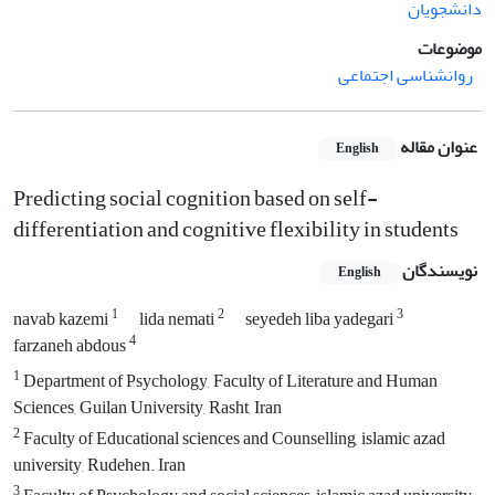
دانشجویان
موضوعات
روانشناسی اجتماعی
عنوان مقاله
English
Predicting social cognition based on self-
differentiation and cognitive flexibility in students
نویسندگان
English
1
2
3
navab kazemi
lida nemati
seyedeh liba yadegari
4
farzaneh abdous
1
Department of Psychology, Faculty of Literature and Human
Sciences, Guilan University, Rasht, Iran
2
Faculty of Educational sciences and Counselling, islamic azad
university, Rudehen. Iran
3