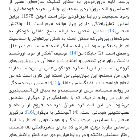
برسد. لایه درونْ‌فردی به معنای تفکیک سازه‌های عقلی از
احساسی و لایه برونْ‌فردی به معنای توانایی تجربه خودمختاری با
وجود صمیمیت و روابط بین‌فردی مؤثر است (بوئن، 1978). براین
اساس، تمایزیافتگی دارای چهار مؤلفه مهم است: (1) واکنش
هیجانی
[13]
: تمایل شخص به ارائه پاسخ عاطفی خودکار به
محرک‌های بیرونی که ممکن است به شکل بی‌تفاوتی یا حساسیت
افراطی منعکس شود. این لایه نشانگر غلبه احساسات فرد بر عقل
و منطق است. (2) جایگاه من
[14]
: توصیف آشکار از خود، ارزشمند
دانستن باورهای شخصی و اعتقادات و حفظ آن در رویارویی‌های
گروهی است. در این لایه فرد خودگویی‌هایی از این‌دست دارد:
«این من هستم؛ این جهان‌بینی من است؛ این کاری است که من
انجام خواهم داد». (3) گسلش عاطفی
[15]
: احساس تهدیدشدگی
در روابط صمیمانه، ترس از صمیمیت و به دنبال آن آسیب‌پذیری
افراطی در روابط نزدیک که با فاصله‌گیری از دیگران مشخص
می‌شود. در این لایه فرد هرآنْ درصدد خروج از رابطه و
عقب‌نشینی هیجانی است. (4) آمیختگی با دیگران
[16]
: درگیری
هیجانی با «سایرین مهم» زندگی و هویت‌جویی افراطی با آنها.
براساس نظریه بوئن، افرادی که دارای تمایزیافتگی بالا هستند،
رفتار مستقلی داشته و در روابط میان‌فردی خود کمتر واکنش‌های