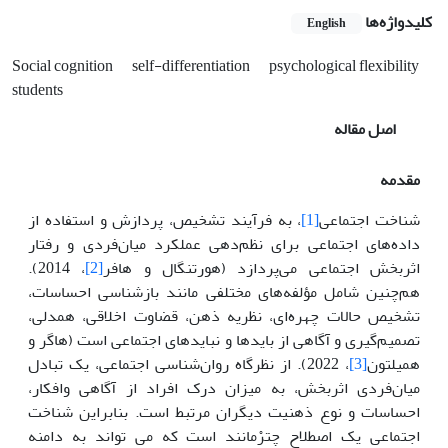
کلیدواژه‌ها
English
Social cognition
self-differentiation
psychological flexibility
students
اصل مقاله
مقدمه
شناخت اجتماعی
[1]
، به فرآیند تشخیص، پردازش و استفاده از
داده‌های اجتماعی برای نظم‌دهی عملکرد میان‌فردی و رفتار
اثربخش اجتماعی می‌پردازد (هورتنگال و هافر
[2]
، 2014).
هم‌چنین شامل مؤلفه‌های مختلفی مانند بازشناسی احساسات،
تشخیص حالات چهره‌ای، نظریه ذهن، قضاوت اخلاقی، همدلی،
تصمیم‌گیری و آگاهی از بایدها و نبایدهای اجتماعی است (هاگر و
همیلتون
[3]
، 2022). از نظرگاه روان‌شناسی اجتماعی، یک تبادل
میان‌فردی اثربخش، به میزان درک افراد از آگاهی وافکار،
احساسات و نوع ذهنیت دیگران مرتبط است. بنابراین شناخت
اجتماعی یک اصطلاح چترْمانند است که می تواند به دامنه