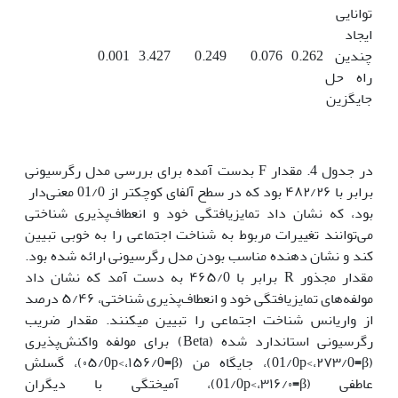
توانایی
ایجاد
چندین
0.262
0.076
0.249
3.427
0.001
راه حل
جایگزین
در جدول 4. مقدار F بدست آمده برای بررسی مدل رگرسیونی
برابر با ۴۸۲/۲۶ بود که در سطح آلفای کوچکتر از 01/0 معنی‌دار
بود، که نشان داد تمایزیافتگی خود و انعطاف‌پذیری شناختی
می‌توانند تغییرات مربوط به شناخت اجتماعی را به خوبی تبیین
کند و نشان دهنده مناسب بودن مدل رگرسیونی ارائه شده بود.
مقدار مجذور R برابر با ۴۶۵/0 به دست آمد که نشان داد
مولفه‌های تمایزیافتگی خود و انعطاف‌پذیری شناختی، ۵/۴۶ درصد
از واریانس شناخت اجتماعی را تبیین می­کنند. مقدار ضریب
رگرسیونی استاندارد شده (Beta) برای مولفه واکنش‌پذیری
(01/0p<،۲۷۳/0
β)، جایگاه من (۰۵/0p<،۱۵۶/0
=
=
β)، گسلش
عاطفی (01/0p<،۳۱۶/۰
=
β)، آمیختگی با دیگران