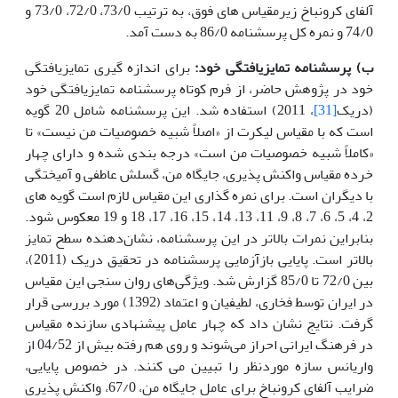
آلفای کرونباخ زیرمقیاس های فوق، به ترتیب 73/0، 72/0، 73/0 و
74/0 و نمره کل پرسشنامه 86/0 به دست آمد.
ب) پرسشنامه تمایزیافتگی خود:
برای اندازه گیری تمایزیافتگی
خود در پژوهش حاضر، از فرم کوتاه پرسشنامه تمایزیافتگی خود
(دریک
[31]
، 2011) استفاده شد. این پرسشنامه شامل 20 گویه
است که با مقیاس لیکرت از «اصلاً شبیه خصوصیات من نیست» تا
«کاملاً شبیه خصوصیات من است» درجه بندی شده و دارای چهار
خرده مقیاس واکنش پذیری، جایگاه من، گسلش عاطفی و آمیختگی
با دیگران است. برای نمره گذاری این مقیاس لازم است گویه های
2، 4، 5، 6، 7، 8، 9، 11، 13، 14، 15، 16، 17، 18 و 19 معکوس شود.
بنابراین نمرات بالاتر در این پرسشنامه، نشان‌دهنده سطح تمایز
بالاتر است. پایایی بازآزمایی پرسشنامه در تحقیق دریک (2011)،
بین 72/0 تا 85/0 گزارش شد. ویژگی‌های روان سنجی این مقیاس
در ایران توسط فخاری، لطیفیان و اعتماد (1392) مورد بررسی قرار
گرفت. نتایج نشان داد که چهار عامل پیشنهادی سازنده مقیاس
در فرهنگ ایرانی احراز می‌شوند و روی هم رفته بیش از 04/52 از
واریانس سازه موردنظر را تبیین می کنند. در خصوص پایایی،
ضرایب آلفای کرونباخ برای عامل جایگاه من، 67/0، واکنش پذیری