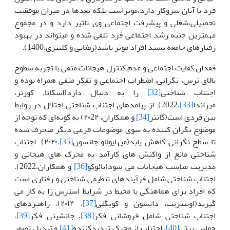
فرد با آنان سروکار دارد،موثراست بلکه بعدها در میزان موفقیت
تحصیلی،شغلی و پیشرفت اجتماعی وی تاثیر دارد و در مجموع
مهمترین جنبه رشد اجتماعی فرد تلقی شده و میتواند در بهبود
رفتارهای جامعه پسند افراد موثر باشد(رضایی و کلنتری،1400).
فقدان کفایت اجتماعی و عدم کنترل هیجانات منفی با تجربه سطوح
بالای ترس، نگرانی، اضطراب اجتماعی و تفکر منفی همراه بوده و
اجتناب شناختی
[32]
را به دنبال دارد(اسکاتا، کورتز،
میراندا
[33]
،2022). از پیامدهای اجتناب شناختی اختلال در روابط
بین فردی است(گانتر
[34]
و همکاران، ۲۰2۲) به گونه‌ای که توجه از
موضوع نگران کننده به سوی موضوعات فرعی دیگر منحرف شده
تا سطح نگرانی کاهش یابد(میهایولاو جانسون
[35]
،۲۰۲۰). اجتناب
شناختی مانع از واکنش های کارآمد به محرک های هیجانی و
مدیریت مناسب هیجانات می شود(نائوکو
[36]
و همکاران،2022).
اجتناب شناختی شامل فرآیندهای تنظیمی شناختی و رفتاری است
که افراد برای هماهنگی با محیط در شرایط استرس زا به کار می
گیرند(اوتنبریت، دابسون و کویگلی
[37]
، ۲۰۱۴). راهبردهای
اجتناب شناختی شامل فروشانی فکر
[38]
، جانشینی فکر
[39]
،
حواس پرتی
[40]
، اجتناب از محرک تهدیدکننده
[41]
و تبدیل تصور