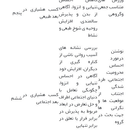
متناسب جمعی
تنهایی و انزوا، آگاهی
کسب هشیاری در
پنجم
وگروهی
از بدن و پذیرش
بعد طبیعی
سالمندی، افزایش
روحیه ی شوخ طبعی و
نشاط
بررسی نشانه های
نوشتن
آسیب روانی ناشی از
درمورد
کناره گیری از
احساس
دیگران، افزایش خود
محرومیت
آگاهی در احساس
اجتماعی، طرد
تنهایی و انزوا،
شدگی و
چگونگی تعامل با
اجتناب از
کسب هشیاری در
دنیای اجتماعی اطراف
ششم
موقعیت ها و
بعد اجتماعی
و حل تعارض در ابعاد
نگرانی ها
مربوط به پذیرش در
جهت بحث در
برابر فرار یا تعلق در
گروه
برابر تنهایی