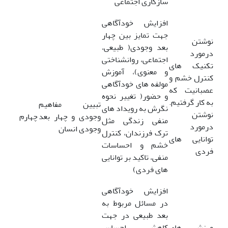
سازگاری اجتماعی
افزایش خودآگاهی
جهت تمایز بین چهار
نوشتن
بعد وجودی( طبیعی،
درمورد
اجتماعی، روانشناختی
تکنیک های
و معنوی)، آموزش
کنترل خشم و
مولفه های خودآگاهی
عصبانیت که
و حضور( تغییر نحوه
به کار گرفتیم.
تبیین مفاهیم
نگرش به رویداد های
نوشتن
وجودی و چهار بعد
چهارم
منفی زندگی مثل
درمورد
وجودی انسان
ترک فرزندان، کنترل
توانایی های
خشم و احساسات
فردی
منفی، تاکید بر توانایی
های فردی)
افزایش خودآگاهی
در مسائل مربوط به
بعد طبیعی در جهت
ورزش های
کاهش احساس