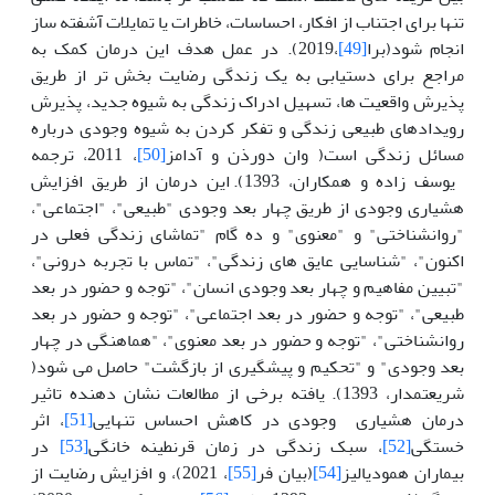
تنها برای اجتناب از افکار، احساسات، خاطرات یا تمایلات آشفته ساز
انجام شود(برا
[49]
،2019). در عمل هدف این درمان کمک به
مراجع برای دستیابی به یک زندگی رضایت بخش تر از طریق
پذیرش واقعیت ها، تسهیل ادراک زندگی به شیوه جدید، پذیرش
رویدادهای طبیعی زندگی و تفکر کردن به شیوه وجودی درباره
مسائل زندگی است( وان دورذن و آدامز
[50]
، 2011، ترجمه
یوسف زاده و همکاران، 1393). این درمان از طریق افزایش
هشیاری وجودی از طریق چهار بعد وجودی "طبیعی"، "اجتماعی"،
"روانشناختی" و "معنوی" و ده گام "تماشای زندگی فعلی در
اکنون"، "شناسایی عایق های زندگی"، "تماس با تجربه درونی"،
"تبیین مفاهیم و چهار بعد وجودی انسان"، "توجه و حضور در بعد
طبیعی"، "توجه و حضور در بعد اجتماعی"، "توجه و حضور در بعد
روانشناختی"، "توجه و حضور در بعد معنوی"، "هماهنگی در چهار
بعد وجودی" و "تحکیم و پیشگیری از بازگشت" حاصل می شود(
شریعتمدار، 1393). یافته برخی از مطالعات نشان دهنده تاثیر
درمان هشیاری وجودی در کاهش احساس تنهایی
[51]
، اثر
خستگی
[52]
، سبک زندگی در زمان قرنطینه خانگی
[53]
در
بیماران همودیالیز
[54]
(بیان فر
[55]
، 2021)، و افزایش رضایت از