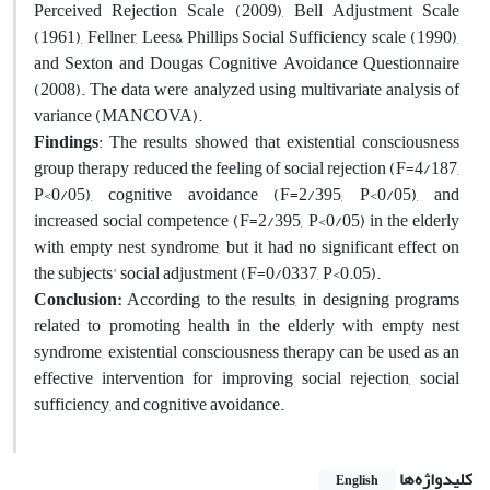
Perceived Rejection Scale (2009), Bell Adjustment Scale
(1961), Fellner, Lees& Phillips Social Sufficiency scale (1990),
and Sexton and Dougas Cognitive Avoidance Questionnaire
(2008). The data were analyzed using multivariate analysis of
variance (MANCOVA).
Findings
: The results showed that existential consciousness
group
therapy reduced the feeling of social rejection (F=4/187,
P<0/05), cognitive avoidance (F=2/395, P<0/05), and
increased social competence (F=2/395, P<0/05) in the elderly
with empty nest syndrome, but it had no significant effect on
the subjects' social adjustment (F=0/0337, P<0.05).
Conclusion:
According to the results, in designing programs
related to promoting health
in the elderly with empty nest
syndrome, existential consciousness therapy can be used as an
effective intervention for improving social rejection, social
sufficiency, and cognitive avoidance.
کلیدواژه‌ها
English