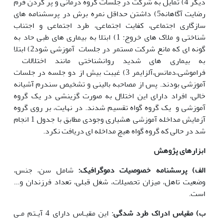
دیگر 4) تمایل به شرکت در جلسات گروه درمانی و پر کردن فرم
رضایت آگاهانه5) داشتن حداقل نمره برش در پرسشنامه های
سازگاری اجتماعی، کفایت اجتماعی، طرد اجتماعی و اجتناب
شناختی و ملاک های خروج: 1) ابتلا به بیماری های طبی حاد به
گونه ای که مانع شرکت مستمر در جلسات آموزشی شود2) ابتلا
به بیماری های شدید روانشناختی مانند اختلالات
فراموشی،دمانس،آلزایمر 3) غیبت بیش از دو جلسه در جلسات
آموزشی بودند. پس از مصاحبه بالینی و تشخیص سندرم آشیانه
خالی، افراد دارای این اختلال به صورت گزینشی در یک گروه
آموزشی و یک گروه گواه تقسیم شدند. در نهایت، بر روی گروه
آزمایش مداخله آموزشی هشیاری وجودی مطابق با جدول 1 انجام
شد در حالی که گروه گواه هیچ مداخله ای دریافت نکرد.
ابزارهای پژوهش
الف) پرسشنامه خصوصیات دموگرافیک:
شامل سن، جنس،
وضعیت تاهل، میزان تحصیلات، شغل قبلی، تعداد فرزندان و...
است.
ب) مقیاس ادراک طرد شدگی
: این مقیـاس دارای 4 آیـتم مـی