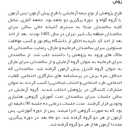
روش
طرح پژوهش از نوع نیمه آزمایشی با طرح پیش آزمون-پس آزمون
با گروه گواه و دوره پیگیری دو ماهه بود. جامعه آماری، شامل
کلیه سالمندان مبتلا به سندرم آشیانه خالی ساکن سرای
سالمندان منطقه یک شهر تهران در سال 1401 بودند. بعد از
اخذ
بعد از
اخذ کد تاییدیه اخلاق
از دانشگاه پیام نور و کسب موافقت
مسئولین سرای سالمندان فرمانیه و مارال، رضایت سالمندانی که
ملاک های ورود به پژوهش را داشتند جلب شد. از سالمندان
سرای فرمانیه به عنوان گروه آزمایش و از سالمندان سرای مارال
به عنوان گروه کنترل پیش آزمون گرفته شد. سالمندانی که
حداقل نمره برش در پرسشنامه های سازگاری اجتماعی، کفایت
اجتماعی، طرد اجتماعی و اجتناب شناختی را کسب کردند به عنوان
مشارکت کنندگان در پژوهش انتخاب شدند. گروه آزمایش در
سالن جلسات سرای سالمندان تحت آموزش گروهی هشیاری
وجودی قرار گرفتند. مدت جلسات درمانی ده جلسه 90 دقیقه ای
بود که به صورت گروهی اجرا میشد. پس از دوره آموزشی، پس
آزمون از هر دو گروه گرفته شد. دو ماه بعد در دوره پیگیری،
مجددا آزمون ها از هر دو گروه گرفته شد.