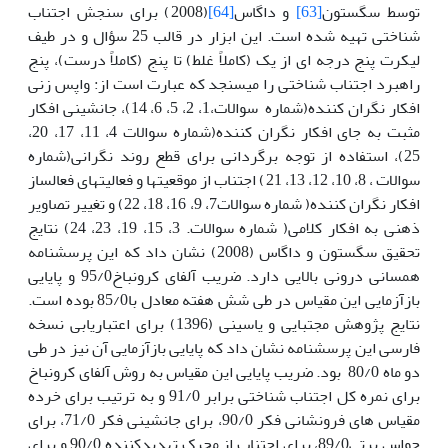
توسط سگستون
[63]
و داگاس
[64]
(2008) برای سنجش اجتناب
شناختی تهیه شده است. این ابزار در قالب 25 سؤال و در طیف
لیکرت پنج درجه ای از یک (کاملاً غلط) تا پنج (کاملاً درست)، پنج
راهبرد اجتناب شناختی را می­سنجد که عبارت است از: واپس زنی
افکار نگران کننده(شماره سوالات،1، 2، 5، 6، 14)، جانشینی افکار
مثبت به جای افکار نگران کننده(شماره سوالات 4، 11، 17، 20،
25)، استفاده از توجه برگردانی برای قطع روند نگرانی(شماره
سوالات ، 8، 10، 12، 13، 21) اجتناب از موقعیتها و فعالیتهای فعالساز
افکار نگران کننده( شماره سوالات7، 9، 16، 18، 22) و تغییر تصاویر
ذهنی به افکار کلامی( شماره سوالات. 3، 15، 19، 23، 24) نتایج
تحقیق سگستون و داگاس (2008) نشان داد که این پرسشنامه
همسانی درونی بالایی دارد. ضریب آلفای کرونباخ95/0 و پایایی
بازآزمایی این مقیاس در طی شش هفته معادل با85/0 بوده است.
نتایج پژوهش مجتبایی و یاسینی (1396) برای اعتباریابی نسخه
فارسی این پرسشنامه نشان داد که پایایی بازآزمایی آن نیز در طی
دو ماه 80/0 بود. ضریب پایایی این مقیاس به روش آلفای کرونباخ
برای نمره کل اجتناب شناختی برابر 91/0 و به ترتیب برای خرده
مقیاس های فرونشانی فکر 90/0، برای جانشینی فکر 71/0، برای
حواس پرتی89/0، برای اجتناب از محرک تهدیدکننده 90/0 و برای