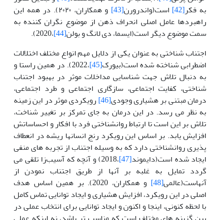
به فکر
[42]
است(واندرورن
[43]
و همکاران، ۲۰۲۰). در همه این
راهبردها عامل اصلی انحراف ذهن از موضوع نگران کننده به
سمت موضوع دیگر است(ایسما، دی لانگ و بولن
[44]
،2020).
اجتناب شناختی به عنوان یکی از دلایل مهم انواع مختلف اختلالات
اضطرابی شناخته شده است(بیورک
[45]
،2022). در همین راستا و
به دنبال تلاش جهت شناسایی مداخلات موثر در بهبود اجتناب
شناختی، کفایت اجتماعی، سازگاری اجتماعی و طرد اجتماعی،
درمان مبتنی بر هشیاری وجودی
[46]
رویکردی موثر در این زمینه
به نظر می رسد. در این درمان به جای تمرکز بر تغییر شناخت،
تلاش بر این است تا ارتباط روانشناختی فرد با افکار و احساساتش
افزایش یابد. بر اساس این رویکرد رنج انسان­ها ریشه در انعطاف
پذیری روانشناختی دارد که به وسیله اجتناب از تجربه های منفی
ایجاد شده است(دایموند
[47]
،2018) و آنچه که آسیب‌زا تلقی می
گردد تمایل به غلبه بر آنها از طریق اجتناب نمودن از
آنهاست(عالمی
[48]
و همکاران، 2020). بر همین اساس هدف
اصلی در این رویکرد، افزایش هشیاری و ایجاد توانایی تماس کامل
با لحظه کنونی، اینجا و اکنون و ایجاد توانایی برای انتخاب عملی در
بین گزینه های مختلف است که مناسب تر باشد، نه اینکه عملی