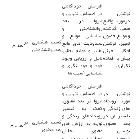
افزایش خودآگاهی
نوشتن
در احساس تنهایی و
درمورد وقایع
انزوا در بعد
منفی گذشته
روانشناختی و
و موانع حصول
شناسایی موانع و
کسب هشیاری در
تغییر، نوشتن
محدودیت های مانع
هفتم
بعدروانشناختی
افکار جزئی
تغییر و موانع تحقق،
پیش پا افتاده
تامل و ارزیابی وجود
تکراری
خود و خود نگری و
شناسایی آسیب ها
افزایش خودآگاهی
نوشتن در
در احساس تنهایی و
مورد رویداد
انزوا در بعد معنوی،
های زندگی و
کمک به تفسیر
تفسیر آن در
رویدادهای زندگی و
کسب هشیاری در
بعد معنوی،
توجه به ارزش های
هشتم
بعد معنوی
نوشتن
معنوی، تحلیل
درمورد
اضطراب وجودی و