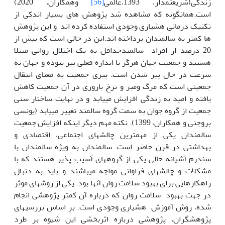
زندگی(شریعتمدار، 1393،عالمی
[56]
وهمکاران، 2020)
است.همانگونه که مشاهده شد پژوهش های بسیار اندکی از
تکنیک درمانی هشیاری وجودی استفاده کرده اند و این پژوهش
ها کمتر به سالمندان پرداخته اند.این در حالی است که بیش از
20 درصد از افراد سالمندحداقل به یک اختلال روانی مبتلا
هستند و جمعیت جهان هرگز تا اندازه فعلی پیر نبوده و جهان به
سرعت در حال پیر شدن است. پیری جمعیت به معنای انتقال
جمعیتی است که مرگ ومیر و نرخ باروری در آن جمعیت کاهش
یافته و امید به زندگی افزایش مییابد و در نهایت ساختار سنی
جمعیت از گروه جوان به سمت گروه سالمند تغییر مییابد (یونسی
بروجنی و همکاران، 1399). نکته مهم دیگر اینکه افزایش جمعیت
سالمندان یکی از مهمترین چالشهای اجتماعی، اقتصادی و
بهداشتی در قرن حاضر است. سالمندان به ویژه سالمندان با
سندرم آشیانه خالی یکی از گروههای آسیب پذیر هستند که با
مشکلات و چالشهای فراوانی مواجه میباشند و باید به دنبال
راهکارهایی برای بهبود سلامت روان آنها بود. یکی از روشهای موثر
در جهت بهبود سلامت روان که درباره آن کمتر پژوهشی انجام
شده، روش آموزش هشیاری وجودی است. بر اساس بررسیهای
پژوهشگران، پژوهشی درباره اثربخشی این شیوه بر طرد