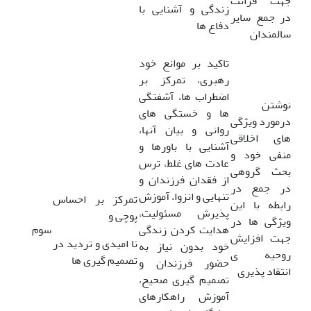
جهت قرائت
زندگی و آشنایی با
در جمع سایر
دفاع ها
سالمندان
تاکید بر موانع خود
رهبری، تمرکز بر
اضطراب ها، آشفتگی
نوشتن
ها و خستگی های
درمورد ویژگی
روانی و بیان آنها،
های اخلاقی
آشنایی با باورها و
منفی خود و
عادت های غلط، ترس
بحث گروهی
از فقدان فرزندان و
در جمع در
تنهایی و انزوا، آموزش
تمرکز بر احساس
رابطه با این
پذیرش مسئولیت،
پوچی و
ویژگی ها در
هدایت کردن زندگی
سوم
جهت افزایش
نا امیدی و تردید در
خود بدون نیاز به
روحیه ی
تصمیم گیری ها
حضور فرزندان و
انتقاد پذیری
تصمیم گیری صحیح،
آموزش راهکارهای