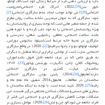
دارد و ارزیابی ذهنی فرد از شرایط زندگی خود است(اف اوغلو،
نایور سن
[19]
،2022). ادراک طرد اجتماعی(محرومیت
اجتماعی
[20]
) می تواند موجب ایجاد عدم سازگاری اجتماعی
[21]
شود. سازگاری که به عنوان مهمترین نشانه سلامت روان مطرح
شده، از جمله متغیر هایی است که توجه بسیاری از روانشناسان به
ویژه روانشناسان اجتماعی را به خود جلب کرده و با حوزه هایی
مانند سلامت اجتماعی، عاطفی، زناشویی، شغلی، تندرستی و
سازگاری در محیط خانه مرتبط است(سیلوا، سانتوس دوراس،
خوفیف، لوتوفو نتو و د پادوا سرافیم
[22]
، 2020). در واقع سازگاری
اجتماعی عبارت است از توانایی برقراری ارتباط متقابل با دیگران
به طریق خاص که در عرف جامعه قابل قبول باشد(موران،
رومانیوک، کافی، چانن، دگنهارت، بورشمن وپاتون
[23]
، ۲۰۱۶).
سالمندان مهارت کمتری در سازگاری اجتماعی
دارند(هابفول
[24]
،2014). پایین بودن سازگاری اجتماعی
سالمندان در مطالعات هابفول،2014، شفیق، ماه نعم ماه و
زقیه
[25]
، 2020، تایید شده است. با توجه به اینکه سالمندان با
بیماری های جسمی و مشکلات شناختی مختلفی درگیر هستند، این
مشکلات موجب کاهش سازگاری فردی و اجتماعی این قشر از
افراد جامعه می شود(لو، چن و لیان
[26]
،2020). عوامل بسیاری بر