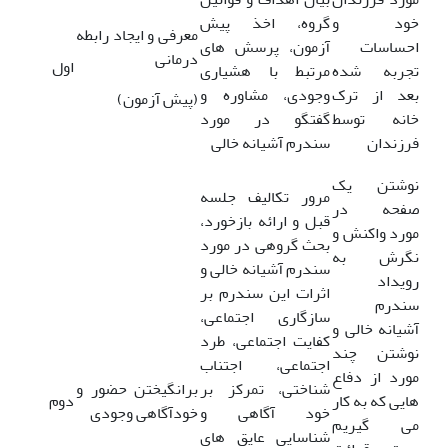
خود و
گروه، اخذ پیش
معرفی و ایجاد رابطه
احساسات
آزمون، پرسش های
درمانی
اول
تجربه شده
مرتبط با هشیاری
بعد از ترک
وجودی، مشاوره و
(پیش آزمون)
خانه توسط
گفتگو در مورد
فرزندان
سندرم آشیانه خالی
نوشتن یک
مرور تکالیف جلسه
صفحه در
قبل و ارائه بازخورد،
مورد واکنش و
بحث گروهی در مورد
نگرش به
سندرم آشیانه خالی و
رویداد
اثرات این سندرم بر
سندرم
سازگاری اجتماعی،
آشیانه خالی و
کفایت اجتماعی، طرد
نوشتن چند
اجتماعی، اجتناب
مورد از دفاع
شناختی، تمرکز بر
برانگیختن حضور و
هایی که به کار
دوم
خود آگاهی و
خودآگاهی وجودی
می گیریم
شناسایی عایق های