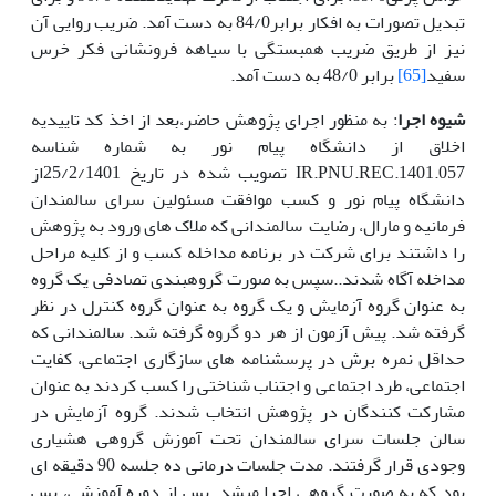
تبدیل تصورات به افکار برابر84/0 به دست آمد. ضریب روایی آن
نیز از طریق ضریب همبستگی با سیاهه فرونشانی فکر خرس
سفید
[65]
برابر 48/0 به دست آمد.
شیوه اجرا
: به منظور اجرای پژوهش حاضر،بعد از
اخذ کد تاییدیه
اخلاق
از دانشگاه پیام نور به شماره شناسه
IR.PNU.REC.1401.057 تصویب شده در تاریخ 25/2/1401از
دانشگاه پیام نور و کسب موافقت مسئولین سرای سالمندان
فرمانیه و مارال، رضایت سالمندانی که ملاک های ورود به پژوهش
را داشتند برای شرکت در برنامه مداخله کسب و از کلیه مراحل
مداخله آگاه شدند..سپس به صورت گروهبندی تصادفی یک گروه
به عنوان گروه آزمایش و یک گروه به عنوان گروه کنترل در نظر
گرفته شد. پیش آزمون از هر دو گروه گرفته شد. سالمندانی که
حداقل نمره برش در پرسشنامه های سازگاری اجتماعی، کفایت
اجتماعی، طرد اجتماعی و اجتناب شناختی را کسب کردند به عنوان
مشارکت کنندگان در پژوهش انتخاب شدند. گروه آزمایش در
سالن جلسات سرای سالمندان تحت آموزش گروهی هشیاری
وجودی قرار گرفتند. مدت جلسات درمانی ده جلسه 90 دقیقه ای
بود که به صورت گروهی اجرا میشد. پس از دوره آموزشی، پس