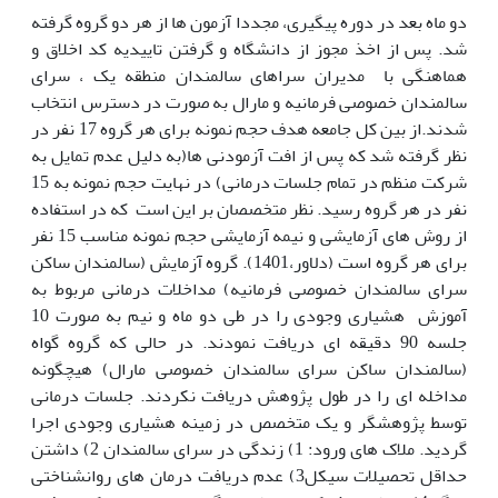
دو ماه بعد در دوره پیگیری، مجددا آزمون ها از هر دو گروه گرفته
شد. پس از اخذ مجوز از دانشگاه و گرفتن تاییدیه کد اخلاق و
هماهنگی با مدیران سراهای سالمندان منطقه یک ، سرای
سالمندان خصوصی فرمانیه و مارال به صورت در دسترس انتخاب
شدند.از بین کل جامعه هدف حجم نمونه برای هر گروه 17 نفر در
نظر گرفته شد که پس از افت آزمودنی ها(به دلیل عدم تمایل به
شرکت منظم در تمام جلسات درمانی) در نهایت حجم نمونه به 15
نفر در هر گروه رسید. نظر متخصصان بر این است که در استفاده
از روش های آزمایشی و نیمه آزمایشی حجم نمونه مناسب 15 نفر
برای هر گروه است (دلاور،1401). گروه آزمایش (سالمندان ساکن
سرای سالمندان خصوصی فرمانیه) مداخلات درمانی مربوط به
آموزش هشیاری وجودی را در طی دو ماه و نیم به صورت 10
جلسه 90 دقیقه ای دریافت نمودند. در حالی که گروه گواه
(سالمندان ساکن سرای سالمندان خصوصی مارال) هیچگونه
مداخله ای را در طول پژوهش دریافت نکردند. جلسات درمانی
توسط پژوهشگر و یک متخصص در زمینه هشیاری وجودی اجرا
گردید. ملاک های ورود: 1) زندگی در سرای سالمندان 2) داشتن
حداقل تحصیلات سیکل3) عدم دریافت درمان های روانشناختی