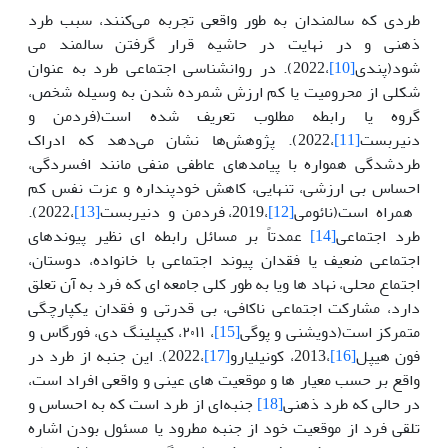
طردی که سالمندان به طور واقعی تجربه می‌کنند، سبب طرد
ذهنی و در نهایت در حاشیه قرار گرفتن سالمند می
شود(پندی
[10]
،2022). در روانشناسی اجتماعی طرد به عنوان
شکلی از محرومیت یا کم ارزش شمرده شدن به وسیله شخص،
گروه یا رابطه مطلوب تعریف شده است(فردمن و
دنیربست
[11]
،2022). پژوهش‌ها نشان می‌دهد که ادراک
طردشدگی همواره با پیامدهای عاطفی منفی مانند افسردگی،
احساس بی ارزشی، تنهایی، کاهش خودپنداره و عزت نفس کم
همراه است(نائومی
[12]
،2019، فردمن و دنیربست
[13]
،2022).
طرد اجتماعی
[14]
عمدتاً بر مسائل رابطه ای نظیر پیوندهای
اجتماعی ضعیف یا فقدان پیوند اجتماعی با خانواده، دوستان،
اجتماع محلی، نهاد ها ویا به طور کلی جامعه ای که فرد به آن تعلق
دارد، مشارکت اجتماعی ناکافی، بی قدرتی و فقدان یکپارچگی
متمرکز است(دویشنی و پوگی
[15]
، ۲۰۱۱، کیپلینگ دی، فورگاس و
فون هیپل
[16]
،2013، کونیلیارو
[17]
،2022). این جنبه از طرد در
واقع بر حسب معیار ها و موقعیت های عینی و واقعی افراد است،
در حالی که طرد ذهنی
[18]
جنبه‌ای از طرد است که به احساس و
تلقی فرد از موقعیت خود از جنبه مطرود یا مسئول بودن اشاره