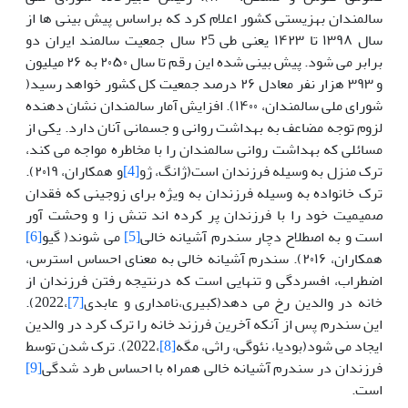
سالمندان بهزیستی کشور اعلام کرد که براساس پیش بینی ها از
سال ۱۳۹۸ تا ۱۴۲۳ یعنی طی ۲5 سال جمعیت سالمند ایران دو
برابر می شود. پیش بینی شده این رقم تا سال ۲۰۵۰ به ۲۶ میلیون
و ۳۹۳ هزار نفر معادل ۲۶ درصد جمعیت کل کشور خواهد رسید(
شورای ملی سالمندان، ۱۴۰۰). افزایش آمار سالمندان نشان دهنده
لزوم توجه مضاعف به بهداشت روانی و جسمانی آنان دارد. یکی از
مسائلی که بهداشت روانی سالمندان را با مخاطره مواجه می کند،
ترک منزل به وسیله فرزندان است(ژانگ، ژو
[4]
و همکاران، ۲۰۱۹).
ترک خانواده به وسیله فرزندان به ویژه برای زوجینی که فقدان
صمیمیت خود را با فرزندان پر کرده اند تنش زا و وحشت آور
است و به اصطلاح دچار سندرم آشیانه خالی
[5]
می شوند( گیو
[6]
همکاران، ۲۰۱۶). سندرم آشیانه خالی به معنای احساس استرس،
اضطراب، افسردگی و تنهایی است که درنتیجه رفتن فرزندان از
خانه در والدین رخ می دهد(کبیری،نامداری و عابدی
[7]
،2022).
این سندرم پس از آنکه آخرین فرزند خانه را ترک کرد در والدین
ایجاد می شود(بودیا، نئوگی، راثی، مگه
[8]
،2022). ترک شدن توسط
فرزندان در سندرم آشیانه خالی همراه با احساس طرد شدگی
[9]
است.