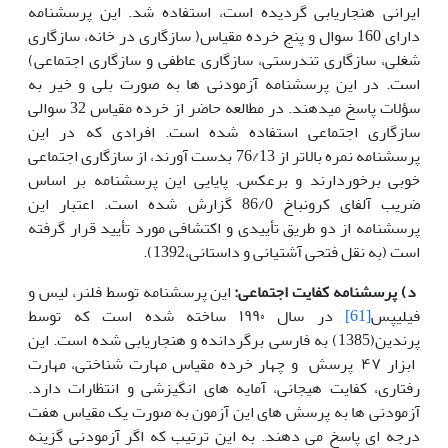
ایرانی هنجاریابی گردیده است، استفاده شد. این پرسشنامه
دارای 160 سوال و پنج خرده مقیاس( سازگاری در خانه، سازگاری
شغلی، سازگاری تندرستی، سازگاری عاطفی و سازگاری اجتماعی)
است. در این پرسشنامه آزمودنی ها به صورت بلی و خیر به
سؤلات پاسخ میدهند. در مطالعه حاضر از خرده مقیاس 32 سوالی
سازگاری اجتماعی استفاده شده است. افرادی که در این
پرسشنامه نمره بالاتر از 76/13 بدست آورند، از سازگاری اجتماعی
خوبی برخوردارند و برعکس. پایایی این پرسشنامه بر اساس
ضریب آلفای کرونباخ 86/0 گزارش شده است. اعتبار این
پرسشنامه از دو طریق تأییدی و اکتشافی مورد تأیید قرار گرفته
است (به نقل فتحی آشتیانی و داستانی،1392).
د) پرسشنامه کفایت اجتماعی:
این پرسشنامه توسط فلنر، لیس و
فیلیپس
[61]
در سال ۱۹۹۰ ساخته شده است که توسط
پرندین(1385) به فارسی برگردانده و هنجاریابی شده است. این
ابزار ۴۷ پرسش و چهار خرده مقیاس مهارت شناختی، مهارت
رفتاری، کفایت هیجانی، آمایه های انگیزشی و انتظارات دارد.
آزمودنی ها به پرسش های این آزمون به صورت یک مقیاس هفت
درجه ای پاسخ می دهند. به این ترتیب که اگر آزمودنی گزینه