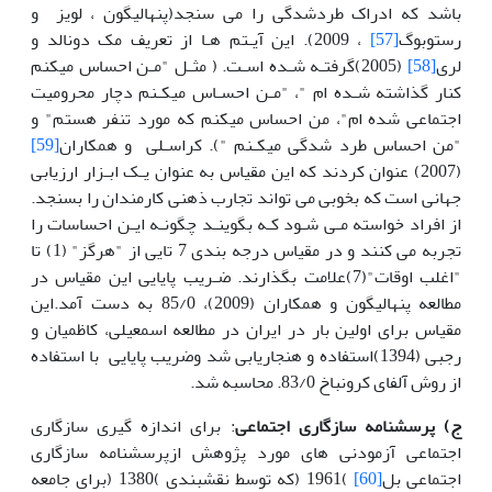
باشد که ادراک طردشدگی را می سنجد(پنهالیگون ، لویز و
رستوبوگ
[57]
، 2009). این آیـتم هـا از تعریف مک دونالد و
لری
[58]
(2005)گرفتـه شـده اسـت. ( مثـل "مـن احساس میکنم
کنار گذاشته شـده ام "، "مـن احسـاس میکـنم دچار محرومیت
اجتماعی شده ام"، من احساس میکنم که مورد تنفر هستم" و
"من احساس طرد شدگی میکـنم "). کراسـلی و همکاران
[59]
(2007) عنوان کردند که این مقیاس به عنوان یـک ابـزار ارزیابی
جهانی است که بخوبی می تواند تجارب ذهنی کارمندان را بسنجد.
از افراد خواسته مـی شـود کـه بگوینـد چگونـه ایـن احساسات را
تجربه می کنند و در مقیاس درجه بندی 7 تایی از "هرگز" (1) تا
"اغلب اوقات"(7)علامت بگذارند. ضـریب پایایی این مقیاس در
مطالعه پنهالیگون و همکاران (2009)، 85/0 به دست آمد.این
مقیاس برای اولین بار در ایران در مطالعه اسمعیلی، کاظمیان و
رجبی (1394)استفاده و هنجاریابی شد وضریب پایایی با استفاده
از روش آلفای کرونباخ 83/0. محاسبه شد.
ج) پرسشنامه سازگاری اجتماعی
: برای اندازه گیری سازگاری
اجتماعی آزمودنی های مورد پژوهش ازپرسشنامه سازگاری
اجتماعی بل
[60]
)1961 (که توسط نقشبندی )1380 (برای جامعه