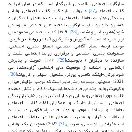
سازگاری اجتماعی سالمندان تاثیرگذار است که در میان آنها به
کفایت اجتماعی
[27]
می‌توان اشاره کرد. کفایت اجتماعی توانایی
رسیدگی موثر به تعاملات اجتماعی است و به تعامل با دیگران و
حفظ روابط و روشهای سازگاری با محیط های اجتماعی مربوط می
شود(هابر، پلاتنر و اشمیتز
[28]
، ۲۰۱۹). کفایت اجتماعی مجموعه ای
از راهبردها است که آموزش و بکارگیری آنها در روابط بین فردی،
موجب ارتقاء سطح آگاهی اجتماعی، انطباق پذیری اجتماعی،
مسئولیت پذیری اجتماعی و برقراری روابط اجتماعی مثبت و
سازنده با دیگران ( بابوسیک
[29]
، ۲۰۱۶)، تقویت و پذیرش
اجتماعی و اجتناب از موقعیت های اجتماعی آزاردهنده می
شود(برنان-اینگ، کافمن، پورتر، مک‌فیل، سیلی و کارپیاک
[30]
،
2021)، همچنین مجموعه رفتارهایی است که موجب افزایش میزان
و کیفیت روابط اجتماعی فرد شده(بابوسیک،2016) و نشان دهنده
خلق و خوی اجتماعی و توانایی فرد از لذت بردن و رضایت از زندگی
اجتماعی است(برنان-اینگ و همکاران،2021)کفایت اجتماعی
تعاملات و ارتباطات موفق و موثر فرد، پاسخگویی مناسب به
ارتباطات دیگران و مدیریت هیجان ها در تعاملات اجتماعی
است(فراتونی، لوانتسی، منزیتی
[31]
،2022).همچنین یک توانایی
حیاتی و دائمی است که نه تنها در سازگاری با افرادی که هم اکنون