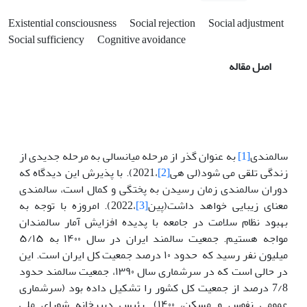
Existential consciousness
Social rejection
Social adjustment
Social sufficiency
Cognitive avoidance
اصل مقاله
سالمندی
[1]
به عنوان گذر از مرحله میانسالی به مرحله جدیدی از
زندگی تلقی می شود(لی هی
[2]
،2021). با پذیرش این دیدگاه که
دوران سالمندی زمان رسیدن به پختگی و کمال است، سالمندی
معنای زیبایی خواهد داشت(پین
[3]
،2022). امروزه با توجه به
بهبود نظام سلامت در جامعه با پدیده افزایش آمار سالمندان
مواجه هستیم. جمعیت سالمند ایران در سال ۱۴۰۰ به ۵/۱۵
میلیون نفر رسید که حدود ۱۰ درصد جمعیت کل ایران است. این
در حالی است که در سرشماری سال ۱۳۹۰، جمعیت سالمند حدود
7/8 درصد از جمعیت کل کشور را تشکیل داده بود (سرشماری
عمومی نفوس و مسکن، ۱۴۰۰). رئیس دبیرخانه شورای ملی