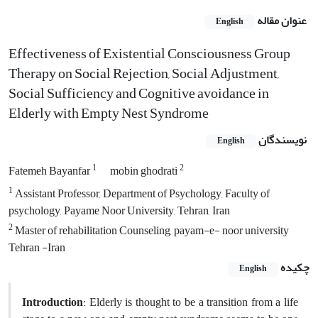
عنوان مقاله
English
Effectiveness of Existential Consciousness Group
Therapy on Social Rejection, Social Adjustment,
Social Sufficiency and Cognitive avoidance in
Elderly with Empty Nest Syndrome
نویسندگان
English
1
2
Fatemeh Bayanfar
mobin ghodrati
1
Assistant Professor, Department of Psychology, Faculty of
psychology, Payame Noor University, Tehran, Iran
2
Master of rehabilitation Counseling, payam-e- noor university
Tehran -Iran
چکیده
English
Introduction
: Elderly is thought to be a transition from a life