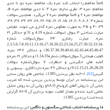
کاملاً مخالفم را انتخاب کند نمره یک، مخالفم: نمره دو، تا حدی
مخالفم: نمره ۳، نظری ندارم: نمره ۴، تا حدی موافقم: نمره ۵،
موافقم: نمره ۶ و کاملاً موافقم: نمره ۷ می‌گیرد. همچنین سوالات
شماره ۳ ،۶ ،۸، ۹، ۱۱، ۱۲، ۱۵، ۱۶، ۲۱، ۲۵، ۲۶، ۲۸، ۳۲، ۳۶، ۳۷، ۳۸،
۳۹، ۴۰ و ۴۵ به صورت معکوس نمره گذاری می شوند. مقیاس
مهارت شناختی ۳ سوال (سوالات شماره 4،19 و 31)و حداکثر ۲۱
نمره، مهارت رفتاری ۳۴ ‌سوال(سوالات شماره
2،3،5،6،7،8،10،11،13،16،17،18،20،22،23،24،25،27،30،32،33،34،
36،37،38،39،40،41،42،43،44،45،46،47) و حداکثر ۲۴۷ نمره،
کفایت هیجانی 3 سوال(سوالات شماره1،14،35) و حداکثر ۲۱ نمره و
آمایه های انگیزشی و انتظارات ۷ سوال(شماره سوالات
9،12،15،21،26،28،29) و حداکثر ۴۹ نمره دارد(کلاری ، پیسونی و
گیرس
[62]
، ۲۰۰۱به نقل پرندین،1385). شاخص های روان سنجی
این پرسشنامه در ایران توسط پرندین بررسی شده که ضریب
پایایی آن با روش آلفای کرونباخ ۸۸/0و روایی آن به روش تحلیل
عاملی تایید شده و مقدار کفایت نمونه برداری آن ۸۲/0 گزارش
شده است( پرندین، 1385).
ه) پرسشنامه اجتناب شناختی سگستون و داگاس:
این پرسشنامه