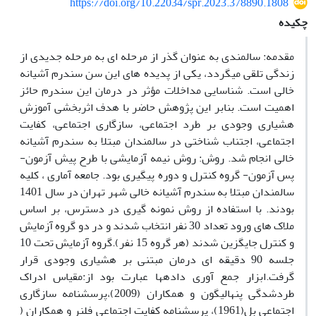
https://doi.org/10.22034/spr.2023.378890.1808
چکیده
مقدمه: سالمندی به عنوان گذر از مرحله ای به مرحله جدیدی از
زندگی تلقی میگردد، یکی از پدیده های این سن سندرم آشیانه
خالی است. شناسایی مداخلات مؤثر در درمان این سندرم حائز
اهمیت است. بنابر این پژوهش حاضر با هدف اثربخشی آموزش
هشیاری وجودی بر طرد اجتماعی، سازگاری اجتماعی، کفایت
اجتماعی، اجتناب شناختی در سالمندان مبتلا به سندرم آشیانه
خالی انجام شد. روش: روش نیمه آزمایشی با طرح پیش آزمون-
پس آزمون- گروه کنترل و دوره پیگیری بود. جامعه آماری ، کلیه
سالمندان مبتلا به سندرم آشیانه خالی شهر تهران در سال 1401
بودند. با استفاده از روش نمونه گیری در دسترس، بر اساس
ملاک های ورود تعداد 30 نفر انتخاب شدند و در دو گروه آزمایش
و کنترل جایگزین شدند (هر گروه 15 نفر).گروه آزمایش تحت 10
جلسه 90 دقیقه ای درمان مبتنی بر هشیاری وجودی قرار
گرفت.ابزار جمع آوری دادهها عبارت بود از:مقیاس ادراک
طردشدگی پنهالیگون و همکاران (2009)،پرسشنامه سازگاری
اجتماعی بل(1961)، پرسشنامه کفایت اجتماعی فلنر و همکاران (