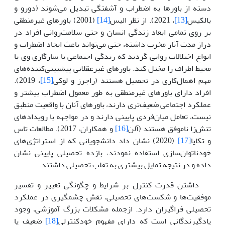
دسته از باورها به اضطراب و آشفتگی تبدیل می‌شوند (دورو و
بالکیس
[13]
، 2021). از نظر الیس
[14]
(2001) باورهای غیرمنطقی
بر روی تمامی ابعاد زندگی انسان و حتی سلامت‌روانی افراد در
دراز مدت آثار مخرب داشته، حتی می‌تواند باعث ایجاد اضطراب و
انواع اختلالات روانی گردند که زندگی اجتماعی یا سازگاری وی با
محیط اطراف را مختل کند. باورهای غیرعقلانی پیشبینی‌کننده‌های
مهم اهمال‌کاری در تحصیل هستند (راجرز و لوکی
[15]
، 2019).
افراد دارای باورهای غیرمنطقی به طور معمول اضطراب بیشتر و
عملکرد اجتماعی ضعیف‌تری دارند، باورهای آنان با واقعیت منطبق
نیست، تعامل میان‌فردی پایینی دارند و در مواجهه با رویدادهای
تنش‌زا ناموفق هستند (آلن
[16]
و همکاران، 2017). مطالعات تاس
و تکایا
[17]
(2020) نشان داد دانشجویانی که از استراتژی‌های
خودناتوان‌سازی استفاده نمودند، بازده تحصیلی پایینی نشان
داده و در نتیجه تمایل بیشتری به تقلب تحصیلی داشتند.
داشتن قدرت کنترل بر شرایط و چگونگی تعبیر و تفسیر
موفقیت‌ها و شکست‌های تحصیلی، نقش چشمگیری در عملکرد
تحصیلی فراگیران دارد. ازجمله مشکلات بزرگ آموزشی، وجود
یادگیرندگانی است که دارای مفهوم خودکنترلی
[18]
ضعیف یا