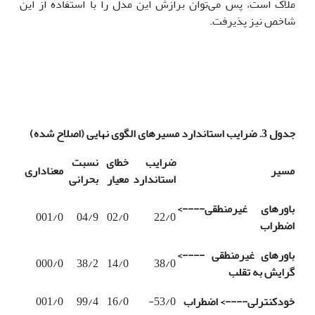
ملاک است، پس می‌توان برازش این مدل را با استفاده از این
شاخص نیز پذیرفت.
جدول 3. ضرایب استاندارد مسیرهای الگوی نهایی (اصلاح شده)
ضرایب
خطای
نسبت
مسیر
معناداری
استاندارد
معیار
بحرانی
باورهای غیرمنطقی---->
001/0
04/9
02/0
22/0
اضطراب
باورهای غیرمنطقی ---->
000/0
38/2
14/0
38/0
گرایش به تقلب
خودکنترلی----> اضطراب
53/0-
16/0
99/4
001/0