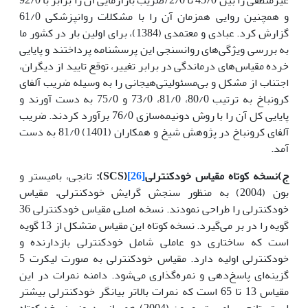
و همچنین روایی همزمان آن را با مشکلات روانپزشکی 61/0
گزارش کرد. عبادی و معتمدی (1384)، برای اولین بار در کشور ما
به بررسی ویژگی‌های روانسنجی این پرسشنامه پرداختند و پایایی
خرده مقیاس‌های درماندگی در برابر تغییر، توقع تایید از دیگران،
اجتناب از مشکل و بی‌مسئولیتی‌هیجانی را به وسیله ضریب آلفای
کرونباخ به ترتیب 80/0، 81/0، 73/0 و 75/0 به دست آورند و
پایایی کل آن را با روش دونیمه‌سازی 76/0 برآورد کردند. ضریب
آلفای کرونباخ در پژوهش شیخ و همکاران (1401) 81/0 به دست
آمد.
ج)
نسخه کوتاه مقیاس خودکنترلی
[26]
(
SCS
):
تانجی، بامیستر و
بون (2004) به منظور سنجش گرایش خودکنترلی، مقیاس
خودکنترلی را طراحی نمودند. نسخه اصلی مقیاس خودکنترلی 36
گویه را در بر می‌گیرد. نسخه کوتاه این مقیاس متشکل از 13 گویه
است که ساختاری دو عاملی شامل خودکنترلی بازدارنده و
خودکنترلی اولیه دارد. مقیاس خودکنترلی به صورت لیکرت 5
گزینه‌ای پاسخ‌دهی و نمره‌گذاری می‌شود. دامنه نمرات در این
مقیاس 13 تا 65 است که نمرات بالاتر بیانگر خودکنترلی بیشتر
است. تانجی، بامیستر و بون (2004) همسانی درونی نسخه کوتاه