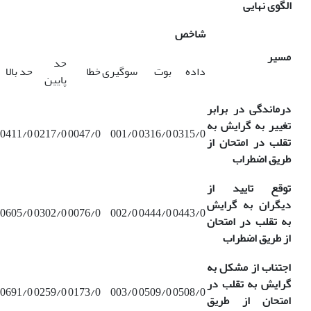
الگوی نهایی
شاخص
مسیر
حد
داده
بوت
سوگیری
خطا
حد بالا
پایین
درماندگی در برابر
تغییر به گرایش به
0411/0
0217/0
0047/0
001/0
0316/0
0315/0
تقلب در امتحان از
طریق اضطراب
توقع تایید از
دیگران به گرایش
0605/0
0302/0
0076/0
002/0
0444/0
0443/0
به تقلب در امتحان
از طریق اضطراب
اجتناب از مشکل به
گرایش به تقلب در
0691/0
0259/0
0173/0
003/0
0509/0
0508/0
امتحان از طریق