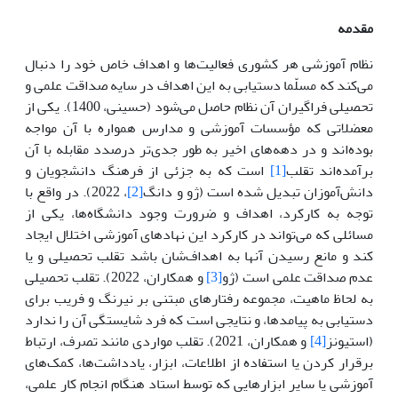
مقدمه
نظام آموزشی هر کشوری فعالیت‌ها و اهداف خاص خود را دنبال
می‌کند که مسلّما دستیابی به این اهداف در سایه صداقت علمی و
تحصیلی فراگیران آن نظام حاصل می‌شود (حسینی، 1400). یکی از
معضلاتی که مؤسسات آموزشی و مدارس همواره با آن مواجه
بوده‌اند و در دهه‌های اخیر به طور جدی‌تر درصدد مقابله با آن
برآمده‌اند تقلب
[1]
است که به جزئی از فرهنگ دانشجویان و
دانش‌آموزان تبدیل شده است (ژو و دانگ
[2]
، 2022). در واقع با
توجه به کارکرد، اهداف و ضرورت وجود دانشگاه‌ها، یکی از
مسائلی که می‌تواند در کارکرد این نهادهای آموزشی اختلال ایجاد
کند و مانع رسیدن آنها به اهداف‌شان باشد تقلب تحصیلی و یا
عدم صداقت علمی است (ژو
[3]
و همکاران، 2022). تقلب تحصیلی
به لحاظ ماهیت، مجموعه رفتارهای مبتنی بر نیرنگ و فریب برای
دستیابی به پیامدها، و نتایجی است که فرد شایستگی آن را ندارد
(استیونز
[4]
و همکاران، 2021). تقلب مواردی مانند تصرف، ارتباط
برقرار کردن یا استفاده از اطلاعات، ابزار، یادداشت‌ها، کمک‌های
آموزشی یا سایر ابزارهایی که توسط استاد هنگام انجام کار علمی،