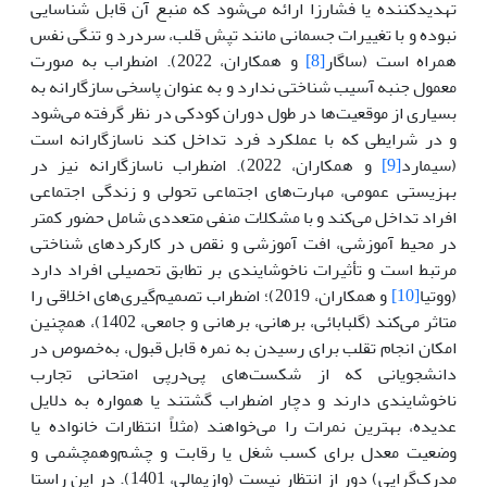
تهدیدکننده یا فشارزا ارائه می‌شود که منبع آن قابل شناسایی
نبوده و با تغییرات جسمانی مانند تپش قلب، سردرد و تنگی نفس
همراه است (ساگار
[8]
و همکاران، 2022). اضطراب به صورت
معمول جنبه آسیب شناختی ندارد و به عنوان پاسخی سازگارانه به
بسیاری از موقعیت‌ها در طول دوران کودکی در نظر گرفته می‌شود
و در شرایطی که با عملکرد فرد تداخل کند ناسازگارانه است
(سیمارد
[9]
و همکاران، 2022). اضطراب ناسازگارانه نیز در
بهزیستی عمومی، مهارت‌های اجتماعی تحولی و زندگی اجتماعی
افراد تداخل می‌کند و با مشکلات منفی متعددی شامل حضور کمتر
در محیط آموزشی، افت آموزشی و نقص در کارکردهای شناختی
مرتبط است و تأثیرات ناخوشایندی بر تطابق تحصیلی افراد دارد
(ووتیا
[10]
و همکاران، 2019)؛ اضطراب تصمیم‌گیری‌های اخلاقی را
متاثر می‌کند (گلبابائی، برهانی، برهانی و جامعی، 1402)، همچنین
امکان انجام تقلب برای رسیدن به نمره قابل قبول، به‌خصوص در
دانشجویانی که از شکست‌های پی‌درپی امتحانی تجارب
ناخوشایندی دارند و دچار اضطراب گشتند یا همواره به دلایل
عدیده، بهترین نمرات را می‌خواهند (مثلاً انتظارات خانواده یا
وضعیت معدل برای کسب شغل یا رقابت و چشم‌وهمچشمی و
مدرک‌گرایی) دور از انتظار نیست (وازیمالی، 1401). در این راستا