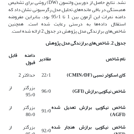
نشد. نتایج حاصل از دوربین واتسون (DW) روشی برای تشخیص
همبستگی در باقی مانده‌های تحلیل مدل رگرسیونی نشان داد که
دامنه نمرات این آزمون بین 1 تا 95/1 بود، بنابراین مفروضه
استقلال داده‌ها به درستی رعایت شده است. همچنین
شاخص‌های برازندگی مدل پژوهش در جدول 2 ارائه شده است.
جدول 2. شاخص‌های برازندگی مدل پژوهش
دامنه قابل
نام شاخص
مقادیر
قبول
کای اسکوئر نسبی (
CMIN/DF
)
22/1
حداکثر 2
بزرگتر از
شاخص نیکویی برازش (
GFI
)
96/0
95/0
شاخص نیکویی برازش تعدیل شده
بزرگتر از
91/0
80/0
)
AGFI
(
شاخص نیکویی برازش هنجار شده
بزرگتر از
92/0