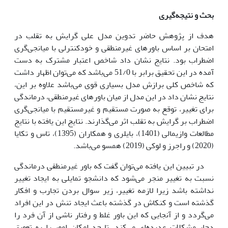
بحث و نتیجه‌گیری
هدف از پژوهش حاضر تدوین مدل علی گرایش به تقلب در
امتحان بر اساس باورهای غیرمنطقی و خودکنترلی با میانجی‌گری
اضطراب بود. نتایج نشان داد شاخص اعتبار مشترک به دست
آمده در این تحقیق برابر با 51/0 می‌باشد که می‌توان اظهار داشت
که شاخص کلی برازش مدل بسیاری قوی می‌باشد علاوه بر این،
نتایج نشان داد در این مدل از میان باورهای غیرمنطقی، درماندگی
برای تغییر، توقع به صورت مستقیم و غیرمستقیم با میانجی‌گری
اضطراب بر گرایش به تقلب اثر می‌گذارند. نتایج این یافته با نتایج
مطالعات وازیمالی (1401)، بایلری و همکاران (1395)، تاس و تکایا
(2020) و راجرز و لوکی (2019) همسو می‌باشد.
در تبیین این یافته می‌توان گفت که باور غیرمنطقی درماندگی
نسبت به تغییر منجر می‌شود که دانشجو تمایلی به ایجاد تغییر
نداشته باشد زیرا لازمه تغییر، زیر سوال بردن تجارب و افکار
گذشته است و کنکاش در گذشته باعث ایجاد تنش در این افراد
می‌گردد و از آنجایی که این باور غلط و رفتار ناشی از آن فرد را
دچار مشکلات عدیده‌ای می‌کند، تا حد امکان امور را به تعویق