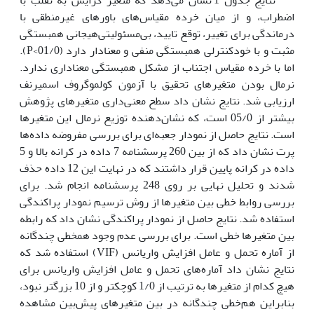
اضطراب، و از میان خرده مقیاس‌های باورهای غیرمنطقی با
درماندگی برای تغییر، توقع تایید، بی‌مسئولیتی‌هیجانی همبستگی
مثبت و با خودکنترلی همبستگی منفی و معنادار دارد (01/0>P).
اما با خرده مقیاس اجتناب از مشکل همبستگی معناداری ندارد.
نرمال بودن متغیرهای تحقیق با آزمون کولموگروف اسمیرنف
ارزیابی شد. نتایج نشان داد سطح معنی‌داری متغیرهای پژوهش
بیشتر از 05/0 است، که نشان‌دهنده توزیع نرمال این متغیرها
است. نتایج حاصل از نمودار جعبه‌ای برای بررسی مفروضه داده‌ها
پرت نشان داد که از بین 260 پرسشنامه 7 داده در کرانه بالا و 5
داده در کرانه پایین قرار داشتند که در نهایت این 12 داده حذف
شدند و تحلیل نهایی بر روی 248 پرسشنامه انجام شد. برای
بررسی روابط خطی بین متغیرها از روش ترسیم نمودار پراکندگی
استفاده شد. نتایج حاصل از نمودار پراکندگی نشان داد که رابطه
بین متغیرها خطی است. برای بررسی عدم وجود همخطی چندگانه
از آماره تحمل و عامل افزایش واریانس (VIF) استفاده شد که
نتایج نشان داد آماره‌های تحمل و عامل افزایش واریانس برای
هیچ کدام از متغیرها به ترتیب از 1/0 کوچکتر و از 10 بزرگتر نبود،
بنابراین هم‌خطی چندگانه در بین متغیرهای پیش‌بین مشاهده