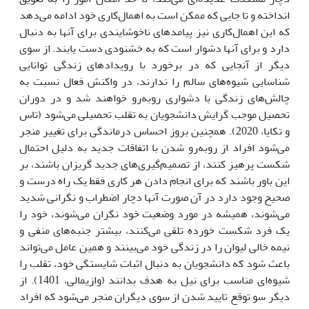
انداخته و تا جایی که ممکن است به اهمال‌کاری خود ادامه می‌دهد
که این اهمال‌کاری نیز پیامدهای ناخوشایندی برای آنها به دنبال
دارد و برای آنها دشوار است که به خشنودی دست یابند. از سوی
دیگر از آنجایی که در برخورد با رویدادهای زندگی توانایی
شناسایی شیوه‌های سالم را ندارند، در واکنش فعال نسبت به
چالش‌های زندگی با دشواری روبه‌رو خواهند شد و در دوران
تحصیل موجب گرایش دانشجویان به تقلب تحصیلی می‌شود (تاس
و تکایا، 2020). همچنین بروز احساس درماندگی برای تغییر منجر
می‌شود افراد از روبه‌رو شدن با اتفاقات جدید به دلیل احتمال
شکست پرهیز کنند، از تصمیم‌گیری‌های جدید گریزان باشند، بر
این باور باشند که برای انجام دادن هر کاری فقط یک راه درست و
صحیح وجود دارد در آن صورت آنها دچار اضطراب و نگرانی شدید
می‌شوند، همیشه در مورد وضعیت خود نگران می‌شوند، خود را
یک فرد شکست خورده تلقی می‌کنند، بیشتر جنبه‌های منفی و
نیمه خالی لیوان را در زندگی خود می‌بینند و همین عامل می‌تواند
باعث شود که دانشجویان به دنبال اثبات شایستگی خود، تقلب را
شیوه‌ای مناسب برای نیل به هدف بدانند (وازیمالی، 1401). از
دیگر سو توقع تایید شدن از سوی دیگران منجر می‌شود که افراد