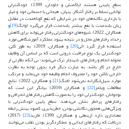
سطح پایینی هستند (پاکمنش و جاودان، 1399). خودکنترلی
توانایی تسلط بر رفتار آشکار، پنهان، هیجانی یا جسمانی خود و مهار
یا بازداری تکانه‌های خود در شرایطی که نفع کوتاه‌مدت در مقابل
زیان بلندمدت یا نفع بیشتر بلندمدت قرار می‌گیرد (وانگ
[19]
و
همکاران، 2022). شیوه‌های خودکنترلی رفتار می‌تواند برای کاهش
رخداد رفتارهای مخل و در نتیجه بهبود عملکرد آموزشگاهی مورد
استفاده قرار گیرد (لی
[20]
و همکاران، 2019). به طور کلی،
خودکنترلی یک نوع مراقبت درونی است که بر اساس آن وظایف
محوله انجام و رفتارهای نابهنجار ترک می‌شوند؛ بی آنکه نظارتی از
خارج در کار باشد. به عبارت دیگر فرد بدون توجه به نظارت
خارجی تلاش خود را مصروف انجام وظیفه خود می‌نماید و مرتکب
موارد سهل‌انگارانه نمی‌شود (فنگ
[21]
و همکاران، 2022). نتایج
مطالعات ویلمز
[22]
و همکاران (2019) بیانگر این است که
نوجوانان، خودکنترلی خود را به صورت کاهش رفتارهای انحرافی و
رفتارهای پرخطر نشان می‌دهند. سطح پایین خودکنترلی با
ویژگی‌هایی همچون تکانشی بودن، خطرپذیری، کمبود بینش رابطه
معناداری دارد (زینعلی و همکاران، 1399). فارید
[23]
(2017)
دریافت که رفتارهای ایذایی و عملکردگریز بودن تقلب می‌توانند
تقلب تحصیلی دانشجویان داروسازی را پیش‌بینی کنند.