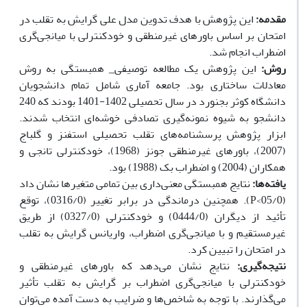
مقدمه:
این پژوهش با هدف تدوین مدل علی گرایش به تقلب در
امتحان بر اساس باورهای غیرمنطقی و خودکنترلی با میانجی‌گری
اضطراب انجام شد.
روش:
این پژوهش یک مطالعه توصیفی_ همبستگی به روش
معادلات ساختاری بود. جامعه آماری شامل تمام دانشجویان
دانشگاه کوثر بجنورد در سال تحصیلی 1402-1401 بودند که 240
دانشجو به شیوه نمونه‌گیری تصادفی خوشه‌ای انتخاب شدند.
ابزار پژوهش پرسشنامه‌های تقلب تحصیلی استفنز و گلباج
(2007)، باورهای غیرمنطقی جونز (1968)، خودکنترلی تانجی و
همکاران (2004) و اضطراب بک (1988) بود.
یافته‌ها:
نتایج همبستگی معنی‌داری بین تمامی متغیرها نشان داد
(05/0>P). همچنین درماندگی در برابر تغییر (0316/0)، توقع
تأئید از دیگران (0444/0) و خودکنترلی (0327/0) از طریق
غیرمستقیم و با میانجی‌گری اضطراب، واریانس گرایش به تقلب
در امتحان را تبیین کرد.
نتیجه‌گیری:
نتایج نشان می‌دهد که باورهای غیرمنطقی و
خودکنترلی با میانجی‌گری اضطراب بر گرایش به تقلب تأثیر
می‌گذارند. با توجه به شاخص‌ها و ضرایب به دست آمده می‌توان