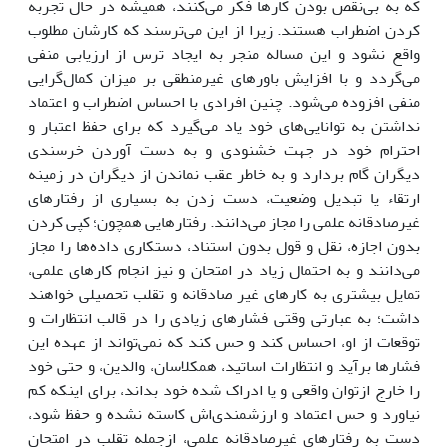
که به بی‌نقص بودن کارها فکر می‌کنند، همیشه در حال تجربه
کردن اضطراب هستند. زیرا از این می‌ترسند که کارشان مطلوب
واقع نشود و این مساله منجر به ایجاد ترس از ارزیابی منفی
می‌گردد و با افزایش باورهای غیرمنطقی بر میزان کمال‌گرایی
منفی افزوده می‌شود. چنین افرادی با احساس اضطراب و اعتماد
نداشتن به توانایی‌های خود یاد می‌گیرد که برای حفظ اعتبار و
احترام خود در جهت خشنودی و به دست آوردن خرسندی
دیگران گام بردارد و به خاطر عقب نماندن از دیگران در زمینه
ارتقاء یا تبدیل وضعیت، دست زدن به بسیاری از رفتارهای
غیرصادقانه علمی را مجاز می‌دانند. رفتارهایی همچون؛ کپی کردن
بدون اجازه، نقل و قول بدون استناد، دستکاری داده‌ها را مجاز
می‌دانند و به احتمال زیاد در امتحان و نیز انجام کارهای علمی،
تمایل بیشتری به کارهای غیر صادقانه و تقلب تحصیلی خواهند
داشت؛ به عبارتی وقتی فشارهای زیادی را در قالب انتظارات و
توقعات از او، احساس کند و حس کند که نمی‌تواند از عهده این
فشارها برآید و انتظارات اساتید، همکلاسان، والدین، و حتی خود
را خارج ازتوان واقعی و یا ادراک شده خود بداند، برای اینکه کم
نیاورد و حس اعتماد و ارزشمندی‌اش کاسته نشده و حفظ شود،
دست به رفتارهای غیرصادقانه علمی، ازجمله تقلب در امتحان