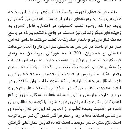
تقلب در نظام‌های آموزشی گستره قابل توجهی دارد. این پدیده
حتی می‌تواند به زمینه
های فراتر از جلسات امتحان نیز گسترش
یابد. چرا که روحیه تقلب تحصیلی در امتحان، قابل
تسری به
زمینه‌های دیگر زندگی نیز هست
.
در واقع دانشجویی که در پاسخ
به یک نیاز درونی و پایدار مبادرت به تقلب می‌کند، مادامی که این
نیاز در او باشد در هر شرایط محیطی نیز این کار را انجام می‌دهد
(افضلی و همکاران، 1399).
به طورکلی، پرداختن به رفتار
فریبکارانه تحصیلی ازآن رو اهمیت دارد که براساس ادبیات
پژوهشی، افرادی که به تقلّب تحصیلی اقدام می‌کنند، اغلب، این
رفتار ناشایست را پس از فراغت از تحصیل، به محیط‌های کاری
خود، انتقال می‌دهند. ازآنجایی که شیوع تقلب توان بالقوه‌ای در
ایجاد محدودیت‌های بزرگ در شکوفایی استعدادهای فردی و
نهادی دارد، نبایستی با این مسئله همانند شکلی ناچیز و کم
اهمیت از رفتارهای انحرافی برخورد شود. با توجه به مطالب بیان
شده در اهمیت پدیده تقلّب و از آنجایی که این امر توان بالقوه‌ای
در تمامی استعدادها دارد، و خطر فراگیر شدن آن نیز مورد توجه
است، پژوهش حاضر درصدد است که به تدوین مدل علی گرایش
به تقلب در امتحان بر اساس باورهای غیرمنطقی و خودکنترلی با