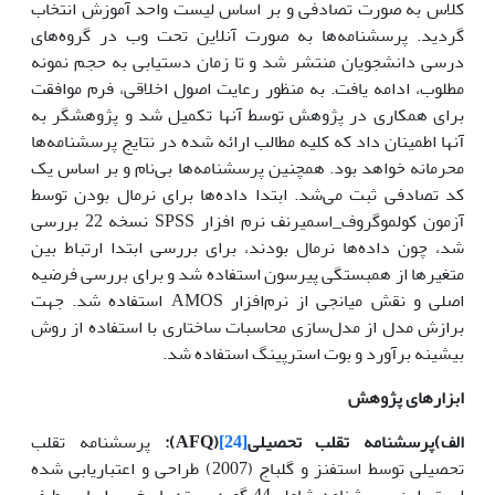
کلاس به صورت تصادفی و بر اساس لیست واحد آموزش انتخاب
گردید. پرسشنامه‌ها به صورت آنلاین تحت وب در گروه‌های
درسی دانشجویان منتشر شد و تا زمان دستیابی به حجم نمونه
مطلوب، ادامه یافت. به منظور رعایت اصول اخلاقی، فرم موافقت
برای همکاری در پژوهش توسط آنها تکمیل شد و پژوهشگر به
آنها اطمینان داد که کلیه مطالب ارائه شده در نتایج پرسشنامه‌ها
محرمانه خواهد بود. همچنین پرسشنامه‌ها بی‌نام و بر اساس یک
کد تصادفی ثبت می‌شد. ابتدا داده‌ها برای نرمال بودن توسط
آزمون کولموگروف_اسمیرنف نرم افزار SPSS نسخه 22 بررسی
شد، چون داده‌ها نرمال بودند، برای بررسی ابتدا ارتباط بین
متغیرها از همبستگی پیرسون استفاده شد و برای بررسی فرضیه
اصلی و نقش میانجی از نرم‌افزار AMOS استفاده شد. جهت
برازش مدل از مدل‌سازی محاسبات ساختاری با استفاده از روش
بیشینه برآورد و بوت استرپینگ استفاده شد.
ابزارهای پژوهش
الف)
پرسشنامه تقلب تحصیلی
[24]
(
AFQ
):
پرسشنامه تقلب
تحصیلی توسط استفنز و گلباج (2007) طراحی و اعتباریابی شده
است، این پرسشنامه شامل 44 گویه بسته پاسخ بر اساس طیف