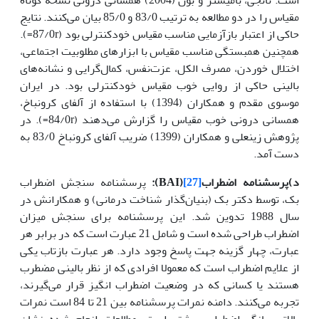
مقیاس را در دو مطالعه به ترتیب 83/0 و 85/0 بیان می‌کنند. نتایج
حاکی از اعتبار بازآزمایی مناسب مقیاس خودکنترلی بود (87/0r=).
همچنین همبستگی مناسب مقیاس با ابزارهای مطلوبیت اجتماعی،
اختلال خوردن، مصرف الکل، عزت‌نفس، کمال‌گرایی و نشانه‌های
بالینی حاکی از روایی خوب مقیاس خودکنترلی بود. در ایران
موسوی مقدم و همکاران (1394) با استفاده از آلفای کرونباخ،
همسانی درونی خوب مقیاس را گزارش می‌دهند (84/0r=). در
پژوهش زینعلی و همکاران (1399) ضریب آلفای کرونباخ 83/0 به
دست آمد.
د)
پرسشنامه اضطراب
[27]
(
BAI
):
پرسشنامه سنجش اضطراب
بک، توسط دکتر بک (بنیان‌گذار شناخت درمانی) و همکارانش در
سال 1988 تدوین شد. این پرسشنامه برای سنجش میزان
اضطراب طراحی شده است و شامل 21 عبارت است که در برابر هر
عبارت، چهار گزینه جهت پاسخ وجود دارد. هر عبارت بازتاب یکی
از علایم اضطراب است که معمولا افرادی که از نظر بالینی مضطرب
هستند یا کسانی که در وضعیت اضطراب انگیز قرار می‌گیرند،
تجربه می‌کنند. دامنه نمرات پرسشنامه بین 21 تا 84 است نمرات
بالاتر بیانگر اضطراب بیشتر است. مطالعات انجام شده نشان