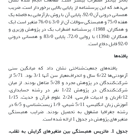
می‌دهد که این پرسشنامه از پایایی بالایی برخوردار است، ضریب
همسانی درونی آن 92/0، پایایی آن با روش بازآزمایی به فاصله یک
هفته 75/0 و همبستگی سوالات آن از 3/0 تا 76/0 متغیر است (بک
و همکاران، 1988). پرسشنامه اضطراب بک در پژوهش وزیری و
همکاران (1394) با روایی 72/0، پایایی 83/0 و همسانی درونی
92/0 قابل دفاع است.
یافته‌ها
یافته‌های جمعیت‌شناختی نشان داد که میانگین سنی
آزمودنی‌ها 6/22 سال و انحراف‌معیار سن آنها 3/1 بود. 5/71 از
شرکت‌کنندگان در پژوهش مجرد و 5/28 متاهل بودند. از میان
شرکت‌کنندگان در پژوهش 1/22 نفر در رشته حسابداری،
4/12زبان و ادبیات فارسی، 2/24 علوم قرآن و حدیث، 1/15
آموزش زبان انگلیسی، 5/11 شیمی، 1/9 زیست‌شناسی و 6/5 در
رشته جغرافیا مشغول به تحصیل بودند. ضرایب همبستگی
متغیرهای پژوهش در جدول 1 ارائه شده است.
جدول 1. ماتریس همبستگی بین متغیرهای گرایش به تقلب،