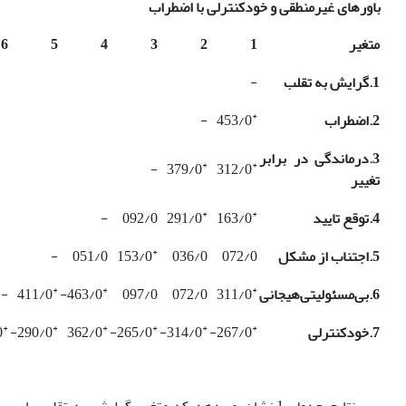
باورهای غیرمنطقی و خودکنترلی با اضطراب
متغیر
1
2
3
4
5
6
1.گرایش به تقلب
-
*
2.اضطراب
453/0
-
3.درماندگی در برابر
*
*
-
379/0
312/0
تغییر
*
*
4.توقع تایید
163/0
291/0
092/0
-
*
5.اجتناب از مشکل
072/0
036/0
153/0
051/0
-
*
*
*
6.بی‌مسئولیتی‌هیجانی
311/0
072/0
097/0
463/0-
411/0
-
*
*
*
*
*
*
7.خودکنترلی
267/0-
314/0-
265/0-
362/0
290/0-
-
نتایج جدول 1 نشان می‌دهد که متغیر گرایش به تقلب با