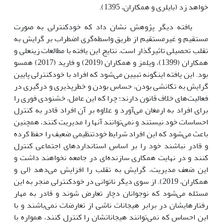
خواهد زد (بایلری و همکاران، 1395).
یافته دیگر پژوهش نشان داد که خودکنترلی به صورت
مستقیم و غیرمستقیم از طریق واسطه‌گری اضطراب بر گرایش به
تقلب تحصیلی تاثیرگذار است. نتایج این یافته با مطالعات زینعلی و
همکاران (1399)، ویلمز و همکاران (2019) و فارید (2017) همسو
بود. این یافته اینگونه تبیین می‌شود که افراد با خودکنترلی پایین
گرایش به تکانشی بودن، حساس بودن و خطرپذیری و درگیری در
فعالیت‌های خلاف قانون دارند؛ چرا که این عامل، خشنودی فوری را
برای افراد به ارمغان می‌آورد و علاوه بر آن افراد قادر به کنترل
احساسات خود نیستند و نمی‌توانند آنها را مدیریت کنند، همچنین
باعث می‌شود که این افراد شرایط خودتنظیمی ضعیف را حفظ کرده
و قادر نباشند خود را بر اساس استانداردهای اجتماعی کنترل
کنند و در نهایت همکاری سازنده‌ای در جامعه نخواهند داشت و
این ضعف مدیریت، گرایش به تقلب را افزایش می‌دهد (لی و
همکاران، 2019). از سوی دیگر ناتوانی در خودکنترلی منجر به این
مسئله می‌شود که نوجوانان دچار تعارض شوند و قادر به مهار
رفتارهایشان در برابر هیجانات ناشی از تعارضات نمی‌باشند و با
این احساس که نمی‌توانند هیجاناتشان را کنترل کنند، همواره با