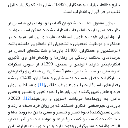
نتایج مطالعات بایلری و همکاران (1395) نشان داد که یکی از دلایل
تقلب در فراگیران، اضطراب است.
به‏طور معمول اغلب دانشجویان قابلیت‏ها و توانایی‏های مناسبی از
نظر تخصصی دارند، اما به‏علت اضطراب شدید ممکن است نتوانند
از توانایی‏های خود به خوبی استفاده نمایند و این امر می‏تواند بر
عملکرد و موفقیت تحصیلی دانشجویان اثر نامطلوبی داشته باشد
(خرسندپور و همکاران، 1400). باورها و شناخت‌های انسان در
عرصه‌های مختلف زندگی بر رفتارها و واکنش‌های وی تأثیری
انکارناپذیر دارند (الوندی و صدیق، 1399). از سویی تفکرات
غیرمنطقی در سبب‌شناسی تمام آشفتگی‌های هیجانی و رفتارهای
ناسازگارانه دخیل هستند (مستشاری و همکاران، 1400). ریشه
رفتارهای ناسازگارنه را باورهای غیرعقلانی
[11]
و مسلط بر روان
فرد و عامل تعیین‌کننده این باورها را نحوه تعبیر و تفسیر و معنی
دادن به رویدادها می‌باشد (سرین و روزنفیلد
[12]
، 2020).
باورهای غیرمنطقی افکاری هستند که بر روان فرد سلطه دارند و
عامل تعیین‌کنندة نحوه تعبیر و تفسیر و معنی دادن به رویدادها و
تنظیم‌کننده کیفیت و کمیت رفتارها و عواطف‌اند، در آنها اجبار،
الزام، وظیفه و مطلق‌گرایی وجود دارد و در صورت عدم ارضا این