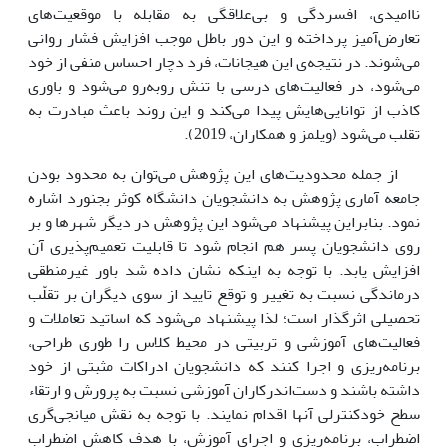
ناامیدی، افسردگی و بی‌علاقگی به مقابله با موقعیت‌های
تعارض‌آمیز پرداخته و این دور باطل موجب افزایش فشار روانی
می‌شوند. در نتیجه‌ی این هیجانات، فرد دچار احساس منفی از خود
می‌شود، در فعالیت‌های درسی با تنش روبه‌رو می‌شود و باوری
کاذب از توانایی‌هایش پیدا می‌کند و این روند باعث مبادرت به
تقلب می‌شود (ویلمز و همکاران، 2019).
از جمله محدودیت‌های این پژوهش می‌توان به محدود بودن
جامعه آماری پژوهش به دانشجویان دانشگاه کوثر بجنورد اشاره
نمود. بنابراین پیشنهاد می‌شود این پژوهش در دیگر شهرها و بر
روی دانشجویان پسر هم انجام شود تا قابلیت تعمیم‌پذیری آن
افزایش یابد. با توجه به اینکه نشان داده شد باور غیرمنطقی
درماندگی نسبت به تغییر و توقع تایید از سوی دیگران بر تقلّب
تحصیلی اثرگذار است؛ لذا پیشنهاد می‌شود که اساتید تعاملات و
فعالیت‌های آموزشی و تربیتی در محیط کلاس را طوری طراحی،
برنامه‌ریزی و اجرا کنند که دانشجویان ادراکات مثبتی از خود
داشته باشند و دست‌اندرکاران آموزشی نسبت به پرورش و ارتقاء
سطح خودکنترلی آنها اقدام نمایند. با توجه به نقش میانجی‌گری
اضطراب، برنامه‌ریزی و اجرای آموزش، با هدف کاهش اضطراب