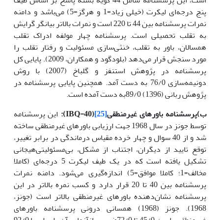
پنج درجه‌ای لیکرت (خیلی زیاد=1 و هرگز=5) می‌باشد و دامنه
نمرات پرسشنامه بین 44 تا 220 است و نمرات بالاتر بیانگر گرایش
به تقلب تحصیلی است. پرسشنامه چهار مولفه ادراک تقلب
همسالان، باور به تقلب، خنثی‌سازی مسئولیت و رفتار تقلب را
مورد سنجش قرار می‌دهد (بلودگود و همکاران، 2009). پایایی کل
پرسشنامه در پژوهش استنفز و گلباخ (2007) با روش
دونیمه‌سازی 76/0 به دست آمد. همچنین پایایی پرسشنامه در
پژوهش ربانی (1396) 89/0به دست آمده است.
ب)پرسشنامه باورهای غیرمنطقی
[25]
(
IBQ-40
):
این پرسشنامه
توسط جونز در سال 1968 جهت ارزیابی باورهای غیرمنطقی ساخته
شد و از 40 سوال و چهار خرده مقیاس درماندگی در برابر تغییر،
توقع تایید از دیگران، اجتناب از مشکل، بی‌مسئولیتی‌هیجانی
تشکیل یافته است که در یک طیف لیکرت 5 درجه‌ای (کاملا
مخالف=1؛ کاملا موافق=5) اندازه‌گیری می‌شود. دامنه نمرات
پرسشنامه بین 40 تا 20 قرار دارد و کسب نمره بالاتر در این
پرسشنامه نشان‌دهنده باورهای غیرمنطقی بالاتر است (جونز،
1968). جونز (1968) همسانی درونی پرسشنامه باورهای
غیرمنطقی را بین 45/0 تا 72/0ضریب بازآزمایی آن را برابر با 92/0