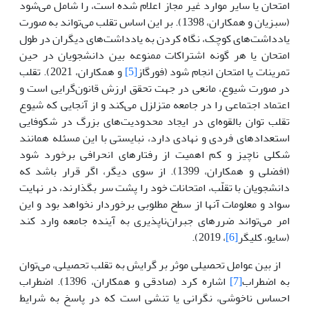
امتحان یا سایر موارد غیر مجاز اعلام شده است، را شامل می‌شود
(سبزیان و همکاران، 1398). بر این اساس تقلب می‌تواند به صورت
یادداشت‌های کوچک، نگاه کردن به یادداشت‌های دیگران در طول
امتحان یا هر گونه اشتراکات ممنوعه بین دانشجویان در حین
تمرینات یا امتحان انجام شود (فورگاز
[5]
و همکاران، 2021). تقلب
در صورت شیوع، مانعی در جهت تحقق ارزش قانون‌گرایی است و
اعتماد اجتماعی را در جامعه متزلزل می‌کند و از آنجایی که شیوع
تقلب توان بالقوه‌ای در ایجاد محدودیت‌های بزرگ در شکوفایی
استعدادهای فردی و نهادی دارد، نبایستی با این مسئله همانند
شکلی ناچیز و کم اهمیت از رفتارهای انحرافی برخورد شود
(افضلی و همکاران، 1399). از سوی دیگر، اگر قرار باشد که
دانشجویان با تقلّب، امتحانات خود را پشت سر بگذارند، در نهایت
سواد و معلومات آنها از سطح مطلوبی برخوردار نخواهد بود و این
امر می‌تواند ضررهای جبران‌ناپذیری به آینده جامعه وارد کند
(سایو، کلیگر
[6]
، 2019).
از بین عوامل تحصیلی موثر بر گرایش به تقلب تحصیلی، می‌توان
به اضطراب
[7]
اشاره کرد (صادقی و همکاران، 1396). اضطراب
احساس ناخوشی، نگرانی یا تنشی است که در پاسخ به شرایط