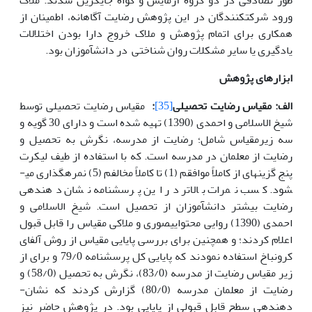
ورود شرکت­کنندگان در این پژوهش رضایت آگاهانه، اطمینان از
همکاری برای اتمام پژوهش و ملاک خروج دارا بودن اختلالات
یادگیری یا سایر مشکلات روان شناختی در دانش­آموزان بود.
ابزارهای پژوهش
الف: مقیاس رضایت تحصیلی
[35]
:
مقیاس رضایت تحصیلی توسط
شیخ الاسلامی و احمدی (1390) تهیه شده است و دارای 30 گویه و
سه زیرمقیاس شامل؛ رضایت از مدرسه، نگرش به تحصیل و
رضایت از معلمان در مدرسه است. که با استفاده از طیف لیکرت
پنج­ گزینه­ای از کاملاً موافقم (1) تا کاملاً مخالفم (5) نمره­گذاری می­
شود. کسب نمرات بالاتر در این پرسشنامه نشان دهنده­ی
رضایت بیشتر دانش­آموزان از تحصیل است. شیخ الاسلامی و
احمدی (1390) روایی محتوایی­صوری و ملاکی مقیاس را قابل قبول
اعلام کردند؛ و همچنین برای بررسی پایایی مقیاس از روش آلفای
کرونباخ استفاده نمودند که پایایی کل پرسشنامه 79/0 و برای از
زیر مقیاس رضایت از مدرسه (83/0)، نگرش به تحصیل (58/0) و
رضایت از معلمان مدرسه (80/0) گزارش کردند که نشان­
دهنده­ی سطح قابل قبولی از پایایی بود. در پژوهش حاضر نیز