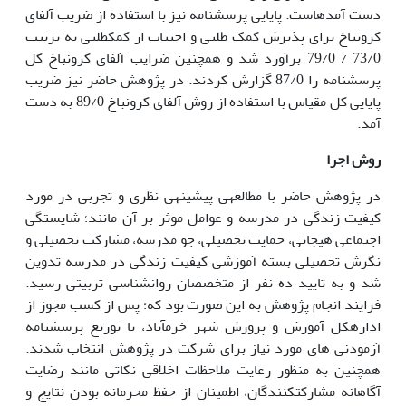
دست آمده­است. پایایی پرسشنامه نیز با استفاده از ضریب آلفای
کرونباخ برای پذیرش کمک طلبی و اجتناب از کمک­طلبی به ترتیب
73/0 / 79/0 برآورد شد و همچنین ضرایب آلفای کرونباخ کل
پرسشنامه را 87/0 گزارش کردند. در پژوهش حاضر نیز ضریب
پایایی کل مقیاس با استفاده از روش آلفای کرونباخ 89/0 به دست
آمد.
روش اجرا
در پژوهش حاضر با مطالعه­ی پیشینه­ی نظری و تجربی در مورد
کیفیت زندگی در مدرسه و عوامل موثر بر آن مانند؛ شایستگی
اجتماعی هیجانی، حمایت تحصیلی، جو مدرسه، مشارکت تحصیلی و
نگرش تحصیلی بسته آموزشی کیفیت زندگی در مدرسه تدوین
شد و به تایید ده نفر از متخصصان روان­شناسی تربیتی رسید.
فرایند انجام پژوهش به این صورت بود که؛
پس از کسب مجوز از
اداره­کل آموزش و پرورش شهر خرم­آباد، با توزیع پرسشنامه
آزمودنی های مورد نیاز برای شرکت در پژوهش انتخاب شدند.
همچنین به منظور رعایت ملاحظات اخلاقی نکاتی مانند رضایت
آگاهانه مشارکت­کنندگان، اطمینان از حفظ محرمانه بودن نتایج و