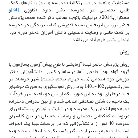
مسئولیت و تعهد در قبال تکالیف مدرسه و بروز رفتارهای کمک
طلبی تحصیلی در مدرسه تاثیر دارد (کلووی
[34]
و
همکاران،2014).
درنهایت باتوجه مطالب ذکر شده هدف پژوهش
حاضر بررسی اثربخشی بسته آموزشی کیفیت زندگی در مدرسه
بر کمک طلبی و رضایت تحصیلی دانش آموزان دختر دوره دوم
ابتدایی شهر خرم آباد می باشد.
روش
روش پژوهش حاضر نیمه آزمایشی با طرح پیش آزمون پس­آزمون با
گروه گواه بود. جامعه­ی آماری شامل؛ کلیه­ی دانش­آموزان دختر
دوره­ی دوم ابتدایی (پایه چهارم، پنجم، ششم) شهر خرم­آباد در
سال تحصیلی 402-1401 بود. روش نمونه­گیری به صورت خوشه­ای
چند مرحله­ای بود به این صورت که از بین دو ناحیه شهر خرم­آباد
یک ناحیه به شکل تصادفی انتخاب شد و از بین مدراس دخترانه
دوره دوم ابتدایی یک مدرسه و در نهایت با توزیع پرسشنامه­های
مربوط به کمک­طلبی تحصیلی و رضایت تحصیلی در بین کلاس­های
مدرسه 40 نفر از دانش­آموزانی که در پرسشنامه­ها یک انحراف
استاندارد نمره پایین­تر از میانگین کسب کردند انتخاب شدند و به
طور تصادفی در دو گروه آزمایش و گواه جایگزین شدند. ملاک