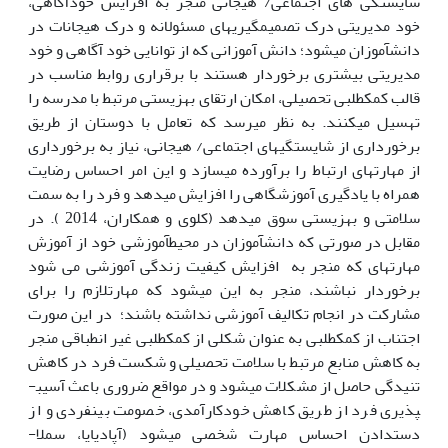
شایستگی های اجتماعی/ هیجانی منجر به افزایش خودآگاهی،
خود مدیریتی درک تصمیم­گیری­های مسئولانه و درک هیجانات در
دانش­آموزان می­شود؛ دانش آموزانی که از توانایی خود آگاهی و خود
مدیریتی بیشتری برخوردار هستند با برقراری روابط مناسب در
قالب کمک­طلبی تحصیلی، امکان ارتقای بهزیستی مرتبط با مدرسه را
تهسیل می­کنند. به نظر می­رسد که تعامل با دوستان از طریق
برخورداری از شایستگی­های اجتماعی/ هیجانی، نیاز به برخورداری
از مهارت­های ارتباط را برآورده می­سازد و این امر احساس رضایت
همراه با یادگیری آموزشگاهی را افزایش می­­دهد و فرد را به سمت
سلامتی و بهزیستی سوق می­دهد (کلوی و همکاران، 2014 ). در
مقابل در صورتی که دانش­آموزان در محیط­آموزشی خود از آموزش
مهارت­های که منجر به افزایش کیفیت زندگی آموزشی می شود
برخوردار نباشند، منجر به این می­شود که مهارت­لازم را برای
مشارکت در انجام تکالیف آموزشی نداشته باشند؛ در این صورت
اجتناب از کمک­طلبی به عنوان شکلی از کمک­طلبی غیر انطباقی منجر
به کاهش منابع مرتبط با سلامت تحصیلی و شکست فرد در کاهش
تنیدگی حاصل از مشکلات می­شود و در مواقع ضروری باعث آسیب­
پذیری فرد از طریق کاهش خودکارآمدی، خصومت بین­فردی و از
دست­دادن احساس مهارت شخصی می­شود (آپادیایا، سملا-