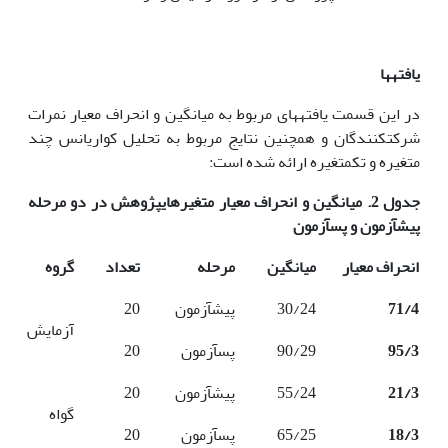
یافته­ها
در این قسمت یافته­های مربوط به میانگین و انحراف معیار نمرات
شرکت­کنندگان و همچنین نتایج مربوط به تحلیل کواریانس چند
متغیره و تک­متغیره ارائه شده است:
جدول 2. میانگین و انحراف معیار متغیرهای­پژوهش در دو مرحله
پیش­آزمون و پس­آزمون
انحراف معیار
میانگین
مرحله
تعداد
گروه
71/4
30/24
پیش­آزمون
20
آزمایش
95/3
90/29
پس­آزمون
20
21/3
55/24
پیش­آزمون
20
گواه
18/3
65/25
پس­آزمون
20