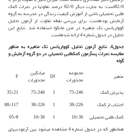
82/0است؛ به عبارت دیگر 82/0 درصد تفاوت­ها در نمرات کمک
طلبی تحصیلی ناشی از آموزش کیفیت زندگی در مدرسه به گروه
آزمایش بوده­است. برای بررسی نقطه تفاوت، از آزمون تحلیل
کوواریانس تک متغیره در متن مانکوا استفاده شد. نتایج این
تحلیل در جدول شماره 4 ارائه شده­است.
جدول4. نتایج آزمون تحلیل کوواریانس تک متغیره به منظور
مقایسه نمرات پس­آزمون کمک­طلبی تحصیلی در دو گروه آزمایش و
گواه
مجموعه
میانگین
متغیر
Df
F
مجذورات
مجذورات
پذیرش کمک
75/246
1
75/246
35/21
اجتناب از کمک
38/226
1
38/226
88/117
کمک طلبی تحصیلی
10/36
1
10/36
05/8
همان­طور که در جدول شماره 4 مشاهده می­شود بین آزمودنی­های