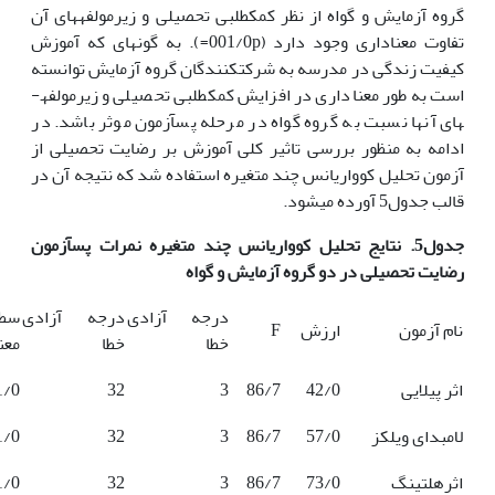
گروه آزمایش و گواه از نظر کمک­طلبی تحصیلی و زیرمولفه­های آن
تفاوت معناداری وجود دارد (001/0p=). به گونه­ای که آموزش
کیفیت زندگی در مدرسه به شرکت­کنندگان گروه آزمایش توانسته
است به طور معناداری در افزایش کمک­طلبی تحصیلی و زیرمولفه­
های آن­ها نسبت به گروه گواه در مرحله­ پس­آزمون موثر باشد. در
ادامه به منظور بررسی تاثیر کلی آموزش بر رضایت تحصیلی از
آزمون تحلیل کوواریانس چند متغیره استفاده شد که نتیجه آن در
قالب جدول5 آورده می­شود.
جدول5. نتای
ج
تحلیل کوواریانس چند متغیره نمرات پس­آزمون
رضایت تحصیلی در دو گروه آزمایش و گواه
درجه آزادی
درجه آزادی
سط
نام آزمون
ارزش
F
خطا
خطا
معن
اثر پیلایی
42/0
86/7
3
32
1/0
لامبدای ویلکز
57/0
86/7
3
32
1/0
اثرهلتینگ
73/0
86/7
3
32
1/0