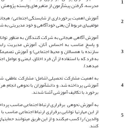
1
مدرسه، گرفتن پیش­آزمون از متغیرهای وابسته پژوهش از
آموزش اهمیت برخورداری از شایستگی اجتماعی/ هیجانی
2
مولفه­های مربوط آن یعنی خودآگاهی و خود مدیریتی به ش
آموزش آگاهی هیجانی به شرکت کنندگان به منظور توانا
و پاسخ مناسب به احساس آنان، آموزش مدیریت رابطه
3
سازنده با همسالان و محیط اجتماعی) و آموزش تصمیم­گیر
به فرد که با استفاده از آن فرد اخلاق، ایمنی و عوامل ا
می­دهد).
به اهمیت مشارکت تحصیلی (شامل؛ مشارکت عاطفی، شناخت
4
آموزشی پرداخته شد، و دانش­آموزان با نحوه­ی انجام هر
برخورد با تکالیف آموزشی آشنا شدند.
به آموزش نحوه­ی برقراری ارتباط اجتماعی مناسب پرداخت
از این مهارت­ها توانایی برقراری ارتباط اجتماعی مناسب ب
5
والدین) را کسب می­کنند و از این طریق می­توانند حمای
کنند.