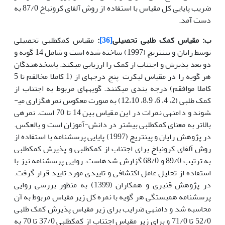
ضریب پایایی کل مقیاس با استفاده از روش آلفای کرونباخ 87/0 به
دست آمد.
ب: مقیاس کمک طلبی تحصیلی
[36]
:
مقیاس کمک­طلبی تحصیلی
توسط رایان و پینتریچ (1997) ساخته شده است و شامل 14 گویه و
دو بعد پذیرش و اجتناب از کمک را ارزیابی می­کند. پاسخ­دهندگان
هر گویه را در مقیاس لیکرت پنج درجه­ای از (1 کاملا مخالفم تا 5
کاملا موافقم) درجه بندی می­کنند. گویه­های مربوط به اجتناب از
کمک طلبی (2، 4، 6، 8،9، 12،10) به صورت معکوس نمره­گزاری می­
شوند و دامنه­ی نمرات در این مقیاس بین 14 تا 70 است. نمره­ی
بالاتر به معنای کمک­طلبی بیشتر در دانش-آموزان است و بالعکس.
در پژوهش رایان و پینتریچ (1997) پایایی پرسشنامه با استفاده از
روش آلفای کرونباخ برای اجتناب از کمک­طلبی و پذیرش کمک­طلبی
به ترتیب 89/0 و 68/0 گزارش شده­است. روایی پرسشنامه نیز با
استفاده از تحلیل عامل اکتشافی و تاییدی مورد تایید قرار گرفت.
در پژوهش قنبری و همکاران (1399) به منظور بررسی روایی
پرسشنامه همبستگی هر گویه با نمره کل زیر مقیاس مربوط به آن
محاسبه شد و دامنه­ی ضرایب برای زیر مقیاس پذیرش کمک طلبی
52/0 تا 71/0 و برای زیر مقیاس اجتناب از کمک­طلبی 37/0 تا 70 به