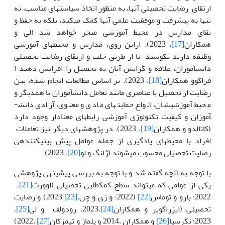
ارتقای رضایت تحصیلی آن­ها، به منظور اتخاذ سیاست­های مناسب، نه
تنها به پیشرفت و موفقیت علمی آن­ها کمک می­کند، بلکه به حفظ و
بقای مدارس در محیط آموزشی منجر خواهد شد (لی و
همکاران
[17]
، 2023). ازاین روی، مدارس و محیط­های آموزشی
وظیفه دارند بکوشند تا از طریق جلب و ارتقای رضایت تحصیلی
دانش­آموزان، علاقه و گرایش آنان به تحصیل را افزایش دهند (
فراکوو همکاران
[18]
، 2023). بر اساس مطالعات انجام شده، بین
رضایت از تحصیل با عناصری مانند تعامل دانش­آموزان با همدیگر و
محیط آموزشی­شان، انواع حمایت­های مادی و معنوی، آزادی دانش­
آموزان و کیفیت تکنولوژی آموزشی رابطه­ای معنادار وجود دارد
(کاتالدو و همکاران
[19]
، 2023). در پژوهش­های دیگر نیز تعاملات
افراد با محیط­های یادگیری از جمله عوامل پیش بینی­کننده­ی
رضایت تحصیلی محسوب می­شوند (ژانگ و لو
[20]
، 2023).
با توجه به آنچه گفته شد و با توجه به بررسی پیشینه­ی پژوهشی
یکی از عوامی که می­تواند سطح کمک­طلبی تحصیلی (اوورت
[21]
،
2022؛ بارو و توماس
[22]
(2022؛ و زی و چن،
[23]
2023) و رضایت
تحصیلی (ایزراگویر و همکاران
[24]
،2023، رودولف و لی
[25]
،
2023؛ نگرسیا
[26]
و همکاران ،2014 و یلماز و تیمزکان
[27]
،2022)