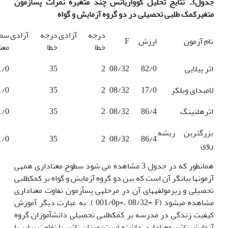
جدول3. نتای
ج
تحلیل کوواریانس چند متغیره نمرات پس­آزمون
متغیرکمک طلبی تحصیلی در دو گروه آزمایش و گواه
درجه آزادی
درجه آزادی
سط
نام آزمون
ارزش
F
خطا
خطا
معن
اثر پیلایی
82/0
08/32
2
35
1/0
لامبدای ویلکز
17/0
08/32
2
35
1/0
اثرهلتینگ
86/4
08/32
2
35
1/0
بزرگترین ریشه
1/0
35
2
08/32
86/4
روی
همان­طور که در جدول 3 مشاهده می شود سطوح معناداری همه­ی
آزمون­ها بیانگر آن است که بین دو گروه آزمایش و گواه بر کمک­طلبی
تحصیلی و زیرمولفه­های آن در مرحله­ی پس­آزمون تفاوت معناداری
مشاهده می­شود (001/0p=، 08/32= F ). به عبارت دیگر آموزش
کیفیت زندگی در مدرسه بر کمک­طلبی تحصیلی دانش­آموزان گروه
آزمایش تاثیر معناداری داشته است؛ میزان تاثیر یا تفاوت برابر با