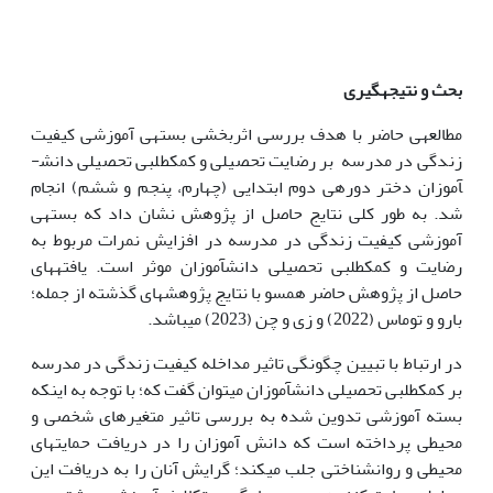
بحث و نتیجه­گیری
مطالعه­ی حاضر با هدف بررسی اثربخشی بسته­ی آموزشی کیفیت
زندگی در مدرسه بر رضایت تحصیلی و کمک­طلبی تحصیلی دانش­
آموزان دختر دوره­ی دوم ابتدایی (چهارم، پنجم و ششم) انجام
شد. به طور کلی نتایج حاصل از پژوهش نشان داد که بسته­ی
آموزشی کیفیت زندگی در مدرسه در افزایش نمرات مربوط به
رضایت و کمک­طلبی تحصیلی دانش­آموزان موثر است. یافته­های
حاصل از پژوهش حاضر همسو با نتایج پژوهش­های گذشته از جمله؛
بارو و توماس (2022) و زی و چن (2023) می­باشد.
در ارتباط با تبیین چگونگی تاثیر مداخله کیفیت زندگی در مدرسه
بر کمک­طلبی تحصیلی دانش­آموزان می­توان گفت که؛ با توجه به این­که
بسته آموزشی تدوین شده به بررسی تاثیر متغیرهای شخصی و
محیطی پرداخته است که دانش آموزان را در دریافت حمایت­های
محیطی و روان­شناختی جلب می­کند؛ گرایش آنان را به دریافت این