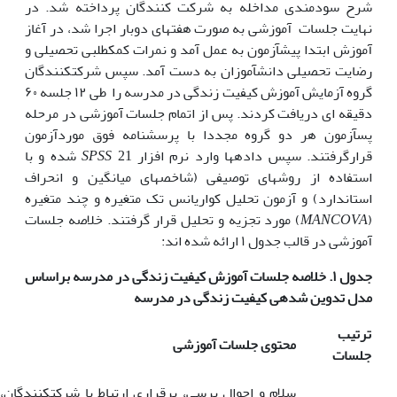
شرح سودمندی مداخله به شرکت کنندگان پرداخته شد. در
نهایت جلسات آموزشی به صورت هفته­ای دوبار اجرا شد، در آغاز
آموزش ابتدا پیش­آزمون به عمل آمد و نمرات کمک­طلبی تحصیلی و
رضایت تحصیلی دانش­آموزان به دست آمد. سپس شرکت­کنندگان
گروه آزمایش آموزش کیفیت زندگی در مدرسه را طی ۱۲ جلسه ۶۰
دقیقه ای دریافت کردند. پس از اتمام جلسات آموزشی در مرحله
پس­آزمون هر دو گروه مجددا با پرسشنامه فوق موردآزمون
قرارگرفتند. سپس داده­ها وارد نرم افزار 21
SPSS
شده و با
استفاده از روش­های توصیفی (شاخص­های میانگین و انحراف
استاندارد) و آزمون تحلیل کواریانس تک متغیره و چند متغیره
(
MANCOVA
) مورد تجزیه و تحلیل قرار گرفتند. خلاصه جلسات
آموزشی در قالب جدول ۱ ارائه شده اند:
جدول ۱. خلاصه جلسات آموزش کیفیت زندگی در مدرسه براساس
مدل تدوین شده­ی کیفیت زندگی در مدرسه
ترتیب
محتوی جلسات آموزشی
جلسات
سلام و احوال پرسی، برقراری ارتباط با شرکت­کنندگا