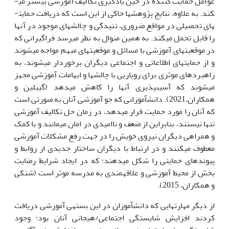
عوامل حمایت کننده در حین یادگیری تکالیف آموزشی بیشتر می­
کند. به علاوه، نتایج پژوهش­ها حاکی از این است که دریافت حمایت­
های تحصیلی در مواقع ضروری، تنیدگی و چالش­های موجود در آن­ها
را قابل تحمل می­کند. به همین منوال به نظر می­رسد فراگیرانی که
در موقعیت­های آموزشی با مسائل و موقعیت­های مبهم مواجه می­شوند
و از حمایت­های اطلاعاتی و اجتماعی دیگران برخوردار می­شوند، به
راهبردهای موثری برای رویاریی با چالش­ها و ابهامات آموزشی مجهز
می­شوند که آسیب­پذیری آن­ها را کاهش می­دهد (گیبلین و
همکاران،2021). دانش­آموزانی که جو آموزشی آنان به صورتی است
که آنان را مورد حمایت قرار می­دهد، در زمان حل تکالیف آموزشی
تنها نیستند، بنابراین از ضعف و ناامیدی در امان می­مانند و با کمک
و همراهی دیگران نیروی خویش را در جهت رفع مشکلات آموزشی
معطوف می­کنند و در ارتباط با دیگران ساختار جدیدی از روابط و
پیوندهای حمایتی را شکل می­دهند؛ که در ایجاد شرایط رضایت
بخش از محیط آموزشی و علاقه­مندی به مدرسه موثر است (شنکی
و همکاران، 2015).
از دیگر مهارت­هایی که دانش­آموزان در این بسته­ی آموزشی دریافت
کردند افزایش شایستگی اجتماعی/هیجانی آنان بود؛ وجود