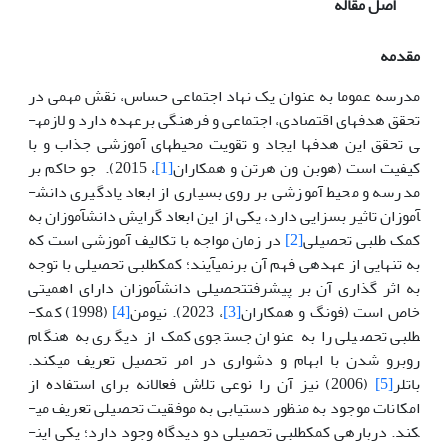
اصل مقاله
مقدمه
مدرسه عموما به عنوان یک نهاد اجتماعی حساس، نقش مهمی در
تحقق هدف­های اقتصادی، اجتماعی و فرهنگی برعهده دارد و لازمه­
ی تحقق این هدف­ها ایجاد و تقویت محیط­های آموزشی جذاب و با
کیفیت است (هوبن ون هرتن و همکاران
[1]
، 2015). جو حاکم بر
مدرسه و محیط آموزشی بر روی بسیاری از ابعاد یادگیری دانش­
آموزان تاثیر بسزایی دارد، یکی از این ابعاد گرایش دانش­آموزان به
کمک طلبی تحصیلی
[2]
در زمان مواجه با تکالیف آموزشی است که
به تنهایی از عهده­ی فهم آن برنمی­آیند؛ کمک­طلبی تحصیلی با توجه
به اثر گذاری آن بر پیشرفت­تحصیلی دانش­آموزان دارای اهمیتی
خاص است (فونگ و همکاران
[3]
، 2023). نیومن
[4]
(1998) کمک­
طلبی تحصیلی را به عنوان جستجوی کمک از دیگری به هنگام
روبرو شدن با ابهام و دشواری در امر تحصیل تعریف می­کند.
باتلر
[5]
(2006) نیز آن را نوعی تلاش فعالانه برای استفاده از
امکانات موجود به منظور دستیابی به موفقیت تحصیلی تعریف می­
کند. درباره­ی کمک­طلبی تحصیلی دو دیدگاه وجود دارد؛ یکی این­