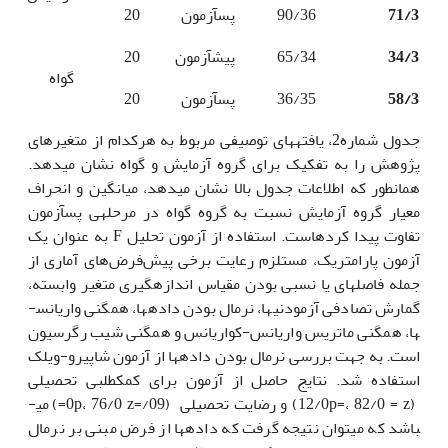
71/3
90/36
پس­آزمون
20
34/3
65/34
پیش­آزمون
20
گواه
58/3
36/35
پس­آزمون
20
جدول شماره2، یافته­های توصیفی مربوط به هرکدام از متغیرهای
پژوهش­ را به تفکیک برای گروه آزمایش و گواه نشان می­دهد.
همان­طور که اطلاعات جدول بالا نشان می­دهد، میانگین و انحراف
معیار گروه آزمایش نسبت به گروه گواه در مرحله­ی پس­آزمون
تفاوت پیدا کرده­است. استفاده از آزمون تحلیل F به عنوان یک
آزمون پارامتریک، مستلزم رعایت برخی پیش‌فرض‌های آماری از
جمله فاصله­ای یا نسبی بودن مقیاس اندازه­گیری متغیر وابسته،
گمارش تصادفی آزمودنی­ها، نرمال بودن داده­ها، همگنی واریانس­
ها، همگنی ماتریس واریانس-کواریانس و همگنی شیب رگرسیون
است. به جهت بررسی نرمال بودن داده­ها از آزمون شاپیرو-ویلک
استفاده شد. نتایج حاصل از آزمون برای کمک­طلبی تحصیلی
(12/0p=، 82/0 = z) و رضایت تحصیلی (09/=0p، 76/0 z=) می­
باشد که می­توان نتیجه گرفت که داده­ها از فرض مبنی بر نرمال