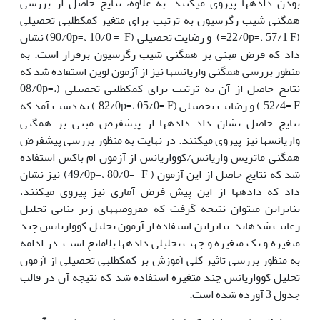
بودن داده­ها پیروی می­کنند. به علاوه، نتایج حاصل از بررسی
همگنی شیب رگرسیون به ترتیب برای متغیر کمک­طلبی تحصیلی
(22/0p=، 57/1 F=) و رضایت تحصیلی (90/0p=، 10/0 = F) نشان
داد که فرض مبنی بر همگنی شیب رگرسیون برقرار است. به
منظور بررسی همگنی واریانس­ها نیز از آزمون لوین استفاده شد که
نتایج حاصل از آن به ترتیب برای کمک­طلبی تحصیلی (08/0p=،
52/4= F ) و رضایت تحصیلی (82/0p=، 05/0= F ) به دست آمد که
نتایج حاصل نشان داد داده­ها از پیش­فرض مبنی بر همگنی
واریانس­ها نیز پیروی می­کنند. در نهایت به منظور بررسی پیش­فرض
همگنی ماتریس واریانس/کوواریانس از آزمون ام باکس استفاده
شد که نتایج حاصل از این آزمون ( 49/0p=، 80/0= F) نیز نشان
داد که داده­ها از این پیش فرض آماری نیز پیروی می­کنند،
بنابراین می­توان نتیجه گرفت که مفروضه­های زیر بنایی تحلیل
رعایت شده­اند. بنابراین استفاده از آزمون تحلیل کوواریانس چند
متغیره و تک متغیره و جهت تحلیلی داده­ها بلامانع است. در ادامه
به منظور بررسی تاثیر کلی آموزش بر کمک­طلبی تحصیلی از آزمون
تحلیل کوواریانس چند متغیره استفاده شد که نتیجه آن در قالب
جدول 3 آورده شده است.