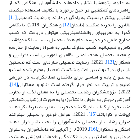
به علاوه، پژوهش­ها نشان داده­اند دانش­آموزان هنگامی که از
راهبردهای کمک­طلبی در حین برخورد با تکالیف استفاده می­کنند،
اشتیاق بیشتری نسبت به یادگیری دارند و رضایت تحصیلی
[11]
بالاتری را تجربه می­کنند (تلیمان
[12]
و همکاران، 2018). با نگاهی
گذرا به نظریه­های روان­شناسی­تربیتی می­توان دریافت که کسب
مدارج علمی در مدرسه تمام هدف تحصیل نیست، بلکه موفقیت
کامل و همه­جانبه، کسب مدارک علمی به همراه رضایت از مدرسه
و محیط تحصیل هدف اصلی نظام­های آموزشی است (فرانزن و
همکاران
[13]
، 2021). رضایت تحصیلی سازه­ای است که نخستین
بار برای درک و تبیین افت و شکست تحصیلی مطرح شده است و
به عنوان پایه و اساسی برای تلاش­های اصلاح­گرایانه در حوزه­ی
تعلیم و تربیت مد نظر قرار گرفته است (تائو و همکاران
[14]
،
2022). پژوهشگران رضایت تحصیلی را به معنای لذت از تجارت
آموزشی خویش به عنوان دانش­آموز؛ یا به صورت ارزشیابی شناختی
مثبت فرد از کیفیت ادراک شده تجربیات مدرسه تعریف کرده­اند
(پولات و کاراباتک
[15]
، 2021). عوامل فردی و محیطی می­توانند
میزان رضایت از تحصیلی دانش­آموزان را تحت تاثیر قرار دهند
(منگل و همکاران
[16]
، 2019). از آن­جایی که دانش­آموزان به عنوان
مهمترین و اصلی­ترین دریافت­کنندگان خدمات آموزشی هستند،