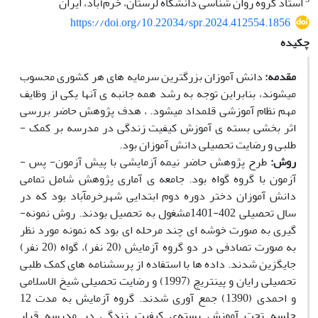
استاد گروه روان شناسی دانشگاه لرستان، خرم‌آباد، ایران
https://doi.org/10.22034/spr.2024.412554.1856
چکیده
مقدمه:
دانش­ آموزان بزرگ­ترین سرمایه­ های هر کشوری محسوب
می­شوند، بنابراین توجه به رشد همه جانبه­ ی آن­ها یکی از وظایف
مهم نظام آموزشی قلمداد می­شود. ، هدف پژوهش حاضر بررسی
اثر بخشی بسته­ ی آموزش کیفیت زندگی در مدرسه بر کمک ­
طلبی و رضایت تحصیلی دانش­ آموزان بود.
روش:
طرح­ پژوهش حاضر نیمه آزمایشی با پیش ­آزمون- پس ­
آزمون با گروه گواه بود. جامعه­ ی آماری پژوهش شامل تمامی
دانش­ آموزان دختر دوره دوم ابتدایی شهرخرم­آباد بود که در
سال تحصیلی 402-1401مشغول به تحصیل بودند. روش نمونه­
گیری به صورت خوشه ­ای چند مرحله­ ای بود که نمونه مورد نظر
به صورت تصادفی در دو گروه آزمایش (20 نفر)، گواه (20 نفر)
جایگزین شدند. داده­ ها با استفاده از پرسشنامه­ های کمک ­طلبی
تحصیلی رایان و پینتریچ (1997) و رضایت تحصیلی شیخ الاسلامی
و احمدی (1390) جمع آوری شدند. گروه آزمایش به مدت 12
جلسه تحت آموزش بسته‌ی کیفیت زندگی در مدرسه قرار