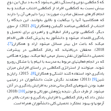
که کمک­طلبی نوعی وابستگی تلقی می­شود که به دنبال این نوع
بینش نسبت به کمک­طلبی، افراد از کمک­طلبی اجتناب می­کنند و به
انجام کارهای مستقل مبادرت می­ورزند؛ زیرا دلهره­ی آن را دارند
که هم­کلاسی­ها آن­ها را بی­کفایت و نالایق بخوانند، این دیدگاه را
اجتناب از کمک­طلبی می­نامند (گیبلین وهمکاران
[6]
، 2021). از سوی
دیگر، کمک­طلبی نوعی رفتار انطباقی و راهبردی برای تحصیل و
یادگیری قلمداد می­شود و دانش­آموز به پذیرش کمک­ طلبی اقدام
می­کند که باعث حل بهتر مسائل می­شود (راد و همکاران
[7]
،
2018). محققان دریافته­اند که رفتار کمک­طلبی در پیشرفت
تحصیلی دانش­آموزان نقش بسیار مهمی ایفا می­کند، به­ویژه هنگامی
که در انجام فعالیت­های مربوط به مدرسه با ابهام یا با مشکل روبرو
شوند، می­توانند از استراتژی کمک­طلبی در راستای افزایش میزان
یادگیری خود استفاده کنند (شنکی و همکاران
[8]
، 2015). رایان و
شین
[9]
(2011) معتقدند نگرش مثبت دانش­آموزان در زمینه­ی
مفید بودن شیوه­ها­ی کمک­رسانی منجر به افزایش یادگیری در آنان
می­شود. از طرف دیگر، نتیجه پژوهش مورتالی و موتیر
[10]
(2018)
نشان داد که رفتار کمک­طلبی با افزایش یادگیری و نمرات بالاتر در
آزمون­ها و بهبود عملکرد تحصیلی کلی دانش­آموزان همراه است.