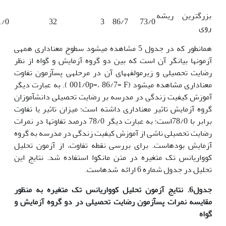
بزرگترین ریشه
1/0
32
3
86/7
73/0
روی
همان­طور که در جدول 5 مشاهده می­شود سطوح معناداری همه­ی
آزمون­ها بیانگر آن است که بین دو گروه آزمایش و گواه از نظر
رضایت تحصیلی و زیرمولفه­های آن در مرحله­ی پس­آزمون تفاوت
معناداری مشاهده می­شود (001/0p=، 86/7= F ). به عبارت دیگر
آموزش کیفیت زندگی در مدرسه بر رضایت تحصیلی دانش­آموزان
گروه آزمایش تاثیر معناداری داشته است؛ میزان تاثیر یا تفاوت
برابر با 78/0است؛ به عبارت دیگر 78/0 درصد تفاوت­ها در نمرات
رضایت تحصیلی ناشی از آموزش کیفیت زندگی در مدرسه به گروه
آزمایش بوده­است. برای بررسی نقطه تفاوت، از آزمون تحلیل
کوواریانس تک متغیره در متن مانکوا استفاده شد. نتایج این
تحلیل در جدول شماره 6 ارائه شده­است.
جدول6. نتایج آزمون تحلیل کوواریانس تک متغیره به منظور
مقایسه نمرات پس­آزمون رضایت تحصیلی در دو گروه آزمایش و
گواه