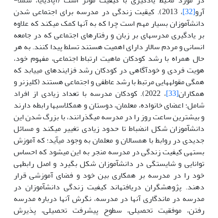
آرو
[32]
، 2013). کیقیت زندگی در مدرسه برای اجتماعی شدن
دانش­آموزان بسیار مهم است چرا که به آن­ها کمک می­کند که علاوه
بر یادگیری مدرسه­ای بر زبان و رفتارهای اجتماعی که در جامعه
انسانی و مردم سالار دارای اهمیت هستند تسلط پیدا کنند. به هر
حال همراه با رشد کودکان ماهیت ارتباط اجتماعی، مفهوم خود،
هویت فردی و خودآگاهی در کودکان رشد فزاینده­ای می­یابد که
همگی مقوله­هایی مرتبط با رشد عاطفی و اجتماعی هستند (کلیزنر و
همکاران
[33]
، 2022). کودکان مدرسه با تعداد زیادی از افراد
شامل؛ اعضای خانواده، معلمان، دوستان و همکلاسی­ها رابطه دارند
و بیشترین ساعت روز را در مدرسه می­گذرانند، با بزرگ شدن این
دانش­آموزان شکل انضباط تا حدود زیادی تغییر می­کند و مسائل
جدیدی در روابط با همسالان و معلمان به وجود می­آید؛ که آموزش
بسته­ی کیفیت زندگی در مدرسه منجر به این می­شود که احساس
توانایی و شایستگی در دانش­آموزان شکل بگیرد و اصل رابطه­ی
خود را در مدرسه بر همکاری بین خود و فضای آموزشی قرار
دهند. پژوهشگران دریافته­اند کیفیت زندگی دانش­آموزان در
مدرسه در ماندگاری آن­ها در مدرسه، نگرش آنها درباره مدرسه
رفتن، موفقیت تحصیلی، سطوح پیشرفت تحصیلی، پذیرش