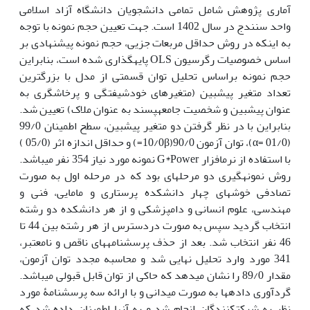
آماری پژوهش شامل تمامی دانشجویان دانشگاه آزاد اسلامی
واحد سنندج ­در سال 1402 است.
جهت تعیین حجم نمونه با توجه
به اینکه در روش حداقل مربعات جزیی، حجم نمونه پیشنهادی بر
اساس خصوصیات رگرسیون OLS پایه­گذاری شده است، بنابراین
حجم نمونه براساس تحلیل توان قسمتی از مدل با بزرگترین
تعداد متغیر پیش­بین (متغیرهای خودشیفتگی و پرخاشگری به
عنوان پیش­بین و شخصیت جامعه­پسند به عنوان ملاک) تعیین شد.
بنابراین با در نظر گرفتن دو متغیر پیش­بین، سطح اطمینان 99/0
(01/0 =α)، توان آزمون 90/0(10/0β=) و حداقل اندازه اثر (05/0 )
با استفاده از نرم­افزار G*Power نمونه مورد نیاز 354 نفر می­باشد.
روش نمونه­گیری دو مرحله­ای بود که در مرحله اول به صورت
تصادفی خوشه­ای چهار دانشکده پرستاری و مامایی، فنی و
مهندسی، علوم انسانی و دامپزشکی و از هر دانشکده دو رشته
انتخاب گردید سپس به صورت دردسترس از هر رشته بین 44 تا
46 نفر انتخاب شد.
بعد از حذف پرسشنامه­های ناقص و نامعتبر،
341 مورد وارد تحلیل نهایی شد و محاسبه مجدد توان آزمون،
مقدار 89/0 را نشان می­دهد که حاکی از توان قابل قبولی می­باشد.
گردآوری داده­ها به صورت میدانی و با ارائه­ سه پرسشنامۀ مورد
نظر به شرکت­کنندگان انجام شد و به آنها اطمینان داده شد که