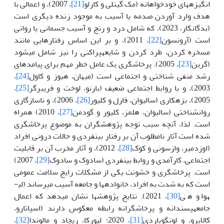
انگیزه­های خودخواهانه (مک گینلی و کارلو
[21]
، 2007)، و اعمالی با
هدف وارد آوردن صدمه یا آسیب به موجود زنده دیگری است
(بدگانکار، 2023)، که شامل درد و رنج و آسیب جسمانی یا روانی
است (آرونسون
[22]
، 2011)، و بر این اساس رفتارهایی مانند
مسخره کردن، طرد کردن و شایعه­پراکنی را نیز شامل می­شود
(گرین
[23]
، 2005). پرخاشگری یک عامل خطر مهم برای پیامدهای
رشد منفی شناختی و اجتماعی است (میهان، هیوز و کاول
[24]
،
2003)، و با روابط اجتماعی ضعیف (بارنو، لوخت و فریبرگر
[25]
،
2005)، بزهکاری (سالیوان، فارل و کلیور
[26]
، 2006)، و ناسازگاری
روان­شناختی (سالیوان، هلمز، کلیور و گودمن
[27]
، 2010) همراه
است. لذا، آنچه سبب توجه پژوهشگران به موضوع پرخاشگری
شده است آثار نامطلوب آن بر رفتار بین­فردی و حالات درونی افراد
(اوزدمیر، وازسونی و کوک
[28]
، 2012)، و آثار مخرب آن بر قابلیت
اجتماعی، کارآمدی و روابط بین­فردی (سادوک و سادوک
[29]
، 2007)
است. پرخاشگری و خشونت یکی از مشکلات رایج سلامت عمومی
است که به شدت به افراد، خانواده­ها و جامعه آسیب می­رساند (لی­
هوا و هی
[30]
، 2021). نتایج پژوهش­ها نشان می­دهد که اعمال
جامعه­پسندانه و پرخاشگرانه رابطه معکوس دارند (اسپاتارو،
کالابرو، و لونگوباردی
[31]
، 2020؛ لیورکا، ریچاد و مالوندا
[32]
،