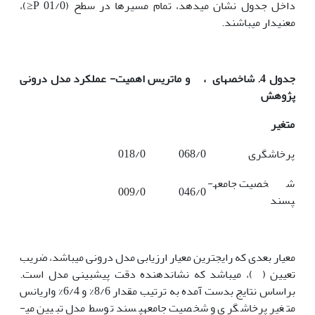
داخل جدول نشان می­دهد، تمام مسیرها در سطح (01/0 P≤)،
معنی­دار می­باشند.
جدول 4. شاخص­های
،
و ماتریس اهمیت- عملکرد مدل درونی
پژوهش
متغیر
پرخاشگری
068/0
018/0
شخصیت جامعه­
009/0
046/0
پسند
معیار بعدی که رایج­ترین معیار ارزیابی مدل درونی می­باشد، ضریب
تعیین ( )، می­باشد که نشان­دهنده دقت پیش­بینی مدل است.
براساس نتایج بدست آمده به ترتیب مقدار 8/6% و 6/4% واریانس
متغیر پرخاشگری و شخصیت جامعه­پسند توسط مدل تبیین می­