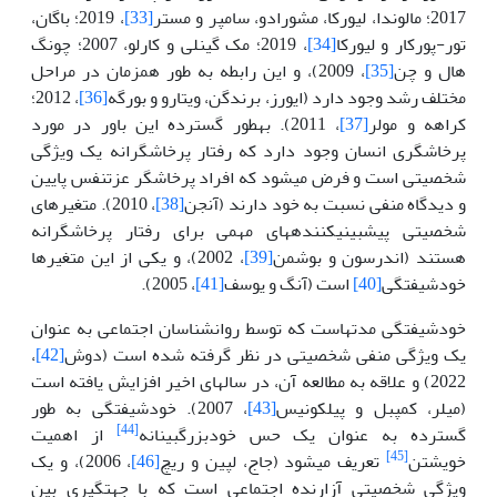
2017؛ مالوندا، لیورکا، مشورادو، سامپر و مستر
[33]
، 2019؛ باگان،
تور-پورکار و لیورکا
[34]
، 2019؛ مک گینلی و کارلو، 2007؛ چونگ
هال و چن
[35]
، 2009)، و این رابطه به طور هم­زمان در مراحل
مختلف رشد وجود دارد (ایورز، برندگن، ویتارو و بورگه
[36]
، 2012؛
کراهه و مولر
[37]
، 2011). به­طور گسترده این باور در مورد
پرخاشگری انسان وجود دارد که رفتار پرخاشگرانه یک ویژگی
شخصیتی است و فرض می­شود که افراد پرخاشگر عزت­نفس پایین
و دیدگاه منفی نسبت به خود دارند (آنجن
[38]
، 2010). متغیرهای
شخصیتی پیش­بینی­کننده­های مهمی برای رفتار پرخاشگرانه
هستند (اندرسون و بوشمن
[39]
، 2002)، و یکی از این متغیرها
خودشیفتگی
[40]
است (آنگ و یوسف
[41]
، 2005).
خودشیفتگی مدتهاست که توسط روان­شناسان اجتماعی به عنوان
یک ویژگی منفی شخصیتی در نظر گرفته شده است (دوش
[42]
،
2022) و علاقه به مطالعه آن، در سالهای اخیر افزایش یافته است
(میلر، کمپبل و پیلکونیس
[43]
، 2007). خودشیفتگی به طور
[44]
گسترده به عنوان یک حس خودبزرگ­بینانه
از اهمیت
[45]
خویشتن
تعریف می­شود (جاج، لپین و ریچ
[46]
، 2006)، و یک
ویژگی شخصیتی آزارنده اجتماعی است که با جهت­گیری بین