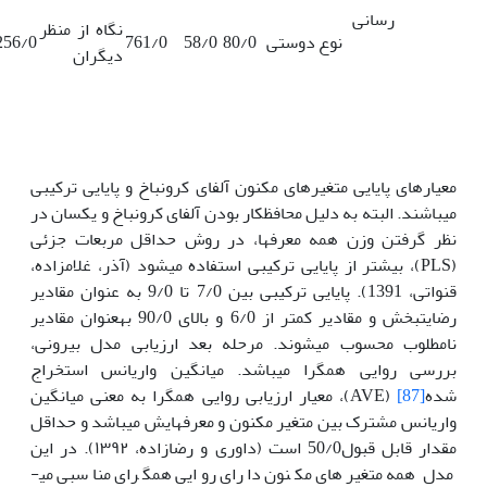
رسانی
نگاه از منظر
نوع دوستی
80/0
58/0
761/0
256/0
دیگران
معیارهای پایایی متغیرهای مکنون آلفای کرونباخ و پایایی ترکیبی
می­باشند. البته به دلیل محافظ­کار بودن آلفای کرونباخ و یکسان در
نظر گرفتن وزن همه معرف­ها، در روش حداقل مربعات جزئی
(PLS)، بیشتر از پایایی ترکیبی استفاده می­شود (آذر، غلامزاده،
قنواتی، 1391). پایایی ترکیبی بین 7/0 تا 9/0 به عنوان مقادیر
رضایت­بخش و مقادیر کمتر از 6/0 و بالای 90/0 به­عنوان مقادیر
نامطلوب محسوب می­شوند. مرحله بعد ارزیابی مدل بیرونی،
بررسی روایی همگرا می­باشد. میانگین واریانس استخراج
شده
[87]
(AVE)، معیار ارزیابی روایی همگرا به معنی میانگین
واریانس مشترک بین متغیر مکنون و معرف­هایش می­باشد و حداقل
مقدار قابل قبول50/0 است (داوری و رضازاده، ۱۳۹۲). در این
مدل همه متغیرهای مکنون دارای روایی همگرای مناسبی می­