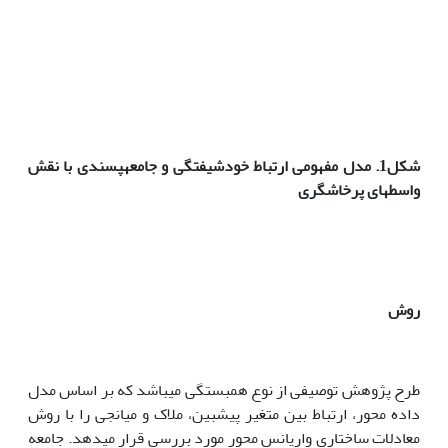
شکل1. مدل مفهومی ارتباط خودشیفتگی و جامعه­پسندی با نقش
واسطه­ای پرخاشگری
روش
طرح پژوهش توصیفی از نوع همبستگی می­باشد که بر اساس مدل
داده محور، ارتباط بین متغیر پیش­بین، ملاک و میانجی را با روش
معادلات ساختاری واریانس محور مورد بررسی قرار می­دهد.
جامعه