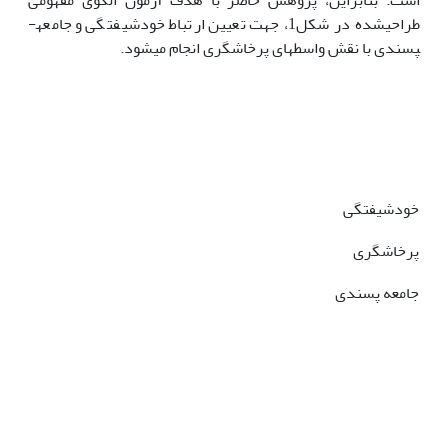
طراحی­شده در شکل1، جهت تعیین ارتباط خودشیفتگی و جامعه­
پسندی با نقش واسطه­ای پرخاشگری انجام می­شود.
خودشیفتگی
پرخاشگری
جامعه پسندی