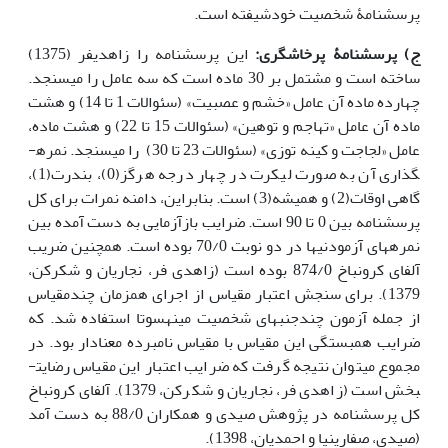
پرسشنامۀ شخصیت خودشیفته است.
ج)
پرسشنامۀ پرخاشگری:
این پرسشنامه را زاهدی­فر (1375)
ساخته است و مشتمل بر 30 ماده است که سه عامل را می­سنجد.
چهارده ماده آن عامل «خشم و عصبیت» (سئوالات 1 تا 14) و هشت
ماده آن عامل «تهاجم و توهین» (سئوالات 15 تا 22) و هشت ماده،
عامل «لجاجت و کینه توزی» (سئوالات 23 تا 30) را می­سنجد. نمره­
گذاری آن به صورت لیکرت در چهار درجه هرگز(0)، بندرت(1)،
گاهی اوقات(2) و همیشه(3) است. بنابراین، دامنه نمرات برای کل
پرسشنامه بین 0 تا 90 است. ضرایب بازآزمایی به دست آمده بین
نمره­های آزمودنی­ها در دو نوبت 70/0 بوده است. همچنین ضریب
آلفای کرونباخ 874/0 بوده است (زاهدی فر، نجاریان و شکرکن،
1379). برای سنجش اعتبار مقیاس از اجرای همزمان چندمقیاس
از جمله آزمون چندجنبه­ای شخصیت مینه­سوتا استفاده شد. که
ضرایب همبستگی این مقیاس با مقیاس نامبرده معنادار بود. در
مجموع می­توان نتیجه گرفت که ضرایب اعتبار این مقیاس رضایت­
بخش است (زاهدی فر، نجاریان و شکرکن، 1379). آلفای کرونباخ
کل پرسشنامه در پژوهش صیدی و همکاران 88/0 به دست آمد
(صیدی، صفاری­نیا و احمدیان، 1398).