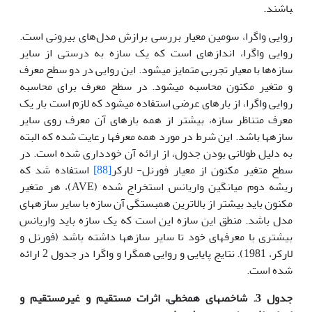
باشند.
روایی واگرا، سومین معیار بررسی برازش مدل‌های بیرونی است.
روایی واگرا، اندازه­ای است که یک سازه به درستی از سایر
سازه‌ها با معیار تجربی متمایز می­شود. این روایی در دو سطح معرف
و متغیر مکنون محاسبه می­شود. در سطح معرف برای محاسبه
روایی واگرا، از بارهای عرضی استفاده می­شود که لازم است بار یک
معرف متناظر سازه، بیشتر از همه بارهای آن معرف روی سایر
سازه­ها باشد. این شرط در مورد همه معرف­ها رعایت شده که البته
به دلیل طولانی بودن جدول، از ارائه آن خودداری شده است. در
سطح متغیر مکنون از معیار فورنل- لارکر
[88]
استفاده شد که
ریشه دوم میانگین واریانس استخراج شده (AVE)، هر متغیر
مکنون باید بیشتر از بالاترین همبستگی آن سازه با سایر سازه­های
مدل باشد. منطق این سازه این است که یک سازه باید واریانس
بیشتری با معرف­های خود تا سایر سازه­ها داشته باشد (فورنل و
لارکر، 1981). نتایج پایایی و روایی همگرا و واگرا در جدول 2 ارائه
شده است.
جدول 3. شاخص­های هم­خطی، اثرات مستقیم و غیرمستقیم و