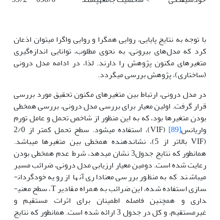
با توجه به نتایج پایایی، روایی همگرا و روایی واگرا می­توان اذعان
کرد که مدل‌های بیرونی، به نحوی مطلوب، توانایی اندازه‌گیری
متغیرهای مکنون پژوهش را دارند. لذا، در ادامه مدل درونی
(ساختاری)، پژوهش بررسی می­گردد.
در مدل درونی، ارتباط بین متغیرهای مکنون تحقیق مورد بررسی
قرار گرفت. اولین معیار برای بررسی مدل درونی، بررسی هم­خطی
بودن متغیرها بود، که به این منظور از شاخص تحمل و عامل تورم
واریانس
[89]
(VIF)، استفاده می­شود. سطح تحمل کمتر از 2/0
(VIF بالاتر از 5)، نشان­دهنده هم­خطی بین متغیرها می­باشد.
همانطور که نتایج جدول­3 نشان می­دهد، شرط عدم هم­خطی بودن
رعایت شده است. دومین معیار ارزیابی مدل درونی، ضرائب مسیر
می­باشند که به منظور بررسی معناداری آن­ها از رویه خودگردان­
سازی استفاده شده، این ضرائب به همراه مقادیر T، سطح معنی­
داری و همچنین فاصله اطمینان برای اثرات مستقیم و
غیرمستقیم، و کل در جدول 3 ارائه شده است. همانطور که نتایج