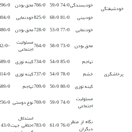
خودبسندگی
74/0
59/0
766/0
محق بودن
296/0
خودشیفتگی
خودبینی
81/0
68/0
825/0
خودنمایی
304/0
خودنمایی
77/0
53/0
728/0
محق بودن
380/0
مسئولیت
محق بودن
73/0
58/0
764/0
-242/0
اجتماعی
تهاجم
85/0
54/0
734/0
کینه توزی
589/0
پرخاشگری
خشم
78/0
54/0
737/0
کینه توزی
314/0
کینه توزی
80/0
50/0
709/0
تهاجم
589/0
مسئولیت
74/0
59/0
769/0
نوع دوستی
256/0
اجتماعی
استدلال
نگاه از منظر
76/0
61/0
783/0
اخلاقی جهت
43/0
دیگران