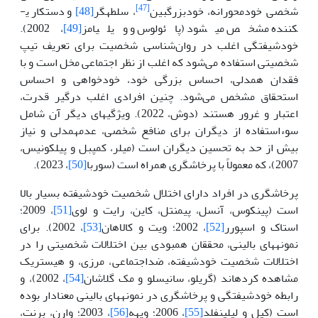
[47]
شخصی خود­محورانه، خودبزرگ­بین
، سلطه­گر
[48]
و دستکاری­
کننده مشخص می­شود (پائولوس و ویلیامز
[49]
، 2002).
خودشیفتگی اغلب در روان‌شناسی شخصیت برای تعریف تیپ
شخصیتی استفاده می‌شود که اغلب از نظر اجتماعی مخل است و با
فقدان همدلی، احساس بزرگی خود، خودخواهی و احساس
استحقاق مشخص می‌شود. چنین افرادی اغلب درگیر قدرت،
اعتبار و غرور هستند (دوش، 2022). ویژگی­های دیگر آن شامل
سوء­استفاده از دیگران برای منافع شخصی، عدم­همدلی و نیاز
بیش از حد به تحسین دیگران است (میلر، کمپبل و پیلکونیس،
2007)، که معمولاً با پرخاشگری همراه است (سوربا
[50]
، 2023).
پرخاشگری در افراد دارای اختلال شخصیت خودشیفته بسیار بالا
است (پینکوس، آنسل، پیمنتل، کاین، رایت و لوی
[51]
، 2009؛
استاک و اسپورر
[52]
، 2002؛ ویت و کالاهان
[53]
، 2002). برای
نمونه­های بالینی، محققان همبودی بین اختلالات شخصیتی را در
اختلالات شخصیت خودشیفته، ضداجتماعی، مرزی، و هیستریک
مشاهده کرده­اند (گریلو، سانیسلو و مک گلاشان
[54]
، 2002)، و
رابطه خودشیفتگی و پرخاشگری در نمونه­های بالینی معنادار بوده
است (کیل و لیلینفلد
[55]
، 2006؛ ویهه
[56]
، 2003؛ وارن، برنت،