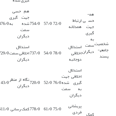
گیری شده
هم حسی
هم­
جهت گیری
حسی
ارتباط
72/0
57/0
754/0
شده به
476/0
جهت
همدلانه
سمت
گیری
دیگران
به
شخصیت
سمت
استدلال
استدلال
جامعه­
دیگران
اخلاقی
78/0
54/0
737/0
اخلاقی سمت
729/0
پسند
دوجانبه
دیگران
استدلال
اخلاقی جهت
نگاه از منظر
گیری شده
76/0
52/0
720/0
43/0
دیگران
به سمت
دیگران
پریشانی
75/0
61/0
778/0
کمک رسانی
611/0
فردی
کمک