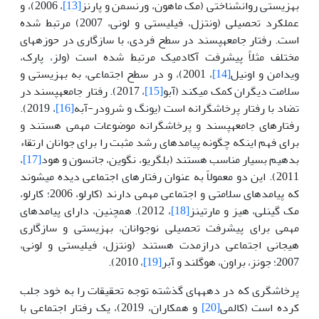
بهزیستی روان­شناختی (مک ماهون، ورنسمن و پارنز
[13]
، 2006)، و
عملکرد تحصیلی (ونتزل، فیلیستی و لونی، 2007) مرتبط شده
است. رفتار جامعه­پسند در سطح فردی، با سازگاری در حوزه­های
مختلف مثلاً پیشرفت آکادمیک مرتبط شده است (ولز، پارک،
ویدامن و اونیل
[14]
، 2001)، و در سطح اجتماعی، به بهزیستی و
سلامت دیگران کمک می­کند (آبو
[15]
، 2017). رفتار جامعه­پسند در
تضاد با رفتار پرخاشگرانه است (یونگ و شرودر-آبه
[16]
، 2019).
رفتارهای جامعه­پسند و پرخاشگرانه موضوعات مهمی هستند و
برای فهم اینکه چگونه پیامدهای رشد مثبت را برای جوانان ارتقاء
بدهیم بسیار مناسب هستند (بلگریو، نگوین، جانسون و هود
[17]
،
2011). این دو معمولاً به عنوان رفتارهای اجتماعی دیده می­شوند
که پیامدهای سلامتی و اجتماعی مهمی دارند (کارلو، 2006؛ کارلو،
مک گینلی، هیز و مارتینز
[18]
، 2012). همچنین، دارای پیامدهای
مهمی برای پیشرفت تحصیلی نوجوانان، بهزیستی و سازگاری
هیجانی اجتماعی درازمدت هستند (ونتزل، فیلیستی و لونی،
2007؛ جونز، براون، هوگلند و آبر
[19]
، 2010).
پرخاشگری که در دهه­های گذشته توجه تحقیقات را به خود جلب
کرده است (کالمی
[20]
و همکاران، 2019)، یک رفتار اجتماعی با