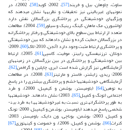
ساوث، چاوهان، بیل و فریند
[57]
، 2002؛ کوید
[58]
، 2002)، در
نمونه­های غیربالینی نیز تحقیقات و نظریه­ها نشان می­دهند که
ویژگی­های خودشیفتگی در پرخاشگری بزرگسالان نقش دارد
(واشبورن، مک ماهان، کینگ، رینیک و سیلور
[59]
، 2004). مطالعات
متعدد از ارتباط بین سطوح بالای خودشیفتگی و رفتار پرخاشگرانه
در بزرگسالان حمایت کرده و نشان داده­اند که بین خودشیفتگی
و پرخاشگری ارتباط مثبت وجود دارد (آنجن، 2010؛ لاک
[60]
، 2009؛
دونلان، ترزنیفسکی، رابینز، موفیت، کاسپی
[61]
، 2005). ارتباط
بین خودشیفتگی و پرخاشگری در بین بزرگسالان در زمینه­های
آزمایشگاهی نیز گزارش شده است (بری، چاپلین و گرافمن
[62]
،
2006؛ ریدی، زایشنر، فاستر و مارتینز
[63]
، 2008). در مطالعات
آزمایشگاهی، خودشیفته­ها خشم و پرخاشگری بیشتری را در پاسخ
به توهین
[64]
(باومیستر، بوشمن و کیمپبل، 2000)، و طرد
اجتماعی (تونگ و کمپبل
[65]
، 2003) نشان داده­اند. خودشیفته­ها
به طور پرخاشگرانه­تری نسبت به غیرخودشیفته­ها به طرد بین­
شخصی پاسخ می­دهند (باومیستر، بوشمن و کیمپبل، 2000؛ تونگ
و کمپبل، 2003؛ بوشمن، بوناچی، ون دایک، باومیستر، 2003؛
کنراث
[66]
، بوشمن و کمپبل، 2006)، و خصومت و کینه­توزی
[67]
غیرموقعیتی بیشتری را گزارش می­کنند (براون
[68]
، 2004).