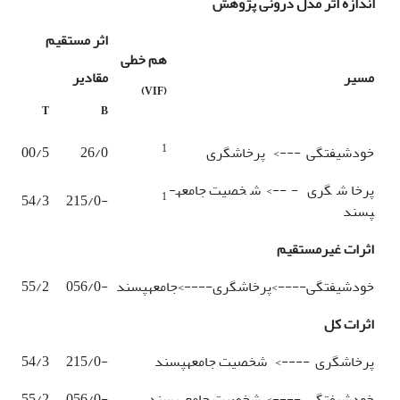
اندازه اثر مدل درونی پژوهش
اثر مستقیم
هم خطی
مسیر
مقادیر
(VIF)
T
B
1
خودشیفتگی ---> پرخاشگری
26/0
00/5
پرخاشگری ---> شخصیت جامعه­
1
54/3
-215/0
پسند
اثرات غیرمستقیم
خودشیفتگی---->پرخاشگری---->جامعه­پسند
-056/0
55/2
اثرات کل
پرخاشگری ----> شخصیت جامعه­پسند
-215/0
54/3
خودشیفتگی ----> شخصیت جامعه­پسند
-056/0
55/2