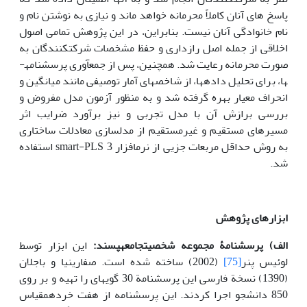
پاسخ های آنان کاملاً محرمانه خواهد ماند و نیازی به نوشتن نام و
نام خانوادگی آنان نیست. بنابراین، در این پژوهش تمامی اصول
اخلاقی از جمله اصل رازداری و حفظ مشخصات شرکت­کنندگان به
صورت محرمانه رعایت شد. همچنین، پس از جمع­آوری پرسشنامه­
ها، برای تحلیل داده­ها، از شاخص­های آمار توصیفی مانند میانگین و
انحراف معیار بهره گرفته شد و به منظور آزمون مدل مفروض و
بررسی برازش آن با مدل تجربی و نیز برآورد ضرایب اثر
مسیرهای مستقیم و غیرمستقیم از مدل­سازی معادلات ساختاری
به روش حداقل مربعات جزیی از نرم­افزار smart-PLS 3 استفاده
شد.
ابزارهای پژوهش
الف)
پرسشنامۀ مجموعه شخصیت­جامعه­پسند:
این ابزار توسط
لوئیس پنر
[75]
(2002) ساخته شده است. صفاری­نیا و باجلان
(1390) نسخة فارسی این پرسشنامة 30 گویه­ای را تهیه و بر روی
850 دانشجو اجرا کردند. این پرسشنامه از هفت خرده­مقیاس