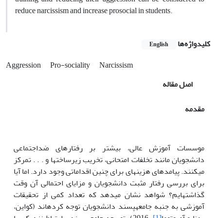
reduce narcissism and increase prosocial in students.
کلیدواژه‌ها
English
Aggression
Pro-sociality
Narcissism
اصل مقاله
مقدمه
موسسات آموزش عالی، بیشتر بر رفتارهای ضد­اجتماعی
دانشجویان مانند تخلفات امتحانی، تخریب زیرساخت­ها و . . . تمرکز
می­کنند. پیامدهای هزینه­ای برای چنین اقداماتی وجود دارد. اما آیا
برای بررسی رفتار مثبت دانشجویان و مزایای احتمالی آن وقت
گذاشته­ایم؟ شواهد نشان می­دهد که تعداد کمی از تحقیقات
آموزشی به جنبه جامعه­پسند دانشجویان توجه کرده­اند (کواین،
یدنا و آمبوتوما
[1]
، 2016). توسعه جامعه­پسندی ارتباط نزدیکی با