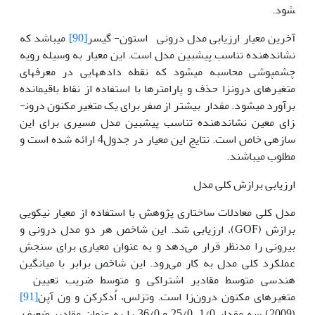
شود.
آخرین معیار ارزیابی مدل درونی استون- گیسر
[90]
می­باشد که
نشان­دهنده تناسب پیش­بین مدل است. این معیار به وسیله رویه
چشم­پوشی محاسبه می­شود که نقطه داده­هایی در معرف­های
متغیرهای درون­زا حذف و پارامترها با استفاده از نقاط باقیمانده
برآورد می­شود. مقدار بیشتر از صفر برای یک متغیر مکنون درون­
زای معین نشان­دهنده تناسب پیش­بین مدل مسیری برای این
سازه­ی خاص است. نتایج این معیار در جدول4 ارائه شده است و
مطلوب می­باشند.
ارزیابی برازش کلی مدل
مدل کلی معادلات ساختاری پژوهش با استفاده از معیار نیکویی
برازش (GOF)، ارزیابی شد. این شاخص هر دو مدل درونی و
بیرونی را مدنظر قرار می‌دهد و به عنوان معیاری برای سنجش
عملکرد کلی مدل به کار می‌رود. این شاخص برابر با میانگین
هندسی متوسط مقادیر اشتراکی و متوسط ضریب تعیین
متغیرهای مکنون درون‌زا است. وتزلس، اُدکرکن و ون آپن
[91]
(2009) سه مقدار 1/0، 25/0 و 36/0 را به عنوان مقادیر ضعیف،