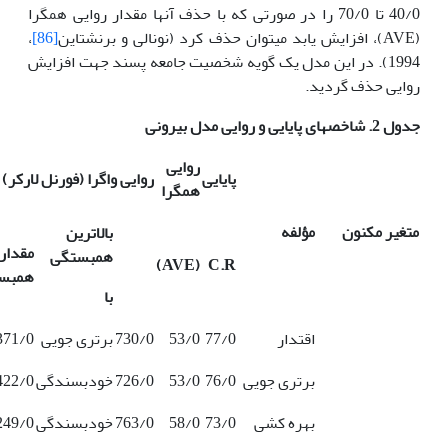
40/0 تا 70/0 را در صورتی که با حذف آن­ها مقدار روایی همگرا
(AVE)، افزایش یابد می­توان حذف کرد (نونالی و برنشتاین
[86]
،
1994). در این مدل یک گویه شخصیت جامعه پسند جهت افزایش
روایی حذف گردید.
جدول 2. شاخص­های پایایی و روایی مدل بیرونی
روایی
پایایی
روایی واگرا (فورنل لارکر)
همگرا
متغیر مکنون
مؤلفه
بالاترین
مقدار
همبستگی
)
AVE
(
C.R
همبس
با
اقتدار
77/0
53/0
730/0
برتری جویی
371/0
برتری جویی
76/0
53/0
726/0
خودبسندگی
422/0
بهره کشی
73/0
58/0
763/0
خودبسندگی
249/0