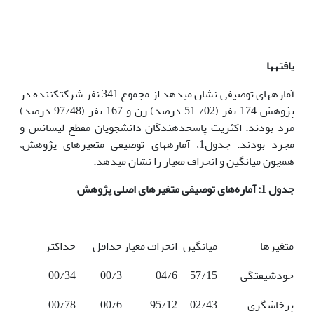
یافته­ها
آماره­های توصیفی نشان می­دهد از مجموع 341 نفر شرکت­کننده در
پژوهش 174 نفر (02/ 51 درصد) زن و 167 نفر (97/48 درصد)
مرد بودند. اکثریت پاسخ­دهندگان دانشجویان مقطع لیسانس و
مجرد بودند. جدول1، آماره­های توصیفی متغیرهای پژوهش،
همچون میانگین و انحراف معیار را نشان می­دهد.
جدول 1: آماره‌های توصیفی متغیرهای اصلی پژوهش
متغیرها
میانگین
انحراف معیار
حداقل
حداکثر
خودشیفتگی
57/15
04/6
00/3
00/34
پرخاشگری
02/43
95/12
00/6
00/78