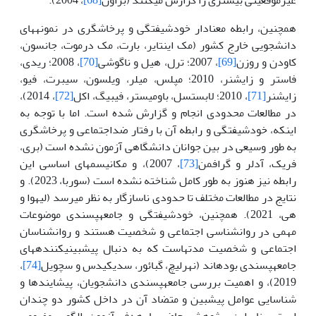
همچنین، رابطه معنادار خودشیفتگی و پرخاشگری در نمونه­های
دانشجویی خارج کشور (مک اینتایر، بارت، مک درموت، جانسون،
کاودن و روزن
[69]
، 2007؛ ترل، هیل و ناگوشی
[70]
، 2008؛ ریدی،
فاستر و زایشنر، 2010؛ مپلس، میلر، ویلسون، سیبرت، فیو،
زایشنر
[71]
، 2010؛ لابستسل، باومیستر، فیبیگ، اکل
[72]
، 2014)،
در مطالعات محدودی انجام و گزارش شده است. اما با توجه به
اینکه، خودشیفتگی و رابطه آن با رفتار ضداجتماعی و پرخاشگری
به طور وسیعی در بین جوانان دانشگاهی آزمون نشده است (بری،
فریک، آدلر و گرافمن
[73]
، 2007)، و مکانیسم­های اساسی این
رابطه نیز هنوز به طور کامل شناخته نشده است (سوربا، 2023). و
نتایج در مطالعات مختلف تا حدودی ناسازگار به نظر می­رسد (لی­هوا و
هی، 2021). همچنین، خودشیفتگی و جامعه­پسندی موضوعات
مهمی در روان­شناسی اجتماعی و شخصیت هستند و روان­شناسان
اجتماعی و شخصیت مدت­هاست که به دنبال پیش­بینی­کننده­های
جامعه­پسندی بوده­اند (نهرلیچ، گبائور، سدیکیدس و سچویل
[74]
،
2019)، و اهمیت بررسی جامعه­پسندی دانشجویان، پیشایندها و
شناسایی عوامل پیش­بین و متضاد آن در داخل کشور دو چندان
است. بنابراین، پژوهش حاضر با هدف آزمون الگوی مفهومی