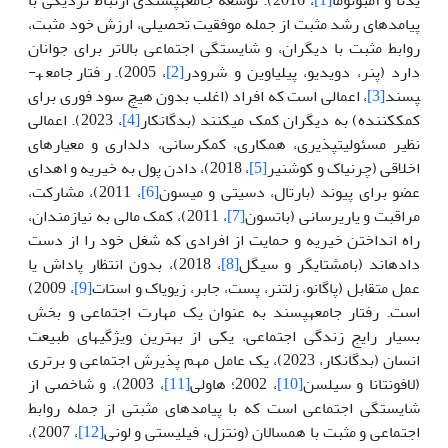
پیامدهای رشد مثبت از جمله موفقیت تحصیلی، ارزش خود مثبت،
روابط مثبت با دیگران، و شایستگی اجتماعی بالاتر برای جوانان
دارد (پنر، دویدیو، پیلیاوین و شرودر
[2]
، 2005). رفتار جامعه­
پسند
[3]
، اعمالی است که افراد (اغلب بدون هیچ سود فوری برای
کمک­کننده) به دیگران کمک می­کنند (بدگانکار
[4]
، 2023). اعمالی
نظیر مسئولیت­پذیری، همکاری، کمک­رسانی، دلداری و معیارهای
اخلاقی (چرنیاک و کوشنیر
[5]
، 2018)، دادن پول به خیریه و اهدای
عضو برای پیوند (بارتال، دسیتی و میسون
[6]
، 2011)، مشارکت،
مراقبت و یاری­رسانی (باتسون
[7]
، 2011)، کمک مالی به نیازمندان،
راه انداختن خیریه و حمایت از افرادی که شغل خود را از دست
داده­اند (بامشتایگر و سیگل
[8]
، 2018)، بدون انتظار پاداش یا
عمل متقابل (پاگانو، زلتنر، پست، جابر، زیویاک و استات
[9]
، 2009)
است. رفتار جامعه­پسند به عنوان یک مهارت اجتماعی و بخش
بسیار رایج زندگی اجتماعی، یکی از بهترین ویژگی­های طبیعت
انسان (بدگانکار، 2023)، یک عامل مهم پذیرش اجتماعی و برتری
(لافونتانا و سیلسن
[10]
، 2002؛ هاولی
[11]
، 2003)، و شاخصی از
شایستگی اجتماعی است که با پیامدهای مثبتی از جمله روابط
اجتماعی و مثبت با همسالان (ونتزل، فیلیستی و لونی
[12]
، 2007)،