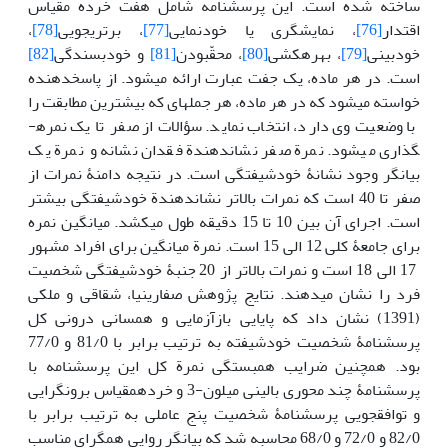
ساخته شده است. این پرسشنامه شامل هفت خرده مقیاس
اقتدار
[76]
، نمایشگری یا خود­نمایی
[77]
، برتری­جویی
[78]
،
خودبینی
[79]
، بهره­کشی
[80]
، محقّ­بودن
[81]
و خودبسندگی
[82]
است. در هر ماده، یک جفت عبارت ارائه می­شود. از پاسخ­دهنده
خواسته می­شود که در هر ماده، هر جمله­ای که بیشترین مطابقت را
با وضعیت وی دارد، انتخاب نماید. سؤالات از صفر تا یک نمره­
گذاری می­شود. نمرة صفر نشان­دهندة فقدان نشانه و نمرة یک
بیانگر وجود نشانۀ خودشیفتگی است. در نتیجه دامنۀ نمرات از
صفر تا 40 است که نمرات بالاتر نشان­دهندة خودشیفتگی بیشتر
است. اجرای آن بین 10 تا 15 دقیقه طول می­کشد. میانگین نمره
برای جامعۀ کلی 12 الی 15 است. نمرة میانگین برای افراد مشهور
17 الی 18 است و نمرات بالاتر از 20 جنبۀ خودشیفتگی شخصیت
فرد را نشان می­دهند. نتایج پژوهش صفاری­نیا، شقاقی و ملکی
(1391) نشان داد که پایایی بازآزمایی و همسانی درونی کل
پرسشنامۀ شخصیت خودشیفته به ترتیب برابر با 81/0 و 77/0
بود. همچنین ضرایب همبستگی نمرة کل این پرسشنامه با
پرسشنامۀ چند محوری بالینی میلون-3 و خرده­مقیاس برونگرایی
و توافق­جویی پرسشنامۀ شخصیت پنج عاملی به ترتیب برابر با
82/0 و 72/0 و 68/0 محاسبه شد که بیانگر روایی همگرای مناسب