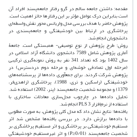
مقدمه: داشتن جامعه سالم در گرو رفتار جامعه‌پسند افراد آن
است بنابراین درک عوامل مؤثر بر این رفتارها حائز اهمیت است.
پژوهش حاضر با هدف بررسی مدل واریانس محور نقش واسطه‌ای
پرخاشگری در ارتباط بین خودشیفتگی و جامعه‌پسندی در
دانشجویان انجام شد.
روش: طرح پژوهش از نوع توصیفی- همبستگی است. جامعۀ
آماری پژوهش شامل 7589 دانشجوی دانشگاه آزاد اسلامی در
سال 1402 بود که تعداد 341 نفر به روش نمونه‌گیری ترکیبی
(مرحله اول تصادفی خوشه‌ای و مرحله دوم دردسترس) در
پژوهش شرکت کردند. برای جمع‏آوری داده‌ها از پرسشنامه‌های
خودشیفتگی (راسکین و تری، 1988)، پرخاشگری (زاهدی‌فر،
1379) و مجموعه شخصیت جامعه‌پسند (پنر، 2002) استفاده شد.
تحلیل داده‌ها در چارچوب مدل‌سازی معادلات ساختاری با
استفاده از نرم‌افزار PLS 3 انجام شد.
یافته‌ها: نتایج نشان داد که مدل کلی پژوهش، به صورت مطلوبی
با داده‌ها برازش دارد. در بررسی یافته‌ها مشخص شد اثر
مستقیم خودشیفتگی بر پرخاشگری و اثر مستقیم پرخاشگری بر
شخصیت جامعه‌پسند (0/01≤P) و اثر غیرمستقیم خودشیفتگی