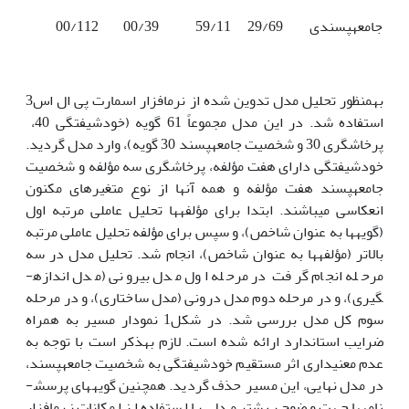
جامعه­پسندی
29/69
59/11
00/39
00/112
به­منظور تحلیل مدل تدوین شده از نرم­افزار اسمارت پی ال اس3
استفاده شد. در این مدل مجموعاً 61 گویه (خودشیفتگی 40،
پرخاشگری 30 و شخصیت جامعه­پسند 30 گویه)، وارد مدل گردید.
خودشیفتگی دارای هفت مؤلفه، پرخاشگری سه مؤلفه و شخصیت
جامعه­پسند هفت مؤلفه و همه آن­ها از نوع متغیرهای مکنون
انعکاسی می­باشند. ابتدا برای مؤلفه­ها تحلیل عاملی مرتبه اول
(گویه­ها به عنوان شاخص)، و سپس برای مؤلفه تحلیل عاملی مرتبه
بالاتر (مؤلفه­ها به عنوان شاخص)، انجام شد. تحلیل مدل در سه
مرحله انجام گرفت در مرحله اول مدل بیرونی (مدل اندازه­
گیری)، و در مرحله دوم مدل درونی (مدل ساختاری)، و در مرحله
سوم کل مدل بررسی شد. در شکل1 نمودار مسیر به همراه
ضرایب استاندارد ارائه شده است. لازم به­ذکر است با توجه به
عدم معنی­داری اثر مستقیم خودشیفتگی به شخصیت جامعه­پسند،
در مدل نهایی، این مسیر حذف گردید. همچنین گویه­های پرسش­
نامه­ها جهت وضوح بیشتر مدل، با استفاده از امکانات نرم­افزار