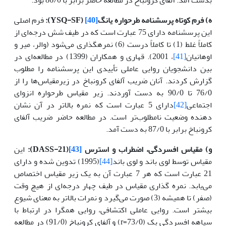
ه) فرم کوتاه پرسشنامه طرحواره یانگ
[40]
(
YSQ-SF
):
فرم اصلی
این پرسشنامه دارای 75 عبارت است که در طیف شش درجه‌ای از
کاملاً غلط (1) تا کاملاً درست (6) نمره­گذاری می‌شود (والر، میر و
اوهانیان
[41]
، 2001). قهاری و همکاران (1399) در مطالعه‌ای در
بین دانشجویان روایی عاملی تأییدی این پرسشنامه را مطلوب
گزارش کردند. آنان ضریب آلفای کرونباخ در زیرمقیاس‌ها را از
76/0 تا 90/0 به دست آوردند. زیر مقیاس طرحواره انزوای
اجتماعی
[42]
دارای 5 عبارت است که نمره بالاتر در آن نشان
دهنده وضعیت نامطلوب‌تر است. در مطالعه حاضر ضریب آلفای
کرونباخ برابر با 87/0 به دست آمد.
و) مقیاس افسردگی، اضطراب و استرس
[43]
(
DASS-21
):
این
مقیاس توسط لوی باند و لوی باند
[44]
(1995) تدوین شده و دارای
21 عبارت است که هر 7 عبارت آن به یک زیر مقیاس اختصاص
می‌یابد. نمره گذاری مقیاس در طیف چهار درجه‌ای از هیچ وقت
(صفر) تا همیشه (3) صورت می‌گیرد و نمرات بالاتر به معنای شیوع
بیشتر است. روایی عاملی اکتشافی، روایی همگرا در ارتباط با
سیاهه افسردگی بک (73/0=r) و آلفای کرونباخ (91/0) در مطالعه