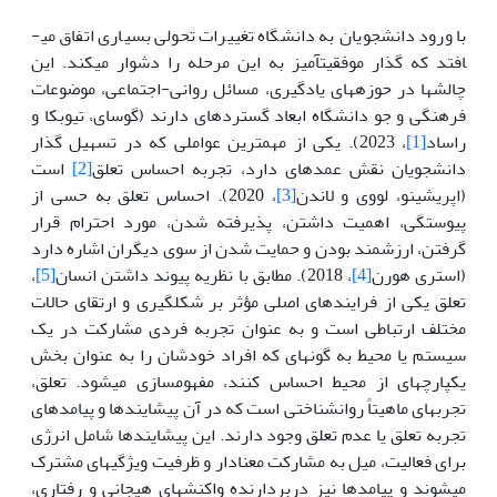
با ورود دانشجویان به دانشگاه تغییرات تحولی بسیاری اتفاق می­
افتد که گذار موفقیت­آمیز به این مرحله را دشوار می­کند. این
چالش­ها در حوزه­های یادگیری، مسائل روانی-اجتماعی، موضوعات
فرهنگی و جو دانشگاه ابعاد گسترده­ای دارند (گوسای، تیوبکا و
راساد
[1]
، 2023). یکی از مهم­ترین عواملی که در تسهیل گذار
دانشجویان نقش عمده­ای دارد، تجربه احساس تعلق
[2]
است
(اپریشینو، لووی و لاندن
[3]
، 2020). احساس تعلق به حسی از
پیوستگی، اهمیت داشتن، پذیرفته شدن، مورد احترام قرار
گرفتن، ارزشمند بودن و حمایت شدن از سوی دیگران اشاره دارد
(استری هورن
[4]
، 2018). مطابق با نظریه پیوند داشتن انسان
[5]
،
تعلق یکی از فرایندهای اصلی مؤثر بر شکل­گیری و ارتقای حالات
مختلف ارتباطی است و به عنوان تجربه فردی مشارکت در یک
سیستم یا محیط به گونه­ای که افراد خودشان را به عنوان بخش
یکپارچه­ای از محیط احساس کنند، مفهوم­سازی می­شود. تعلق،
تجربه­ای ماهیتاً روان­شناختی است که در آن پیشایندها و پیامدهای
تجربه تعلق یا عدم تعلق وجود دارند. این پیشایندها شامل انرژی
برای فعالیت، میل به مشارکت معنادار و ظرفیت ویژگی­های مشترک
می­شوند و پیامدها نیز دربردارنده واکنش­های هیجانی و رفتاری،