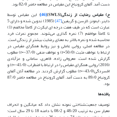
دست آمد. آلفای کرونباخ این مقیاس در مطالعه حاضر 82/0 بود.
ح) مقیاس رضایت از زندگی(
SWLS
)
[46]
:
این مقیاس توسط
داینر، ایمونز، لارسن و گریفین
[47]
(1985) تدوین شده و دارای 5
عبارت است که در طیف هفت درجه ای لیکرت از کاملاً مخالفم (1)
تا کاملاً موافقم (7) نمره گذاری می‌شوند. مجموع نمرات فرد
محاسبه شده و نمره بالاتر به معنای رضایت بیشتر از زندگی است.
در مطالعه اصلی، روایی عاملی و نیز روابط همگرای مقیاس در
ارتباط با عواطف مثبت (50/0=r) و عواطف منفی (37/0-=r) مطلوب
گزارش شده است. معروفی زاده، قاهری، سامانی و عزآبادی
(2016) روایی همگرای مقیاس را در ارتباط با اضطراب (41/0-=r) و
افسردگی(43/0-=r) مطلوب گزارش کردند. در مطالعه آنان آلفای
کرونباخ 89/0 به دست آمد. آلفای کرونباخ در مطالعه حاضر 87/0
بود.
یافته‌ها
توصیف جمعیت‌شناختی نمونه‌ نشان داد که میانگین و انحراف
معیار سن به ترتیب 48/20 و 08/2 با دامنه 18 تا 29 سال است؛
نسبت زنان به مردان 74 درصد به 26 درصد است؛ نسبت افراد