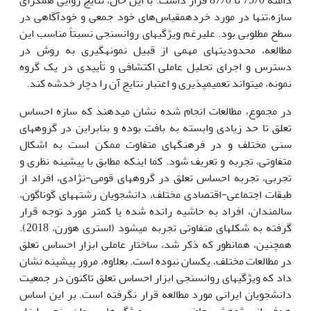
سازه،تنها در مورد خرده­مقیاس‌های­ خود جمعی و خودآگاهی در
سطح مطلوبی بود. علی­رغم ویژگی­های روان­سنجی نسبتاً مناسب این
مطالعه، محدودیت­های مهمی از قبیل نمونه­گیری به روش در
دسترس و اجرای تحلیل عاملی اکتشافی و تأییدی در یک گروه
نمونه، می­تواند تعمیم­پذیری و اعتبار نتایج آن را دچار خدشه کند.
در مجموع، مطالعات انجام شده نشان می­دهند که سازه احساس
تعلق تا حد زیادی وابسته به بافت بوده و بنابراین در گروه­های
سنی مختلف و در فرهنگ­های متفاوت ممکن است به اشکال
متفاوتی، تجربه و تعریف شود. کما اینکه مطابق با پیشینه نظری و
تجربی، تجربه احساس تعلق در گروه­های قومی-نژادی، افراد از
طبقات اجتماعی-اقتصادی مختلف، دانشجویان رشته­های گوناگون،
سالمندان، افراد به حاشیه رانده شده یا کمتر مورد توجه قرار
گرفته به شکل­های متفاوتی تجربه می­شود (استری هورن، 2018).
همچنین، همان­طور که ذکر شد، ساختار عاملی ابزار احساس تعلق
در مطالعات مختلف، یکسان نبوده است. بعلاوه، مرور پیشینه نشان
داد که ویژگی­های روان­سنجی ابزار احساس تعلق تاکنون در جمعیت
دانشجویان ایرانی مورد مطالعه قرار نگرفته است. بر این اساس
هدف از پژوهش حاضر بررسی ویژگی‌های روان‌سنجی ابزار