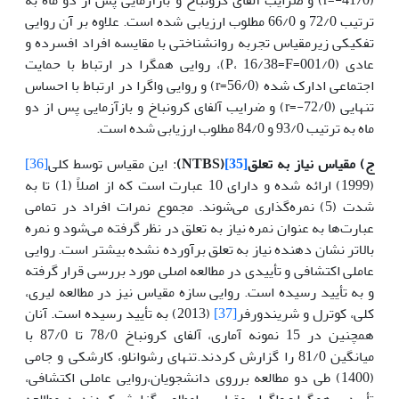
ترتیب 72/0 و 66/0 مطلوب ارزیابی شده است. علاوه بر آن روایی
تفکیکی زیرمقیاس تجربه روان­شناختی با مقایسه افراد افسرده و
عادی (001/0=P، 16/38=F)، روایی همگرا در ارتباط با حمایت
اجتماعی ادارک شده (56/0=r) و روایی واگرا در ارتباط با احساس
تنهایی (72/0-=r) و ضرایب آلفای کرونباخ و بازآزمایی پس از دو
ماه به ترتیب 93/0 و 84/0 مطلوب ارزیابی شده است.
ج) مقیاس نیاز به تعلق
[35]
(
NTBS
)
: این مقیاس توسط کلی
[36]
(1999) ارائه شده و دارای 10 عبارت است که از اصلاً (1) تا به
شدت (5) نمره‌گذاری می‌شوند. مجموع نمرات افراد در تمامی
عبارت‌ها به عنوان نمره نیاز به تعلق در نظر گرفته می‌شود و نمره
بالاتر نشان دهنده نیاز به تعلق برآورده نشده بیشتر است. روایی
عاملی اکتشافی و تأییدی در مطالعه اصلی مورد بررسی قرار گرفته
و به تأیید رسیده است. روایی سازه مقیاس نیز در مطالعه لیری،
کلی، کوترل و شریندورفر
[37]
(2013) به تأیید رسیده است. آنان
همچنین در 15 نمونه آماری، آلفای کرونباخ 78/0 تا 87/0 با
میانگین 81/0 را گزارش کردند.تنهای رشوانلو، کارشکی و جامی
(1400) طی دو مطالعه برروی دانشجویان،روایی عاملی اکتشافی،
تأییدی، همگرا و واگرای مقیاس رامطلوب گزارش کردند. درمطالعه