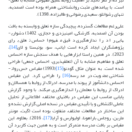
است، با پیامدهای مثبت روان­شناختی همراه بوده است (صمدیه،
تنهای رشوانلو، سعیدی رضوانی و طالب­زاده، 1398).
علی‌رغم مطالعات گسترده، پیچیدگی سازه تعلق و وابسته به بافت
بودن آن (صمدیه، کارشکی، امین­یزدی و حجازی، 1402) دشواری­
هایی را در اندازه­گیری دقیق مفهوم احساس تعلق برای
پژوهشگران ایجاد کرده است (یانپ، سو، بوتیستا و لای
[14]
،
2023). در همین راستا ابزارهایی با هدف سنجش سازه احساس
تعلق و مفاهیم مشابه با آن (تعلق­پذیری، احساس جمعی) طراحی
شده است. به عنوان مثال گودنو
[15]
(1993) مقیاس حس روان­
شناختی عضویت در مدرسه
[16]
را طراحی کرد. این مقیاس
احساس دانش­آموز از پیوند با مدرسه، ادراک از روابط با همسالان و
ادراک از روابط با معلمان را اندازه­گیری می­کند. با وجود گزارش
پایایی مناسب این مقیاس در بافت­های مختلف، اطلاعاتی از تحلیل
عاملی اکتشافی و یا تأییدی مقیاس در نسخه اصلی گزارش نشده و
این ساختار در مطالعات مختلف، متفاوت بوده است (گیت، مونتر
مارین، روجاس باراهونا، اولیوارس و آرایا
[17]
، 2016). بعلاوه، این
مقیاس بر بافت مدرسه متمرکز است و به همین جهت کاربرد آن
در سایر گروه­های سنی با محدودیت مواجه است. در تلاشی دیگر،