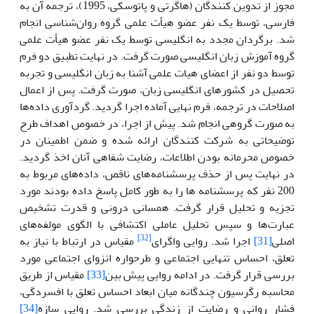
مجوز از تدوین کنندگان (هاگرتی و پاتوسکی، 1995)، ترجمه آن به
فارسی، توسط یک نفر عضو هیأت علمی گروه روان‌شناسی انجام
شد. برگردان مجدد به انگلیسی توسط یک نفر عضو هیأت علمی
گروه آموزش زبان انگلیسی صورت گرفت. در نهایت تطبیق دو فرم
توسط دو نفر از اعضای هیات علمی آشنا به زبان انگلیسی و تجربه
تحصیل در کشورهای انگلیسی زبان، صورت گرفت. پس از اعمال
اصلاحات در ترجمه، فرم نهایی آماده اجرا گردید. گردآوری داده‌ها
به صورت گروهی انجام شد. پیش از اجرا، در خصوص اهداف طرح
توضیحاتی به شرکت کنندگان ارائه شده و ضمن اطمینان در
خصوص محرمانه بودن اطلاعات، رضایت شفاهی آنان اخذ گردید.
در نهایت پس از حذف پرسشنامه‌های ناقص، داده‌های مربوط به
200 نفر که پرسشنامه ها را به طور کامل پاسخ داده بودند مورد
تجزیه و تحلیل قرار گرفت. همسانی درونی و قدرت تشخیص
عبارت‌ها و سپس تحلیل عاملی اکتشافی با الگوی مولفه‌های
[32]
اصلی
[31]
اجرا شد. روایی واگرای
مقیاس در ارتباط با نیاز به
تعلق، احساس تنهایی اجتماعی و طرحواره انزوای اجتماعی مورد
بررسی قرار گرفت. در ادامه روایی پیش بین
[33]
مقیاس از طریق
محاسبه رگرسیون چندگانه میان ابعاد احساس تعلق با افسردگی،
فشار روانی و رضایت از زندگی بررسی شد. روایی سازه
[34]