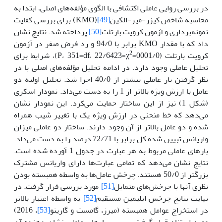
در بررسی روایی عاملی اکتشافی با الگوی مؤلفه‌های اصلی، ابتدا به
محاسبه شاخص کیزر-میر-الکین
[49]
(KMO) برای بررسی کفایت
نمونه‌برداری و آزمون کرویت بارتلت
[50]
پرداخته شد. نتایج نشان
داد که با مقدار KMO برابر با 94/0 و رد فرض صفر در آزمون
2
کرویت بارتلت (0001/0=P، 351=df، 22/6423=χ
)، شرایط برای
تحلیل عاملی وجود دارد. در ادامه تحلیل مؤلفه‌های اصلی با در
نظر گرفتن بار عاملی بیشتر از 40/0 اجرا شد. تحلیل اولیه دو
عامل با ارزش ویژه بالاتر از 1 را به دست می‌داد. نمودار اسکری
(شکل 1) نیز از این ساختار حمایت می‌کرد. این نمودار نشان
می‌دهد که خط منحنی در ارزش ویژه یک با تغییر شیب همراه
شده و دو عامل بالاتر از آن وجود دارند. ساختار دو عاملی میزان
واریانس تبیین شده کل برابر با 72/71 درصد را به دست می‌داد.
بارهای عاملی مربوط به هر عبارت در جدول 1 آورده شده است.
نتایج نشان می‌دهد که تمامی عبارت‌ها دارای واریانس مشترک
بزرگتر از 50/0 هستند. چرخش عامل‌ها به واسطه همبسته بودن
نظری آنها با چرخش‌های متمایل
[51]
مورد بررسی قرار گرفت. در
نهایت نتایج چرخش ابلیمین مستقیم
[52]
به واسطه اعتبار بالاتر
در استخراج عوامل همبسته (میرز، گامست و گارینو
[53]
، 2016)
مورد استناد قرار گرفت. بررسی بارهای عاملی نشان دهنده آن