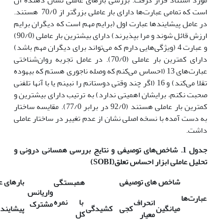
است که تمامی عبارت‌ها دارای بار عاملی بزرگتر از 70/0 هستند.
در عامل پیشایندها عبارت اول (برایم مهم است که دیگران برایم
ارزش قائل شوند و مرا بپذیرند) دارای بیشترین بار عاملی (90/0)
و عبارت 4 (ویژگی‌هایی دارم که می‌تواند برای دیگران مهم باشد)
دارای کمترین بار عاملی (70/0). در عامل تجربه روان‌شناختی
عبارت‌های 13 (احساس می‌کنم که وصله ناجوری هستم که بیهوده
تقلا می‌کند) و 16 (اگر چند وقتی دوستانم را نبینم یا با آنها تلفنی
صحبت نکنم، برایشان اهمیتی ندارد) به ترتیب دارای بیشترین و
کمترین بار عاملی هستند (92/0 در برابر 77/0). مقایسه ساختار
به دست آمده با نسخه اصلی نشان از عدم تغییر در ساختار عاملی
داشت.
جدول 1. شاخص‌های توصیفی و نتایج بررسی همسانی درونی و
تحلیل عاملی ابزار احساس تعلق
(
SOBI
)
شاخص های توصیفی
بارهای ع
همبستگی
واریانس
عبارت‌ها
با نمره
انحراف
مشترک
میانگین
کجی
کشیدگی
پیشایند
کل
معیار