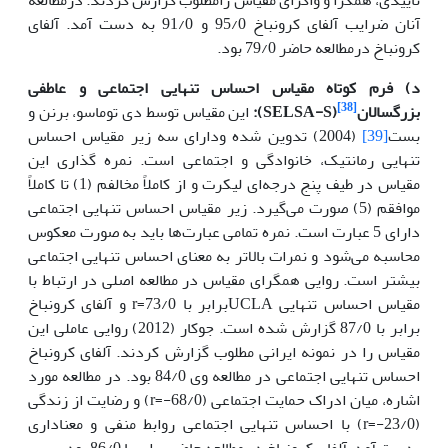
آنان ضرایب آلفای کرونباخ 95/0 و 91/0 به دست آمد. آلفای
کرونباخ درمطالعه حاضر 79/0 بود.
د) فرم کوتاه مقیاس احساس تنهایی اجتماعی و عاطفی
[38]
بزرگسالان
(
SELSA-S
):
این مقیاس توسط دی توماسو، برنن و
بست
[39]
(2004) تدوین شده ودارای سه زیر مقیاس احساس
تنهایی رمانتیک، خانوادگی و اجتماعی است. نمره گذاری این
مقیاس در طیف پنج درجه‌ای لیکرت و از کاملاً مخالفم (1) تا کاملاً
موافقم (5) صورت می‌گیرد. زیر مقیاس احساس تنهایی اجتماعی
دارای 5 عبارت است. نمره تمامی عبارت‌ها باید به صورت معکوس
محاسبه می‌شود و نمرات بالاتر به معنای احساس تنهایی اجتماعی
بیشتر است. روایی همگرای مقیاس در مطالعه اصلی در ارتباط با
مقیاس احساس تنهایی UCLAبرابر با 73/0=r و آلفای کرونباخ
برابر با 87/0 گزارش شده است. جوکار (2012) روایی عاملی این
مقیاس را در نمونه ایرانی مطلوب گزارش کردند. آلفای کرونباخ
احساس تنهایی اجتماعی در مطالعه وی 84/0 بود. در مطالعه مورد
اشاره، میان ادراک حمایت اجتماعی (68/0-=r) و رضایت از زندگی
(23/0-=r) با احساس تنهایی اجتماعی روابط منفی و معناداری
بدست آمد. آلفای کرونباخ در مطالعه حاضر برابر با 86/0 بود.