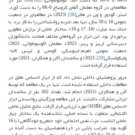
مطالعه‌ای در گروه معلمان آلفای کرونباخ 88/0 را به دست آورد.
استر، گودور و ون در هالن
[28]
(2023) در مطالعه­ای در جمعیت
عمومی 18 تا 50 سال، تنها بعد تجربه روانشناختی را به کار برد. با
حذف سه عبارت (16، 17 و 18)، ساختار عاملی از برازش مطلوبی
برخوردار بود. این ابزار در گروه‌های مختلف همانند دانش­آموزان
دبیرستانی (رییز و رییز، 2023)، معلمان (کوسوماواتی، 2021)
جمعیت عمومی (هیم-لیتوسکی، کوممی و لیپس کایا-
ولیکوفسکی
[29]
، 2023) و سالمندان (آلن و همکاران، 2021) مورد
استفاده قرار گرفته است.
مرور پژوهش­های داخلی نشان داد که از ابزار احساس تعلق در
مطالعات داخلی استفاده نشده است. تنها در یک مطالعه که توسط
آلن و همکاران (2021) انجام شد، تعداد 302 نفر از سالمندان
ایرانی مشارکت داشتند. در این مطالعه ویژگی­های روان­سنجی ابزار
احساس تعلق (SOBI) مورد ارزیابی قرار گرفت. نتایج تحلیل عاملی
اکتشافی، متفاوت با نسخه اصلی، نشان­دهنده یک ساختار چهار
عاملی (تناسب، عزت نفس اجتماعی، خود جمعی و خودآگاهی) با 16
گویه بود. ضرایب پایایی در خرده­مقیاس­های به دست آمده در
دامنه 75/0 تا 87/0 قرار داشت. با این حال، نتایج روایی همگرای