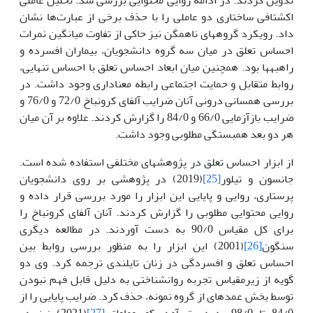
اکشتافی ساختاری دو عاملی را با حذف برخی از عبارت‌ها نشان
داد. رویکرد گروه­های ناهمگن نیز حاکی از تفاوت میانگین نمرات
احساس تعلق در میان سه گروه دانشجویان، بیماران افسرده و
راهبه­­ها بود. همچنین میان ابعاد احساس تعلق با احساس تنهایی،
روابط متقابل و حمایت اجتماعی رابطه معناداری وجود داشت. در
بررسی همسانی درونی آنان ضرایب آلفای کرونباخ 72/0 و 76/0 و
ضرایب بازآزمایی 66/0 و 84/0 را گزارش کردند. علاوه بر آن میان
هر دو بعد همبستگی مطلوبی وجود داشت.
از ابزار احساس تعلق در پژوهش­های مختلفی استفاده شده است.
جانسون و تیلور
[25]
(2019) در پژوهشی بر روی دانشجویان
پرستاری، روایی و پایایی این ابزار را مورد بررسی قرار داده و
روایی محتوایی مطلوبی را گزارش کردند. آنان آلفای کرونباخ را
برای کل مقیاس 90/0 به دست آوردند. در مطالعه دیگری
سنگون
[26]
(2001) این ابزار را به منظور بررسی روابط بین
احساس تعلق و افسردگی در زنان تایلندی ترجمه کرد. وی دو
گویه از زیرمقیاس تجربه روان­شناختی به دلیل قابل فهم نبودن
توسط بخش عمده­ای از گروه نمونه، حذف کرد. ضرایب پایایی را از
84/0 تا 98/0 به دست آمد. کوسوماواتی
[27]
(2021) نیز در