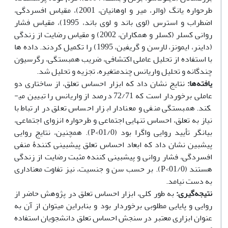
طرحواره یانگ (والر، میر و اوهانیان، 2001)، مقیاس افسردگی،
اضطراب و استرس (لوی باند و لوی باند، 1995)، مقیاس فشار
روانی کسلر (کسلر و همکاران، 2002) و مقیاس رضایت از زندگی
(داینر، ایمونز، لارسن و گریفین، 1995) را تکمیل کردند. داده­ ها
با استفاده از تحلیل عاملی اکتشافی، ضریب همبستگی، رگرسیون
چندگانه و تحلیل واریانس چندمتغیره، تجزیه و تحلیل شد.
یافته‌ها:
نتایج نشان داد که ابزار احساس تعلق، از ساختاری دو
عاملی برخوردار است که 72/71 درصد از واریانس را تبیین می­
کند. همبستگی منفی و معنادار ابزار احساس تعلق در ارتباط با
نیاز به تعلق، احساس تنهایی اجتماعی و طرحواره انزوای اجتماعی،
بیانگر تأیید روایی واگرا بود (01/0>P). همچنین، نتایج روایی
پیش­بین نشان داد که ابعاد احساس تعلق پیش­بینی کنندۀ منفی
افسردگی، فشار روانی و پیش­بینی کننده مثبت رضایت از زندگی
هستند (01/0>P). بر حسب سن و جنسیت، نیز تفاوت معناداری
به دست نیامد.
نتیجه‌گیری:
به طور کلی، ابزار احساس تعلق در پژوهش حاضر از
روایی و پایایی مطلوبی برخوردار بود و بنابراین می­توان از آن به
عنوان ابزاری معتبر در سنجش احساس تعلق دانشجویان استفاده