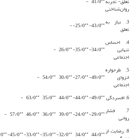
**
تعلق- تجربه
41/0
-
روان‌شناختی
3. نیاز به
**
**
-
25/0-
43/0-
تعلق
4. احساس
**
**
**
تنهایی
34/0-
35/0-
26/0
-
اجتماعی
5. طرحواره
**
**
**
**
انزوای
49/0-
27/0-
30/0
54/0
-
اجتماعی
**
**
**
**
**
6. افسردگی
49/0-
44/0-
44/0
35/0
63/0
-
7. فشار
**
**
**
**
**
**
-
57/0
46/0
36/0
39/0
24/0-
29/0-
روانی
8. رضایت از
**
**
**
**
**
**
**
0-
45/0-
33/0-
35/0-
32/0-
34/0
44/0