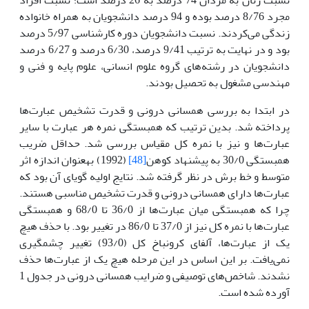
مجرد 8/76 درصد بوده و 94 درصد دانشجویان به همراه خانواده
زندگی می‌کردند. نسبت دانشجویان دوره کارشناسی 5/97 درصد
بود و در نهایت به ترتیب 9/41 درصد، 6/30 درصد و 6/27 درصد
دانشجویان در رشته‌های گروه علوم انسانی، علوم پایه و فنی و
مهندسی مشغول به تحصیل بودند.
در ابتدا به بررسی همسانی درونی و قدرت تشخیص عبارت‌ها
پرداخته شد. بدین ترتیب که همبستگی نمره هر عبارت با سایر
عبارت‌ها و نیز با نمره کل مقیاس بررسی شد. حداقل ضریب
همبستگی 30/0 به پیشنهاد کوهن
[48]
(1992) به­عنوان اندازه اثر
متوسط و خط برش در نظر گرفته شد. نتایج اولیه گویای آن بود که
عبارت‌ها دارای همسانی درونی و قدرت تشخیص مناسبی هستند.
چرا که همبستگی میان عبارت‌ها از 36/0 تا 68/0 و همبستگی
عبارت‌ها با نمره کل نیز از 37/0 تا 86/0 در تغییر بود. با حذف هیچ
یک از عبارت‌ها، آلفای کرونباخ کل (93/0) تغییر چشمگیری
نمی‌یافت. بر این اساس در این مرحله هیچ یک از عبارت‌ها حذف
نشدند. شاخص‌های توصیفی و ضرایب همسانی درونی در جدول 1
آورده شده است.