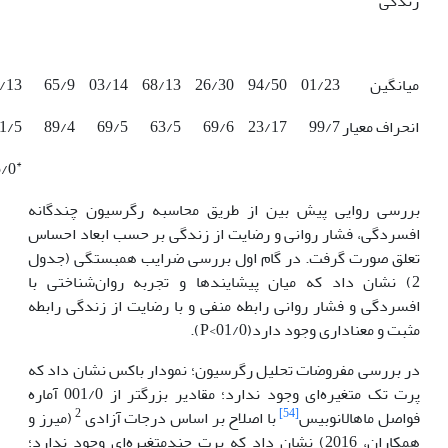
زندگی
میانگین
01/23
94/50
26/30
68/13
03/14
65/9
/13
انحراف معیار
99/7
23/17
69/6
63/5
69/5
89/4
1/5
*
5/0
بررسی روایی پیش بین از طریق محاسبه رگرسیون چندگانه
افسردگی، فشار روانی و رضایت از زندگی بر حسب ابعاد احساس
تعلق صورت گرفت. در گام اول بررسی ضرایب همبستگی (جدول
2) نشان داد که میان پیشایندها و تجربه روان‌شناختی با
افسردگی و فشار روانی رابطه منفی و با رضایت از زندگی رابطه
مثبت و معناداری وجود دارد(01/0>P).
در بررسی مفروضات تحلیل رگرسیون؛ نمودار باکس نشان داد که
پرت تک متغیره‌ای وجود ندارد؛ مقادیر بزرگتر از 001/0 آماره
2
[54]
فواصل ماهالانوبیس
با اصلاح بر اساس درجات آزادی
(میرز و
همکاران، 2016) نشان داد که پرت چندمتغیره‌ای وجود ندارد؛