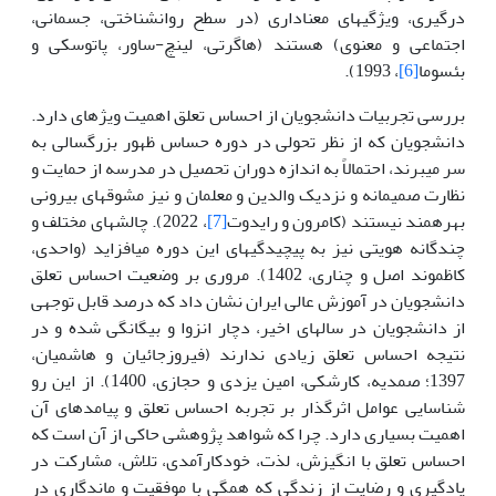
درگیری، ویژگی­های معناداری (در سطح روان­شناختی، جسمانی،
اجتماعی و معنوی) هستند (هاگرتی، لینچ-ساور، پاتوسکی و
بئسوما
[6]
، 1993).
بررسی تجربیات دانشجویان از احساس تعلق اهمیت ویژه­ای دارد.
دانشجویان که از نظر تحولی در دوره حساس ظهور بزرگسالی به
سر می­برند، احتمالاً به اندازه دوران تحصیل در مدرسه از حمایت و
نظارت صمیمانه و نزدیک والدین و معلمان و نیز مشوق­های بیرونی
بهره­مند نیستند (کامرون و رایدوت
[7]
، 2022). چالش­های مختلف و
چندگانه هویتی نیز به پیچیدگی­های این دوره می­افزاید (واحدی،
کاظم­وند اصل و چناری، 1402). مروری بر وضعیت احساس تعلق
دانشجویان در آموزش عالی ایران نشان داد که درصد قابل توجهی
از دانشجویان در سال­های اخیر، دچار انزوا و بیگانگی شده و در
نتیجه احساس تعلق زیادی ندارند (فیروزجائیان و هاشمیان،
1397؛ صمدیه، کارشکی، امین یزدی و حجازی، 1400). از این رو
شناسایی عوامل اثرگذار بر تجربه احساس تعلق و پیامدهای آن
اهمیت بسیاری دارد. چرا که شواهد پژوهشی حاکی از آن است که
احساس تعلق با انگیزش، لذت، خودکارآمدی، تلاش، مشارکت در
یادگیری و رضایت از زندگی که همگی با موفقیت و ماندگاری در