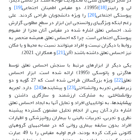
لی و رابینز
[18]
(1995)، دو مقیاس اطمینان اجتماعی
[19]
و
پیوستگی اجتماعی
[20]
را ویژه دانشجویان طراحی کردند. علی
رغم اینکه ویژگی­های روان­سنجی این ابزار در سطح مطلوبی گزارش
شد، احساس تعلق اشاره شده در مقیاس آنان مجزا از مفهوم
پیوستگی اجتماعی است. چرا که احساس تعلق همیشه منحصر به
روابط با دیگران نیست و افراد می­توانند نسبت به محیط و یا مکان
نیز احساس تعلق داشته باشند (آلن
[21]
و همکاران، 2021).
یکی دیگر از ابزارهای مرتبط با سنجش احساس تعلق توسط
هاگرتی و پاتوسکی (1995) ارائه شده است. ابزار احساس
تعلق
[22]
ویژه بزرگسالان طراحی شده است که 27 گویه و دو
زیرمقیاس تجربه روان­شناختی
[23]
و پیشایندها
[24]
دارد.
تجربه
روان­شناختی
، به مشارکت ارزشمند و سازگاری داشتن و
پیشایندها
، به توانایی­های افراد و تمایل آن­ها به ایجاد احساس تعلق
اشاره دارد.آنان پس از انجام تحلیل مضمون گسترده پیشینه
نظری و تجربی، تجربیات بالینی با بیماران روان­پزشکی و اظهارات
افراد بدون سابقه بیماری روانی که در مصاحبه­های گروه­های
کانونی شرکت کرده بودند، فرم اولیه مقیاس را با 49 عبارت
تدوین کردند. در ادامه روایی محتوایی بررسی شد. تحلیل عاملی