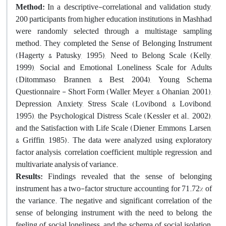
Method:
In a descriptive-correlational and validation study,
200 participants from higher education institutions in Mashhad
were randomly selected through a multistage sampling
method. They completed the Sense of Belonging Instrument
(Hagerty & Patusky, 1995), Need to Belong Scale (Kelly,
1999), Social and Emotional Loneliness Scale for Adults
(Ditommaso, Brannen, & Best, 2004), Young Schema
Questionnaire - Short Form (Waller, Meyer, & Ohanian, 2001),
Depression, Anxiety, Stress Scale (Lovibond, & Lovibond,
1995), the Psychological Distress Scale (Kessler et al., 2002),
and the Satisfaction with Life Scale (Diener, Emmons, Larsen,
& Griffin, 1985). The data were analyzed using exploratory
factor analysis, correlation coefficient, multiple regression, and
multivariate analysis of variance.
Results:
Findings revealed that the sense of belonging
instrument has a two-factor structure accounting for 71.72% of
the variance. The negative and significant correlation of the
sense of belonging instrument with the need to belong, the
feeling of social loneliness, and the schema of social isolation,