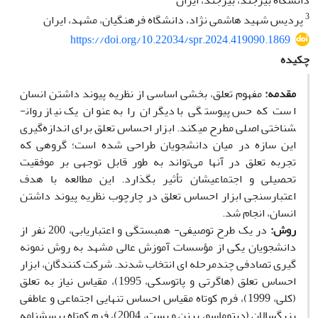
دانشگاه بیرجند، بیرجند، ایران
3
پردیس شهید هاشمی نژاد، دانشگاه فرهنگیان، مشهد، ایران
https://doi.org/10.22034/spr.2024.419090.1869
چکیده
مقدمه:
مفهوم تعلق، بخشی اساسی از نظریه پیوند داشتن انسان
است که حس پیوستگی با دیگران را به عنوان یک نیاز روان­
شناختی اصلی مطرح می­کند. ابزار احساس تعلق برای اندازه‌گیری
این سازه در میان دانشجویان طراحی شده است؛ گروهی که
تجربه تعلق در آن­ها می‌تواند به طور قابل توجهی بر موفقیت
تحصیلی و اجتماعی­شان تأثیر بگذارد. این مطالعه با هدف
اعتبارسنجی ابزار احساس تعلق در چارچوب نظریه پیوند داشتن
انسان، انجام شد.
روش‌:
در یک طرح توصیفی- همبستگی و اعتباریابی، 200 نفر از
دانشجویان یکی از مؤسسات آموزش عالی مشهد به روش نمونه
گیری تصادفی چندمرحله­ ای انتخاب شدند. شرکت­ کنندگان، ابزار
احساس تعلق (هاگرتی و پاتوسکی، 1995)، مقیاس نیاز به تعلق
(کلی، 1999)، فرم کوتاه مقیاس احساس تنهایی اجتماعی و عاطفی
بزرگسالان (دی­توماسو، برنن و بست، 2004)، فرم کوتاه پرسشنامه