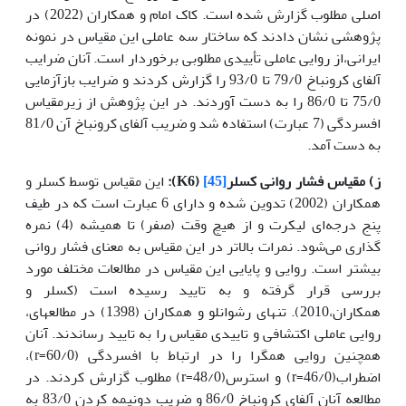
اصلی مطلوب گزارش شده است. کاک امام و همکاران (2022) در
پژوهشی نشان دادند که ساختار سه عاملی این مقیاس در نمونه
ایرانی،از روایی عاملی تأییدی مطلوبی برخوردار است. آنان ضرایب
آلفای کرونباخ 79/0 تا 93/0 را گزارش کردند و ضرایب بازآزمایی
75/0 تا 86/0 را به دست آوردند. در این پژوهش از زیرمقیاس
افسردگی (7 عبارت) استفاده شد و ضریب آلفای کرونباخ آن 81/0
به دست آمد.
ز) مقیاس فشار روانی کسلر
[45]
(
K6
):
این مقیاس توسط کسلر و
همکاران (2002) تدوین شده و دارای 6 عبارت است که در طیف
پنج درجه‌ای لیکرت و از هیچ وقت (صفر) تا همیشه (4) نمره
گذاری می‌شود. نمرات بالاتر در این مقیاس به معنای فشار روانی
بیشتر است. روایی و پایایی این مقیاس در مطالعات مختلف مورد
بررسی قرار گرفته و به تایید رسیده است (کسلر و
همکاران،2010). تنهای رشوانلو و همکاران (1398) در مطالعه­ای،
روایی عاملی اکتشافی و تاییدی مقیاس را به تایید رساندند. آنان
همچنین روایی همگرا را در ارتباط با افسردگی (60/0=r)،
اضطراب(46/0=r) و استرس(48/0=r) مطلوب گزارش کردند. در
مطالعه آنان آلفای کرونباخ 86/0 و ضریب دونیمه کردن 83/0 به