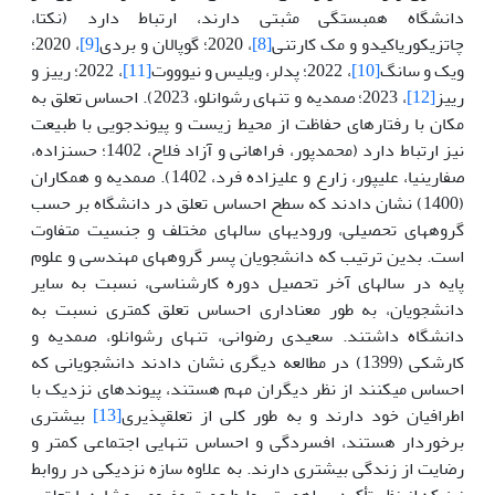
دانشگاه همبستگی مثبتی دارند، ارتباط دارد (نکتا،
چاتزیکوریاکیدو و مک کارتنی
[8]
، 2020؛ گوپالان و بردی
[9]
، 2020؛
ویک و سانگ
[10]
، 2022؛ پدلر، ویلیس و نیوووت
[11]
، 2022؛ رییز و
رییز
[12]
، 2023؛ صمدیه و تنهای رشوانلو، 2023). احساس تعلق به
مکان با رفتارهای حفاظت از محیط زیست و پیوندجویی با طبیعت
نیز ارتباط دارد (محمدپور، فراهانی و آزاد فلاح، 1402؛ حسن­زاده،
صفاری­نیا، علیپور، زارع و علیزاده فرد، 1402). صمدیه و همکاران
(1400) نشان دادند که سطح احساس تعلق در دانشگاه بر حسب
گروه­های تحصیلی، ورودی­های سال­های مختلف و جنسیت متفاوت
است. بدین ترتیب که دانشجویان پسر گروه­های مهندسی و علوم
پایه در سال­های آخر تحصیل دوره کارشناسی، نسبت به سایر
دانشجویان، به طور معناداری احساس تعلق کمتری نسبت به
دانشگاه داشتند. سعیدی رضوانی، تنهای رشوانلو، صمدیه و
کارشکی (1399) در مطالعه دیگری نشان دادند دانشجویانی که
احساس می­کنند از نظر دیگران مهم هستند، پیوندهای نزدیک با
اطرافیان خود دارند و به طور کلی از تعلق­پذیری
[13]
بیشتری
برخوردار هستند، افسردگی و احساس تنهایی اجتماعی کمتر و
رضایت از زندگی بیشتری دارند. به علاوه سازه نزدیکی در روابط
نیز که از نظر تأکید بر اهمیت روابط عمیق مفهومی مشابه با تعلق­