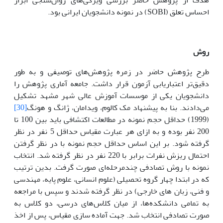
احساس تعلق (SOBI) در نمونه دانشجویان ایرانی بود.
روش
طرح پژوهش حاضر در زمره پژوهش‌های توصیفی و به طور
دقیق‌تر اعتباریابی آزمون قرار داشت. جامعه آماری پژوهش را
دانشجویان یکی از موسسات آموزش عالی شهر مشهد تشکیل
می‌دادند. بنا به پیشنهاد مک کالوم، ویدامان، ژانگ و هونگ
[30]
(1999) حداقل حجم نمونه در مطالعات اکتشافی باید بین 100 تا
200 نفر بوده و به ازای هر عبارت مقیاس حداقل 5 نفر در نظر
گرفته شود. بر این اساس حداقل حجم نمونه با در نظر گرفتن
احتمال ریزش نفرات برابر با 220 نفر در نظر گرفته شد. انتخاب
نمونه با روش تصادفی چندمرحله‌ای صورت گرفت. بدین ترتیب
که در ابتدا چهار گروه تحصیلی (علوم انسانی، علوم پایه، مهندسی
و فنی، زبان های خارجی) در نظر گرفته شدند و سپس با مراجعه
به تمامی دانشکده‌ها، از میان کلاس‌های درسی، دو کلاس به
صورت تصادفی انتخاب شد. جهت آماده سازی مقیاس، پس از اخذ