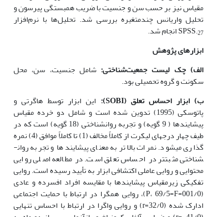
مقیاس نیز بر حسب سن و جنسیت با ضریب همبستگی پیرسون و
تحلیل واریانس چندمتغیره بررسی شد. تحلیل‌ها با نرم‌افزار
SPSS.
انجام شد.
27
ابزارهای پژوهش
الف) چک لیست جمعیت‌شناختی:
شامل جنسیت، سن، محل
سکونت و گروه تحصیلی بود.
ب) ابزار احساس تعلق
(
SOBI
):
این ابزار توسط هاگرتی و
پاتوسکی (1995) تدوین شده است و شامل دو خرده مقیاس
پیشایندها ( 9 گویه) و تجربه روان­شناختی (18 گویه) است که در
طیف چهار درجه­ای لیکرت از کاملاً مخالف (1) تا کاملاً موافق (4) نمره
گذاری می­شود. نمرات بالاتر به معنای پیشایندها و تجربه روان­
شناختی مثبت­تر در احساس تعلق است. در مطالعه اصلی روایی
محتوایی و روایی عاملی اکتشافی ابزار به تأیید رسیده است. روایی
تفکیکی زیرمقیاس پیشایندها با مقایسه افراد افسرده و عادی
(001/0=P، 69/5=F)، روایی همگرا در ارتباط با حمایت اجتماعی
ادارک شده (32/0=r) و روایی واگرا در ارتباط با احساس تنهایی
(41/0-=r) و ضرایب آلفای کرونباخ و بازآزمایی پس از دو ماه به