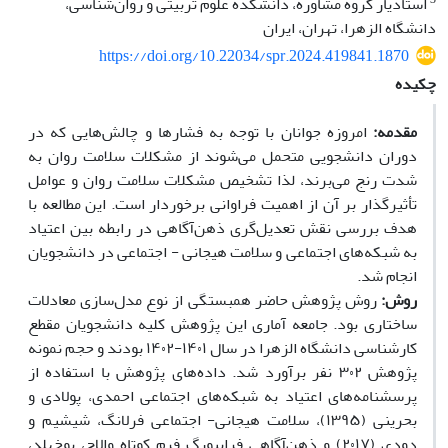
استادیار گروه مشاوره، دانشکده علوم تربیتی و روان‌شناسی،
دانشگاه الزهرا، تهران، ایران
https://doi.org/10.22034/spr.2024.419841.1870
چکیده
مقدمه:
امروزه جوانان با توجه به فشارها و چالش‌هایی که در
دوران دانشجویی متحمل می‌شوند از مشکلات سلامت روان به
شدت رنج می‌برند، لذا تشخیص مشکلات سلامت روان و عوامل
تأثیرگذار بر آن از اهمیت فراوانی برخوردار است. این مطالعه با
هدف بررسی نقش تعدیل‌گری ذهن‌آگاهی در رابطه بین اعتیاد
به شبکه‌های اجتماعی و سلامت هیجانی - اجتماعی در دانشجویان
انجام شد.
روش:
روش پژوهش حاضر همبستگی از نوع مدل‌سازی معادلات
ساختاری بود. جامعه آماری این پژوهش کلیه دانشجویان مقطع
کارشناسی دانشگاه الزهرا در سال ۱۴۰۱-۱۴۰۲ بودند و حجم نمونه
پژوهش ۳۰۲ نفر برآورد شد. داده‌های پژوهش با استفاده از
پرسشنامه‌های اعتیاد به شبکه‌های اجتماعی احمدی، پولادی و
بحرینی (۱۳۹۵)، سلامت هیجانی- اجتماعی فرلانگ، شیشیم و
دودی (۲۰۱۷) و ذهن‌آگاهی فرایبورگ فرم کوتاه والاچ، بوخهلد،