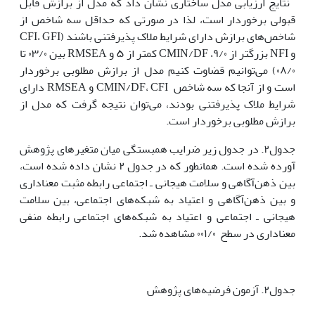
نتایج ارزیابی مدل ساختاری نشان داد که مدل از برازش قابل
قبولی برخوردار است، لذا در صورتی که حداقل سه شاخص از
شاخص‌های برازش دارای شرایط ملاک پذیرفتنی باشند (CFI، GFI
و NFI بزرگتر از ۹/۰، CMIN/DF کمتر از ۵ و RMSEA بین ۰۳/۰ تا
۰۸/۰) می‌توانیم قضاوت کنیم مدل از برازش مطلوبی برخوردار
است و از آنجا که سه شاخص CMIN/DF، CFI و RMSEA دارای
شرایط ملاک پذیرفتنی بودند، می‌توان نتیجه گرفت که مدل از
برازش مطلوبی برخوردار است.
جدول۲. در جدول زیر ضرایب همبستگی میان متغیرهای پژوهش
آورده شده است. همانطور که در جدول ۲ نشان داده شده است،
بین ذهن‌آگاهی و سلامت هیجانی ـ اجتماعی رابطه مثبت معناداری
و بین ذهن‌آگاهی و اعتیاد به شبکه‌های اجتماعی، بین سلامت
هیجانی ـ اجتماعی و اعتیاد به شبکه‌های اجتماعی رابطه منفی
معناداری در سطح ۰۰۱/۰ مشاهده شد.
جدول۲. آزمون فرضیه‌های پژوهش