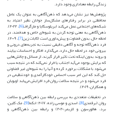
زندگی رابطه معنا‌داری وجود دارد.
پژوهش‌ها نیز نشان می‌دهد که ذهن‌آگاهی به عنوان یک عامل
محافظتی در برابر رفتارهای مشکل‌ساز جوانان نظیر اعتیاد به
شبکه‌های اجتماعی عمل می‌کند (بریلوسکایا و مارگراف
[6]
، ۲۰۲۲).
ذهن‌آگاهی به معنی توجه کردن به شیوه‌ای خاص و هدفمند، در
لحظه حال، بدون قضاوت و پیش‌داوری است (کابات زین
[7]
، ۲۰۰۹).
فرد ذهن‌آگاه توجه و آگاهی دقیقی نسبت به تجربه‌های درونی و
بیرونی خود در لحظه حال دارد، می‌گذارد افکار و احساسات بیایند
و بروند بدون اینکه تحت تاثیر قرار گیرند، از مسائل و چالش‌هایی
که برایش بوجود می‌آید اجتناب یا فرار نمی‌کند که در نتیجه سبب
می‌شود با مشکلات برخورد کرده و آنها را به شیوه‌ای غیر قضاوتی
حل کند که این امر سبب احساس خودکارآمدی و خودتنظیمی در
فرد می‌شود و در نتیجه سلامت روان فرد افزایش می‌یابد (ویویان
و همکاران، ۲۰۱۹).
در تحقیقات متعددی به بررسی رابطه بین ذهن‌آگاهی و سلامت
روان (برقمدی
[8]
، اسدی و موسی زاده، ۲۰۱۷؛ انکما
[9]
، مک کلین،
برد، هالورسون و لاریمر،۲۰۲۰) و رابطه بین ذهن‌آگاهی و