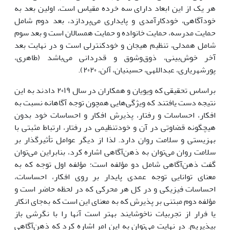
هر یک از این ابعاد دارای سه خرده مقیاس است، اولین بعد به
خودآگاهی، خودکارآمدی و پایداری می‌پردازد، بعد دوم شامل
حمایت مدرسه، حمایت خانواده و حمایت همسالان است و بعد سوم
شامل همدلی، تنظیم هیجان و خودکنترلی است و در نهایت بعد
آخر خوش‌بینی، ذوق‌وشوق و قدردانی می‌باشد (طاهری،
پورشهریاری، عبداللهی، حسینیان، آلن، ۲۰۲۰).
براساس تحقیقی که ویویان و همکاران در سال ۲۰۱۹ دادند به این
نتیجه دست ‌یافتند که ویژگی‌هایی همچون توجه آگاهانه نسبت به
افکار، احساسات و رفتار، پذیرش افکار و احساسات خود بدون
هیچگونه قضاوتی در آن و خودتنظیمی در رفتار، ارتباط مثبتی با
بهزیستی و سلامت روان دارد. لذا از دیگر عوامل تأثیرگذار بر
سلامت روان می‌توان به ذهن‌آگاهی اشاره کرد، بنابراین می‌توان
گفت ذهن‌آگاهی شامل دو مؤلفه است؛ مؤلفه اول توجه که به
معنای توانایی توجه عمدی پایدار بر روی افکار، احساسات،
احساسات فیزیکی و در کل هر محرکی که در لحظه حاضر است و
مؤلفه دوم مبتنی بر پذیرش که به معنای این است که به‌جای انکار
یا فرار از تجربیات ناخوشایند بهتر است آنها را با نگرشی باز
بپذیریم. در نهایت می‌توان به این امر اشاره کرد که ذهن‌آگاهی