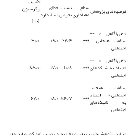
ضریب
سطح
نسبت
خطای
رگرسیون
فرضیه‌های پژوهش
معناداری
بحرانی
استاندارد
(بتا)
ذهن‌آگاهی < --
سلامت هیجانی -
***
۲۲/۴
۰۹/۰
۳۰/۰
اجتماعی
ذهن‌آگاهی < --
اعتیاد به شبکه‌های
***
۱۰/۸ـ
۰۷/۰
۸۵/۰ـ
اجتماعی
سلامت هیجانیـ
اجتماعی < -- اعتیاد
***
۵۴/۷ـ
۰۸/۰
۶۲/۰ـ
به شبکه‌های
اجتماعی
در این پژوهش ضریب تعیین ۸۰ درصد بدست آمد که به این معنا