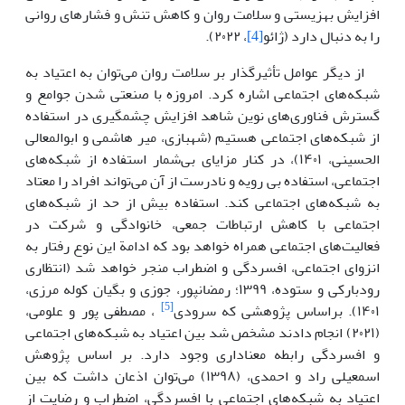
افزایش بهزیستی و سلامت روان و کاهش تنش و فشارهای روانی
را به دنبال دارد (ژائو
[4]
، ۲۰۲۲).
از دیگر عوامل تأثیرگذار بر سلامت روان می‌توان به اعتیاد به
شبکه‌های اجتماعی اشاره کرد. امروزه با صنعتی شدن جوامع و
گسترش فناوری‌های نوین شاهد افزایش چشمگیری در استفاده
از شبکه‌های اجتماعی هستیم (شهبازی، میر هاشمی و ابوالمعالی
الحسینی، ۱۴۰۱)، در کنار مزایای بی‌شمار استفاده از شبکه‌های
اجتماعی، استفاده بی رویه و نادرست از آن می‌تواند افراد را معتاد
به شبکه‌های اجتماعی کند. استفاده بیش از حد از شبکه‌های
اجتماعی با کاهش ارتباطات جمعی، خانوادگی و شرکت در
فعالیت‌های اجتماعی همراه خواهد بود که ادامة این نوع رفتار به
انزوای اجتماعی، افسردگی و اضطراب منجر خواهد شد (انتظاری
رودبارکی و ستوده، ۱۳۹۹؛ رمضانپور، جوزی و بگیان کوله مرزی،
[5]
۱۴۰۱). بر‌اساس پژوهشی که سرودی
، مصطفی پور و علومی،
(۲۰۲۱) انجام دادند مشخص شد بین اعتیاد به شبکه‌های اجتماعی
و افسردگی رابطه معناداری وجود دارد. بر اساس پژوهش
اسمعیلی راد و احمدی، (۱۳۹۸) می‌توان اذعان داشت که بین
اعتیاد به شبکه‌های اجتماعی با افسردگی، اضطراب و رضایت از