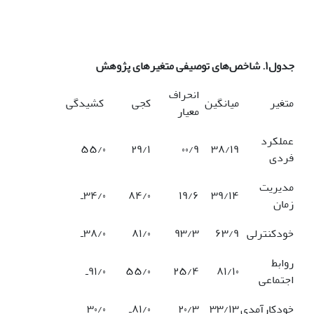
جدول۱.
شاخص‌های توصیفی متغیرهای پژوهش
انحراف
متغیر
میانگین
کجی
کشیدگی
معیار
عملکرد
۵۵/۰
۲۹/۱
۰۰/۹
۳۸/۱۹
فردی
مدیریت
۳۹/۱۴
۱۹/۶
۸۴/۰
۳۴/۰ـ
زمان
خودکنترلی
۶۳/۹
۹۳/۳
۸۱/۰
۳۸/۰ـ
روابط
۸۱/۱۰
۲۵/۴
۵۵/۰
۹۱/۰ـ
اجتماعی
خودکارآمدی
۳۳/۱۳
۲۰/۳
۸۱/۰ـ
۳۰/۰