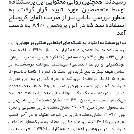
رسیدند. همچنین روایی محتوایی این پرسشنامه
توسط متخصصین مورد تایید قرار گرفت، به
منظور بررسی پایایی نیز از ضریب آلفای کرونباخ
استفاده شد که در این پژوهش ۸۹/۰ به دست
آمد.
ب) پرسشنامه اعتیاد به شبکه‌های اجتماعی مبتنی بر موبایل:
این
پرسشنامه توسط احمدی و همکاران در سال ۱۳۹۵ ساخته شد،
دارای ۲۳ سوال و ۴ خرده مقیاس (عملکرد فردی ، مدیریت زمان،
خودکنترلی و روابط اجتماعی) می‌باشد. سوالات پرسشنامه بر
اساس طیف لیکرت پنج گزینه‌ای است که نمره ۱ (کاملاً مخالفم) تا
نمره ۵ (کاملاً موافقم) می‌باشد و نمره گذاری به این صورت
می‌باشد که برای بدست آوردن امتیاز مربوط به هر بعد، مجموع
امتیازات مربوط به تک تک سوالات آن بعد را با هم محاسبه
می‌کنیم، کسب نمره بین ۴۶-۲۳ نشان‌دهنده کاربر پایین‌تر از
حد معمول، نمره بین ۶۹-۴۶ نشان‌دهنده کاربر معمولی و نمره
بین ۹۲-۶۹ نشان‌دهنده کاربر در شرف اعتیاد و در آخر کسب
نمره بین ۱۱۵-۹۲ نشان‌دهنده کاربر معتاد به شبکه‌های اجتماعی
می‌باشد. در پژوهش احمدی و همکاران (۱۳۹۵)، جهت تعیین