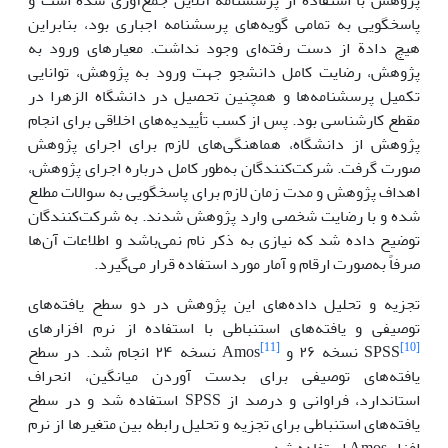
پاسخگویی به تمامی گویه‌های پرسشنامه اجباری بود، بنابراین
هیچ دادة از دست رفته‌ای وجود نداشت. معیارهای ورود به
پژوهش، رضایت کامل دانشجو جهت ورود به پژوهش، توانایی
تکمیل پرسشنامه‌ها و همچنین تحصیل در دانشگاه الزهرا در
مقطع کارشناسی بود. پس از کسب تأییدیه‌های اخلاقی برای انجام
پژوهش از دانشگاه، هماهنگی‌های لازم برای اجرای پژوهش
صورت گرفت. شرکت‌کنندگان به‌طور کامل درباره اجرای پژوهش،
اهداف پژوهش و مدت زمان لازم برای پاسخگویی به سوالات مطلع
شده و با رضایت شخصی وارد پژوهش شدند. به شرکت‌کنندگان
توضیح داده شد که نیازی به ذکر نام نمی‌باشد و اطلاعات آن‌ها
صرفاً به‌صورت ارقام و آمار مورد استفاده قرار می‌گیرد.
تجزیه و تحلیل داده‌‌های این پژوهش در دو سطح یافته‌های
توصیفی و یافته‌های استنباطی با استفاده از نرم افزار‌های
[11]
[10]
SPSS
نسخه ۲۶ و Amos
نسخه ۲۴ انجام شد. در سطح
یافته‌های توصیفی برای بدست آوردن میانگین، انحراف
استاندارد، فراوانی و درصد از SPSS استفاده شد و در سطح
یافته‌های استنباطی برای تجزیه و تحلیل رابطه بین متغیر‌ها از نرم
افزار Amos استفاده شد.