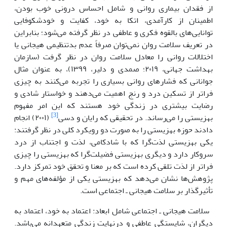
از فقدان بیماری روانی و شامل احساس درونی خوب بودن،
اطمینان از کار‌آمدی، اتکا به خود، کفایت و خود‌شکوفایی
توانایی‌های بالقوه فکری و عاطفی در نظر گرفته می‌شود؛ بنابراین
در تعریف سلامت روان نمی‌توان صرفاً عدم بدتنظیمی هیجانی یا
اختلالات روانی را معادل سلامت روان در نظر گرفت (سازمان
بهداشت جهانی، ۲۰۱۹؛ صمدی و دلیر، ۱۳۹۹)، به عنوان مثال
جوانانی که فشارهای روانی بسیاری را تجربه می‌کنند به چیزی
فراتر از تسکین درد و رنج اهمیت می‌دهند و خواستار شادی و
رضایت بیشتری در زندگی خود هستند که این امر مفهوم
[3]
بهزیستی را می‌رساند. در تحقیقی که رایان و دسی
(۲۰۰۱) انجام
دادند حوزه بهزیستی را به صورت دو رویکرد کلی در نظر گرفتند:
یکی بهزیستی لذت‌گرا که با شادکامی، لذت و اجتناب از درد
سروکار دارد و دیگری بهزیستی فضیلت‌گرا که بهزیستی را چیزی
فراتر از لذت تلقی کرده است که بر معنا و تحقق خود تمرکز دارد.
پژوهش‌ها نشان می‌دهد که بهزیستی یکی از مؤلفه‌های مهم و
تأثیرگذار بر سلامت هیجانی ـ اجتماعی است.
سلامت هیجانی ـ اجتماعی شامل ابعاد: اعتماد به خود، اعتماد به
دیگران، شایستگی عاطفی و درنهایت زندگی متعهدانه می‌باشد.