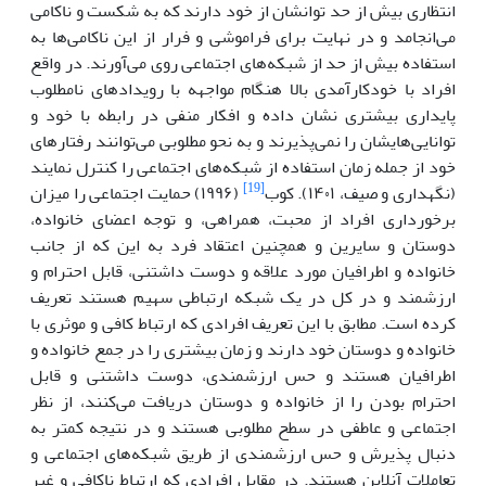
انتظاری بیش از حد توانشان از خود دارند که به شکست و ناکامی
می‌انجامد و در نهایت برای فراموشی و فرار از این ناکامی‌ها به
استفاده بیش از حد از شبکه‌های اجتماعی روی می‌آورند. در واقع
افراد با خودکارآمدی بالا هنگام مواجهه با رویدادهای نامطلوب
پایداری بیشتری نشان داده و افکار منفی در رابطه با خود و
توانایی‌هایشان را نمی‌پذیرند و به نحو مطلوبی می‌توانند رفتارهای
خود از جمله زمان استفاده از شبکه‌های اجتماعی را کنترل نمایند
[19]
(نگهداری و صیف، ۱۴۰۱). کوب
(۱۹۹۶) حمایت اجتماعی را میزان
برخورداری افراد از محبت، همراهی، و توجه اعضای خانواده،
دوستان و سایرین و همچنین اعتقاد فرد به این که از جانب
خانواده و اطرافیان مورد علاقه و دوست داشتنی، قابل احترام و
ارزشمند و در کل در یک شبکه ارتباطی سهیم هستند تعریف
کرده است. مطابق با این تعریف افرادی که ارتباط کافی و موثری با
خانواده و دوستان خود دارند و زمان بیشتری را در جمع خانواده و
اطرافیان هستند و حس ارزشمندی، دوست داشتنی و قابل
احترام بودن را از خانواده و دوستان دریافت می‌کنند، از نظر
اجتماعی و عاطفی در سطح مطلوبی هستند و در نتیجه کمتر به
دنبال پذیرش و حس ارزشمندی از طریق شبکه‌های اجتماعی و
تعاملات آنلاین هستند. در مقابل افرادی که ارتباط ناکافی و غیر