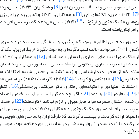
یتی از تصویر بدنی و اختلالات خوردن (لین
[6]
و همکاران، ۲۰۲۳)
[7]
، ۲۰۲۲)، خرید تکانه‌ای (چن
[8]
و همکاران، ۲۰۲۲) و تمایل به جراحی زیبایی (سوی و فنگ
[10]
ژوهش مک کاتچئون و آرگوئت
افزایش‌یافته است.
شهور به حالتی اطلاق می‌شود که پیگیری و شیفتگی نسبت به فرد مشهور 
 اوربن، مک کاتچئون و دمیتروویکس
[12]
و هم
تفاده از اینترنت، بازی ویدئویی، رابطه جنسی، غذاخوردن و خرید اجبار
تند که از منظر پدیدارشناسی و زیست‌شناسی عصبی شبیه اختلالات مص
و چیلدرس
[13]
، ۲۰۱۰؛ کاس و گریفیث
[14]
،۲۰۱۲). گریفیث (۲۰۰۵) بر اساس مدل مؤلفه‌ای اعتیاد
 اختلالات اعتیادی و اعتیادهای رفتاری ذکر می‌کند: برجستگی
[16]
، تنظ
ک
[19]
، تعارض
[20]
و عود
[21]
؛ اگر چه ممکن است برای تشخیص اعتیاده
ن شده اختلال مصرف مواد قابل‌قبول و لازم نباشد (کاردفلت
[22]
و همکاران، ۲۰۱۷؛ 
۲۰۱۶). در زمینه پرستش افراد مشهور مک کاتچئون
 اعتیاد ارائه کردند، و پیشنهاد کردند که طرفداران با ساختارهای هویتی ض
 کنند با "جذب‌شدن" روان‌شناختی در سلبریتی موردعلاقه خود، هویتی 
 آورند.