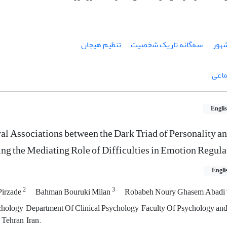
هور
سه‌گانه تاریک شخصیت
تنظیم هیجان
ماعی
Engli
al Associations between the Dark Triad of Personality an
g the Mediating Role of Difficulties in Emotion Regula
Engli
2
3
Pirzade
Bahman Bouruki Milan
Robabeh Noury Ghasem Abadi
chology, Department Of Clinical Psychology, Faculty Of Psychology an
 Tehran, Iran.