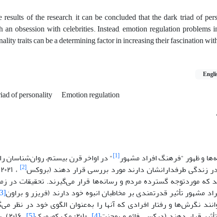
 results of the research, it can be concluded that the dark triad of pers
h an obsession with celebrities. Instead, emotion regulation problems 
ality traits can be a determining factor in increasing their fascination with
Engli
riad of personality
Emotion regulation
[1]
ها و ظهور "فرهنگ افراد مشهور
" در اواخر قرن بیستم، روان‌شناسان را 
[2]
در زندگی طرفدارانشان دارند مورد بررسی قرار دهند (بروکس
،
که موردتوجه گسترده مردم و رسانه‌ها قرار می‌گیرند. تحقیقات در زمی
اد مشهور تأثیر قدرتمندی بر مخاطبان انبوه خود دارند (فریزر و براون
[3]
وانند نگرش‌ها و رفتار افرادی که آنها را به‌عنوان الگوی خود در نظر می‌گ
تأثیر قرار دهند (دیکس، فائو و پوجنت
[4]
، ۲۰۱۰؛ مک کورمیک
[5]
، ۶