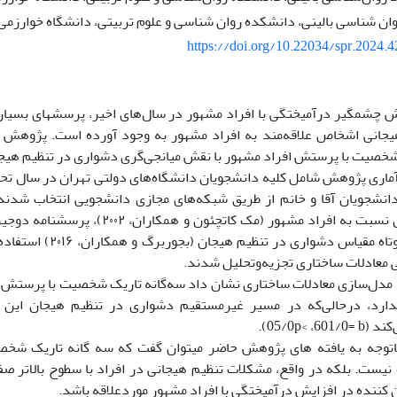
ان شناسی بالینی، دانشکده روان شناسی و علوم تربیتی، دانشگاه خوارزمی، 
https://doi.org/10.22034/spr.2024.
 چشمگیر درآمیختگی با افراد مشهور در سال‌‌های اخیر، پرسش­های بسیار
انی اشخاص علاقه‌مند به افراد مشهور به­ وجود آورده است. پژوهش 
خصیت با پرستش افراد مشهور با نقش میانجی‌گری دشواری در تنظیم هیجا
از دانشجویان آقا و خانم از طریق شبکه‌های مجازی دانشجویی انتخاب شدند.
مقیاس نگرش نسبت به افراد مشهور (مک کاتچئ
۲۰۱۰) و فرم کوتاه مقیاس دشو
 معادلات ساختاری تجزیه‌وتحلیل شدند.
 مدل‌سازی معادلات ساختاری نشان داد سه‌گانه تاریک شخصیت با پرستش 
دارد، درحالی‌که در مسیر غیرمستقیم دشواری در تنظیم هیجان این ار
05/0p< ،6).
توجه ‌به یافته­ های پژوهش حاضر می­توان گفت که سه ­گانه تاریک شخصی
نیست. بلکه در واقع، مشکلات تنظیم هیجانی در افراد با سطوح بالاتر ص
ن­ کننده در افزایش درآمیختگی با افراد مشهور موردعلاقه باشد.