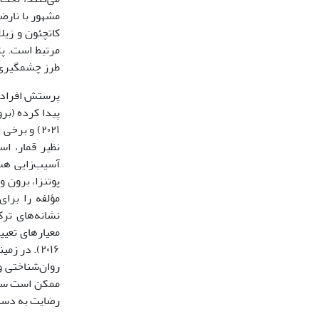
مشهور با نارضا
کاتچئون و زیلا
مرتبط است. پ
طرز چشمگیری 
پرستش افراد م
پیدا کرده (بروکس، ۲۰۲۱)، می‌تواند حالت اعتیادگونه‌ای به خود بگیرد (زیلا،
۲۰۲۱) و برخی از ملاک‌های اعتیادهای رفتاری را نشان دهد (شافر
نظیر قمار، اس
آسیب‌زایی هس
پوتنزا، برون 
مؤلفه را برای
نشانه‌های تر
معیارهای تعیی
روان‌شناختی و
ممکن است سعی
رضایت به دست