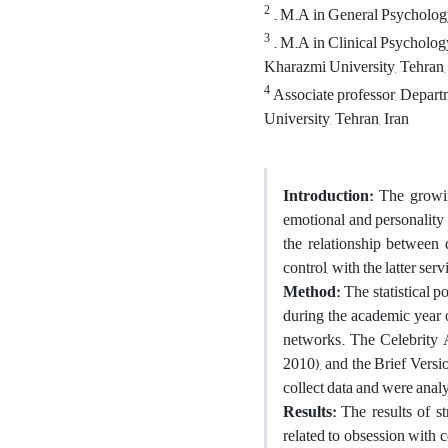
2
. M.A in General Psychology
3
. M.A in Clinical Psycholog
Kharazmi University, Tehran,
4
Associate professor, Depart
University, Tehran, Iran
Introduction:
The growin
emotional and personality 
the relationship between d
control, with the latter ser
Method:
The statistical po
during the academic year 
networks. The Celebrity A
2010), and the Brief Versi
collect data and were anal
Results:
The results of st
related to obsession with c