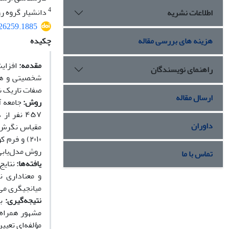
4
دانشیار گروه رو
اطلاعات نشریه
426259.1885
هزینه های بررسی مقاله
چکیده
مقدمه:
افزایش
راهنمای نویسندگان
شخصیتی و هیج
صفات تاریک ش
ارسال مقاله
روش:
۴۵۷ نفر 
داوران
روش مدل‌یابی
تماس با ما
یافته‌ها:
نتایج
و معناداری ن
میانجیگری می‌کند (01/0= b
نتیجه‌گیری:
با
مشهور همراه 
مؤلفه‌ای تعیی