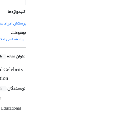
کلیدواژه‌ها
پرستش افراد مش
موضوعات
روانشناسی اجت
عنوان مقاله
sh
d Celebrity
tion
نویسندگان
sh
4
d Educational