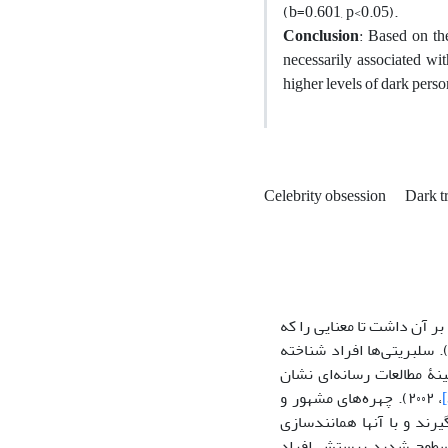
(b=0.601, p<0.05).
Conclusion
: Based on the
necessarily associated wit
higher levels of dark person
Celebrity obsession
Dark t
بر آن داشت تا معنایی را که
 ۲۰۲۱). سلبریتی‌ها افراد شناخته
نۀ مطالعات رسانه‌ای نشان
، ۲۰۰۲). چهره‌های مشهور و
یرند و با آنها همانندسازی
۲۰۱). سطوح شدید پرستش افراد