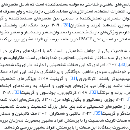
اسخ‌های عاطفی و شناختی به مؤلفه مستعدکننده است که شامل متغیرهای 
، انتظارات استفاده، استراتژی‌های مقابله، کنترل بازدارنده و ولع مصرف 
I به‌عنوان متغیرهای تعدیل‌کننده یا میانجی بین متغیرهای مستعدکننده و
‌سازی شده‌اند (برند و همکاران
[28]
، ۲۰۱۹؛ برند، یانگ، لایر، ولفلینگ و پوتنزا
یم ویژگی‌های تاریک شخصیت را به‌عنوان متغیر زمینه‌ساز و متغیر دشواری
IPACE در رابطه با پرستش افراد مشهور بررسی کنیم.
ک شخصیت یکی از عوامل شخصیتی است که با اعتیادهای رفتاری در ارت
‌ای از سه ساختار شخصیتی نامطلوب و ضداجتماعی است: ماکیاولیسم، ج
مز
[30]
، ۲۰۰۲). افرادی که این صفات شخصیتی را دارند دارای یک شخص
ری خودنمایی، سردی عاطفی، دوگانگی و پرخاشگری دارند. این افراد ممک
ب‌پذیرتر باشند (کرکابورون
[31]
و گریفیث،۲۰۱۸). ویژگی‌های 
تلف مانند پورنوگرافی، بازی‌های ویدئویی و اعتیاد به رسانه‌های اجت
ن، برند و مونتگ
[32]
، ۲۰۱۸؛ کرکابورون، جوناسون و گریفیث
[33]
، 
، ۲۰۱۹؛ جوزی، رمضانپور و بگیان کوله مرز، ۴۰۱
 از متغیرهای شخصیتی مانند پنج عامل بزرگ شخصیت و صفات شخصیتی آ
سته‌گر و گریفیث
[35]
 صفات تاریک شخصیت را با پرستش افراد مشهور به‌صورت هم‌زمان بررس
ه‌صورت جداگانه این صفات را با پرستش افراد مشهور بررسی کرده‌اند.