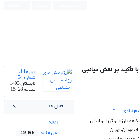
ورود به سامانه
ثبت نام
English
 تأکید بر نقش میانجی
دوره 14،
شماره 54
تابستان 1403
صفحه
15-28
فایل ها
4
سم آبادی
ه خوارزمی، تهران، ایران
XML
، تهران، ایران
اصل مقاله
262.19 K
، تهران، ایران