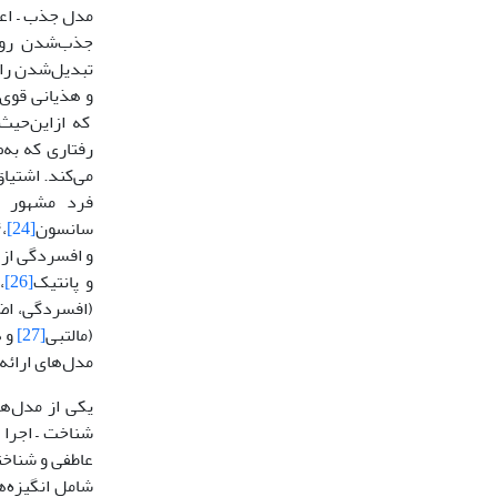
مدل جذب – اعت
جذب‌شدن روان
تبدیل‌شدن راب
که ازاین‌حیث
رفتاری که به‌
می‌کند. اشتیا
فرد مشهور د
سانسون
[24]
و افسردگی از پ
و پانتیک
[26]
(افسردگی، اض
(مالتبی
[27]
مدل‌های ارائه
یکی از مدل‌ها
عاطفی و شناخت
شامل انگیزه‌ه