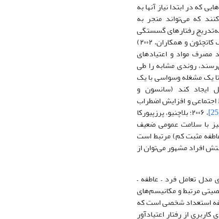
 که در ابتدا نیاز آنها به
نند که می‌تواند منجر به
 به‌تدریج رفتارهای گسستگی
و هذیانی قوی‌تری را نشان دهند تا به‌اندازه کافی با افراد مشهور ارتباط برقرار کنند (مک کاتچئون و همکاران، ۲۰۰۲)
د مصرف مواد و اعتیادهای
ی‌رسند، روندی مشابه را طی
تا یک مشغله وسواسی با یک
 ایجاد کند (سانسون و
 کارکرد و روابط اجتماعی و افزایش اضطراب
، ۲۰۰۶؛ بلاچنیو، پرزپیورکا
فراد مشهور نیز با سلامت عمومی ضعیف
عاطفه مثبت کم) مرتبط است
ی پرستش افراد مشهور می‌توان از
 مدل تعامل فرد – عاطفه –
های شخصیتی مرتبط و مکانیسم‌های
مؤلفه استعداد شخصی است که
کاربری از رفتار اعتیادآور