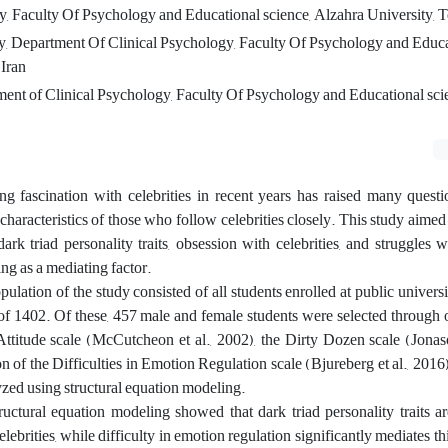
, Faculty Of Psychology and Educational science, Alzahra University, T
y, Department Of Clinical Psychology, Faculty Of Psychology and Educat
 Iran
ment of Clinical Psychology, Faculty Of Psychology and Educational sc
g fascination with celebrities in recent years has raised many questi
characteristics of those who follow celebrities closely. This study aimed 
ark triad personality traits, obsession with celebrities, and struggles 
ving as a mediating factor.
pulation of the study consisted of all students enrolled at public univers
of 1402. Of these, 457 male and female students were selected through 
ttitude scale (McCutcheon et al., 2002), the Dirty Dozen scale (Jonas
on of the Difficulties in Emotion Regulation scale (Bjureberg et al., 2016
yzed using structural equation modeling.
ructural equation modeling showed that dark triad personality traits ar
elebrities, while difficulty in emotion regulation significantly mediates th