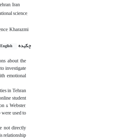
ehran, Iran
ional science,
ience, Kharazmi
چکیده
English
ons about the
to investigate
with emotional
ities in Tehran
online student
on & Webster,
) were used to
e not directly
is relationship