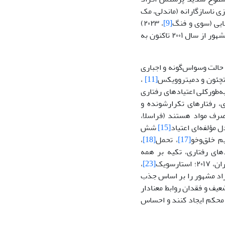
، خیال‌پردازی ناسازگارانه (ماندلی، مک
، ۲۰۲۳)
[9]
(۲۰۲۱) نشان می‌دهد که پرستش افراد مشهور از سال ۲۰۰۱ تاکنون به
حالت وسواس‌گونه و اجباری
،
[11]
کاران، ۲۰۰۴). به‌طورکلی اعتیادهای رفتاری
ی، رفتارهای تکرارشونده و
رف مواد هستند (فراسلا،
[15]
شش
یم خلق‌وخو
[17]
، تحمل
[18]
،
ای رفتاری، تکیه بر همه
استارسویک
[23]
،
 و همکاران (۲۰۰۲) مدلی از پرستش افراد مشهور را بر اساس جذب
عیف و فقدان روابط معنادار
محکم ایجاد کنند و احساس