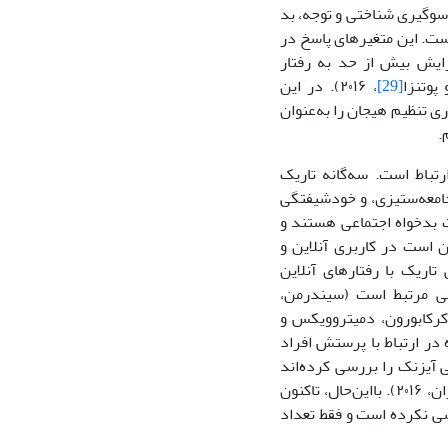
سوگیری شناختی و توجه، بد
است. این متغیرهای پاسخ در
 گرایش بیش از حد به رفتار
[29]
، ۲۰۱۶). در این
 تنظیم هیجان را به‌عنوان
باط است. سه‌گانه تاریک
امعه‌ستیزی، و خودشیفتگی
یت بدخواه اجتماعی هستند و
ن است در کاربری آنلاین و
شخصیتی تاریک با رفتارهای آنلاین
ماعی مرتبط است (سیندرمن،
۲۰۱۸؛ کرکابورون، دمیتروویکس و
۱). پژوهش‌های انجام شده در ارتباط با پرستش افراد
یزنک را بررسی کرده‌اند
، ۲۰۲۴؛ مالتبی و همکاران، ۲۰۰۴؛ مک کاتچئون و همکاران، ۲۰۱۶). بااین‌حال، تاکنون
ی نکرده است و فقط تعداد