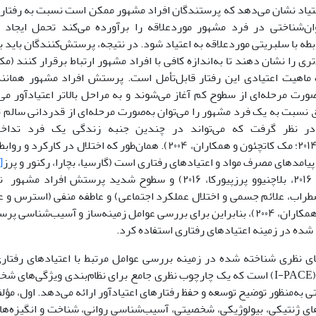
یاد نشان می‌دهد که پرستندگان افراد مشهور ممکن است نسبت به رفتارهایی
‌شناختی در فرد مشهور موردعلاقه را برآورده می‌کند تحمل ایجاد ک
طه با سلبریتی موردعلاقه به اعتیاد شود. در نتیجه، پرستش‌کنندگان باید
 ماهیت اعتیادی این رفتار قابل‌تأمل است. پرستش افراد مشهور همانن
صورت مرحله‌ای از سطوح کم آغاز می‌شوند و به مراحل بالاتر اعتیادآور م
ق نسبت به یک فرد مشهور را می‌توان به‌صورت مرحله‌ای از قدردانی سالم 
ر نظر گرفت که می‌تواند در چندین جنبه زندگی یک فرد تداخل
،۲۰۱۴؛ مک کاتچئون و همکاران، ۲۰۰۴). همان‌طور که اختلال در
یامدهای مصرف مواد و اعتیادهای رفتاری است (گارسیا، بچارا، رکنور و پرز
[25]
، ۲۰۱۶، بلاچنیوو پرزپیورکا، ۲۰۱۶) و سطوح شدید پرستش ا
طراب، علائم جسمی و اختلال عملکرد اجتماعی) و عاطفه منفی (استرس و 
و همکاران، ۲۰۰۴)، بنابراین برای بررسی عوامل زمینه‌ساز و آسیب‌شناس
 شده در زمینه اعتیادهای رفتاری استفاده کرد.
ی نظری شناخته شده در زمینه بررسی عوامل مرتبط با اعتیادهای رفتاری
شناخت – اجرا (I-PACE) است که یک چارچوب نظری جامع برای نظام‌بندی ویژگی‌
ی به‌منظور توضیح توسعه و حفظ رفتارهای اعتیادآور ارائه می‌دهد. اول، 
ای ژنتیکی، بیولوژیکی، شخصیتی، آسیب‌شناسی روانی، شناخت و انگیزه‌های 