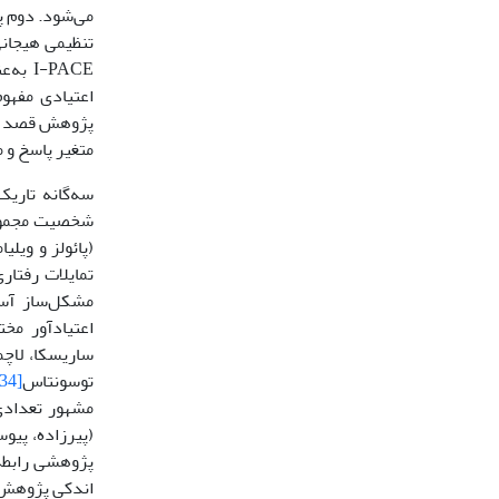
می‌شود. دوم پ
تنظیمی هیجانی
-PACE
اعتیادی مفهوم
پژوهش قصد دار
متغیر پاسخ و میانجی بر اساس مدل 
سه‌گانه تاری
شخصیت مجموعه
(پائولز و ویلیا
تمایلات رفتا
مشکل‌ساز آسی
اعتیادآور مخ
ساریسکا، لاچم
توسونتاس
[34]
مشهور تعدادی
(پیرزاده، پیو
پژوهشی رابطه
اندکی پژوهش ب