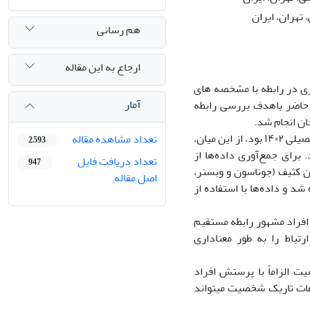
تهران، ایران
هم رسانی
ارجاع به این مقاله
ی در رابطه با مشخصه­ های
آمار
حاضر باهدف بررسی رابطه
ن انجام شد.
جامعه آماری پژوهش شامل کلیه دانشجویان دانشگاه‌های دولتی تهران در سال تحصیلی ۱۴۰۲ بود، از این میان،
تعداد مشاهده مقاله
2,593
 برای جمع‌آوری داده‌ها از
تعداد دریافت فایل
947
ون و همکاران، ۲۰۰۲)، پرسشنامه دوجین کثیف (جوناسون و وبستر،
اصل مقاله
اری در تنظیم هیجان (بجوربرگ و همکاران، ۲۰۱۶) استفاده شد و داده‌ها با استفاده از
افراد مشهور رابطه مستقیم
تباط را به طور معناداری
ت الزاماً با پرستش افراد
فات تاریک شخصیت می­تواند