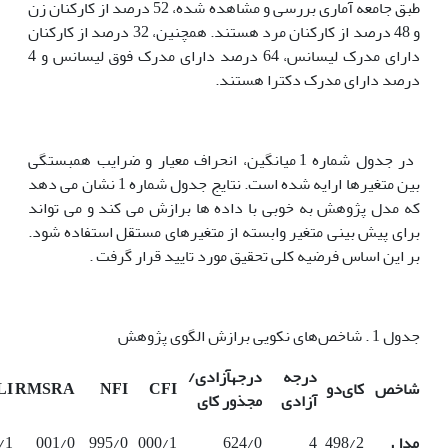
طبق جامعه آماری بررسی و مشاهده شده، 52 درصد از کارکنان زن
و 48 درصد از کارکنان مرد هستند‌. همچنین، 32 درصد از کارکنان
دارای مدرک لیسانس، 64 درصد دارای مدرک فوق لیسانس و 4
درصد دارای مدرک دکترا هستند.
در جدول شماره 1 میانگین، انحراف معیار و ضرایب همبستگی
بین متغیرها ارایه شده است. نتایج جدول شماره 1 نشان می دهد
که مدل پژوهش به خوبی با داده ها برازش می کند و می تواند
برای پیش بینی متغیر وابسته از متغیرهای مستقل استفاده شود.
بر این اساس فرضیه کلی تحقیق مورد تایید قرار گرفت .
جدول 1 . شاخص‌های نکویی برازش الگوی پژوهش
درجه
درجه­آزادی/
شاخص
کای‌دو
CFI
NFI
RMSRA
LI
آزادی
مجذور کای
مدل
498/2
4
624/0
000/1
995/0
001/0
/1