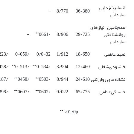
انسانیت‌زدایی
-
8/770
36/380
سازمانی
عدم‌تامین نیاز‌های
**
روانشناختی
29/725
8/906
/0661
-
سازمانی
تعهد عاطفی
18/650
1/912
0/0-32
/0-059
/0223
**
**
خشنودی‌شغلی
12/460
3/904
/0-534
/0-513
/0458
**
**
نشانه‌های روان‌تنی
24/610
8/944
/0503
/0458
/0-187
**
**
خستگی‌عاطفی
65/775
9/022
/0602
/0607
/0-398
**
01/0p<