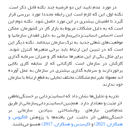
در مورد عدم تایید این دو فرضیه چند نکته قابل ذکر است.
نکته اول این که لازم است این رابطه مجددا مورد بررسی قرار
گیرد تا اطمینان بیشتری در این مورد حاصل شود. نکته دوم این
است که به دلیل مشکلات مربوط به بازار کار در کشورمان، ممکن
است احساس انسانیت‌زدایی‌سازمانی به دلیل فقدان سازمانها و
موقعیت‌های شغلی جدید به ترک سازمان نینجامد. نکته دیگر این
است که در تبیین این ارتباط باید برخی متغیرها کنترل شوند.
برای مثال یکی از این متغیرها سابقه کار و میزان سرمایه گذاری
کارکنان در سازمان است. کارکنانی که از سابقه کاری بالایی
یرخوردارند و سرمایه گذاری بیشتری در سازمان به عمل آورده
اند معمولا علیرغم مشکلات مختلف تمایلی به قطع ارتباط با سازمان
خود ندارند.
تجزیه و تحلیل‌ها نشان داد که انسانیت‌زدایی بر خستگی‌عاطفی
اثر مثبت و معنادار دارد. همچنین انسانیت‌زدایی‌سازمانی از طریق
عدم‌تامین نیاز‌های روانشناختی بنیادین سازمانی بر
خستگی‌عاطفی اثر داشت. این یافته‌ها با پژوهش (
لاگیوس و
همکاران، 2021)
و (
کیسنس و همکاران، 2017)
همسو ‌می‌باشند.