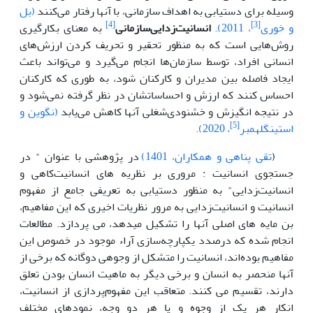
وسیله برای دستیابی به اهداف سازمانی، با آنها رفتار می‌کنند
(بل
[4]
[3]
و خوری
، 2011).
انسانیت‌زدایی‌سازمانی
به معنای بکارگیری
روش‌‌هایی است که به منظور تحقیر و تحریف کردن ارزش‌های
انسانی افراد، توسط سازمان‌ها انجام ‌می‌گیرد و ‌می‌تواند باعث
ایجاد فاصله بین مدیران و کارکنان شود، به طوری که کارکنان
احساس کنند که ارزش‌ و احساساتشان در نظر گرفته نمی‌شود و
در نتیجه انگیزش و خشنودی‌شغلی آنها کاهش می‌یابد
(نگوین و
[5]
استینگلهمبر
، 2020).
(
تقی پناهی و همکاران، 1401)
در پژوهشی با عنوان " در
جستجوی انسانیت : مروری بر نظریه های انسانیت‌کاهی و
انسانیت‌زدایی" به منظور دستیابی به تعریفی جامع از مفهوم
انسانیت و انسانیت‌زدایی به مرور نظریات اخیری که این مفاهیم،
بن مایه های اصلی آنها را تشکیل میدهد، می پردازد. مطالعات
انجام شده که درصدد یکپارچه‌سازی آراء موجود در خصوص این
مفاهیم بوده‌اند، انسانیت را متشکل از وجوهی دوگانه که برخی از
آنها منحصر به انسان و برخی دیگر به ماهیت انسان بودن تعلق
دارند، تقسیم می کنند. متعاقب این مفهوم‌پردازی از انسانیت،
انکار هر یک از وجوه و یا هر دو‌ وجه، نمودهای مختلف