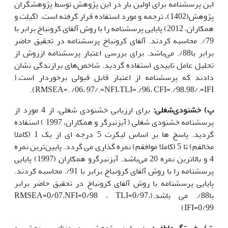
این پرسشنامه برای اولین بار در این پژوهش توسط پژوهشگران
پژوهش(1402)، ترجمه و مورد استفاده قرار گرفته است‌. (گیلِت و
همکاران، 2012) پایایی پرسشنامه را با روش آلفای کرونباخ برابر با
79/. محاسبه کردند‌. آلفای کرونباخ پرسشنامه در تحقیق حاضر
برابر با88/. ‌می‌باشد‌. برای بررسی اعتبار پرسشنامه ازروش از
تحلیل عامل تاییدی استفاده گردید‌. شاخص‌های برازندگی نشان
دادند که پرسشنامه از اعتبار قابل قبولی برخوردار است‌.(
RMSEA=. /06، 97/.=NFI،TLI=./96، CFI=./98،98/.=IFI).
پ) خشنودی‌شغلی:
برای ارزیابی خشنودی شغلی، از 4 مورد از
پرسشنامه خشنودی شغلی ( آیزنبرگر و همکاران، 1997 ) استفاده
گردید. پاسخ ها بر اساس لیکرت 5 درجه ای از یک 1 (کاملا
مخالفم) تا 5 (کاملا موافقم) نمره گذاری می گردد. پایین‌ترین نمره
4 و بالاترین نمره 20 می‌باشد. آیزنبرگرو همکاران (1997) پایایی
پرسشنامه را با روش آلفای کرونباخ برابر با 91/. محاسبه کردند.
پایایی پرسشنامه با روش آلفای کرونباخ در تحقیق حاضر برابر
با88/. می باشد.(RMSEA=0/07،NFI=0/98 ، TLI=0/97،
IFI=0/99)
ت) خستگی‌عاطفی:
در این پژوهش به منظور سنجش و