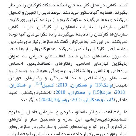
کنند‌. گاهی در محل کار، به جای اینکه دیدگاه کارکنان را در نظر
بگیرند، فقط به آنهادستور ‌می‌دهند، موعدهایی را تعیین و تحمیل
می‌کنند و به ما می‌گویند سکوت کنیم و از برنامه آن­ها پیروی کنیم‌.
گاهی سازمانها انتظارات نامعقولی از کارکنان دارند‌. گاهی
سازمان‌ها کارکنان را نادیده می‌گیرند و به نگرانی‌های آنها توجه
نمی‌کنند. در این شرایط ‌می‌توان گفت که سازمان نیاز‌های بنیادین
روانشناختی کارکنان را تامین نمی‌کند‌. عدم کامروایی آن‌ها منجر
به بروز پیامدهای منفی مانند فعالیت‌های جبرانی به عنوان
جایگزین نیاز‌های اساسی، رفتارهای انعطاف‌ناپذیر، احساس
بی‌دفاعی و ناامنی روانشناختی، فرسودگی هیجانی و جسمانی و
آسیب‌های روانشناختی مانند افسردگی و رفتارهای خوردن
[14]
نابهنجار(
وانگ[13] و همکاران، 2019
؛
کمپبل
و همکاران،
2018
؛
مارتلا[15] و همکاران، 2018
)، ناخشنودی‌شغلی، تعهد
عاطفی (
گلیت و همکاران، 2015
؛ روس[16]،2020
) ‌می‌گردند‌.
علیرغم اهمیت و اثر نامطلوب فردی و سازمانی حاصل از مفهوم
انسانیت‌زدایی‌سازمانی، این سازه و همچنین ساز و کارهای
اثر‌گذاری آن بر انواع پیامدهای شغلی و سازمانی در سازمان‌های
ایرانی مورد بررسی قرار داده نشده است‌. بنابراین با توجه اثرات