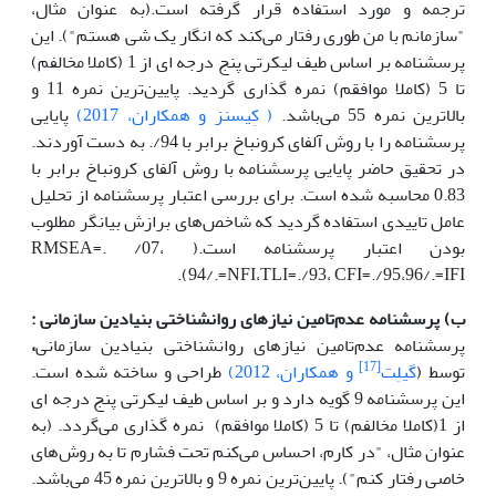
ترجمه و مورد استفاده قرار گرفته است‌.(به عنوان مثال،
"سازمانم با من طوری رفتار ‌می‌کند که انگار یک شی هستم")‌. این
پرسشنامه بر اساس طیف لیکرتی پنج درجه ای از 1 (کاملا مخالفم)
تا 5 (کاملا موافقم) نمره گذاری گردید‌. پایین‌ترین نمره 11 و
بالاترین نمره 55 می‌باشد.
( کِیسنز و همکاران، 2017)
پایایی
پرسشنامه را با روش آلفای کرونباخ برابر با 94/. به دست آوردند‌.
در تحقیق حاضر پایایی پرسشنامه با روش آلفای کرونباخ برابر با
0.83 محاسبه شده است‌. برای بررسی اعتبار پرسشنامه از تحلیل
عامل تاییدی استفاده گردید که شاخص‌های برازش بیانگر مطلوب
بودن اعتبار پرسشنامه است‌.( RMSEA=. /07،
94/.=NFI،TLI=./93، CFI=./95،96/.=IFI).
ب) پرسشنامه عدم‌تامین نیاز‌های روانشناختی
بنیادین سازمانی
:
پرسشنامه
عدم‌تامین نیاز‌های روانشناختی بنیادین سازمانی
،
[17]
توسط (
گیلِت
و همکاران، 2012)
طراحی و ساخته شده است‌.
این پرسشنامه 9 گویه دارد و بر اساس طیف لیکرتی پنج درجه ای
از 1(کاملا مخالفم) تا 5 (کاملا موافقم) نمره گذاری ‌می‌گردد‌. (به
عنوان مثال، "در کارم، احساس می‌کنم تحت فشارم تا به روش‌های
خاصی رفتار ‌کنم")‌. پایین‌ترین نمره 9 و بالاترین نمره 45 می‌باشد.