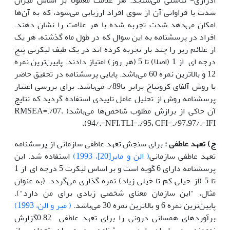
شدت یا فراوانی آن از سوی افراد ارزیابی می‌شود، که به آن‌ها
امکان می‌دهد شدت تجربه شده با هر علامت را نشان دهند.
افراد در پرسشنامه به این سوال که در طول ماه گذشته، هر یک
از علائم زیر را چند بار تجربه کرده اند در یک طیف لیکرتی پنج
درجه ای از 1 (اصلا) تا 5 (هر روز) امتیاز دادند‌. پایین‌ترین نمره
12 و بالاترین نمره 60 می‌باشد. پایایی پرسشنامه در تحقیق حاضر
با روش آلفای کرونباخ برابر با89/. ‌می‌باشد‌. برای بررسی اعتبار
پرسشنامه روش از تحلیل عامل تاییدی استفاده گردید که نتایج
آن حاکی از برازش مطلوب شاخص‌ها ‌می‌باشد( RMSEA=./07،
94/.=NFI،TLI=./95، CFI=./97،97/.=IFI).
ج) تعهد عاطفی :
برای سنجش تعهد عاطفی سازمانی از پرسشنامه
تعهد عاطفی سازمانی
( الن و مایر[20]، 1993)
استفاده شد. این
پرسشنامه دارای 6 گویه است و بر اساس لیکرت 5 درجه ای از 1
تا 5 (از خیلی کم تا خیلی زیاد) نمره گذاری ‌می‌گردد. (به عنوان
مثال، "این سازمان معنای شخصی زیادی برای من دارد")‌.
پایین‌ترین نمره 6 و بالاترین نمره 30 می‌باشد.
( میر و الن، 1993)
برآوردهای همسانی درونی را برای تعهد عاطفی 0.82گزارش
نمودند‌. در ایران این پرسشنامه به وسیله تعدادی از