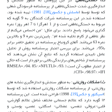
اندازه‌گیری شدت خستگی‌عاطفی از پرسشنامه فرسودگی شغلی
که توسط توسط (
ماسلش و جکسون[18]، 1981)
تهیه شده بود،
استفاده شد‌.در این پرسشنامه شرکت کنندگان به 9 گویه که
مربوط به خستگی‌عاطفی است و از 1 (هرگز) تا 7 (هر روز) نمره
گذاری ‌می‌شود پاسخ دادند‌. برای مثال: "من احساس ‌می‌کنم از
نظر عاطفی از کارم تخلیه شده ام". پایین‌ترین نمره 9 و بالاترین
نمره 63 می‌باشد. آلفای کرونباخ پرسشنامه در تحقیق حاضر برابر
با95/. ‌می‌باشد‌. برای بررسی اعتبار پرسشنامه روش از تحلیل
عامل تاییدی استفاده گردید که نتایج آن نشان ‌می‌دهند که
پرسشنامه از شاخص‌های برازندگی بالایی برخوردار است که حاکی
از اعتبار مطلوب آن است‌.( RMSEA=./04، 85/.=NFI،TLI=./93،
CFI=./98،97/.=IFI)‌.
ث) مشکلات روان‌تنی
: به منظور سنجش و اندازه‌گیری نشانه ‌های
روان‌تنی، از پرسشنامه مشکلات روان‌تنی استفاده شد که توسط
)
اسپکتور و جکس
[19]
، 1998) طراحی شده است‌. این پرسشنامه
۱۲ گویه دارد که علائم جسمانی مختلف شامل علائم گوارشی،
قلبی-عروقی، تنفسی، عضلانی- اسکلتی، عصبی، پوستی و
ادراری- تناسلی ‌می‌سنجد‌. هر علامت معمولاً بر اساس میزان