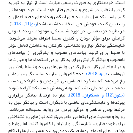
است. خودمختاری به صورت رسمی ‌عبارت است از نیاز به تجربه
کردن انتخاب در شروع و تنظیم رفتار خود است. فرد خودمختار
کسی است که میل دارد به جای اینکه رویدادهای محیط اعمال او
را تعیین کنند، خودش حق انتخاب داشته باشد(
ریو[11]، 2018
).
در نظریه خودتعیینی، در مورد شایستگی، موجودات زنده با نوعی
گرایش برای مؤثر بودن و کنترل محیط اطراف متولد ‌می‌‌شوند‌.
شایستگی بیانگر نیاز روانشناختی کارکنان به داشتن تعامل مؤثر
با محیط برای تولید پیامدهای مطلوب و جلوگیری از پیامدهای
نامطلوب و بیانگر گرایش برای به کار بردن استعدادها و مهارت‌‌ها
و در انجام این کار، دنبال کردن چالش‌های بهینه و تسلط یافتن بر
آن‌‌هاست
(ریو، 2018).
عدم کامروایی نیاز به شایستگی نیز زمانی
رخ ‌می‌‌دهد که به فرد احساس بی ‌اثر بودن و ناکارآمدی دست
بدهد یا در محیطی باشد که توانایی‌هایش دست کم گرفته شوند
(چئون[12] و همکاران، 2018).
نیاز به ارتباط، بیانگر برقراری
پیوندها و دلبستگی‌های عاطفی با دیگران است و بیانگر میل به
مرتبط بودن عاطفی و درگیر بودن در روابط صمیمانه می‌باشد‌.
روابط و موقعیت‌های اجتماعی حا‌می‌می‌توانند نیاز‌های روانشناختی
برای خودمختاری، شایستگی، و ارتباط را کامروا کنند، اما روابط و
موقعیت‌های اجتماعی ممانعت‌کننده می‌توانند همین نیازها را ناکام