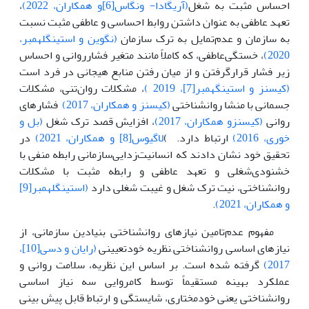
احساس مثبت به شغل
(آریگادا- ونگاس[6]و همکاران، 2022)
،
تعهد عاطفی به عنوان داشتن روابط احساسی و عاطفی مثبت نسبت
به سازمان و عدم‌تمایل به ترک سازمان
(نگوین و استینگلهمبر،
2020)
، خستگی‌عاطفی، که کاملاً مانند متغیر فشارروانی و احساس
زیر فشار قرارگرفتن و از میان رفتن منابع هیجانی در فرد است
(کیسنز و استینگهمبر[7]، 2019 )
، مشکلات روان‌تنی، مشکلات
جسمانی با منشا روانشناختی
(کیسنز و همکاران، 2017)
فشارهای
روانی
(کیسنزو همکاران، 2017)
، افزایش قصد ترک شغل
(بل و
خوری، 2016)
ارتباط دارد. )
لاگیوس[8] و همکاران، 2021)
در
تحقیق خود نشان دادند که انسانیت‌زدایی‌سازمانی رابطه منفی با
خشنودی‌شغلی و تعهد عاطفی و رابطه مثبت با مشکلات
روانشناختی، نیت ترک شغل و غیبت شغلی دارد
(استینگلهمبر[9]
و همکاران، 2021)
.
مفهوم عدم‌تامین نیاز‌های روانشناختی بنیادین سازمانی، از‌
نیاز‌های اساسی روانشناختی ِنظریه خودتعیینی
(رایان و دسی[10]،
2017)
گرفته شده است‌. بر اساس این نظریه، سلامت روانی و
عملکرد بهینه مستقیماً توسط کامروایی سه نیاز اساسی
روانشناختی یعنی خودمختاری، شایستگی و ارتباط قابل پیش ‌بینی