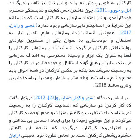
کارکنان به خوبی پروش نمی‌یابد و این نیاز نیز تامین نمی‌گردد
(بل و خوری، 2011).
چون داشتن حس کفایت و شایستگی مستلزم
خودکارآمدی و نیز اعتماد سازمان به کارکنان است که متاسفانه
این شرایط در انسانیت‌زدایی‌سازمانی وجود ندارد
( دسی و رایان،
2017).
همچنین انسانیت‌زدایی‌سازمانی مانع تامین نیاز به
استقلال و خودمختاری به عنوان یکی از مهمترین نیاز‌های
روانشناختی کارکنان ‌می‌گردد‌. انسانیت‌زدایی‌سازمانی کارکنان را
فقط به عنوان یک ابزار و وسیله دسترسی به اهداف سازمانی
‌می‌بیند، بنابراین هیچ گونه استقلال و خودمختاری در کارکنان را
به رسمیت ‌نمی‌شناسد بلکه بر عکس کارکنان در همه احوال باید
مطیع و تابع سیاست‌ها و خط مشی سازمان و مدیران باشد( وایرین
و لاری سالملا،2018).
بر اساس دیدگاه (
شور و کولی-شاپیرو[23]، 2012)
‌می‌توان گفت
که کار کردن در سازمانی که انسانیت کارکنان را به رسمیت
نمی‌شناسد باعث تخریب و کاهش منزلت و عدم توجه به کارکنان
‌می‌گردد و این موضوع زمینه را برای ایجاد احساس بی عدالتی و
بی احترا‌می‌به کارکنان ‌می‌گردد که نتیجه آن کاهش
خشنودی‌شغلی کارکنان است‌. بر اساس نظریه خود-تعیینی
(رایان