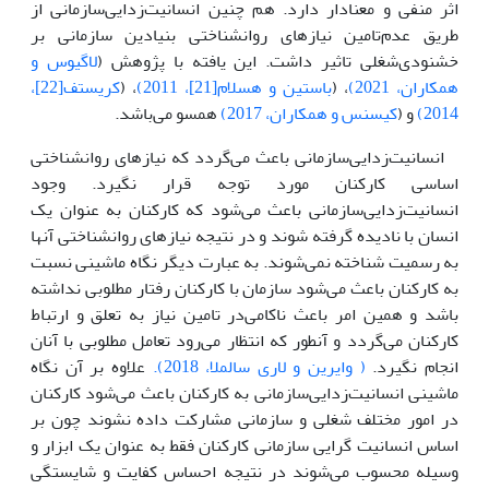
اثر منفی و معنادار دارد‌. هم چنین انسانیت‌زدایی‌سازمانی از
طریق عدم‌تامین نیاز‌های روانشناختی بنیادین سازمانی بر
خشنودی‌شغلی تاثیر داشت. این یافته با پژوهش (
لاگیوس و
همکاران، 2021)
، (
باستین و هسلام[21]، 2011)
، (
کریستف[22]،
2014)
و (
کیسنس و همکاران، 2017)
همسو ‌می‌باشد.
انسانیت‌زدایی‌سازمانی باعث ‌می‌گردد که نیاز‌های روانشناختی
اساسی کارکنان مورد توجه قرار نگیرد‌. وجود
انسانیت‌زدایی‌سازمانی باعث ‌می‌شود که کارکنان به عنوان یک
انسان با نادیده گرفته شوند و در نتیجه نیاز‌های روانشناختی آنها
به رسمیت شناخته نمی‌شوند‌. به عبارت دیگر نگاه ماشینی نسبت
به کارکنان باعث ‌می‌شود سازمان با کارکنان رفتار مطلوبی نداشته
باشد و همین امر باعث ناکا‌می‌در تامین نیاز به تعلق و ارتباط
کارکنان ‌می‌گردد و آنطور که انتظار ‌می‌رود تعامل مطلوبی با آنان
انجام نگیرد.
( وایرین و لاری سالملا، 2018).
علاوه بر آن نگاه
ماشینی انسانیت‌زدایی‌سازمانی به کارکنان باعث ‌می‌شود کارکنان
در امور مختلف شغلی و سازمانی مشارکت داده نشوند چون بر
اساس انسانیت گرایی سازمانی کارکنان فقط به عنوان یک ابزار و
وسیله محسوب ‌می‌شوند در نتیجه احساس کفایت و شایستگی