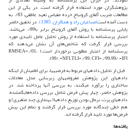
پژوهشگران مورد استفاده قرار گرفته است‌. در یکی از این
مطالعات ضریب آلفای کرونباخ خرده مقیاس تعهد عاطفی، 83/. به
دست آمده است
(صباغیان راد و همکاران، 1385)‌.
در تحقیق حاضر
پایایی پرسشنامه با روش آلفای کرونباخ برابر با89/. ‌می‌باشد‌.
اعتبار پرسشنامه با استفاده از روش تحلیل عامل تاییدی مورد
بررسی قرار گرفت که شاخص‌های آن نشان ‌می‌دهند که
پرسشنامه از اعتبار مطلوبی برخوردار است.( RMSEA=./01،
99/.=NFI،TLI=./99، CFI=./99،99/.=IFI).
قبل از تحلیل داده­های مربوط به فرضیه­ها، برای اطمینان از اینکه
داده­های این پژوهش مفروضه­های زیربنایی مدل معادلات
ساختاری را برآورد می­کنند، به بررسی آن­ها پرداخته شد‌. در
پژوهش حاضر، چهار پیش ­فرض شامل بررسی داده‌های­گمشده،
داده­های پرت، نرمال بودن توزیع داده­ها( بهنجاری چند متغیری) و
هم ­خطی چندگانه مورد بررسی قرار گرفتند و تمام این پیش
فرض‌ها مورد تایید قرار گرفته اند.
یافته‌ها: