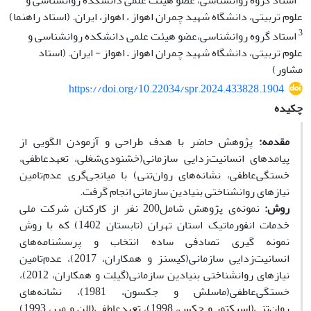
استاد گروه روانشناسی، عضو هیئت علمی دانشکده روانشناسی و
علوم تربیتی، دانشگاه شهید چمران اهواز ، اهواز، ایران. (استاد راهنما)
3
استاد گروه روانشناسی،عضو هیئت علمی دانشکده روانشناسی و
علوم تربیتی، دانشگاه شهید چمران اهواز – اهواز - ایران. (استاد
مشاور)
https://doi.org/10.22034/spr.2024.433828.1904
چکیده
مقدمه:
پژوهش حاضر با هدف طراحی و آزمودن الگویی از
پیامدهای انسانیت‌زدایی سازمانی(خشنودی‌شغلی، تعهدعاطفی،
خستگی‌عاطفی، نشانه‌های روان‌تنی) با میانجی‌گری عدم‌تامین
نیاز‌های روانشناختی بنیادین سازمانی انجام گرفت.
روش:
نمونه‌ی پژوهش شامل200 نفر ‌از کارکنان شرکت ملی
خدمات انفورماتیک استان تهران‌ (تابستان 1402) که با‌ روش
نمونه گیری تصادفی ساده انتخاب و پرسشنامه‌های
انسانیت‌زدایی سازمانی(کیسنز و همکاران، 2017)، عدم‌تامین
نیاز‌های روانشناختی بنیادین سازمانی(گیلِت و همکاران، 2012)،
خستگی‌عاطفی(ماسلش و جکسون، 1981)، نشانه‌های
روان‌تنی(اسپکتور و جکس، 1998)، تعهد‌عاطفی(الن و میر، 1993)