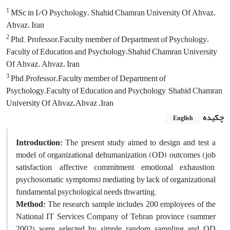
1
MSc in I/O Psychology، Shahid Chamran University Of Ahvaz،
Ahvaz، Iran
2
Phd. Professor،Faculty member of Department of Psychology،
Faculty of Education and Psychology،Shahid Chamran University
Of Ahvaz، Ahvaz، Iran
3
Phd.Professor،Faculty member of Department of
Psychology،Faculty of Education and Psychology, Shahid Chamran
University Of Ahvaz،Ahvaz ،Iran
چکیده
English
Introduction
:
The present study aimed to design and test a
model of organizational dehumanization (OD) outcomes (job
satisfaction, affective commitment, emotional exhaustion,
psychosomatic symptoms) mediating by lack of organizational
fundamental psychological needs thwarting.
Method:
The research sample includes 200 employees of the
National IT Services Company of Tehran province (summer
2002) were selected by simple random sampling and OD