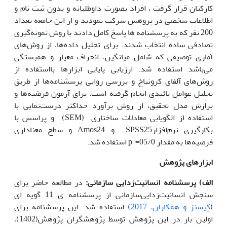
کارکنان قرار گرفت ، افراد بصورت داوطلبانه و بدون ثبتِ نام و
اطلاعات شخصی در پژوهش شرکت نمودند و از این جامعه تعداد
200 نفر که به پرسشنامه ها پاسخ کامل دادند با روش نمونه‌گیری
تصادفی ساده انتخاب شدند‌. برای تحلیل داده‌ها، از روش‌های
آماری توصیفی که شامل میانگین، انحراف معیار و همبستگی
می‌باشد استفاده شد. ارزیابی پایایی ابزارها بااستفاده از
روش‌های آلفای کرونباخ و بررسی روایی پرسشنامه‌ها از طریق
تحلیل عوامل تائیدی انجام گرفته است. برای آزمون فرضیه‌ها و
برازش مدل تحقیق، از روش برآورد حداکثر درست‌نمایی با
استفاده از الگویابی معادلات ساختاری (SEM) و پراسس با
بکارگیری نرم‌افزارSPSS25 و Amos24 و سطح معناداری
فرضیه‌ها به مقدار 05/0= p استفاده شد.
ابزارهای پژوهش
الف) پرسشنامه انسانیت‌زدایی
سازمانی:
در مطالعه حاضر یرای
سنجش انسانیت‌زدایی‌سازمانی از پرسشنامه ی 11 گویه ای
(
کِیسنز و همکاران، 2017)
استفاده شد. این پرسشنامه برای
اولین بار در این پژوهش توسط پژوهشگران پژوهش(1402)،