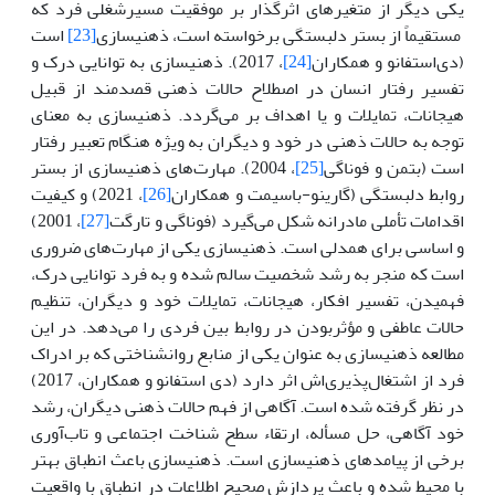
یکی دیگر از متغیرهای اثرگذار بر موفقیت مسیرشغلی فرد که
مستقیماً از بستر دلبستگی برخواسته است، ذهنیسازی
[23]
است
(دی‌استفانو و همکاران
[24]
، 2017). ذهنیسازی به توانایی درک و
تفسیر رفتار انسان در اصطلاح حالات ذهنی قصدمند از قبیل
هیجانات، تمایلات و یا اهداف بر می‌گردد. ذهنیسازی به معنای
توجه به حالات ذهنی در خود و دیگران به ویژه هنگام تعبیر رفتار
است (بتمن و فوناگی
[25]
، 2004). مهارت‌های ذهنیسازی از بستر
روابط دلبستگی (گارینو-باسیمت و همکاران
[26]
، 2021) و کیفیت
اقدامات تأملی مادرانه شکل می‌گیرد (فوناگی و تارگت
[27]
، 2001)
و اساسی برای همدلی است. ذهنیسازی یکی از مهارت‌های ضروری
است که منجر به رشد شخصیت سالم شده و به فرد توانایی درک،
فهمیدن، تفسیر افکار، هیجانات، تمایلات خود و دیگران، تنظیم
حالات عاطفی و مؤثربودن در روابط بین فردی را می‌دهد. در این
مطالعه ذهنیسازی به عنوان یکی از منابع روانشناختی که بر ادراک
فرد از اشتغال‌پذیری‌اش اثر دارد (دی استفانو و همکاران، 2017)
در نظر گرفته شده است. آگاهی از فهم حالات ذهنی دیگران، رشد
خود آگاهی، حل مسأله، ارتقاء سطح شناخت اجتماعی و تاب‌آوری
برخی از پیامدهای ذهنیسازی است. ذهنیسازی باعث انطباق بهتر
با محیط شده و باعث پردازش صحیح اطلاعات در انطباق با واقعیت