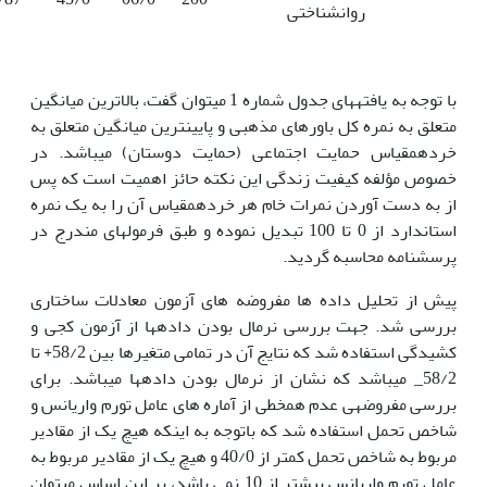
روانشناختی
با توجه به یافته­های جدول شماره 1 می­توان گفت، بالاترین میانگین
متعلق به نمره کل باورهای مذهبی و پایین­ترین میانگین متعلق به
خرده­مقیاس حمایت اجتماعی (حمایت دوستان) می­باشد. در
خصوص مؤلفه کیفیت زندگی این نکته حائز اهمیت است که پس
از به دست آوردن نمرات خام هر خرده­مقیاس آن را به یک نمره
استاندارد از 0 تا 100 تبدیل نموده و طبق فرمول­های مندرج در
پرسشنامه محاسبه گردید.
پیش از تحلیل داده ها مفروضه های آزمون معادلات ساختاری
بررسی شد. جهت بررسی نرمال بودن داده­ها از آزمون کجی و
کشیدگی استفاده شد که نتایج آن در تمامی متغیرها بین 58/2+ تا
58/2_ می­باشد که نشان از نرمال بودن داده­ها می­باشد. برای
بررسی مفروضه
ی عدم هم
خطی از آماره های عامل تورم واریانس و
شاخص تحمل استفاده شد که باتوجه به اینکه هیچ یک از مقادیر
مربوط به شاخص تحمل کمتر از 40/0 و هیچ یک از مقادیر مربوط به
عامل تورم واریانس بیشتر از 10 نمی باشد، بر این اساس می
توان