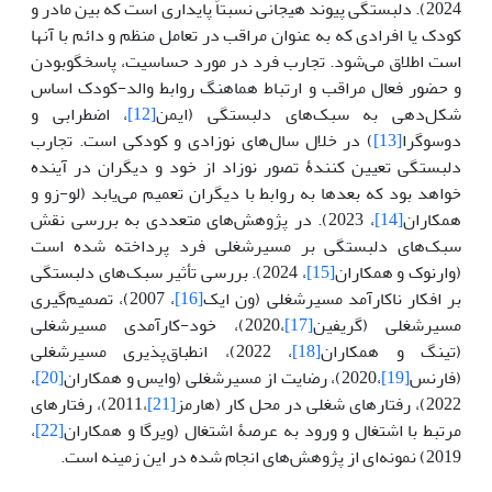
2024). دلبستگی پیوند هیجانی نسبتاً پایداری است که بین مادر و
کودک یا افرادی که به عنوان مراقب در تعامل منظم و دائم با آنها
است اطلاق می‌شود. تجارب فرد در مورد حساسیت، پاسخگوبودن
و حضور فعال مراقب و ارتباط هماهنگ روابط والد-کودک اساس
شکل‌دهی به سبک‌های دلبستگی (ایمن
[12]
، اضطرابی و
دوسوگرا
[13]
) در خلال سال‌های نوزادی و کودکی است. تجارب
دلبستگی تعیین کنندۀ تصور نوزاد از خود و دیگران در آینده
خواهد بود که بعدها به روابط با دیگران تعمیم می‌یابد (لو-زو و
همکاران
[14]
، 2023)‌. در پژوهش‌های متعددی به بررسی نقش
سبک‌های دلبستگی بر مسیرشغلی فرد پرداخته شده است
(وارنوک و همکاران
[15]
، 2024). بررسی تأثیر سبک‌های دلبستگی
بر افکار ناکارآمد مسیرشغلی (ون ایک
[16]
، 2007)، تصمیم‌گیری
مسیرشغلی (گریفین
[17]
،2020)، خود-کارآمدی مسیرشغلی
(تینگ و همکاران
[18]
، 2022)، انطباق‌پذیری مسیرشغلی
(فارنس
[19]
،2020)، رضایت از مسیرشغلی (وایس و همکاران
[20]
،
2022)، رفتارهای شغلی در محل کار (هارمز
[21]
،2011)، رفتارهای
مرتبط با اشتغال و ورود به عرصۀ اشتغال (ویرگا و همکاران
[22]
،
2019) نمونه‌ای از پژوهش‌های انجام شده در این زمینه است.