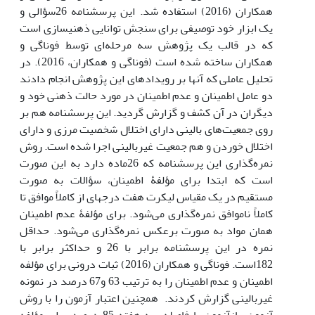
همکاران (2016) استفاده شد. این پرسشنامه 26سؤالی و
یک ابزار خود توصیفی برای سنجش توانایی ذهنیسازی‌ است
که در قالب یک پژوهش سه مرحله‌ای توسط فوناگی و
همکاران ساخته شده است (فوناگی و همکاران، 2016). در
تحلیل عاملی که آنها بر رویدادهای این پژوهش انجام دادند
دو عامل اطمینان و عدم اطمینان در مورد حالت ذهنی خود و
دیگران در آن کشف و گزارش گردید. این پرسشنامه هم بر
روی جمعیت‌های بالینی دارای اختلال شخصیت مرزی و دارای
اختلال خوردن و هم جمعیت غیربالینی اجرا شده است. روش
نمره‌گذاری این پرسشنامه که 26ماده دارد به این صورت
است که ابتدا برای مؤلفۀ اطمینان، سؤالات به صورت
مستقیم در یک مقیاس لیکرت هفت درجه‎ای از کاملاً موافق تا
کاملاً ناموافق نمره‌گذاری می‌شود. برای مؤلفۀ عدم اطمینان
همان مواد به صورت برعکس نمره‌گذاری می‌شود. حداقل
نمره در این پرسشنامه برابر با 26 و حداکثر برابر با
182است. فوناگی و همکاران (2016) ثبات درونی برای مؤلفه
اطمینان و عدم اطمینان را به ترتیب 63 و67 درصد در نمونه
غیربالینی گزارش کردند. همچنین اعتبار آزمون را با روش
آزمون-بازآزمون با فاصله سه هفته 85 درصد برای مؤلفه