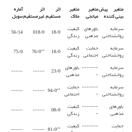
متغیر پیش
متغیر
متغیر
اثر
اثر
آماره
بینی کننده
میانجی
ملاک
مستقیم
غیرمستقیم
سوبل
سرمایه
باورهای
کیفیت
56/14
018/0
18/0
روانشناختی
مذهبی
زندگی
سرمایه
حمایت
کیفیت
**
75/0
76/0
18/0
روانشناختی
اجتماعی
زندگی
سرمایه
-------
باورهای
-----
-----
23/0
روانشناختی
-
مذهبی
سرمایه
-------
حمایت
**
-----
-----
94/0
روانشناختی
-
اجتماعی
باورهای
-------
کیفیت
-----
-----
08/0
مذهبی
-
زندگی
حمایت
-------
کیفیت
**
-----
-----
81/0