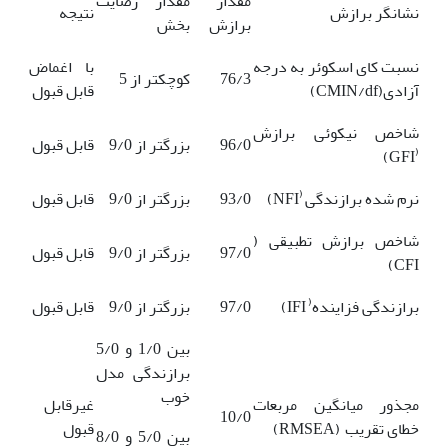
مقدار
مقدار رضایت
نشانگر برازش
نتیجه
برازش
بخش
نسبت کای اسکوئر به درجه
با اغماض
76/3
کوچکتر از 5
آزادی(CMIN/df)
قابل قبول
شاخص نیکوئی برازش
96/0
بزرگتر از 9/0
قابل قبول
(
GFI)
(
نرم شده برازندگی
NFI)
93/0
بزرگتر از 9/0
قابل قبول
شاخص برازش تطبیقی (
97/0
بزرگتر از 9/0
قابل قبول
CFI)
(
برازندگی فزاینده
IFI)
97/0
بزرگتر از 9/0
قابل قبول
بین 1/0 و 5/0
برازندگی مدل
خوب
مجذور میانگین مربعات
غیرقابل
10/0
خطای تقریب
(RMSEA)
قبول
بین 5/0 و 8/0