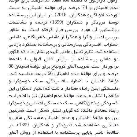
عدم اطمینان و 74 درصد برای مؤلفه اطمینان به دست
آوردند (فوناگی و همکاران، 2016). در ایران این پرسشنامه
توسط درودگر و همکاران (1399) ترجمه و مشخصات
روانسنجی آن مورد بررسی قرار گرفته است. به منظور
بررسی اعتبار واگرا و همگرا از مقیاس ذهن‌آگاهی، مقیاس
اضطراب-افسردگی بیمارستانی و پرسشنامه عملکرد بازتابی
استفاده شد. نتایج تحلیل عاملی تأییدی نشان داد که الگوی
دو عاملی پرسشنامه از برازش قابل قبولی با داده‌ها
برخوردار است. ضریب آلفای کرونباخ برای مؤلفۀ اطمینان 88
درصد و برای مؤلفۀ عدم اطمینان 66 درصد محاسبه شد.
مؤلفۀ اطمینان با اضطراب-افسردگی، سبک دوسوگرا و
دلبستگی ایمن رابطه معنادار داشت که اعتبار همگرای این
مؤلفه را نشان می‌دهد. مؤلفۀ عدم اطمینان نیز با اضطراب-
افسردگی و ذهن‌آگاهی، سبک دلبستگی اجتنابی و دوسوگرا
رابطه معنادار داشته که گویای اعتبار همگرا است. همچنین
بین دو مؤلفۀ اطمینان و عدم اطمینان همبستگی منفی و
معناداری مشاهده شد (درودگر و همکاران، 1399). در
مطالعۀ حاضر پایایی پرسشنامه با استفاده از روش آلفای