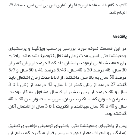
گام به گام با استفاده ازنرم افزار آماری اس.پی.اس.اس نسخۀ 25
انجام شد.
یافته‌ها
در این قسمت نمونه مورد بررسی برحسب ویژگی­ها و پرسش­های
جمعیت­شناختی (سن، مدت زمان اشتغال) توصیف شده­اند. یافته­
های جمعیت­شناختی آزمودنی­ها نشان داد که 3 درصد از زنان کمتر از
30 سال، 46 درصد 30 تا 40 سال، 5/43 درصد 41 تا 50 سال و 5/7
درصد 50 سال به بالا سن داشتند. از لحاظ مدت زمان اشتغال باید
گفت، 27 درصد از زنان کمتر از 1 سال، 43 درصد از زنان 1 تا 3
سال و 30 درصد از زنان بیشتر از 3 سال مشغول به کار بودند.
بنابراین می­توان گفت، اکثریت زنان سرپرست خانوار بین 30 تا 40
سال و 40 تا 50 سال می­باشند و اکثریت 1 تا 3 سال از اشتغال آنان
گذشته بود.
پس از یافته­های جمعیت­شناختی، یافته­های توصیفی مؤلفه­های تحقیق
(میانگین و انحراف معیار) مورد بررسی قرار می­گیرد که نتایج آن