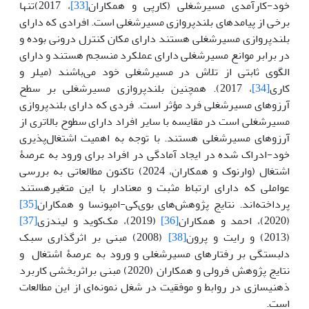
خود-کارآمدی مسیرشغلی (کارپی و همکاران
[33]
، 2017)تنها
برخی از پیامدهای بلندپروازی مسیرشغلی است. افرادی که دارای
بلندپروازی مسیرشغلی هستند دارای مکان کنترل درونی بوده و
در برابر موانع مسیرشغلی دارای عملکرد منسجم هستند و دارای
الگوی ثابتی از تلاش در مسیرشغلی خود می‌باشند (میلر و
کاری
[34]
، 2017). همچنین بلندپروازی مسیرشغلی بر سطح
آرزوهای مسیرشغلی فرد مؤثر است. فردی که دارای بلندپروازی
مسیرشغلی است در مقایسه با سایر افراد دارای سطوح بالاتری از
آرزوهای مسیرشغلی هستند. با توجه به اهمیت اشتغال‌پذیری
خود-ادراک شده در ایجاد آمادگی در افراد برای ورود به عرصۀ
اشتغال (وارنوک و همکاران، 2024) تاکنون مطالعاتی به بررسی
عواملی که دارای ارتباط مثبت و معنادار با این متغیرهستند
پرداخته‌اند. نتایج پژوهش‌های بوی‌کی-امپونسا و همکاران
[35]
(2020)، احمد و همکاران
[36]
(2019)، مک‌کوید و لیندزی
[37]
(2013) و رایت و پرون
[38]
(2008) مبنی بر اثرگذاری سبک
دلبستگی بر رفتارهای مسیرشغلی و ورود به عرصۀ اشتغال و
نتایج پژوهش فرولی و همکاران (2020) مبنی براثربخشی کاربرد
ذهنیسازی در روابط و موفقیت در شغل نمونه‌ای از این مطالعات
است.