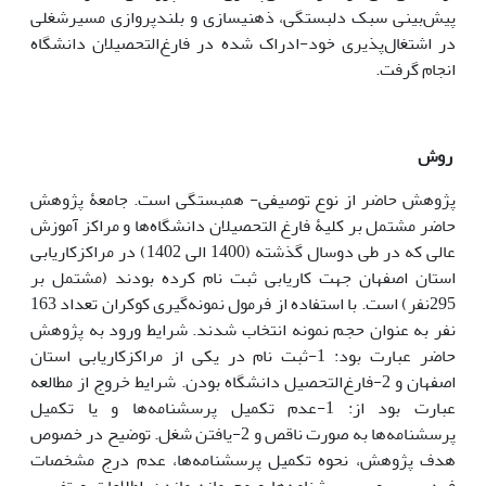
پیش‌بینی سبک دلبستگی، ذهنیسازی و بلندپروازی مسیرشغلی
در اشتغال‌پذیری خود-ادراک شده در فارغ‌التحصیلان دانشگاه
انجام گرفت.
روش
پژوهش حاضر از نوع توصیفی- همبستگی است. جامعۀ پژوهش
حاضر مشتمل بر کلیۀ فارغ التحصیلان دانشگاه‌ها و مراکز آموزش
عالی که در طی دوسال گذشته (1400 الی 1402) در مراکزکاریابی
استان اصفهان جهت کاریابی ثبت نام کرده بودند (مشتمل بر
295نفر) است. با استفاده از فرمول نمونه‌گیری کوکران تعداد 163
نفر به عنوان حجم نمونه انتخاب شدند. شرایط ورود به پژوهش
حاضر عبارت بود: 1-ثبت نام در یکی از مراکزکاریابی استان
اصفهان و 2-فارغ‌التحصیل دانشگاه بودن. شرایط خروج از مطالعه
عبارت بود از: 1-عدم تکمیل پرسشنامه‌ها و یا تکمیل
پرسشنامه‌ها به صورت ناقص و 2-یافتن شغل. توضیح در خصوص
هدف پژوهش، نحوه تکمیل پرسشنامه‌ها، عدم درج مشخصات
فردی بر روی پرسشنامه‌ها و محرمانه ماندن اطلاعات و تفسیر