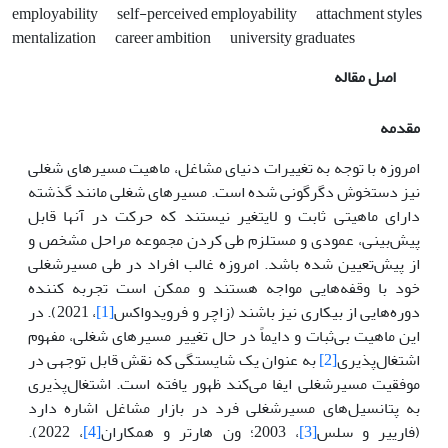
employability
self-perceived employability
attachment styles
mentalization
career ambition
university graduates
اصل مقاله
مقدمه
امروزه با توجه به تغییرات دنیای مشاغل، ماهیت مسیرهای شغلی
نیز دستخوش دگرگونی شده است. مسیرهای شغلی مانند گذشته
دارای ماهیتی ثابت و لایتغیر نیستند که حرکت در آنها قابل
پیش‌بینی، عمودی و مستلزم طی کردن مجموعه مراحل مشخص و
از پیش‌تعیین شده باشد. امروزه غالب افراد در طی مسیرشغلی
خود با وقفه‌هایی مواجه هستند و ممکن است تجربه کننده
دوره‌هایی از بیکاری نیز باشند (زاچر و فرویدواکس
[1]
، 2021). در
این ماهیت بی‌ثبات و دایماً در حال تغییر مسیرهای شغلی، مفهوم
اشتغال‌پذیری
[2]
به عنوان یک شایستگی که نقش قابل توجهی در
موفقیت مسیرشغلی ایفا می‌کند ظهور یافته است. اشتغال‌پذیری
به پتانسیل‌های مسیرشغلی فرد در بازار مشاغل اشاره دارد
(فارییر و سلس
[3]
، 2003؛ ون هارتر و همکاران
[4]
، 2022).