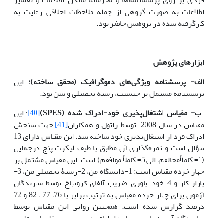
اطلاعات به صورت گروهی از جمله ملاحظات اخلاقی رعایت به
کارگرفته شده در پژوهش حاضر بود.
ابزارهای پژوهش
الف- پرسشنامه ویژگی‌های دموگرافیک (محقق ساخته):
این
پرسشنامه مشتمل بر جنسیت، رشته تحصیلی و سن بود.
ب- مقیاس اشتغال‌پذیری خود-ادراک شده
(SPES)
[40]
: این
مقیاس در سال 2008 توسط راتول و همکاران
[41]
جهت سنجش
ادراک فرد از اشتغال‌پذیری خود ساخته شد. این مقیاس دارای 13
سؤال است و نمره‌گذاری آن مطابق با طیف لیکرت پنج درجه‌ایی
(1= کاملاًمخالفم، الی 5= کاملاً موافقم) است. این مقیاس مشتمل بر
چهار خرده مقیاس است: 1-دانشگاه من، 2-رشتۀ تحصیلی من، 3-
بازار کار و 4-خود-باوری. ضریب آلفای کرونباخ توسط سازندگان
آزمون برای چهار خرده مقیاس به ترتیب برابر با 76، 77 ، 82 و 72
درصد گزارش شده است. همچنین روایی این مقیاس توسط
سازندگان آزمون با پرسشنامه انطباق‌پذیری مسیرشغلی (پروفلی و