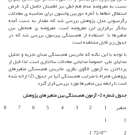
نسبت به مفروضه عدم هم خطی نیز اطمینان حاصل کرد. فرض
استقلال خطاها با آماره دوربین واتسون برای محاسبه ی معادلات
رگرسیونی مدل پژوهش بررسی شد که مقدار به دست آمده
بیانگر برقراری این مفروضه است. مفروضه ی هم
خطی بین
متغیرها با استفاده از همبستگی پیرسون بررسی شد که در
جدول زیر قابل مشاهده است:
با توجه با این نکته که ماتریس همبستگی مبنای تجزیه و تحلیل
مدل
های علی، خصوصاً مدل
یابی معادلات ساختاری است، لذا قبل از
پرداختن به آزمون الگوی نظری، ماتریس همبستگی متغیرهای
پژوهش همراه با ضرایب همبستگی آنها در جدول (2) ارائه شده
است تا رابطه بین متغیرها مورد بررسی قرار گیرد.
جدول شماره 2- آزمون همبستگی بین متغیرهای پژوهش
متغیر
1
2
3
4
5
6
7
8
1
1
**
1
72/0
2