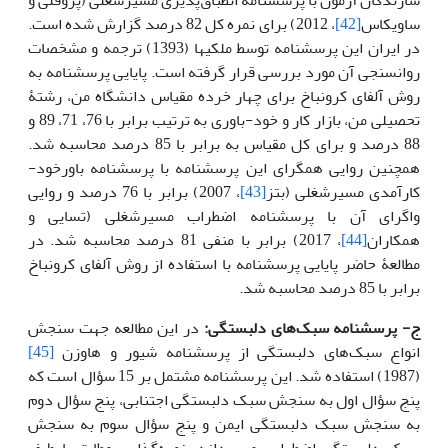
ساویکاس
[42]
، 2012) برای نمره کل 82 درصد گزارش شده است.
در ایران این پرسشنامه توسط ملکیها (1393) ترجمه و مشخصات
روانسنجی آن مورد بررسی قرار گرفته است. پایایی پرسشنامه به
روش آلفای کرونباخ برای چهار خرده مقیاس دانشگاه من، رشتۀ
تحصیلی من، بازار کار و خود-باوری به ترتیب برابر با 76، 71، 89 و
88 درصد و برای کل مقیاس به برابر با 85 درصد محاسبه شد.
همچنین روایی همگرای این پرسشنامه با پرسشنامه باورخود-
کارآمدی مسیرشغلی (بتز
[43]
، 2007) برابر با 76 درصد و روایی
واگرای آن با پرسشنامه اضطراب مسیرشغلی (تسایی و
همکاران
[44]
، 2017) برابر با منفی 81 درصد محاسبه شد. در
مطالعۀ حاضر پایایی پرسشنامه با استفاده از روش آلفای کرونباخ
برابر با 85 درصد محاسبه شد.
ج- پرسشنامه سبک‌های دلبستگی:
در این مطالعه جهت سنجش
انواع سبک‌های دلبستگی از پرسشنامه شیور و هاوزن
[45]
(1987) استفاده شد. این پرسشنامه مشتمل بر 15 سؤال است که
پنج سؤال اول به سنجش سبک دلبستگی اجتنابی، پنج سؤال دوم
به سنجش سبک دلبستگی ایمن و پنج سؤال سوم به سنجش
سبک دلبستگی اضطرابی می‌پردازد. نمره‌گذاری مطابق با طیف