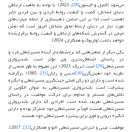
می‌شود (کمپل و الیسون
[28]
، 2022). با توجه به ماهیت ارتباطی
دنیای مشاغل، کمیت و کیفیت روابط فردی و بین فردی حایز
اهمیت است لذا بر این اساس ذهنیسازی از جمله مهارت‌های
مورد نیاز در دنیای ارتباط-محور مشاغل امروز است که نقش
مهمی در گسترش شبکه‌های ارتباطی و کیفیت روابط برقرارشده
خواهد داشت (وارنوک و همکاران، 2024).
یکی دیگر از متغیرهایی که برچشم‌انداز آینده مسیرشغلی فرد و
در راستای اشتغال‌پذیری وی مؤثر است بلندپروازی
مسیرشغلی
[29]
است (بریک، 2023). این مفهوم به طور ضمنی از
نظریه خود-تعیین‌گری
[30]
(دسی و رایان
[31]
، 1985) برگرفته
شده است و دارای دو رکن اصلی جهت‌گیری مسیرشغلی و انگیزه
پیشرفت است. بلندپروازی مسیرشغلی به عنوان الگویی از
تلاش‌های مستمر و مداوم برای حرکت، موفقیت در راستای
مسیرشغلی تعریف شده است. افرادی که دارای بلندپروازی
مسیرشغلی هستند قویاً بر مسیرشغلی خود متمرکز بوده و دارای
انگیزه درونی و قوی برای پیشبرد مسیرشغلی خود هستند.
موفقیت عینی و انتزاعی مسیرشغلی (اتو و همکاران
[32]
، 2017)،