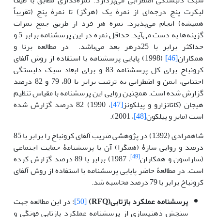
لیکرت پنج درجه‌ای از نمرۀ یک (هرگز) تا نمرۀ‌‌ پنج (تقریباً
همیشه) انجام می‌پذیرد. نمره هر فرد از طریق جمع نمرات
گزینه‌ها به دست می‌آید. حداقل نمره در این پرسشنامه برابر 5 و
حداکثر برابر با 25درهر بعد می‌باشد. در مطالعه برنا و
همکاران
[46]
(1998) پایایی پرسشنامه با استفاده از روش آلفای
کرونباخ برای کل پرسشنامه 83 و برای ابعاد سبک دلبستگی
اجتنابی، ایمن و اضطرابی به ترتیب برابر با 80، 79 و 82 درصد
گزارش شده است. همچنین روایی این پرسشنامه با مقیاس تنظیم
هیجان (کاتانزارو و پیلکونز
[47]
، 1990) 82 درصد گزارش شده
است (مایر و پیلکون
[48]
، 2001).
شاهمرادی (1392) در پژوهشی ضریب آلفای کرونباخ را برابر با 85
درصد و روایی سازۀ (همگرا) آن با پرسشنامۀ حمایت اجتماعی
[49]
(ساراسون و همکاران
، 1987) برابر با 89 درصد گزارش کرده
است. در مطالعۀ حاضر پایایی پرسشنامه با استفاده از روش آلفای
کرونباخ برابر با 79 درصد محاسبه شد.
پرسشنامه عملکرد بازتابی
(RFQ)
[50]
: در این مطالعه جهت
سنجش ذهنیسازی از پرسشنامه عملکرد بازتابی فونگی و