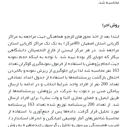
محاسبه شد.
روش اجرا
ابتدا بعد از اخذ مجوزهای لازم و هماهنگی جهت مراجعه به مراکز
کاریابی استان اصفهان (40مرکز) به تک تک مراکز کاریابی استان
مراجعه شد. در هر مرکز لیستی از فارغ التحصیلان دانشگاهی
بیکار که جویای کار بوده تهیه شد. با توجه به اینکه حجم نمونه
جهت انجام پژوهش با استفاده از فرمول نمونه‌گیری کوکران تعداد
163 نفر محاسبه شد لذا برای جلوگیری از ریزش نمونه و بالابردن
احتمال بازگشت پرسشنامه‌ها با استفاده از جدول اعداد تصادفی
تعداد 200 نفر از افراد واجد شرایط انتخاب و در ادامه با ارسال
پیامکی مبنی بر دعوت به شرکت در پژوهش، پرسشنامه‌ها از
طریق ایمیل و فضای مجازی (ایتا و وات ساپ) برای افراد ارسال
شد. از تعداد 200 پرسشنامه توزیع شده تعداد 163 پرسشنامه
مورد تحلیل قرار گرفت. داده‌ها پس از جمع‌آوری با استفاده از
محاسبۀ شاخص‌های آمار توصیفی (میانگین و انحراف استاندارد)،
ضریب همبستگی پیرسون و تحلیل رگرسیون چندمتغیره به روش