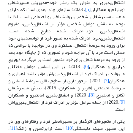
اشتغال‌پذیری به عنوان یک رفتار خود-مدیریتی مسیرشغلی
(ویلهلم و همکاران
[5]
، 2023) سازه‌ای چند بعدی است که دارای
ماهیت مسیرشغلی، شخصی، روانشناختی و اجتماعی است. لذا با
توجه به نقش عوامل شخصی مؤثر بر اشتغال‌پذیری، مفهوم
اشتغال‌پذیری خود-ادراک شده مطرح شده است.
اشتغال‌پذیری‌خود-ادراک شده به تصور فرد از توانمندی‎های خود
برای ورود به عرصۀ اشتغال، عملکرد وی در مواجهه با موانعی که
ممکن است فرد با آن مواجه شود و تصوری که از جایگاه خود بعد
از ورود به عرصۀ شغل برای خود متصور است بر می‌گردد (یوریچ
درازیچ و همکاران
[6]
، 2018). بر این اساس عوامل مختلفی
می‌تواند بر ادراک فرد از اشتغال‌پذیری‌اش مؤثر باشد (هراری و
همکاران
[7]
، 2021). برخورداری از سطوح بالای سرمایۀ انسانی و
سرمایۀ اجتماعی (فاریر و همکاران، 2015)، بینش مسیرشغلی
(کاتز و انجلبرچ
[8]
، 2020) و انطباق‌پذیری (مانتیرو و همکاران
[9]
،2020) از جمله عوامل مؤثر بر ادراک فرد از اشتغال‌پذیری‌اش
است.
یکی از متغیرهای اثرگذار بر مسیرشغلی فرد و رفتارهای وی در
این مسیر، سبک دلبستگی
[10]
است (رابرتسون و زانگ
[11]
،