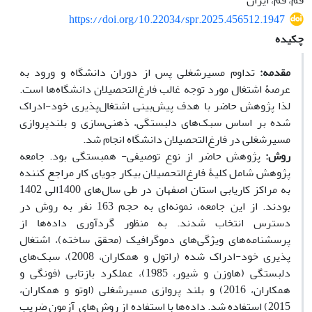
قم، قم، ایران
https://doi.org/10.22034/spr.2025.456512.1947
چکیده
مقدمه:
تداوم مسیرشغلی پس از دوران دانشگاه و ورود به
عرصۀ اشتغال مورد توجه غالب فارغ‌التحصیلان دانشگاه‌ها است.
لذا پژوهش حاضر با هدف پیش‌بینی اشتغال‌پذیری خود-ادراک
شده بر اساس سبک‌های دلبستگی، ذهنی‌سازی و بلندپروازی
مسیرشغلی در فارغ‌التحصیلان دانشگاه انجام شد.
روش:
پژوهش حاضر از نوع توصیفی- همبستگی بود. جامعه
پژوهش شامل کلیۀ فارغ‌التحصیلان بیکار جویای کار مراجع کننده
به مراکز کاریابی استان اصفهان در طی سال‌های 1400الی 1402
بودند. از این جامعه، نمونه‌ای به حجم 163 نفر به روش در
دسترس انتخاب شدند. به منظور گردآوری داده‌ها از
پرسشنامه‌های ویژگی‌های دموگرافیک (محقق ساخته)، اشتغال
‌پذیری ‌خود-ادراک شده (راتول و همکاران، 2008)، سبک‌های
دلبستگی (هاوزن و شیور، 1985)، عملکرد بازتابی (فونگی و
همکاران، 2016) و بلند پروازی‌ مسیرشغلی (اوتو و همکاران،
2015) استفاده شد. داده‌ها با استفاده از روش‌های آزمون ضریب