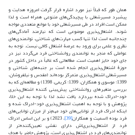
همان طور که قبلاً نیز مورد اشاره قرار گرفت امروزه هدایت و
پیشبرد مسیرشغلی با پیچیدگی‌های متنوعی همراه است و لذا
ممکن است افراد در طی مسیرشغلی خود با موانع متعددی مواجه
شوند. اشتغال‌‌پذیری موضوعی است که نیازمند آمادگی‌های
چندجانبه است لذا تنها کسب مهارت‌های شناختی، توانمندی‌های
نظری و علمی برای ورود به عرصۀ اشتغال کافی نیست. توجه به
عواملی که منجر به توانمندی روانشناختی فرد می‌گردد نیز در
جای خود حایز اهمیت است. مطالعاتی که غالباً در داخل کشور در
حوزۀ اشتغال‌پذیری انجام شده است بر جنبه‌های شناختی و
مسیرشغلی اشتغال‌پذیری متمرکز بوده‌اند (مقدس و نیلفروشان،
1399؛ موسوی و همکاران، 1399؛ کریمی، 1398) و مطالعه‌ای که به
بررسی متغیرهای روانشناختی پیش‌بینی کننده اشتغال‌پذیری
خود-ادراک شده بپردازد یافت نشد لذا با توجه به این خلاء
پژوهش و با توجه به اهمیت اشتغال‌پذیری خود-ادراک شده و
اینکه ادراک فرد از توانایی‌های خود مهم‌تر از میزان توانایی‌های
فرد بوده (اسمیت و همکاران
[39]
، 2023) و بر این اساس ادراک
فرد از اشتغال‌‌پذیری‌اش دارای نقشی تعیین‌کننده‌تر از
توانمندی‌های فرد در اشتغال‌پذیری است، پژوهش حاضر با هدف