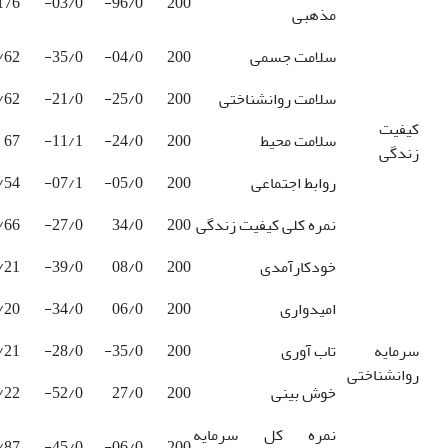
176
03/0-
96/0-
200
مذهبی
سلامت جسمی
200
04/0-
35/0-
/62
سلامت روانشناختی
200
25/0-
21/0-
/62
کیفیت
سلامت محیط
200
24/0-
11/1-
67
زندگی
روابط اجتماعی
200
05/0-
07/1-
/54
نمره کلی کیفیت زندگی
200
34/0
27/0-
/66
خودکارآمدی
200
08/0
39/0-
/21
امیدواری
200
06/0
34/0-
/20
سرمایه
تاب آوری
200
35/0-
28/0-
/21
روانشناختی
خوش بینی
200
27/0
52/0-
/22
نمره کل سرمایه
/87
45/0-
06/0-
200