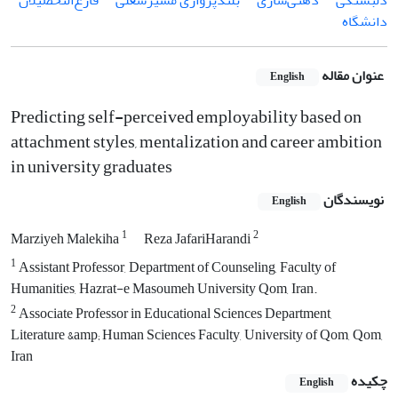
دلبستگی
ذهنی‌سازی
بلندپروازی‌ مسیرشغلی
فارغ‌‌التحصیلان
دانشگاه
عنوان مقاله
English
Predicting self-perceived employability based on
attachment styles, mentalization and career ambition
in university graduates
نویسندگان
English
1
2
Marziyeh Malekiha
Reza JafariHarandi
1
Assistant Professor, Department of Counseling, Faculty of
Humanities, Hazrat-e Masoumeh University Qom, Iran.
2
Associate Professor in Educational Sciences Department,
Literature &amp; Human Sciences Faculty, University of Qom, Qom,
Iran
چکیده
English