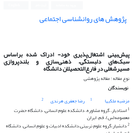
ورود به سامانه
ثبت نام
English
پژوهش های روانشناسی اجتماعی
پیش‌بینی اشتغال‌پذیری خود- ادراک شده براساس
سبک‌های دلبستگی، ذهنی‌سازی و بلندپروازی
مسیرشغلی در فارغ‌التحصیلان دانشگاه
نوع مقاله : مقاله پژوهشی
نویسندگان
2
1
مزضیه ملکیها
رضا جعفری هرندی
1
استادیار، گروه مشاوره، دانشکده علوم انسانی، دانشگاه حضرت
معصومه(س)، قم، ایران
2
دانشیار،گروه علوم تربیتی،دانشکده ادبیات و علوم انسانی، دانشگاه