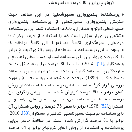
کرونباخ برابر با 80 درصد محاسبه شد.
ه-پرسشنامه بلندپروازی مسیرشغلی:
در این مطالعه جهت
سنجش بلندپروازی مسیرشغلی از پرسشنامه بلندپروازی
مسیرشغلی (اوتو و همکاران، 2016) استفاده شد. این پرسشنامه
مشتمل بر چهار سؤال است که با استفاده از طیف لیکرت 6
درجه‌ایی نمره‌گذاری (کاملاً مخالفم=1 الی کاملاً موافقم=6)
می‌شود. پایایی پرسشنامه با استفاده از روش آلفای کرونباخ برابر
با 81 درصد و روایی آن با پرسشنامه اشتیاق مسیرشغلی (هیریچی
و همکاران
[51]
، 2014) برابر با 86 درصد برای نمره کل توسط
سازندگان پرسشنامه گزارش شده است. در ایران این پرسشنامه
توسط ملکیها (1399) ترجمه و مشخصات روانسنجی آن مورد
بررسی قرار گرفته است. پایایی پرسشنامه با استفاده از روش
آلفای برابر با 80 درصد گزارش شده است. روایی واگرای این
پرسشنامه با پرسشنامه بی‌تصمیمی مسیرشغلی (اسیپو و
همکاران
[52]
، 1976) برابر با منفی 75 درصد و روایی همگرای آن
با پرسشنامه موفقیت مسیرشغلی (شاکلی و همکاران
[53]
، 2016)
برابر با 81 درصد گزارش شده است. در مطالعۀ حاضر پایایی
پرسشنامه با استفاده از روش آلفای کرونباخ برابر با 84 درصد