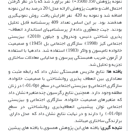
نمونه پژوهش 350 (350n=) نفر برآورد شد که با در نظر گرفتن
احتمال افت و ماهیت پژوهش (ارائه مدل) 20 درصد به این نمونه
اضافه شد و نمونه به 420 نفر افزایش یافت. روش نمونه­گیری
هدفمند بود. بر این اساس تعداد 409 پرسشنامه قابل تحلیل
بودند. جهت جمع­آوری داده از پرسشنامه­های استاندارد انعطاف­
پذیری شناختی دنیس، وندروال و جیلون (2010)؛ بهزیستی
اجتماعی کیز (1998)؛ سازگاری اجتماعی بل (1945) و صمیمیت
خانواده تامپسون و واکر (1983) استفاده شد. داده­ها با استفاده
از آزمون ضریب همبستگی پیرسون و مدل­یابی معادلات ساختاری
تجزیه و تحلیل شد.
یافته­ ها:
نتایج ماتریس همبستگی نشان داد که رابطه مثبت و
معناداری بین انعطاف ­پذیری روانشناختی با صمیمیت ­خانواده،
سازگاری اجتماعی و بهزیستی اجتماعی در سطح (01/0p<) در زنان
مطلقه وجود دارد. همچنین نتایج رگرسیون چندمتغیره نشان داد
که متغیرهای صمیمیت خانواده، سازگاری اجتماعی و بهزیستی
اجتماعی توان پیش­بینی انعطاف­پذیری روانشناختی در سطح
(01/0p<) را دارند و در نهایت نتایج نشان داد که مدل دارای
برازندگی ساختاری می­باشد.
نتیجه­ گیری:
یافته ­های این پژوهش همسوی با یافته ­های پیشین