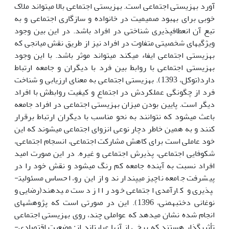
آورد بهزیستی اجتماعی است. بهزیستی اجتماعی بالا می­تواند ملاک
خوبی برای بهبود صمیمیت در خانواده و سازگاری اجتماعی و به
تبع آن انعطاف­پذیری شناختی در افراد باشد. در این بین وجود
ویژگی­های شخصیتی متفاوت در افراد نیز از طریق نقش میانجی که
بهزیستی اجتماعی ایفاء می­کند می­تواند موثر باشد. با این وجود
بهزیستی اجتماعی با روابط بین فرد با دیگران و جامعه ارتباط
دارد(توکل، 1393). بهزیستی اجتماعی به معنای ارزیابی و شناخت
فرد از چگونگی عملکردش در اجتماع و کیفیت روابط­ش با افراد
دیگر است. پایین بودن میزان بهزیستی اجتماعی در افراد جامعه
باعث می­شود که نتوانند به نحو مناسب با دیگران ارتباط برقرار
کنند و به همین خاطر دچار نوعی انزوای اجتماعی می­شوند که این
خود عاملی است برای کاهش مشارکت اجتماعی، انسجام اجتماعی،
شکوفایی اجتماعی، پذیرش اجتماعی و غیره. در این صورت امید
افراد نسبت به آینده جامعه کم رنگ می­شود و نقش خود را در
پیشرفت جامعه ناچیز می­پندارند و از این رو، احساس مسئولیت­
پذیری و کارآمدی اجتماعی خود را از دست می­دهند(رضایی و
نوغانی دخت­بهمنی، 1396). این در صورتی است که پژوهش­های
انجام شده نشان می­دهد که عواملی چند، روی بهزیستی اجتماعی
تأثیرگذار هستند که برخی از آنها عبارت­اند از: وضعیت اقتصادی-