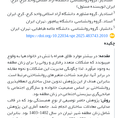
استادیار، گروه‌ روانشناسی، دانشگاه آزاد اسلامی واحد کرج، کرج،
ایران (نویسنده مسئول)
3
استادیار، گروه مشاوره، دانشگاه آزاد اسلامی واحد کرج، کرج، ایران
4
استاد، گروه روانشناسی، دانشگاه پیام‌نور، تهران، ایران
5
دانشیار، گروه روانشناسی، دانشگاه علامه طباطبایی، تهران، ایران
https://doi.org/10.22034/spr.2025.483743.2010
چکیده
مقدمه:
در بیشتر موارد طلاق همراه با تنش در خانواده­ها به وقوع
می­پیوندد که مشکلات متعدد رفتاری و روانی را برای زنان مطلقه
به وجود می­آورد. لذا چگونگی مدیریت این مشکلات و نحوه مقابله
در برابر آنها، نیازمند شناخت متغیرهای روان­شناختی مرتبط است.
بنابراین هدف از این پژوهش تدوین مدل ساختاری انعطاف­پذیری
روانشناختی بر اساس صمیمیت ­خانواده و سازگاری اجتماعی با
میانجی‌گری بهزیستی اجتماعی در زنان مطلقه بود.
روش:
پژوهش حاضر توصیفی از نوع همبستگی بود که در قالب
مدل­یابی معادلات ساختاری انجام شد. جامعه آماری این پژوهش
شامل زنان مطلقه شهر تهران در سال 1402-1403 بود. بنابراین