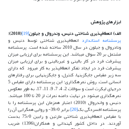
ابزارهای پژوهش
الف) انعطاف­پذیری شناختی دنیس، وندروال و جیلون
[19]
(2010)
:
پرسشنامه استاندارد
انعطاف­­پذیری شناختی توسط دنیس و
ونادروال و جیلون در سال 2010 ساخته شده است. پرسشنامه
مشتمل بر 20 سوال می­باشد. این پرسشنامه برای ارزیابی میزان
پیشرفت فرد در کار بالینی و غیربالینی و برای ارزیابی میزان
پیشرفت فرد در ایجاد تفکر انعطاف­پذیر به کار می­رود که دارای
سه زیر مقیاس جایگزین­ها، کنترل، و جایگزین­هایی برای رفتارهای
انسانی است. روش نمره­گذاری: این پرسشنامه دارای مقیاس 5
درجه­ای لیکرت است و سوالات 2، 4، 7، 9، 11، 17، به طور معکوس
نمره­گذاری می­شود در نهایت دامنه نمرات از 20 تا 100 می­باشد.
دنیس و واندروال (2010) اعتبار همزمان این پرسشنامه را با
پرسشنامه افسردگی بک
[20]
برابر 39/0- و روایی همگرایی آن را
با مقیاس انعطاف­پذیری شناختی مارتین و رابین 75/0 بدست
آوردند. در داخل کشور کهندانی و همکاران(1396) ضریب