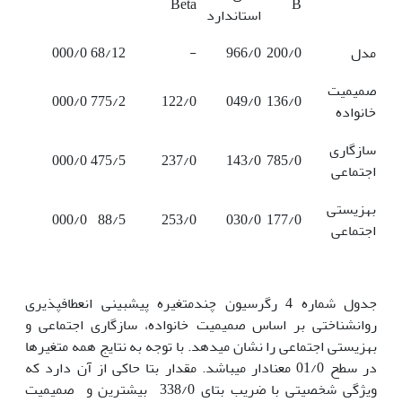
Beta
B
استاندارد
مدل
200/0
966/0
-
68/12
000/0
صمیمیت
000/0
775/2
122/0
049/0
136/0
خانواده
سازگاری
000/0
475/5
237/0
143/0
785/0
اجتماعی
بهزیستی
000/0
88/5
253/0
030/0
177/0
اجتماعی
جدول شماره 4 رگرسیون چندمتغیره پیش­بینی انعطاف­پذیری
روانشناختی بر اساس صمیمیت خانواده، سازگاری اجتماعی و
بهزیستی اجتماعی را نشان می­دهد. با توجه به نتایج همه متغیرها
در سطح 01/0 معنادار می­باشد. مقدار بتا حاکی از آن دارد که
ویژگی شخصیتی با ضریب بتای 338/0 بیشترین و صمیمیت