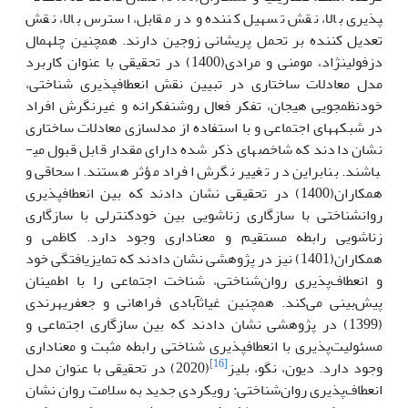
پذیری بالا، نقش تسهیل کننده و در مقابل، استرس بالا، نقش
تعدیل کننده بر تحمل پریشانی زوجین دارند. همچنین چله­مال
دزفولی­نژاد، مومنی و مرادی(1400) در تحقیقی با عنوان کاربرد
مدل معادلات ساختاری در تبیین نقش انعطاف­پذیری شناختی،
خودنظم­جویی هیجان، تفکر فعال روشنفکرانه و غیرنگرش افراد
در شبکه­های اجتماعی و با استفاده از مدل­سازی معادلات ساختاری
نشان دادند که شاخص­های ذکر شده دارای مقدار قابل قبول می­
باشند. بنابراین در تغییر نگرش افراد مؤثر هستند. اسحاقی و
همکاران(1400) در تحقیقی نشان دادند که بین انعطاف­پذیری
روان­شناختی با سازگاری زناشویی بین خودکنترلی با سازگاری
زناشویی رابطه مستقیم و معناداری وجود دارد. کاظمی و
همکاران(1401) نیز در پژوهشی نشان دادند که تمایزیافتگی خود
و انعطاف‌پذیری روان‌شناختی، شناخت اجتماعی را با اطمینان
پیش‌بینی می‌کند. همچنین غیاث­آبادی فراهانی و جعفری­هرندی
(1399) در پژوهشی نشان دادند که بین سازگاری اجتماعی و
مسئولیت‌پذیری با انعطاف‏پذیری شناختی رابطه مثبت و معناداری
[16]
وجود دارد. دیون، نگو، بلیز
(2020) در تحقیقی با عنوان مدل
انعطاف‌پذیری روان‌شناختی: رویکردی جدید به سلامت روان نشان