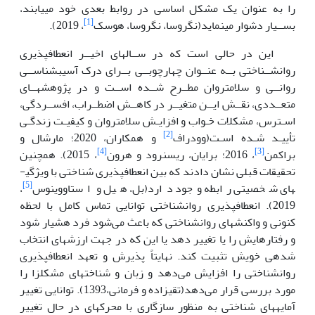
را به عنوان یک مشکل اساسی در روابط بعدی خود می­یابند،
[1]
بســیار دشوار می­نماید(نگروسا، نگروسا، هوسک
، 2019).
این در حالی است که در ســال­های اخیــر انعطاف­پذیری
روانشــناختی بــه عنــوان چهارچوبــی بــرای درک آسیب­شناســی
روانــی و سلامت­روان مطــرح شــده اســت و در پژوهش­هــای
متعــددی، نقــش ایــن متغیــر در کاهــش اضطــراب، افســردگی،
اسـترس، مشکلات خـواب و افزایـش سلامت­روان و کیفیـت زندگـی
[2]
تأییـد شـده اسـت(وودراف
و همکاران، 2020؛ مارشال و
[4]
[3]
براکمن
، 2016؛ برایان، ری­سنرود و هرون
، 2015). همچنین
تحقیقات قبلی نشان دادند که بین انعطاف­پذیری شناختی با ویژگی­
[5]
های شخصیتی رابطه وجود دارد(بل، هیل و استاووینوس
،
2019). انعطاف­پذیری روانشناختی توانایی تماس کامل با لحظه
کنونی و واکنش­های روانشناختی که باعث می‌شود فرد هشیار شود
و رفتارهایش را یا تغییر دهد یا این که در جهت ارزش­های انتخاب
شده­ی خویش تثبیت کند. نهایتاً پذیرش و تعهد انعطاف­پذیری
روانشناختی را افزایش می‌دهد و زبان و شناخت­های مشکل­زا را
مورد بررسی قرار می‌دهد(تقی­زاده و فرمانی،1393). توانایی تغییر
آمایه­های شناختی به منظور سازگاری با محرک­های در حال تغییر