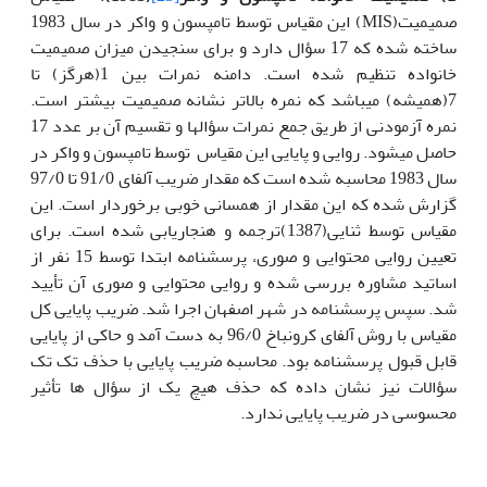
صمیمیت(MIS) این مقیاس توسط تامپسون و واکر در سال 1983
ساخته شده که 17 سؤال دارد و برای سنجیدن میزان صمیمیت
خانواده تنظیم شده است.
دامنه نمرات بین 1(هرگز) تا
7(همیشه) می­باشد که نمره بالاتر نشانه صمیمیت بیشتر است.
نمره آزمودنی از طریق جمع نمرات سؤال­ها و تقسیم آن بر عدد 17
حاصل می­شود.
روایی و پایایی این مقیاس توسط تامپسون و واکر در
سال 1983 محاسبه شده است که مقدار ضریب آلفای 91/0 تا 97/0
گزارش شده که این مقدار از همسانی خوبی برخوردار است. این
مقیاس توسط ثنایی(1387)ترجمه و هنجاریابی شده است. برای
تعیین روایی محتوایی و صوری، پرسشنامه ابتدا توسط 15 نفر از
اساتید مشاوره بررسی شده و روایی محتوایی و صوری آن تأیید
شد. سپس پرسشنامه در شهر اصفهان اجرا شد. ضریب پایایی کل
مقیاس با روش آلفای کرونباخ 96/0 به دست آمد و حاکی از پایایی
قابل قبول پرسشنامه بود. محاسبه ضریب پایایی با حذف تک تک
سؤالات نیز نشان داده که حذف هیچ یک از سؤال ها تأثیر
محسوسی در ضریب پایایی ندارد.