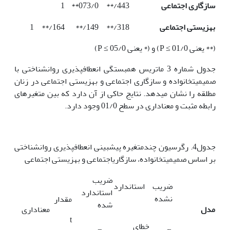
سازگاری اجتماعی
443/**
073/0**
1
بهزیستی اجتماعی
318/**
149/**
164/**
1
(** یعنی 01/0 ≥ P) و (* یعنی 05/0 ≥ P)
جدول شماره 3 ماتریس همبستگی انعطاف­پذیری روانشناختی با
صمیمیت­خانواده و سازگاری اجتماعی و بهزیستی اجتماعی در زنان
مطلقه را نشان می­دهد. نتایج حاکی از آن دارد که بین متغیرهای
رابطه مثبت و معناداری در سطح 01/0 وجود دارد.
جدول4. رگرسیون چندمتغیره پیش­بینی انعطاف­پذیری روانشناختی
بر اساس صمیمیت­خانواده، سازگاری­اجتماعی و بهزیستی اجتماعی
ضریب
ضریب استاندارد
استاندارد
نشده
مقدار
شده
مدل
معناداری
t
خطای