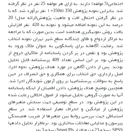
اجتماعی(5 مولفه) دارند. به ازای هر مولفه 25 نفر در نظر گرفته
شد. بنابراین نمونه پژوهش 350 (350n= ) نفر برآورد شد. که با
در نظر گرفتن احتمال افت و ماهیت پژوهش(ارائه مدل) 20
درصد به این نمونه اضافه می­شود و نمونه به 420 نفر افزایش
یافت. روش نمونه­گیری هدفمند است بدین صورت که با مراجعه
به مراکز ازدواج و طلاق چندگانه سطح شهر تهران نمونه انتخاب
شد. رضایت آگاهانه برای پاسخگویی به عنوان ملاک ورود به
پژوهش بود و نقص در پر کردن پاسخنامه از ملاک­های خروج از
پژوهش بود بر این اساس تعداد 409 پرسشنامه قابل تحلیل
بودند. پس از دادن آگاهی در مورد هدف پژوهش، نحوه اجرا،
اصل رازداری، حق انتخاب برای همکاری و حق انصراف در حین
پاسخ به سوالات، پرسشنامه­ها بر روی آزمون شوندگان اجرا شد.
همچنین توضیح هدف پژوهش، دادن اطمینان از اینکه پاسخنامه
آنها به صورت گروهی تحلیل می­شود از اصول اخلاقی رعایت شده
در این پژوهش بود. در سطح توصیفی جهت سنجش متغیرهای
پژوهش از میانگین و انحراف معیار استفاده شد. در سطح
استنباطی جهت بررسی روابط بین متغیرها از ضریب همبستگی
پیرسون و مدل­یابی معادلات ساختاری بود. نرم­افزار تحلیل داده­ها
SPSS نسخه 23 و نرم افزار Smart Pls نسخه 3 بود.