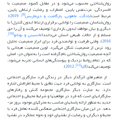
روان‌شناختی محسوب می‌شود و در مقابل کمبود صمیمیت با
افسردگی، عزت‌نفس پایین، اضطراب و رضایت ارتباطی پایین،
[9]
مرتبط است(
پادگت، ماهونی، پارگامنت و دی‌ماریس
، 2019
).
روان‌شناسان، صمیمیت را توانایی برقراری ارتباط (بدون کنترل) با
دیگری و بیان عواطف (بدون بازداری) توصیف می‌کنند و آن را حق
[10]
مسلم و از حالات طبیعی انسان می‌دانند(
مانسینی و بونانو
،
2016
). وقتی ظرفیت و توانمندی فرد برای ابراز صمیمیت تحلیل
رود ترس از صمیمیت شکل می‌گیرد. لوین صمیمیت هیجانی یا
آنچه صمیمیت روان‌شناختی نام گرفته است را به‌عنوان جزء اصلی
که در تمام روابط نزدیک و پیوستگی‌های انسانی تجربه می‌شود،
[11]
توصیف می‌کند(
گایا
، 2012
).
از متغیرهای اثرگذار دیگر در زندگی فرد سازگاری اجتماعی
است. سازگاری به توانایی فرد جهت تطابق با محیط اطرافش اشاره
دارد. به عبارت دیگر سازگاری مجموعه کنش و رفتارهای
سازگارانه­ای است که فرد در موقعیت­ها و شرایط محیطی و اجتماعی
جدید به منظور ارائه پاسخ­های مناسب به محرک­های موجود بروز می­
دهد. در این میان سازگاری اجتماعی منعکس کننده تعامل فرد با
محیط و دیگران، و رضایت از نقش­های خود و نحوه عملکرد در نقش­ها