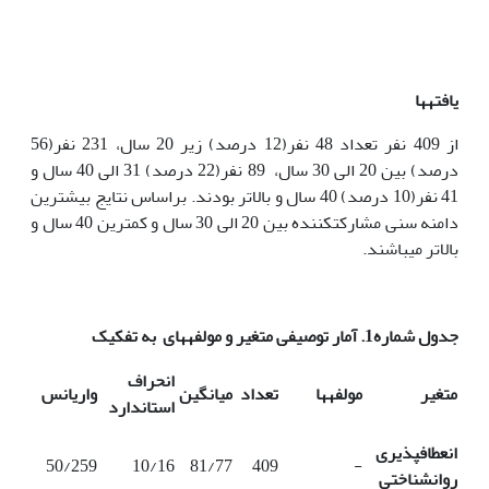
یافته­ها
از 409 نفر تعداد 48 نفر(12 درصد) زیر 20 سال، 231 نفر(56
درصد) بین 20 الی 30 سال، 89 نفر(22 درصد) 31 الی 40 سال و
41 نفر(10 درصد) 40 سال و بالاتر بودند. براساس نتایج بیشترین
دامنه سنی مشارکت­کننده بین 20 الی 30 سال و کمترین 40 سال و
بالاتر می­باشند.
جدول شماره1. آمار توصیفی متغیر و مولفه­های به تفکیک
انحراف
متغیر
مولفه
ها
تعداد
میانگین
واریانس
استاندارد
انعطاف­پذیری
50/259
10/16
81/77
409
-
روانشناختی