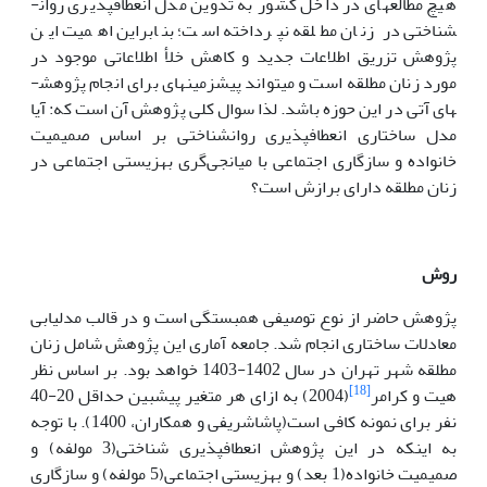
هیچ مطالعه­ای در داخل کشور به تدوین مدل انعطاف­پذیری روان­
شناختی در زنان مطلقه نپرداخته است؛ بنابراین اهمیت این
پژوهش تزریق اطلاعات جدید و کاهش خلأ اطلاعاتی موجود در
مورد زنان مطلقه است و می­تواند پیش­زمینه­ای برای انجام پژوهش­
های آتی در این حوزه باشد. لذا سوال کلی پژوهش آن است که: آیا
مدل ساختاری انعطاف­پذیری روانشناختی بر اساس صمیمیت
خانواده و سازگاری اجتماعی با میانجی‌گری بهزیستی اجتماعی در
زنان مطلقه دارای برازش است؟
روش
پژوهش حاضر از نوع توصیفی همبستگی است و در قالب مدل­یابی
معادلات ساختاری انجام شد.
جامعه آماری این پژوهش شامل زنان
مطلقه شهر تهران در سال 1402-1403 خواهد بود. بر اساس نظر
[18]
هیت و کرامر
(2004) به ازای هر متغیر پیش­بین حداقل 20-40
نفر برای نمونه کافی است(پاشاشریفی و همکاران، 1400). با توجه
به اینکه در این پژوهش انعطاف­پذیری شناختی(3 مولفه) و
صمیمیت خانواده(1 بعد) و بهزیستی اجتماعی(5 مولفه) و سازگاری