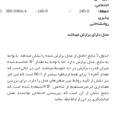
اجتماعی
–
انعطاف­
240/0
-
240/0
-
804/4
389/0
0
پذیری
روانشناختی
مدل دارای برازش می­باشد.
جدول 5 نتایج حاصل از مدل برازش شده را نشان می­دهد. با توجه
2
به نتایج، مدل برازش دارد. اما با توجه به مقدار R
محاسبه شده
میزان قدرت برازش در حد متوسط می­باشد. این در حالی است که
مقدار آماره t برای همه ارتباط­ها بیشتر از 96/1 است که این امر
نیز نشان از تأیید روابط بین متغیرهای مدل را دارد. برای بررسی
معناداری اثرغیرمستقیم از شاخص VIFاستفاده شده است که
نتایج نشان از آن است که بهزیستی اجتماعی توانسته نقش
میانجی­گری در این ارتباط ایفاء نماید.