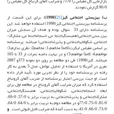
بازآزمایی کل مقیاس را 71/0 و ضرایب آلفای کرنباخ کل مقیاس را
90/0 گزارش نمودند.
ب) بهزیستی اجتماعی کیز
[21]
(1998):
برای این قسمت از
پرسشنامه بهزیستی اجتماعی کیز(1998) استفاده خواهد شد. این
پرسشنامه دارای 33 سوال بوده و هدف آن سنجش میزان
بهزیستی اجتماعی(همبستگی­اجتماعی، انسجام­اجتماعی، مشارکت­
اجتماعی، شکوفایی­اجتماعی و پذیرش­اجتماعی) می­باشد. پرسشنامه
بر اساس مقیاس لیکرت(کاملاً مخالفم،1؛ مخالفم2؛ نظری ندارم،3؛
موافقم،4؛ کاملاً موافقم؛5) و در نهایت دامنه نمرات از 33 تا 165
می­باشد.
کیز(1998) طی دو مطالعه بر روی دو نمونه 373و 2887
نفری در آمریکا با استفاده از تحلیل عوامل، مدل 5 بعدی به کار
رفته در پرسشنامه خود را از نظر تجربی مورد تأیید قرار داده
است. او جهت بررسی اعتبار پرسشنامه از ضریب آلفای کرونباخ
استفاده کرد که میزان ضرایب آلفای کرونباخ در مطالعه اول برای
ابعاد انسجام­اجتماعی، شکوفایی­اجتماعی، همبستگی­اجتماعی،
مشارکت­اجتماعی و پذیرش­اجتماعی به تربیت برابر با 57/0، 69/0،
81/0، 75/0، 77/0و در مطالعه دوم به تربیت برابر با 64/0، 64/0،
73/0، 66/0، 41/0، به دست آمده که ضرایب قابل قبولی است.
و