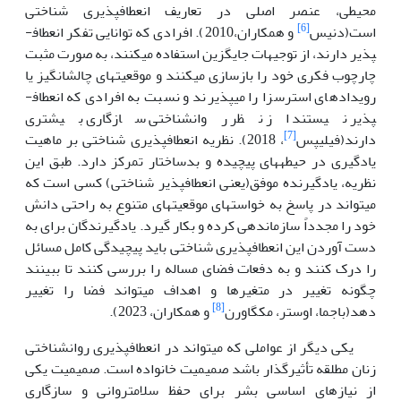
محیطی، عنصر اصلی در تعاریف انعطاف­پذیری شناختی
[6]
است(دنیس
و همکاران،2010). افرادی که توانایی تفکر انعطاف­
پذیر دارند، از توجیهات جایگزین استفاده می­کنند، به صورت مثبت
چارچوب فکری خود را بازسازی می­کنند و موقعیت­های چالش­انگیز یا
رویدادهای استرس­زا را می­پذیرند و نسبت به افرادی که انعطاف­
پذیر نیستند از نظر روانشناختی سازگاری بیشتری
[7]
دارند(فیلیپس
، 2018). نظریه انعطاف­پذیری شناختی بر ماهیت
یادگیری در حیطه­های پیچیده و بدساختار تمرکز دارد. طبق این
نظریه، یادگیرنده موفق(یعنی انعطاف­پذیر شناختی) کسی است که
می­تواند در پاسخ به خواست­های موقعیت­های متنوع به راحتی دانش
خود را مجدداً سازماندهی کرده و بکار گیرد. یادگیرندگان برای به
دست آوردن این انعطاف­پذیری شناختی باید پیچیدگی کامل مسائل
را درک کنند و به دفعات فضای مساله را بررسی کنند تا ببینند
چگونه تغییر در متغیرها و اهداف می­تواند فضا را تغییر
[8]
دهد(باجما، اوستر، مک­گاورن
و همکاران، 2023).
یکی دیگر از عواملی که می­تواند در انعطاف­پذیری روانشناختی
زنان مطلقه تأثیرگذار باشد صمیمیت خانواده است. صمیمیت یکی
از نیازهای اساسی بشر برای حفظ سلامت­روانی و سازگاری