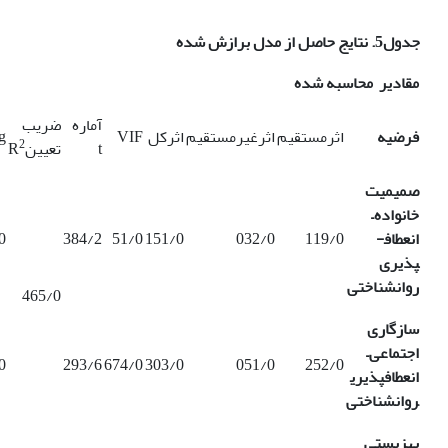
جدول5. نتایج حاصل از مدل برازش شده
مقادیر محاسبه شده
آماره
ضریب
فرضیه
اثرمستقیم
اثرغیرمستقیم
اثرکل
VIF
g
2
t
تعیینR
صمیمیت
خانواده
–
انعطاف­
119/0
032/0
151/0
51/0
384/2
0
پذیری
روانشناختی
465/0
سازگاری
اجتماعی
–
0
293/6
674/0
303/0
051/0
252/0
انعطاف­پذیری
روانشناختی
بهزیستی