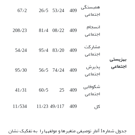
همبستگی
67/2
26/5
53/24
409
اجتماعی
انسجام
208/23
81/4
08/22
409
اجتماعی
مشارکت
54/24
95/4
83/20
409
اجتماعی
بهزیستی
اجتماعی
پذیرش
95/30
56/5
74/24
409
اجتماعی
شکوفایی
41/31
60/5
25
409
اجتماعی
کل
409
49/117
11/23
11/534
جدول شماره1 آمار توصیفی متغیرها و مولفه­ها را به تفکیک نشان