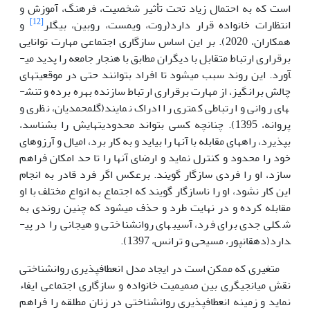
است که به احتمال زیاد تحت تأثیر شخصیت، فرهنگ، آموزش و
[12]
انتظارات خانواده قرار دارد(روت، ویمست، روبین، بیگلر
و
همکاران، 2020). بر این اساس سازگاری اجتماعی مهارت توانایی
برقراری ارتباط متقابل با دیگران مطابق با هنجار جامعه را پدید می­
آورد. این روند سبب می­شود تا افراد بتوانند حتی در موقعیت­های
چالش برانگیز، از مهارت برقراری ارتباط سازنده بهره برده و تنش­
های روانی و ارتباطی کمتری را ادراک نمایند(گل­محمدیان، نظری و
پروانه، 1395). چنانچه کسی بتواند محدودیت­هایش را بشناسد،
بپذیرد، راه­های مقابله با آنها را بیاید و به کار برد، امیال و آرزوهای
خود را محدود و کنترل نماید و ارضای آنها را تا حد امکان فراهم
سازد، او را فردی سازگار گویند. برعکس اگر فرد قادر به انجام
این کار نشود، او را ناسازگار گویند که اجتماع به انواع مختلف با او
مقابله کرده و در نهایت طرد و حذف می­شود که چنین روندی به
شکلی جدی برای فرد، آسیب­های روانشناختی و هیجانی را در پی­
دارد(دهقانپور، مسیحی و ترانس، 1397).
متغیری که ممکن است در ایجاد مدل انعطاف­پذیری روانشناختی
نقش میانجی­گری بین صمیمیت خانواده و سازگاری اجتماعی ایفاء
نماید و زمینه انعطاف­پذیری روانشناختی در زنان مطلقه را فراهم