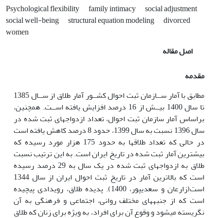
Psychological flexibility
family intimacy
social adjustment
social well-being
structural equation modeling
divorced
women
اصل مقاله
مقدمه
مطابق با آمار ســازمان ثبت احوال کشــور آمار طلاق از ســال 1385
تا سال 1400 بیــش از 16 درصد افزایش یافته اســت. همچنین،
براساس آمار سازمان ثبت احوال، تعداد ازدواج­های ثبت شده در
سال 1396 نسبت به سال 1399، حدود 8 درصد کاهش یافته است
در حالی که تعداد طلاق­ها به حدود 175 هزار مورد رسیده که
بیشترین آمار ثبت شده در تاریخ ایران است. به این ترتیب نسبت
طلاق به ازدواج­های ثبت شده در یک سال به 29 درصد رسیده
است که بالاترین آمار در تاریخ ثبت احوال ایران از سال 1344
است(زارعان و سعدی­پور، 1400). پدیده طلاق، رویدادی پیچیده
است که از جنبه­های مختلف روانی، اجتماعی و فرهنگی به آن
نگریسته می­شود و وقوع آن برای افراد، به ویژه برای زنان که طلاق