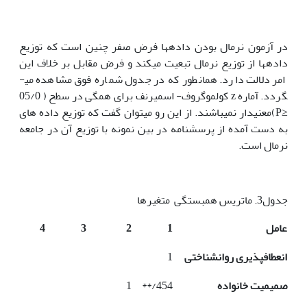
در آزمون نرمال بودن داده­ها فرض صفر چنین است که توزیع
داده­ها از توزیع نرمال تبعیت می­کند و فرض مقابل بر خلاف این
امر دلالت دارد. همان­طور که در جدول شماره فوق مشاهده می­
گردد. آماره z کولموگروف- اسمیرنف برای همگی در سطح ( 05/0
≤P)معنی­دار نمی­باشند. از این رو می­توان گفت که توزیع داده های
به دست آمده از پرسشنامه­ در بین نمونه با توزیع آن در جامعه
نرمال است.
جدول3. ماتریس همبستگی متغیرها
عامل
1
2
3
4
انعطاف­پذیری روانشناختی
1
صمیمیت خانواده
454/**
1