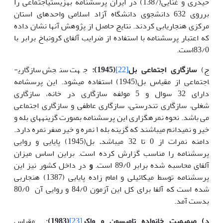
حیدری و غنایی(1387) در ایران پرسشنامه بهزیستی­اجتماعی را
برروی 632 دانشجوی دانشگاه آزاد اسلامی واحدهای استان
مرکزی هنجاریابی کردند. نتایج حاصل از پژوهش آنها نشان داده
که اعتبار پرسشنامه با استفاده از ضرایب آلفای کرونباخ برابر با
83/0است.
ج)
سازگاری اجتماعی بل
[22]
(1945):
جهت سنجش سازگاری­
اجتماعی از مقیاس بل(1945) استفاده می­شود. این پرسشامه
دارای 32 سوال و 5 مولفه سازگاری در خانه، سازگاری
شغلی
،
سازگاری تندرستی، سازگاری عاطفی و سازگاری اجتماعی
می باشد.
نحوه نمره­گزاری این پرسشنامه بصورت گزینه­های بله و
خیر و نمی­دانم می­باشند که گزینه بله ۱ نمره و خیر صفر نمره دارد.
دامنه نمرات از 0 تا 32 می­باشد
.
بل(1945) پایایی و روایی
پرسشنامه را مناسب گزارش کرده است. براین اساس میزان
آلفای محاسبه شده برابر 89/0 است.
و
در داخل کشور نیز این
پرسشنامه توسط میکائیلی و امام زاده پایایی (1387) هنجاربی
شده است که آلفا برای کل این آزمون 84/0 و روایی آن 80/0
بدست آمد.
د) صمیمیت خانواده تامپسون و واکر
[23]
(1983)
: مقیاس