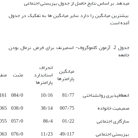
می­دهد. بر اساس نتایج حاصل از جدول بهزیستی اجتماعی
بیشترین میانگین را دارد سایر میانگین ها به تفکیک در جدول
آمده است.
جدول 2. آزمون کلموگروف- اسمیرنف برای فرض نرمال بودن
جامعه
انحراف
میانگین
استاندارد
مثبت
منف
پارامترها
پارامترها
انعطاف­پذیری روانشناختی
81/77
10/16
084/0
161/-
صمیمیت خانواده
007/75
38/14
038/0
065/-
سازگاری اجتماعی
01/22
86/4
057/0
055/-
بهزیستی اجتماعی
49/117
11/23
076/0
063/-