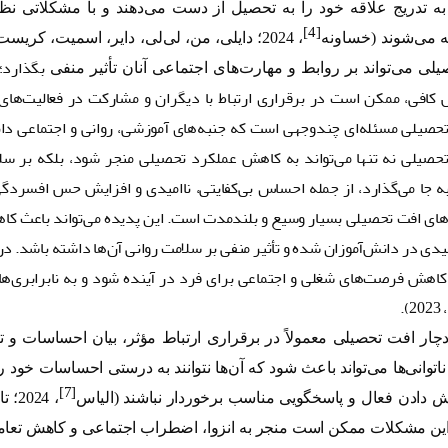
به تدریج علاقه خود را به تحصیل از دست می‌دهند و با مشکلاتی 
[4]
ه می‌شوند (خساونه
، 2024؛ دایلی، من، لی‌لی، دایر، اسمیت، کریست‌یَنسِن
بگذارد؛
یلی می‌تواند بر روابط و مهارت‌های اجتماعی آنان تأثیر منفی
 کافی، ممکن است در برقراری ارتباط با دیگران و مشارکت در فعالیت‌ه
 تحصیلی مسئله‌ای چندوجهی است که جنبه‌های آموزشی، روانی و اجتماعی دانش
حصیلی نه تنها می‌تواند به کاهش عملکرد تحصیلی منجر شود، بلکه بر سلا
ای افت تحصیلی بسیار وسیع و بلندمدت است. این پدیده می‌تواند باعث ک
امیدی در دانش‌آموزان شده و تأثیر منفی بر سلامت روانی آن‌ها داشته باشد. 
 کاهش فرصت‌های شغلی و اجتماعی برای فرد در آینده شود و به نابرابری‌ه
‌، 2023).
دچار افت تحصیلی معمولاً در برقراری ارتباط مؤثر، بیان احساسات و 
 ناتوانی‌ها می‌تواند باعث شود که آن‌ها نتوانند به درستی احساسات خود را
[7]
ش دادن فعال و پاسخگویی مناسب برخوردار نباشند (الیاس
، 2024؛ تامسون، رابسون و بلَک
ه‌تبع، این مشکلات ممکن است منجر به انزوا، اضطراب اجتماعی و کاهش تعا