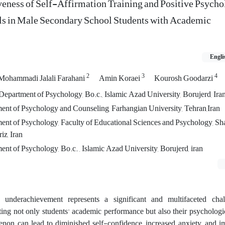
eness of Self-Affirmation Training and Positive Psych
lls in Male Secondary School Students with Academic
Engli
2
3
4
Mohammadi Jalali Farahani
Amin Koraei
Kourosh Goodarzi
epartment of Psychology, Bo.c., Islamic Azad University, Borujerd, Ira
ent of Psychology and Counseling‌, Farhangian University, Tehran,Iran
ment of Psychology, Faculty of Educational Sciences and Psychology, S
iz, Iran
nt‌ of Psychology, Bo.c. , Islamic Azad University, Borujerd, iran
underachievement represents a significant and multifaceted chal
ting not only students' academic performance but also their psychologi
on can lead to diminished self-confidence, increased anxiety, and im