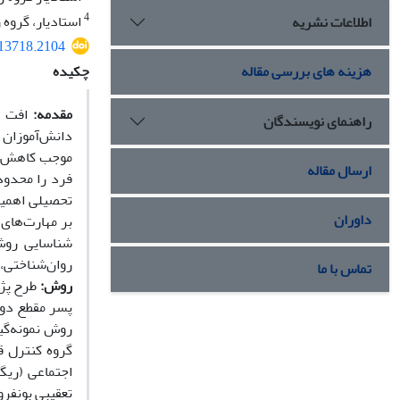
4
استادیار، گروه 
اطلاعات نشریه
513718.2104
هزینه های بررسی مقاله
چکیده
مقدمه:
افت تح
راهنمای نویسندگان
دانش‌آموزان ر
موجب کاهش اع
ارسال مقاله
فرد را محدود
تحصیلی اهمیت
داوران
بر مهارت‌های
شناسایی روش‌
روان‌شناختی، 
تماس با ما
روش:
طرح پژو
روش نمونه‌گی
گروه کنترل ق
تعقیبی بونفرو