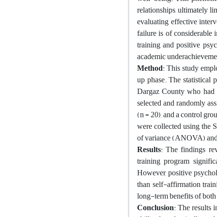
relationships, ultimately l
evaluating effective inter
failure is of considerable
training and positive psy
academic underachieveme
Method
: This study empl
up phase. The statistical 
Dargaz County who had d
selected and randomly assi
(n = 20), and a control gr
were collected using the 
of variance (ANOVA) and 
Results
: The findings re
training program signifi
However, positive psycholo
than self-affirmation tra
long-term benefits of both
Conclusion
: The results 