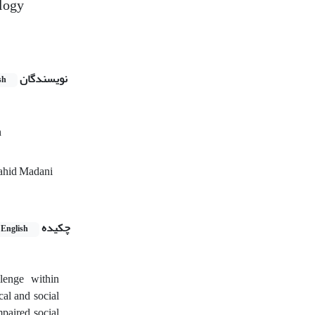
ology
نویسندگان
sh
n
hahid Madani
چکیده
English
lenge within
cal and social
paired social