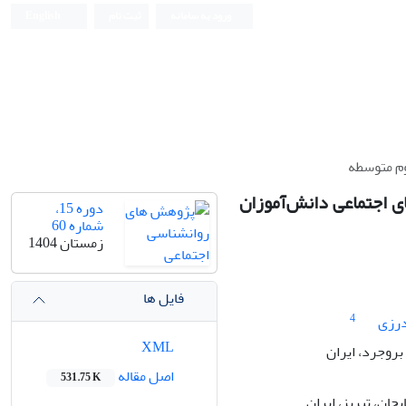
ورود به سامانه
ثبت نام
English
وم متوسطه
 اجتماعی دانش‌آموزان
دوره 15،
شماره 60
زمستان 1404
فایل ها
4
رزی
XML
روجرد، ایران
اصل مقاله
531.75 K
ان، تبریز، ایران