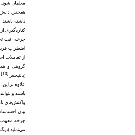
معلمان شود
.
همچنین دانش‌
داشته باشند.
کناره‌گیری از
چرخه افت تحص
اضطراب فرد ر
از تعاملات ا
گروهی و همکا
[10]
(بانتیجس
و 
علاوه بر این
باشند و نتوانن
واکنش‌های نام
بیان احساسات
چرخه معیوب ا
می‌نماید (دیگت