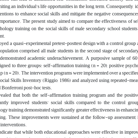
imiting an individual's life opportunities in the long term. Consequently, 
ventions to enhance social skills and mitigate the negative consequenc
 importance. The present study aimed to compare the effectiveness of se
chology training on the social skills of male secondary school student
nt.
oyed a quasi-experimental pretest-posttest design with a control group
population comprised all male students in the second stage of secondar
emonstrated academic underachievement. A purposive sample of 60 
gned to three groups: self-affirmation training (n = 20), positive psych
oup (n = 20). The intervention programs were implemented over a specifie
Social Skills Inventory (Riggio, 1986) and analyzed using repeated-mea
Bonferroni post-hoc tests.
vealed that both the self-affirmation training program and the positi
cantly improved students' social skills compared to the control grou
gy training demonstrated significantly greater effectiveness in enhancing
ining. These improvements were sustained at the follow-up assessment, 
 interventions.
indicate that while both educational approaches were effective in improv