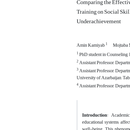
Comparing the Effectiv
Training on Social Ski
Underachievement
1
Amin Kamiyab
Mojtaba 
1
PhD student in Counseling, D
2
Assistant Professor, Departm
3
Assistant Professor, Depart
University of Azarbaijan, Tabr
4
Assistant Professor, Departme
Introduction
: Academic 
educational systems, affec
well-being. This phenomen