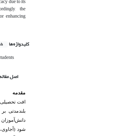
acy due to its
rdingly, the
for enhancing
کلیدواژه‌ها
sh
tudents
اصل مقاله
مقدمه
افت تحصیلی
]
بلندمدتی بر
دانش‌آموزان 
شود (آجاوی، د