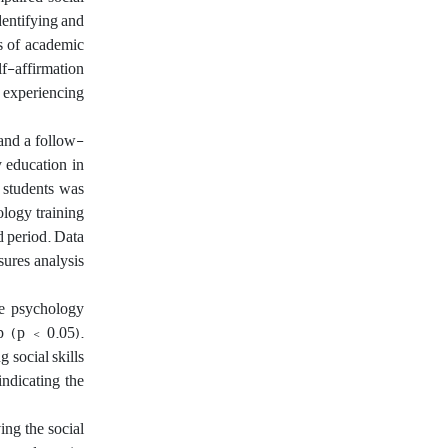
identifying and
es of academic
lf-affirmation
s experiencing
 and a follow-
y education in
students was
ology training
d period. Data
sures analysis
ve psychology
p (p < 0.05).
 social skills
indicating the
ing the social