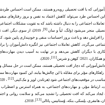
آموزانی که با افت تحصیلی روبه‌رو هستند، ممکن است احساس طردش
 این احساس طرد می‌تواند کاهش اعتماد به نفس و بروز رفتارهای منفی 
 تعاملات اجتماعی را به دنبال داشته باشد که به تقویت مشکلات اجتماعی 
[9]
یلی منجر می‌شود (وانگ، لیاُ و سان
، 2019). از سوی دیگر، ا
ا افزایش دهد و باعث بروز احساسات منفی و خودپنداری پایین شود، ک
جتماعی می‌گردد. کاهش تعاملات اجتماعی نیز انگیزه دانش‌آموزان را ب
ری با دیگران کاهش می‌دهد و در نهایت به آسیب دیدن مهارت‌های ا
[11]
همکاران، 2021؛ کوهن و شرمن
، 2020)
.
، دانش‌آموزانی که دچار افت تحصیلی هستند، ممکن است در حل مسائل و 
د راهکارهای مؤثر برای مقابله با این چالش‌ها بیابند. این کمبود مهارت‌ها
[12]
ناسب در موقعیت‌های اجتماعی شود (هرناندز، لوپز و مک‌کینی
، ارتباط مؤثر، و مهارت‌های اجتماعی، به همراه استرس و اضطراب 
یجاد می‌کند که افت تحصیلی را تشدید می‌کند و سلامت روانی و اجتما
[13]
ان، هامفری، بلِسکی، بنکه، وُستانیس، پاتالی
، 2018)
.