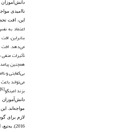
دانش‌آموزان 
ناامیدی مواج
این، افت تحص
اعتماد به نفس
بنابراین، افت
می‌دهد. افت ت
همچنین پیامده
بی‌کفایتی و نا
می‌تواند باعث
بزند (مینگو
[6]
دانش‌آموزان 
مواجه‌اند. این
لازم برای گو
2016). ب