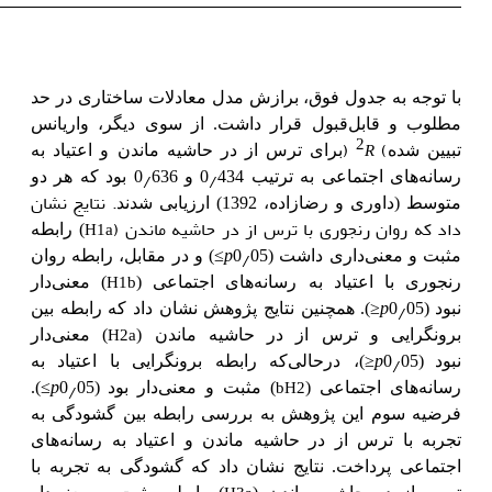
با توجه به جدول فوق،
برازش مدل معادلات ساختاری در حد
مطلوب و قابل‌قبول قرار داشت. از سوی دیگر، واریانس
2
)
(
R
تبیین شده
برای ترس از در حاشیه ماندن و اعتیاد به
٫
٫
رسانه‌های اجتماعی به ترتیب 0
434 و 0
636 بود که هر دو
.
نتایج نشان
متوسط (
داوری و رضازاده، 1392)
ارزیابی شدند
داد که روان رنجوری با ترس از در حاشیه ماندن (
H1a
) رابطه
≤
p
٫
مثبت و معنی‌داری داشت (0
05
) و در مقابل، رابطه روان
H1b
رنجوری با اعتیاد به رسانه‌های اجتماعی (
) معنی‌دار
≥
p
٫
نبود
(0
05
). همچنین نتایج پژوهش نشان داد که رابطه بین
H2a
برونگرایی و ترس از در حاشیه ماندن (
) معنی‌دار
≥
p
٫
نبود
(0
05
)، درحالی‌که رابطه برونگرایی با اعتیاد به
≤
p
٫
b
H2
رسانه‌های اجتماعی (
) مثبت و معنی‌دار بود
(0
05
).
فرضیه سوم این پژوهش به بررسی رابطه بین گشودگی به
تجربه با ترس از در حاشیه ماندن و اعتیاد به رسانه‌های
اجتماعی پرداخت. نتایج نشان داد که گشودگی به تجربه با