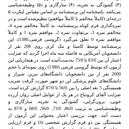
(۳) گشودگی به تجربه، (۴) سازگاری و (۵) وظیفه‌شناسی
می‌باشد.
پاسخنامه
این پرسشنامه بر اساس مقیاس لیکرت ۵
درجه‌ای (کاملاً مخالفم تا کاملاً موافقم) تنظیم‌شده
است و
در
نمره‌گذاری فرم
کوتاه
پرسشنامه، به کاملاً مخالفم نمره 4،
مخالفم نمره 3، بی‌تفاوت نمره 2، موافقم نمره 1 و کاملاً
موافقم نمره 0 تعلق می‌گیرد (گروسی فرشی،‌1380). این
پرسشنامه توسط کاستا و مک کری روی 208 نفر از
دانشجویان آمریکایی به فاصله سه ماه اجرا گردید که ضرایب
اعتبار آن بین 83/0 تا 75/0 به‌دست‌آمده است.
در هنجاریابی این
آزمون که توسط گروسی فرشی (1380)‌ روی نمونه‌ای با حجم
2000 نفر از بین دانشجویان دانشگاه‌های تبریز، شیراز و
دانشگاه‌های علوم پزشکی این دو شهر صورت گرفت ضریب
همبستگی 5 بعد اصلی را بین 56/0 تا 87/0 گزارش کرده است.
ضرایب آلفای کرونباخ در هر یک از عوامل اصلی روان آزرده
خویی، برون‌گرایی، گشودگی به تجربه، سازگاری و
وظیفه‌شناسی به ترتیب 86/0، 73/0، 56/0، 68/0 و 87/0 به
دست آمد. جهت بررسی اعتبار محتوایی این آزمون از
S
همبستگی بین دو فرم گزارش شخصی (
) و فرم ارزیابی