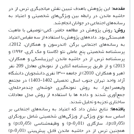
مقدمه:
این پژوهش باهدف تبیین نقش میانجیگری ترس از در
حاشیه ماندن در رابطه بین ویژگی‌های شخصیتی و اعتیاد به
رسانه‌های اجتماعی در جوانان انجام شد.
روش:
روش پژوهش در مطالعه حاضر، کمی-توصیفی با ماهیت
همبستگی بود. داده‌های پژوهش با استفاده از سه مقیاس اعتیاد
به رسانه‌های اجتماعی برگن (اندرسون و همکاران، 2012)،
پرسشنامه شخصیتی پنج عاملی نئو (کاستا و مک کری، ۱۹۹۲) و
پرسشنامه ترس از در حاشیه ماندن (پرزیبلسکی و همکاران،
2013) و از طریق پرسشنامه آنلاین از نمونه‌ای معادل 209
نفر
(هیر و همکاران، 2010) از جامعه ۱۳۰۰۰ نفری دانشجویان دانشگاه
آزاد واحد تهران‌
جنوب (سال تحصیلی 1402-1403) در مجتمع
ولیعصر(عج)، به روش نمونه‌گیری خوشه‌ای چندمرحله‌ای،
جمع‌آوری شدند و داده ها با استفاده از
روش مدل معادلات
ساختاری تجزیه و تحلیل شدند.
یافته‌ها:
نتایج نشان داد که اعتیاد به رسانه‌های اجتماعی بر
اساس سه نوع ویژگی از ویژگی‌های شخصیتی شامل برونگرای
(0
05
٫
p≤
)، سازگاری (0
01>
٫
p
) و وظیفه‌شناسی
(0
05
٫
p≤
) و
همچنین ترس از در حاشیه ماندن قابل پیش‌بینی
(0
01>
٫
p
)