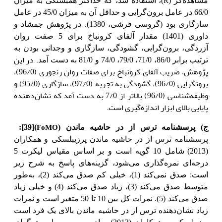
R
مشاهده‌گر (
)، استفاده شد، که حداکثر همبستگی به میزان
66/0 در عامل برون‌گرایی و حداقل آن به میزان 45/0 در عامل
سازگاری بود (گروسی فرشی، 1380). در پژوهش جمشاد و
داوری (1401) مقدار آلفای کرونباخ برای 5 صفت روان
آزردگی، برون‌گرایی، گشودگی، سازگاری و وجدانی بودن به
.
در این
ترتیب برابر 86/0، 71/0، 79/0، 74/0 و 81/0 به دست آمد
پژوهش، ضریب آلفای کرونباخ برای صفات روان رنجوری (96/0)،
برونگرایی (96/0)، گشودگی به تجربه (97/0)، سازگاری (95/0) و
وظیفه‌شناسی (96/0) بالاتر از 7/0 به دست آمد که نشان‌دهنده
پایایی بالای ابزار اندازه‌گیری است.
FoMO
ج) پرسشنامه ترس از در حاشیه ماندن (
)
[39]
:
پرسشنامه ترس از در حاشیه ماندن پرزیبلسکی و همکاران
(2013)
شامل 10 گویه است و بر اساس مقیاس لیکرت 5
درجه‌ای نمره‌گذاری می‌شود، گزینه‌های پاسخ به شرح زیر
است: صدق نمی‌کند (1)، خیلی کم صدق می‌کند (2)، به‌طور
متوسط صدق می‌کند (3)، زیاد صدق می‌کند (4) و خیلی زیاد
صدق می‌کند (5). نمرات کل بین 10 تا 50 متغیر است و نمرات
زیاد نشان‌دهنده ترس از در حاشیه ماندن بالای یک فرد است