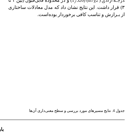
درجـه آزادی
/
٫
df
χ2
(
) (1
526) و در محدوده قابل‌قبول (بین ۱ تا
.
۳) قرار داشت
این نتایج نشان داد که مدل معادلات ساختاری
از بـرازش و تناسب کافی برخوردار بوده
است.
جدول 4. نتایج
مسیرهای مورد بررسی و سطح معنی‌داری آن‌ها
با