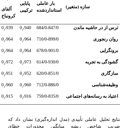
بار عاملی
پایایی
سازه (متغیر)
آلفای
استانداردشده
ترکیبی
کرونباخ
٫
٫
ترس از در حاشیه ماندن
684/0-847/0
940
0
939
0
٫
٫
روان رنجوری
710/0-899/0
964
0
964
0
٫
٫
برونگرایی
678/0-901/0
964
0
964
0
٫
٫
گشودگی به تجربه
614/0-930/0
973
0
972
0
٫
٫
سازگاری
620/0-851/0
952
0
951
0
٫
٫
وظیفه‌شناسی
712/0-886/0
960
0
960
0
٫
٫
اعتیاد به رسانه‌های اجتماعی
759/0-835/0
916
0
915
0
نتایج تحلیل عاملی تأییدی (مدل اندازه‌گیری) نشان داد که
ضریب شاخص ریشه میانگین مجذورات خطای