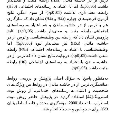
H3a
ترس از در حاشیه ماندن (
) رابطه مثبت و معنی‌دار
H3b
≤
p
٫
داشت
(0
05
)، اما با اعتیاد به رسانه‌های اجتماعی (
)
≥
p
٫
رابطه معنی‌داری نداشت
(0
05
). از سوی دیگر، نتایج
H4a
H4a
آزمون فرضیه‌های چهارم (
و
) نشان داد که سازگاری
هم با ترس از در حاشیه ماندن و هم اعتیاد به رسانه‌های
≤
p
٫
اجتماعی رابطه مثبت و معنی‌دار داشت
(0
05
). نتایج
پژوهش نشان داد که رابطه بین وظیفه‌شناسی و ترس از در
≥
p
٫
H5a
حاشیه ماندن
(
) نیز معنی‌دار نبود
(0
05
)؛ اما
H5a
وظیفه‌شناسی با اعتیاد به رسانه‌های اجتماعی (
) رابطه
≤
p
٫
منفی داشت
(0
05
). درنهایت نتایج نشان داد که ترس از در
H6
حاشیه ماندن با اعتیاد به رسانه‌های اجتماعی (
) رابطه
≤
p
٫
مثبت داشت
(0
05
).
به‌منظور پاسخ به سؤال اصلی پژوهش و بررسی روابط
میانجیگری ترس از در حاشیه ماندن در روابط بین ویژگی‌های
شخصیت و اعتیاد به رسانه‌های اجتماعی، از روش بوت
استرپینگ
[44]
استفاده گردید. در پژوهش حاضر روش بـوت
اسـتراپ بـا تعـداد 2000 نمونه‌گیری مجدد و فاصـله اطمینـان
95/0 برای حـد پـایین و حـد بالا انجام شد.