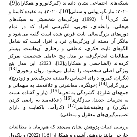
[9]
شبکه‌های اجتماعی نشان داده‌اند (کیرکابورو
و همکاران
،
[10]
۲۰۲۰؛ مارنگو، پولتی و ستانی
، ۲۰۲۰). به عقیده کاستا و
[11]
مک کری
(1992). ویژگی‌های شخصیتی به سبک‌های
هیجانی، رابطه‌ای، تجربی، انگیزشی افراد که در تمام
دوره‌های بزرگ‌سالی ثابت فرض شده است گفته می‌شود و
بیانگر آن دسته از ویژگی‌های فرد یا افراد است که شامل
الگوهای ثابت فکری، عاطفی و رفتاری آن‌هاست.
بیشتر
مطالعات انجام‌گرفته بر
مدل پنج عاملی شخصیت تمرکز
کرده‌اند (الشاخسی و همکاران
[12]
، 2023). این مدل پنج
[13]
ویژگی اصلی شخصیت را شامل می‌شود:
روان رنجوری
(نگران، کمرو، دارای احساس ناامیدی، تحریک‌پذیر و زودرنج)،
[14]
برون‌گرایی
(خونگرم، معاشرتی و علاقه‌مند به میهمانی و
[15]
جمع‌های شلوغ)، گشودگی به تجربه
، (باز و گشاده نسبت
[16]
به تجربیات جدید)، سازگاری
(علاقه‌مند به راضی کردن
[17]
دیگران) و وظیفه‌شناسی
(کارآمد، باکفایت و دارای
تصمیم‌گیری‌های معقول و منطقی).
بررسی ادبیات
پژوهش
نشان می‌دهد که هم‌زمان با مطالعات
[18]
خارجی مانند پژوهش آشیرو و همکاران
(2022) و بلک‌ول