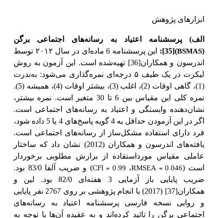
ابزارهای پژوهش
الف)
پرسشنامه اعتیاد به رسانه‌های اجتماعی برگن
BSMAS
(
)
[35]
:
این پرسشنامه 6 ماده‌ای در سال ۲۰۱۲ توسط
اندرسون و همکاران
[36]
تهیه‌شده است. این آزمون به روش
لیکرت در یک طیف ۵ درجه‌ای نمره‌گذاری می‌شود: به‌ندرت
(1)، گاهی اوقات (2)، اغلب (3)، بیشتر اوقات (4)، همیشه (5).
نمره کلی این مقیاس بین 6 تا 30 متغیر است. نمره بیشتر،
نشان‌دهنده وابستگی و اعتیاد به رسانه‌های اجتماعی است.
اگر در این آزمودن حداقل به 4 گویه پاسخ‌های 4 یا 5 داده شود،
فرد دارای استفاده مشکل‌ساز از رسانه‌های اجتماعی است.
یافته‌های اندرسون و همکاران (2012) نشان داد که ساختار
عاملی مقیاس مورداستفاده از برازش مطلوبی برخوردار
CFI = 0.99
RMSEA = 0.046
است (
) و ضریب آلفا 83/0 بود.
،
ضریب پایایی باز آزمایی 3 هفته‌ای 82/0 بود. لین و
همکاران
[37]
(2017) با انجام پژوهشی بر روی 2767 نفر پایایی
و روایی نسخه فارسی پرسشنامه اعتیاد به رسانه‌های
اجتماعی برگن را تائید کرده‌اند و به عقیده آن‌ها با توجه به