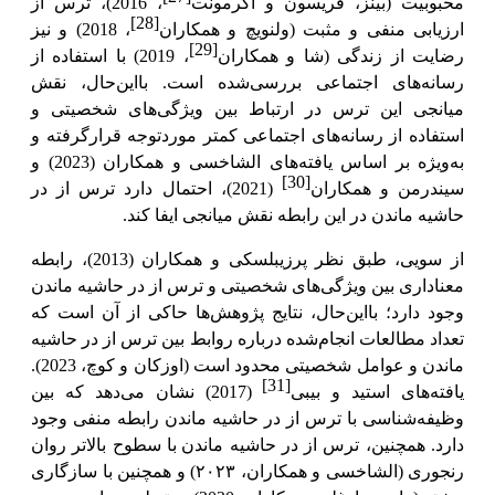
محبوبیت (بینز، فریسون و اگرمونت
، 2016)، ترس از
[28]
ارزیابی منفی و مثبت (ولنویچ و همکاران
، 2018) و نیز
[29]
رضایت از زندگی (شا و همکاران
، 2019) با استفاده از
رسانه‌های اجتماعی بررسی‌شده است. بااین‌حال، نقش
میانجی این ترس در ارتباط بین ویژگی‌های شخصیتی و
استفاده از رسانه‌های اجتماعی کمتر موردتوجه قرارگرفته و
به‌ویژه بر اساس یافته‌های الشاخسی و همکاران (2023) و
[30]
سیندرمن و همکاران
(2021)، احتمال دارد ترس از در
حاشیه ماندن در این رابطه نقش میانجی ایفا کند.
از سویی، طبق نظر پرزیبلسکی و همکاران (2013)، رابطه
معناداری بین ویژگی‌های شخصیتی و ترس از در حاشیه ماندن
وجود دارد؛ بااین‌حال، نتایج پژوهش‌ها حاکی از آن است که
تعداد مطالعات انجام‌شده درباره روابط بین ترس از در حاشیه
ماندن و عوامل شخصیتی محدود است (اوزکان و کوچ، 2023).
[31]
یافته‌های استید و بیبی
(2017) نشان می‌دهد که بین
وظیفه‌شناسی با ترس از در حاشیه ماندن رابطه منفی وجود
دارد. همچنین، ترس از در حاشیه ماندن
با سطوح بالاتر روان
رنجوری (الشاخسی و همکاران، ۲۰۲۳) و همچنین با سازگاری