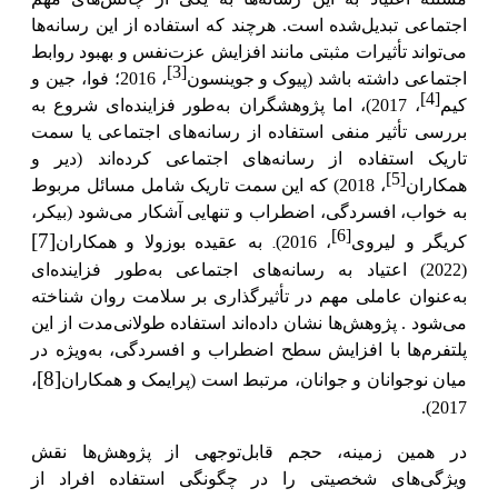
اجتماعی تبدیل‌شده است. هرچند
که
استفاده از این رسانه‌ها
می‌تواند تأثیرات مثبتی مانند افزایش عزت‌نفس و بهبود روابط
[3]
اجتماعی داشته باشد (
پیوک
و جوینسون
، 2016؛ فوا، جین و
[4]
کیم
، 2017)
،
اما
پژوهشگران به‌طور فزاینده‌ای شروع به
بررسی تأثیر منفی استفاده از رسانه‌های اجتماعی یا سمت
تاریک استفاده از رسانه‌های اجتماعی کرده‌اند (دیر و
[5]
همکاران
، 2018) که این سمت تاریک شامل مسائل مربوط
به خواب، افسردگی، اضطراب و تنهایی آشکار می‌شود (بیکر،
.
[6]
[7]
کریگر و لیروی
، 2016)
به عقیده بوزولا و همکاران
(2022) اعتیاد به رسانه‌های اجتماعی به‌طور فزاینده‌ای
به‌عنوان عاملی مهم در تأثیرگذاری بر سلامت روان شناخته
می‌شود . پژوهش‌ها نشان داده‌اند استفاده طولانی‌مدت از این
پلتفرم‌ها با افزایش سطح اضطراب و افسردگی، به‌ویژه در
[8]
میان نوجوانان و جوانان، مرتبط است (پرایمک و همکاران
،
2017).
در همین زمینه،
حجم قابل‌توجهی از پژوهش‌ها نقش
ویژگی‌های شخصیتی را در چگونگی استفاده افراد از