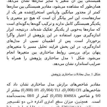
همبستگی بین آن متغیر با سایر سازه‌ها نشان می‌دهد.
همان‌طور که مشاهده می‌شود، مقادیر همبستگی بین سازه‌ها
کمتر از مجذور میانگین واریانس استخراج‌شده هر یک از
سازه‌هاست. این امر بیانگر آن است که هیچ دو متغیری با
یکدیگر همبستگی کامل ندارند و ترکیب گویه‌ها به‌گونه‌ای است
که سازه‌ها به‌خوبی از یکدیگر تفکیک شده‌اند. درنتیجه، ابزار
اندازه‌گیری مورد استفاده در این پژوهش از اعتبار واگرا
برخوردار است.
پس از اطمینان نسبی از مدل‌های
اندازه‌گیری، در این بخش فرایند تحلیل مسیر با متغیرهای
پنهان برای بررسی روابط ساختاری بین متغیرها انجام
می‌شود. شکل ۱ مدل ساختاری پژوهش را همراه با
ضرایب
استاندارد نشان می‌دهد.
شکل 1. مدل معادلات ساختاری
پژوهش
مقادیر شاخص‌های برازش مدل ساختاری نشان داد که
٫
٫
٫
IFI
TLI
CFI
شاخص‌های
(0
908)،
(0
904)،
(0
908) بیشتر از
٫
RMSEA
9/0 و شاخص
(0
050) کمتر از 08/0 به‌دست‌آمده
همچنین، میزان سطح آمـاری آمـاره خـی دو تقسیم‌بر
است.