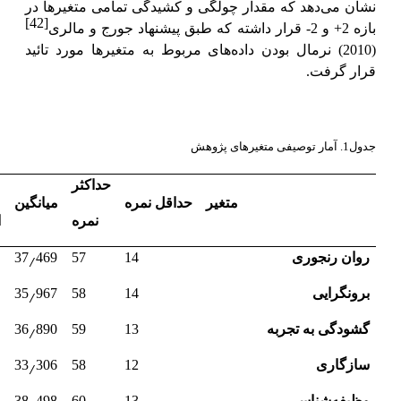
نشان می‌دهد که مقدار چولگی و کشیدگی تمامی متغیرها در
[42]
بازه 2+ و 2- قرار داشته که طبق پیشنهاد جورج و مالری
(2010) نرمال بودن داده‌های مربوط به متغیرها مورد تائید
قرار گرفت.
جدول1. آمار توصیفی متغیرهای پژوهش
حداکثر
متغیر
حداقل نمره
میانگین
نمره
ا
٫
روان رنجوری
14
57
469
37
٫
برونگرایی
14
58
967
35
٫
گشودگی به تجربه
13
59
890
36
٫
سازگاری
12
58
306
33
٫
وظیفه‌شناسی
13
60
498
38