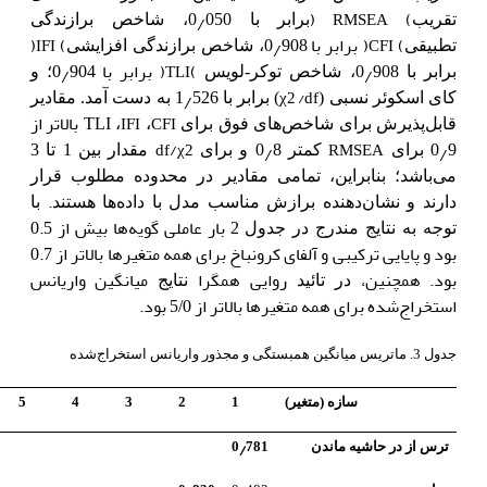
٫
)
(
RMSEA
تقریب
برابر با 0
050، شاخص برازندگی
(
)
برابر با 0
٫
(
)
IFI
CFI
تطبیقی
908، شاخص برازندگی افزایشی
٫
(
)
برابر با 0
٫
TLI
برابر با 0
908، شاخص توکر-لویس
904؛ و
٫
χ2
/df
کای اسکوئر نسبی (
) برابر با 1
526 به دست آمد. مقادیر
TLI
بالاتر از
IFI
CFI
قابل‌پذیرش برای شاخص‌های فوق برای
،
،
/
٫
0
٫
df
χ2
RMSEA
9 برای
کمتر 0
8 و برای
مقدار بین 1 تا 3
می‌باشد؛ بنابراین، تمامی مقادیر در محدوده مطلوب قرار
.
دارند و نشان‌دهنده برازش مناسب مدل با داده‌ها هستند
با
بار عاملی گویه‌ها بیش از 0.5
توجه به نتایج مندرج در جدول 2
بود و پایایی ترکیبی و آلفای کرونباخ برای همه متغیرها بالاتر از 0.7
بود. همچنین،
روایی همگرا
میانگین واریانس
در تائید
نتایج
استخراج‌شده برای همه متغیرها بالاتر از 5
بود.
/0
جدول 3. ماتریس میانگین همبستگی و مجذور واریانس استخراج‌شده
سازه (متغیر)
1
2
3
4
5
٫
ترس از در حاشیه ماندن
781
0