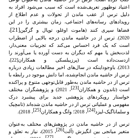
اعتیاد نوظهور تعریف‌شده است که سبب می‌شود افراد به
دلیل ترس از عقب ماندن از تحولات و عدم اطلاع از
رویدادهای رسانه‌های اجتماعی، زمان بیشتری را در این
[21]
فضاها سپری کنند (هاموت اوغلو، توپال و گزگین
،
2020).
ترس از در حاشیه ماندن درجه بالایی از اضطراب
است که یک فرد احساس می‌کند که تجربیات معنی‌دار،
لذت‌بخش یا مهم که دیگران به دست آورده یا می‌آورند را
ازدست‌داده است (پرزیبلسکی و همکاران
[22]
،
2013).
باوجوداینکه در سال‌های اخیر مطالعات زیادی درباره
ترس از
حاشیه ماندن
انجام‌شده، اما دانش موجود در رابطه با
ترس از در حاشیه ماندن
به‌طور قابل‌توجهی متنوع و پراکنده
[23]
است (تاندون و همکاران
، 2021) و پژوهشگران مختلف
خواستار رویکردهای پژوهشی جدید برای پیشبرد درک
مفهومی و عملیاتی ترس از در حاشیه ماندن شده‌اند (
تامچیک
[25]
[24]
و سلماناگیک-لیزد
، 2018؛ وانگ
و همکاران
، 2018).
ترس از در حاشیه ماندن در پژوهش‌های مختلف به‌عنوان
[26]
متغیر میانجی بین انگیزش (آلت
، 2015)، نیاز به تعلق و
[27]