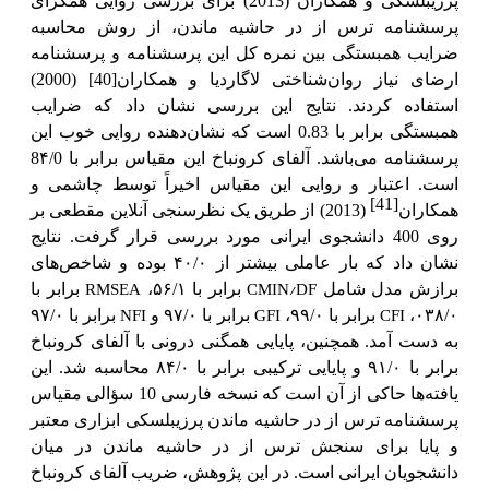
پرزیبلسکی و همکاران (2013) برای بررسی روایی همگرای
پرسشنامه ترس از در حاشیه ماندن، از روش محاسبه
ضرایب همبستگی بین نمره کل این پرسشنامه و پرسشنامه
ارضای نیاز روان‌شناختی لاگاردیا و همکاران
[40]
(2000)
استفاده کردند. نتایج این بررسی نشان داد که ضرایب
همبستگی برابر با 0.83 است که نشان‌دهنده روایی خوب این
پرسشنامه می‌باشد. آلفای کرونباخ این مقیاس برابر با 8۴/0
است. اعتبار و روایی این مقیاس اخیراً توسط چاشمی و
[41]
همکاران
(2013) از طریق یک نظرسنجی آنلاین مقطعی بر
روی 400 دانشجوی ایرانی مورد بررسی قرار گرفت. نتایج
نشان داد که بار عاملی بیشتر از ۴۰/۰ بوده و شاخص‌های
RMSEA
CMIN/DF
برازش مدل شامل
برابر با ۵۶/۱،
برابر با
NFI
GFI
CFI
۰۳۸/۰،
برابر با ۹۹/۰،
برابر با ۹۷/۰ و
برابر با ۹۷/۰
به دست آمد. همچنین، پایایی همگنی درونی با آلفای کرونباخ
برابر با ۹۱/۰ و پایایی ترکیبی برابر با ۸۴/۰ محاسبه شد. این
یافته‌ها حاکی از آن است که نسخه فارسی 10 سؤالی مقیاس
پرسشنامه ترس از در حاشیه ماندن پرزیبلسکی ابزاری معتبر
و پایا برای سنجش ترس از در حاشیه ماندن در میان
دانشجویان ایرانی است. در این پژوهش، ضریب آلفای کرونباخ