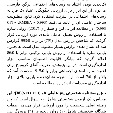
تک‌بعدی بودن اعتیاد به رسانه‌های اجتماعی برگن فارسی،
می‌توان از این ابزار برای ارزیابی چگونگی اعتیاد یک فرد به
رسانه‌های اجتماعی در اینترنت استفاده کرد. نتایج، مطلوبیت
CFI =
RMSEA = 0.993
ساختار عاملی آن را تأیید می‌کنند (
،
0.993
). در مطالعه ایرانی لین و همکاران (2017)، روایی سازه
با استفاده از روش تحلیل عاملی تأییدی مورد ارزیابی قرار
CFI
گرفت که شاخص برازش مدل (
) برابر با 993/0 گزارش
شد که نشان‌دهنده برازش بسیار مطلوب مدل است. همچنین،
پایایی سازه با استفاده از روش پایایی ترکیبی برابر با 86/0
اعلام گردید که بیانگر قابلیت اطمینان مناسب ابزار
اندازه‌گیری است. در این پژوهش، ضریب آلفای کرونباخ برای
اعتیاد به رسانه‌های اجتماعی برابر با 915/0 به دست آمد که
بالاتر از 7/0 است. این نتیجه نشان‌دهنده پایایی بالای ابزار
اندازه‌گیری مورداستفاده در این مطالعه است.
NEO-FFI
ب) پرسشنامه شخصیتی پنج عاملی نئو (
)
[38]
:
این
مقیاس، یک آزمون شخصیتی شامل ۶۰ سؤال است که پنج
زمینه اصلی شخصیت را مورد ارزیابی قرار می‌دهد.
صفات
پنج‌گانه شخصیتی شامل (۱) روان رنجوری، (۲) برون‌گرایی،