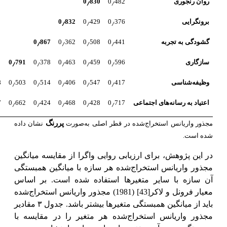
٫
٫
روان رنجوری
482
0
830
0
٫
٫
٫
برونگرایی
376
0
429
0
832
0
٫
٫
٫
٫
گشودگی به تجربه
441
0
508
0
362
0
867
0
٫
٫
٫
٫
٫
سازگاری
596
0
459
0
463
0
378
0
791
0
٫
٫
٫
٫
٫
وظیفه‌شناسی
417
0
547
0
406
0
514
0
503
0
8
٫
٫
٫
٫
٫
اعتیاد به رسانه‌های اجتماعی
717
0
428
0
468
0
424
0
662
0
7
پررنگ
مجذور واریانس استخراج‌شده در قطر اصلی به‌صورت
نشان داده
شده است.
در این پژوهش، برای ارزیابی روایی واگرا از مقایسه میانگین
مجذور واریانس استخراج‌شده هر سازه با میانگین همبستگی
آن سازه با سایر متغیرها استفاده شده است. بر اساس
معیار
فرونل و لاکر
[43]
(1981) مجذور واریانس استخراج‌شده
باید از میانگین همبستگی متغیرها بیشتر باشد. جدول ۳ مقادیر
مجذور واریانس استخراج‌شده هر متغیر را در مقایسه با