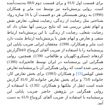
برای قسمت اول 91/0 و برای قسمت دوم 88/0 به‌دست‌آمده
است. روایی پرسش‌نامه نیز توسط نت مایر و همکاران
(1996) به روش همبستگی هر دو قسمت آن با 16 سازه روان­
شناختی مثل رضایت از زندگی، رضایت شغلی، تعارض نقش
و ابهام نقش بررسی شد که نتایج بررسی آنها نشان داد که
رضایت شغلی، رضایت از زندگی، با این پرسش‌نامه ارتباط
منفی و تعارض و ابهام نقش با پرسش‌نامه ارتباط مثبت دارد
(نت مایر و همکاران، 1996). محققان ایرانی ضریب پایایی این
پرسشنامه را با استفاده از ضریب آلفای کرونباخ 84/0گزارش
کرده­اند (سبک­رو،کلهریان و طالقانی، 1390). همچنین، روایی
همگرایی این پرسش­نامه در ایران توسط فاتحی­زاده (1386)
بررسی شده است که روایی همگرایی آن با پرسشنامه تعارض
نقش کوپلمن
[33]
و همکاران (1983) برای بخش تعارض کار-
خانواده 75/0 و برای بخش تعارض خانواده-کار 81/0 گزارش
شده است (نقل از ملکیها و همکاران، 1392). با استفاده از
روایی همگرایی در پژوهش حاضر ضریب پایایی این
پرسشنامه با استفاده از ضریب آلفای کرونباخ 61/0 به دست
آمد.