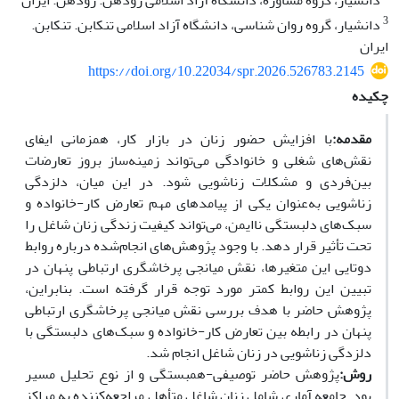
دانشیار، گروه مشاوره، دانشگاه آزاد اسلامی رودهن. رودهن. ایران
3
دانشیار، گروه روان شناسی، دانشگاه آزاد اسلامی تنکابن. تنکابن.
ایران
https://doi.org/10.22034/spr.2026.526783.2145
چکیده
مقدمه
:
با افزایش حضور زنان در بازار کار، همزمانی ایفای
نقش‌های شغلی و خانوادگی می‌تواند زمینه‌ساز بروز تعارضات
بین‌فردی و مشکلات زناشویی شود. در این میان، دلزدگی
زناشویی به‌عنوان یکی از پیامدهای مهم تعارض کار-خانواده و
سبک‌های دلبستگی ناایمن، می‌تواند کیفیت زندگی زنان شاغل را
تحت تأثیر قرار دهد. با وجود پژوهش‌های انجام‌شده درباره روابط
دوتایی این متغیرها، نقش میانجی پرخاشگری ارتباطی پنهان در
تبیین این روابط کمتر مورد توجه قرار گرفته است. بنابراین،
پژوهش حاضر با هدف بررسی نقش میانجی پرخاشگری ارتباطی
پنهان در رابطه بین تعارض کار-خانواده و سبک‌های دلبستگی با
دلزدگی زناشویی در زنان شاغل انجام شد
.
روش
:
پژوهش حاضر توصیفی-همبستگی و از نوع تحلیل مسیر
بود. جامعه آماری شامل زنان شاغل متأهل مراجعه‌کننده به مراکز