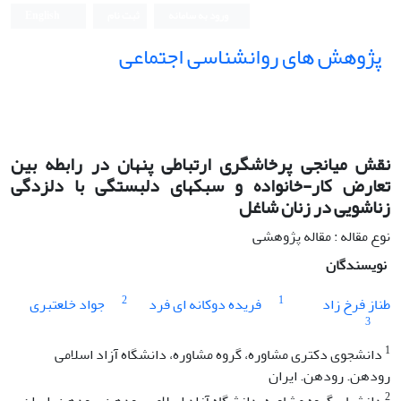
ورود به سامانه
ثبت نام
English
پژوهش های روانشناسی اجتماعی
نقش میانجی پرخاشگری ارتباطی پنهان در رابطه بین
تعارض کار-خانواده و سبک­های
دلبستگی با دلزدگی
زناشویی در زنان شاغل
نوع مقاله : مقاله پژوهشی
نویسندگان
2
1
طناز فرخ زاد
فریده دوکانه ای فرد
جواد خلعتبری
3
1
دانشجوی دکتری مشاوره، گروه مشاوره، دانشگاه آزاد اسلامی
رودهن. رودهن. ایران
2