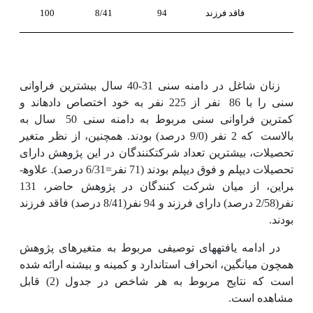
فاقد فرزند
94
8/41
100
زنان شاغل در دامنه سنی 31-40 سال بیشترین فراوانی
سنی را با 86
نفر از 225 نفر به خود اختصاص داده­اند و
کمترین فراوانی سنی مربوط به دامنه سنی 50
سال به
بالاست
که 2 نفر (9/0 درصد) بودند. همچنین، از نظر متغیر
تحصیلات، بیشترین تعداد شرکت­کنندگان در این پژوهش دارای
تحصیلات دیپلم و فوق دیپلم بودند (71 نفر=6/31 درصد). علاوه­
براین، از میان شرکت کنندگان در پژوهش حاضر، 131
نفر(2/58 درصد) دارای فرزند و 94 نفر(8/41 درصد) فاقد فرزند
بودند.
در ادامه یافته­های توصیفی مربوط به متغیرهای پژوهش
همچون میانگین، انحراف استاندارد و کمینه و بیشنه ارائه شده
است که نتایج مربوط به هر شاخص در جدول (2) قابل
مشاهده است.