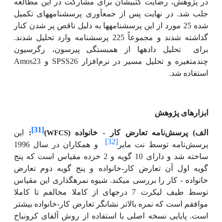
در پژوهش، رضایت کتبی­شان برای مشارکت در این مطالعه
جلب شد. در نهایت پس از جمع­آوری پرسشنامه­های تکمیل
شده 25 مورد از این پرسشنامه­ها به دلیل ناقص پر شدن کنار
گذاشته شدند و مجموعاً 225 پرسشنامه وارد تحلیل شدند.
برای
تحلیل داده­ها از همبستگی پیرسون، رگرسیون
Amos23
SPSS26
چندمتغیره و تحلیل مسیر
در نرم‌افزار
و
استفاده شد.
ابزارهای پژوهش
[31]
WFCS
الف) پرسش‌نامه تعارض کار - خانواده (
)
:
این
[32]
پرسش‌نامه توسط نت مایر
و همکاران در سال 1996
ساخته شد و دارای 10 گویه و 2 خرده مقیاس است که پنج
گویه اول آن تعارض کار-خانواده و پنج گویه دوم تعارض
خانواده - کار را بررسی می­کند. شیوه نمره­گذاری این مقیاس
توسط طیف لیکرت 7 درجه­ای از کاملا مخالفم تا کاملا
موافقم است که نمره بالاتر نشانگر تعارض کار-خانواده بیشتر
است. پایایی نسخه اصلی با استفاده از روش آلفای کرونباخ