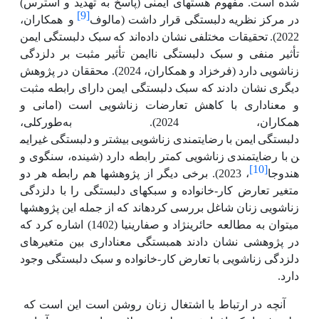
شده است.
مفهوم هسته­ای ایمنی (پاسخ به تهدید و استرس)
[9]
در مرکز نظریه دلبستگی قرار داشت (مالوف
و
همکاران،
2022).
تحقیقات مختلفی نشان داده‌اند که
سبک دلبستگی ایمن
تأثیر منفی و سبک دلبستگی ناایمن تأثیر مثبت بر دلزدگی
زناشویی دارد
(فرخ­زاد و همکاران، 2024). محققان در پژوهش
دیگری نشان دادند که سبک دلبستگی ایمن دارای رابطه­ مثبت
و معناداری با کاهش تعارضات زناشویی است (امانی و
همکاران، 2024). به‌طورکلی،
دلبستگی
ایمن
با
رضایتمندی
زناشویی
بیشتر
و
دلبستگی
غیرایم
ن
با
رضایتمندی
زناشویی
کمتر رابطه دارد (شینده، سنگوی و
[10]
هندوجا
، 2023). برخی دیگر از پژوهش­ها هم رابطه هر دو
متغیر تعارض کار-خانواده و سبکهای دلبستگی را با دلزدگی
زناشویی زنان شاغل بررسی کرده­اند که از جمله این پژوهش­ها
می­توان به مطالعه حائری­نژاد و صفاری­نیا (1402) اشاره کرد که
در پژوهشی نشان دادند همبستگی معناداری بین متغیرهای
دلزدگی زناشویی با تعارض کار-خانواده و سبک دلبستگی وجود
دارد.
آنچه در ارتباط با اشتغال زنان روشن است این است که