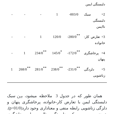
دلبستگی ایمن
2= سبک
003/0-
1
-
-
-
دلبستگی
ناایمن
**
3= تعارض کار-
280/0-
120/0
1
-
-
خانواده
**
*
**
4= پرخاشگری
172/0-
145/0
234/0
1
-
پنهان
**
**
**
**
5= دلزدگی
231/0-
238/0
281/0
268/0
1
زناشویی
بین
همان طور که در جدول 3
ملاحظه می­شود،
سبک
دلبستگی ایمن با تعارض کار-خانواده، پرخاشگری پنهان و
p
دلزگی زناشویی رابطه منفی و معناداری وجود دارد(01/0>
).