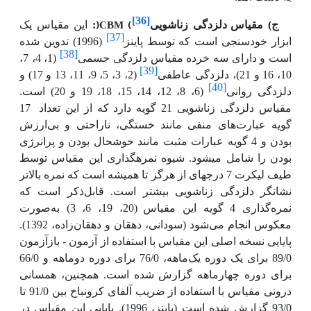
)
(
[36]
CBM
ج) مقیاس
دلزدگی زناشویی
:
این مقیاس یک
[37]
ابزار خودسنجی است که توسط پاینز
(1996) تدوین شده
[38]
است و دارای سه خرده مقیاس دلزدگی جسمی
(1، 4، 7،
[39]
10، 16 و 21)، دلزدگی عاطفی
(2، 3، 5، 9، 11، 13 و 17) و
[40]
دلزدگی روانی
(6، 8، 12، 14، 15، 18، 19 و 20) است.
مقیاس دلزدگی زناشویی 21 گویه دارد که از این تعداد
17
گویه عبارت‌های منفی مانند خستگی، ناراحتی و بی‌ارزش
بودن و 4 گویه عبارات مثبت مانند خوشحال بودن و پرانرژی
بودن را شامل می­شود. شیوه نمره­گذاری این مقیاس توسط
طیف لیکرت 7 درجه­ای از هرگز تا همیشه است که نمره بالاتر
نشانگر دلزدگی زناشویی بیشتر است. قابل‌ذکر است که
نمره‌گذاری 4 گویه این مقیاس
(20، 19، 6، 3) به‌صورت
معکوس انجام می‌شود (سودانی، دهقان و دهقان‌زاده، 1392).
پایایی نسخه اصلی این مقیاس با استفاده از آزمون - بازآزمون
89/0 برای یک دوره یک‌ماهه، 76/0 برای دوره دوماهه و 66/0
برای دوره چهارماهه گزارش شده است. همچنین، همسانی
درونی مقیاس با استفاده از ضریب آلفای کرونباخ بین 91/0 تا
93/0 گزارش شده است (پاینز، 1996). پایایی این مقیاس در