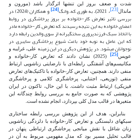
شدت و ضعف بروز این تنش­ها اثرگذار باشد (مورون و
[23]
به طوری که، وانگ
[24]
و همکاران (2024) در
ماندال
، 2021).
بررسی تاثیر تعارض کار-خانواده بر بروز پرخاشگری در روابط
اعضای خانواده به این نتیجه رسیدند که تعارض کار-خانواده مادر
با اتخاذ سبک فرزندپروری سختگیرانه از سوی والدین رابطه دارد
که این عامل به نوبه خود باعث شیوع پرخاشگری سایبری در
نوجوانان می­شود. در پژوهش دیگری در این زمینه
علی، غرایبه و
[25]
عویس
(2025) نشان دادند که
تعارض کار-خانواده و
مکانیسم‌های آشفتگی رابطه‌ای با نارضایتی زناشویی ارتباط
منفی دارند. همچنین، تعارض کار-خانواده با تاکتیک‌های تعارض
منفی (توزیعی، اجتنابی، پرخاشگری کلامی و پرخاشگری
فیزیکی) ارتباط مثبت داشت. با این حال، تاکنون در ایران
پژوهشی که به صورت جامع به بررسی روابط چندگانه این
متغیرها در قالب مدل کلی بپردازد، انجام نشده است.
بنابراین، هدف از این پژوهش بررسی رابطه ساختاری
سبکهای دلبستگی و تعارض کار-خانواده با دلزدگی زناشویی
زنان شاغل با نقش میانجی پرخاشگری ارتباطی پنهان در
قالب تحلیل مسیر بود که مدل مفهومی مربوط به آن در