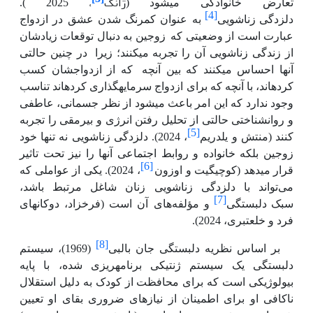
ژانگ
، 2025
تعارض خانوادگی می­شود (
).
[4]
دلزدگی
زناشویی
به عنوان کمرنگ شدن عشق در ازدواج
عبارت است از وضعیتی که
زوجین به دنبال توقعات زیادشان
از زندگی زناشویی آن را تجربه می­کنند؛ زیرا
در چنین حالتی
آنها احساس می­کنند که بین آنچه
که از ازدواج­شان کسب
کرده­اند، با آنچه که برای ازدواج سرمایه­گذاری کرده­اند تناسب
وجود ندارد که این امر باعث می­شود از نظر جسمانی، عاطفی
و روان­شناختی حالتی از تحلیل رفتن انرژی و بی­رمقی را تجربه
[5]
کنند (منتش و یلدریم
، 2024). دلزدگی زناشویی نه تنها خود
زوجین بلکه خانواده و روابط اجتماعی آنها را نیز تحت تاثیر
[6]
قرار می­دهد (کوچیگیت و اوزون
، 2024). یکی از عواملی که
می‌تواند با دلزدگی زناشویی زنان شاغل مرتبط باشد،
[7]
سبک
دلبستگی
و مؤلفه‌های آن است (فرخ­زاد، دوکانه­ای
فرد و خلعتبری، 2024).
[8]
بر اساس نظریه دلبستگی جان بالبی
(1969)، سیستم
دلبستگی یک سیستم ژنتیکی برنامه­ریزی شده، با پایه
بیولوژیکی است که برای محافظت از کودک به دلیل استقلال
ناکافی او برای اطمینان از نیازهای ضروری بقای او تعیین