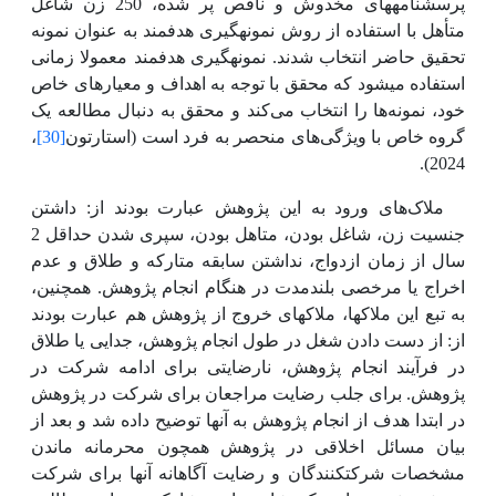
پرسشنامه­های مخدوش و ناقص پر شده، 250 زن شاغل
متأهل با استفاده از روش نمونه­گیری هدفمند به عنوان نمونه
تحقیق حاضر انتخاب شدند. نمونه­گیری هدفمند معمولا زمانی
استفاده می­شود که محقق با توجه به اهداف و معیارهای خاص
خود، نمونه‌ها را انتخاب می‌کند و محقق به دنبال مطالعه یک
گروه خاص با ویژگی‌های منحصر به فرد است (استارتون
[30]
،
2024).
ملاک‌های ورود به این پژوهش عبارت بودند از: داشتن
جنسیت زن، شاغل بودن، متاهل بودن، سپری شدن حداقل 2
سال از زمان ازدواج، نداشتن سابقه متارکه و طلاق و عدم
اخراج یا مرخصی بلندمدت در هنگام انجام پژوهش. همچنین،
به تبع این ملاک­ها، ملاک­های خروج از پژوهش هم عبارت بودند
از: از دست دادن شغل در طول انجام پژوهش، جدایی یا طلاق
در فرآیند انجام پژوهش، نارضایتی برای ادامه شرکت در
پژوهش. برای جلب رضایت مراجعان برای شرکت در پژوهش
در ابتدا هدف از انجام پژوهش به آنها توضیح داده شد و بعد از
بیان مسائل اخلاقی در پژوهش همچون محرمانه ماندن
مشخصات شرکت­کنندگان و رضایت آگاهانه آنها برای شرکت