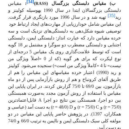
[34]
RASS
ب) مقیاس دلبستگی بزرگسال (
)
:
مقیاس
دلبستگی بزرگسالان ابتدا در سال 1990 به­وسیله کولینز و
[35]
رید
تهیه شد و در سال 1996 مورد بازنگری قرار گرفت.
این مقیاس شامل خودارزیابی از مهارت‌های ایجاد ارتباط خود
توصیفی شیوه شکل‌دهی به دلبستگی‌های نزدیک است و سه
خرده مقیاس دارد که عبارت انداز: دلبستگی ایمن، دلبستگی
اجتنابی و دلبستگی مضطرب دو سوگرا و مشتمل بر 18 گویه
است که توسط علامت‌گذاری روی یک مقیاس 5 درجه‌ای از
نوع لیکرت که برای هر گویه (که از 0 «اصلاً ویژگی من
نیست» تا 4 «کاملاً ویژگی من است») سنجیده می‌شود. کولینز
و رید (1990) اعتبار خرده مقیاس­های این مقیاس را هم از
طریق آلفای کرونباخ و هم از روش بازآزمایی پس از دو ماه
بازآزمون، بین 69/0 تا 75/0 گزارش کردند. در ایران پایایی این
مقیاس با استفاده از روش آزمون مجدد به‌صورت همبستگی
A
بین دو اجرا، همبستگی بین نتایج دو اجرا
قابل‌اعتمادترین
r
D
r
C
r
(75/0 =
) و
(75/0 =
) و
(48/0 =
) به دست آمد (عباسی و
همکاران، 1397). در پژوهش حاضر پایایی این مقیاس در دو
مولفه کلی سبک دلبستگی ایمن و ناایمن به ترتیب 66/0 و 74/0
به دست آمد.