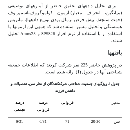
برای تحلیل داده­های تحقیق حاضر از آماره­های توصیفی
(میانگین، انحراف معیار)،آزمون کولموگروف-اسمیرنوف
(جهت سنجش پیش فرض نرمال بودن توزیع داده­ها)، ماتریس
همبستگی و تحلیل مسیر استفاده شد که همه­ی این آزمون­ها
با
Amos23
SPSS26
استفاده از با استفاده از نرم افزار
و
تحلیل
شدند.
یافته­ها
در پژوهش حاضر 225 نفر شرکت کردند که اطلاعات جمعیت­
شناختی آن­ها در جدول (1) ارائه شده است.
جدول1. ویژگی­های جمعیت شناختی شرکت­کنندگان از نظر سن، تحصیلات و
داشتن فرزند
متغیر
فراوانی
درصد
درصد
فراوانی
تجمعی
سن
20-30
71
6/31
6/31