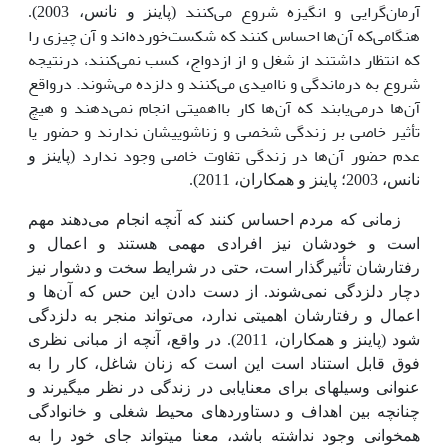
آرمان‌گرایی
و انگیزه شروع می‌کنند
(پاینز و نانس، 2003).
هنگامی‌که آن‌ها احساس کنند که شکست‌خورده‌اند و آن چیزی را
که انتظار داشتند از شغل و از ازدواج
کسب نمی‌کنند، درنتیجه
،
شروع به درماندگی و ناامیدی می‌کنند و دلزده می‌شوند. درواقع
آن‌ها درمی‌یابند که آن‌ها کار بااهمیتی انجام نمی‌دهند و هیچ
تأثیر خاصی بر زندگی شخصی و زناشویی­شان ندارند و حضور یا
عدم حضور آن‌ها در زندگی تفاوت خاصی وجود ندارد
(پاینز و
نانس، 2003؛ پاینز و همکاران، 2011).
زمانی که مردم احساس کنند که آنچه انجام می‌دهند مهم
است
و خودشان نیز افرادی مهمی هستند و اعمال و
رفتارشان تأثیرگذار است، حتی در شرایط سخت و دشوار نیز
دچار دلزدگی نمی‌شوند. از دست دادن
این حس که آن‌ها و
اعمال و رفتارشان اهمیتی ندارد،
می‌تواند منجر به دلزدگی
شود (پاینز و همکاران، 2011).
در واقع، آنچه از مبانی نظری
فوق قابل استناد است این است که زنان شاغل، کار را به
عنوانی وسیله­ای برای معنایابی در زندگی در نظر می­گیرند و
چنانچه بین اهداف و دستاوردهای محیط شغلی و خانوادگی
همخوانی وجود نداشته باشد، معنا می­تواند جای خود را به