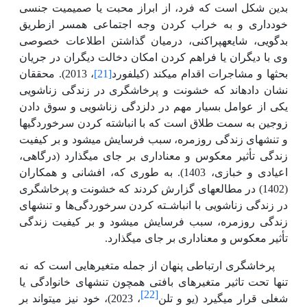
بدین شکل است که فرد، از ابراز محبت یا صمیمیت جنسی
خودداری و به خراب کردن وجه اجتماعی همسر ازطریق
بدگویی، شایعه­پراکنی، درمیان گذاشتن اطلاعات خصوصی
وی با دیگران یا فراهم کردن امکان دخالت دیگران در جریان
بحث­ها و مشاجرات اقدام می­کند (کیلفورد
[21]
، 2013). محققان
نشان داده­اند که خشونت و پرخاشگری در زندگی زناشویی
یکی از عوامل بسیار مهم در دلزدگی زناشویی و سوق دادن
زوجین به سمت طلاق است که با انباشته کردن سرخوردگی­ها
و تنش­های زندگی روزمره، سبب فرسایش می­شود و بر کیفیت
زندگی تأثیر معکوس و معناداری بر جای می­گذارد (درگاهی،
اعیادی و خبازی، 1403). به طوری که، افشانی و همکاران
(1402) در مطالعه­ای گزارش کردند که
خشونت و پرخاشگری
در زندگی زناشویی با انباشـته کردن
سرخوردگی
ها و تنش­های
زندگی روزمره، سبب فرسایش می­شود و بر کیفیت زندگی
تأثیر معکوس و معناداری بر جای می­گذارد.
پرخاشگری ارتباطی پنهان از جمله متغیرهایی است که
نه
تنها تحت تاثیر متغیرهای بافتی همچون تنش­های خانوادگی یا
[22]
شغلی قرار می­گیرد (یو و تلن
، 2023)، خود نیز می­تواند بر