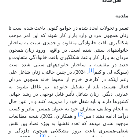
اصل مقاله
مقدمه
تغییر و تحولات ایجاد شده در جوامع کنونی باعث شده است تا
زنان همچون مردان وارد بازار کار شوند که این امر موجب
شکل­گیری بافت خانوادگی متفاوت و جدیدی نسبت به ساختار
خانواده­های سنتی شده است. در واقع،
ورود زنان همچون
مردان به بازار کار باعث شکل­گیری بافت خانوادگی متفاوت و
جدید در مقایسه با ساختار خانواده­های سنتی شده است
[1]
(سونگ، لی و کیم
، 2024). در چنین حالتی،
زنان شاغل علی
رغم این­که در کارهای خارج از محیط خانه همچون مردان
فعال هستند، باید از تشکیل خانواده
نیز غافل نشوند. به
عبارتی دیگر،
زنان شاغل تأثیر قابل توجهی در رشد جهانی
کشورها دارند و باید شغل خود را مدیریت کنند و در عین حال
به انجام وظایف متعارف خود به عنوان همسر، مادر و کسب
[2]
درآمد ادامه دهند
(
امین
و همکاران، 2022
). نتیجه مطالعات
موجود نشان می­دهد که تعدد نقش­ها به ویژه تضاد بین نقش
شغلی-همسری باعث بروز مشکلاتی همچون دلزدگی و
[3]