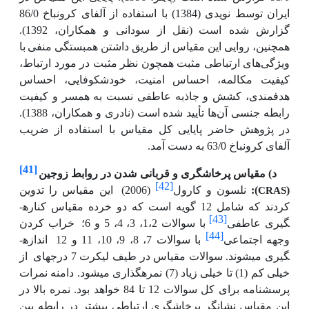
ایران توسط نویدی (1384) با استفاده از آلفای کرونباخ 86/0
گزارش شده است
(نقل از سودانی و همکاران، 1392).
همچنین، روایی این مقیاس از طریق داشتن همبستگی منفی
با
ویژگی‌های ارتباطی مثبت همچون نظر مثبت در مورد ارتباط،
کیفیت مکالمه، احساس امنیت، خودشکوفایی، احساس
هدفمندی، کشش و جاذبه عاطفی نسبت به همسر و کیفیت
رابطه جنسی آن‌ها تأیید شده است (نادری و همکاران، 1388).
در پژوهش حاضر پایایی کل مقیاس با استفاده از ضریب
آلفای کرونباخ 63/0 به دست آمد.
[41]
د) مقیاس پرخاشگری و قربانی شدن در روابط زوجین
[42]
CRAS
(
):
نلسون و کارول
(2006)
این مقیاس را تدوین
کردند که شامل 12 گویه است که دو خرده مقیاس کناره­
[43]
گیری عاطفی
با سوالات 1،2، 3، 4، 5 و 6؛
خراب کردن
[44]
وجهه اجتماعی
با سوالات 7، 8، 9، 10، 11 و 12
اندازه­
گیری می­شوند. سوالات مقیاس در طیف لیکرت 7 درجه­ای
از
خیلی کم (1) تا خیلی زیاد (7) نمره­گذاری می­شود. دامنه نمرات
پرسشنامه برای کل سوالات 12 تا 84 خواهد بود. نمره بالا در
این مقیاس نشانگر پرخاشگری ارتباطی بیشتر در رابطه بین