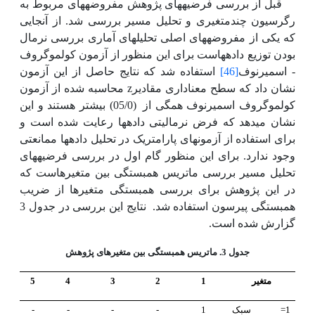
قبل از بررسی فرضیه­های پژوهش مفروضه­های مربوط به
رگرسیون چندمتغیری و تحلیل مسیر بررسی شد. از آنجایی
که یکی از مفروضه­های اصلی تحلیل­های آماری بررسی نرمال
بودن توزیع داده­هاست برای این منظور از آزمون کولموگروف
- اسمیرنوف
[46]
استفاده شد که نتایج حاصل از این آزمون
z
نشان داد که سطح معناداری مقادیر
محاسبه شده از آزمون
کولموگروف اسمیرنوف همگی از
(05/0) بیشتر هستند و این
نشان می­دهد که فرض نرمالیتی داده­ها رعایت شده است و
برای استفاده از آزمون­های پارامتریک در تحلیل داده­ها ممانعتی
وجود ندارد. برای این منظور گام اول در بررسی فرضیه­­های
تحلیل مسیر بررسی ماتریس همبستگی بین متغیرهاست که
در این پژوهش برای بررسی همبستگی متغیرها از ضریب
همبستگی پیرسون استفاده شد.
نتایج این بررسی در جدول 3
گزارش شده است.
جدول 3. ماتریس همبستگی بین متغیرهای پژوهش
متغیر
1
2
3
4
5
1= سبک
1
-
-
-
-