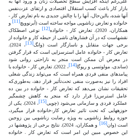
علی‌رغم اینکه افزایش سطح تحصیلات زنان و ورود آن­ها به
بازار کار باعث کسب استقلال اقتصادی و ارتقای عزت‌نفس
آنها شده، بااین‌حال، آن­ها را با چالش جدیدی به نام تعارض کار -
[11]
خانواده و تعارض زناشویی مواجه ساخته است (آبرنوویچ
و
[12]
همکاران، 2020). تعارض کار - خانواده
نوعی اصطکاک
نقش­هاست که در آن فشارهای ناشی از حیطه کار و خانواده از
[13]
برخی جهات متقابل و ناسازگار است (وانگ
، 2024).
تعارض کار - خانواده عامل استرس­زایی است که قرار گرفتن
در معرض آن ممکن است منجر به ناراحتی روانی شود
[14]
(ساندی، مولوتسی و ریوگا
، 2022). تعارض کار - خانواده با
پیامدهای منفی فردی همراه است که می
تواند زندگی شغلی
افراد را نیز به‌صورت منفی تحت‌تأثیر قرار دهد، به‌طوری‌که
تحقیقات نشان می‌دهد که
تعارض کار - خانواده
در بین ده
عامل استرس‌زا قرار دارد که منجر به کاهش چشمگیر
[15]
عملکرد فردی و سازمانی می‌شود (چویی
، 2024). یکی از
حوزه­هایی که تحت تاثیر تعارض کار-خانواده قرار می­گیرد،
حوزه روابط زناشویی به ویژه رضایت زناشویی بین زوجین
[16]
است (وان
و همکاران، 2024). نتایج برخی از پژوهش­ها در
–
این خصوص مبین این امر است که تعارض کار
خانواده