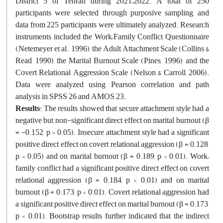
District 5 of Tehran during 2021–2022. A total of 250
participants were selected through purposive sampling, and
data from 225 participants were ultimately analyzed. Research
instruments included the Work–Family Conflict Questionnaire
(Netemeyer et al., 1996), the Adult Attachment Scale (Collins &
Read, 1990), the Marital Burnout Scale (Pines, 1996), and the
Covert Relational Aggression Scale (Nelson & Carroll, 2006).
Data were analyzed using Pearson correlation and path
analysis in SPSS 26 and AMOS 23.
Results
:
The results showed that secure attachment style had a
negative but non-significant direct effect on marital burnout (β
= -0.152, p > 0.05). Insecure attachment style had a significant
positive direct effect on covert relational aggression (β = 0.128,
p < 0.05) and on marital burnout (β = 0.189, p < 0.01). Work–
family conflict had a significant positive direct effect on covert
relational aggression (β = 0.184, p < 0.01) and on marital
burnout (β = 0.173, p < 0.01). Covert relational aggression had
a significant positive direct effect on marital burnout (β = 0.173,
p < 0.01). Bootstrap results further indicated that the indirect