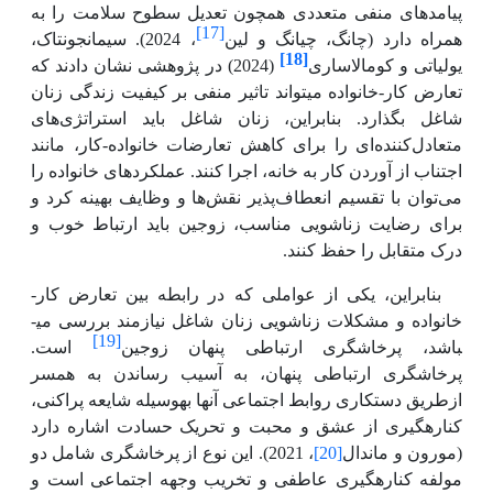
پیامدهای منفی متعددی همچون تعدیل سطوح سلامت را به
[17]
همراه دارد (چانگ، چیانگ و لین
، 2024).
سیمانجونتاک،
[18]
یولیاتی و کومالاساری
(2024)
در پژوهشی نشان دادند
که
تعارض کار-خانواده می­تواند تاثیر منفی بر کیفیت زندگی زنان
شاغل بگذارد.
بنابراین، زنان شاغل باید استراتژی‌های
متعادل‌کننده‌ای را برای کاهش تعارضات خانواده-کار، مانند
اجتناب از آوردن کار به خانه، اجرا کنند. عملکردهای خانواده را
می‌توان با تقسیم انعطاف‌پذیر نقش‌ها و وظایف بهینه کرد
و
برای رضایت زناشویی مناسب، زوجین باید ارتباط خوب و
درک متقابل را حفظ کنند.
بنابراین، یکی از عواملی که در رابطه بین تعارض کار-
خانواده و مشکلات زناشویی زنان شاغل نیازمند بررسی می­
[19]
باشد، پرخاشگری ارتباطی پنهان زوجین
است.
پرخاشگری ارتباطی پنهان، به آسیب رساندن به همسر
ازطریق دستکاری روابط اجتماعی آنها به­وسیله شایعه پراکنی،
کناره­گیری از عشق و محبت و تحریک حسادت اشاره دارد
(مورون و ماندال
[20]
، 2021). این نوع از پرخاشگری شامل دو
مولفه کناره­گیری عاطفی و تخریب وجهه اجتماعی است و