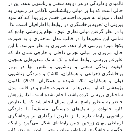
ناامیدی و دلزدگی در هر دو بعد شغلی و زناشویی بدهد. این در
حالی است که بنا بر مبانی روانشناسی ناکامی در رسیدن به
اهداف می­تواند به صورت احساس خشم بروز پیدا کند که نمود
بیرونی آن تجربه پرخاشگری در روابط با اطرافیان است. لذا،
با در نظر گرفتن مبانی نظری فوق، انجام پژوهشی جامع که
تمامی این متغیرها را در قالب مدل ساختاری و به صورت
یکجا مورد بررسی قرار دهد، ضروری به نظر می­رسد. با این
حال، مروری بر مبانی تجربی داخلی و خارجی نشان داد که
علی­رغم بررسی روابط ساده و تک به تک متغیرهایی همچون
کیفیت زندگی شغلی و زناشویی و نقش آنها در بروز
پرخاشگری (خزاعی و همکاران، 1400) و دلزدگی زناشویی
(وان و همکاران، 202؛ شینده و همکاران، 2023) تاکنون
پژوهشی که این متغیرها را به صورت جامع و در قالب مدل
ساختاری بررسی کرده باشد، انجام نشده است. لذا، پژوهش
حاضر به منظور پاسخ به این سوال انجام شد که آیا تعارض
کار- خانواده و سبک‌های دلبستگی مستقیماً با دلزدگی
زناشویی رابطه دارند یا از طریق اثرگذاری بر پرخاشگری
ارتباطی پنهان زوجین چنین رابطه‌ای شکل می‌گیرد و اینکه
چگونه پرخاشگری ارتباطی پنهان زوجین رابطه تعارض کار-