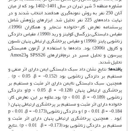
مشاوره منطقه 5 شهر تهران در سال 1401-1402 بود که از میان
آنان 250 نفر به روش نمونه‌گیری هدفمند انتخاب شدند و در
نهایت داده‌های 225 نفر تحلیل شد. ابزارهای پژوهش شامل
پرسشنامه تعارض کار-خانواده نت‌مایر و همکاران (1996)،
مقیاس دلبستگی بزرگسال کولینز و رید (1990)، مقیاس دلزدگی
زناشویی پاینز (1996) و مقیاس پرخاشگری ارتباطی پنهان نلسون
و کارول (2006) بود. داده‌ها با استفاده از آزمون همبستگی
پیرسون و تحلیل مسیر در نرم‌افزارهای
SPSS26
و
Amos23
تحلیل شدند
.
یافته‌ها
:
نتایج نشان داد سبک دلبستگی ایمن دارای اثر منفی و
مستقیم بر دلزدگی زناشویی بود
(
β = -0.152
،
p < 0.05
) .
همچنین، سبک دلبستگی ناایمن دارای اثر مثبت و مستقیم بر
پرخاشگری ارتباطی پنهان (
β = -0.128
،
p < 0.05
)و دلزدگی
زناشویی
(
β = -0.189
،
p < 0.01
) بود.علاوه بر این، تعارض کار
–
خانواده دارای اثر مثبت و مستقیم بر پرخاشگری ارتباطی پنهان
(
β = -0.184
،
p < 0.01
) و دلزدگی زناشویی(
β = -0.173
،
p < 0.01
)بود . همچنین، پرخاشگری ارتباطی پنهان دارای اثر مثبت و
مستقیم بر دلزدگی زناشویی بود(
β = -0.173
،
p < 0.01
) .نتایج