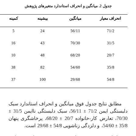
جدول 2. میانگین و انحراف استاندارد متغیرهای پژوهش
انحراف معیار
میانگین
بیشینه
کمینه
5
24
56/11
71/2
16
43
70/30
31/5
10
48
68/20
20/7
38
82
54/60
35/8
37
100
29/68
54/8
مطابق نتایج جدول فوق میانگین و انحراف استاندارد سبک
دلبستگی ایمن 71/2
±
56/11، سبک دلبستگی ناایمن 31/5
±
70/30، تعارض کار-خانواده 20/7
±
68/20، پرخاشگری پنهان
35/8
±
54/60،
و دلزدگی زناشویی 54/8
±
29/68
است.