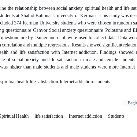
e the relationship between social anxiety, spiritual health and life sat
students at Shahid Bahonar University of Kerman . This study was desc
 included 374 Kerman University students who were chosen in random s
 questionnaire, Canvor Social anxiety questionnaire, Polotsine and Ell
on questionnaire by Dainer and et.al. were used to collect data. Data we
n correlation and multiple regressions. Results showed significant relati
health and life satisfaction with Internet addiction. Findings showed 
te of social anxiety and life satisfaction in male and female students.
 was higher than male students and male students were more Internet 
iritual health, life satisfaction, Internet addiction, students.
Engli
Spiritual Health
life satisfaction
Internet addiction
Students