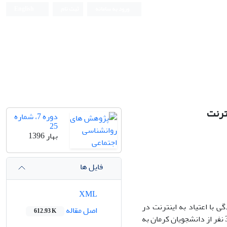
ورود به سامانه
ثبت نام
English
ترنت
دوره 7، شماره
25
بهار 1396
فایل ها
XML
با اعتیاد به اینترنت در
اصل مقاله
612.93 K
دانشجویان می باشد. روش تحقیق توصیفی از نوع همبستگی است.برای انجام تحقیق ، 374 نفر از دانشجویان کرمان به