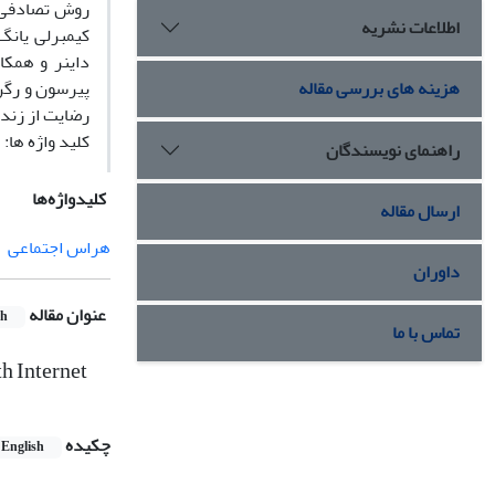
روش تصادفی _
اطلاعات نشریه
هزینه های بررسی مقاله
پیرسون و رگر
رضایت از زندگ
کلید واژه ها:
راهنمای نویسندگان
کلیدواژه‌ها
ارسال مقاله
هراس اجتماعی
داوران
عنوان مقاله
sh
تماس با ما
th Internet
چکیده
English