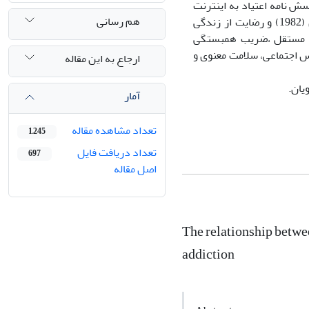
 نامه اعتیاد به اینترنت
هم رسانی
کیمبرلی یانگ (1996)، هراس اجتماعی کانور (2004)، سلامت معنوی پولوتزین و الیسون (1982) و رضایت از زندگی
اینر و همکاران (1985) استفاده گردیده است. برای تحلیل داده ها از آزمون های t مستقل ،ضریب همبستگی
س اجتماعی، سلامت معنوی و
ارجاع به این مقاله
یان.
آمار
تعداد مشاهده مقاله
1,245
تعداد دریافت فایل
697
اصل مقاله
The relationship between
addiction