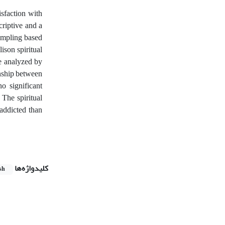
isfaction with
riptive and a
ampling based
ison spiritual
re analyzed by
onship between
no significant
 The spiritual
addicted than
کلیدواژه‌ها
sh