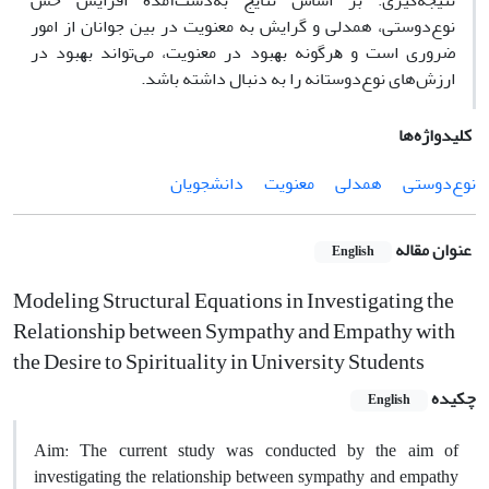
نتیجه‌گیری: بر اساس نتایج به‌دست‌آمده افزایش حس
نوع‌دوستی، همدلی و گرایش به معنویت در بین جوانان از امور
ضروری است و ﻫﺮﮔﻮﻧﻪ ﺑﻬﺒﻮد در ﻣﻌﻨﻮﯾﺖ، می‌تواند ﺑﻬﺒﻮد در
ارزش‌های نوع‌دوستانه را به دنبال داشته باشد.
کلیدواژه‌ها
نوع‌دوستی
همدلی
معنویت
دانشجویان
عنوان مقاله
English
Modeling Structural Equations in Investigating the
Relationship between Sympathy and Empathy with
the Desire to Spirituality in University Students
چکیده
English
Aim: The current study was conducted by the aim of
investigating the relationship between sympathy and empathy