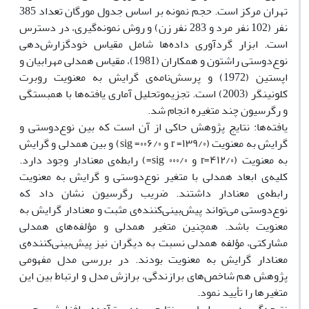
تهران مرکز است. حجم نمونه بر اساس جدول مورگان تعداد 385
نفر (102 نفر مرد و 283 نفر زن) و روش نمونه‌گیری، در دسترس
است. ابزار گردآوری داده‌ها شامل مقیاس خود‌گزارش‌دهی
نوع‌دوستی راشتون و همکاران (1981)، مقیاس همدلی مهرابیان و
اپستین (1972) و پرسش‌نامه‌ی گرایش به معنویت روبرت
کلونینگر (2003) است. تجزیه‌وتحلیل آماری یافته‌ها با همبستگی
و رگرسیون چند متغیره انجام شد.
یافته‌ها: نتایج پژوهش حاکی از آن است که بین نوع‌دوستی و
گرایش به معنویت (۱۳۹/۰= r و ۰۰۶/۰= sig) و بین همدلی و گرایش
به معنویت (۴۱۲/۰=r و ۰۰۰/۰ sig=) رابطه‌ی معنادار وجود دارد.
کلیه‌ی ابعاد همدلی با متغیر نوع‌دوستی و گرایش به معنویت
رابطه‌ی معنادار داشتند. ضریب رگرسیون نشان داد که
نوع‌دوستی می‌تواند پیش‌بینی‌کننده‌ی مثبت و معنادار گرایش به
معنویت باشد. همچنین متغیر همدلی و مؤلفه‌های همدلی
مشارکتی، مؤلفه همدلی نسبت به دیگران نیز پیش‌بینی‌کننده‌ی
معنادار گرایش به معنویت بودند. در بررسی مدل مفهومی
پژوهش هم شاخص‌های برازندگی، برازش مدل و ارتباط بین این
متغیرها را تأیید نمود.