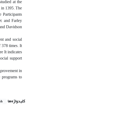
studied at the
h in 1395. The
 Participants
t, and Farley
 and Davidson
nt and social
 378 times. It
e It indicates
social support
improvement in
e programs to
کلیدواژه‌ها
sh