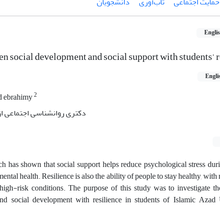
حمایت اجتماعی
تاب‌آوری
دانشجویان
Engli
n social development and social support with students’ r
Engli
2
 ebrahimy
دکتری روانشناسی اجتماعی از
rch has shown that social support helps reduce psychological stress dur
mental health. Resilience is also the ability of people to stay healthy, with
 high-risk conditions. The purpose of this study was to investigate th
nd social development with resilience in students of Islamic Azad 