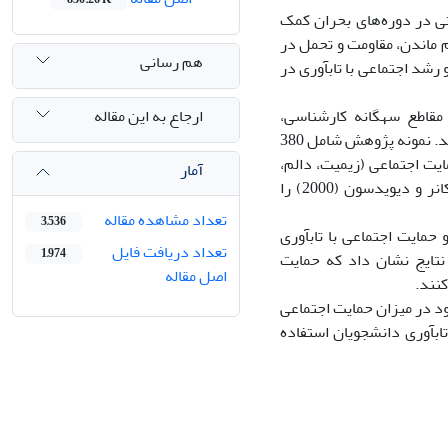
 در دوره‌های بحران کمک
لم ماندن، مقاومت و تحمل در
هم رسانی
د اجتماعی با تاب­آوری در
ارجاع به این مقاله
قاطع سه­گانه کارشناسی،
کارشناسی ارشد و دکترای دانشگاه آزاد اسلامی واحد رودهن در سال 1395 تشکیل دادند. نمونه پژوهش شامل 380
یت اجتماعی (زیمیت، دالم،
آمار
زمیت و فارلی 1998)، مقیاس رشد اجتماعی واینلند (ادگار، 1953) و مقیاس تاب‌آوری کانر و دیویدسون (2000) را
تعداد مشاهده مقاله
3,536
ایت اجتماعی با تاب­آوری
تعداد دریافت فایل
1,974
دی 378 معنادار است. همچنین نتایج نشان داد که حمایت
اصل مقاله
ود در میزان حمایت اجتماعی
اب­آوری دانشجویان استفاده