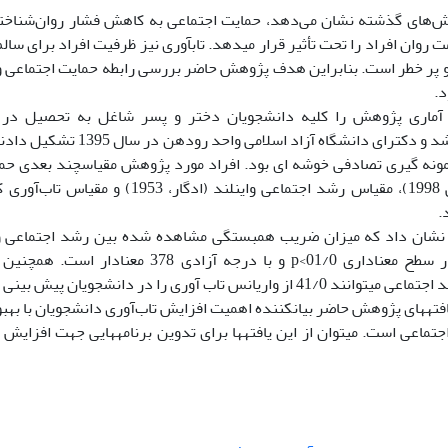
های گذشته نشان می‌دهد، حمایت اجتماعی به کاهش فشار روان‌شناختی
ت روان افراد را تحت تأثیر قرار می­دهد. تاب­آوری نیز ظرفیت افراد برای سا
 پر خطر است. بنابراین هدف پژوهش حاضر بررسی رابطه حمایت اجتماعی و رش
د.
آماری پژوهش را کلیه دانشجویان دختر و پسر شاغل به تحصیل در م
مونه گیری تصادفی خوشه ای بود. افراد مورد پژوهش مقیاس­چند بعدی حما
.
نشان داد که میزان ضریب همبستگی مشاهده شده بین رشد اجتماعی و حم
دانشجویان در سطح معناداری 01/0>p و با درجه آزا
 از واریانس تاب آوری را در دانشجویان پیش بینی کنند.
فته­های پژوهش حاضر بیان­کننده اهمیت افزایش تاب‌آوری دانشجویان با بهب
ماعی است. می­توان از این یافته­ها برای تدوین برنامه­هایی جهت افزایش ت