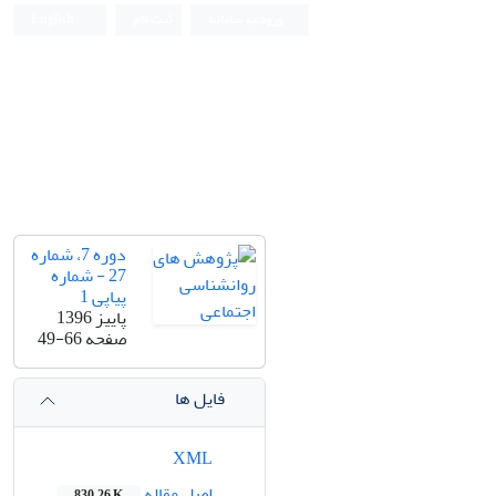
ورود به سامانه
ثبت نام
English
دوره 7، شماره
27 - شماره
پیاپی 1
پاییز 1396
صفحه
49-66
فایل ها
XML
اصل مقاله
830.26 K