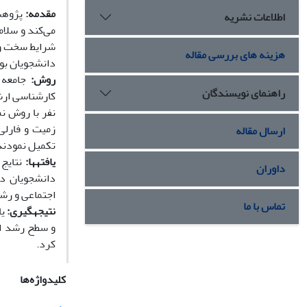
مقدمه:
پژوهش‌
اطلاعات نشریه
می‌کند و سلام
‌شرایط سخت و
هزینه های بررسی مقاله
دانشجویان بو
روش:
جامعه 
راهنمای نویسندگان
نفر با روش ن
ارسال مقاله
تکمیل نمودند
یافته­ها:
نتایج 
داوران
اجتماعی و رشد اجتماعی میتوانند 41/0
تماس با ما
نتیجه­گیری:
یا
و سطح رشد اجت
کرد.
کلیدواژه‌ها