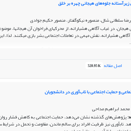
ان داشته است.
 زیرآستانه جلوه‌های هیجانی چهره بر خلق
ضا سلطانی شال، منصوره نیکوگفتار، منصور حکیم جوادی
 هیجان، در غیاب آگاهیِ هشیارانه، از محرک­های فراخوان آن هیجان­ها، موض
گاهی هشیارانه، نقش مهمی در تعاملات اجتماعی بشر بازی می­کنند. لذا، این 
.
طالعه­ی نیمه تجربی که روی دانشجویان دانشگاه گیلان انجام شد پس از 
خلق مثبت و منفی، افراد به صورت ت
اصل مقاله
528.95 K
نشان­دهنده تایید فرضیه­های پژوهش بود. چهره­های زیرآستانه­ای شاد، خ
غمگین، خلق منفی را افزایش و خلق مثبت را کاهش می­دهند.
اک زیرآستانه­ای چهره­ها، در خلق جاری افراد در آزمایشگاه تأثیرگذار است، ل
ویان استفاده کرد.
ماعی و حمایت اجتماعی با تاب‌آوری در دانشجویان
، محمد ابراهیم مداحی
:
پژوهش‌های گذشته نشان می‌دهد، حمایت اجتماعی به کاهش فشار روان‌شن
­دهد. تاب­آوری نیز ظرفیت افراد برای سالم ماندن، مقاومت و تحمل در ‌شر