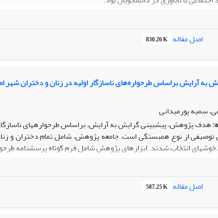
اجتماعی با تاب­آوری در دانشجویان بود.
اری پژوهش را کلیه دانشجویان دختر و پسر شاغل به تحصیل در مقاطع سه­گ
رودهن در سال 1395 تشکیل دادند. نمو
جتماعی واینلند (ادگار، 1953) و مقیاس تاب‌آوری کانر و دیویدسون (2000) را تکمیل نمودند.
اصل مقاله
830.26 K
ته­های پژوهش حاضر بیان­کننده اهمیت افزایش تاب‌آوری دانشجویان با بهب
تدوین برنامه­هایی جهت افزایش تاب­آوری دانشجویان استفاده کرد.
ش به آرایش براساس طرحواره‌های ناسازگار اولیه در زنان و دختران شهر ا
می، سمیه پورمیدانی
:
هدف پژوهش، پیش­بینی گرایش به آرایش، براساس طرحواره­های ناسازگار 
انتخاب شدند. ابزارهای پژوهش شامل فرم کوتاه پرسش­نامه طرحواره ­(یانگ، 2005) و گرایش به آرایش (اکبری و همکا
ای پژوهش توسط ضریب همبستگی پیرسون و رگرسیون گام به گام، مورد بر
 حوزه بریدگی و طرد، با گرایش به آرایش رابطه معنادار دارد و می­تواند آن را پیش 
اصل مقاله
587.25 K