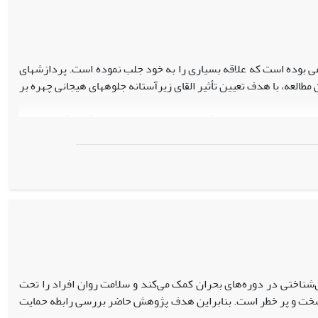
وعی بوده است که علاقه بسیاری را به خود جلب نموده است. پردازش­های
مطالعه، با هدف تعیین تأثیر القای زیرآستانه جلوه­های هیجانی چهره بر
جلب رضایت مشارکت­کنندگان و تکمیل پرسش­نامه دموگرافیگ و مقیاس
صادفی به سه گروه مداخله (15 نفر) تقسیم شدند و در سه گروه مداخله القای زیرآستانه جلوه­های هیجانی چهره بر خلق،
لق منفی را کاهش و خلق مثبت را افزایش می­دهند، همچنین چهره­های
ذا می­توان از نتایج این پژوهش در زمینه­های درمانی و بالینی اختلالات
اختی در دوره‌های بحران کمک می‌کند و سلامت روان افراد را تحت
ایط سخت و پر خطر است. بنابراین هدف پژوهش حاضر بررسی رابطه حمایت