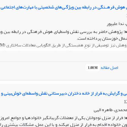
هوش فرهــنگی در رابطه بین ویژگـی‌های شخصیتی با مهارت‌های اجتماعی
 ندا علیپور
:
پژوهش حاضر به بررسی نقش واسطه­ای هوش فرهنگی در رابطه بین ویژگی
شمال خوزستان پرداخته است.
دند که از بین جامعه دانشجویان دانشگاه­های شمال خوزستان با روش نمونه­گ
 استفاده شد. تحلیل داده­ها توسط روش آماری معادلات ساختاری انجام گ
اصل مقاله
1.08 M
ی غیر معنی­دار و ارائه الگوی نهایی برازش خوبی حاصل گردید. همچنین ج
ها بیانگر این بود که ویژگی­های شخصیتی برون­گرایی، گشودگی و وجدانی
ی اثر غیرمستقیم مثبت داشتند. ویژگی شخصیتی روان­رنجوری به واسطه
ی و گرایش به فرار از خانه دختران دبیرستانی نقش واسطه‌ای خوش‌بینی و 
ساس یافته­های این پژوهش، ویژگی­های شخصیتی به واسطه هوش فرهنگی بر
محمدی، طاهره الهی
هاد می­شود که نظام­های آموزشی مانند دانشگاه­ها به منظور طراحی و برنا
:
فرار از منزل نوجوانان یکی از معضلات گریبان­گیر خانواده­ها و جوامع امر
خصیت و هوش فرهنگی فراگیران را سنجش کنند. در این راستا برگزاری همایش
 خانواده اقدام به فرار از منزل می­کند و با این عمل، مشکلات بیشتری را ه
ش، و مسابقات و ارائه فعالیت­های گروهی پیشنهاد می­شود.