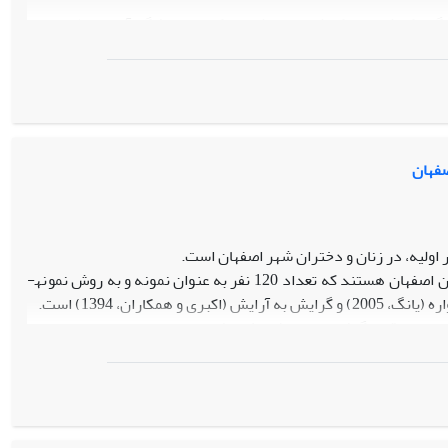
انه کارشناسی، کارشناسی ارشد و دکترای دانشگاه آزاد اسلامی واحد
نه پژوهش شامل 380 نفر با روش نمونه گیری تصادفی خوشه ای بود. افراد مورد پژوهش مقیاس­چند بعدی حمایت
نتایج نشان داد که میزان ضریب همبستگی مشاهده شده بین رشد اجتماعی و حمایت اجتماعی با تاب­آوری دانشجویان در سطح معناداری 01/0>p و با درجه
ود در میزان حمایت اجتماعی و سطح رشد اجتماعی است. می­توان از این
صفهان
اولیه، در زنان و دختران شهر اصفهان است.
پژوهش توصیفی از نوع همبستگی است. جامعه پژوهش، شامل تمام دختران و زنان اصفهان هستند که تعداد 120 نفر به عنوان نمونه و به روش نمونه­
ران، 1394) است.
رسی قرار گرفت. نتایج پژوهش نشان داد، از بین حوزه­های مختلف
بینی کند (01/0>P).