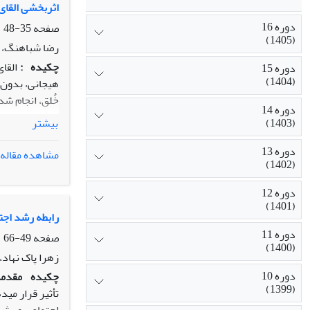
بین دانش­آموز
اثربخشی القای
دوره 16
صفحه
35-48
(1405)
رضا شباهنگ، ر
چکیده
:
القای
دوره 15
(1404)
هیجانی، بدون آ
خُلق، انجام شد
دوره 14
روش:
در این م
(1403)
بیشتر
صورت گرفت.
دوره 13
مشاهده مقاله
(1402)
یافته­ها:
نتایج 
زیرآستانه­ای 
دوره 12
نتیجه­گیری:
ادر
(1401)
خلقی در دانشج
رابطه رشد اجت
دوره 11
صفحه
49-66
(1400)
زهرا پاک نهاد
دوره 10
چکیده
مقدمه
(1399)
تأثیر قرار می