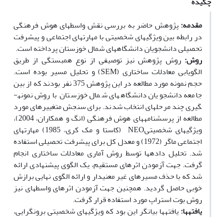
چکیده
مقدمه­:
پژوهش حاضر به بررسی نقش واسطه­ای هوش فرهنگی
در رابطه بین ویژگی­های شخصیتی با مهارت­های اجتماعی و پیشرفت
تحصیلی دانشجویان دانشگاه­های شمال خوزستان پرداخته است.
روش­:
روش پژوهش نیز توصیفی از نوع همبستگی از طریق
الگویابی معادلات ساختاری (SEM) و تحلیل مسیر بوده است.
حجم نمونه مورد مطالعه در این پژوهش 375 نفر بودند که از بین
جامعه دانشجویان دانشگاه­های شمال خوزستان با روش نمونه­
گیری چند مرحله­ای انتخاب شدند. برای سنجش متغییرهای مورد
مطالعه از پرسش­نامه­های هوش فرهنگی (انگ و همکاران، 2004)،
ویژگی­های شخصیتیNEO (کاستا و مک کری، 1985) مهارت­های
اجتماعی ماگر (1972) و معدل کل برای پیشرفت تحصیلی استفاده
شد. تحلیل داده­ها توسط روش آماری معادلات ساختاری انجام
گرفت. جهت آزمودن اثرهای مستقیم، یک الگوی پیشنهادی ارائه
شد که با حذف مسیرهای غیر معنی­دار و ارائه الگوی نهایی برازش
خوبی حاصل گردید. همچنین جهت آزمودن اثرهای واسطه­ای نیز
روش بوت استراپ مورد استفاده قرار گرفت.
یافته­ها­:
یافته­ها بیانگر این بود که ویژگی­های شخصیتی برون­گرایی،