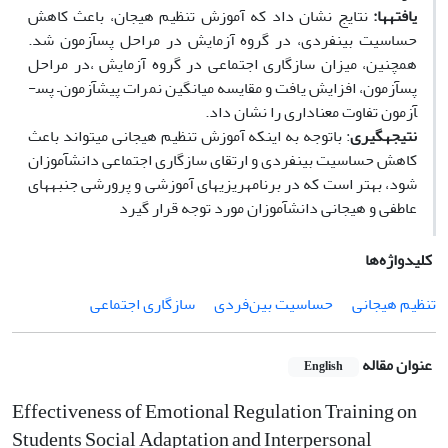
یافته­ها:
نتایج نشان داد که آموزش تنظیم هیجان، باعث کاهش
حساسیت بین­فردی، در گروه آزمایش در مراحل پس­آزمون شد.
همچنین، میزان سازگاری اجتماعی در گروه آزمایش ،در مراحل
پس­آزمون، افزایش یافت و مقایسه میانگین نمرات پیش­آزمون– پس­
آزمون تفاوت معناداری را نشان داد.
نتیجه­گیری
: باتوجه به اینکه آموزش تنظیم هیجانی می­تواند باعث
کاهش حساسیت بین­فردی و ارتقای سازگاری اجتماعی دانش­آموزان
شود، بهتر است که در برنامه­ریزی­های آموزشی و پرورشی جنبه­های
عاطفی و هیجانی دانش­آموزان مورد توجه قرار گیرد
کلیدواژه‌ها
تنظیم هیجانی
حساسیت بین‌فردی
سازگاری اجتماعی
عنوان مقاله
English
Effectiveness of Emotional Regulation Training on
Students Social Adaptation and Interpersonal