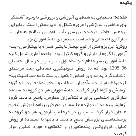
چکیده
مقدمه:
دستیابی به هدف­های آموزشی و پرورشی با وجود آشفتگی­
های عاطفی ـ سازشی امری مشکل و غیرممکن است، بنابراین
پژوهش حاضر درصدد بررسی تأثیر آموزش تنظیم هیجان بر
سازگاری اجتماعی و حساسیت بین­فردی دانش­آموزان بود.
روش:
این پژوهش از نوع نیمه­آزمایشی همراه با پیش­آزمون-پس­
آزمون با گروه آزمایش و گروه کنترل بود. جامعه آماری شامل کلیه
دانش­آموزان پسر مقطع متوسطه اول شهر تبریز در سال تحصیلی
96-1395 بود که به­ روش نمونه­گیری تصادفی چند مرحله­ای
انتخاب گردیدند و براساس تکمیل پرسش­نامه حساسیت بین­
فردی،30 نفر از دانش­آموزان، انتخاب و به­طور تصادفی در دو گروه
آزمایش و گواه قرار گرفتند. دانش­آموزان هر دو گروه به سیاهه
سازگاری اجتماعی برای دانش­آموزان مدارس، پاسخ دادند. گروه
آزمایش، به مدت دوازده جلسه، در معرض برنامه آموزش تنظیم
هیجان قرار گرفت، سپس در مرحله پس­آزمون، هر دو گروه به
پرسش­نامه­های پژوهش پاسخ دادند. داده­ها با استفاده از روش
تحلیل کوواریانس چندمتغیری و تک­متغیره مورد تحلیل قرار
گرفتند.