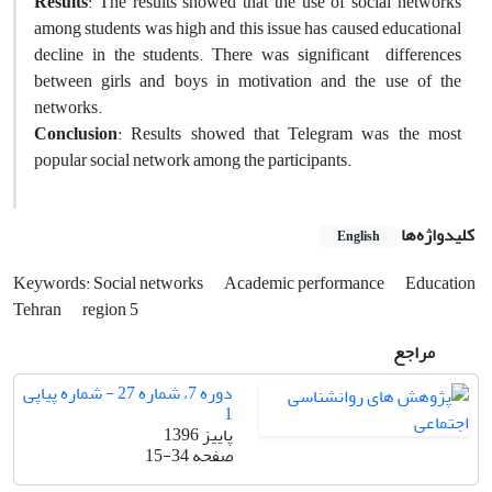
Results
: The results showed that the use of social networks
among students was high and this issue has caused educational
decline in the students. There was significant differences
between girls and boys in motivation and the use of the
networks.
Conclusion
: Results showed that Telegram was the most
popular social network among the participants.
کلیدواژه‌ها
English
Keywords: Social networks
Academic performance
Education
Tehran
region 5
مراجع
دوره 7، شماره 27 - شماره پیاپی
1
پاییز 1396
صفحه
15-34