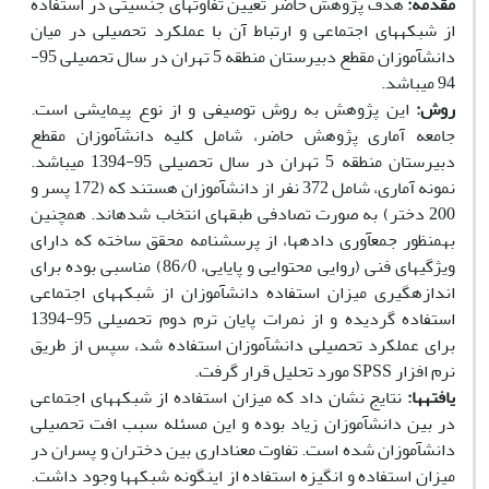
مقدمه:
هدف پژوهش حاضر تعیین تفاوت­های جنسیتی در استفاده
از شبکه­های اجتماعی و ارتباط آن با عملکرد تحصیلی در میان
دانش­آموزان مقطع دبیرستان منطقه 5 تهران در سال تحصیلی 95-
94 می­باشد.
روش:
این پژوهش به روش توصیفی و از نوع پیمایشی است.
جامعه آماری پژوهش حاضر، شامل کلیه دانش­آموزان مقطع
دبیرستان منطقه 5 تهران در سال تحصیلی 95-1394 می­باشد.
نمونه­ آماری، شامل 372 نفر از دانش­آموزان هستند که (172 پسر و
200 دختر) به صورت تصادفی طبقه­ای انتخاب شده­اند. همچنین
به­منظور جمع­آوری داده­ها، از پرسش­نامه محقق ساخته که دارای
ویژگی­های فنی (روایی محتوایی و پایایی، 86/0) مناسبی بوده برای
اندازه­گیری میزان استفاده دانش­آموزان از شبکه­های اجتماعی
استفاده گردیده و از نمرات پایان ترم دوم تحصیلی 95-1394
برای عملکرد تحصیلی دانش­آموزان استفاده شد، سپس از طریق
نرم افزار SPSS مورد تحلیل قرار گرفت.
یافته­ها:
نتایج نشان داد که میزان استفاده از شبکه­های اجتماعی
در بین دانش­آموزان زیاد بوده و این مسئله سبب افت تحصیلی
دانش­آموزان شده است. تفاوت معناداری بین دختران و پسران در
میزان استفاده و انگیزه استفاده از این­گونه شبکه­ها وجود داشت.