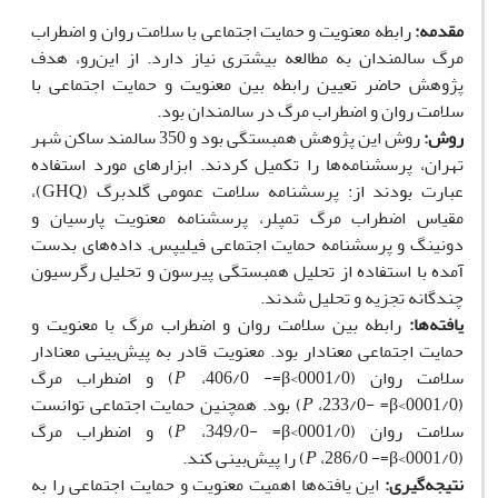
مقدمه:
رابطه معنویت و حمایت اجتماعی با سلامت روان و اضطراب
مرگ سالمندان به مطالعه بیشتری نیاز دارد. از این‌رو، هدف
پژوهش حاضر تعیین رابطه بین معنویت و حمایت اجتماعی با
سلامت روان و اضطراب مرگ در سالمندان بود.
روش:
روش این پژوهش همبستگی بود و 350 سالمند ساکن شهر
تهران، پرسشنامه‌ها را تکمیل کردند. ابزارهای مورد استفاده
عبارت بودند از: پرسشنامه سلامت عمومی گلدبرگ (GHQ)،
مقیاس اضطراب مرگ تمپلر، پرسشنامه معنویت پارسیان و
دونینگ و پرسشنامه حمایت اجتماعی فیلیپس. داده‌های بدست
آمده با استفاده از تحلیل همبستگی پیرسون و تحلیل رگرسیون
چندگانه تجزیه و تحلیل شدند.
یافته‌ها:
رابطه بین سلامت روان و اضطراب مرگ با معنویت و
حمایت اجتماعی معنادار بود. معنویت قادر به پیش‌بینی معنادار
سلامت روان (0001/0>
P
،406/0 -=β) و اضطراب مرگ
(0001/0>
P
،233/0- =β) بود. همچنین حمایت اجتماعی توانست
سلامت روان (0001/0>
P
،349/0- =β) و اضطراب مرگ
(0001/0>
،286/0 -=β) را پیش‌بینی کند.
P
نتیجه‌گیری:
این یافته‌ها اهمیت معنویت و حمایت اجتماعی را به