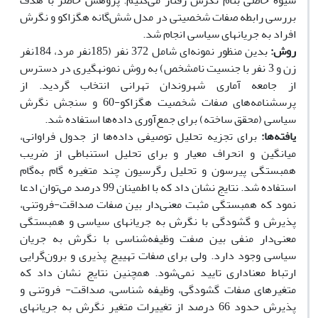
شیوة خاصی بنام نگرش رفتار می‌کنیم. پژوهش حاضر با هدف
بررسی رابطه صفات شخصیتی در مدل شش‌گانه هگزاکو و نگرش
افراد به جریان­های سیاسی انجام شد.
روش:
بدین منظور نمونه‌ای شامل 372 نفر (185نفر مرد، 184نفر
زن و 3 نفر با جنسیت نامشخص) به روش نمونه­گیری در دسترس
از جامعه آماری شهروندان تهرانی انتخاب گردید. از
پرسشنامه‌های صفات شخصیت هگزاکو-60 و سنجش نگرش
سیاسی (محقق ساخته) برای جمع‌آوری داده‌ها استفاده شد.
یافته‌ها:
برای تجزیه تحلیل توصیفی داده‌ها از جدول فراوانی،
میانگین و انحراف معیار و برای تحلیل استنباطی از ضریب
همبستگی پیرسون و تحلیل رگرسیون چند متغیره گام ‌به‌گام
استفاده شد. نتایج نشان داد که با اطمینان 99 درصد می‌توان ادعا
نمود که همبستگی مثبت معنی‌دار بین صفات صداقت-فروتنی،
پذیرش و گشودگی با نگرش به جریان­های سیاسی و همبستگی
معنی‌دار منفی بین صفت وظیفه‌شناسی با نگرش به جریان
سیاسی وجود دارد. ولی برای صفات تهییج ‌پذیری و برون‌گرایی
ارتباط معناداری تایید نمی‌شود. همچنین نتایج نشان داد که
متغیرهای صفات گشودگی، وظیفه شناسی، صداقت- فروتنی و
پذیرش حدود 66 درصد از تغییرات متغیر نگرش به جریان­های