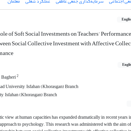
عی اجتماعی
سرمایه‌گذاری جمعی عاطفی
عملکرد شغلی
معلمان
Engli
le of Soft Social Investments on Teachers’ Performance
tween Social Collective Investment with Affective Collec
rmance
Engli
2
 Bagheri
ad University, Isfahan (Khorasgan) Branch
y, Isfahan (Khorasgan) Branch
stic view at human capacities has expanded dramatically in recent years in
approach to psychology. This research was administered with the aim of