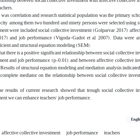
lationship between social collective investment with affective collective 
achers.
s correlation and research statistical population was the primary scho
an city, among them two hundred and ninety persons were selected using
ent were included social collective investment (Golparvar, 2017), affect
2017) and job performance (Vigoda-Gadot et al, 2007). Data were a
ficient and structural equation modeling (SEM).
hat there is a positive significant relationship between social collective 
tment and job performance (p<0.01), and between affective collective i
Results of structural equation modeling and mediation analysis indicated 
a complete mediator on the relationship between social collective inve
he results of current research showed that trough social collective i
tment we can enhance teachers’ job performance.
Engli
affective collective investment
job performance
teachers