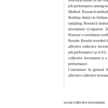
structural model of the re
job performance among te
Method: Research method wa
Borkhar district in Isfah
sampling. Research instrum
investment (Golparvar, 
Pearson’s correlation coef
Results: Results revealed t
affective collective inves
job performance (p<0.01). 
collective investment is 
performance.
Conclusion: In general, t
affective collective inves
social collective investment