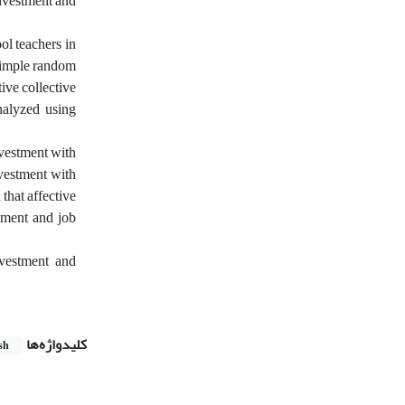
investment and
ol teachers in
 simple random
ive collective
nalyzed using
investment with
nvestment with
that affective
stment and job
nvestment and
کلیدواژه‌ها
sh