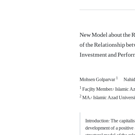
New Model about the Ro
of the Relationship be
Investment and Perfo
1
Mohsen Golparvar
Nahid
1
Facjlty Member/ Islamic Az
2
MA/ Islamic Azad Universit
Introduction: The capitali
development of a positive 