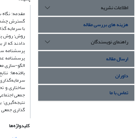
اطلاعات نشریه
مقدمه: نگاه 
گسترش چشمگیر
هزینه های بررسی مقاله
با سرمایه گذ
روش: روش پژو
راهنمای نویسندگان
دادند که از 
ارسال مقاله
الگو-سازی معادله ساخ
یافته‌ها: نت
داوران
ساختاری و تح
تماس با ما
جمعی اجتماعی
نتیجه‌گیری: 
گذاری جمعی عا
کلیدواژه‌ها