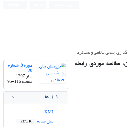
ورود به سامانه
ثبت نام
English
‌گذاری جمعی عاطفی و عملکرد
ن: مطالعه موردی رابطه
دوره 8، شماره
29
بهار 1397
صفحه
95-116
فایل ها
XML
اصل مقاله
737.5 K