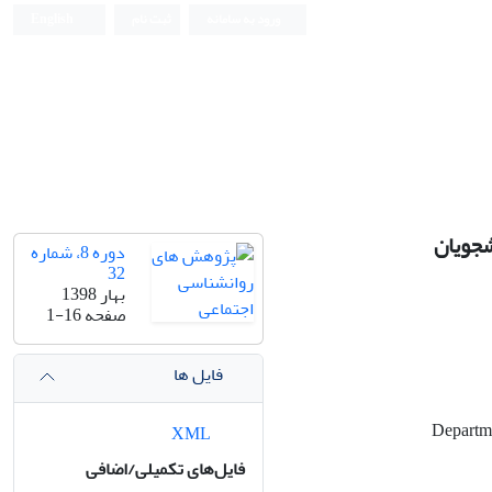
ورود به سامانه
ثبت نام
English
شجویان
دوره 8، شماره
32
بهار 1398
صفحه
1-16
فایل ها
XML
فایل‌های تکمیلی/اضافی