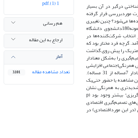
1 (1).pdf
ناختیِ درگیر در آن بسیار
رت مورد‌بررسی قرار گرفته
ده‌ها می‌شود؟ چنین تغییری
هم رسانی
همراستا با پاسخ جمع است یاعکس آن است؟ روش: جامعه دانشجویان دانشگاه‌، نمونه‌‌180دانشجوی دانشگاه
انتخابِ شرکت‌کننده‌ها در
ارجاع به این مقاله
مد. گرچه فرد مختار بود که
رامتریک را پیش روی گذاشت
آمار
 اثرگروه تصمیم‌گیری را به‌شکل معنادار
خش همرنگی‌اجتماعی افزایشی
تعداد مشاهده مقاله
پاسخ‌های4 مساله و برای همرنگی‌اجتماعب کاهشی 3مساله را تغییر دادند (تغییر معنادار 7مساله از 31 مساله).
3,101
‌‎ی یک علامت (در رایانه، بدون مشاهده یا حضور حتی‌یک
 تغییر دادند (p <0.05). خانم‌ها گرایش شدیدتری به همرنگی نشان
دادند، و درکل احتمالِ همرنگ شدن در مساله‌های مربوط به ”ریسک‌گریزی“ و ”ابهام‌گریزی“ بیشتر وجود بود (p
ری‌های تصمیم‌گیری اقتصادی
ی (در این مورداقتصادی) در