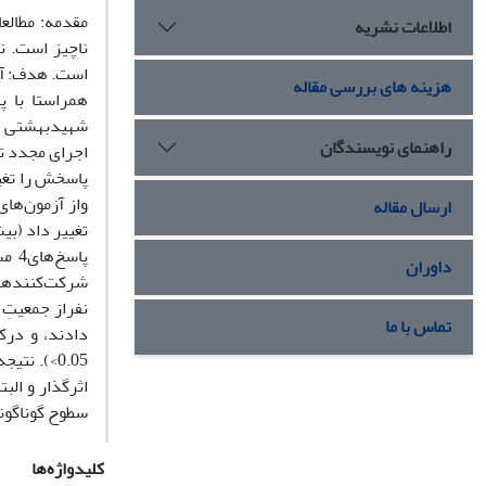
مقدمه: مطالع
اطلاعات نشریه
ناچیز است. ن
است. هدف: آیا
هزینه های بررسی مقاله
شهیدبهشتی به
راهنمای نویسندگان
اجرای مجدد تک
پاسخش را تغی
ارسال مقاله
تغییر داد (بی
داوران
تماس با ما
<0.05). 
اثرگذار و الب
سطوح گوناگونی
کلیدواژه‌ها