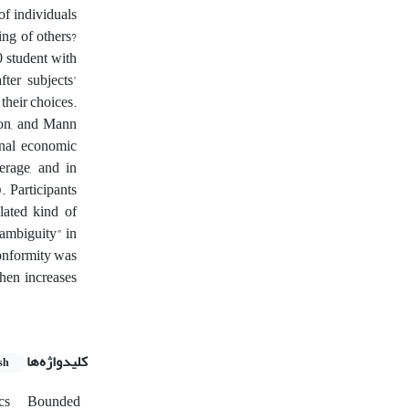
of individuals
ing of others?
0 student with
ter subjects'
their choices.
xon, and Mann
onal economic
erage, and in
 Participants
lated kind of
ambiguity" in
conformity was
when increases
کلیدواژه‌ها
sh
ics
Bounded