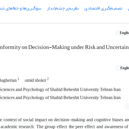
تصمیم‌گیری اقتصادی
نظریه‌ی چشم‌انداز
سوگیری‌ها و خطاهای شن
Engli
Conformity on Decision-Making under Risk and Uncertai
Engli
1
2
Bagherian
omid shokri
ciences and Psychology of Shahid Beheshti University Tehran Iran
ciences and Psychology of Shahid Beheshti University Tehran Iran
he context of social impact on decision-making and cognitive biases ar
r academic research. The group effect, the peer effect, and awareness of