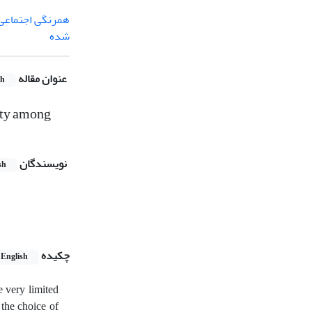
همرنگی اجتماعی
شده
عنوان مقاله
sh
nty among
نویسندگان
sh
چکیده
English
e very limited
 the choice of