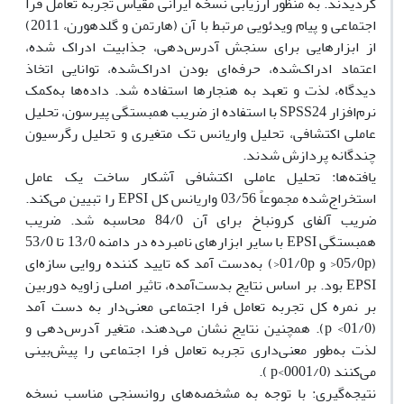
گردیدند. به منظور ارزیابی نسخه ایرانی مقیاس تجربه تعامل فرا
اجتماعی و پیام ویدئویی مرتبط با آن (هارتمن و گلدهورن، 2011)
از ابزارهایی برای سنجش آدرس‌دهی، جذابیت ادراک شده،
اعتماد ادراک‌شده، حرفه‌ای بودن ادراک‌شده، توانایی اتخاذ
دیدگاه، لذت و تعهد به هنجارها استفاده شد. داده‌ها به‌کمک
نرم‌افزار SPSS24 با استفاده از ضریب همبستگی پیرسون، تحلیل
عاملی اکتشافی، تحلیل واریانس تک متغیری و تحلیل رگرسیون
چندگانه پردازش شدند.
یافته‌ها: تحلیل عاملی اکتشافی آشکار ساخت یک‌ عامل
استخراج‌شده مجموعاً 03/56 واریانس کل EPSI را تبیین می‌کند.
ضریب‌ آلفای کرونباخ برای آن 84/0 محاسبه شد. ضریب
همبستگی EPSI با سایر ابزارهای نامبرده در دامنه 13/0 تا 53/0
(05/0p< و 01/0p<) به‌دست آمد که تایید کننده روایی سازه‌ای
EPSI بود. بر اساس نتایج بدست‌آمده، تاثیر اصلی زاویه دوربین
بر نمره کل تجربه تعامل فرا اجتماعی معنی‌دار به دست آمد
(01/0> p). همچنین نتایج نشان می‌دهند، متغیر آدرس‌دهی و
لذت به‌طور معنی‌داری تجربه تعامل فرا اجتماعی را پیش‌بینی
می‌کنند (0001/0>p ).
نتیجه‌گیری: با توجه به مشخصه‌های روانسنجی مناسب نسخه