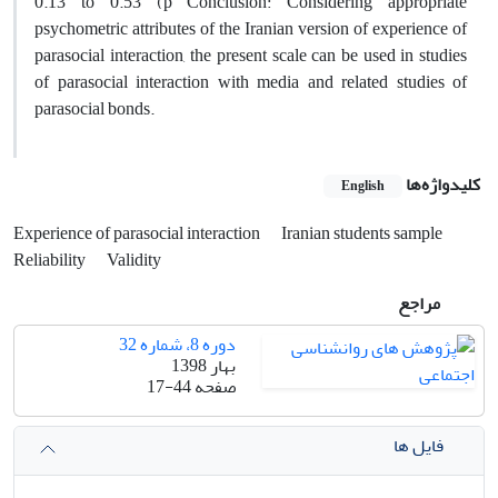
0.13 to 0.53 (p Conclusion: Considering appropriate
psychometric attributes of the Iranian version of experience of
parasocial interaction, the present scale can be used in studies
of parasocial interaction with media and related studies of
parasocial bonds.
کلیدواژه‌ها
English
Experience of parasocial interaction
Iranian students sample
Reliability
Validity
مراجع
دوره 8، شماره 32
بهار 1398
صفحه
17-44
فایل ها