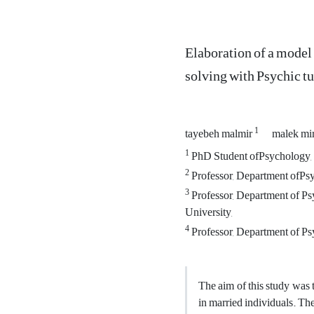
Elaboration of a model 
solving with Psychic t
1
tayebeh malmir
malek mi
1
PhD Student ofPsychology, 
2
Professor, Department ofPs
3
Professor, Department of Ps
University,
4
Professor, Department of Ps
The aim of this study was t
in married individuals. The