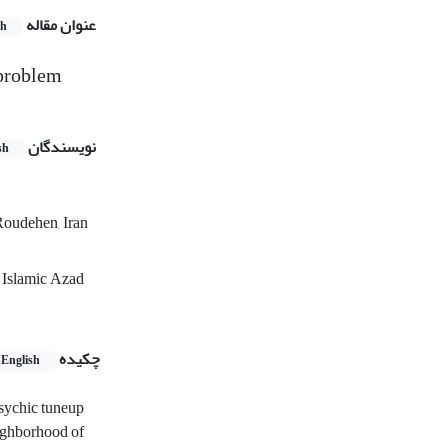
عنوان مقاله
sh
l problem
نویسندگان
sh
Roudehen, Iran
, Islamic Azad
چکیده
English
Psychic tuneup
eighborhood of