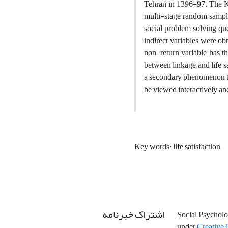
Tehran in 1396-97. The K
multi-stage random samplin
social problem solving ques
indirect variables were o
non-return variable has the
between linkage and life sat
a secondary phenomenon that
be viewed interactively an
Key words: life satisfaction
اشتراک خبرنامه
Social Psycholo
under
Creative 