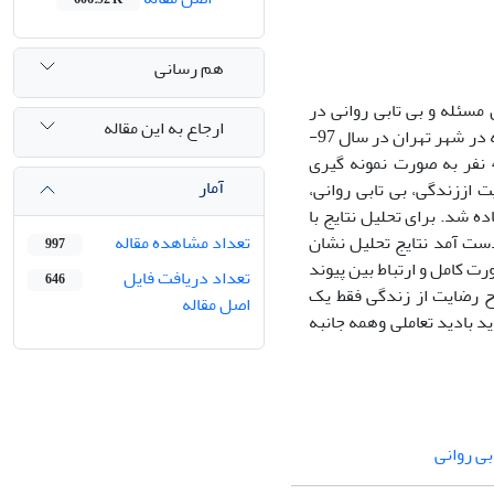
هم رسانی
سئله و بی تابی روانی در
ارجاع به این مقاله
افراد متاهل بود. جامعه آماری در این پژوهش افراد متاهل مراجعه کننده به سرای محله در شهر تهران در سال 97-
1396 بودند ، برای مشخص شدن حجم نمونه از روش کلاین استفاده شدو تعداد 480 نفر به صورت نمونه گیری
آمار
اززندگی، بی تابی روانی،
پرسشنامه تجدید نظر شده حل مسئله اجتماعی (SPSI-R )استفاده شد. برای تحلیل نتایج با
ستقیم متغیرها بدست آمد نتایج تحلیل نشان
تعداد مشاهده مقاله
997
ت کامل و ارتباط بین پیوند
تعداد دریافت فایل
646
ح رضایت از زندگی فقط یک
اصل مقاله
 بادید تعاملی وهمه جانبه
بی روانی