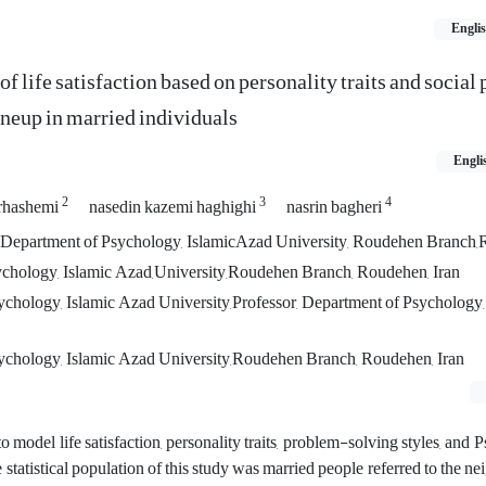
Engli
of life satisfaction based on personality traits and socia
uneup in married individuals
Engli
2
3
4
rhashemi
nasedin kazemi haghighi
nasrin bagheri
Department of Psychology, IslamicAzad University, Roudehen Branch,
ychology, Islamic Azad,University,Roudehen Branch, Roudehen, Iran
ychology, Islamic Azad University,Professor, Department of Psychology
ychology, Islamic Azad University,Roudehen Branch, Roudehen, Iran
o model life satisfaction, personality traits, problem-solving styles, and 
 statistical population of this study was married people referred to the n