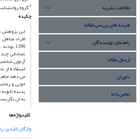
4
گروه روانشناسی
اطلاعات نشریه
چکیده
هزینه های بررسی مقاله
این پژوهش با
راهنمای نویسندگان
تصادفی چند م
ارسال مقاله
می دهد متغیر 
داوران
جویی و رضایت
پدیده ثانویه
تماس با ما
به ان نگریست
کلیدواژه‌ها
واژگان کلیدی: ر