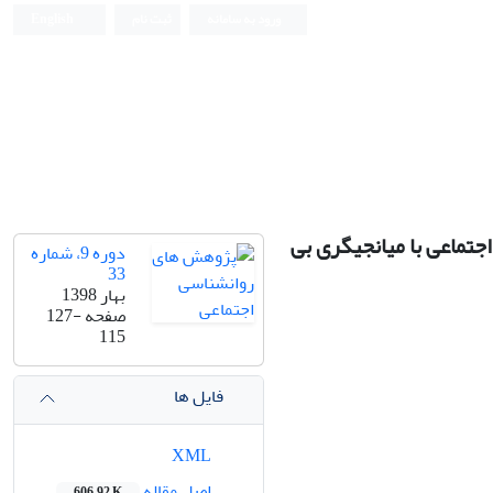
ورود به سامانه
ثبت نام
English
تماعی با میانجیگری بی
دوره 9، شماره
33
بهار 1398
صفحه
127-
115
فایل ها
XML
اصل مقاله
606.92 K