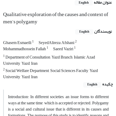
عنوان مقاله
English
Qualitative exploration of the causes and context of
men's polygamy
نویسندگان
English
1
2
Ghasem Esmaeili
SeyedAlireza Afshani
1
1
Mohammadhossein Fallah
Saeed Vaziri
1
Department of Consultation, Yazd Branch, Islamic Azad
University, Yazd, Iran
2
Social Welfare Department, Social Sciences Faculty, Yazd
University, Yazd, Iran
چکیده
English
Introduction: In different societies, an issue forms to different
ways at the same time, which is accepted or rejected. Polygamy
is a social and cultural issue that is different in its causes and
formations. The purpose of this study is to identify reasons and