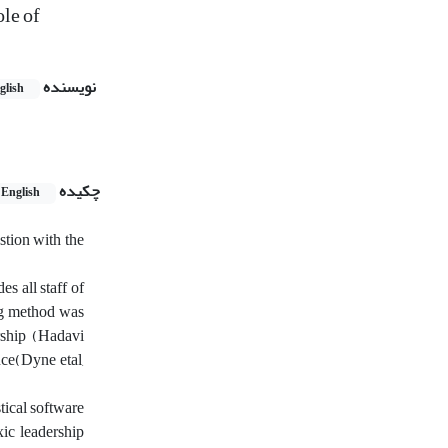
le of
نویسنده
glish
چکیده
English
stion with the
s all staff of
ng method was
ership (Hadavi
nce(Dyne etal,
tical software
ic leadership