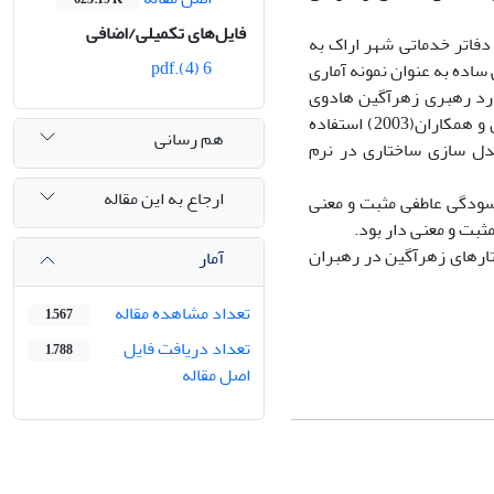
فایل‌های تکمیلی/اضافی
اتر خدماتی شهر اراک به
6 (4).pdf
مونه گیری تصادفی ساده به عنوان نمونه آماری
ارد رهبری زهرآگین هادوی
نژاد و روستایی(1395) ، فرسودگی عاطفی مزلاج و جکسون(1981) و سکوت سازمانی دین و همکاران(2003) استفاده
هم رسانی
دل سازی ساختاری در نرم
ارجاع به این مقاله
رسودگی عاطفی مثبت و معنی
بت و معنی دار بود.
ارهای زهرآگین در رهبران
آمار
تعداد مشاهده مقاله
1,567
تعداد دریافت فایل
1,788
اصل مقاله