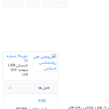
ورود به سامانه
ثبت نام
English
دوره 9، شماره
34
تابستان 1398
صفحه
103-
118
فایل ها
XML
ا نقش میانجی رفتارهای
اصل مقاله
623.19 K