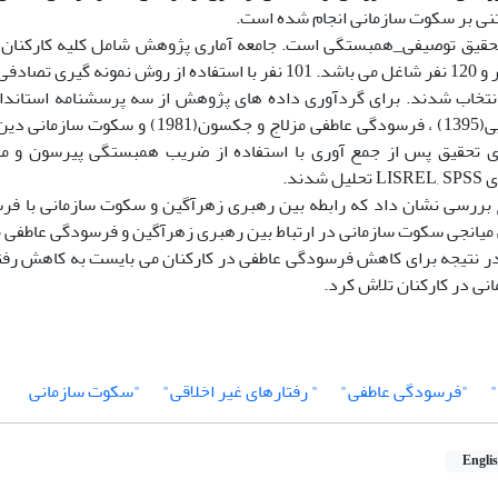
تنی بر سکوت سازمانی انجام شده است.
یق توصیفی_همبستگی است. جامعه آماری پژوهش شامل کلیه کارکنان دف
تعداد 27 دفتر و 120 نفر شاغل می باشد. 101 نفر با استفاده از روش ن
نتخاب شدند. برای گردآوری داده های پژوهش از سه پرسشنامه استاند
ی تحقیق پس از جمع آوری با استفاده از ضریب همبستگی پیرسون و م
شدند.
یج بررسی نشان داد که رابطه بین رهبری زهرآگین و سکوت سازمانی با ف
 میانجی سکوت سازمانی در ارتباط بین رهبری زهرآگین و فرسودگی عاطفی مث
در نتیجه برای کاهش فرسودگی عاطفی در کارکنان می بایست به کاهش رفت
نی در کارکنان تلاش کرد.
"فرسودگی عاطفی"
" رفتارهای غیر اخلاقی"
"سکوت سازمانی
Engli