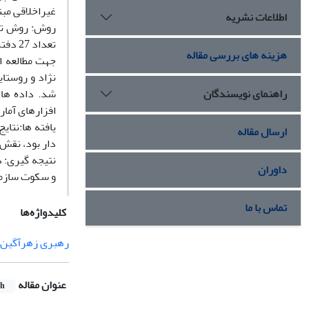
غیراخلاقی مب
اطلاعات نشریه
روش: روش تحق
هزینه های بررسی مقاله
جهت مطالعه ا
راهنمای نویسندگان
شد. داده ها
افزارهای آماری LISREL, SPSS تحلیل 
یافته ها:نتا
ارسال مقاله
دار بود، نقش
نتیجه گیری: 
داوران
و سکوت سازما
تماس با ما
کلیدواژه‌ها
رهبری زهرآگین"
عنوان مقاله
sh