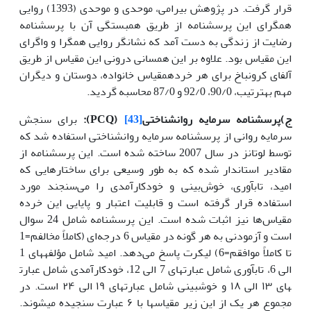
قرار گرفت. در پژوهش بیرامی، موحدی و موحدی (1393) روایی
همگرای این پرسشنامه از طریق همبستگی آن با پرسشنامه
رضایت از زندگی به دست آمد که نشانگر روایی همگرا و واگرای
این مقیاس بود. علاوه بر این همسانی درونی این مقیاس از طریق
آلفای کرونباخ برای هر خرده
مقیاس خانواده، دوستان و دیگران
مهم به
ترتیب، 90/0، 92/0 و 87/0 محاسبه گردید.
ج)پرسشنامه سرمایه روانشناختی
[43]
(
PCQ
):
برای سنجش
سرمایه روانی از پرسشنامه سرمایه روانشناختی استفاده شد که
توسط لوتانز در سال 2007 ساخته شده است. این پرسشنامه از
مقادیر استاندار شده که به طور وسیعی برای ساختارهایی که
امید، تاب
آوری، خوش‌بینی و خودکارآمدی را می‌سنجند مورد
استفاده قرار گرفته است و قابلیت اعتبار و پایایی این خرده
مقیاس‌ها نیز اثبات شده است. این پرسشنامه شامل 24 سوال
است و آزمودنی به هر گونه در مقیاس 6 درجه‌ای (کاملاً مخالفم=1
تا کاملاً موافقم=6) لیکرت پاسخ می‌دهد. امید شامل مؤلفه
های 1
الی 6، تاب
آوری شامل عبارت
های 7 الی 12، خودکارآمدی شامل عبارت
های ۱۳ الی ۱۸ و خوشبینی شامل عبارت
های ۱۹ الی ۲۴ است. در
مجموع هر یک از این زیر مقیاس
ها با ۶ عبارت سنجیده می
شوند.