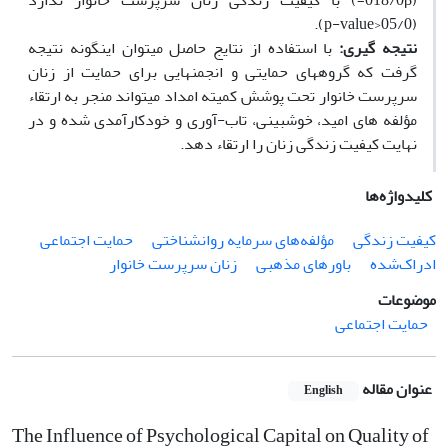
(018/0β=) با کیفیت زندگی زنان سرپرست خانوار ندارد
(05/0<p-value).
نتیجه­ گیری:
با استفاده از نتایج حاصل می­توان اینگونه نتیجه
گرفت که گروه­های حمایتی و انجمن­هایی برای حمایت از زنان
سرپرست خانوار تحت پوشش کمیته امداد می­تواند منجر به ارتقاء
مؤلفه­ های امید، خوش­بینی، تاب-آوری و خودکارآمدی شده و در
نهایت کیفیت زندگی زنان را ارتقاء دهد.
کلیدواژه‌ها
کیفیت زندگی
مؤلفه‌های سرمایه روانشناختی
حمایت اجتماعی
ادراک‌شده
باورهای مذهبی
زنان سرپرست خانوار
موضوعات
حمایت اجتماعی
عنوان مقاله
English
The Influence of Psychological Capital on Quality of