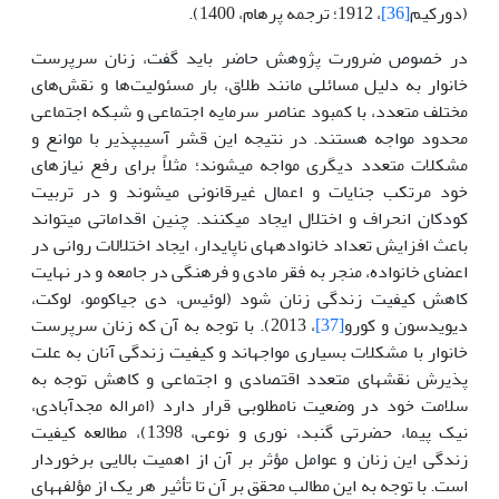
(دورکیم
[36]
، 1912؛ ترجمه پرهام، 1400).
در خصوص ضرورت پژوهش حاضر باید گفت، زنان سرپرست
خانوار به دلیل مسائلی مانند طلاق، بار مسئولیت‌ها و نقش‌های
مختلف متعدد، با کمبود عناصر سرمایه اجتماعی و شبکه اجتماعی
محدود مواجه هستند. در نتیجه این قشر آسیب
پذیر با موانع و
مشکلات متعدد دیگری مواجه می
شوند؛ مثلاً برای رفع نیازهای
خود مرتکب جنایات و اعمال غیرقانونی می
شوند و در تربیت
کودکان انحراف و اختلال ایجاد می
کنند. چنین اقداماتی می
تواند
باعث افزایش تعداد خانواده
های ناپایدار، ایجاد اختلالات روانی در
اعضای خانواده، منجر به فقر مادی و فرهنگی در جامعه و در نهایت
کاهش کیفیت زندگی زنان شود (لوئیس، دی جیاکومو، لوکت،
دیویدسون و کورو
[37]
، 2013). با توجه به آن که زنان سرپرست
خانوار با مشکلات بسیاری مواجه
اند و کیفیت زندگی آنان به علت
پذیرش نقش­های متعدد اقتصادی و اجتماعی و کاهش توجه به
سلامت خود در وضعیت نامطلوبی قرار دارد (امراله مجدآبادی،
نیک پیما، حضرتی گنبد، نوری و نوعی، 1398)، مطالعه کیفیت
زندگی این زنان و عوامل مؤثر بر آن از اهمیت بالایی برخوردار
است. با توجه به این مطالب محقق بر آن تا تأثیر هر یک از مؤلفه­های