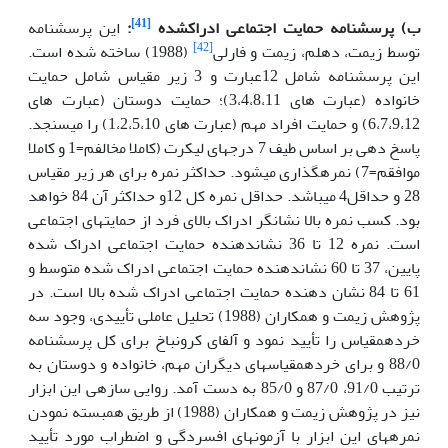
[41]
ب)
پرسشنامه حمایت اجتماعی ادراک
شده
:
این پرسشنامه
[42]
توسط زیمت، دهلم، زیمت و فارلی
(1988) ساخته شده است.
این پرسشنامه شامل 12عبارت و 3 زیر
مقیاس شامل حمایت
خانواده (عبارت های 3،4،8،11)؛ حمایت دوستان (عبارت های
6،7،9،12) و حمایت افراد مهم (عبارت های 1،2،5،10) را می
سنجد.
پاسخ دهی بر اساس طیف 7 درجه
ای لیکرت (کاملا مخالفم=1 و کاملا
موافقم=7) نمره
گذاری می
شود. حداکثر نمره برای هر زیر مقیاس
28 و حداقل4 می
باشد. حداقل نمره کل 12و حداکثر آن 84 خواهد
بود. کسب نمره
بالا نشانگر ادراک بالای فرد از حمایت
های اجتماعی
است. نمره 12 تا 36 نشان
دهنده حمایت اجتماعی ادراک شده
پایین، 37 تا 60 نشان
دهنده حمایت اجتماعی ادراک شده متوسط و
61 تا 84 نشان دهنده حمایت اجتماعی ادراک شده بالا است. در
پژوهش زیمت و همکاران (1988) تحلیل عاملی تأییدی، وجود سه
خرده
مقیاس را تأیید نمود و آلفای کرونباخ برای کل پرسشنامه
88/0 و برای خرده
مقیاس­های دیگران مهم، خانواده و دوستان به
ترتیب 91/0، 87/0 و 85/0 به دست آمد. روایی سازه
ی این ابزار
نیز در پژوهش زیمت و همکاران (1988) از طریق همبسته نمودن
نمره
های این ابزار با آزمون
های افسردگی و اضطراب مورد تأیید