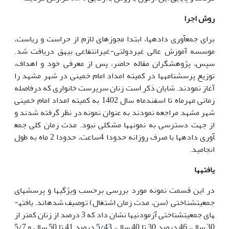
روش اجرا
برای جمع
آوری داده
ها، ابتدا مجوزهای لازم از حراست و ریاست،
موسسه آموزش عالی غیردولتی-غیرانتفاعی بیهق دریافت شد.
سپس، پژوهشگران مقاله حاضر، پس از معرفی خود و اهداف،
توزیع پرسشنامه
ها در کمیته امداد امام خمینی در شهر مشهد را
آغاز نمودند. شایان ذکر است زنان سرپرست خانواری که درفاصله
زمانی مهرماه تا اسفندماه سال 1402 به کمیته امداد امام خمینی
شهر مشهد مراجعه نمودند به عنوان نمونه در نظر گرفته شدند و
از جهت دسترسی به نمونه
ها مشکلی نبود. مدت زمان کلی جمع
آوری داده
ها با صرف روزانه حدودا 4ساعت، حدودا 2 ماه به طول
انجامید.
یافته­ها
در این قسمت نمونه مورد بررسی برحسب ویژگی­ها و پرسش­های
جمعیت­شناختی (سن، مدت زمان اشتغال) توصیف شده­اند. یافته­
های جمعیت­شناختی آزمودنی­ها نشان داد که 3 درصد از زنان کمتر از
30 سال، 46 درصد 30 تا 40 سال، 5/43 درصد 41 تا 50 سال و 5/7