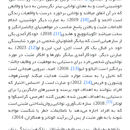
خوش
بینی است و به معنای توانایی بهتر نگریستن به دنیا و وقایعی
که در آن اتفاق می
افتد و توانایی برخورد درست با واقعیات زندگی
است (احمد و گبیر
[10]
، 2019). به عبارت دیگر خوش­بینی، انجام
اقدامات مثبت و یافتن پاسخ مناسب در موقعیت
های چالش­برانگیز و
سخت می­باشد (کویتانوویچ و هابدی
[11]
، 2018). خودکارآمدی یکی
از سازه
هایی است که بیانگر قضاوت
های شخصی در مورد شایستگی
خود در قبال یک کار است (چن، لین، لین و لو
[12]
، 2023). به
عبارتی دیگر، خودکارآمدی بیانگر باورها و افکار مثبت در مورد
توانایی­های شخصی فرد برای دست­یابی به موفقیت در وظایف چالش­
برانگیز است (لیائو و لیو
[13]
، 2016). امید، نیرویی هیجانی است
که تخیل را به سمت موارد مثبت هدایت می
کند (وسترهوف،
ویتبورن و فریمن
[14]
، 2012) و عبارت است از احساس اختیار که
افراد بتوانند به اهداف خود برسند و مسیرهای جایگزین را برای
دستیابی به اهداف تعیین شده، تعیین کنند (هرمس، کراسیکوا و
[15]
لوتانز
، 2018). سازه تاب‌آوری، توانایی روان‌شناختی مثبتی است
که به افراد اجازه می‌دهد با ناملایمات، خطر یا شکست مواجه
شوند یا به طور مثبت از پس آن برآیند (لوتانز و همکاران، 2014).
با توجه به رابطه
ی بین سرمایه روانشناختی با کیفیت زندگی زنان