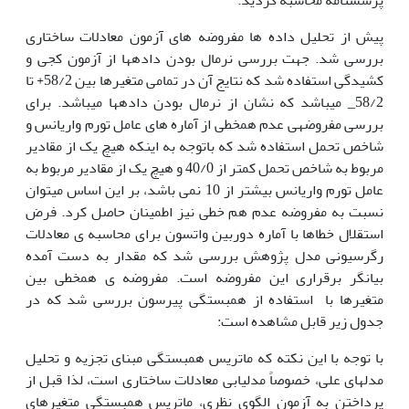
پیش از تحلیل داده ها مفروضه های آزمون معادلات ساختاری
بررسی شد. جهت بررسی نرمال بودن داده­ها از آزمون کجی و
کشیدگی استفاده شد که نتایج آن در تمامی متغیرها بین 58/2+ تا
58/2_ می­باشد که نشان از نرمال بودن داده­ها می­باشد. برای
بررسی مفروضه
ی عدم هم
خطی از آماره های عامل تورم واریانس و
شاخص تحمل استفاده شد که باتوجه به اینکه هیچ یک از مقادیر
مربوط به شاخص تحمل کمتر از 40/0 و هیچ یک از مقادیر مربوط به
عامل تورم واریانس بیشتر از 10 نمی باشد، بر این اساس می
توان
نسبت به مفروضه عدم هم خطی نیز اطمینان حاصل کرد. فرض
استقلال خطاها با آماره دوربین واتسون برای محاسبه ی معادلات
رگرسیونی مدل پژوهش بررسی شد که مقدار به دست آمده
بیانگر برقراری این مفروضه است. مفروضه ی هم
خطی بین
متغیرها با استفاده از همبستگی پیرسون بررسی شد که در
جدول زیر قابل مشاهده است:
با توجه با این نکته که ماتریس همبستگی مبنای تجزیه و تحلیل
مدل
های علی، خصوصاً مدل
یابی معادلات ساختاری است، لذا قبل از
پرداختن به آزمون الگوی نظری، ماتریس همبستگی متغیرهای