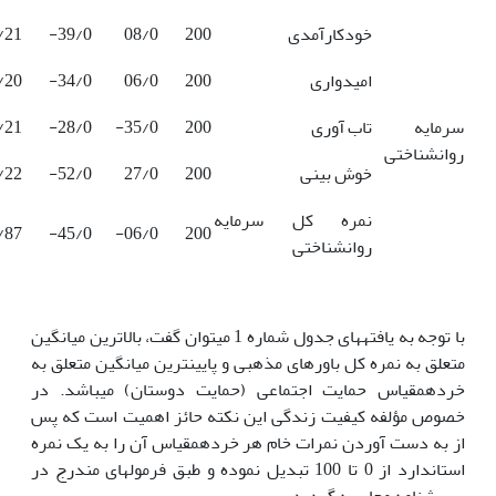
خودکارآمدی
200
08/0
39/0-
/21
امیدواری
200
06/0
34/0-
/20
سرمایه
تاب آوری
200
35/0-
28/0-
/21
روانشناختی
خوش بینی
200
27/0
52/0-
/22
نمره کل سرمایه
/87
45/0-
06/0-
200
روانشناختی
با توجه به یافته­های جدول شماره 1 می­توان گفت، بالاترین میانگین
متعلق به نمره کل باورهای مذهبی و پایین­ترین میانگین متعلق به
خرده­مقیاس حمایت اجتماعی (حمایت دوستان) می­باشد. در
خصوص مؤلفه کیفیت زندگی این نکته حائز اهمیت است که پس
از به دست آوردن نمرات خام هر خرده­مقیاس آن را به یک نمره
استاندارد از 0 تا 100 تبدیل نموده و طبق فرمول­های مندرج در
پرسشنامه محاسبه گردید.