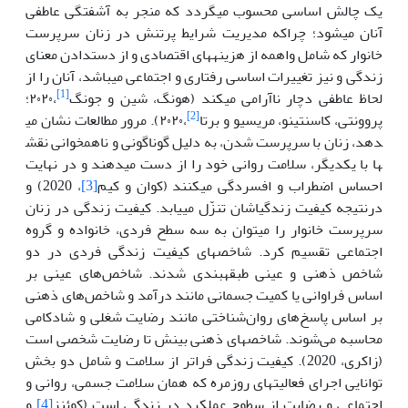
یک چالش اساسی محسوب می
گردد که منجر به آشفتگی عاطفی
آنان می
شود؛ چراکه مدیریت شرایط پرتنش در زنان سرپرست
خانوار که شامل واهمه از هزینه
های اقتصادی و از دست
دادن معنای
زندگی و نیز تغییرات اساسی رفتاری و اجتماعی می
باشد، آنان را از
[1]
لحاظ عاطفی دچار ناآرامی می
کند (هونگ، شین و جونگ
،٢٠٢٠؛
[2]
پروونتی، کاسنتینو، مریسیو و برتا
،٢٠٢٠). مرور مطالعات نشان می
دهد، زنان با سرپرست شدن، به دلیل گوناگونی و ناهمخوانی نقش
ها با یکدیگر، سلامت روانی خود را از دست می
دهند و در نهایت
احساس اضطراب و افسردگی می
کنند (کوان و کیم
[3]
، 2020) و
درنتیجه کیفیت زندگی
اشان تنزّل می
یابد. کیفیت زندگی در زنان
سرپرست خانوار را می
توان به سه سطح فردی، خانواده و گروه
اجتماعی تقسیم کرد. شاخص
های کیفیت زندگی فردی در دو
شاخص ذهنی و عینی طبقه
بندی شدند. شاخص‌های عینی بر
اساس فراوانی یا کمیت جسمانی مانند درآمد و شاخص‌های ذهنی
بر اساس پاسخ‌های روان‌شناختی مانند رضایت شغلی و شادکامی
محاسبه می‌شوند. شاخص
های ذهنی بینش تا رضایت شخصی است
(زاکری، 2020). کیفیت زندگی فراتر از سلامت و شامل دو بخش
توانایی اجرای فعالیت
های روزمره که همان سلامت جسمی، روانی و
اجتماعی و رضایت از سطوح عملکرد در زندگی است (کوئنز
[4]
و