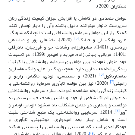
همکاران، 2020).
عوامل متعددی در کاهش یا افزایش میزان کیفیت زندگی زنان
سرپرست خانوار می
توانند دخیل باشند وآن را دچار نوسان کنند
که یکی از این عوامل سرمایه روانشناختی است؛ آنچنانکه شیونگ،
[5]
های، وانگ، لی و جیانگ
(2020)، بخشعلی پور و میاندهی
رودسری (1401)، صابرفرزام، رشادت جو و قورچیان، نادرقلی
(1401)، قربانی، جهانی زاده، میربد و امیدی (1399)، در تحقیقات
خود عنوان نمودند بین مؤلفه­های سرمایه روانشناختی با کیفیت
زندگی رابطه معنی­داری دارد. همچنین، کینر، هال، وانگ، هاسلی و
[6]
پیامجاریاکول
(2021) و سنتیسی، لودی، ماگنانو، زاربو و
[7]
زامیتی
(2020) نیز بین مؤلفه تاب­آوری سرمایه روانشناختی با
کیفیت زندگی رابطه مشاهده نمودند. سازه سرمایه روانشناختی
به عنوان ادراک شخص از خود و داشتن هدف جهت رسیدن به
موفقیت و پایداری در مقابل مشکلات یاد می
شود (لوتانز، لوتانز و
[8]
آوی
، 2014). سرمایه
ی روانشناختی، یک منبع شناختی مثبت
است و شامل چهار بعد امیدواری، خوش
بینی، تاب­آوری و
خودکارامدی است که مثبت­بینی روانشناسی را پیش­بینی می­کند
(سابوت و هیکس
[9]
، 2020). اولین مؤلفه
ی سرمایه روانشناختی،