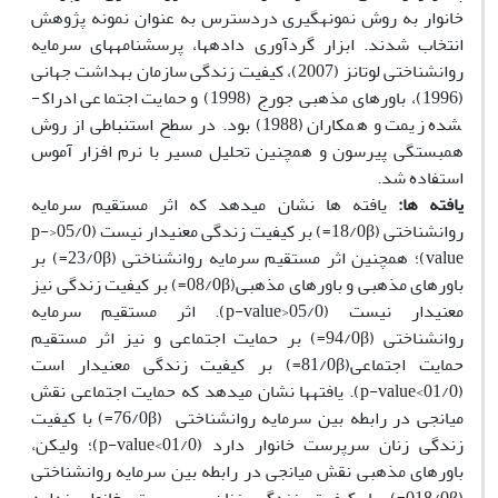
خانوار به روش نمونه­گیری دردسترس به عنوان نمونه پژوهش
انتخاب شدند. ابزار گردآوری داده­ها، پرسشنامه­های سرمایه
روانشناختی لوتانز (2007)، کیفیت زندگی سازمان بهداشت جهانی
(1996)، باورهای مذهبی جورج (1998) و حمایت اجتماعی ادراک­
شده زیمت و همکاران (1988) بود. در ﺳﻄﺢ اﺳﺘﻨﺒﺎﻃﯽ از روش
همبستگی پیرسون و همچنین تحلیل مسیر با نرم افزار آموس
استفاده شد.
یافته­ ها:
یافته­ ها نشان می­دهد که اثر مستقیم سرمایه
روانشناختی (18/0β=) بر کیفیت زندگی معنی­دار نیست (05/0<p-
value)؛ همچنین اثر مستقیم سرمایه روانشناختی (23/0β=) بر
باورهای مذهبی و باورهای مذهبی(08/0β=) بر کیفیت زندگی نیز
معنی­دار نیست (05/0<p-value). اثر مستقیم سرمایه
روانشناختی (94/0β=) بر حمایت اجتماعی و نیز اثر مستقیم
حمایت اجتماعی(81/0β=) بر کیفیت زندگی معنی­دار است
(01/0>p-value). یافته­ها نشان می­دهد که حمایت اجتماعی نقش
میانجی در رابطه بین سرمایه روانشناختی (76/0β=) با کیفیت
زندگی زنان سرپرست خانوار دارد (01/0>p-value)؛ ولیکن،
باورهای مذهبی نقش میانجی در رابطه بین سرمایه روانشناختی