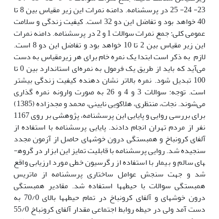
23- 24- 25 در پرسشنامه. دامنه نمرات این زیر مقیاس بین 8 تا
40 خواهد بود و تفاضل این دو 32 است. کیفیت زندگی و سلامت
عمومی کلی: جمع نمرات سوالات 1 و 2 در پرسشنامه. دامنه نمرات
این زیر مقیاس بین 2 تا 10 خواهد بود و تفاضل این دو 8 است.
لازم به ذکر است ابتدا یک نمره خام برای هر زیرمقیاس به دست
می‌آید که باید از طریق یک فرمول به نمره‌ای استاندارد بین 0 تا
100 تبدیل شود. نمره بالاتر نشان دهنده کیفیت زندگی بیشتر
است. توجه: سوالات 3 و 4 و 26 به صورت وارونه نمره گذاری
می‌شوند. نجات، منتظری، هلاکویی نایینی، محمد و مجدزاده (1385)
برای بررسی روایی و پایایی این پرسشنامه، پژوهشی بر روی 1167
نفر از مردم تهران انجام دادند. پایایی پرسش­نامه با استفاده از
آلفای کرونباخ و همبستگی درون خوشه­ای حاصل از آزمون مجدد
سنجیده شد. روایی پرسش­نامه با قابلیت تمایز این ابزار در گروه­
های سالم و بیمار با استفاده از رگرسیون خطی مورد ارزیابی واقع
شد و جهت سنجش عوامل ساختاری پرسش­نامه از ماتریس
همبستگی سوالات با حیطه­ها استفاده شد. مقادیر همبستگی
درون خوشه­ای و آلفای کرونباخ در تمام حیطه­ها بالای 70/0 به
دست آمد ولی در حیطه روابط اجتماعی مقدار آلفای کرونباخ 55/0