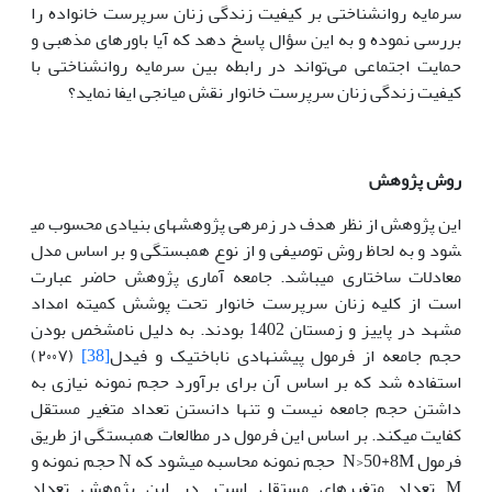
سرمایه روانشناختی بر کیفیت زندگی زنان سرپرست خانواده را
بررسی نموده و به این سؤال پاسخ دهد که آیا باورهای مذهبی و
حمایت اجتماعی می‌تواند در رابطه بین سرمایه روانشناختی با
کیفیت زندگی زنان سرپرست خانوار نقش میانجی ایفا نماید؟
روش پژوهش
این پژوهش از نظر هدف در زمره­
ی پژوهش
های بنیادی محسوب می
شود و به لحاظ روش توصیفی و از نوع همبستگی و بر اساس مدل
معادلات ساختاری می
باشد. جامعه آماری پژوهش حاضر عبارت
است از کلیه زنان سرپرست خانوار تحت پوشش کمیته امداد
مشهد در پاییز و زمستان 1402 بودند. به دلیل نامشخص بودن
حجم جامعه از فرمول پیشنهادی ناباختیک و فیدل
[38]
(۲۰۰۷)
استفاده شد که بر اساس آن برای برآورد حجم نمونه نیازی به
داشتن حجم جامعه نیست و تنها دانستن تعداد متغیر مستقل
کفایت می
کند. بر اساس این فرمول در مطالعات همبستگی از طریق
فرمول N>50+8M حجم نمونه محاسبه می
شود که N حجم نمونه و
M تعداد متغیرهای مستقل است. در این پژوهش تعداد