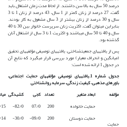
درصد 50 سال به بالا سن داشتند. از لحاظ مدت زمان اشتغال باید
گفت، 27 درصد از زنان کمتر از 1 سال، 43 درصد از زنان 1 تا 3
سال و 30 درصد از زنان بیشتر از 3 سال مشغول به کار بودند.
بنابراین می­توان گفت، اکثریت زنان سرپرست خانوار بین 30 تا 40
سال و 40 تا 50 سال می­باشند و اکثریت 1 تا 3 سال از اشتغال آنان
گذشته بود.
پس از یافته­های جمعیت­شناختی، یافته­های توصیفی مؤلفه­های تحقیق
(میانگین و انحراف معیار) مورد بررسی قرار می­گیرد که نتایج آن
در جدول 1 ارائه شده است:
جدول شماره 1.یافته­های توصیفی مؤلفه­های حمایت اجتماعی،
باورهای مذهبی، کیفیت زندگی، سرمایه روانشناختی
مؤلفه
ابعاد متغیر
تعداد
کجی
کشیدگی
میا
حمایت خانواده
200
07/0
82/0-
/15
حمایت دوستان
200
09/0-
30/0-
/14
حمایت