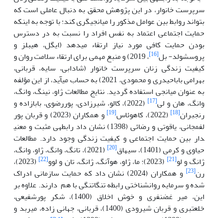
سرپرست خانوار، در این پژوهش محقق به دنبال عاملی است که
بتواند روابط بین عوامل مذکور را میانجی
گری کند؛ با توجه به اینکه
حمایت اجتماعی اعتماد به نفس افراد را نسبت به در دسترس
بودن حمایت کافی مورد نیاز ارتقاء می­دهد (ایگل، هیبلز و
[16]
پروسشولد- بل
، 2019) و منبع مهمی برای ارتقاء سلامت روان و
کیفیت زندگی زنان سرپرست خانوار (شادابی، سایه، قربانی،
بهرامی باباحیدری و محمودی، 2021) به حساب می
آید، از این مؤلفه
به عنوان میانجی استفاده گردید. نتایج مطالعات ژاو، نینگ، وانگ،
[17]
وانگ، هان و لی
(2022)، کالو، شیرزادی، پوررضوی، بابازاده و
[19]
[18]
رنجبران
(2022)، کاهوئاس
و همکاران (2023) و قربان پور
لفمجانی، یاقوتی و رضائی (1398) نشان داد رابطه
ی مثبت و معنی
دار بین حمایت اجتماعی و کیفیت زندگی وجود دارد. مطالعات
[20]
حیاوی و کرمی (1401)، سیهاق
(2021)، تانگ، وانگ، ژاو، وانگ،
[22]
[21]
ژانگ و لو
(2023)؛ ما، ژاو، هوآنگ، ژانگ، تان و لوو
(2023)،
[23]
رن
و همکاران (2024) نشان داد که حمایت سازمانی ادراک
شده و سرمایه روانشناختی رابطه تنگاتنگی با هم دارند. علاوه بر
این، میر غضنفری و خوش اخلاق (1400)، شکر پورشفیعی،
خلعتبری و قربان شیرودی (1400)، قربانی، جهانی زاده، میربد و