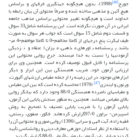
[46]
جورج
(1998)، بدون هیچگونه جهت­گیری فرقه­ای و براساس
هیچ آئین و مذهبی ساخته شده و صرفاً محتوای آن بیان رابطه با
خداوند است و هیچگونه تغییر محتوایی براساس مذهب جامعه
ایرانی در آن صورت نگرفته است. این پرسشنامه شامل33 سوال
و قسمت دوم شامل 15 سوال است که جواب هر سوال به صورت
طیف لیکرت پنج درجه­ای از کاملا مخالفم=0 تا کاملا موافقم=4 می­
باشد. پرسشنامه باورهای مذهبی، میزان اعتقاد و نزدیکی
آزمودنی­ها را نسبت به خدا می­سنجد. جرج روایی محتوایی این
پرسشنامه را قابل قبول توصیف کرده است. همچنین وی برای
ارزیابی آزمون خود، ضریب همبستگی بین این ابزار و دیگر
ابزارهای موجود در این زمینه را از جمله مقیاس ارزش­های آلپورت،
[47]
ورنون و ایندزی
(1970) محاسبه کرده است که بین این مقیاس
و مقیاس­های نامبرده همبستگی 88/0 وجود دارد که بیانگر روایی
بالای مقیاس می­باشد. همچنین به منظور سنجش پایایی این آزمون،
پایایی آزمون را با ضریب پایایی تصنیف با تصحیح به روش
اسپیرمن- براون 97/0گزارش کرده­اند. فکور، صفوی، رستمی،
فقیه زاده، آیت الهی و سرابی (1396) روایی صوری و محتوایی آن را
با استفاده از نظر استادان حوزه
ی معارف دینی و روانشناسی تأیید
کردند و پایایی این آزمون با روش باآزمایی 88/0 گزارش گردید.