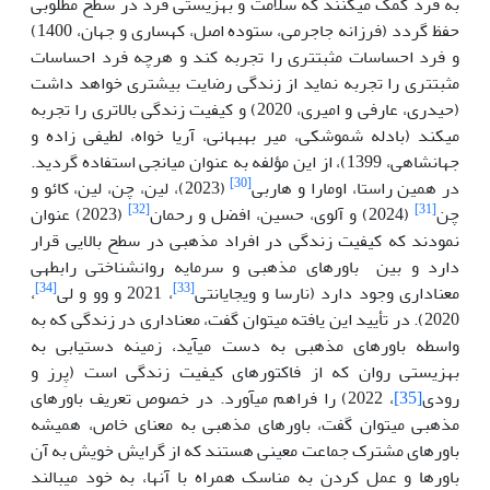
به فرد کمک می­کنند که سلامت و بهزیستی فرد در سطح مطلوبی
حفظ گردد (فرزانه جاجرمی، ستوده اصل، کهساری و جهان، 1400)
و فرد احساسات مثبت­تری را تجربه کند و هرچه فرد احساسات
مثبت
تری را تجربه نماید از زندگی رضایت بیشتری خواهد داشت
(حیدری، عارفی و امیری، 2020) و کیفیت زندگی بالاتری را تجربه
می­کند (بادله شموشکی، میر بهبهانی، آریا خواه، لطیفی زاده و
جهانشاهی، 1399)، از این مؤلفه به عنوان میانجی استفاده گردید.
[30]
در همین راستا، اومارا و هاربی
(2023)، لین، چن، لین، کائو و
[32]
[31]
چن
(2024) و آلوی، حسین، افضل و رحمان
(2023) عنوان
نمودند که کیفیت زندگی در افراد مذهبی در سطح بالایی قرار
دارد و بین باورهای مذهبی و سرمایه روانشناختی رابطه
ی
[34]
[33]
معناداری وجود دارد (نارسا و ویجایانتی
، 2021 و وو و لی
،
2020). در تأیید این یافته می­توان گفت، معناداری در زندگی که به
واسطه باورهای مذهبی به دست می­آید، زمینه دست­یابی به
بهزیستی روان که از فاکتورهای کیفیت زندگی است (پِرز و
رودی
[35]
، 2022) را فراهم می­آورد. در خصوص تعریف باورهای
مذهبی می­توان گفت، باورهای مذهبی به معنای خاص، همیشه
باورهای مشترک جماعت معینی هستند که از گرایش خویش به آن
باورها و عمل کردن به مناسک همراه با آنها، به خود می­بالند