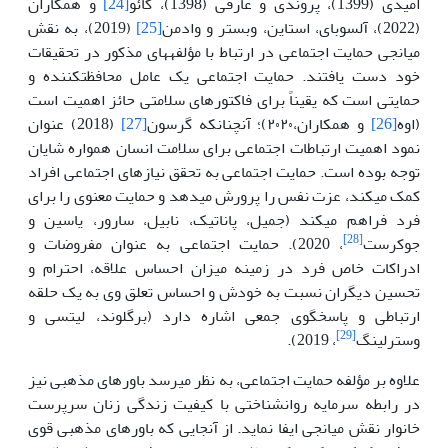
امیدی (1399)، پروندی و عارفی (1398)، کائو
[24]
و همکاران
(2022)،‌ آلسوبای، استاین، وبستر و وادمن
[25]
(2019)، به نقش
میانجی حمایت اجتماعی در ارتباط با مؤلفه
های مذکور در تحقیقات
خود دست یافتند. حمایت اجتماعی یک عامل محافظت­کننده و
حمایتی است که یقیناً برای فاکتورهای سلامتی حائز اهمیت است
(اوه
[26]
و همکاران،٢٠٢٠)؛ آنچنانکه گرسون
[27]
(2018) عنوان
نمود اهمیت ارتباطات اجتماعی برای سلامت انسان همواره شایان
توجه بوده است. حمایت اجتماعی به تحقق نیازهای اجتماعی افراد
کمک می
کند، عزت نفس را پرورش می
دهد و حمایت معنوی را برای
فرد فراهم می
کند (جمیل، پاناتیک، نابیل، سارور، یاسین و
[28]
جوکرست
، 2020). حمایت اجتماعی به عنوان مفروضات و
ادراکات خاص فرد در زمینه میزان احساس علاقه، احترام و
تحسین دیگران نسبت به خودش و احساس تعلق وی به یک حلقه
ارتباطی و پاسخگوی جمعی اشاره دارد (برگلوند، لیتسی و
[29]
وسترلینگ
، 2019).
علاوه بر مؤلفه حمایت اجتماعی، به نظر می­رسد باورهای مذهبی نیز
در رابطه سرمایه روانشناختی با کیفیت زندگی زنان سرپرست
خانوار نقش میانجی ایفا نماید. از آنجایی که باورهای مذهبی قوی