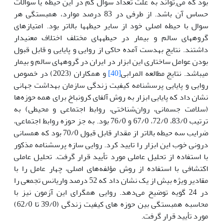
بود که می­
تواند به علت تعداد سوال کم در این حیطه یا سوالات
.
حساس آن باشد. از طرفی در 83 درصد موارد، همبستگی هر
سوال با حیطه اصلی خود از سایر حیطه­ها بالاتر بود. امتیازهای
گروه­های سالم و بیمار در حیطه­های مختلف اختلاف معنی­دار
داشتند. نتایج به­دست آمده حاکی از روایی و پایایی و قابل قبول
بودن عوامل ساختاری این ابزار در ایران در گروه­های سالم و بیمار
می­باشد. نتایج مطالعه المرابی
[40]
و همکاران (2023) در خصوص
روایی و پایایی پرسشنامه کیفیت زندگی سازمان بهداشت جهانی
نشان داد که پایایی ابزار به روش آلفای کرونباخ برای همه حوزه‌ها
(سلامت جسمانی، روان‌شناختی، روابط اجتماعی و محیطی) به
ترتیب 83/0، 72/0، 67/0 و 76/0 بود. به جز حوزه روابط اجتماعی،
ضرایب سه حیطه بالاتر از مقدار قابل قبول 70/0 بود که همسانی
درونی خوب این ابزار را تایید کرد. روایی سازه پرسشنامه مذکور
با استفاده از تحلیل عاملی مورد تأیید قرار گرفت. تحلیل عاملی
اکتشافی با استفاده از روش مؤلفه‌های اصلی، چهار عامل را با
مقادیر ویژه بیش از یک نشان داد که 52 درصد واریانس تجمعی را
در 24 گویه توضیح می‌دهد. روایی همگرای این آزمون نیز با
محاسبه همبستگی بین حوزه های کیفیت زندگی (39/0 تا 62/0)
مورد تأیید قرار گرفت.