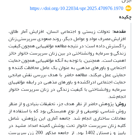
ایران
https://doi.org/10.22034/spr.2025.470976.1970
چکیده
مقدمه:
تحولات زیستی و اجتماعی انسان، افزایش آمار طلاق،
افزایش مصرف مواد و عوامل دیگر، روند صعودی سرپرستی زنان
را گسترش داده است؛ در نتیجه مطالعه مؤلفه­هایی همچون کیفیت
زندگی و سرمایه روانشناختی در بین زنان سرپرست خانوار حائز
اهمیت است،. همچنین، با توجه به آنکه مؤلفه­هایی همچون حمایت
اجتماعی و یاورهای مذهبی به عنوان یک عامل محافظت کننده و
حمایتی عمل می­کند، مطالعه حاضر با هدف بررسی نقش میانجی
حمایت اجتماعی ادراک­شده و باورهای مذهبی در رابطه مؤلفه­های
سرمایه روانشناختی با کیفیت زندگی در زنان سرپرست خانوار
انجام شد.
روش:
پژوهش حاضر از نظر هدف جزء تحقیقات بنیادی و از منظر
روش شناسی، توصیفی و از نوع همبستگی بود که با استفاده از
معادلات ساختاری انجام شد. جامعه آماری این پژوهش، شامل
کلیه زنان سرپرست خانوار تحت پوشش کمیته امداد مشهد در
پاییز و زمستان 1402 بود. از جامعه مذکور 200 زن سرپرست