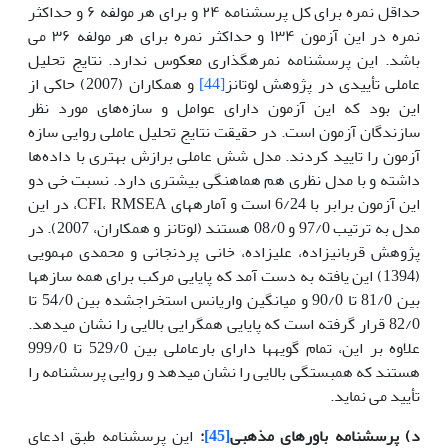
حداقل نمره برای کل پرسشنامه ۲۴ و برای هر مولفه ۶ و حداکثر
نمره در این آزمون ۱۳۴ و حداکثر نمره برای هر مولفه ۳۶ می
باشد. این پرسشنامه نمره
گذاری معکوس ندارد. نتایج تحلیل
عاملی تأییدی در پژوهش لوتانز
[44]
و همکاران (2007) حاکی از
این بود که این آزمون دارای عوامل و سازه‌های مورد نظر
سازندگان آزمون است. در حقیقت نتایج تحلیل عاملی روایی سازه
آزمون را تایید کردند. مدل شش عاملی برازش بهتری با داده‌ها
داشته و با مدل نظری هم هماهنگی بیشتری دارد. نسبت خی دو
این آزمون برابر با 6/24 است و آماره­های CFI، RMSEA، در این
مدل به ترتیب 97/0 و 08/0 هستند (لوتانز و همکاران، 2007). در
پژوهش قربانی­زاده، علیزاده، خانی پردنجانی و محمدی مهمویی
(1394) این یافته به دست آمد که پایایی مرکب برای همه سازه­ها
بین 81/0 تا 90/0 و میانگین واریانس استخراج­شده بین 54/0 تا
82/0 قرار گرفته است که پایایی همگرایی بالایی را نشان می­دهد.
علاوه بر این، تمام گویه­ها دارای بارعاملی بین 529/0 تا 999/0
هستند که همبستگی بالایی را نشان می­دهد و روایی پرسشنامه را
تأیید می نماید.
د) پرسشنامه باورهای مذهبی
[45]
:
این پرسشنامه طبق ادعای