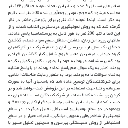
متغیرهای مستقل ۹ عدد و بنابراین تعداد نمونه حداقل ۱۲۲ نفر
محاسبه می
شود که حجم نمونه
ی جمع
آوری شده 200 نفر است.لازم
به ذکر است، ابتدا نمونه 217 نفری برای پژوهش حاضر در نظر
گرفته شد که به روش نمونه
­گیری دردسترس انتخاب شدند و از
این تعداد تنها 200 نفر به طور کامل به پرسشنامه
ها پاسخ دادند.
ملاکهای ورود این زنان، داشتن حداقل سطح سواد دیپلم، گذشتن
حداقل یک سال از سرپرستی آنان و عدم شرکت در کارگاه
های
گروه درمانی، مهم
ترین معیار خروج شامل کنار گذاشتن افرادی
بود که پرسشنامه مربوط به خود را بصورت کامل تکمیل نکرده
بودند (حتی به یک سوال هم پاسخ نداده بودند) و یا پاسخ مشابه
به تمام سوالات داده بودند. بود. به منظور رعایت ملاحظات اخلاقی،
برای شرکت
کنندگان توضیح داده شد که پاسخ
های آنها به صورت
محرمانه و تنها جهت استفاده در این پژوهش ثبت خواهد شد و پر
کردن پرسشنامه کاملا به اختیار شرکت
کنندگان است. داده
های به
دست
آمده از نمرات این تحقیق توسط نرم
افزار
آماری Amos
و
22
spss
در دو سطح توصیفی و استنباطی تحلیل می
گردد. در ﺳﻄﺢ
22
ﺗﻮﺻﯿﻔﯽ از ﺷﺎﺧﺺ
ﻫﺎﯾﯽ ﻫﻤﭽﻮن ﻣﯿﺎﻧﮕﯿﻦ، انحراف معیار و در ﺳﻄﺢ
اﺳﺘﻨﺒﺎﻃﯽ از روش همبستگی پیرسون و همچنین تحلیل مسیر با