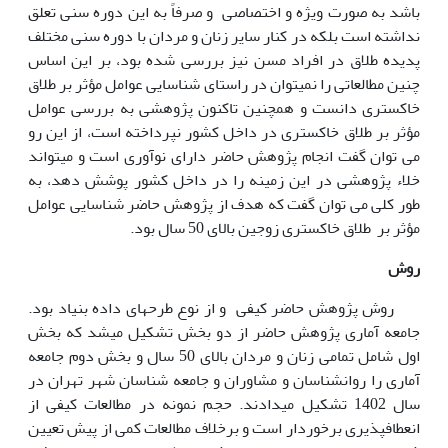
باشد به صورت ویژه و اختصاصی و صرفاً به این دوره سنی تعلق
نداشته است بلکه در کنار سایر زنان و مردان با دوره سنی مختلف
پدیده طلاق در افراد مسن نیز بررسی شده بود، بر این اساس
چنین مطالعاتی را نمی­توان در راستای شناسایی عوامل مؤثر بر طلاق
خاکستری دانست و همچنین تاکنون پژوهشی به بررسی عوامل
مؤثر بر طلاق خاکستری در داخل کشور نپرداخته است، از این رو
می توان گفت انجام پژوهش حاضر دارای نوآوری است و می­تواند
خلاء پژوهشی در این زمینه را در داخل کشور پوشش دهد، به
طور کلی می توان گفت که هدف از پژوهش حاضر شناسایی عوامل
مؤثر بر طلاق خاکستری زوجین بالای 50 سال بود.
روش
روش پژوهش حاضر کیفی و از نوع طرح­های داده بنیاد بود.
جامعه آماری پژوهش حاضر از دو بخش تشکیل می­شد که بخش
اول شامل تمامی زنان و مردان بالای 50 سال و بخش دوم جامعه
آماری را روانشناسان و مشاوران و جامعه شناسان شهر تهران در
سال 1402 تشکیل می­دادند. حجم نمونه در مطالعات کیفی از
انعطاف­پذیری برخوردار است و برخلاف مطالعات کمی از پیش تعیین