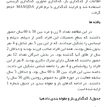
اطلاعات از کدگذاری باز، کدگذاری محوری، کدگذاری گزینشی
استفاده شد و فرایند کدگذاری با نرم افزار MAXQDA انجام
گرفت.
یافته ها
در این مطالعه تعداد 9 زن و مرد بین 50 تا 60 سال حضور
داشتند که سطح تحصیلات این افراد کمتر از دیپلم، دیپلم و
لیسانس را تشکیل می­دادند، که از این بین 5 نفر شاغل و 4 نفر
بدون شغل بودند، همه این افراد صاحب فرزند بودند و حداقل 2
سال از طلاق آنها گذشته بود، در بخش خبرگان تعداد 12 نفر
حضور داشتند که همگی دارای مدرک دکتری بودند، 8 نفر از این
افراد را روانشناس و 4 نفر را جامعه شناس تشکیل می دادند،
دامنه سنی این افراد بین 38 تا 60 سال بود، و حداقل 5 سال
سابقه فعالیت در حوزه طلاق به خصوص زوجین بالای 50 سال را
داشتند. در ادامه کدهای باز و مقوله بندی در جدول شماره 1
ارایه شده است.
جدول1
.
کدگذاری باز و مقوله بندی داده­ها