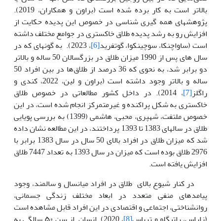
بالاتر است به کار برده شده است (براون و همکاران، 2019).
پژوهش­های همه گیری شناسی در خصوص این پدیده حکایت از
افزایش رو به رشد پدیده طلاق خاکستری در جوامع مختلف داشته
است (ساواچنکا، سوچینکوا، گوتفرید
[6]
، 2023). به گونه­ای که در
سال های پس از 1990 میزان طلاق در بزرگسالان 50 ساله و بالاتر
دو برابر شد، به نحوی که 36 درصد از طلاق‌ها در بین افراد 50
ساله و بالاتر وجود داشته است (براون و لین، 2022، کندی و
راگلز
[7]
، 2014). در داخل کشور مطالعاتی در خصوص طلاق
خاکستری به شکل پراکنده و غیرمتمرکز انجام شده است، در این
خصوص ملتفت، شهپری، محبی، هاشمی (1399) به بررسی پویایی
طلاق در سالهای 1383 تا 1393 پرداختند، در این مطالعه نشان داده
شد که میزان طلاق در افراد بالای 50 سال در سال 1383 برابر با
2976 طلاق بوده است که میزان در سال 1393 به تعداد 7447 طلاق
افزایش یافته است.
در کنار شیوع بالای طلاق در افراد میانسال و سالمند، وجود
پیامدهای منفی متعدد در ابعاد مختلف زندگی جسمانی،
روانشناختی، اجتماعی و اقتصادی در این افراد قابل مشاهده است
(زاراس، راتیگلو و تریاس
[8]
، 2020). انسان از سن ۵۰ سالگی به