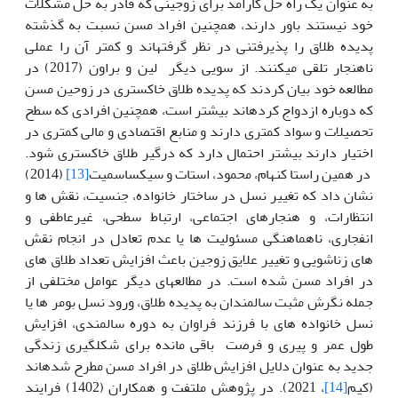
به عنوان یک راه حل کارامد برای زوجینی که قادر به حل مشکلات
خود نیستند باور دارند، همچنین افراد مسن نسبت به گذشته
پدیده طلاق را پذیرفتنی در نظر گرفته­اند و کمتر آن را عملی
ناهنجار تلقی می­کنند. از سویی دیگر لین و براون (2017) در
مطالعه خود بیان کردند که پدیده طلاق خاکستری در زوحین مسن
که دوباره ازدواج کرده­اند بیشتر است، همچنین افرادی که سطح
تحصیلات و سواد کمتری دارند و منابع اقتصادی و مالی کمتری در
اختیار دارند بیشتر احتمال دارد که درگیر طلاق خاکستری شود.
در همین راستا کنهام، محمود، استات و سیکساسمیت
[13]
(2014)
نشان داد که تغییر نسل در ساختار خانواده، جنسیت، نقش ها و
انتظارات، و هنجارهای اجتماعی، ارتباط سطحی، غیرعاطفی و
انفجاری، ناهماهنگی مسئولیت ها یا عدم تعادل در انجام نقش
های زناشویی و تغییر علایق زوجین باعث افزایش تعداد طلاق های
در افراد مسن شده است. در مطالعه­ای دیگر عوامل مختلفی از
جمله نگرش مثبت سالمندان به پدیده طلاق، ورود نسل بومر ها یا
نسل خانواده های با فرزند فراوان به دوره سالمندی، افزایش
طول عمر و پیری و فرصت باقی مانده برای شکل­گیری زندگی
جدید به عنوان دلایل افزایش طلاق در افراد مسن مطرح شده­اند
(کیم
[14]
، 2021). در پژوهش ملتفت و همکاران (1402) فرایند