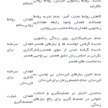
شدید، روابط زناشویی متزلزل، روابط زوجی
ناسالم
ناکارامد
کاهش روابط محبت آمیز، عدم تجربه روابط
فقدان روابط
همدلانه، فقدان وجود رابطه معناداری
زوجی سالم
زناشویی، فقدان ارتباط مناسب بین زوجین
عدم سرمایه­گذاری روی زندگی زناشویی،
نادیده گرفتن خواسته ها و نیازهای همسر،
فقدان سرمایه
نادیده گرفته شدن از سوی همسر،رفتار
گذاری برای
نکردن بر اساس زبان عشق همسر، بی توجهی
همسر
به مناسبت های همسر
فقدان سرمایه
عدم تامین نیازهای فرزندان، بی توجهی به
گذاری برای
فرزندان، عدم تخصیص زمان برای فرزندان
فرزندان
نداشتن اختیار در تصمیم­گیری و انتخاب،
فقدان مهارت
ناتوانی در تصمیم گیری برای رفع نیازهای
تصمیم گیری
زندگی