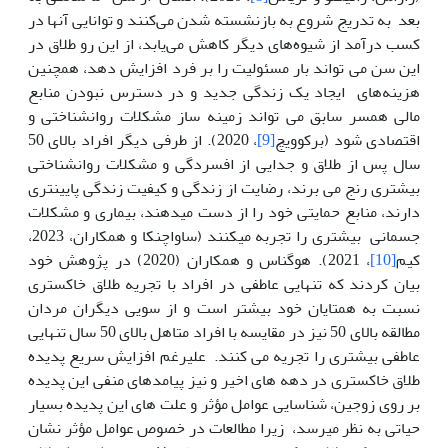
بعد به تدریج شروع به بازنشسته شدن می‌کنند و توانایی آنها در
کسب درآمد از شیوه‌های دیگر کاهش می‌یابد، از این رو طلاق در
این سن می تواند بار مسئولیت را بر فرد افزایش دهد، همچنین
هزینه‌های ایجاد یک زندگی جدید و در دسترس نبودن منابع
مالی همسر سابق می تواند زمینه ساز مشکلات روانشناختی و
اقتصادی شود (برکوویچ
[9]
، 2020). از طرفی دیگر افراد بالای 50
سال پس از طلاق و جدایی از افسردگی و مشکلات روانشناختی
بیشتری رنج می برند، رضایت از زندگی و کیفیت زندگی پایین­تری
دارند، منابع حمایتی خود را از دست می­دهند، بیماری و مشکلات
جسمانی بیشتری را تجربه می­کنند (ساواچنکا و همکاران، 2023،
کیم
[10]
، 2021). هوگناس و همکاران (2020) در پژوهش خود
بیان کردند که تنهایی عاطفی در افراد با تجریه طلاق خاکستری
نسبت به همتایان خود بیشتر است و از سویی دیگران مردان
مطالقه بالای 50 نیز در مقایسه با افراد متاهل بالای 50 سال تنهایی
عاطفی بیشتری را تجریه می کنند. علیرغم افزایش سریع پدیده
طلاق خاکستری در دهه های اخیر و نیز پیامدهای منفی این پدیده
بر روی زوجین، شناسایی عوامل مؤثر و علت های این پدیده بسیار
حیاتی به نظر می­رسد، زیرا مطالعات در خصوص عوامل مؤثر نشان