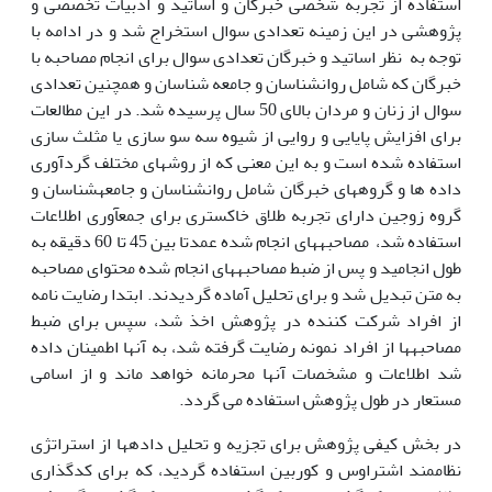
استفاده از تجربه شخصی خبرگان و اساتید و ادبیات تخصصی و
پژوهشی در این زمینه تعدادی سوال استخراج شد و در ادامه با
توجه به نظر اساتید و خبرگان تعدادی سوال برای انجام مصاحبه با
خبرگان که شامل روانشناسان و جامعه شناسان و همچنین تعدادی
سوال از زنان و مردان بالای 50 سال پرسیده شد. در این مطالعات
برای افزایش پایایی و روایی از شیوه سه سو سازی یا مثلث سازی
استفاده شده است و به این معنی که از روش­های مختلف گردآوری
داده ها و گروه­های خبرگان شامل روانشناسان و جامعه­شناسان و
گروه زوجین دارای تجربه طلاق خاکستری برای جمع­آوری اطلاعات
استفاده شد، مصاحبه­های انجام شده عمدتا بین 45 تا 60 دقیقه به
طول انجامید و پس از ضبط مصاحبه­های انجام شده محتوای مصاحبه
به متن تبدیل شد و برای تحلیل آماده گردیدند. ابتدا رضایت نامه
از افراد شرکت کننده در پژوهش اخذ شد، سپس برای ضبط
مصاحبه­ها از افراد نمونه رضایت گرفته شد، به آنها اطمینان داده
شد اطلاعات و مشخصات آنها محرمانه خواهد ماند و از اسامی
مستعار در طول پژوهش استفاده می گردد.
در بخش کیفی پژوهش برای تجزیه و تحلیل داده­ها از استراتژی
نظام­مند اشتراوس و کوربین استفاده گردید، که برای کدگذاری