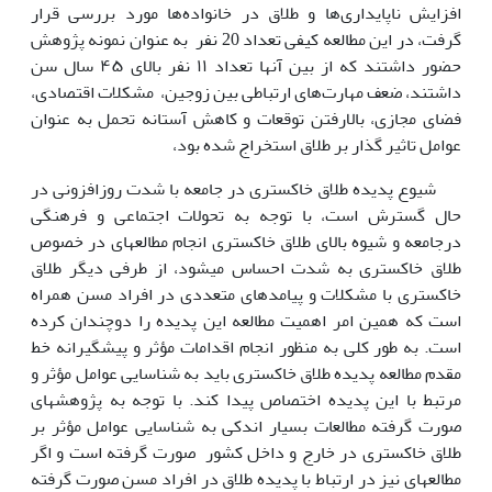
افزایش ناپایداری‌ها و طلاق در خانواده‌ها مورد بررسی قرار
گرفت، در این مطالعه کیفی تعداد 20 نفر به عنوان نمونه پژوهش
حضور داشتند که از بین آنها تعداد ۱۱ نفر بالای ۴۵ سال سن
داشتند، ضعف مهارت‌های ارتباطی بین زوجین، مشکلات اقتصادی،
فضای مجازی، بالارفتن توقعات و کاهش آستانه تحمل به عنوان
عوامل تاثیر گذار بر طلاق استخراج شده بود،
شیوع پدیده طلاق خاکستری در جامعه با شدت روزافزونی در
حال گسترش است، با توجه به تحولات اجتماعی و فرهنگی
درجامعه و شیوه بالای طلاق خاکستری انجام مطالعه­ای در خصوص
طلاق خاکستری به شدت احساس می­شود، از طرفی دیگر طلاق
خاکستری با مشکلات و پیامدهای متعددی در افراد مسن همراه
است که همین امر اهمیت مطالعه این پدیده را دوچندان کرده
است. به طور کلی به منظور انجام اقدامات مؤثر و پیشگیرانه خط
مقدم مطالعه پدیده طلاق خاکستری باید به شناسایی عوامل مؤثر و
مرتبط با این پدیده اختصاص پیدا کند. با توجه به پژوهش­های
صورت گرفته مطالعات بسیار اندکی به شناسایی عوامل مؤثر بر
طلاق خاکستری در خارج و داخل کشور صورت گرفته است و اگر
مطالعه­ای نیز در ارتباط با پدیده طلاق در افراد مسن صورت گرفته