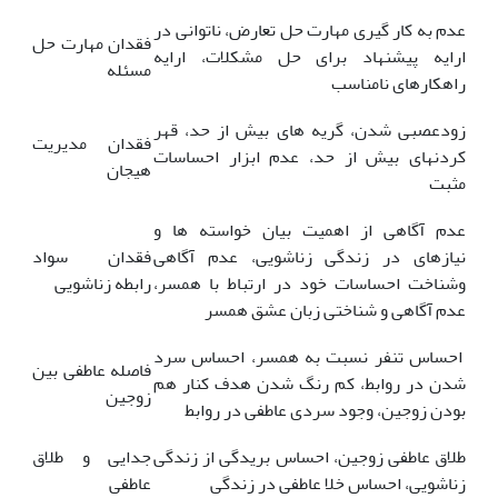
عدم به کار گیری مهارت حل تعارض، ناتوانی در
فقدان مهارت حل
ارایه پیشنهاد برای حل مشکلات، ارایه
مسئله
راهکارهای نامناسب
زودعصبی شدن، گریه های بیش از حد، قهر
فقدان مدیریت
کردن­های بیش از حد، عدم ابزار احساسات
هیجان
مثبت
عدم آگاهی از اهمیت بیان خواسته ها و
نیازهای در زندگی زناشویی، عدم آگاهی
فقدان سواد
وشناخت احساسات خود در ارتباط با همسر،
رابطه زناشویی
عدم آگاهی و شناختی زبان عشق همسر
احساس تنفر نسبت به همسر، احساس سرد
فاصله عاطفی بین
شدن در روابط، کم رنگ شدن هدف کنار هم
زوجین
بودن زوجین، وجود سردی عاطفی در روابط
طلاق عاطفی زوجین، احساس بریدگی از زندگی
جدایی و طلاق
زناشویی، احساس خلا عاطفی در زندگی
عاطفی