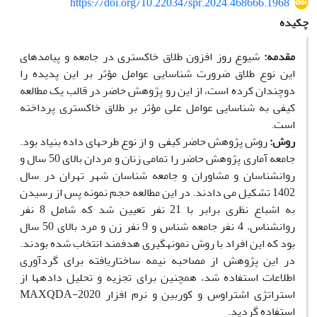
https://doi.org/10.22034/spr.2024.468666.1968
چکیده
مقدمه:
شیوع روز افزون طلاق خاکستری در جامعه و پیامدهای
این نوع طلاق ضرورت شناسایی عوامل مؤثر بر این پدیده را
دوچندان کرده است، از این رو پژوهش حاضر در قالب یک مطالعه
کیفی به شناسایی عوامل علی مؤثر بر طلاق خاکستری پرداخته
است.
روش:
روش پژوهش حاضر کیفی و از نوع طرح­های داده بنیاد بود.
جامعه آماری پژوهش حاضر را تمامی زنان و مردان بالای 50 سال و
روانشناسان و مشاوران و جامعه شناسان شهر تهران در سال
1402 تشکیل می ­دادند. در این مطالعه حجم نمونه پس از رسیدن
به اشباع نظری برابر با 21 نفر تعیین شد که شامل 8 نفر
روانشناس، 4 نفر جامعه شناس و 9 نفر زن و مرد بالای 50 سال
بود که این افراد با روش نمونه­گیری هدفمند انتخاب شده بودند.
در این پژوهش از مصاحبه نیمه ساختاریافته برای گردآوری
اطلاعات استفاده شد، همچنین برای تجزیه و تحلیل داده­ها از
استراتژی اشتراوس و کوربین و نرم افزار MAXQDA-2020
استفاده گردید.