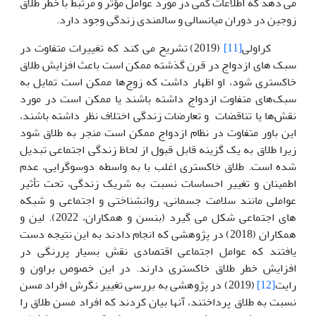
می دهد که اطلاعات کمی در مورد عوامل مؤثر و مرتبط با خطر طلاق
زوجین در دوران میانسالی و سالمندی زندگی وجود دارد.
کراولی
[11]
(2019) تشریح می کند که تغییرات متفاوت در
سبک های ازدواج در قرن گذشته ممکن است باعث افزایش طلاق
خاکستری شود، او اظهار داشت که زوج‌ها ممکن است تمایل به
سبک‌های متفاوت ازدواج داشته باشند یا ممکن است در مورد
نقش‌ها یا تناقضات و تعارضات زندگی اختلاف نظر داشته باشند،
این باور متفاوت در نظام ازدواج ممکن است منجر به طلاق شود
زیرا طلاق به یک گزینه قابل قبول از لحاظ زندگی اجتماعی تبدیل
شده است. طلاق خاکستری اغلب با به واسطه دوسوگرایی، عدم
اطمینان و تغییر احساسات نسبت به شریک زندگی، تحت تأثیر
عواملی مانند سلامت جسمانی، روانشناختی و اجتماعی و شبکه
های اجتماعی شکل می گیرد (بنسن و همکاران، 2022). لین و
همکاران (2018) در پژوهشی که انجام دادند به این نتیجه دست
یافتند که عوامل اجتماعی اقتصادی نقش بسیار پررنگی در
افزایش خطر طلاق خاکستری دارند. در این خصوص براون و
رایت
[12]
(2019) در پژوهشی به بررسی تغییر نگرش افراد مسن
نسبت به طلاق پرداختند، آنها بیان کردند که افراد مسن طلاق را