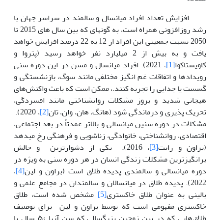
افزایش تعداد افراد میانسال و سالمند در سراسر جهان با
رشد روزافزونی همراه است، به گونه­ای که بین سال های 2015 تا
2050 نسبت جمعیتی این افراد از 12 به 22 درصد افزایش خواهد
یافت و به بیش از 2 میلیارد نفر خواهد رسید (پتروا و
کاویستاکوا
[1]
، 2021). افراد میانسال و مسن در این دوره سنی
رویدادها و اتفاقات غم انگیز مختلفی مانند سوگ، بازنشستگی و
گسست یا جدایی را تجربه کنند.، ممکن است که باعث واکنش‌های
هیجانی شدید و بروز مشکلات روانشناختی مانند افسردگی،
تحریک پذیری و درماندگی شود (هانگ، هان، وان، تان
[2]
، 2020).
مشکلات در دوره سنین میانسالی و بالاتر عمدتاً در بعد اجتماعی،
اقتصادی، روانشناختی، خانوادگی، زناشویی و فرهنگی رخ می­دهد
(براون و رایت
[3]
، 2016). یکی از دشوارترین و چالش
برانگیزترین مشکلات زندگی انسان در هر دوره سنی به ویژه در
دوره میانسالی و سالمندی پدیده طلاق است (براون و لین
[4]
،
2022). پدیده طلاق در میانسالان و سالمندان در مجامع علمی و
بالینی به عنوان طلاق خاکستری
[5]
مشخص شده است، طلاق
خاکستری مفهومی است که توسط براون و لین برای توصیف
طلاق‌هایی که در بین زوجین بزرگسالی که سن آنها ۵۰ سال یا