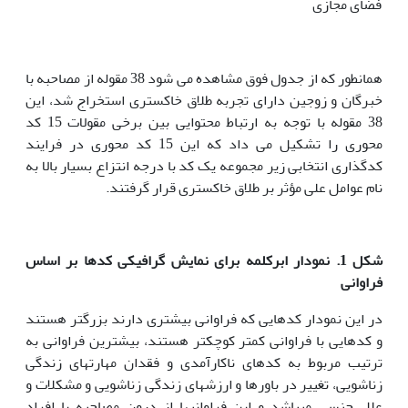
فضای مجازی
همانطور که از جدول فوق مشاهده می شود 38 مقوله از مصاحبه با
خبرگان و زوجین دارای تجربه طلاق خاکستری استخراج شد، این
38 مقوله با توجه به ارتباط محتوایی بین برخی مقولات 15 کد
محوری را تشکیل می داد که این 15 کد محوری در فرایند
کدگذاری انتخابی زیر مجموعه یک کد با درجه انتزاع بسیار بالا به
نام عوامل علی مؤثر بر طلاق خاکستری قرار گرفتند.
شکل 1
.
نمودار ابرکلمه برای نمایش گرافیکی کدها بر اساس
فراوانی
در این نمودار کدهایی که فراوانی بیشتری دارند بزرگتر هستند
و کدهایی با فراوانی کمتر کوچکتر هستند، بیشترین فراوانی به
ترتیب مربوط به کدهای ناکارآمدی و فقدان مهارت­های زندگی
زناشویی، تغییر در باورها و ارزش­های زندگی زناشویی و مشکلات و
علل جنسی می­باشد و این فراوانی­ها از درون مصاحبه با افراد